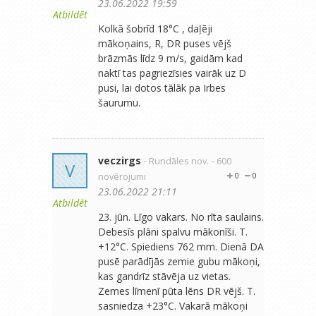
23.06.2022 19:59
Atbildēt
Kolkā šobrīd 18°C , daļēji
mākoņains, R, DR puses vējš
brāzmās līdz 9 m/s, gaidām kad
naktī tas pagriezīsies vairāk uz D
pusi, lai dotos tālāk pa Irbes
šaurumu.
veczirgs
- Rundāles nov.
- 600
V
novērojumi
0
0
23.06.2022 21:11
Atbildēt
23. jūn. Līgo vakars. No rīta saulains.
Debesīs plāni spalvu mākonīši. T.
+12°C. Spiediens 762 mm. Dienā DA
pusē parādījās zemie gubu mākoņi,
kas gandrīz stāvēja uz vietas.
Zemes līmenī pūta lēns DR vējš. T.
sasniedza +23°C. Vakarā mākoņi