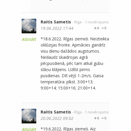
Raitis Sametis
- Rīga
- 1 novērojums
19.06.2022 17:44
0
0
*18.6.2022. Rīgas ziemeļi. Neizteikta
Atbildēt
oklūzijas fronte. Apmācies gandrīz
visu dienu dažādos augstumos.
Nedaudz skaidrojas agrā
pēcpusdienā, pēc tam atkal gubu-
slāņu klājiens. Uzlīst pirms
pusdienas. DR vējš 1-2m/s. Gaisa
temperatūra: plkst. 3:00+13;
9:00+14; 15:00+16; 21:00+14.
Raitis Sametis
- Rīga
- 1 novērojums
20.06.2022 09:02
0
0
*19.6.2022. Rīgas ziemeļi. Aiz
Atbildēt