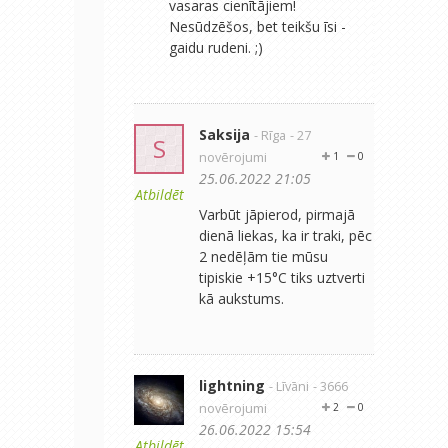
vasaras cienītājiem!
Nesūdzēšos, bet teikšu īsi -
gaidu rudeni. ;)
Saksija
- Rīga
- 27
S
novērojumi
1
0
25.06.2022 21:05
Atbildēt
Varbūt jāpierod, pirmajā
dienā liekas, ka ir traki, pēc
2 nedēļām tie mūsu
tipiskie +15°C tiks uztverti
kā aukstums.
lightning
- Līvāni
- 3666
novērojumi
2
0
26.06.2022 15:54
Atbildēt