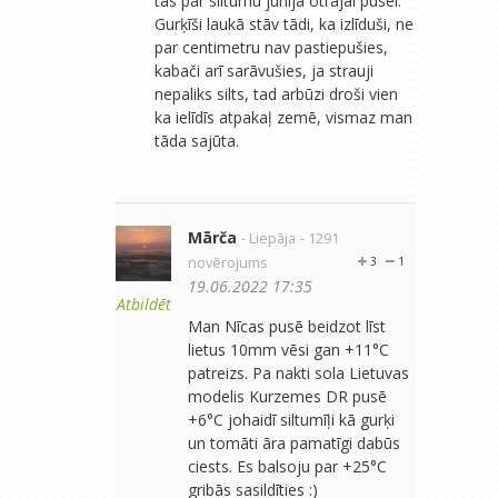
tas par siltumu jūnija otrajai pusei.
Gurķīši laukā stāv tādi, ka izlīduši, ne
par centimetru nav pastiepušies,
kabači arī sarāvušies, ja strauji
nepaliks silts, tad arbūzi droši vien
ka ielīdīs atpakaļ zemē, vismaz man
tāda sajūta.
Mārča
- Liepāja
- 1291
novērojums
3
1
19.06.2022 17:35
Atbildēt
Man Nīcas pusē beidzot līst
lietus 10mm vēsi gan +11°C
patreizs. Pa nakti sola Lietuvas
modelis Kurzemes DR pusē
+6°C johaidī siltumīļi kā gurķi
un tomāti āra pamatīgi dabūs
ciests. Es balsoju par +25°C
gribās sasildīties :)