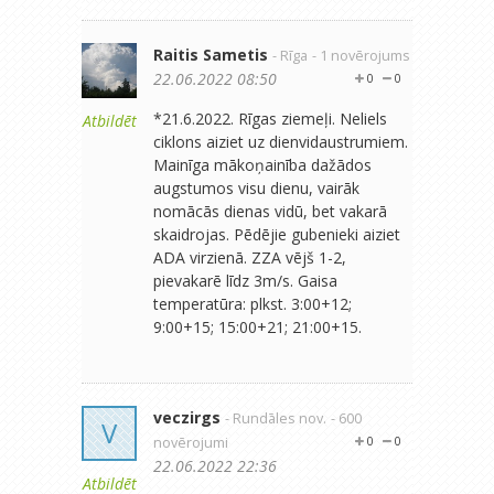
Raitis Sametis
- Rīga
- 1 novērojums
22.06.2022 08:50
0
0
*21.6.2022. Rīgas ziemeļi. Neliels
Atbildēt
ciklons aiziet uz dienvidaustrumiem.
Mainīga mākoņainība dažādos
augstumos visu dienu, vairāk
nomācās dienas vidū, bet vakarā
skaidrojas. Pēdējie gubenieki aiziet
ADA virzienā. ZZA vējš 1-2,
pievakarē līdz 3m/s. Gaisa
temperatūra: plkst. 3:00+12;
9:00+15; 15:00+21; 21:00+15.
veczirgs
- Rundāles nov.
- 600
V
novērojumi
0
0
22.06.2022 22:36
Atbildēt