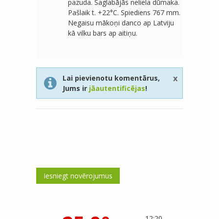
pazuda. Saglabājās neliela dūmaka.
Pašlaik t. +22°C. Spiediens 767 mm.
Negaisu mākoņi danco ap Latviju
kā vilku bars ap aitiņu.
x
Lai pievienotu komentārus,
Jums ir
jāautentificējas
!
Iesniegt novērojumus
12:20