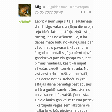
Migla
- Siguldas nov.
- 8 novērojumi
25.06.2022 09:48
3
0
Labrīt visiem šajā siltajā, saulainajā
Atbildēt
dienā! Līgo vakars un Jāņu diena bija
teju ideāli laika apstākļu ziņā - silti,
mierīgi, bez nokrišņiem .Tā, it kā
dabas māte būtu nokaunējusies par
vēso, mitro pavasari, kāds mums
šogad bija iedalīts. Jāņu bērni pļavā
gandrīz vai pazuda garajā zālē, bet
pirmās madaras, kas tikai nupat
sākušas ziedēt, tomēr atrada. Nu
visi viesi aizbraukuši, var apskatīt,
kas dārzā notiek. Kabači un ķirbji
siltajās dienā pamatīgi pastiepušies,
arī āra gurķīši saņēmušies, tikai nu
pa vakariem būs vairāk jāpalaista.
Lielajā laukā gan vēl mitruma pietiek
, kartupeļu vagās zem lakstiem vēl
ilgāku laiku būs pietiekami daudz