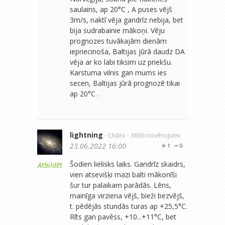
saulains, ap 20°C , A puses vējš
3m/s, naktī vēja gandrīz nebija, bet
bija sudrabainie mākoņi. Vēju
prognozes tuvākajām dienām
iepriecinoša, Baltijas jūrā daudz DA
vēja ar ko labi tiksim uz priekšu.
Karstuma vilnis gan mums ies
secen, Baltijas jūrā prognozē tikai
ap 20°C .
lightning
- Līvāni
- 3666 novērojumi
23.06.2022 16:00
1
0
Šodien lielisks laiks. Gandrīz skaidrs,
Atbildēt
vien atsevišķi mazi balti mākonīši
šur tur palaikam parādās. Lēns,
mainīga virziena vējš, bieži bezvējš,
t. pēdējās stundās turas ap +25,5°C.
Rīts gan pavēss, +10...+11°C, bet