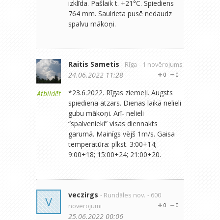
izklīda. Pašlaik t. +21°C. Spiediens
764 mm. Saulrieta pusē nedaudz
spalvu mākoņi.
Raitis Sametis
- Rīga
- 1 novērojums
24.06.2022 11:28
0
0
*23.6.2022. Rīgas ziemeļi. Augsts
Atbildēt
spiediena atzars. Dienas laikā nelieli
gubu mākoņi. Arī- nelieli
“spalvenieki” visas diennakts
garumā. Mainīgs vējš 1m/s. Gaisa
temperatūra: plkst. 3:00+14;
9:00+18; 15:00+24; 21:00+20.
veczirgs
- Rundāles nov.
- 600
V
novērojumi
0
0
25.06.2022 00:06