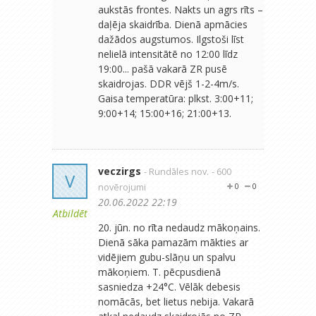
aukstās frontes. Nakts un agrs rīts –
daļēja skaidrība. Dienā apmācies
dažādos augstumos. Ilgstoši līst
nelielā intensitātē no 12:00 līdz
19:00... pašā vakarā ZR pusē
skaidrojas. DDR vējš 1-2-4m/s.
Gaisa temperatūra: plkst. 3:00+11;
9:00+14; 15:00+16; 21:00+13.
veczirgs
- Rundāles nov.
- 600
V
novērojumi
0
0
20.06.2022 22:19
Atbildēt
20. jūn. no rīta nedaudz mākoņains.
Dienā sāka pamazām mākties ar
vidējiem gubu-slāņu un spalvu
mākoņiem. T. pēcpusdienā
sasniedza +24°C. Vēlāk debesis
nomācās, bet lietus nebija. Vakarā