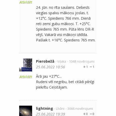
Atbildēt
24. jūn. no rīta saulains. Debesīs
vieglas spalvu mākoņu joslas. t.
+12°C. Spiediens 766 mm. Dienā
reti zemi gubu mākoņi. T. +25°C.
Spiediens 765 mm. Pūta lēns DR-R
vējš. Vakarā visi mākoņi izklīda.
Pašlaik t. +16°C. Spiediens 765 mm.
Pierobežā
- Viļaka
- 1048 novērojumi
25.06.2022 10:56
1
1
Ārā jau +27°C...
Atbildēt
Rudeni vēl negribu, bet citādi pilnīgi
piekrītu Ceļotājam.
lightning
- Līvāni
- 3666 novērojumi
25.06.2022 19:39
0
0