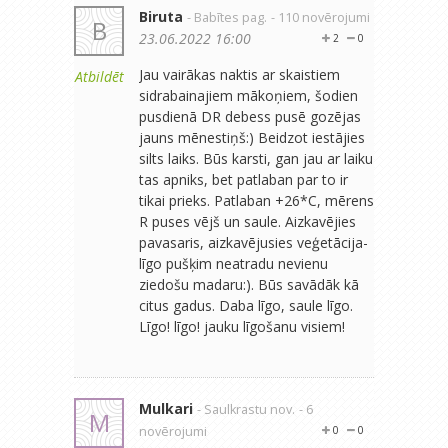
Biruta
- Babītes pag.
- 110 novērojumi
B
23.06.2022 16:00
2
0
Jau vairākas naktis ar skaistiem
Atbildēt
sidrabainajiem mākoņiem, šodien
pusdienā DR debess pusē gozējas
jauns mēnestiņš:) Beidzot iestājies
silts laiks. Būs karsti, gan jau ar laiku
tas apniks, bet patlaban par to ir
tikai prieks. Patlaban +26*C, mērens
R puses vējš un saule. Aizkavējies
pavasaris, aizkavējusies veģetācija-
līgo pušķim neatradu nevienu
ziedošu madaru:). Būs savādāk kā
citus gadus. Daba līgo, saule līgo.
Līgo! līgo! jauku līgošanu visiem!
Mulkari
- Saulkrastu nov.
- 6
M
novērojumi
0
0