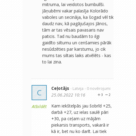
mitruma, lai veidotos bumbulīši.
Jāņubērni vakar palasīja Kolorādo
vaboles un secināja, ka šogad vēl tik
daudz nav, kā pagājušajos Jānos,
tām ar tas vēsais pavasaris nav
paticis. Tad nu baudām to ilgi
gaidīto siltumu un cenšamies pārāk
nesūdzēties par karstumu, jo cik
mums tas siltais laiks atvēlēts - kas
to lai zina.
Ceļotājs
- Latvija
- 0 novērojumi
C
25.06.2022 10:16
3
2
Kam iekštelpās jau šobrīd +25,
Atbildēt
darbā +27, uz ielas saulē pāri
+30, pa ceļam uz mājām
piekarsis transports, vakarā ir
kā ir, bet nu ko darīt. Lai tiek