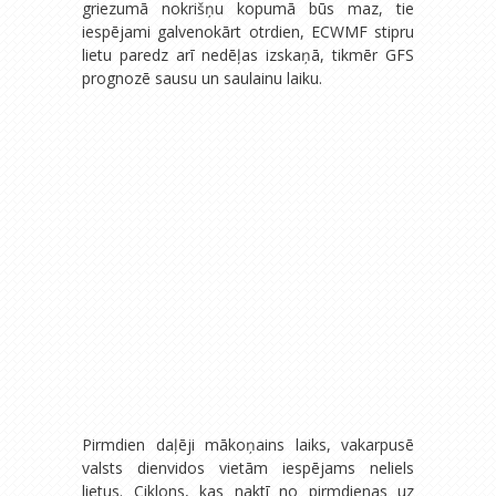
griezumā nokrišņu kopumā būs maz, tie
iespējami galvenokārt otrdien, ECWMF stipru
lietu paredz arī nedēļas izskaņā, tikmēr GFS
prognozē sausu un saulainu laiku.
Pirmdien daļēji mākoņains laiks, vakarpusē
valsts dienvidos vietām iespējams neliels
lietus. Ciklons, kas naktī no pirmdienas uz