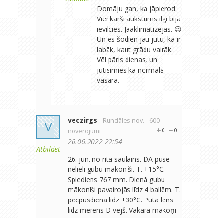
Domāju gan, ka jāpierod.
Vienkārši aukstums ilgi bija
ievilcies. Jāaklimatizējas. 😉
Un es šodien jau jūtu, ka ir
labāk, kaut grādu vairāk.
Vēl pāris dienas, un
jutīsimies kā normālā
vasarā.
veczirgs
- Rundāles nov.
- 600
V
novērojumi
0
0
26.06.2022 22:54
Atbildēt
26. jūn. no rīta saulains. DA pusē
nelieli gubu mākonīši. T. +15°C.
Spiediens 767 mm. Dienā gubu
mākonīši pavairojās līdz 4 ballēm. T.
pēcpusdienā līdz +30°C. Pūta lēns
līdz mērens D vējš. Vakarā mākoņi