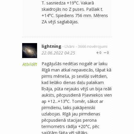
T. sasniedza +19°C. Vakarā
skaidrojās no Z puses. Pašlaik t.
+14°C. Spiediens 756 mm. Mērens
ZA vējš saglabājas.
lightning
- Līvāni
- 3666 novērojumi
22.06.2022 04:25
0
0
Pagājušās nedēļas nogalē ar laiku
Atbildēt
Rīgā man atkal nepaveicās, tāpat kā
pirms mēneša, jo sevišķi svētdien,
kad lielāko dienas daļu palaikam
līņāja, pūta nejauks vējš un bija reāli
auksts, pēcpusdienā Pļavniekos vien
ap +12...+13°C. Tomēr, sākot ar
pirmdienu, laiks pakāpeniski
uzlabojas. Rīgā jau pirmdienas
pēcpusdienā stacijas perona
termometrs rādīja +20°C, pēc
sajūtām šķita vēl siltāks.