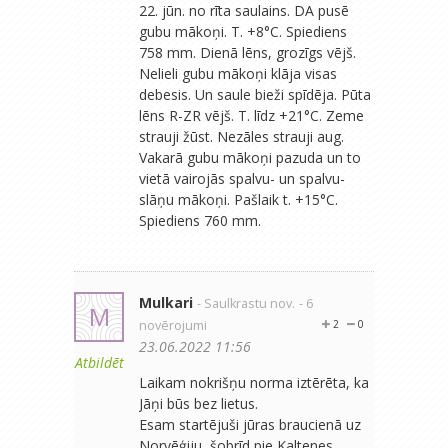
22. jūn. no rīta saulains. DA pusē
gubu mākoņi. T. +8°C. Spiediens
758 mm. Dienā lēns, grozīgs vējš.
Nelieli gubu mākoņi klāja visas
debesis. Un saule bieži spīdēja. Pūta
lēns R-ZR vējš. T. līdz +21°C. Zeme
strauji žūst. Nezāles strauji aug.
Vakarā gubu mākoņi pazuda un to
vietā vairojās spalvu- un spalvu-
slāņu mākoņi. Pašlaik t. +15°C.
Spiediens 760 mm.
Mulkari
- Saulkrastu nov.
- 6
M
novērojumi
2
0
23.06.2022 11:56
Atbildēt
Laikam nokrišņu norma iztērēta, ka
Jāņi būs bez lietus.
Esam startējuši jūras braucienā uz
Norvēģiju, šobrīd pie Kaltenes