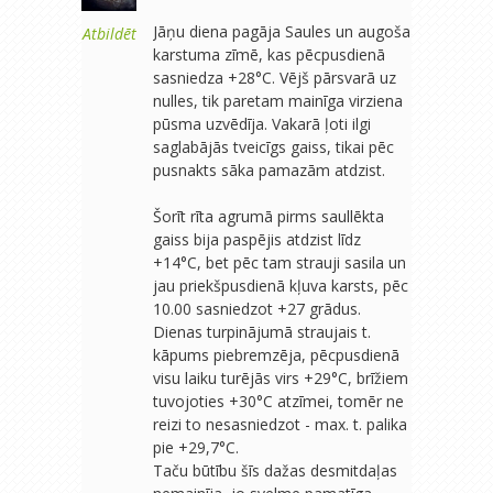
Jāņu diena pagāja Saules un augoša
Atbildēt
karstuma zīmē, kas pēcpusdienā
sasniedza +28°C. Vējš pārsvarā uz
nulles, tik paretam mainīga virziena
pūsma uzvēdīja. Vakarā ļoti ilgi
saglabājās tveicīgs gaiss, tikai pēc
pusnakts sāka pamazām atdzist.
Šorīt rīta agrumā pirms saullēkta
gaiss bija paspējis atdzist līdz
+14°C, bet pēc tam strauji sasila un
jau priekšpusdienā kļuva karsts, pēc
10.00 sasniedzot +27 grādus.
Dienas turpinājumā straujais t.
kāpums piebremzēja, pēcpusdienā
visu laiku turējās virs +29°C, brīžiem
tuvojoties +30°C atzīmei, tomēr ne
reizi to nesasniedzot - max. t. palika
pie +29,7°C.
Taču būtību šīs dažas desmitdaļas