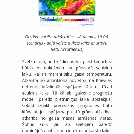
Otrdien varētu atkārtoties svētdienas, 19.06.
scenārijs - daļā valsts auksts laiks ar stipru
lietu (weather.us)
Svētku laikā, no trešdienas līdz piektdienai bez
būtiskiem nokrišņiem ar pārsvarā saulainu
laiku, kā arī mēreni siltu gaisa temperatūru.
Atkarībā no anticiklona novietojuma Krievijas
rietumos, brīvdienās iespējams kā lietus, tā arī
saulains laiks. Tā kā abi galvenie prognožu
modeļi paredz pretrunīgus laika apstākļus,
šobrīd izteikt precīzākas prognozes būtu
kļūdaini, jo iespējama pat 10 grādu atšķirība,
atkarībā no gaisa masas atrašanās vietas.
Šobrīd GFS jau ap svētkiem paredz
dominējošu anticiklona ietekmi ar karstu laiku,