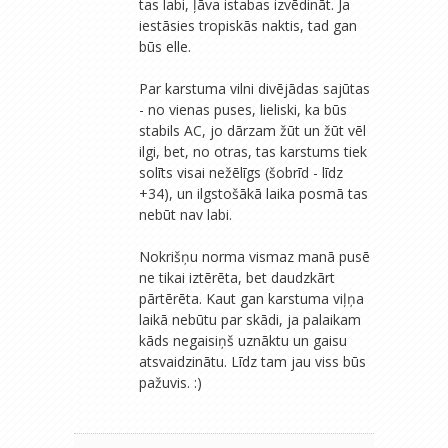
tas labi, ļāva istabas izvēdināt. Ja
iestāsies tropiskās naktis, tad gan
būs elle.
Par karstuma vilni divējādas sajūtas
- no vienas puses, lieliski, ka būs
stabils AC, jo dārzam žūt un žūt vēl
ilgi, bet, no otras, tas karstums tiek
solīts visai nežēlīgs (šobrīd - līdz
+34), un ilgstošākā laika posmā tas
nebūt nav labi.
Nokrišņu norma vismaz manā pusē
ne tikai iztērēta, bet daudzkārt
pārtērēta. Kaut gan karstuma viļņa
laikā nebūtu par skādi, ja palaikam
kāds negaisiņš uznāktu un gaisu
atsvaidzinātu. Līdz tam jau viss būs
pažuvis. :)