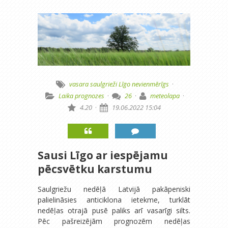
vasara
saulgrieži
Līgo
nevienmērīgs
·
Laika prognozes
·
26
·
meteolapa
·
4.20
·
19.06.2022 15:04
Sausi Līgo ar iespējamu
pēcsvētku karstumu
Saulgriežu nedēļā Latvijā pakāpeniski
palielināsies anticiklona ietekme, turklāt
nedēļas otrajā pusē paliks arī vasarīgi silts.
Pēc pašreizējām prognozēm nedēļas