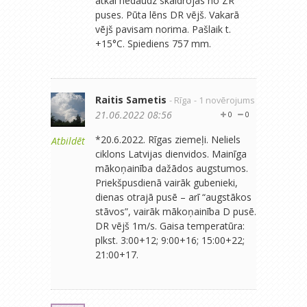
atkal nedaudz skaidrojās no ZR
puses. Pūta lēns DR vējš. Vakarā
vējš pavisam norima. Pašlaik t.
+15°C. Spiediens 757 mm.
Raitis Sametis
- Rīga
- 1 novērojums
21.06.2022 08:56
0
0
*20.6.2022. Rīgas ziemeļi. Neliels
Atbildēt
ciklons Latvijas dienvidos. Mainīga
mākoņainība dažādos augstumos.
Priekšpusdienā vairāk gubenieki,
dienas otrajā pusē – arī “augstākos
stāvos”, vairāk mākoņainība D pusē.
DR vējš 1m/s. Gaisa temperatūra:
plkst. 3:00+12; 9:00+16; 15:00+22;
21:00+17.