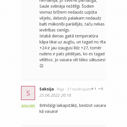
nemainīja, jo svelme pamatīga,
Saule svilināja nežēlīgi. Šodien
vismaz brīžiem nedaudz uzpūta
vējelis, debesīs palaikam nedaudz
balti mākonīši parādījās, taču nekas
ievērības cienīgs.
Istabā dienas gaitā temperatūra
kāpa tikai uz augšu, un tagad no rīta
+24 ir jau izaugusi līdz +27, tomēr
rudens ir pats pēdējais, ko es tagad
vēlētos. Jo vasara vēl tikko sākusies!
😉
Saksija
- Rīga
- 27 novērojumi
1
0
S
25.06.2022 20:18
Brīnišķīgi laikapstākļi, beidzot vasara
Atbildēt
kā vasara!