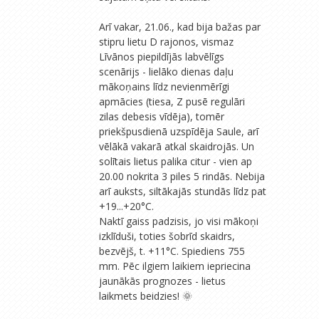
Arī vakar, 21.06., kad bija bažas par
stipru lietu D rajonos, vismaz
Līvānos piepildījās labvēlīgs
scenārijs - lielāko dienas daļu
mākoņains līdz nevienmērīgi
apmācies (tiesa, Z pusē regulāri
zilas debesis vīdēja), tomēr
priekšpusdienā uzspīdēja Saule, arī
vēlākā vakarā atkal skaidrojās. Un
solītais lietus palika citur - vien ap
20.00 nokrita 3 piles 5 rindās. Nebija
arī auksts, siltākajās stundās līdz pat
+19...+20°C.
Naktī gaiss padzisis, jo visi mākoņi
izklīduši, toties šobrīd skaidrs,
bezvējš, t. +11°C. Spiediens 755
mm. Pēc ilgiem laikiem iepriecina
jaunākās prognozes - lietus
laikmets beidzies! 🌞