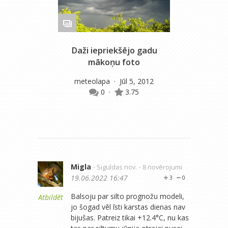
Daži iepriekšējo gadu
mākoņu foto
meteolapa
· Jūl 5, 2012
0
·
3.75
Migla
- Siguldas nov.
- 8 novērojumi
19.06.2022 16:47
3
0
Balsoju par silto prognožu modeli,
Atbildēt
jo šogad vēl īsti karstas dienas nav
bijušas. Patreiz tikai +12.4°C, nu kas