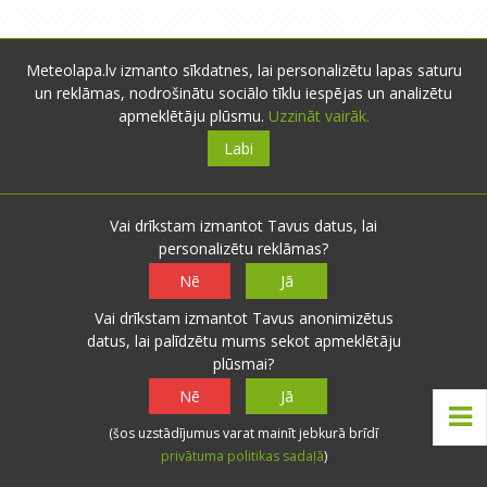
Meteolapa.lv izmanto sīkdatnes, lai personalizētu lapas saturu
un reklāmas, nodrošinātu sociālo tīklu iespējas un analizētu
apmeklētāju plūsmu.
Uzzināt vairāk.
Labi
Vai drīkstam izmantot Tavus datus, lai
personalizētu reklāmas?
Nē
Jā
Vai drīkstam izmantot Tavus anonimizētus
datus, lai palīdzētu mums sekot apmeklētāju
plūsmai?
Par mums
Nē
Jā
(šos uzstādījumus varat mainīt jebkurā brīdī
privātuma politikas sadaļā
)
meteolapa.lv izveidota 2010.gada augustā ar
mērķi uzskatāmāk attēlot meteoroloģiskos