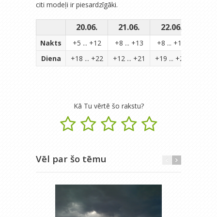
citi modeļi ir piesardzīgāki.
20.06.
21.06.
22.06.
23.
Nakts
+5 ... +12
+8 ... +13
+8 ... +13
+7 ...
Diena
+18 ... +22
+12 ... +21
+19 ... +24
+19 ..
Kā Tu vērtē šo rakstu?
Vēl par šo tēmu