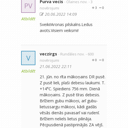
Purva vecis
- Olaines nov.
- 3
PV
novērojumi
3
0
20.06.2022 14:09
Atbildēt
Sveiki!Aronas pilskalns.Ledus
avots.Visiem veiksmi!
veczirgs
- Rundāles nov.
- 600
V
novērojumi
0
0
21.06.2022 22:11
Atbildēt
21. jūn. no rīta mākoņains DR pusē.
Z pusē lieli, plaši debesu laukumi. T.
+14°C. Spiediens 756 mm. Dienā
mākoņains. Z pusē tīras debesis.
Brīžiem gubu mākoņi, arī gubu-
lietussargu mākoņi, kādi gadās
vēsās dienās pavasarī vai rudenī.
Brīžiem neliels lietus pilināja.
Pēcpusdienā pastiprinājās ZA vējš.