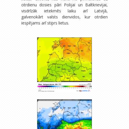
otrdienu dosies pāri Polijai un Baltkrievijai,
visdrīzāk ietekmēs laiku arī Latvijā,
galvenokārt valsts dienvidos, kur otrdien
iespējams arī stiprs lietus.