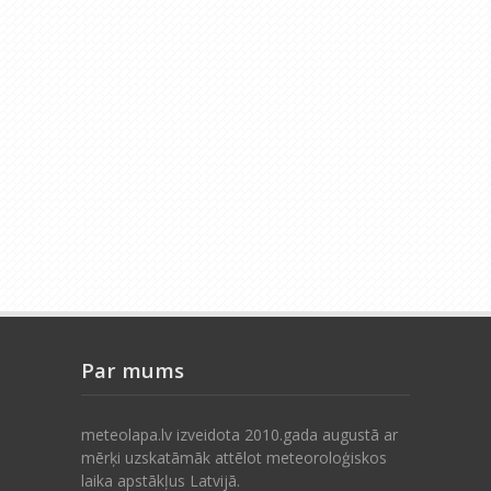
Par mums
meteolapa.lv izveidota 2010.gada augustā ar
mērķi uzskatāmāk attēlot meteoroloģiskos
laika apstākļus Latvijā.