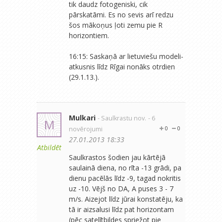
tik daudz fotogeniski, cik
pārskatāmi. Es no sevis arī redzu
šos mākoņus ļoti zemu pie R
horizontiem.
16:15: Saskaņā ar lietuviešu modeli-
atkusnis līdz Rīgai nonāks otrdien
(29.1.13.).
Mulkari
- Saulkrastu nov.
- 6
M
novērojumi
0
0
27.01.2013 18:33
Atbildēt
Saulkrastos šodien jau kārtējā
saulainā diena, no rīta -13 grādi, pa
dienu pacēlās līdz -9, tagad nokritis
uz -10. Vējš no DA, A puses 3 - 7
m/s. Aizejot līdz jūrai konstatēju, ka
tā ir aizsalusi līdz pat horizontam
(pēc satelītbildes spriežot pie