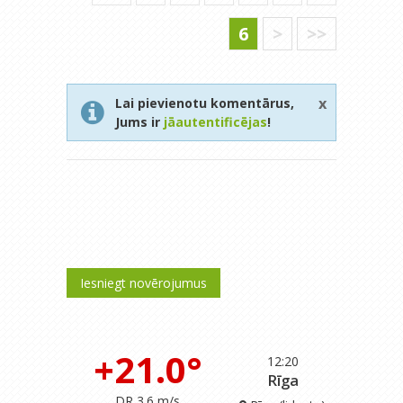
6
>
>>
x
Lai pievienotu komentārus,
Jums ir
jāautentificējas
!
Iesniegt novērojumus
+21.0°
12:20
Rīga
DR 3.6 m/s