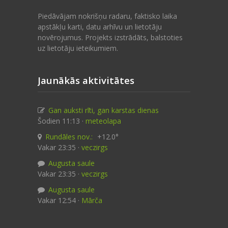
Piedāvājam nokrišņu radaru, faktisko laika
apstākļu karti, datu arhīvu un lietotāju
novērojumus. Projekts izstrādāts, balstoties
uz lietotāju ieteikumiem.
Jaunākās aktivitātes
Gan auksti rīti, gan karstas dienas
Šodien 11:13 ·
meteolapa
Rundāles nov.:
+12.0°
Vakar 23:35 ·
veczirgs
Augusta saule
Vakar 23:35 ·
veczirgs
Augusta saule
Vakar 12:54 ·
Mārča