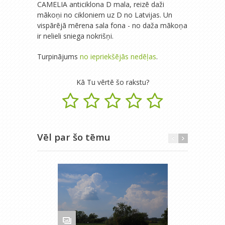
CAMELIA anticiklona D mala, reizē daži
mākoņi no cikloniem uz D no Latvijas. Un
vispārējā mērena sala fona - no daža mākoņa
ir nelieli sniega nokrišņi.
Turpinājums
no iepriekšējās nedēļas
.
Kā Tu vērtē šo rakstu?
Vēl par šo tēmu