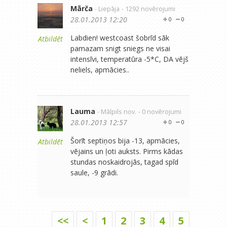
Mārča
- Liepāja
- 1292 novērojumi
28.01.2013 12:20
0
0
Labdien! westcoast šobrīd sāk
Atbildēt
pamazam snigt sniegs ne visai
intensīvi, temperatūra -5*C, DA vējš
neliels, apmācies..
Lauma
- Mālpils nov.
- 0 novērojumi
28.01.2013 12:57
0
0
Šorīt septiņos bija -13, apmācies,
Atbildēt
vējains un ļoti auksts. Pirms kādas
stundas noskaidrojās, tagad spīd
saule, -9 grādi.
<<
<
1
2
3
4
5