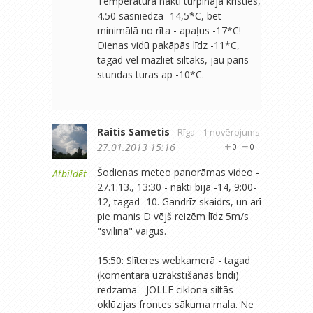
Temperatūra naktī turpināja kristies,
4.50 sasniedza -14,5*C, bet
minimālā no rīta - apaļus -17*C!
Dienas vidū pakāpās līdz -11*C,
tagad vēl mazliet siltāks, jau pāris
stundas turas ap -10*C.
Raitis Sametis
- Rīga
- 1 novērojums
27.01.2013 15:16
0
0
Šodienas meteo panorāmas video -
Atbildēt
27.1.13., 13:30 - naktī bija -14, 9:00-
12, tagad -10. Gandrīz skaidrs, un arī
pie manis D vējš reizēm līdz 5m/s
"svilina" vaigus.
15:50: Slīteres webkamerā - tagad
(komentāra uzrakstīšanas brīdī)
redzama - JOLLE ciklona siltās
oklūzijas frontes sākuma mala. Ne