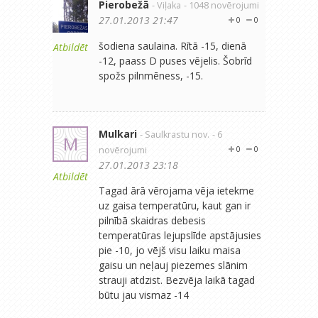
Pierobežā
- Viļaka
- 1048 novērojumi
27.01.2013 21:47
0
0
šodiena saulaina. Rītā -15, dienā
Atbildēt
-12, paass D puses vējelis. Šobrīd
spožs pilnmēness, -15.
Mulkari
- Saulkrastu nov.
- 6
M
novērojumi
0
0
27.01.2013 23:18
Atbildēt
Tagad ārā vērojama vēja ietekme
uz gaisa temperatūru, kaut gan ir
pilnībā skaidras debesis
temperatūras lejupslīde apstājusies
pie -10, jo vējš visu laiku maisa
gaisu un neļauj piezemes slānim
strauji atdzist. Bezvēja laikā tagad
būtu jau vismaz -14