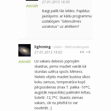
27.01.2013 18:39
Atbildēt
Baigi patīk tās bildes. Papildus
jautājums: ar kādu programmu
uzdabūjam "ūdenszīmes
uzrakstus" uz attēliem?
lightning
- Līvāni
- 3669 novērojumi
27.01.2013 19:02
0
0
Uz vakaru debesis joprojām
Atbildēt
skaidras, pirms mazliet vairāk kā
stundas uzlēca spožs Mēness.
Neliels vējelis mazliet kustina sīkos
koku zariņus, temperatūra kopš
pēcpusdienas (max T. palika -10*C,
augstāk nepacēlās) palēnām krītas,
šobrīd -12,7*C. Skaists ziemas
vakars, cik nu pilsētā to var
novērtēt. :)