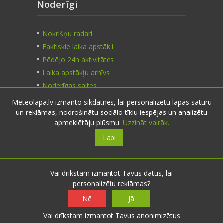
Noderīgi
Nokrišņu radari
Faktiskie laika apstākļi
Pēdējo 24h aktivitātes
Laika apstākļu arhīvs
Noderīgas saites
Meteolapa.lv izmanto sīkdatnes, lai personalizētu lapas saturu
un reklāmas, nodrošinātu sociālo tīklu iespējas un analizētu
Kontakti
apmeklētāju plūsmu.
Uzzināt vairāk.
Labi
Sazinies:
nosūti ziņu
E-pasts:
info@meteolapa.lv
Vai drīkstam izmantot Tavus datus, lai
personalizētu reklāmas?
Seko mums
Nē
Jā
Vai drīkstam izmantot Tavus anonimizētus