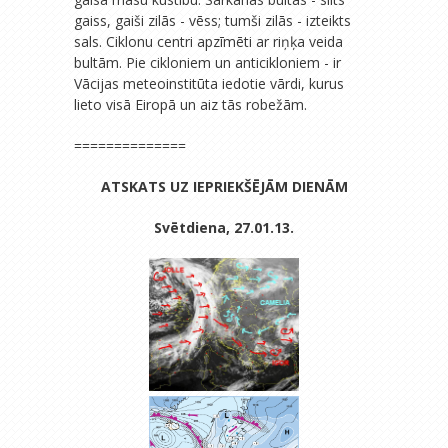
gaiss, gaiši zilās - vēss; tumši zilās - izteikts
sals. Ciklonu centri apzīmēti ar riņķa veida
bultām. Pie cikloniem un anticikloniem - ir
Vācijas meteoinstitūta iedotie vārdi, kurus
lieto visā Eiropā un aiz tās robežām.
==============
ATSKATS UZ IEPRIEKŠĒJĀM DIENĀM
Svētdiena, 27.01.13.