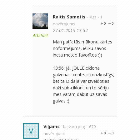
Raitis Sametis
- Rīga
- 1
novērojums
0
0
27.01.2013 13:54
Atbildēt
Man patīk tās mākoņu kartes
noformējums, ieliku savos
ineta meteo favorītos :))
13:56: Jā, JOLLE ciklona
galvenais centrs ir mazkustīgs,
bet tā D daļā var izveidoties
daži sub-cikloni, un to sēriju
mēs varam dabūt uz savas
galvas ;)
Viljams
- Katvaru pag.
- 679
V
novērojumi
0
0