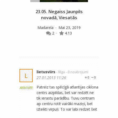
23.05. Negaiss Jaunpils
novadā, Viesatās
Madarela
· Mai 23, 2019
2
·
4.13
lietusviirs
- Rīga
- 0 novērojumi
L
27.01.2013 11:26
0
0
Patreiz tas spēcīgā atlantijas ciklona
Atbildēt
centrs aizpildas, bet var redzēt ne
tik ierastu parādību. Tuvu centram
ap centru rotē vairāki maziņi, bet
izteikti virpuļi. To var labi redzet šeit