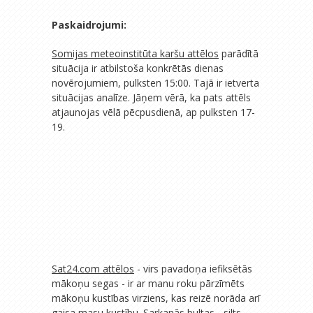
Paskaidrojumi:
Somijas meteoinstitūta karšu attēlos
parādītā
situācija ir atbilstoša konkrētās dienas
novērojumiem, pulksten 15:00. Tajā ir ietverta
situācijas analīze. Jāņem vērā, ka pats attēls
atjaunojas vēlā pēcpusdienā, ap pulksten 17-
19.
Sat24.com attēlos
- virs pavadoņa iefiksētās
mākoņu segas - ir ar manu roku pārzīmēts
mākoņu kustības virziens, kas reizē norāda arī
gaisa masu kustību. Sarkanās bultas - silts