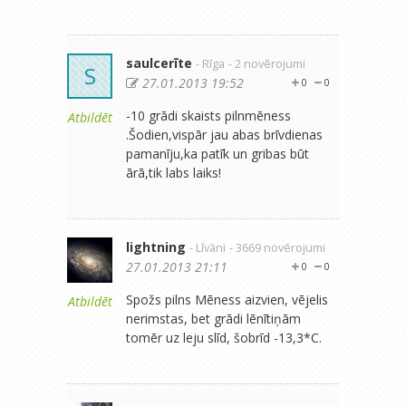
saulcerīte
- Rīga
- 2 novērojumi
S
27.01.2013 19:52
0
0
-10 grādi skaists pilnmēness
Atbildēt
.Šodien,vispār jau abas brīvdienas
pamanīju,ka patīk un gribas būt
ārā,tik labs laiks!
lightning
- Līvāni
- 3669 novērojumi
27.01.2013 21:11
0
0
Spožs pilns Mēness aizvien, vējelis
Atbildēt
nerimstas, bet grādi lēnītiņām
tomēr uz leju slīd, šobrīd -13,3*C.