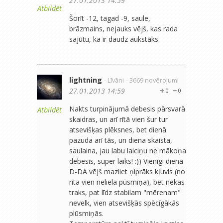
27.01.2013 14:59
Atbildēt
Šorīt -12, tagad -9, saule,
brāzmains, nejauks vējš, kas rada
sajūtu, ka ir daudz aukstāks.
lightning
- Līvāni
- 3669 novērojumi
27.01.2013 14:59
0
0
Nakts turpinājumā debesis pārsvarā
Atbildēt
skaidras, un arī rītā vien šur tur
atsevišķas plēksnes, bet dienā
pazuda arī tās, un diena skaista,
saulaina, jau labu laiciņu ne mākoņa
debesīs, super laiks! :)) Vienīgi dienā
D-DA vējš mazliet ņiprāks kļuvis (no
rīta vien neliela pūsmiņa), bet nekas
traks, pat līdz stabilam "mērenam"
nevelk, vien atsevišķās spēcīgākās
plūsmiņās.