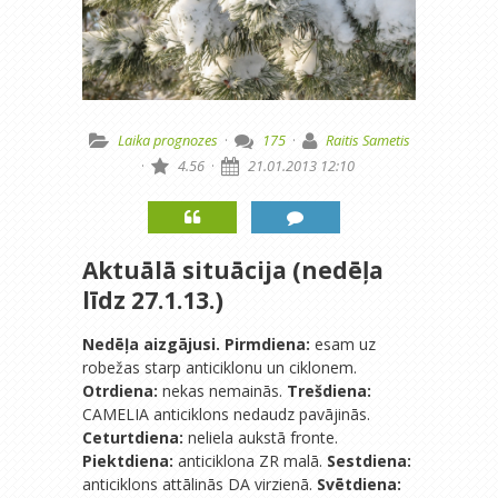
Laika prognozes
·
175
·
Raitis Sametis
·
4.56
·
21.01.2013 12:10
Aktuālā situācija (nedēļa
līdz 27.1.13.)
Nedēļa aizgājusi. Pirmdiena:
esam uz
robežas starp anticiklonu un ciklonem.
Otrdiena:
nekas nemainās.
Trešdiena:
CAMELIA anticiklons nedaudz pavājinās.
Ceturtdiena:
neliela aukstā fronte.
Piektdiena:
anticiklona ZR malā.
Sestdiena:
anticiklons attālinās DA virzienā.
Svētdiena: