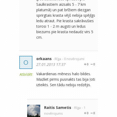
Saulkrastiem aizsalis 5 - 7 km
platumā) un pat brīžiem diezgan
sprirgtais krasta vējš nebija spējīgs
ledu atraut. Pie krasta sakrāvušies
torosi 1 - 2 m augsti un ledus
biezums pie krasta nedaudz virs 5
cm.
orkaans
- Rīga
- 0 novērojumi
O
27.01.2013 17:37
0
0
Vakardienas mēness halo bildes.
Atbildēt
Mazliet pirms pusnakts tas bija ļoti
izteikts. Sen tādu nebiju redzējis.
Raitis Sametis
- Rīga
- 1
novērojums
0
0