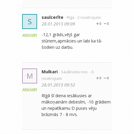
saulcerīte
- Rīga
- 2 novērojumi
S
28.01.2013 09:09
0
0
-12,1 grāds,vējš gar
Atbildēt
stūriem,apmācies-un labi ka tā-
šodien uz darbu.
Mulkari
- Saulkrastu nov.
- 6
M
novērojumi
0
0
28.01.2013 09:52
Atbildēt
Rīgā šī diena iesākusies ar
mākoņainām debesīm, -10 grādiem
un nepatīkamu D puses vēju
brāzmās 7 - 8 m/s.