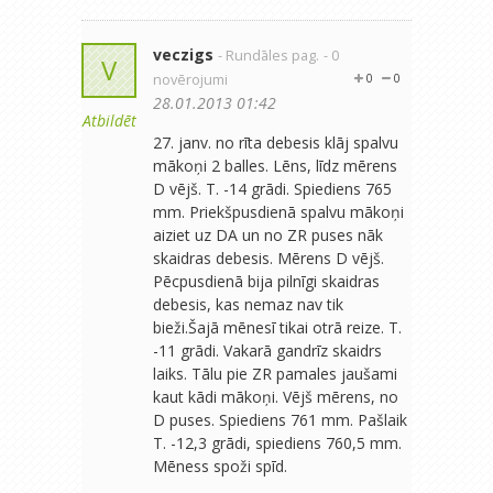
veczigs
- Rundāles pag.
- 0
V
novērojumi
0
0
28.01.2013 01:42
Atbildēt
27. janv. no rīta debesis klāj spalvu
mākoņi 2 balles. Lēns, līdz mērens
D vējš. T. -14 grādi. Spiediens 765
mm. Priekšpusdienā spalvu mākoņi
aiziet uz DA un no ZR puses nāk
skaidras debesis. Mērens D vējš.
Pēcpusdienā bija pilnīgi skaidras
debesis, kas nemaz nav tik
bieži.Šajā mēnesī tikai otrā reize. T.
-11 grādi. Vakarā gandrīz skaidrs
laiks. Tālu pie ZR pamales jaušami
kaut kādi mākoņi. Vējš mērens, no
D puses. Spiediens 761 mm. Pašlaik
T. -12,3 grādi, spiediens 760,5 mm.
Mēness spoži spīd.