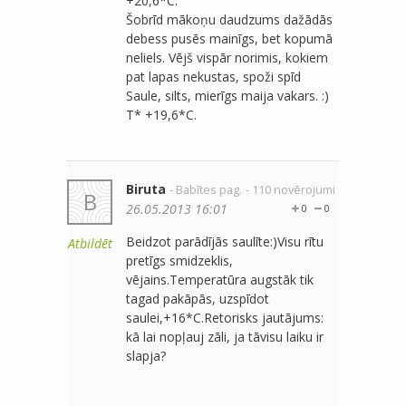
+20,6*C.
Šobrīd mākoņu daudzums dažādās
debess pusēs mainīgs, bet kopumā
neliels. Vējš vispār norimis, kokiem
pat lapas nekustas, spoži spīd
Saule, silts, mierīgs maija vakars. :)
T* +19,6*C.
Biruta
- Babītes pag.
- 110 novērojumi
B
26.05.2013 16:01
0
0
Beidzot parādījās saulīte:)Visu rītu
Atbildēt
pretīgs smidzeklis,
vējains.Temperatūra augstāk tik
tagad pakāpās, uzspīdot
saulei,+16*C.Retorisks jautājums:
kā lai nopļauj zāli, ja tāvisu laiku ir
slapja?