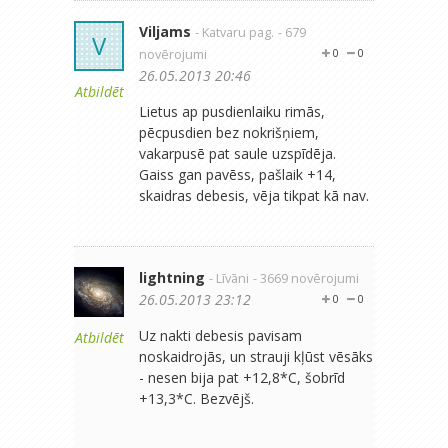
Viljams
- Katvaru pag.
- 679
V
novērojumi
0
0
26.05.2013 20:46
Atbildēt
Lietus ap pusdienlaiku rimās,
pēcpusdien bez nokrišņiem,
vakarpusē pat saule uzspīdēja.
Gaiss gan pavēss, pašlaik +14,
skaidras debesis, vēja tikpat kā nav.
lightning
- Līvāni
- 3669 novērojumi
26.05.2013 23:12
0
0
Uz nakti debesis pavisam
Atbildēt
noskaidrojās, un strauji kļūst vēsāks
- nesen bija pat +12,8*C, šobrīd
+13,3*C. Bezvējš.