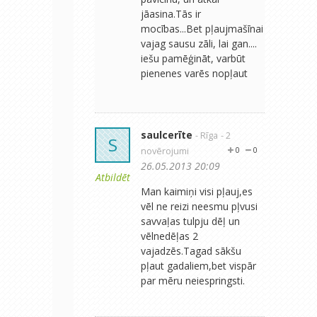
jāasina.Tās ir
mocības...Bet pļaujmašīnai
vajag sausu zāli, lai gan....
iešu pamēģināt, varbūt
pienenes varēs nopļaut
saulcerīte
- Rīga
- 2
S
novērojumi
0
0
26.05.2013 20:09
Atbildēt
Man kaimiņi visi pļauj,es
vēl ne reizi neesmu pļvusi
savvaļas tulpju dēļ un
vēlnedēļas 2
vajadzēs.Tagad sākšu
pļaut gadaliem,bet vispār
par mēru neiespringsti.