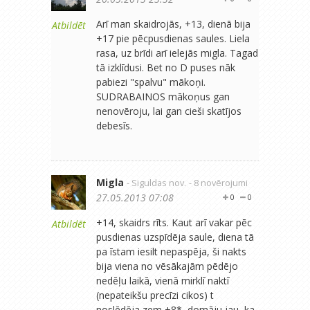
Arī man skaidrojās, +13, dienā bija
Atbildēt
+17 pie pēcpusdienas saules. Liela
rasa, uz brīdi arī ielejās migla. Tagad
tā izklīdusi. Bet no D puses nāk
pabiezi "spalvu" mākoņi.
SUDRABAINOS mākoņus gan
nenovēroju, lai gan cieši skatījos
debesīs.
Migla
- Siguldas nov.
- 8 novērojumi
27.05.2013 07:08
0
0
+14, skaidrs rīts. Kaut arī vakar pēc
Atbildēt
pusdienas uzspīdēja saule, diena tā
pa īstam iesilt nepaspēja, ši nakts
bija viena no vēsākajām pēdējo
nedēļu laikā, vienā mirklī naktī
(nepateikšu precīzi cikos) t
noslēdēja zem +8*, domāju jau, ka