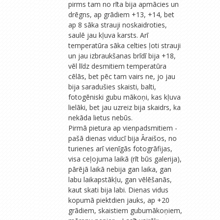
pirms tam no rīta bija apmācies un
drēgns, ap grādiem +13, +14, bet
ap 8 sāka strauji noskaidroties,
saulē jau kļuva karsts. Arī
temperatūra sāka celties ļoti strauji
un jau izbraukšanas brīdī bija +18,
vēl līdz desmitiem temperatūra
cēlās, bet pēc tam vairs ne, jo jau
bija saradušies skaisti, balti,
fotogēniski gubu mākoņi, kas kļuva
lielāki, bet jau uzreiz bija skaidrs, ka
nekāda lietus nebūs.
Pirmā pietura ap vienpadsmitiem -
pašā dienas viducī bija Āraišos, no
turienes arī vienīgās fotogrāfijas,
visa ceļojuma laikā (rīt būs galerija),
pārējā laikā nebija gan laika, gan
labu laikapstākļu, gan vēlēšanās,
kaut skati bija labi. Dienas vidus
kopumā piektdien jauks, ap +20
grādiem, skaistiem gubumākoņiem,