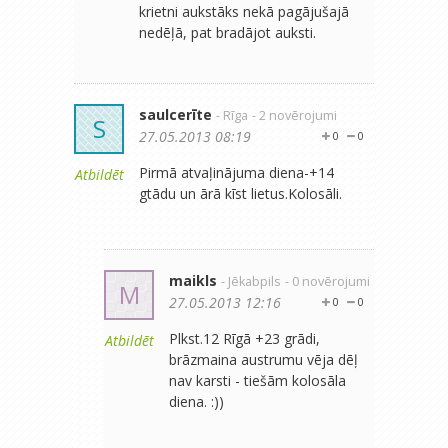
krietni aukstāks nekā pagājušajā
nedēļā, pat bradājot auksti.
saulcerīte
- Rīga
- 2 novērojumi
S
27.05.2013 08:19
0
0
Pirmā atvaļinājuma diena-+14
Atbildēt
gtādu un ārā kīst lietus.Kolosāli.
maikls
- Jēkabpils
- 0 novērojumi
M
27.05.2013 12:16
0
0
Plkst.12 Rīgā +23 grādi,
Atbildēt
brāzmaina austrumu vēja dēļ
nav karsti - tiešām kolosāla
diena. :))