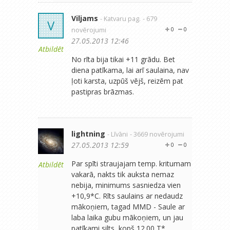
Viljams
- Katvaru pag.
- 679
V
novērojumi
0
0
27.05.2013 12:46
Atbildēt
No rīta bija tikai +11 grādu. Bet
diena patīkama, lai arī saulaina, nav
ļoti karsta, uzpūš vējš, reizēm pat
pastipras brāzmas.
lightning
- Līvāni
- 3669 novērojumi
27.05.2013 12:59
0
0
Par spīti straujajam temp. kritumam
Atbildēt
vakarā, nakts tik auksta nemaz
nebija, minimums sasniedza vien
+10,9*C. Rīts saulains ar nedaudz
mākoņiem, tagad MMD - Saule ar
laba laika gubu mākoņiem, un jau
patīkami silts, kopš 12.00 T*