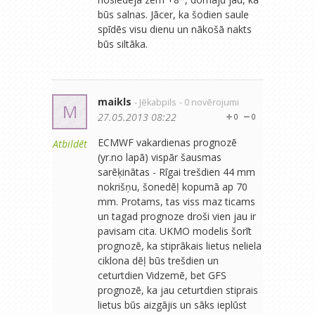
būs salnas. Jācer, ka šodien saule
spīdēs visu dienu un nākošā nakts
būs siltāka.
maikls
- Jēkabpils
- 0 novērojumi
M
27.05.2013 08:22
0
0
ECMWF vakardienas prognozē
Atbildēt
(yr.no lapā) vispār šausmas
sarēķinātas - Rīgai trešdien 44 mm
nokrišņu, šonedēļ kopumā ap 70
mm. Protams, tas viss maz ticams
un tagad prognoze droši vien jau ir
pavisam cita. UKMO modelis šorīt
prognozē, ka stiprākais lietus neliela
ciklona dēļ būs trešdien un
ceturtdien Vidzemē, bet GFS
prognozē, ka jau ceturtdien stiprais
lietus būs aizgājis un sāks ieplūst