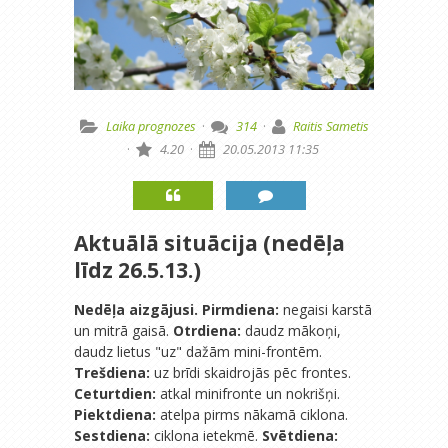
Laika prognozes
·
314
·
Raitis Sametis
·
4.20
·
20.05.2013 11:35
Aktuālā situācija (nedēļa
līdz 26.5.13.)
Nedēļa aizgājusi.
Pirmdiena:
negaisi karstā
un mitrā gaisā.
Otrdiena:
daudz mākoņi,
daudz lietus "uz" dažām mini-frontēm.
Trešdiena:
uz brīdi skaidrojās pēc frontes.
Ceturtdien:
atkal minifronte un nokrišņi.
Piektdiena:
atelpa pirms nākamā ciklona.
Sestdiena:
ciklona ietekmē.
Svētdiena: