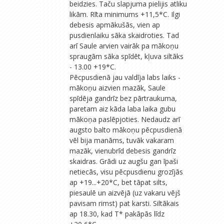
beidzies. Taču slapjuma pielijis atliku
likām. Rīta minimums +11,5*C. Ilgi
debesis apmākušās, vien ap
pusdienlaiku sāka skaidroties. Tad
arī Saule arvien vairāk pa mākoņu
spraugām sāka spīdēt, kļuva siltāks
- 13.00 +19*C.
Pēcpusdienā jau valdīja labs laiks -
mākoņu aizvien mazāk, Saule
spīdēja gandrīz bez pārtraukuma,
paretam aiz kāda laba laika gubu
mākoņa paslēpjoties. Nedaudz arī
augsto balto mākoņu pēcpusdienā
vēl bija manāms, tuvāk vakaram
mazāk, vienubrīd debesis gandrīz
skaidras. Grādi uz augšu gan īpaši
netiecās, visu pēcpusdienu grozījās
ap +19...+20*C, bet tāpat silts,
piesaulē un aizvējā (uz vakaru vējš
pavisam rimst) pat karsti. Siltākais
ap 18.30, kad T* pakāpās līdz