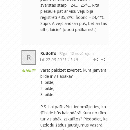
svārstās starp +24...+25*C. Rīta
piesaulē pat ar visu vēju bija
reģistrēti +35,8*C. Šobrīd +24,4*C.
Stiprs A vējš arīdzan pūš, bet arī tas
silts, laiciņš ļoooti patīkams! :)
Rūdolfs
- Rīga
- 12 novērojumi
R
27.05.2013 11:19
0
0
Varat palīdzēt izvērtēt, kura janvāra
Atbildēt
bilde ir vislabākā?
1. bilde;
2. bilde;
3. bilde.
P.S. Lai palīdzētu, iedomājieties, ka
šī bilde būs kalendārā! Kura no tām
tur vislabāk izskatītos? Piedodiet, ka
uzdodu šādus jautājumus vasarā,