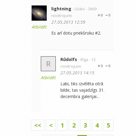
lightning
- Līvāni
- 3669
novērojumi
0
0
27.05.2013 12:59
Atbildēt
Es arī dotu priekšroku #2.
Rūdolfs
- Rīga
- 12
R
novērojumi
0
0
27.05.2013 14:15
Atbildēt
Labi, tiks izvēlēta otrā
bilde, tas vajadzīgs 31.
decembra galerijai...
<<
<
1
2
3
4
5