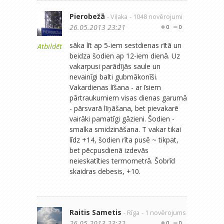
Pierobežā
- Viļaka
- 1048 novērojumi
26.05.2013 23:21
0
0
sāka līt ap 5-iem sestdienas rītā un
Atbildēt
beidza šodien ap 12-iem dienā. Uz
vakarpusi parādījās saule un
nevainīgi balti gubmākonīši.
Vakardienas līšana - ar īsiem
pārtraukumiem visas dienas garumā
- pārsvarā līņāšana, bet pievakarē
vairāki pamatīgi gāzieni. Šodien -
smalka smidzināšana. T vakar tikai
līdz +14, šodien rīta pusē ~ tikpat,
bet pēcpusdienā izdevās
neieskatīties termometrā. Šobrīd
skaidras debesis, +10.
Raitis Sametis
- Rīga
- 1 novērojums
26.05.2013 23:32
0
0