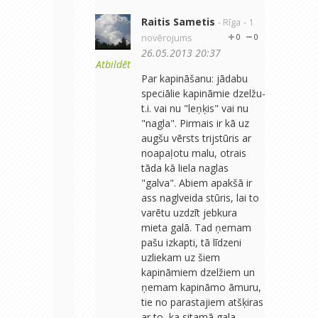
Raitis Sametis
- Rīga
- 1
novērojums
0
0
26.05.2013 20:37
Atbildēt
Par kapināšanu: jādabu
speciālie kapināmie dzelžu-
t.i. vai nu "leņķis" vai nu
"nagla". Pirmais ir kā uz
augšu vērsts trijstūris ar
noapaļotu malu, otrais
tāda kā liela naglas
"galva". Abiem apakšā ir
ass naglveida stūris, lai to
varētu uzdzīt jebkura
mieta galā. Tad ņemam
pašu izkapti, tā līdzeni
uzliekam uz šiem
kapināmiem dzelžiem un
ņemam kapināmo āmuru,
tie no parastajiem atšķiras
ar to, ka sitamā gala