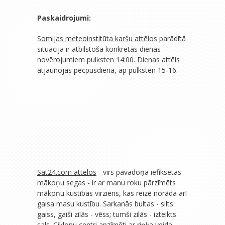
Paskaidrojumi:
Somijas meteoinstitūta karšu attēlos
parādītā
situācija ir atbilstoša konkrētās dienas
novērojumiem pulksten 14:00. Dienas attēls
atjaunojas pēcpusdienā, ap pulksten 15-16.
Sat24.com attēlos
- virs pavadoņa iefiksētās
mākoņu segas - ir ar manu roku pārzīmēts
mākoņu kustības virziens, kas reizē norāda arī
gaisa masu kustību. Sarkanās bultas - silts
gaiss, gaiši zilās - vēss; tumši zilās - izteikts
sals. Ciklonu centri apzīmēti ar riņķa veida