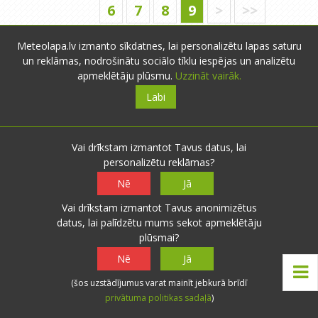
6
7
8
9
>
>>
Meteolapa.lv izmanto sīkdatnes, lai personalizētu lapas saturu
un reklāmas, nodrošinātu sociālo tīklu iespējas un analizētu
x
Lai pievienotu komentārus,
apmeklētāju plūsmu.
Uzzināt vairāk.
Jums ir
jāautentificējas
!
Labi
Vai drīkstam izmantot Tavus datus, lai
personalizētu reklāmas?
Nē
Jā
Iesniegt novērojumus
Vai drīkstam izmantot Tavus anonimizētus
datus, lai palīdzētu mums sekot apmeklētāju
plūsmai?
Nē
Jā
+20.0°
18:20
Rīga
(šos uzstādījumus varat mainīt jebkurā brīdī
privātuma politikas sadaļā
)
RDR 4.1 m/s
Rīga (lidosta)