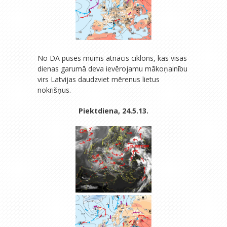
No DA puses mums atnācis ciklons, kas visas
dienas garumā deva ievērojamu mākoņainību
virs Latvijas daudzviet mērenus lietus
nokrišņus.
Piektdiena, 24.5.13.