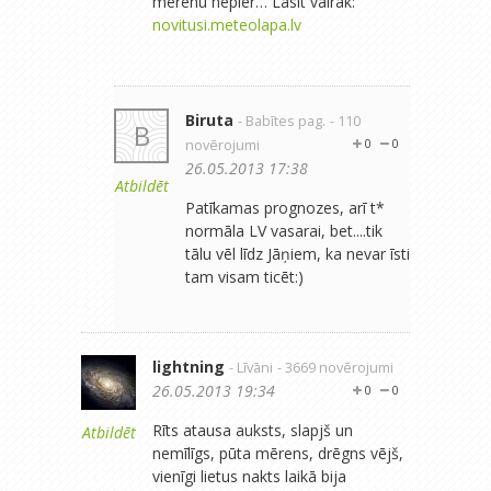
mērenu nepier… Lasīt vairāk:
novitusi.meteolapa.lv
Biruta
- Babītes pag.
- 110
B
novērojumi
0
0
26.05.2013 17:38
Atbildēt
Patīkamas prognozes, arī t*
normāla LV vasarai, bet....tik
tālu vēl līdz Jāņiem, ka nevar īsti
tam visam ticēt:)
lightning
- Līvāni
- 3669 novērojumi
26.05.2013 19:34
0
0
Rīts atausa auksts, slapjš un
Atbildēt
nemīlīgs, pūta mērens, drēgns vējš,
vienīgi lietus nakts laikā bija