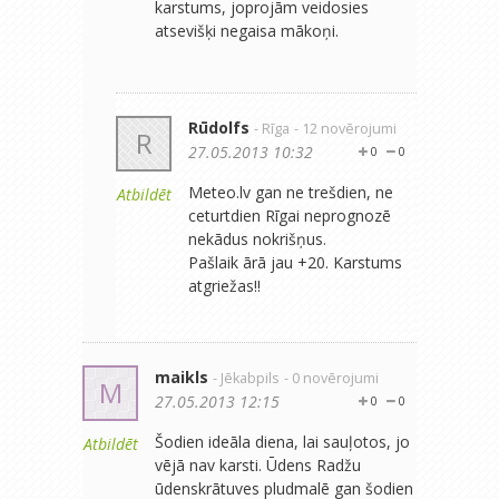
karstums, joprojām veidosies
atsevišķi negaisa mākoņi.
Rūdolfs
- Rīga
- 12 novērojumi
R
27.05.2013 10:32
0
0
Meteo.lv gan ne trešdien, ne
Atbildēt
ceturtdien Rīgai neprognozē
nekādus nokrišņus.
Pašlaik ārā jau +20. Karstums
atgriežas!!
maikls
- Jēkabpils
- 0 novērojumi
M
27.05.2013 12:15
0
0
Šodien ideāla diena, lai sauļotos, jo
Atbildēt
vējā nav karsti. Ūdens Radžu
ūdenskrātuves pludmalē gan šodien