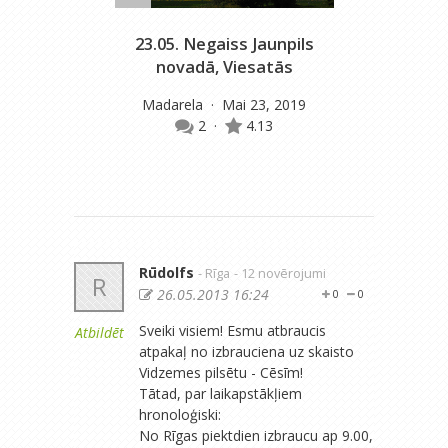
23.05. Negaiss Jaunpils
novadā, Viesatās
Madarela
· Mai 23, 2019
2
·
4.13
Rūdolfs
- Rīga
- 12 novērojumi
R
26.05.2013 16:24
0
0
Sveiki visiem! Esmu atbraucis
Atbildēt
atpakaļ no izbrauciena uz skaisto
Vidzemes pilsētu - Cēsīm!
Tātad, par laikapstākļiem
hronoloģiski:
No Rīgas piektdien izbraucu ap 9.00,