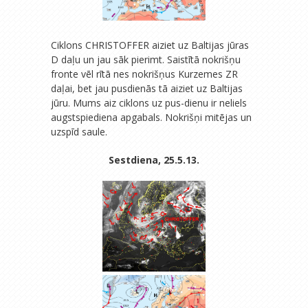
Ciklons CHRISTOFFER aiziet uz Baltijas jūras
D daļu un jau sāk pierimt. Saistītā nokrišņu
fronte vēl rītā nes nokrišņus Kurzemes ZR
daļai, bet jau pusdienās tā aiziet uz Baltijas
jūru. Mums aiz ciklons uz pus-dienu ir neliels
augstspiediena apgabals. Nokrišņi mitējas un
uzspīd saule.
Sestdiena, 25.5.13.