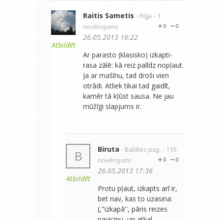
Raitis Sametis
- Rīga
- 1
novērojums
0
0
26.05.2013 16:22
Atbildēt
Ar parasto (klasisko) izkapti-
rasa zālē: kā reiz palīdz nopļaut.
Ja ar mašīnu, tad droši vien
otrādi. Atliek tikai tad gaidīt,
kamēr tā kļūst sausa. Ne jau
mūžīgi slapjums ir.
Biruta
- Babītes pag.
- 110
B
novērojumi
0
0
26.05.2013 17:36
Atbildēt
Protu pļaut, izkapts arī ir,
bet nav, kas to uzasina:
(,"izkapā'', pāris reizes
pavicinu, un atkal