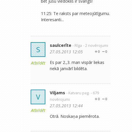
bet jūsu viedoklis ir svarīgs!
11:25: Te raksts par meteojūtīgumu.
Interesanti...
saulcerīte
- Rīga
- 2 novērojumi
S
27.05.2013 12:05
0
0
Es par 2.,3. man vispār liekas
Atbildēt
nekā janvārī bildēta.
Viljams
- Katvaru pag.
- 679
V
novērojumi
0
0
27.05.2013 12:44
Atbildēt
Otrā. Noskaņa piemērota.