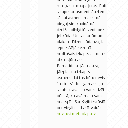
maliņas ir noapaļotas. Pati
izkapts ar asmeni jāuzliem
tā, lai asmens maksimāl
pieguļ virs kapināmā
dzelža, pilnīgi lēdzeni- bez
jebkāda. Un tad ar āmuru
plakani, līdzeni jādauza, lai
iepriekšējā sezonā
nodilušais izkapts asmenis
atkal kļūtu ass.
Pamatideja: jāatdauza,
jāizplacina izkapts
asmens- lai tas būtu nevis
"atcirsts", bet gan ass. Ja
izkats ir asa, to var redzēt
pēc tā, ka asā mala saule
neatspīd. Sarežģiti izstāstīt,
bet viegli d… Lasīt vairāk:
novitusi.meteolapa.lv