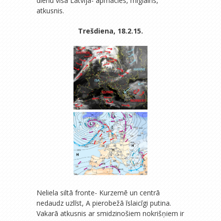
dienu visā Latvijā- apmācies, miglains,
atkusnis.
Trešdiena, 18.2.15.
Neliela siltā fronte- Kurzemē un centrā
nedaudz uzlīst, A pierobežā īslaicīgi putina.
Vakarā atkusnis ar smidzinošiem nokrišņiem ir