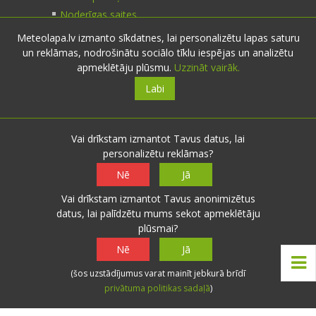
Noderīgas saites
Meteolapa.lv izmanto sīkdatnes, lai personalizētu lapas saturu
un reklāmas, nodrošinātu sociālo tīklu iespējas un analizētu
Kontakti
apmeklētāju plūsmu.
Uzzināt vairāk.
Labi
Sazinies:
nosūti ziņu
E-pasts:
info@meteolapa.lv
Vai drīkstam izmantot Tavus datus, lai
personalizētu reklāmas?
Seko mums
Nē
Jā
Vai drīkstam izmantot Tavus anonimizētus
datus, lai palīdzētu mums sekot apmeklētāju
plūsmai?
© 2026 meteolapa.lv. v2
Nē
Jā
Sākums
·
Raksti
·
Galerijas
·
Radars
·
Faktiskie
(šos uzstādījumus varat mainīt jebkurā brīdī
laika apstākļi
·
Sazināties
·
Privātuma politika
·
privātuma politikas sadaļā
)
Lietošanas noteikumi
·
Par mums