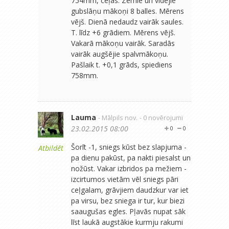
754mm, ceļas. Zemie un vidējie
gubslāņu mākoņi 8 balles. Mērens
vējš. Dienā nedaudz vairāk saules.
T. līdz +6 grādiem. Mērens vējš.
Vakarā mākoņu vairāk. Saradās
vairāk augšējie spalvmākoņu.
Pašlaik t. +0,1 grāds, spiediens
758mm.
Lauma
- Mālpils nov.
- 0 novērojumi
23.02.2015 08:00
0
0
Šorīt -1, sniegs kūst bez slapjuma -
Atbildēt
pa dienu pakūst, pa nakti piesalst un
nožūst. Vakar izbridos pa mežiem -
izcirtumos vietām vēl sniegs pāri
ceļgalam, grāvjiem daudzkur var iet
pa virsu, bez sniega ir tur, kur biezi
saaugušas egles. Pļavās nupat sāk
līst laukā augstākie kurmju rakumi