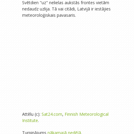
Svētdien "uz" nelielas aukstās frontes vietām
nedaudz uzlija. Tā vai citādi, Latvijā ir iestājies
meteoroloģiskais pavasaris.
Attēlu (c):
Sat24.com
,
Finnish Meteorological
Institute
.
Turpinājums
nākamajā nedēļā
.