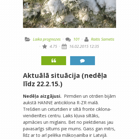
Laika prognozes
·
101
·
Raitis Sametis
·
4.75
·
16.02.2015 12:35
Aktuālā situācija (nedēļa
līdz 22.2.15.)
Nedēļa aizgājusi.
Pirmdien un otrdien bijām
aukstā HANNE anticiklona R-ZR malā.
Trešdien un ceturtdien ir siltā fronte ciklona-
viendienītes centru. Laiks kļuva siltāks,
apmācies un miglains. Bet no piektdienas jau
pavasarīgs siltums pie mums. Gaiss gan mitrs,
līdz ar to arī pelēka mākoņainība ir Latvijā.