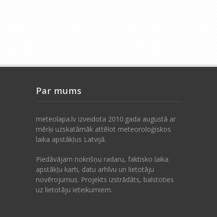
Par mums
meteolapa.lv izveidota 2010.gada augustā ar
mērķi uzskatāmāk attēlot meteoroloģiskos
laika apstākļus Latvijā.
Piedāvājam nokrišņu radaru, faktisko laika
apstākļu karti, datu arhīvu un lietotāju
novērojumus. Projekts izstrādāts, balstoties
uz lietotāju ieteikumiem.