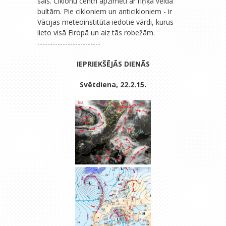
sals. Ciklonu centri apzīmēti ar riņķa veida
bultām. Pie cikloniem un anticikloniem - ir
Vācijas meteoinstitūta iedotie vārdi, kurus
lieto visā Eiropā un aiz tās robežām.
-------------------------
IEPRIEKŠĒJĀS DIENĀS
Svētdiena, 22.2.15.