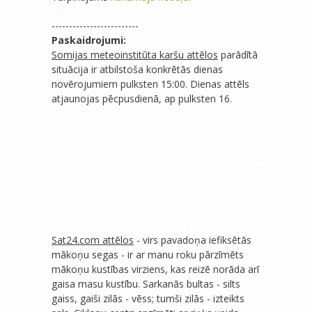
-------------------------
Paskaidrojumi:
Somijas meteoinstitūta karšu attēlos
parādītā
situācija ir atbilstoša konkrētās dienas
novērojumiem pulksten 15:00. Dienas attēls
atjaunojas pēcpusdienā, ap pulksten 16.
Sat24.com attēlos
- virs pavadoņa iefiksētās
mākoņu segas - ir ar manu roku pārzīmēts
mākoņu kustības virziens, kas reizē norāda arī
gaisa masu kustību. Sarkanās bultas - silts
gaiss, gaiši zilās - vēss; tumši zilās - izteikts