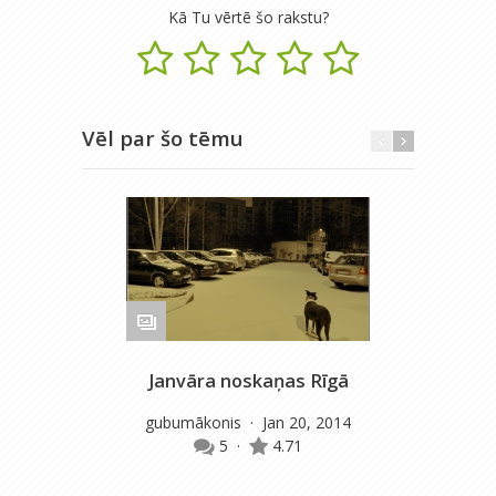
Kā Tu vērtē šo rakstu?
Vēl par šo tēmu
Janvāra noskaņas Rīgā
Da
gubumākonis
· Jan 20, 2014
5
·
4.71