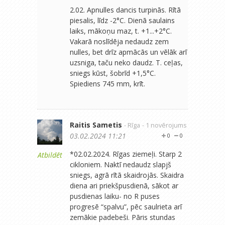
2.02. Apnulles dancis turpinās. Rītā
piesalis, līdz -2°C. Dienā saulains
laiks, mākoņu maz, t. +1...+2°C.
Vakarā noslīdēja nedaudz zem
nulles, bet drīz apmācās un vēlāk arī
uzsniga, taču neko daudz. T. ceļas,
sniegs kūst, šobrīd +1,5°C.
Spiediens 745 mm, krīt.
Raitis Sametis
- Rīga
- 1 novērojums
03.02.2024 11:21
0
0
*02.02.2024. Rīgas ziemeļi. Starp 2
Atbildēt
cikloniem. Naktī nedaudz slapjš
sniegs, agrā rītā skaidrojās. Skaidra
diena ari priekšpusdienā, sākot ar
pusdienas laiku- no R puses
progresē “spalvu”, pēc saulrieta arī
zemākie padebeši. Pāris stundas