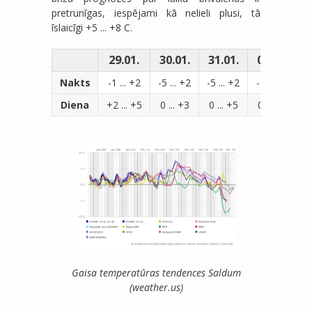
pretrunīgas, iespējami kā nelieli plusi, tā
īslaicīgi +5 ... +8 C.
29.01.
30.01.
31.01.
01.02.
0
Nakts
-1 ... +2
-5 ... +2
-5 ... +2
-2 ... +2
-
Diena
+2 ... +5
0 ... +3
0 ... +5
0 ... +4
-
Gaisa temperatūras tendences Saldum
(weather.us)