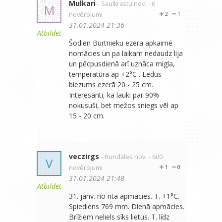
Mulkari
- Saulkrastu nov.
- 6
M
novērojumi
2
1
31.01.2024 21:36
Atbildēt
Šodien Burtnieku ezera apkaimē
nomācies un pa laikam nedaudz lija
un pēcpusdienā arī uznāca migla,
temperatūra ap +2°C . Ledus
biezums ezerā 20 - 25 cm.
Interesanti, ka lauki par 90%
nokusuši, bet mežos sniegs vēl ap
15 - 20 cm.
veczirgs
- Rundāles nov.
- 600
V
novērojumi
1
0
31.01.2024 21:48
Atbildēt
31. janv. no rīta apmācies. T. +1°C.
Spiediens 769 mm. Dienā apmācies.
Brīžiem neliels sīks lietus. T. līdz