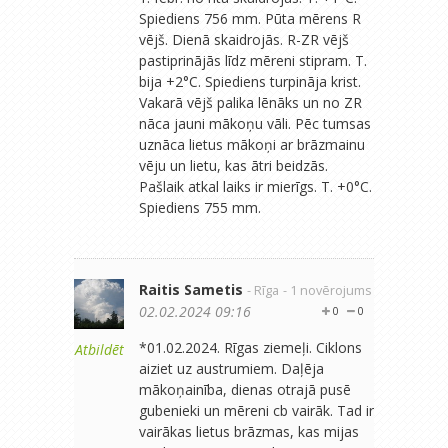
Spiediens 756 mm. Pūta mērens R
vējš. Dienā skaidrojās. R-ZR vējš
pastiprinājās līdz mēreni stipram. T.
bija +2°C. Spiediens turpināja krist.
Vakarā vējš palika lēnāks un no ZR
nāca jauni mākoņu vāli. Pēc tumsas
uznāca lietus mākoņi ar brāzmainu
vēju un lietu, kas ātri beidzās.
Pašlaik atkal laiks ir mierīgs. T. +0°C.
Spiediens 755 mm.
Raitis Sametis
- Rīga
- 1 novērojums
02.02.2024 09:16
0
0
*01.02.2024. Rīgas ziemeļi. Ciklons
Atbildēt
aiziet uz austrumiem. Daļēja
mākoņainība, dienas otrajā pusē
gubenieki un mēreni cb vairāk. Tad ir
vairākas lietus brāzmas, kas mijas