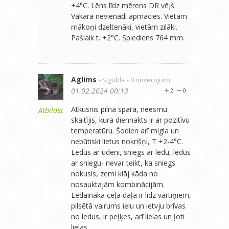
+4°C. Lēns līdz mērens DR vējš.
Vakarā nevienādi apmācies. Vietām
mākoņi dzeltenāki, vietām zilāki.
Pašlaik t. +2°C. Spiediens 764 mm.
Aglims
- Sigulda
- 0 novērojumi
01.02.2024 00:13
2
0
Atkusnis pilnā sparā, neesmu
Atbildēt
skaitījis, kura diennakts ir ar pozitīvu
temperatūru. Šodien arī migla un
nebūtiski lietus nokrišņi, T +2-4°C.
Ledus ar ūdeni, sniegs ar ledu, ledus
ar sniegu- nevar teikt, ka sniegs
nokusis, zemi klāj kāda no
nosauktajām kombinācijām.
Ledainākā ceļa daļa ir līdz vārtiņiem,
pilsētā vairums ielu un ietvju brīvas
no ledus, ir peļķes, arī lielas un ļoti
lielas.