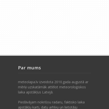
Par mums
meteolapa.lv izveidota 2010.gada augustā ar
mērķi uzskatāmāk attēlot meteoroloģiskos
laika apstākļus Latvijā.
Piedāvājam nokrišņu radaru, faktisko laika
apstākļu karti, datu arhīvu un lietotāju