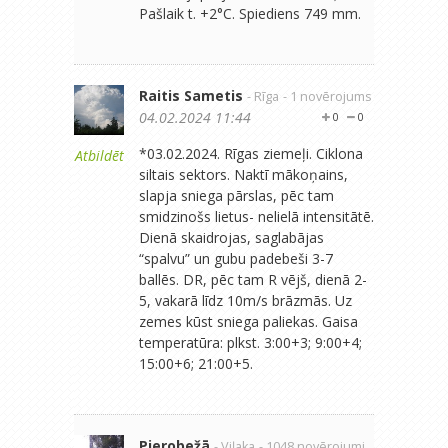
Pašlaik t. +2°C. Spiediens 749 mm.
Raitis Sametis
- Rīga
- 1 novērojums
04.02.2024 11:44
0
0
*03.02.2024. Rīgas ziemeļi. Ciklona
Atbildēt
siltais sektors. Naktī mākoņains,
slapja sniega pārslas, pēc tam
smidzinošs lietus- nelielā intensitātē.
Dienā skaidrojas, saglabājas
“spalvu” un gubu padebeši 3-7
ballēs. DR, pēc tam R vējš, dienā 2-
5, vakarā līdz 10m/s brāzmās. Uz
zemes kūst sniega paliekas. Gaisa
temperatūra: plkst. 3:00+3; 9:00+4;
15:00+6; 21:00+5.
Pierobežā
- Viļaka
- 1048 novērojumi