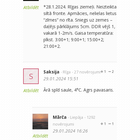
*28.1.2024. Rīgas ziemeļi. Neizteikta
Atbildēt
siltā fronte. Apmācies, nelielas lietus
“zīmes” no rīta. Sniegs uz zemes –
daļējs pārklājums 5cm. DDR vējš 1,
vakarā 1-2m/s. Gaisa temperatūra:
plkst. 3:00+1; 9:00+1; 15:00+2;
21:00+2.
Saksija
- Rīga
- 27 novērojumi
1
2
S
29.01.2024 15:51
Ārā spīd saule, 4°C. Agrs pavasaris.
Atbildēt
Mārča
- Liepāja
- 1292
novērojumi
1
1
29.01.2024 16:26
Atbildēt