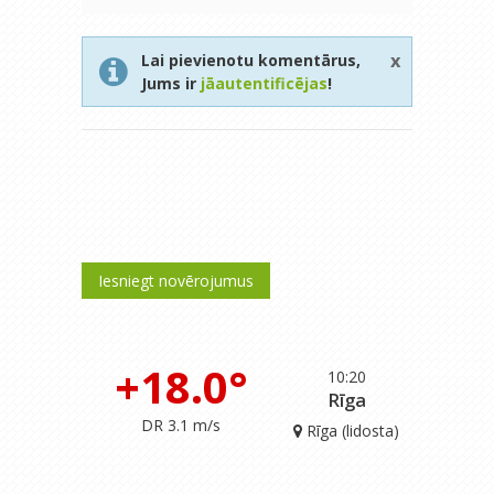
x
Lai pievienotu komentārus,
Jums ir
jāautentificējas
!
Iesniegt novērojumus
+18.0°
10:20
Rīga
DR 3.1 m/s
Rīga (lidosta)