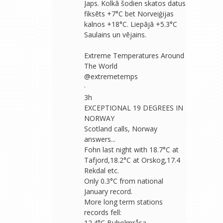
Japs. Kolkā šodien skatos datus
fiksēts +7°C bet Norveiģijas
kalnos +18°C. Liepājā +5.3°C
Saulains un vējains.
Extreme Temperatures Around
The World
@extremetemps
·
3h
EXCEPTIONAL 19 DEGREES IN
NORWAY
Scotland calls, Norway
answers...
Fohn last night with 18.7°C at
Tafjord,18.2°C at Orskog,17.4
Rekdal etc.
Only 0.3°C from national
January record.
More long term stations
records fell:
12.4°C Buholmråsa