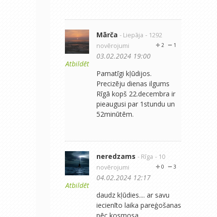
Mārča
- Liepāja
- 1292
novērojumi
2
1
03.02.2024 19:00
Atbildēt
Pamatīgi kļūdijos.
Precizēju dienas ilgums
Rīgā kopš 22.decembra ir
pieaugusi par 1stundu un
52minūtēm.
neredzams
- Rīga
- 10
novērojumi
0
3
04.02.2024 12:17
Atbildēt
daudz kļūdies.... ar savu
iecienīto laika pareģošanas
pēc kosmosa