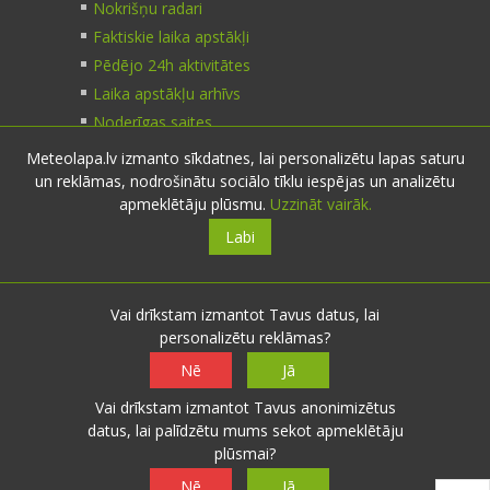
Nokrišņu radari
Faktiskie laika apstākļi
Pēdējo 24h aktivitātes
Laika apstākļu arhīvs
Noderīgas saites
Meteolapa.lv izmanto sīkdatnes, lai personalizētu lapas saturu
un reklāmas, nodrošinātu sociālo tīklu iespējas un analizētu
Kontakti
apmeklētāju plūsmu.
Uzzināt vairāk.
Labi
Sazinies:
nosūti ziņu
E-pasts:
info@meteolapa.lv
Vai drīkstam izmantot Tavus datus, lai
personalizētu reklāmas?
Seko mums
Nē
Jā
Vai drīkstam izmantot Tavus anonimizētus
datus, lai palīdzētu mums sekot apmeklētāju
plūsmai?
© 2026 meteolapa.lv. v2
Nē
Jā