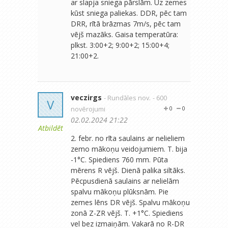
ar slapja sniega pārslām. Uz zemes
kūst sniega paliekas. DDR, pēc tam
DRR, rītā brāzmas 7m/s, pēc tam
vējš mazāks. Gaisa temperatūra:
plkst. 3:00+2; 9:00+2; 15:00+4;
21:00+2.
veczirgs
- Rundāles nov.
- 600
V
novērojumi
0
0
02.02.2024 21:22
Atbildēt
2. febr. no rīta saulains ar nelieliem
zemo mākoņu veidojumiem. T. bija
-1°C. Spiediens 760 mm. Pūta
mērens R vējš. Dienā palika siltāks.
Pēcpusdienā saulains ar nelielām
spalvu mākoņu plūksnām. Pie
zemes lēns DR vējš. Spalvu mākoņu
zonā Z-ZR vējš. T. +1°C. Spiediens
vel bez izmaiņām. Vakarā no R-DR