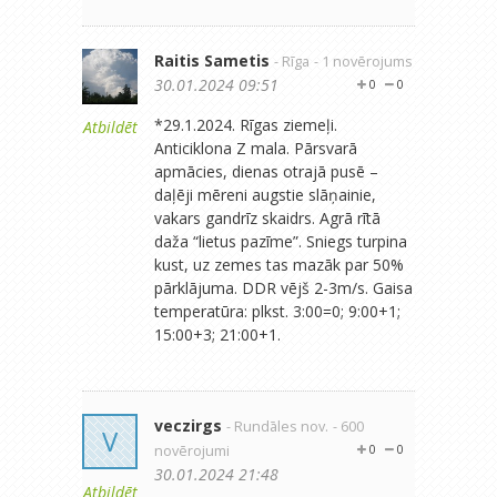
Raitis Sametis
- Rīga
- 1 novērojums
30.01.2024 09:51
0
0
*29.1.2024. Rīgas ziemeļi.
Atbildēt
Anticiklona Z mala. Pārsvarā
apmācies, dienas otrajā pusē –
daļēji mēreni augstie slāņainie,
vakars gandrīz skaidrs. Agrā rītā
daža “lietus pazīme”. Sniegs turpina
kust, uz zemes tas mazāk par 50%
pārklājuma. DDR vējš 2-3m/s. Gaisa
temperatūra: plkst. 3:00=0; 9:00+1;
15:00+3; 21:00+1.
veczirgs
- Rundāles nov.
- 600
V
novērojumi
0
0
30.01.2024 21:48
Atbildēt