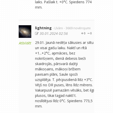
laiks. Pašlaik t. +0°C. Spiediens 774
mm.
lightning
- Līvāni
- 3669 novērojumi
30.01.2024 02:56
0
0
29.01. Jaunā nedēļa sākusies ar siltu
Atbildēt
un visai gaišu laiku. Naktī un rītā
+1...+2°C, apmācies, bez
nokrišņiem, dienā debesis bieži
skaidrojās, pārsvarā daļēji
mākoņains, mākoņi brīžiem
pavisam plāni, Saule spoži
uzspīdēja. T. pēcpusdienā līdz +3°C.
Vējš no DR puses, lēns līdz mērens.
Vakarpusē pamazām vēsāks, bet ilgi
plusos, tikai tagad naktī t.
noslīdējusi līdz 0°C. Spiediens 773,5
mm.