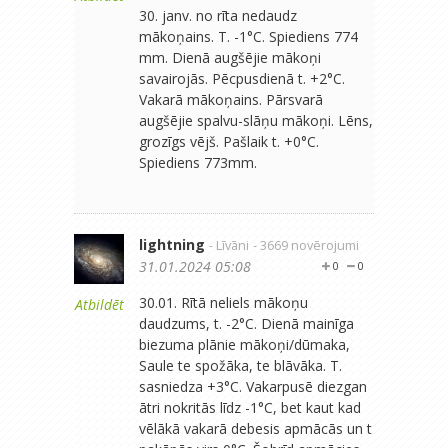
30. janv. no rīta nedaudz
mākoņains. T. -1°C. Spiediens 774
mm. Dienā augšējie mākoņi
savairojās. Pēcpusdienā t. +2°C.
Vakarā mākoņains. Pārsvarā
augšējie spalvu-slāņu mākoņi. Lēns,
grozīgs vējš. Pašlaik t. +0°C.
Spiediens 773mm.
lightning
- Līvāni
- 3669 novērojumi
31.01.2024 05:08
0
0
30.01. Rītā neliels mākoņu
Atbildēt
daudzums, t. -2°C. Dienā mainīga
biezuma plānie mākoņi/dūmaka,
Saule te spožāka, te blāvāka. T.
sasniedza +3°C. Vakarpusē diezgan
ātri nokritās līdz -1°C, bet kaut kad
vēlākā vakarā debesis apmācās un t