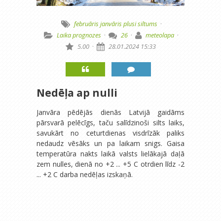
februāris
janvāris
plusi
siltums
·
Laika prognozes
·
26
·
meteolapa
·
5.00
·
28.01.2024 15:33
Nedēļa ap nulli
Janvāra pēdējās dienās Latvijā gaidāms
pārsvarā pelēcīgs, taču salīdzinoši silts laiks,
savukārt no ceturtdienas visdrīzāk paliks
nedaudz vēsāks un pa laikam snigs. Gaisa
temperatūra nakts laikā valsts lielākajā daļā
zem nulles, dienā no +2 ... +5 C otrdien līdz -2
... +2 C darba nedēļas izskaņā.