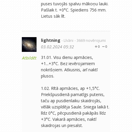
puses tuvojās spalvu mākoņu lauki.
Pašlaik t. +0°C. Spiediens 756 mm.
Lietus sāk līt.
lightning
- Līvāni
- 3669 novērojumi
03.02.2024 05:32
0
0
31.01. Visu dienu apmācies,
Atbildēt
+1...+3°C. Bez ievērojamiem
nokrišņiem. Atkusnis, arī naktī
plusos.
1.02. Rītā apmācies, ap +1,5°C.
Priekšpusdienā pamatīgs putenis,
taču ap pusdienlaiku skaidrojās,
vēlāk uzspīdēja Saule. Sniega laikā t.
līdz 0°C, pēcpusdienā pakāpās līdz
+3°C. Vakarā apmācies, naktī
skaidrojas un piesalst.