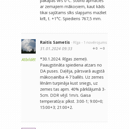
pakāpās virs 0°C. Šobrīd apmācies
ar zemajiem mākoņiem, kaut kāds
tikai sajūtams sīks slapjums mazliet
krīt, t. +1°C. Spiediens 767,5 mm.
Raitis Sametis
- Rīga
- 1 novērojums
31.01.2024 09:33
0
0
*30.1.2024. Rīgas ziemeļi.
Atbildēt
Paaugstināta spiediena atzars no
DA puses. Daļēja, pārsvarā augstā
mākoņainība 4-7 ballēs. Uz zemes
lēnām turpināja kust sniegs, uz
zemes tas apm. 40% pārklājumā 3-
5cm. DDR vējš 1m/s. Gaisa
temperatūŗa: plkst. 3:00-1; 9:00=0;
15:00+3; 21:00+2.