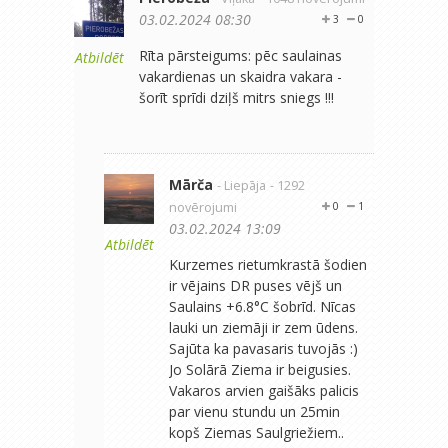
03.02.2024 08:30
3
0
Rīta pārsteigums: pēc saulainas
Atbildēt
vakardienas un skaidra vakara -
šorīt sprīdi dziļš mitrs sniegs !!!
Mārča
- Liepāja
- 1292
novērojumi
0
1
03.02.2024 13:09
Atbildēt
Kurzemes rietumkrastā šodien
ir vējains DR puses vējš un
Saulains +6.8°C šobrīd. Nīcas
lauki un ziemāji ir zem ūdens.
Sajūta ka pavasaris tuvojās :)
Jo Solārā Ziema ir beigusies.
Vakaros arvien gaišāks palicis
par vienu stundu un 25min
kopš Ziemas Saulgriežiem..