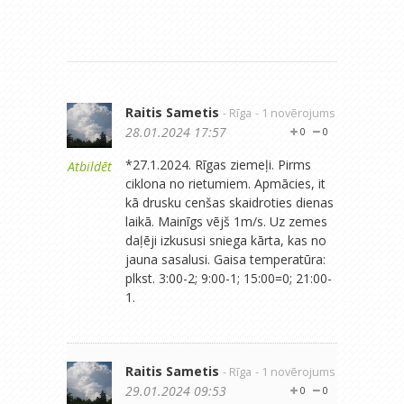
Raitis Sametis
- Rīga
- 1 novērojums
28.01.2024 17:57
0
0
*27.1.2024. Rīgas ziemeļi. Pirms
Atbildēt
ciklona no rietumiem. Apmācies, it
kā drusku cenšas skaidroties dienas
laikā. Mainīgs vējš 1m/s. Uz zemes
daļēji izkususi sniega kārta, kas no
jauna sasalusi. Gaisa temperatūra:
plkst. 3:00-2; 9:00-1; 15:00=0; 21:00-
1.
Raitis Sametis
- Rīga
- 1 novērojums
29.01.2024 09:53
0
0