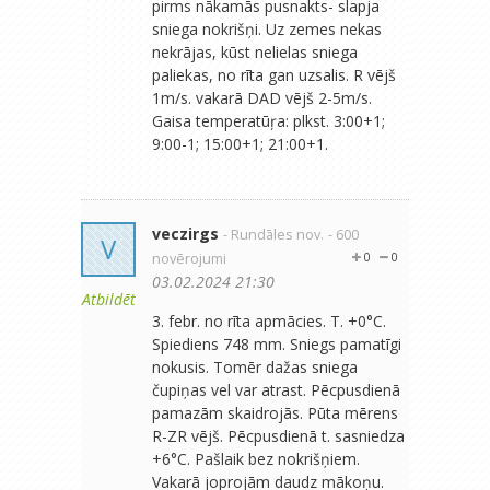
pirms nākamās pusnakts- slapja
sniega nokrišņi. Uz zemes nekas
nekrājas, kūst nelielas sniega
paliekas, no rīta gan uzsalis. R vējš
1m/s. vakarā DAD vējš 2-5m/s.
Gaisa temperatūŗa: plkst. 3:00+1;
9:00-1; 15:00+1; 21:00+1.
veczirgs
- Rundāles nov.
- 600
V
novērojumi
0
0
03.02.2024 21:30
Atbildēt
3. febr. no rīta apmācies. T. +0°C.
Spiediens 748 mm. Sniegs pamatīgi
nokusis. Tomēr dažas sniega
čupiņas vel var atrast. Pēcpusdienā
pamazām skaidrojās. Pūta mērens
R-ZR vējš. Pēcpusdienā t. sasniedza
+6°C. Pašlaik bez nokrišņiem.
Vakarā joprojām daudz mākoņu.