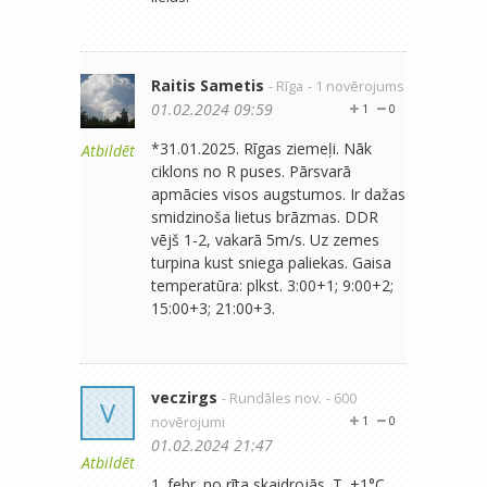
Raitis Sametis
- Rīga
- 1 novērojums
01.02.2024 09:59
1
0
*31.01.2025. Rīgas ziemeļi. Nāk
Atbildēt
ciklons no R puses. Pārsvarā
apmācies visos augstumos. Ir dažas
smidzinoša lietus brāzmas. DDR
vējš 1-2, vakarā 5m/s. Uz zemes
turpina kust sniega paliekas. Gaisa
temperatūra: plkst. 3:00+1; 9:00+2;
15:00+3; 21:00+3.
veczirgs
- Rundāles nov.
- 600
V
novērojumi
1
0
01.02.2024 21:47
Atbildēt
1. febr. no rīta skaidrojās. T. +1°C.