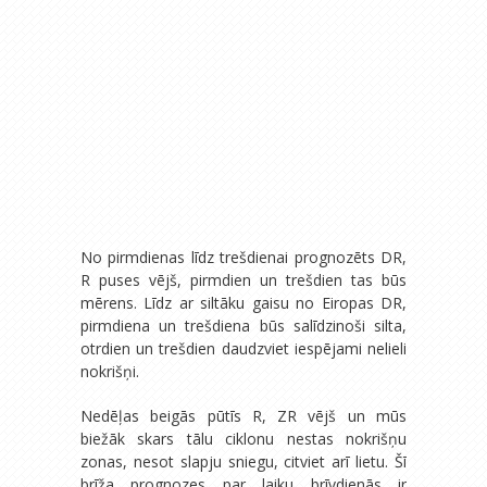
No pirmdienas līdz trešdienai prognozēts DR,
R puses vējš, pirmdien un trešdien tas būs
mērens. Līdz ar siltāku gaisu no Eiropas DR,
pirmdiena un trešdiena būs salīdzinoši silta,
otrdien un trešdien daudzviet iespējami nelieli
nokrišņi.
Nedēļas beigās pūtīs R, ZR vējš un mūs
biežāk skars tālu ciklonu nestas nokrišņu
zonas, nesot slapju sniegu, citviet arī lietu. Šī
brīža prognozes par laiku brīvdienās ir