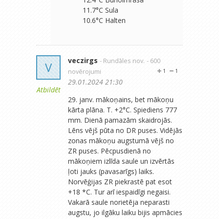
11.7°C Sula
10.6°C Halten
veczirgs
- Rundāles nov.
- 600
V
novērojumi
1
1
29.01.2024 21:30
Atbildēt
29. janv. mākoņains, bet mākoņu
kārta plāna. T. +2°C. Spiediens 777
mm. Dienā pamazām skaidrojās.
Lēns vējš pūta no DR puses. Vidējās
zonas mākoņu augstumā vējš no
ZR puses. Pēcpusdienā no
mākoņiem izlīda saule un izvērtās
ļoti jauks (pavasarīgs) laiks.
Norvēģijas ZR piekrastē pat esot
+18 *C. Tur arī iespaidīgi negaisi.
Vakarā saule norietēja neparasti
augstu, jo ilgāku laiku bijis apmācies