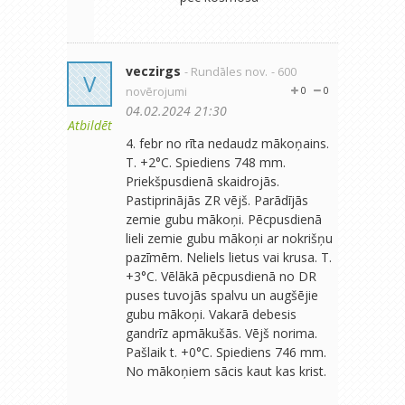
veczirgs
- Rundāles nov.
- 600
V
novērojumi
0
0
04.02.2024 21:30
Atbildēt
4. febr no rīta nedaudz mākoņains.
T. +2°C. Spiediens 748 mm.
Priekšpusdienā skaidrojās.
Pastiprinājās ZR vējš. Parādījās
zemie gubu mākoņi. Pēcpusdienā
lieli zemie gubu mākoņi ar nokrišņu
pazīmēm. Neliels lietus vai krusa. T.
+3°C. Vēlākā pēcpusdienā no DR
puses tuvojās spalvu un augšējie
gubu mākoņi. Vakarā debesis
gandrīz apmākušās. Vējš norima.
Pašlaik t. +0°C. Spiediens 746 mm.
No mākoņiem sācis kaut kas krist.