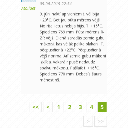
09.06.2019 22:54
Atbildēt
9. jūn. naktī ap vieniem t. vēl bija
+20°C. Bet jau pūta mērens vējš.
No rīta lietus nebija bijis. T. +15°C.
Spiediens 769 mm. Pūta mērens R-
ZR vējš. Dienā saradās zemie gubu
mākoņi, kas vēlāk palika plakani. T.
pēcpusdienā +22°C. Pēcpusdienā
vējš norima. Arī zemie gubu mākoņi
izklīda. Vakarā r pusē nedaudz
spalvu mākoņu. Pašlaik t. +16°C.
Spiediens 770 mm. Debesīs šaurs
mēnestiņš.
<<
<
1
2
3
4
5
>
>>