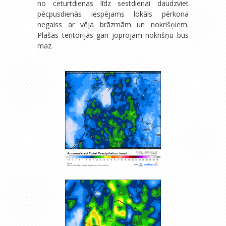
no ceturtdienas līdz sestdienai daudzviet
pēcpusdienās iespējams lokāls pērkona
negaiss ar vēja brāzmām un nokrišņiem.
Plašās teritorijās gan joprojām nokrišņu būs
maz.