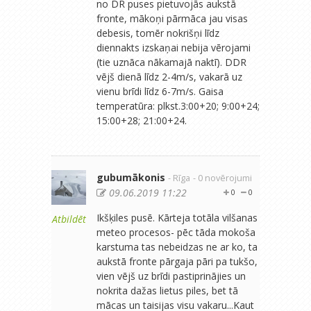
no DR puses pietuvojās aukstā
fronte, mākoņi pārmāca jau visas
debesis, tomēr nokrišņi līdz
diennakts izskaņai nebija vērojami
(tie uznāca nākamajā naktī). DDR
vējš dienā līdz 2-4m/s, vakarā uz
vienu brīdi līdz 6-7m/s. Gaisa
temperatūra: plkst.3:00+20; 9:00+24;
15:00+28; 21:00+24.
gubumākonis
- Rīga
- 0 novērojumi
09.06.2019 11:22
0
0
Ikšķiles pusē. Kārteja totāla vilšanas
Atbildēt
meteo procesos- pēc tāda mokoša
karstuma tas nebeidzas ne ar ko, ta
aukstā fronte pārgaja pāri pa tukšo,
vien vējš uz brīdi pastiprinājies un
nokrita dažas lietus piles, bet tā
mācas un taisijas visu vakaru...Kaut