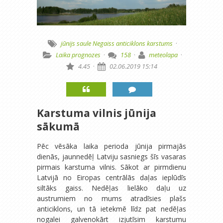
jūnijs
saule
Negaiss
anticiklons
karstums
·
Laika prognozes
·
158
·
meteolapa
·
4.45
·
02.06.2019 15:14
Karstuma vilnis jūnija
sākumā
Pēc vēsāka laika perioda jūnija pirmajās
dienās, jaunnedēļ Latviju sasniegs šīs vasaras
pirmais karstuma vilnis. Sākot ar pirmdienu
Latvijā no Eiropas centrālās daļas ieplūdīs
siltāks gaiss. Nedēļas lielāko daļu uz
austrumiem no mums atradīsies plašs
anticiklons, un tā ietekmē līdz pat nedēļas
nogalei galvenokārt izjutīsim karstumu