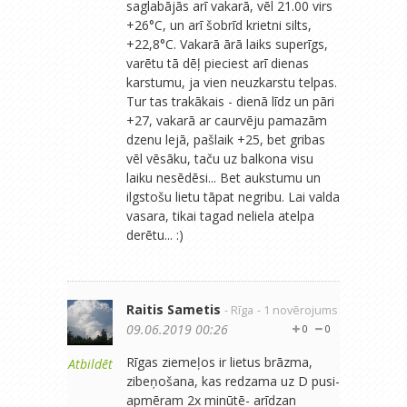
saglabājās arī vakarā, vēl 21.00 virs
+26°C, un arī šobrīd krietni silts,
+22,8°C. Vakarā ārā laiks superīgs,
varētu tā dēļ pieciest arī dienas
karstumu, ja vien neuzkarstu telpas.
Tur tas trakākais - dienā līdz un pāri
+27, vakarā ar caurvēju pamazām
dzenu lejā, pašlaik +25, bet gribas
vēl vēsāku, taču uz balkona visu
laiku nesēdēsi... Bet aukstumu un
ilgstošu lietu tāpat negribu. Lai valda
vasara, tikai tagad neliela atelpa
derētu... :)
Raitis Sametis
- Rīga
- 1 novērojums
09.06.2019 00:26
0
0
Rīgas ziemeļos ir lietus brāzma,
Atbildēt
zibeņošana, kas redzama uz D pusi-
apmēram 2x minūtē- arīdzan