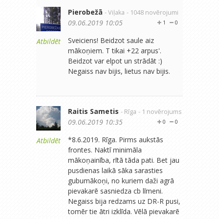
Pierobežā
- Viļaka
- 1048 novērojumi
09.06.2019 10:05
1
0
Sveiciens! Beidzot saule aiz
Atbildēt
mākoņiem. T tikai +22 arpus'.
Beidzot var elpot un strādāt :)
Negaiss nav bijis, lietus nav bijis.
Raitis Sametis
- Rīga
- 1 novērojums
09.06.2019 10:35
0
0
*8.6.2019. Rīga. Pirms aukstās
Atbildēt
frontes. Naktī minimāla
mākoņainība, rītā tāda pati. Bet jau
pusdienas laikā sāka sarasties
gubumākoņi, no kuriem daži agrā
pievakarē sasniedza cb līmeni.
Negaiss bija redzams uz DR-R pusi,
tomēr tie ātri izklīda. Vēlā pievakarē