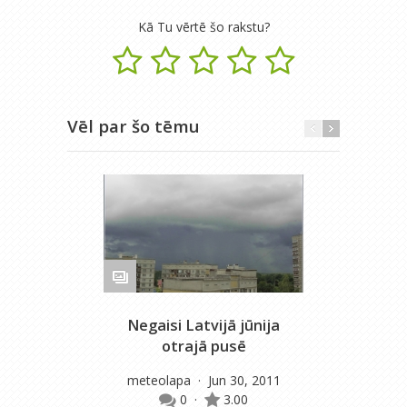
Kā Tu vērtē šo rakstu?
Vēl par šo tēmu
Negaisi Latvijā jūnija
Ne
otrajā pusē
m
meteolapa
· Jun 30, 2011
0
·
3.00