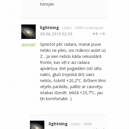
tuvojas.
lightning
- Līvāni
- 3669 novērojumi
09.06.2019 02:59
0
0
Spriežot pēc radara, manai pusei
Atbildēt
netiks ne piles, visi mākoņi aiziet uz
Z... Ja vien nebūs kāda sekundārā
fronte, kas vēl ir aiz radara
apvāršņa. Bet pagaidām ļoti silta
nakts, gluži tropiskā drīz vairs
nebūs, šobrīd +20,2°C. Brīžiem lēns
vējelis parādās, palīdz ar caurvēju
istabas dzesēt. Iekšā +23,7°C, jau
tīri komfortabli. :)
lightning
- Līvāni
- 3669