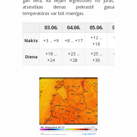
gan vērā, ka vējam iegriežoties no jūras,
atsevišķas dienas piekrastē gaisa
temperatūras var būt mainīgas.
03.06.
04.06.
05.06.
06.06.
0
+12 ...
+15 ...
Nakts
+3 ... +9
+8 ... +17
+18
+21
+18 ...
+23 ...
+25 ...
+26 ...
Diena
+24
+28
+30
+32