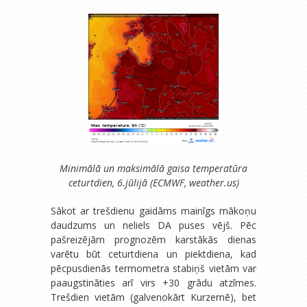
Minimālā un maksimālā gaisa temperatūra
ceturtdien, 6.jūlijā (ECMWF, weather.us)
Sākot ar trešdienu gaidāms mainīgs mākoņu
daudzums un neliels DA puses vējš. Pēc
pašreizējām prognozēm karstākās dienas
varētu būt ceturtdiena un piektdiena, kad
pēcpusdienās termometra stabiņš vietām var
paaugstināties arī virs +30 grādu atzīmes.
Trešdien vietām (galvenokārt Kurzemē), bet