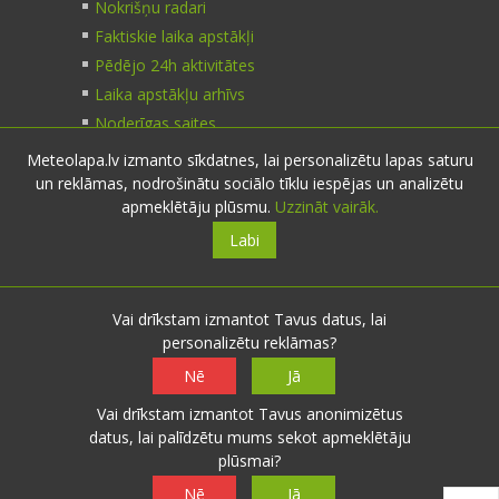
Nokrišņu radari
Faktiskie laika apstākļi
Pēdējo 24h aktivitātes
Laika apstākļu arhīvs
Noderīgas saites
Meteolapa.lv izmanto sīkdatnes, lai personalizētu lapas saturu
un reklāmas, nodrošinātu sociālo tīklu iespējas un analizētu
Kontakti
apmeklētāju plūsmu.
Uzzināt vairāk.
Labi
Sazinies:
nosūti ziņu
E-pasts:
info@meteolapa.lv
Vai drīkstam izmantot Tavus datus, lai
personalizētu reklāmas?
Seko mums
Nē
Jā
Vai drīkstam izmantot Tavus anonimizētus
datus, lai palīdzētu mums sekot apmeklētāju
plūsmai?
© 2026 meteolapa.lv. v2
Nē
Jā