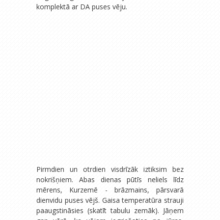
komplektā ar DA puses vēju.
Pirmdien un otrdien visdrīzāk iztiksim bez
nokrišņiem. Abas dienas pūtīs neliels līdz
mērens, Kurzemē - brāzmains, pārsvarā
dienvidu puses vējš. Gaisa temperatūra strauji
paaugstināsies (skatīt tabulu zemāk). Jāņem