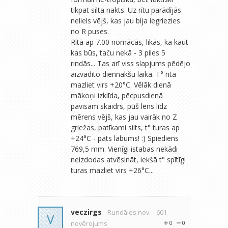
tikpat silta nakts. Uz rītu parādījās
neliels vējš, kas jau bija iegriezies
no R puses.
Rītā ap 7.00 nomācās, likās, ka kaut
kas būs, taču nekā - 3 piles 5
rindās... Tas arī viss slapjums pēdējo
aizvadīto diennakšu laikā. T° rītā
mazliet virs +20°C. Vēlāk dienā
mākoņi izklīda, pēcpusdienā
pavisam skaidrs, pūš lēns līdz
mērens vējš, kas jau vairāk no Z
griežas, patīkami silts, t° turas ap
+24°C - pats labums! :) Spiediens
769,5 mm. Vienīgi istabas nekādi
neizdodas atvēsināt, iekšā t° spītīgi
turas mazliet virs +26°C...
veczirgs
- Rundāles nov.
- 601
V
novērojums
0
0