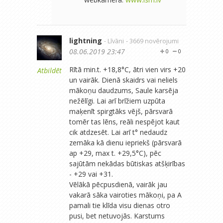
lightning
- Līvāni
- 3669 novērojumi
08.06.2019 23:47
0
0
Rītā min.t. +18,8°C, ātri vien virs +20
Atbildēt
un vairāk. Dienā skaidrs vai neliels
mākoņu daudzums, Saule karsēja
nežēlīgi. Lai arī brīžiem uzpūta
maķenīt spirgtāks vējš, pārsvarā
tomēr tas lēns, reāli nespējot kaut
cik atdzesēt. Lai arī t° nedaudz
zemāka kā dienu iepriekš (pārsvarā
ap +29, max t. +29,5°C), pēc
sajūtām nekādas būtiskas atšķirības
- +29 vai +31.
Vēlākā pēcpusdienā, vairāk jau
vakarā sāka vairoties mākoņi, pa A
pamali tie klīda visu dienas otro
pusi, bet netuvojās. Karstums