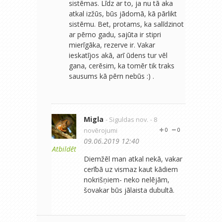
sistēmas. Līdz ar to, ja nu tā aka
atkal izžūs, būs jādomā, kā pārlikt
sistēmu. Bet, protams, ka salīdzinot
ar pērno gadu, sajūta ir stipri
mierīgāka, rezerve ir. Vakar
ieskatījos akā, arī ūdens tur vēl
gana, cerēsim, ka tomēr tik traks
sausums kā pērn nebūs :) .
Migla
- Siguldas nov.
- 8
novērojumi
0
0
09.06.2019 12:40
Atbildēt
Diemžēl man atkal nekā, vakar
cerībā uz vismaz kaut kādiem
nokrišņiem- neko nelējām,
šovakar būs jālaista dubultā.