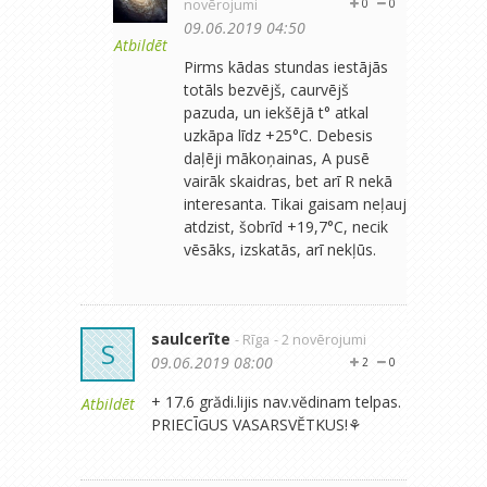
novērojumi
0
0
09.06.2019 04:50
Atbildēt
Pirms kādas stundas iestājās
totāls bezvējš, caurvējš
pazuda, un iekšējā t° atkal
uzkāpa līdz +25°C. Debesis
daļēji mākoņainas, A pusē
vairāk skaidras, bet arī R nekā
interesanta. Tikai gaisam neļauj
atdzist, šobrīd +19,7°C, necik
vēsāks, izskatās, arī nekļūs.
saulcerīte
- Rīga
- 2 novērojumi
S
09.06.2019 08:00
2
0
+ 17.6 grădi.lijis nav.vĕdinam telpas.
Atbildēt
PRIECĪGUS VASARSVĔTKUS!⚘