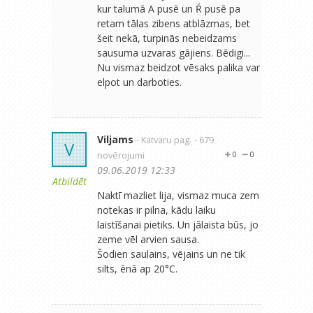
kur talumā A pusē un Ŕ pusē pa
retam tālas zibens atblāzmas, bet
šeit nekā, turpinās nebeidzams
sausuma uzvaras gājiens. Bēdigi...
Nu vismaz beidzot vēsaks palika var
elpot un darboties.
Viljams
- Katvaru pag.
- 679
V
novērojumi
0
0
09.06.2019 12:33
Atbildēt
Naktī mazliet lija, vismaz muca zem
notekas ir pilna, kādu laiku
laistīšanai pietiks. Un jālaista būs, jo
zeme vēl arvien sausa.
Šodien saulains, vējains un ne tik
silts, ēnā ap 20°C.