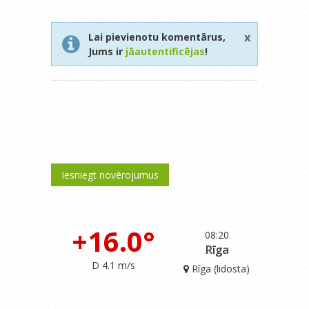
x
Lai pievienotu komentārus,
Jums ir
jāautentificējas
!
Iesniegt novērojumus
+16.0°
08:20
Rīga
D 4.1 m/s
Rīga (lidosta)