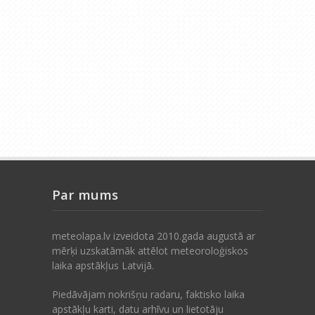
Par mums
meteolapa.lv izveidota 2010.gada augustā ar
mērķi uzskatāmāk attēlot meteoroloģiskos
laika apstākļus Latvijā.
Piedāvājam nokrišņu radaru, faktisko laika
apstākļu karti, datu arhīvu un lietotāju