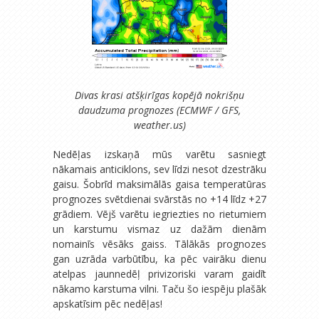
Divas krasi atšķirīgas kopējā nokrišņu
daudzuma prognozes (ECMWF / GFS,
weather.us)
Nedēļas izskaņā mūs varētu sasniegt
nākamais anticiklons, sev līdzi nesot dzestrāku
gaisu. Šobrīd maksimālās gaisa temperatūras
prognozes svētdienai svārstās no +14 līdz +27
grādiem. Vējš varētu iegriezties no rietumiem
un karstumu vismaz uz dažām dienām
nomainīs vēsāks gaiss. Tālākās prognozes
gan uzrāda varbūtību, ka pēc vairāku dienu
atelpas jaunnedēļ privizoriski varam gaidīt
nākamo karstuma vilni. Taču šo iespēju plašāk
apskatīsim pēc nedēļas!