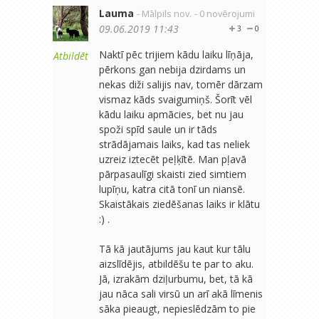
Lauma
- Mālpils nov.
- 0 novērojumi
09.06.2019 11:43
3
0
Naktī pēc trijiem kādu laiku līņāja,
Atbildēt
pērkons gan nebija dzirdams un
nekas diži salijis nav, tomēr dārzam
vismaz kāds svaigumiņš. Šorīt vēl
kādu laiku apmācies, bet nu jau
spoži spīd saule un ir tāds
strādājamais laiks, kad tas neliek
uzreiz iztecēt peļķītē. Man pļavā
pārpasaulīgi skaisti zied simtiem
lupīņu, katra citā tonī un niansē.
Skaistākais ziedēšanas laiks ir klātu
:) .
Tā kā jautājums jau kaut kur tālu
aizslīdējis, atbildēšu te par to aku.
Jā, izrakām dziļurbumu, bet, tā kā
jau nāca sali virsū un arī akā līmenis
sāka pieaugt, nepieslēdzām to pie