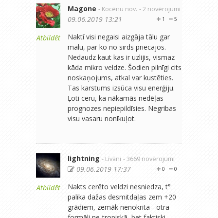
Magone
- Kocēnu nov.
- 2 novērojumi
09.06.2019 13:21
1
5
Naktī visi negaisi aizgāja tālu gar
Atbildēt
malu, par ko no sirds priecājos.
Nedaudz kaut kas ir uzlijis, vismaz
kāda mikro veldze. Šodien pilnīgi cits
noskaņojums, atkal var kustēties.
Tas karstums izsūca visu enerģiju.
Ļoti ceru, ka nākamās nedēļas
prognozes nepiepildīsies. Negribas
visu vasaru nonīkuļot.
lightning
- Līvāni
- 3669 novērojumi
09.06.2019 17:37
0
0
Nakts cerēto veldzi nesniedza, t°
Atbildēt
palika dažas desmitdaļas zem +20
grādiem, zemāk nenokrita - otra
formāli ne-tropiskā, bet faktiski