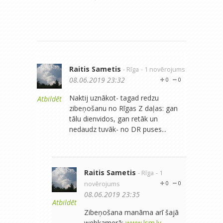
Raitis Sametis
- Rīga
- 1 novērojums
08.06.2019 23:32
0
0
Naktij uznākot- tagad redzu
Atbildēt
zibeņošanu no Rīgas Z daļas: gan
tālu dienvidos, gan retāk un
nedaudz tuvāk- no DR puses...
Raitis Sametis
- Rīga
- 1
novērojums
0
0
08.06.2019 23:35
Atbildēt
Zibeņošana manāma arī šajā
webkamerā:
www.lsm.lv