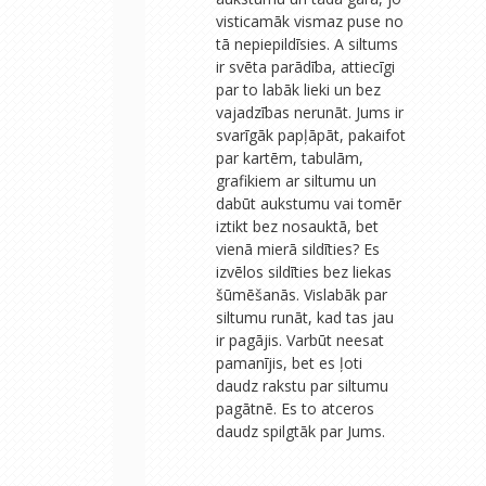
visticamāk vismaz puse no
tā nepiepildīsies. A siltums
ir svēta parādība, attiecīgi
par to labāk lieki un bez
vajadzības nerunāt. Jums ir
svarīgāk papļāpāt, pakaifot
par kartēm, tabulām,
grafikiem ar siltumu un
dabūt aukstumu vai tomēr
iztikt bez nosauktā, bet
vienā mierā sildīties? Es
izvēlos sildīties bez liekas
šūmēšanās. Vislabāk par
siltumu runāt, kad tas jau
ir pagājis. Varbūt neesat
pamanījis, bet es ļoti
daudz rakstu par siltumu
pagātnē. Es to atceros
daudz spilgtāk par Jums.