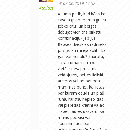
02.06.2019 17:52
Atbildēt
A Jums patīk, kad kāds ko
sasola (piemēram algu vai
jebko citu) un beigās
dabūjāt vien trīs pirkstu
kombināciju? Jeb Jūs
Repšes dvēseles radinieks,
jo viņš arī mīlēja solīt - kā
gan var nesolīt? Saprotu,
ka vairumam atmiņas
vietā ir nesaprotams
veidojums, bet es lieliski
atceros vēl no perioda
mammas puncī, ka lietas,
par kurām daudz un plaši
runā, raksta, nepiepildās
vai piepildās krietni vājāk.
Tāpēc jau es uzsveru, ka
manis pēc visi var
šausmināties par
aukstumu un tādā garā, jo