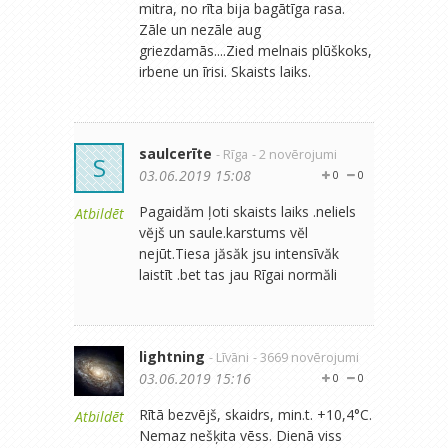
mitra, no rīta bija bagātīga rasa.
Zāle un nezāle aug
griezdamās....Zied melnais plūškoks,
irbene un īrisi. Skaists laiks.
saulcerīte
- Rīga
- 2 novērojumi
S
03.06.2019 15:08
0
0
Pagaidăm ļoti skaists laiks .neliels
Atbildēt
vĕjš un saule.karstums vĕl
nejūt.Tiesa jăsăk jsu intensīvăk
laistīt .bet tas jau Rīgai normăli
lightning
- Līvāni
- 3669 novērojumi
03.06.2019 15:16
0
0
Rītā bezvējš, skaidrs, min.t. +10,4°C.
Atbildēt
Nemaz nešķita vēss. Dienā viss