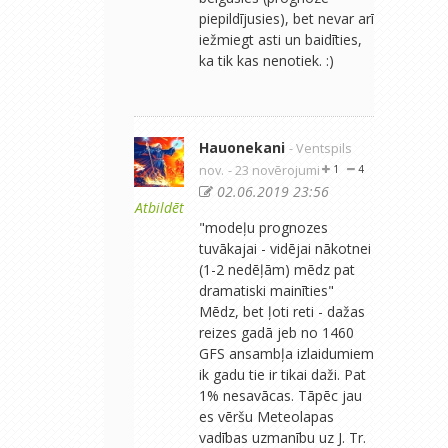
piepildījusies), bet nevar arī
iežmiegt asti un baidīties,
ka tik kas nenotiek. :)
Hauonekani
- Ventspils
nov.
- 23 novērojumi
1
4
02.06.2019 23:56
Atbildēt
"modeļu prognozes
tuvākajai - vidējai nākotnei
(1-2 nedēļām) mēdz pat
dramatiski mainīties"
Mēdz, bet ļoti reti - dažas
reizes gadā jeb no 1460
GFS ansambļa izlaidumiem
ik gadu tie ir tikai daži. Pat
1% nesavācas. Tāpēc jau
es vēršu Meteolapas
vadības uzmanību uz J. Tr.