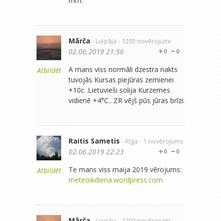
mm.
Mārča
- Liepāja
- 1292 novērojumi
02.06.2019 21:56
0
0
A mans viss normāli dzestra nakts
Atbildēt
tuvojās Kursas piejūras zemienei
+10c .Lietuvieši solija Kurzemes
vidienē +4°C.. ZR vējš pūs jūras brīzi.
Raitis Sametis
- Rīga
- 1 novērojums
02.06.2019 22:23
0
0
Te mans viss maija 2019 vērojums:
Atbildēt
meteoikdiena.wordpress.com
Mārča
- Liepāja
- 1292 novērojumi