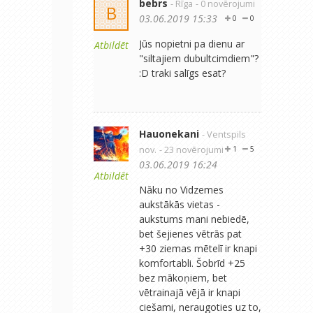
bebrs
- Rīga
- 0 novērojumi
B
03.06.2019 15:33
0
0
Jūs nopietni pa dienu ar
Atbildēt
"siltajiem dubultcimdiem"?
:D traki salīgs esat?
Hauonekani
- Ventspils
nov.
- 23 novērojumi
1
5
03.06.2019 16:24
Atbildēt
Nāku no Vidzemes
aukstākās vietas -
aukstums mani nebiedē,
bet šejienes vētrās pat
+30 ziemas mētelī ir knapi
komfortabli. Šobrīd +25
bez mākoņiem, bet
vētrainajā vējā ir knapi
ciešami, neraugoties uz to,