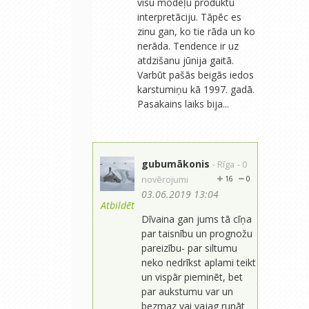
visu modeļu produktu
interpretāciju. Tāpēc es
zinu gan, ko tie rāda un ko
nerāda. Tendence ir uz
atdzišanu jūnija gaitā.
Varbūt pašās beigās iedos
karstumiņu kā 1997. gadā.
Pasakains laiks bija...
gubumākonis
- Rīga
- 0
novērojumi
16
0
03.06.2019 13:04
Atbildēt
Dīvaina gan jums tā cīņa
par taisnību un prognožu
pareizību- par siltumu
neko nedrīkst aplami teikt
un vispār pieminēt, bet
par aukstumu var un
bezmaz vai vajag runāt