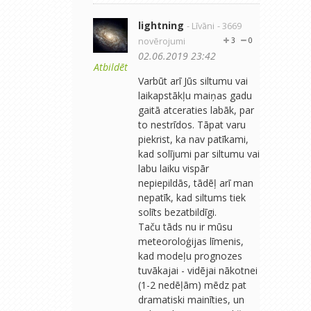
lightning
- Līvāni
- 3669
novērojumi
3
0
02.06.2019 23:42
Atbildēt
Varbūt arī Jūs siltumu vai
laikapstākļu maiņas gadu
gaitā atceraties labāk, par
to nestrīdos. Tāpat varu
piekrist, ka nav patīkami,
kad solījumi par siltumu vai
labu laiku vispār
nepiepildās, tādēļ arī man
nepatīk, kad siltums tiek
solīts bezatbildīgi.
Taču tāds nu ir mūsu
meteoroloģijas līmenis,
kad modeļu prognozes
tuvākajai - vidējai nākotnei
(1-2 nedēļām) mēdz pat
dramatiski mainīties, un