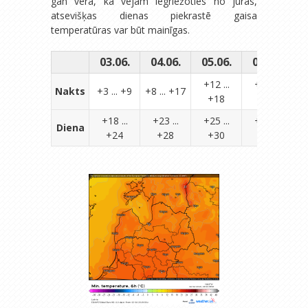
gan vērā, ka vējam iegriežoties no jūras,
atsevišķas dienas piekrastē gaisa
temperatūras var būt mainīgas.
03.06.
04.06.
05.06.
06.06.
0
+12 ...
+15 ...
Nakts
+3 ... +9
+8 ... +17
+18
+21
+18 ...
+23 ...
+25 ...
+26 ...
Diena
+24
+28
+30
+32