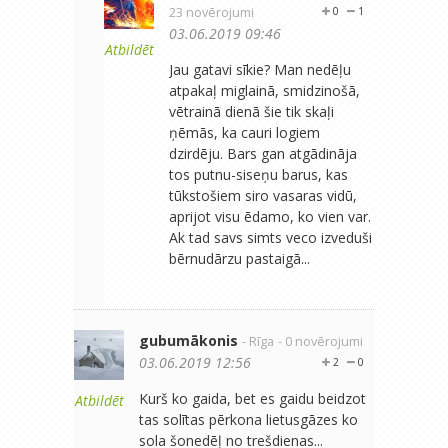
23 novērojumi
0
1
03.06.2019 09:46
Atbildēt
Jau gatavi sīkie? Man nedēļu
atpakaļ miglainā, smidzinošā,
vētrainā dienā šie tik skaļi
ņēmās, ka cauri logiem
dzirdēju. Bars gan atgādināja
tos putnu-siseņu barus, kas
tūkstošiem siro vasaras vidū,
aprijot visu ēdamo, ko vien var.
Ak tad savs simts veco izveduši
bērnudārzu pastaigā...
gubumākonis
- Rīga
- 0 novērojumi
03.06.2019 12:56
2
0
Kurš ko gaida, bet es gaidu beidzot
Atbildēt
tas solītas pērkona lietusgāzes ko
sola šonedēļ no trešdienas...