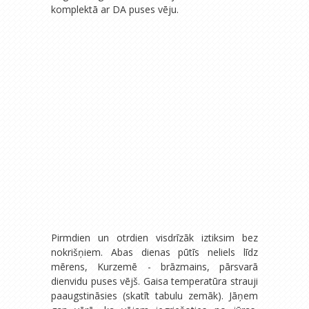
komplektā ar DA puses vēju.
Pirmdien un otrdien visdrīzāk iztiksim bez
nokrišņiem. Abas dienas pūtīs neliels līdz
mērens, Kurzemē - brāzmains, pārsvarā
dienvidu puses vējš. Gaisa temperatūra strauji
paaugstināsies (skatīt tabulu zemāk). Jāņem