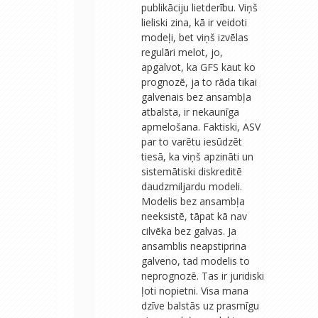
publikāciju lietderību. Viņš
lieliski zina, kā ir veidoti
modeļi, bet viņš izvēlas
regulāri melot, jo,
apgalvot, ka GFS kaut ko
prognozē, ja to rāda tikai
galvenais bez ansambļa
atbalsta, ir nekaunīga
apmelošana. Faktiski, ASV
par to varētu iesūdzēt
tiesā, ka viņš apzināti un
sistemātiski diskreditē
daudzmiljardu modeli.
Modelis bez ansambļa
neeksistē, tāpat kā nav
cilvēka bez galvas. Ja
ansamblis neapstiprina
galveno, tad modelis to
neprognozē. Tas ir juridiski
ļoti nopietni. Visa mana
dzīve balstās uz prasmīgu