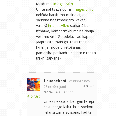
izlaidums!
images.vfl.ru
Un te nakts izlaidums
images.vfl.ru
nekāda karstuma melnajai, a
sarkanā bez izmaiņām. Vakar
vakarā
images.vfl.ru
sarkanā bez
izmaiņā, kamēr trekni melnā rādīja
vēsumu visu 2. nedēļu. Tad kāpēc
jāapraksta mainīgā trekni melnā
līkne, ja modeļu lietošanas
pamācībā paskaidrots, kam ir radīta
trekni sarkanā?
Hauonekani
- Ventspils nov.
-
23 novērojumi
0
3
02.06.2019 15:39
Atbildēt
Un es nekasos, bet gan tērēju
savu dārgo laiku, lai atspēkotu
lieku siltuma solīšanu, kad tā