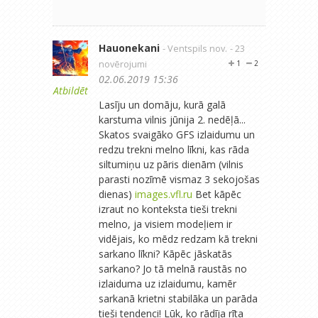
Hauonekani
- Ventspils nov.
- 23
novērojumi
1
2
02.06.2019 15:36
Atbildēt
Lasīju un domāju, kurā galā
karstuma vilnis jūnija 2. nedēļā...
Skatos svaigāko GFS izlaidumu un
redzu trekni melno līkni, kas rāda
siltumiņu uz pāris dienām (vilnis
parasti nozīmē vismaz 3 sekojošas
dienas)
images.vfl.ru
Bet kāpēc
izraut no konteksta tieši trekni
melno, ja visiem modeļiem ir
vidējais, ko mēdz redzam kā trekni
sarkano līkni? Kāpēc jāskatās
sarkano? Jo tā melnā raustās no
izlaiduma uz izlaidumu, kamēr
sarkanā krietni stabilāka un parāda
tieši tendenci! Lūk, ko rādīja rīta