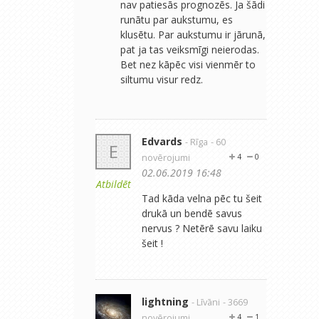
nav patiesās prognozēs. Ja šādi
runātu par aukstumu, es
klusētu. Par aukstumu ir jārunā,
pat ja tas veiksmīgi neierodas.
Bet nez kāpēc visi vienmēr to
siltumu visur redz.
Edvards
- Rīga
- 60
E
novērojumi
4
0
02.06.2019 16:48
Atbildēt
Tad kāda velna pēc tu šeit
drukā un bendē savus
nervus ? Netērē savu laiku
šeit !
lightning
- Līvāni
- 3669
novērojumi
4
1