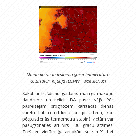
Minimālā un maksimālā gaisa temperatūra
ceturtdien, 6.jūlijā (ECMWF, weather.us)
Sākot ar trešdienu gaidāms mainīgs mākoņu
daudzums un neliels DA puses vējš. Pēc
pašreizējām prognozēm karstākās dienas
varētu būt ceturtdiena un piektdiena, kad
pēcpusdienās termometra stabiņš vietām var
paaugstināties arī virs +30 grādu atzīmes.
Trešdien vietām (galvenokārt Kurzemē), bet