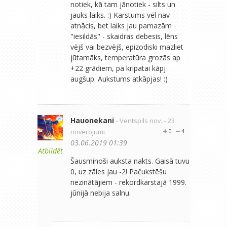
notiek, kā tam jānotiek - silts un
jauks laiks. :) Karstums vēl nav
atnācis, bet laiks jau pamazām
"iesildās" - skaidras debesis, lēns
vējš vai bezvējš, epizodiski mazliet
jūtamāks, temperatūra grozās ap
+22 grādiem, pa kripatai kāpj
augšup. Aukstums atkāpjas! :)
Hauonekani
- Ventspils nov.
- 23
novērojumi
0
4
03.06.2019 01:39
Atbildēt
Šausminoši auksta nakts. Gaisā tuvu
0, uz zāles jau -2! Pačukstēšu
nezinātājiem - rekordkarstajā 1999.
jūnijā nebija salnu.