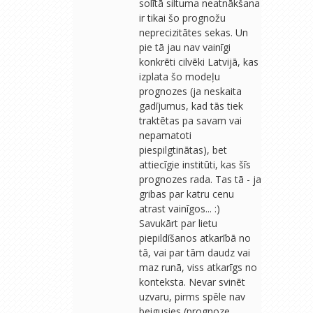
solītā siltuma neatnākšana
ir tikai šo prognožu
neprecizitātes sekas. Un
pie tā jau nav vainīgi
konkrēti cilvēki Latvijā, kas
izplata šo modeļu
prognozes (ja neskaita
gadījumus, kad tās tiek
traktētas pa savam vai
nepamatoti
piespilgtinātas), bet
attiecīgie institūti, kas šīs
prognozes rada. Tas tā - ja
gribas par katru cenu
atrast vainīgos... :)
Savukārt par lietu
piepildīšanos atkarībā no
tā, vai par tām daudz vai
maz runā, viss atkarīgs no
konteksta. Nevar svinēt
uzvaru, pirms spēle nav
beigusies (prognoze