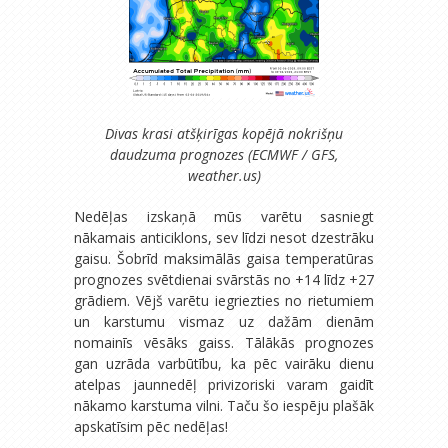
Divas krasi atšķirīgas kopējā nokrišņu
daudzuma prognozes (ECMWF / GFS,
weather.us)
Nedēļas izskaņā mūs varētu sasniegt
nākamais anticiklons, sev līdzi nesot dzestrāku
gaisu. Šobrīd maksimālās gaisa temperatūras
prognozes svētdienai svārstās no +14 līdz +27
grādiem. Vējš varētu iegriezties no rietumiem
un karstumu vismaz uz dažām dienām
nomainīs vēsāks gaiss. Tālākās prognozes
gan uzrāda varbūtību, ka pēc vairāku dienu
atelpas jaunnedēļ privizoriski varam gaidīt
nākamo karstuma vilni. Taču šo iespēju plašāk
apskatīsim pēc nedēļas!