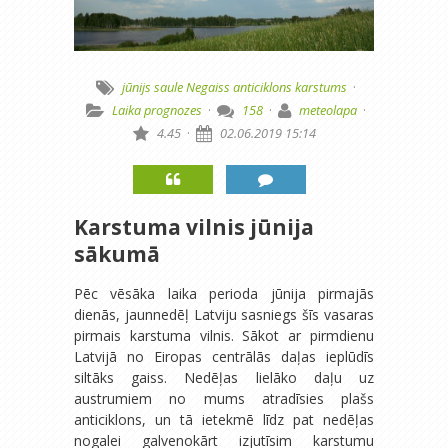
jūnijs
saule
Negaiss
anticiklons
karstums
·
Laika prognozes
·
158
·
meteolapa
·
4.45
·
02.06.2019 15:14
Karstuma vilnis jūnija
sākumā
Pēc vēsāka laika perioda jūnija pirmajās
dienās, jaunnedēļ Latviju sasniegs šīs vasaras
pirmais karstuma vilnis. Sākot ar pirmdienu
Latvijā no Eiropas centrālās daļas ieplūdīs
siltāks gaiss. Nedēļas lielāko daļu uz
austrumiem no mums atradīsies plašs
anticiklons, un tā ietekmē līdz pat nedēļas
nogalei galvenokārt izjutīsim karstumu