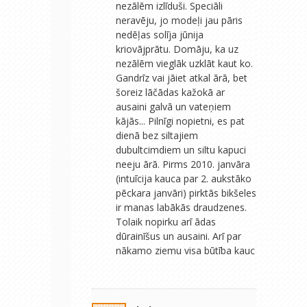
nezālēm izlīduši. Speciāli
neravēju, jo modeļi jau pāris
nedēļas solīja jūnija
kriovājprātu. Domāju, ka uz
nezālēm vieglāk uzklāt kaut ko.
Gandrīz vai jāiet atkal ārā, bet
šoreiz lāčādas kažokā ar
ausaini galvā un vateņiem
kājās... Pilnīgi nopietni, es pat
dienā bez siltajiem
dubultcimdiem un siltu kapuci
neeju ārā. Pirms 2010. janvāra
(intuīcija kauca par 2. aukstāko
pēckara janvāri) pirktās bikšeles
ir manas labākās draudzenes.
Tolaik nopirku arī ādas
dūrainīšus un ausaini. Arī par
nākamo ziemu visa būtība kauc