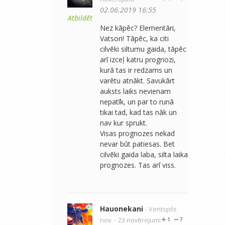
02.06.2019 16:55
Atbildēt
Nez kāpēc? Elementāri,
Vatson! Tāpēc, ka citi
cilvēki siltumu gaida, tāpēc
arī izceļ katru prognozi,
kurā tas ir redzams un
varētu atnākt. Savukārt
auksts laiks nevienam
nepatīk, un par to runā
tikai tad, kad tas nāk un
nav kur sprukt.
Visas prognozes nekad
nevar būt patiesas. Bet
cilvēki gaida laba, silta laika
prognozes. Tas arī viss.
Hauonekani
- Ventspils
nov.
- 23 novērojumi
1
7