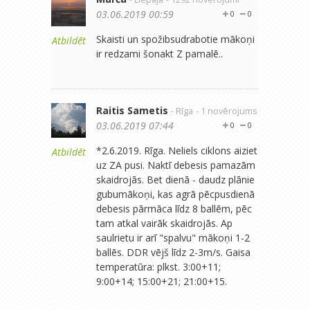
03.06.2019 00:59
0
0
Skaisti un spožibsudrabotie mākoņi
Atbildēt
ir redzami šonakt Z pamalē..
Raitis Sametis
- Rīga
- 1 novērojums
03.06.2019 07:44
0
0
*2.6.2019. Rīga. Neliels ciklons aiziet
Atbildēt
uz ZA pusi. Naktī debesis pamazām
skaidrojās. Bet dienā - daudz plānie
gubumākoņi, kas agrā pēcpusdienā
debesis pārmāca līdz 8 ballēm, pēc
tam atkal vairāk skaidrojās. Ap
saulrietu ir arī "spalvu" mākoņi 1-2
ballēs. DDR vējš līdz 2-3m/s. Gaisa
temperatūra: plkst. 3:00+11;
9:00+14; 15:00+21; 21:00+15.