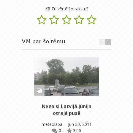
Kā Tu vērtē šo rakstu?
Vēl par šo tēmu
Negaisi Latvijā jūnija
Ne
otrajā pusē
m
meteolapa
· Jun 30, 2011
0
·
3.00