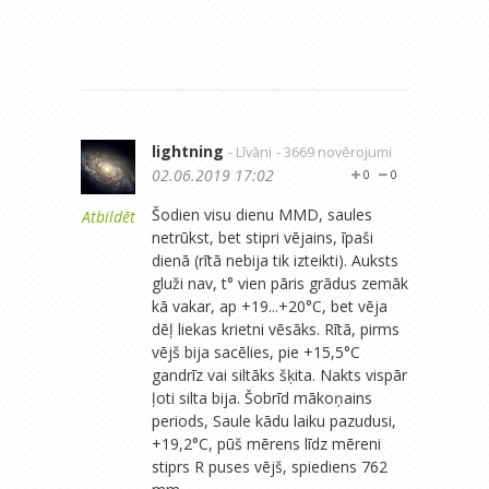
lightning
- Līvāni
- 3669 novērojumi
02.06.2019 17:02
0
0
Šodien visu dienu MMD, saules
Atbildēt
netrūkst, bet stipri vējains, īpaši
dienā (rītā nebija tik izteikti). Auksts
gluži nav, t° vien pāris grādus zemāk
kā vakar, ap +19...+20°C, bet vēja
dēļ liekas krietni vēsāks. Rītā, pirms
vējš bija sacēlies, pie +15,5°C
gandrīz vai siltāks šķita. Nakts vispār
ļoti silta bija. Šobrīd mākoņains
periods, Saule kādu laiku pazudusi,
+19,2°C, pūš mērens līdz mēreni
stiprs R puses vējš, spiediens 762