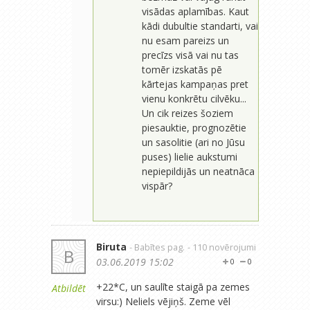
visādas aplamības. Kaut
kādi dubultie standarti, vai
nu esam pareizs un
precīzs visā vai nu tas
tomēr izskatās pē
kārtejas kampaņas pret
vienu konkrētu cilvēku...
Un cik reizes šoziem
piesauktie, prognozētie
un sasolitie (ari no Jūsu
puses) lielie aukstumi
nepiepildijās un neatnāca
vispār?
Biruta
- Babītes pag.
- 110 novērojumi
B
03.06.2019 15:02
0
0
+22*C, un saulīte staigā pa zemes
Atbildēt
virsu:) Neliels vējiņš. Zeme vēl