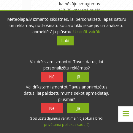
ka nēsāju smagumus
(20..30 kg vienā reizē).
Aizvēja man nav - pūš
Meteolapa.lv izmanto sīkdatnes, lai personalizētu lapas saturu
visur. Bet tāpat dunduru
un reklāmas, nodrošinātu sociālo tīklu iespējas un analizētu
smagā aviācija neliek
apmeklētāju plūsmu.
Uzzināt vairāk.
mieru. Kad būs patiešām
Labi
karsts (kaut kad gadsimta
beigās, ja ticēt "svētajiem
rakstiem"), es pa dienu
gulēšu. Karstums kā tāds
Vai drīkstam izmantot Tavus datus, lai
man īsti nepatīk (pirti un
personalizētu reklāmas?
karstu vannu nepraktizēju),
Nē
Jā
tāpēc karstumā un lēnā
vējā kā pirms gadiem
Vai drīkstam izmantot Tavus anonimizētus
15...25 es nestrādāju,
datus, lai palīdzētu mums sekot apmeklētāju
tomēr karstuma nav.
plūsmai?
Nesen salēju siltumnīcu ar
Nē
Jā
aizvērtiem visiem
caurumiem (lai vētrainais
(šos uzstādījumus varat mainīt jebkurā brīdī
vējš neaizpūš) un sauli no
privātuma politikas sadaļā
)
saullēkta līdz saulrietam.