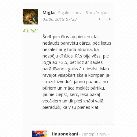
Migla
- Siguldas nov.
- 8 novērojumi
03.06.2019 07:23
1
0
Atbildēt
Šorīt piecēlos ap pieciem, lai
nedaudz paravētu dārzu, pēc lietus
nezāles aug tādā ātrumā, ka
nespēju cīnīties. Rīts bija vēss, pie
loga ap +3,5, bet līdz ar saules
parādīšanos gaiss ātri iesilst. Man
ravējot visapkārt skaļa kompānija-
strazdi izveduši jauno paaudzi no
būriem un māca meklēt pārtiku,
jaunie čiepst, ķērc, lēkā pakaļ
vecākiem un tik pleš knābi vaļā,
pieraduši, ka visu pienes klāt.
Hauonekani
- Ventspils nov.
-