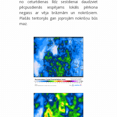
no ceturtdienas līdz sestdienai daudzviet
pēcpusdienās iespējams lokāls pērkona
negaiss ar vēja brāzmām un nokrišņiem.
Plašās teritorijās gan joprojām nokrišņu būs
maz.