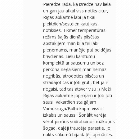
Pieredze rāda, ka izredze nav liela
un gan jau atkal viss notiks citur,
Rīgas apkārtnē labi ja tikai
piektdien/sestdien kaut kas
notiksies. Tikmēr temperatūras
režims šajās dienās pilsētas
apstākļļem man bija tīri labi
pieņemams, manējie pat peldējas
brīvdienās. Lielu karstumu
komplektā ar sausumu un bez
pērkona negaisiem man nemaz
negribās, atrodoties pilsēta un
strādajot tas ir ļoti grūti, bet ja ir
negaisi, tad tas atsver visu :) Meži
Rīgas apkārtnē joprojām ir ļoti ļoti
sausi, vakardien staigājam
Varnukroga/Balta kāpa- viss ir
izkaltis un sauss . Šonākt varēja
vērot pirmos sudrabainos mākoņus
šogad, daļēji traucēja parastie, jo
nakts sākumā bija daļēji apmācies.