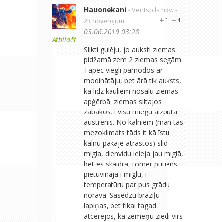
Hauonekani
- Ventspils nov.
-
23 novērojumi
3
4
03.06.2019 03:28
Atbildēt
Slikti gulēju, jo auksti ziemas
pidžamā zem 2 ziemas segām.
Tāpēc viegli pamodos ar
modinātāju, bet ārā tik auksts,
ka līdz kauliem nosalu ziemas
apģērbā, ziemas siltajos
zābakos, i visu miegu aizpūta
austrenis. No kalniem (man tas
mezoklimats tāds it kā īstu
kalnu pakājē atrastos) slīd
migla, dienvidu ieleja jau miglā,
bet es skaidrā, tomēr pūtiens
pietuvināja i miglu, i
temperatūru par pus grādu
norāva. Sasedzu brazīļu
lapiņas, bet tikai tagad
atcerējos, ka zemeņu ziedi virs