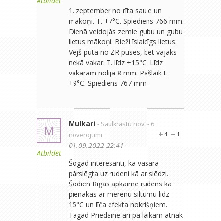
Atbildēt
1. zeptember no rīta saule un
mākoņi. T. +7°C. Spiediens 766 mm.
Dienā veidojās zemie gubu un gubu
lietus mākoņi. Bieži īslaicīgs lietus.
Vējš pūta no ZR puses, bet vājāks
nekā vakar. T. līdz +15°C. Līdz
vakaram nolija 8 mm. Pašlaik t.
+9°C. Spiediens 767 mm.
Mulkari
- Saulkrastu nov.
- 6
M
novērojumi
4
1
01.09.2022 22:41
Atbildēt
Šogad interesanti, ka vasara
pārslēgta uz rudeni kā ar slēdzi.
Šodien Rīgas apkaimē rudens ka
pienākas ar mērenu siltumu līdz
15°C un līča efekta nokrišņiem.
Tagad Priedainē arī pa laikam atnāk