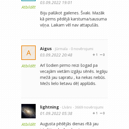
03.09.2022 19:01
Atbildēt
Biju palūkot gailenes. Švaki. Mazāk
kā pirms pēdējā karstuma/sausuma
viļņa. Laikam vēl nav attapušās.
Aigus
- Jūrmala
- 0 novērojumi
A
03.09.2022 20:48
1
0
Arī šodien pirmo reizi šogad pa
Atbildēt
vecajām vietām izgāju sēnēs. Iegāju
mežā jau sapratu , ka nekas nebūs.
Mežs lielo lietavu dēļ applūdis.
lightning
- Līvāni
- 3669 novērojumi
01.09.2022 05:38
1
0
Augusta pēdējās dienas rītā jau
Atbildēt