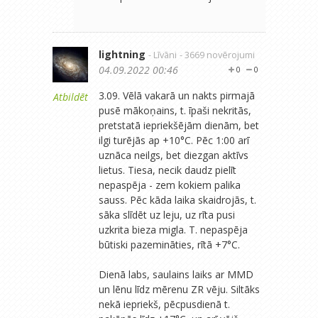
lightning
- Līvāni
- 3669 novērojumi
04.09.2022 00:46
0
0
3.09. Vēlā vakarā un nakts pirmajā
Atbildēt
pusē mākoņains, t. īpaši nekritās,
pretstatā iepriekšējām dienām, bet
ilgi turējās ap +10°C. Pēc 1:00 arī
uznāca neilgs, bet diezgan aktīvs
lietus. Tiesa, necik daudz pielīt
nepaspēja - zem kokiem palika
sauss. Pēc kāda laika skaidrojās, t.
sāka slīdēt uz leju, uz rīta pusi
uzkrita bieza migla. T. nepaspēja
būtiski pazemināties, rītā +7°C.
Dienā labs, saulains laiks ar MMD
un lēnu līdz mērenu ZR vēju. Siltāks
nekā iepriekš, pēcpusdienā t.