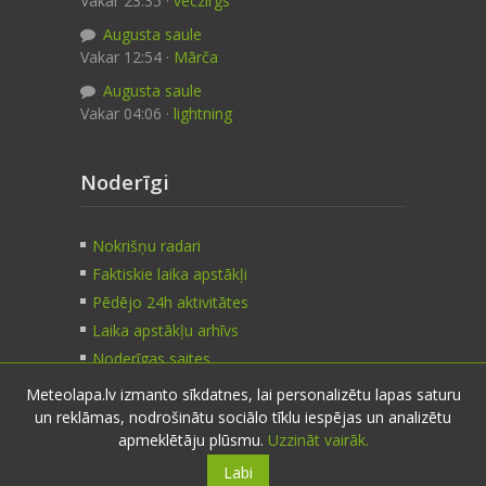
Vakar 23:35 ·
veczirgs
Augusta saule
Vakar 12:54 ·
Mārča
Augusta saule
Vakar 04:06 ·
lightning
Noderīgi
Nokrišņu radari
Faktiskie laika apstākļi
Pēdējo 24h aktivitātes
Laika apstākļu arhīvs
Noderīgas saites
Meteolapa.lv izmanto sīkdatnes, lai personalizētu lapas saturu
un reklāmas, nodrošinātu sociālo tīklu iespējas un analizētu
Kontakti
apmeklētāju plūsmu.
Uzzināt vairāk.
Labi