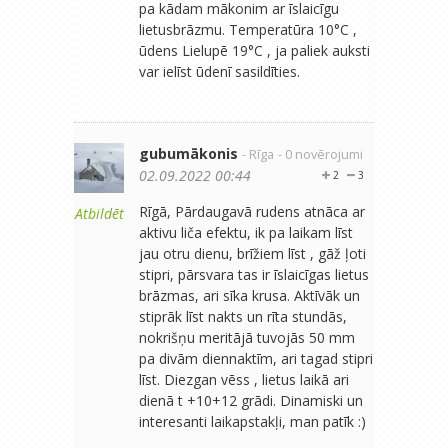
pa kādam mākonim ar īslaicīgu
lietusbrāzmu. Temperatūra 10°C ,
ūdens Lielupē 19°C , ja paliek auksti
var ielīst ūdenī sasildīties.
gubumākonis
- Rīga
- 0 novērojumi
02.09.2022 00:44
2
3
Rīgā, Pārdaugavā rudens atnāca ar
Atbildēt
aktivu liča efektu, ik pa laikam līst
jau otru dienu, brīžiem līst , gāž ļoti
stipri, pārsvara tas ir īslaicīgas lietus
brāzmas, ari sīka krusa. Aktīvāk un
stiprāk līst nakts un rīta stundās,
nokrišņu meritājā tuvojās 50 mm
pa divām diennaktīm, ari tagad stipri
līst. Diezgan vēss , lietus laikā ari
dienā t +10+12 grādi. Dinamiski un
interesanti laikapstakļi, man patīk :)