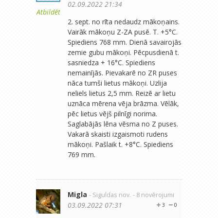
02.09.2022 21:34
Atbildēt
2. sept. no rīta nedaudz mākoņains.
Vairāk mākoņu Z-ZA pusē. T. +5°C.
Spiediens 768 mm. Dienā savairojās
zemie gubu mākoņi. Pēcpusdienā t.
sasniedza + 16°C. Spiediens
nemainījās. Pievakarē no ZR puses
nāca tumši lietus mākoņi. Uzlija
neliels lietus 2,5 mm. Reizē ar lietu
uznāca mērena vēja brāzma. Vēlāk,
pēc lietus vējš pilnīgi norima.
Saglabājās lēna vēsma no Z puses.
Vakarā skaisti izgaismoti rudens
mākoņi. Pašlaik t. +8°C. Spiediens
769 mm.
Migla
- Siguldas nov.
- 8 novērojumi
03.09.2022 07:31
3
0