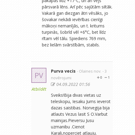
pakāpās līdz +17°C, un arī vējš
pārsvarā lēns. Arī pēc sajūtām siltāk.
Vakarā gan diezgan ātri vēsāks, jo
šovakar nekādi ievērības cienīgi
mākoņi nemanījās, un t. kritums
turpinās, šobrīd vēl +6°C, bet līdz
rītam vēl tālu. Spiediens 769 mm,
bez lielām svārstībām, stabils.
Purva vecis
- Olaines nov.
- 3
PV
novērojumi
0
1
04.09.2022 01:56
Atbildēt
Sveiks!Bija divas vietas uz
teleskopu, Iesaku Jums ieverot
dazas saistibas. Norvegija bija
atlauts Vezus lasit S O.Varbut
mainijas.Pieversu Jusu
uzmanibu .Cienot
Karali,noperciet atlauju.