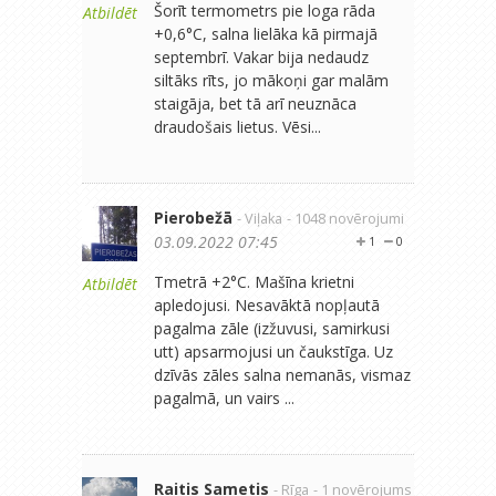
Šorīt termometrs pie loga rāda
Atbildēt
+0,6°C, salna lielāka kā pirmajā
septembrī. Vakar bija nedaudz
siltāks rīts, jo mākoņi gar malām
staigāja, bet tā arī neuznāca
draudošais lietus. Vēsi...
Pierobežā
- Viļaka
- 1048 novērojumi
03.09.2022 07:45
1
0
Tmetrā +2°C. Mašīna krietni
Atbildēt
apledojusi. Nesavāktā nopļautā
pagalma zāle (izžuvusi, samirkusi
utt) apsarmojusi un čaukstīga. Uz
dzīvās zāles salna nemanās, vismaz
pagalmā, un vairs ...
Raitis Sametis
- Rīga
- 1 novērojums