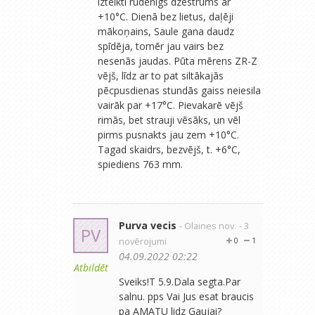
izteikti rudenīgs dzestrums ar
+10°C. Dienā bez lietus, daļēji
mākoņains, Saule gana daudz
spīdēja, tomēr jau vairs bez
nesenās jaudas. Pūta mērens ZR-Z
vējš, līdz ar to pat siltākajās
pēcpusdienas stundās gaiss neiesila
vairāk par +17°C. Pievakarē vējš
rimās, bet strauji vēsāks, un vēl
pirms pusnakts jau zem +10°C.
Tagad skaidrs, bezvējš, t. +6°C,
spiediens 763 mm.
Purva vecis
- Olaines nov.
- 3
PV
novērojumi
0
1
04.09.2022 02:22
Atbildēt
Sveiks!T 5.9.Dala segta.Par
salnu. pps Vai Jus esat braucis
pa AMATU lidz Gaujai?