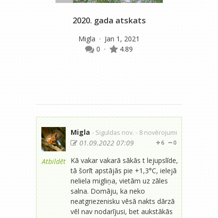
2020. gada atskats
Migla
· Jan 1, 2021
m
0
·
4.89
Migla
- Siguldas nov.
- 8 novērojumi
01.09.2022 07:09
6
0
Kā vakar vakarā sākās t lejupslīde,
Atbildēt
tā šorīt apstājās pie +1,3°C, ielejā
neliela migliņa, vietām uz zāles
salna. Domāju, ka neko
neatgriezenisku vēsā nakts dārzā
vēl nav nodarījusi, bet aukstākās