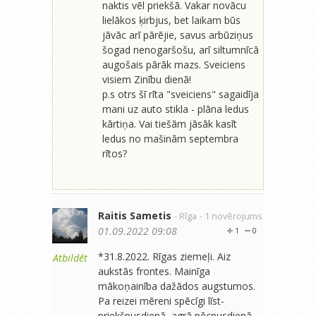
naktis vēl priekšā. Vakar novācu
lielākos ķirbjus, bet laikam būs
jāvāc arī pārējie, savus arbūziņus
šogad nenogaršošu, arī siltumnīcā
augošais pārāk mazs. Sveiciens
visiem Zinību dienā!
p.s otrs šī rīta "sveiciens" sagaidīja
mani uz auto stikla - plāna ledus
kārtiņa. Vai tiešām jāsāk kasīt
ledus no mašinām septembra
rītos?
Raitis Sametis
- Rīga
- 1 novērojums
01.09.2022 09:08
1
0
*31.8.2022. Rīgas ziemeļi. Aiz
Atbildēt
aukstās frontes. Mainīga
mākoņainība dažādos augstumos.
Pa reizei mēreni spēcīgi līst-
priekšpusdienā, agrā pēcpusdienā,