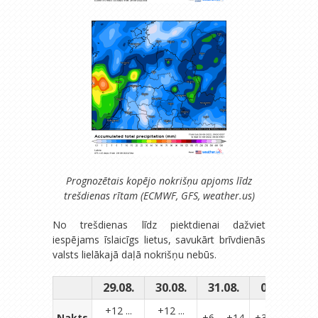
Prognozētais kopējo nokrišņu apjoms līdz
trešdienas rītam (ECMWF, GFS, weather.us)
No trešdienas līdz piektdienai dažviet
iespējams īslaicīgs lietus, savukārt brīvdienās
valsts lielākajā daļā nokrišņu nebūs.
29.08.
30.08.
31.08.
01.09.
0
+12 ...
+12 ...
Nakts
+6 ... +14
+3 ... +10
+