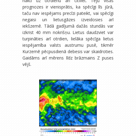
naktī uz otrdienu arī citviet. Teju visas
prognozes ir vienisprātis, ka spēcīgi līs jūrā,
taču nav iespējams precīzi pateikt, vai spēcīgi
negaisi un lietusgāzes izveidosies arī
iekšzemē. Tādā gadījumā dažās stundās var
izkrist 40 mm nokrišņu. Lietus daudzviet var
turpināties arī otrdien, lielāka spēcīga lietus
iespējamība valsts austrumu pusē, tikmēr
Kurzemē pēcpusdienā debesis var skaidroties.
Gaidāms arī mērens līdz brāzmains Z puses
vējš.