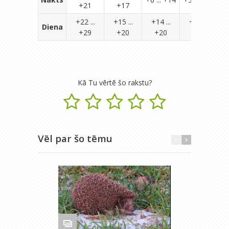
+21
+17
+22 ...
+15 ...
+14 ...
+10 ...
Diena
+29
+20
+20
+16
Kā Tu vērtē šo rakstu?
Vēl par šo tēmu