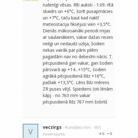
rudenīgi vēsas. Rīti auksti - 1.09. rītā
skaidrs un +6°C, šorīt pusapmācies
un +7°C, taču kaut kad naktī
meteostacija fiksējusi vien +3,5°C.
Dienās mākoņaināki periodi mijas
ar saulainākiem, vakar dažas reizes
neilgi un nedaudz uzlija, šodien
nekas vairāk par pāris pilēm
pagaidām nav no debesīm nācis. T.
pēcpusdienā gan vakar, gan šodien
pārsvarā ap +14...+15°C, šodien
agrākā pēcpusdienā līdz +16°C,
pašlaik +13,5°C. Lēns līdz mērens
ZR puses vējš. Spiediens ļoti lēnām
kāpj - no 763 mm vakar
pēcpusdienā līdz 767 mm šobrīd.
veczirgs
- Rundāles nov.
- 601
V
novērojums
0
0