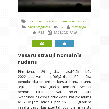
rudens
augusts
salnas
karstums
septembris
·
Laika prognozes
·
53
·
meteolapa
·
4.83
·
28.08.2022 13:49
Vasaru strauji nomainīs
rudens
Pirmdiena, 29.augusts, visdrīzāk būs
2022.gada vasaras pēdējā diena. Pēc ilgāka
perioda siltu un brīžam karstu dienu, siltumu
teju kā ar nazi griežot nomainīs vēsāks
periods. Laiku pārsvarā noteiks virs
Skandināvijas esošs anticiklons, kas pie mums
ar Z vējiem atnesīs par 15 - 20 grādiem
vēsāku gaisu, kas izteiktāk būs jūtams valsts