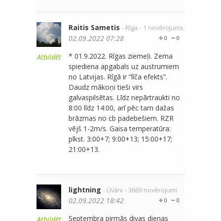
Raitis Sametis
- Rīga
- 1 novērojums
02.09.2022 07:28
0
0
* 01.9.2022. Rīgas ziemeļi. Zema
Atbildēt
spiediena apgabals uz austrumiem
no Latvijas. Rīgā ir “līča efekts”.
Daudz mākoņi tieši virs
galvaspilsētas. Līdz nepārtraukti no
8:00 līdz 14:00, arī pēc tam dažas
brāzmas no cb padebešiem. RZR
vējš 1-2m/s. Gaisa temperatūra:
plkst. 3:00+7; 9:00+13; 15:00+17;
21:00+13.
lightning
- Līvāni
- 3669 novērojumi
02.09.2022 18:42
0
0
Septembra pirmās divas dienas
Atbildēt