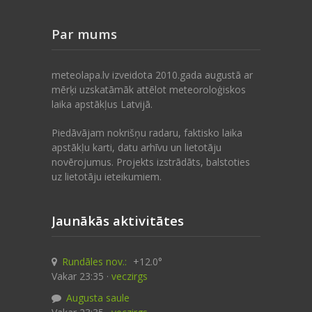
Par mums
meteolapa.lv izveidota 2010.gada augustā ar
mērķi uzskatāmāk attēlot meteoroloģiskos
laika apstākļus Latvijā.
Piedāvājam nokrišņu radaru, faktisko laika
apstākļu karti, datu arhīvu un lietotāju
novērojumus. Projekts izstrādāts, balstoties
uz lietotāju ieteikumiem.
Jaunākās aktivitātes
Rundāles nov.:
+12.0°
Vakar 23:35 ·
veczirgs
Augusta saule