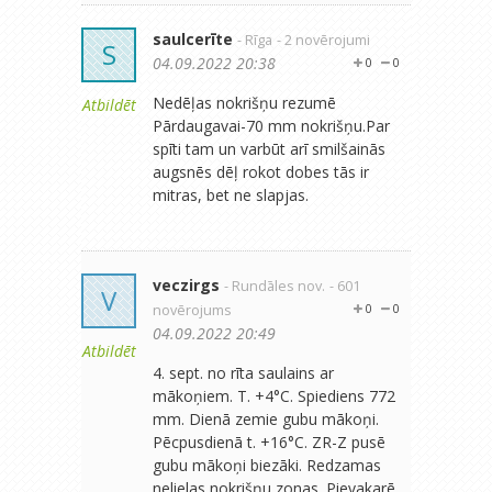
saulcerīte
- Rīga
- 2 novērojumi
S
04.09.2022 20:38
0
0
Nedēļas nokrišņu rezumē
Atbildēt
Pārdaugavai-70 mm nokrišņu.Par
spīti tam un varbūt arī smilšainās
augsnēs dēļ rokot dobes tās ir
mitras, bet ne slapjas.
veczirgs
- Rundāles nov.
- 601
V
novērojums
0
0
04.09.2022 20:49
Atbildēt
4. sept. no rīta saulains ar
mākoņiem. T. +4°C. Spiediens 772
mm. Dienā zemie gubu mākoņi.
Pēcpusdienā t. +16°C. ZR-Z pusē
gubu mākoņi biezāki. Redzamas
nelielas nokrišņu zonas. Pievakarē