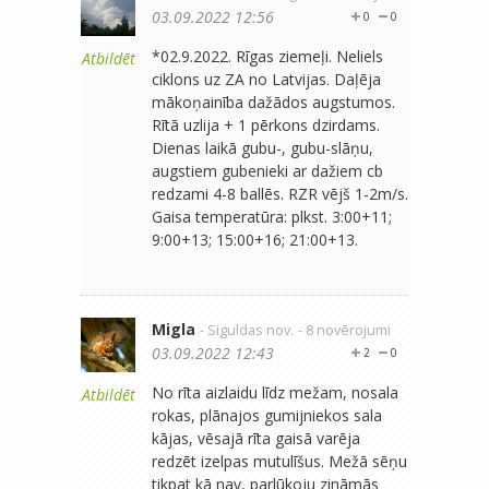
03.09.2022 12:56
0
0
*02.9.2022. Rīgas ziemeļi. Neliels
Atbildēt
ciklons uz ZA no Latvijas. Daļēja
mākoņainība dažādos augstumos.
Rītā uzlija + 1 pērkons dzirdams.
Dienas laikā gubu-, gubu-slāņu,
augstiem gubenieki ar dažiem cb
redzami 4-8 ballēs. RZR vējš 1-2m/s.
Gaisa temperatūra: plkst. 3:00+11;
9:00+13; 15:00+16; 21:00+13.
Migla
- Siguldas nov.
- 8 novērojumi
03.09.2022 12:43
2
0
No rīta aizlaidu līdz mežam, nosala
Atbildēt
rokas, plānajos gumijniekos sala
kājas, vēsajā rīta gaisā varēja
redzēt izelpas mutulīšus. Mežā sēņu
tikpat kā nav, parlūkoju zināmās