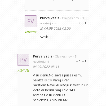
Purva vecis
- Olaines nov.
- 3
PV
novērojumi
0
1
04.09.2022 02:56
Atbildēt
Sveik.
Purva vecis
- Olaines nov.
- 3
PV
novērojumi
0
1
04.09.2022 03:11
Atbildēt
Visu cienu.No savas puses esmu
palidzejis.Cik Vareju,Par
rakstiem.Neveikli lietoju klaviaturu.Ir
vieta ar bernu maju pie 343
antenas.Visu cienu.Es
nepiekritu!JANIS VILANS