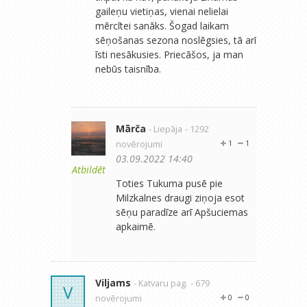
gaileņu vietiņas, vienai nelielai
mērcītei sanāks. Šogad laikam
sēņošanas sezona noslēgsies, tā arī
īsti nesākusies. Priecāšos, ja man
nebūs taisnība.
Mārča
- Liepāja
- 1292
novērojumi
1
1
03.09.2022 14:40
Atbildēt
Toties Tukuma pusē pie
Milzkalnes draugi ziņoja esot
sēņu paradīze arī Apšuciemas
apkaimē.
Viljams
- Katvaru pag.
- 679
V
novērojumi
0
0