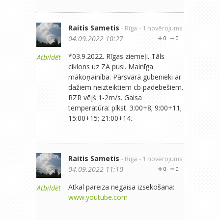
Raitis Sametis
- Rīga
- 1 novērojums
04.09.2022 10:27
0
0
*03.9.2022. Rīgas ziemeļi. Tāls
Atbildēt
ciklons uz ZA pusi. Mainīga
mākoņainība. Pārsvarā gubenieki ar
dažiem neizteiktiem cb padebešiem.
RZR vējš 1-2m/s. Gaisa
temperatūra: plkst. 3:00+8; 9:00+11;
15:00+15; 21:00+14.
Raitis Sametis
- Rīga
- 1 novērojums
04.09.2022 11:10
0
0
Atkal pareiza negaisa izsekošana:
Atbildēt
www.youtube.com