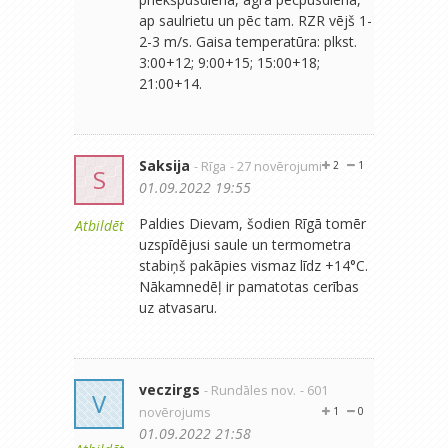
ap saulrietu un pēc tam. RZR vējš 1-
2-3 m/s. Gaisa temperatūra: plkst.
3:00+12; 9:00+15; 15:00+18;
21:00+14.
Saksija
- Rīga
- 27 novērojumi
2
1
S
01.09.2022 19:55
Paldies Dievam, šodien Rīgā tomēr
Atbildēt
uzspīdējusi saule un termometra
stabiņš pakāpies vismaz līdz +14°C.
Nākamnedēļ ir pamatotas cerības
uz atvasaru.
veczirgs
- Rundāles nov.
- 601
V
novērojums
1
0
01.09.2022 21:58