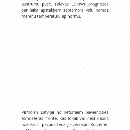
austrumu pusē. Tālākās ECMWF prognozes
par laika apstākļiem septembra vidū paredz
mērenu temperatūru ap normu.
Pirmdien Latvijai no rietumiem pievienosies
atmosfēras fronte, kas lokāli var nest daudz
nokrišņu - pēcpusdienā galvenokārt Kurzemē,