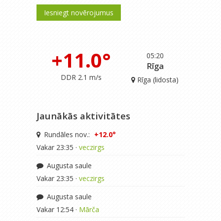
Iesniegt novērojumus
+11.0°
05:20
Rīga
DDR 2.1 m/s
Rīga (lidosta)
Jaunākās aktivitātes
Rundāles nov.:
+12.0°
Vakar 23:35 ·
veczirgs
Augusta saule
Vakar 23:35 ·
veczirgs
Augusta saule
Vakar 12:54 ·
Mārča