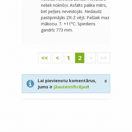
nelieli nokrišņi. Asfalts palika mitrs,
bet peļķes neveidojās. Nedaudz
pastiprinājās ZR-Z vējš. Pašlaik maz
mākoņu. T. +11°C. Spiediens
gandrīz 773 mm.
<<
<
1
2
>
>>
x
Lai pievienotu komentārus,
Jums ir
jāautentificējas
!