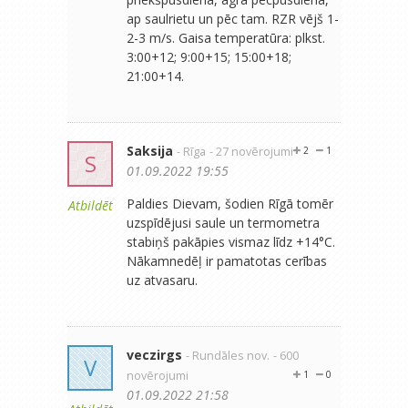
ap saulrietu un pēc tam. RZR vējš 1-
2-3 m/s. Gaisa temperatūra: plkst.
3:00+12; 9:00+15; 15:00+18;
21:00+14.
Saksija
- Rīga
- 27 novērojumi
2
1
S
01.09.2022 19:55
Paldies Dievam, šodien Rīgā tomēr
Atbildēt
uzspīdējusi saule un termometra
stabiņš pakāpies vismaz līdz +14°C.
Nākamnedēļ ir pamatotas cerības
uz atvasaru.
veczirgs
- Rundāles nov.
- 600
V
novērojumi
1
0
01.09.2022 21:58