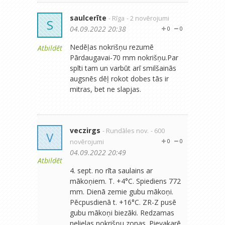
saulcerīte
- Rīga
- 2 novērojumi
S
04.09.2022 20:38
0
0
Nedēļas nokrišņu rezumē
Atbildēt
Pārdaugavai-70 mm nokrišņu.Par
spīti tam un varbūt arī smilšainās
augsnēs dēļ rokot dobes tās ir
mitras, bet ne slapjas.
veczirgs
- Rundāles nov.
- 600
V
novērojumi
0
0
04.09.2022 20:49
Atbildēt
4. sept. no rīta saulains ar
mākoņiem. T. +4°C. Spiediens 772
mm. Dienā zemie gubu mākoņi.
Pēcpusdienā t. +16°C. ZR-Z pusē
gubu mākoņi biezāki. Redzamas
nelielas nokrišņu zonas. Pievakarē