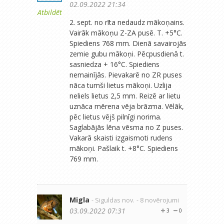
02.09.2022 21:34
Atbildēt
2. sept. no rīta nedaudz mākoņains.
Vairāk mākoņu Z-ZA pusē. T. +5°C.
Spiediens 768 mm. Dienā savairojās
zemie gubu mākoņi. Pēcpusdienā t.
sasniedza + 16°C. Spiediens
nemainījās. Pievakarē no ZR puses
nāca tumši lietus mākoņi. Uzlija
neliels lietus 2,5 mm. Reizē ar lietu
uznāca mērena vēja brāzma. Vēlāk,
pēc lietus vējš pilnīgi norima.
Saglabājās lēna vēsma no Z puses.
Vakarā skaisti izgaismoti rudens
mākoņi. Pašlaik t. +8°C. Spiediens
769 mm.
Migla
- Siguldas nov.
- 8 novērojumi
03.09.2022 07:31
3
0