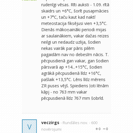
rudenīgi vēsas. Rīti auksti - 1.09. rītā
skaidrs un +6°C, šorīt pusapmācies
un +7°C, taču kaut kad naktī
meteostacija fiksējusi vien +3,5°C.
Dienās mākoņaināki periodi mijas
ar saulainākiem, vakar dažas reizes
neilgi un nedaudz uzlija, šodien
nekas vairāk par pāris pilēm
pagaidām nav no debesīm nācis. T.
pēcpusdienā gan vakar, gan šodien
pārsvarā ap +14...+15°C, šodien
agrākā pēcpusdienā līdz +16°C,
pašlaik +13,5°C. Lēns līdz mērens
ZR puses vējš. Spiediens ļoti lēnām
kāpj - no 763 mm vakar
pēcpusdienā līdz 767 mm šobrīd.
veczirgs
- Rundāles nov.
- 600
V
novērojumi
0
0