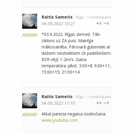
Raitis Sametis
- Rīga
- 1 novērojums
04.09.2022 10:27
0
0
*03.9.2022. Rīgas ziemeļi. Tāls
Atbildēt
ciklons uz ZA pusi. Mainīga
mākoņainība. Pārsvarā gubenieki ar
dažiem neizteiktiem cb padebešiem.
RZR vējš 1-2m/s. Gaisa
temperatūra: plkst. 3:00+8; 9:00+11;
15:00+15; 21:00+14.
Raitis Sametis
- Rīga
- 1 novērojums
04.09.2022 11:10
0
0
Atkal pareiza negaisa izsekošana:
Atbildēt
www.youtube.com