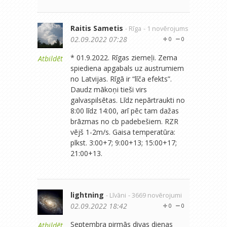
Raitis Sametis
- Rīga
- 1 novērojums
02.09.2022 07:28
0
0
* 01.9.2022. Rīgas ziemeļi. Zema
Atbildēt
spiediena apgabals uz austrumiem
no Latvijas. Rīgā ir “līča efekts”.
Daudz mākoņi tieši virs
galvaspilsētas. Līdz nepārtraukti no
8:00 līdz 14:00, arī pēc tam dažas
brāzmas no cb padebešiem. RZR
vējš 1-2m/s. Gaisa temperatūra:
plkst. 3:00+7; 9:00+13; 15:00+17;
21:00+13.
lightning
- Līvāni
- 3669 novērojumi
02.09.2022 18:42
0
0
Septembra pirmās divas dienas
Atbildēt