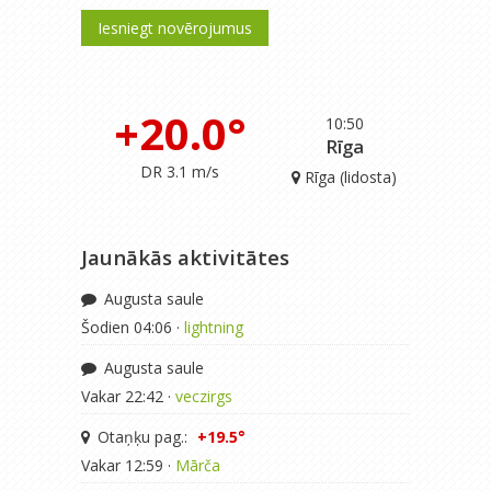
Iesniegt novērojumus
+20.0°
10:50
Rīga
DR 3.1 m/s
Rīga (lidosta)
Jaunākās aktivitātes
Augusta saule
Šodien 04:06 ·
lightning
Augusta saule
Vakar 22:42 ·
veczirgs
Otaņķu pag.:
+19.5°
Vakar 12:59 ·
Mārča