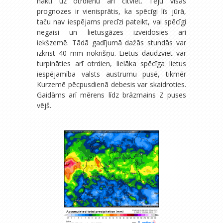
naktī uz otrdienu arī citviet. Teju visas
prognozes ir vienisprātis, ka spēcīgi līs jūrā,
taču nav iespējams precīzi pateikt, vai spēcīgi
negaisi un lietusgāzes izveidosies arī
iekšzemē. Tādā gadījumā dažās stundās var
izkrist 40 mm nokrišņu. Lietus daudzviet var
turpināties arī otrdien, lielāka spēcīga lietus
iespējamība valsts austrumu pusē, tikmēr
Kurzemē pēcpusdienā debesis var skaidroties.
Gaidāms arī mērens līdz brāzmains Z puses
vējš.