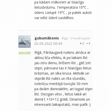
pa kādam mākonim ar īslaicīgu
lietusbrāzmu. Temperatūra 10°C ,
ūdens Lielupē 19°C , ja paliek auksti
var ielīst ūdenī sasildīties.
gubumākonis
- Rīga
- 0 novērojumi
02.09.2022 00:44
2
3
Rīgā, Pārdaugavā rudens atnāca ar
Atbildēt
aktivu liča efektu, ik pa laikam līst
jau otru dienu, brīžiem līst , gāž ļoti
stipri, pārsvara tas ir īslaicīgas lietus
brāzmas, ari sīka krusa. Aktīvāk un
stiprāk līst nakts un rīta stundās,
nokrišņu meritājā tuvojās 50 mm
pa divām diennaktīm, ari tagad stipri
līst. Diezgan vēss , lietus laikā ari
dienā t +10+12 grādi. Dinamiski un
interesanti laikapstakļi, man patīk :)