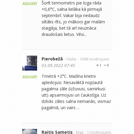
Šorīt termometrs pie loga rāda
Atbildēt
+0,6°C, salna lielāka kā pirmajā
septembrī. Vakar bija nedaudz
siltāks rīts, jo mākoņi gar malām
staigāja, bet tā arī neuznāca
draudošais lietus. Vēsi...
Pierobežā
- Viļaka
- 1048 novērojumi
03.09.2022 07:45
1
0
Tmetrā +2°C. Mašīna krietni
Atbildēt
apledojusi. Nesavāktā nopļautā
pagalma zāle (izžuvusi, samirkusi
utt) apsarmojusi un čaukstīga. Uz
dzīvās zāles salna nemanās, vismaz
pagalmā, un vairs ...
Raitis Sametis
- Rīga
- 1 novērojums