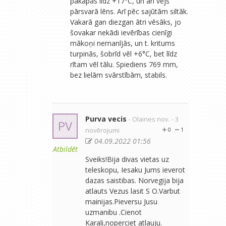
pakāpās līdz +17°C, un arī vējš
pārsvarā lēns. Arī pēc sajūtām siltāk.
Vakarā gan diezgan ātri vēsāks, jo
šovakar nekādi ievērības cienīgi
mākoņi nemanījās, un t. kritums
turpinās, šobrīd vēl +6°C, bet līdz
rītam vēl tālu. Spiediens 769 mm,
bez lielām svārstībām, stabils.
Purva vecis
- Olaines nov.
- 3
PV
novērojumi
0
1
04.09.2022 01:56
Atbildēt
Sveiks!Bija divas vietas uz
teleskopu, Iesaku Jums ieverot
dazas saistibas. Norvegija bija
atlauts Vezus lasit S O.Varbut
mainijas.Pieversu Jusu
uzmanibu .Cienot
Karali,noperciet atlauju.