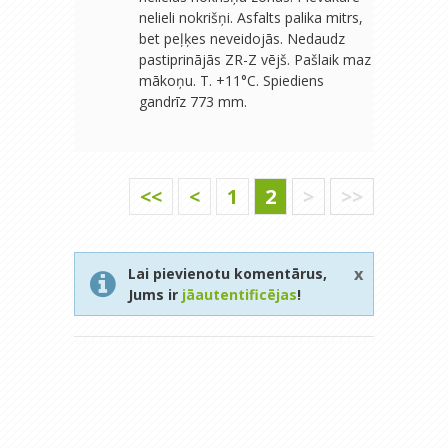
nelieli nokrišņi. Asfalts palika mitrs,
bet peļķes neveidojās. Nedaudz
pastiprinājās ZR-Z vējš. Pašlaik maz
mākoņu. T. +11°C. Spiediens
gandrīz 773 mm.
<<
<
1
2
>
>>
x
Lai pievienotu komentārus,
Jums ir
jāautentificējas
!