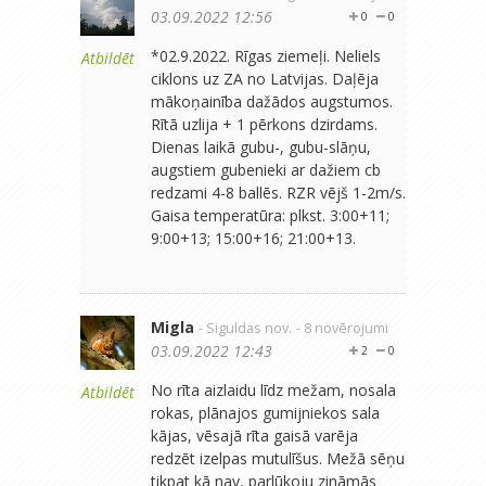
03.09.2022 12:56
0
0
*02.9.2022. Rīgas ziemeļi. Neliels
Atbildēt
ciklons uz ZA no Latvijas. Daļēja
mākoņainība dažādos augstumos.
Rītā uzlija + 1 pērkons dzirdams.
Dienas laikā gubu-, gubu-slāņu,
augstiem gubenieki ar dažiem cb
redzami 4-8 ballēs. RZR vējš 1-2m/s.
Gaisa temperatūra: plkst. 3:00+11;
9:00+13; 15:00+16; 21:00+13.
Migla
- Siguldas nov.
- 8 novērojumi
03.09.2022 12:43
2
0
No rīta aizlaidu līdz mežam, nosala
Atbildēt
rokas, plānajos gumijniekos sala
kājas, vēsajā rīta gaisā varēja
redzēt izelpas mutulīšus. Mežā sēņu
tikpat kā nav, parlūkoju zināmās