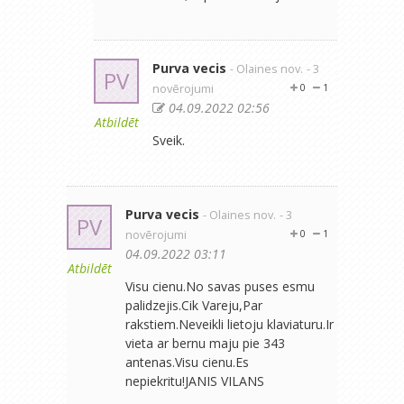
Purva vecis
- Olaines nov.
- 3
PV
novērojumi
0
1
04.09.2022 02:56
Atbildēt
Sveik.
Purva vecis
- Olaines nov.
- 3
PV
novērojumi
0
1
04.09.2022 03:11
Atbildēt
Visu cienu.No savas puses esmu
palidzejis.Cik Vareju,Par
rakstiem.Neveikli lietoju klaviaturu.Ir
vieta ar bernu maju pie 343
antenas.Visu cienu.Es
nepiekritu!JANIS VILANS