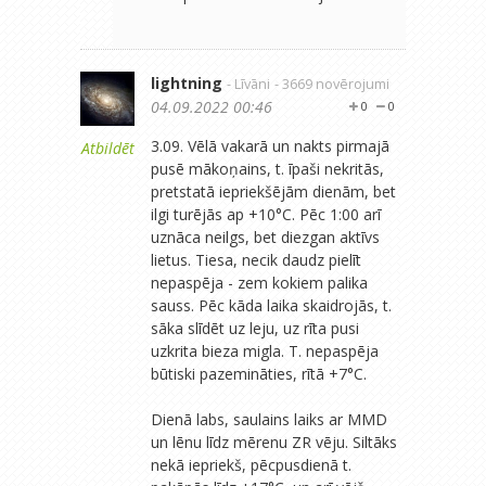
lightning
- Līvāni
- 3669 novērojumi
04.09.2022 00:46
0
0
3.09. Vēlā vakarā un nakts pirmajā
Atbildēt
pusē mākoņains, t. īpaši nekritās,
pretstatā iepriekšējām dienām, bet
ilgi turējās ap +10°C. Pēc 1:00 arī
uznāca neilgs, bet diezgan aktīvs
lietus. Tiesa, necik daudz pielīt
nepaspēja - zem kokiem palika
sauss. Pēc kāda laika skaidrojās, t.
sāka slīdēt uz leju, uz rīta pusi
uzkrita bieza migla. T. nepaspēja
būtiski pazemināties, rītā +7°C.
Dienā labs, saulains laiks ar MMD
un lēnu līdz mērenu ZR vēju. Siltāks
nekā iepriekš, pēcpusdienā t.