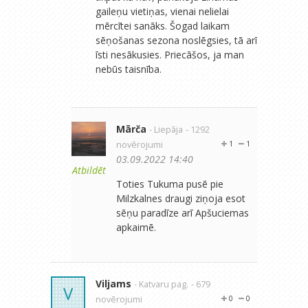
gaileņu vietiņas, vienai nelielai
mērcītei sanāks. Šogad laikam
sēņošanas sezona noslēgsies, tā arī
īsti nesākusies. Priecāšos, ja man
nebūs taisnība.
Mārča
- Liepāja
- 1292
novērojumi
1
1
03.09.2022 14:40
Atbildēt
Toties Tukuma pusē pie
Milzkalnes draugi ziņoja esot
sēņu paradīze arī Apšuciemas
apkaimē.
Viljams
- Katvaru pag.
- 679
V
novērojumi
0
0