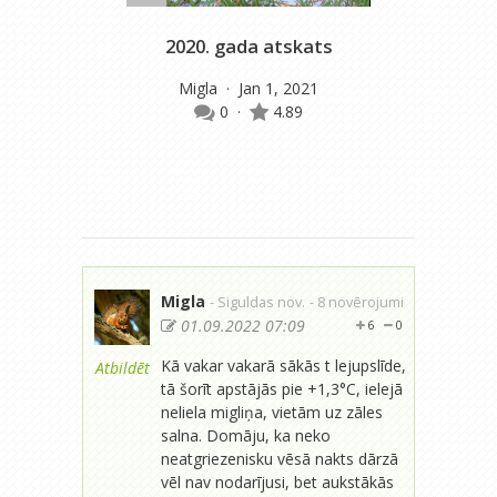
2020. gada atskats
Migla
· Jan 1, 2021
m
0
·
4.89
Migla
- Siguldas nov.
- 8 novērojumi
01.09.2022 07:09
6
0
Kā vakar vakarā sākās t lejupslīde,
Atbildēt
tā šorīt apstājās pie +1,3°C, ielejā
neliela migliņa, vietām uz zāles
salna. Domāju, ka neko
neatgriezenisku vēsā nakts dārzā
vēl nav nodarījusi, bet aukstākās