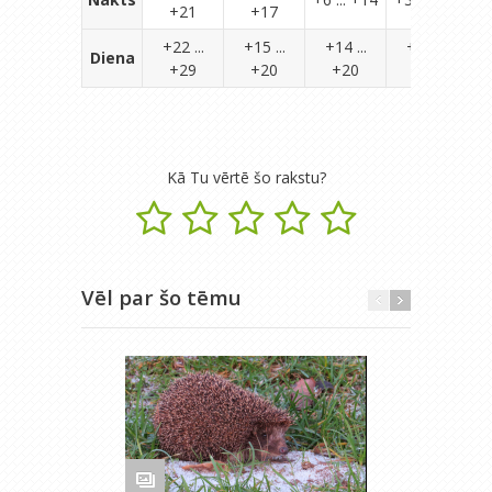
+21
+17
+22 ...
+15 ...
+14 ...
+10 ...
Diena
+29
+20
+20
+16
Kā Tu vērtē šo rakstu?
Vēl par šo tēmu