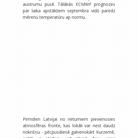
austrumu pusē. Tālākās ECMWF prognozes
par laika apstākļiem septembra vidū paredz
mērenu temperatūru ap normu.
Pirmdien Latvijai no rietumiem pievienosies
atmosfēras fronte, kas lokāli var nest daudz
nokrišņu - pēcpusdienā galvenokārt Kurzemē,