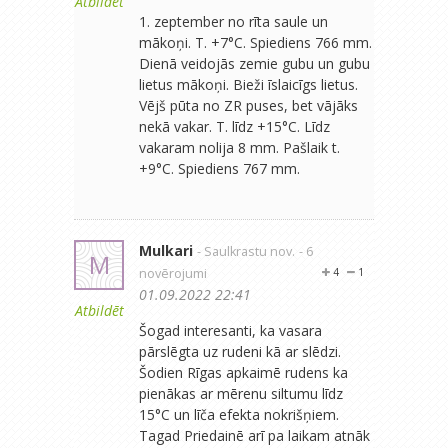
Atbildēt
1. zeptember no rīta saule un
mākoņi. T. +7°C. Spiediens 766 mm.
Dienā veidojās zemie gubu un gubu
lietus mākoņi. Bieži īslaicīgs lietus.
Vējš pūta no ZR puses, bet vājāks
nekā vakar. T. līdz +15°C. Līdz
vakaram nolija 8 mm. Pašlaik t.
+9°C. Spiediens 767 mm.
Mulkari
- Saulkrastu nov.
- 6
M
novērojumi
4
1
01.09.2022 22:41
Atbildēt
Šogad interesanti, ka vasara
pārslēgta uz rudeni kā ar slēdzi.
Šodien Rīgas apkaimē rudens ka
pienākas ar mērenu siltumu līdz
15°C un līča efekta nokrišņiem.
Tagad Priedainē arī pa laikam atnāk