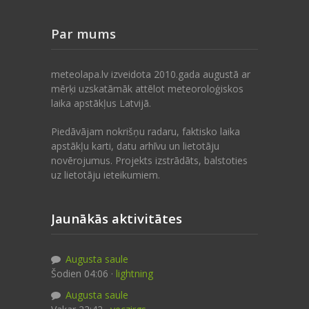
Par mums
meteolapa.lv izveidota 2010.gada augustā ar
mērķi uzskatāmāk attēlot meteoroloģiskos
laika apstākļus Latvijā.
Piedāvājam nokrišņu radaru, faktisko laika
apstākļu karti, datu arhīvu un lietotāju
novērojumus. Projekts izstrādāts, balstoties
uz lietotāju ieteikumiem.
Jaunākās aktivitātes
Augusta saule
Šodien 04:06 ·
lightning
Augusta saule