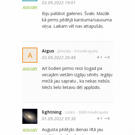
03.09.2022 19:01
Atbildēt
Biju palūkot gailenes. Švaki. Mazāk
kā pirms pēdējā karstuma/sausuma
viļņa. Laikam vēl nav attapušās.
Aigus
- Jūrmala
- 0 novērojumi
A
03.09.2022 20:48
1
0
Arī šodien pirmo reizi šogad pa
Atbildēt
vecajām vietām izgāju sēnēs. Iegāju
mežā jau sapratu , ka nekas nebūs.
Mežs lielo lietavu dēļ applūdis.
lightning
- Līvāni
- 3669 novērojumi
01.09.2022 05:38
1
0
Augusta pēdējās dienas rītā jau
Atbildēt