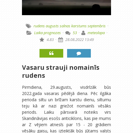
rudens
augusts
salnas
karstums
septembris
·
Laika prognozes
·
53
·
meteolapa
·
4.83
·
28.08.2022 13:49
Vasaru strauji nomainīs
rudens
Pirmdiena, 29.augusts, visdrīzāk būs
2022.gada vasaras pēdējā diena. Pēc ilgāka
perioda siltu un brīžam karstu dienu, siltumu
teju kā ar nazi griežot nomainīs vēsāks
periods. Laiku pārsvarā noteiks virs
Skandināvijas esošs anticiklons, kas pie mums
ar Z vējiem atnesīs par 15 - 20 grādiem
vēsāku gaisu, kas izteiktāk būs jūtams valsts