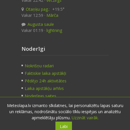
Vakar 22:42 ·
veczirgs
Otaņķu pag.:
+19.5°
Vakar 12:59 ·
Mārča
Augusta saule
Vakar 01:19 ·
lightning
Noderīgi
Nokrišņu radari
Faktiskie laika apstākļi
Pēdējo 24h aktivitātes
Laika apstākļu arhīvs
Noderīgas saites
Meteolapa.lv izmanto sīkdatnes, lai personalizētu lapas saturu
un reklāmas, nodrošinātu sociālo tīklu iespējas un analizētu
Kontakti
apmeklētāju plūsmu.
Uzzināt vairāk.
Labi