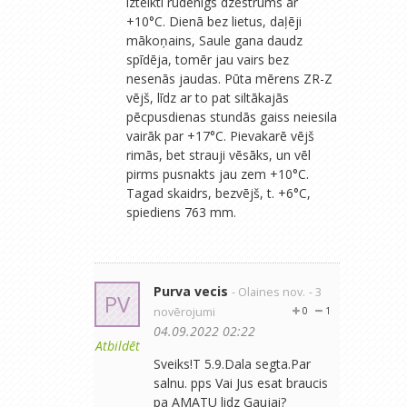
izteikti rudenīgs dzestrums ar
+10°C. Dienā bez lietus, daļēji
mākoņains, Saule gana daudz
spīdēja, tomēr jau vairs bez
nesenās jaudas. Pūta mērens ZR-Z
vējš, līdz ar to pat siltākajās
pēcpusdienas stundās gaiss neiesila
vairāk par +17°C. Pievakarē vējš
rimās, bet strauji vēsāks, un vēl
pirms pusnakts jau zem +10°C.
Tagad skaidrs, bezvējš, t. +6°C,
spiediens 763 mm.
Purva vecis
- Olaines nov.
- 3
PV
novērojumi
0
1
04.09.2022 02:22
Atbildēt
Sveiks!T 5.9.Dala segta.Par
salnu. pps Vai Jus esat braucis
pa AMATU lidz Gaujai?