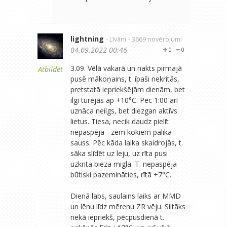
lightning
- Līvāni
- 3669 novērojumi
04.09.2022 00:46
0
0
3.09. Vēlā vakarā un nakts pirmajā
Atbildēt
pusē mākoņains, t. īpaši nekritās,
pretstatā iepriekšējām dienām, bet
ilgi turējās ap +10°C. Pēc 1:00 arī
uznāca neilgs, bet diezgan aktīvs
lietus. Tiesa, necik daudz pielīt
nepaspēja - zem kokiem palika
sauss. Pēc kāda laika skaidrojās, t.
sāka slīdēt uz leju, uz rīta pusi
uzkrita bieza migla. T. nepaspēja
būtiski pazemināties, rītā +7°C.
Dienā labs, saulains laiks ar MMD
un lēnu līdz mērenu ZR vēju. Siltāks
nekā iepriekš, pēcpusdienā t.