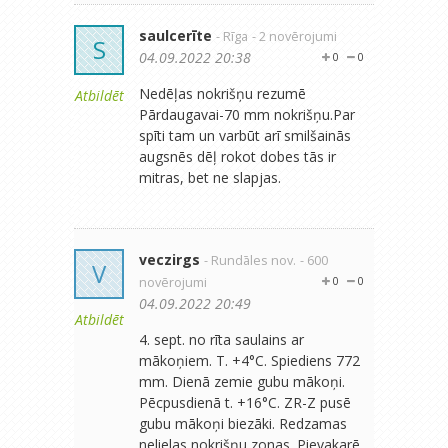
saulcerīte
- Rīga
- 2 novērojumi
S
04.09.2022 20:38
0
0
Nedēļas nokrišņu rezumē
Atbildēt
Pārdaugavai-70 mm nokrišņu.Par
spīti tam un varbūt arī smilšainās
augsnēs dēļ rokot dobes tās ir
mitras, bet ne slapjas.
veczirgs
- Rundāles nov.
- 600
V
novērojumi
0
0
04.09.2022 20:49
Atbildēt
4. sept. no rīta saulains ar
mākoņiem. T. +4°C. Spiediens 772
mm. Dienā zemie gubu mākoņi.
Pēcpusdienā t. +16°C. ZR-Z pusē
gubu mākoņi biezāki. Redzamas
nelielas nokrišņu zonas. Pievakarē