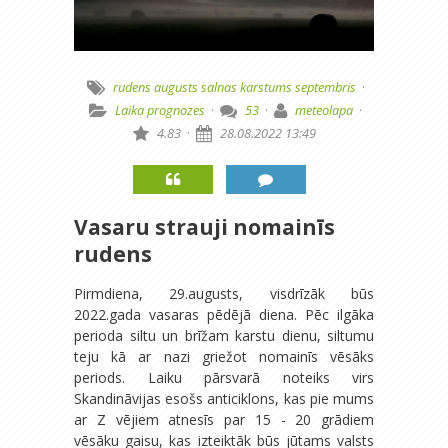
rudens
augusts
salnas
karstums
septembris
·
Laika prognozes
·
53
·
meteolapa
·
4.83
·
28.08.2022 13:49
Vasaru strauji nomainīs
rudens
Pirmdiena, 29.augusts, visdrīzāk būs
2022.gada vasaras pēdējā diena. Pēc ilgāka
perioda siltu un brīžam karstu dienu, siltumu
teju kā ar nazi griežot nomainīs vēsāks
periods. Laiku pārsvarā noteiks virs
Skandināvijas esošs anticiklons, kas pie mums
ar Z vējiem atnesīs par 15 - 20 grādiem
vēsāku gaisu, kas izteiktāk būs jūtams valsts