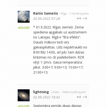
Raitis Sametis
- Rīga
- 1 novērojums
02.09.2022 07:28
0
0
* 01.9.2022. Rīgas ziemeļi. Zema
Atbildēt
spiediena apgabals uz austrumiem
no Latvijas. Rīgā ir “līča efekts”.
Daudz mākoņi tieši virs
galvaspilsētas. Līdz nepārtraukti no
8:00 līdz 14:00, arī pēc tam dažas
brāzmas no cb padebešiem. RZR
vējš 1-2m/s. Gaisa temperatūra:
plkst. 3:00+7; 9:00+13; 15:00+17;
21:00+13.
lightning
- Līvāni
- 3669 novērojumi
02.09.2022 18:42
0
0
Septembra pirmās divas dienas
Atbildēt