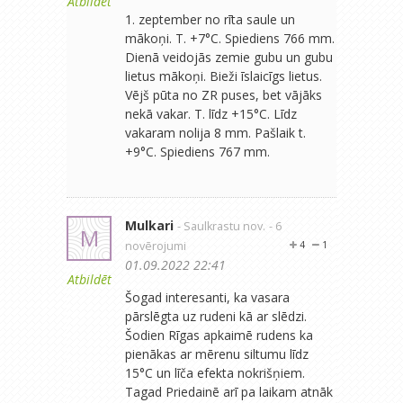
Atbildēt
1. zeptember no rīta saule un
mākoņi. T. +7°C. Spiediens 766 mm.
Dienā veidojās zemie gubu un gubu
lietus mākoņi. Bieži īslaicīgs lietus.
Vējš pūta no ZR puses, bet vājāks
nekā vakar. T. līdz +15°C. Līdz
vakaram nolija 8 mm. Pašlaik t.
+9°C. Spiediens 767 mm.
Mulkari
- Saulkrastu nov.
- 6
M
novērojumi
4
1
01.09.2022 22:41
Atbildēt
Šogad interesanti, ka vasara
pārslēgta uz rudeni kā ar slēdzi.
Šodien Rīgas apkaimē rudens ka
pienākas ar mērenu siltumu līdz
15°C un līča efekta nokrišņiem.
Tagad Priedainē arī pa laikam atnāk