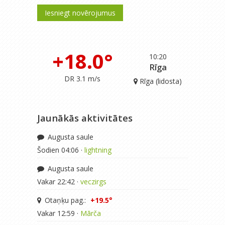
Iesniegt novērojumus
+18.0°
10:20
Rīga
DR 3.1 m/s
Rīga (lidosta)
Jaunākās aktivitātes
Augusta saule
Šodien 04:06 ·
lightning
Augusta saule
Vakar 22:42 ·
veczirgs
Otaņķu pag.:
+19.5°
Vakar 12:59 ·
Mārča