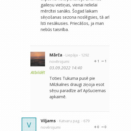
gaileņu vietiņas, vienai nelielai
mērcītei sanāks. Šogad laikam
sēņošanas sezona noslēgsies, tā arī
īsti nesākusies. Priecāšos, ja man
nebūs taisnība.
Mārča
- Liepāja
- 1292
novērojumi
1
1
03.09.2022 14:40
Atbildēt
Toties Tukuma pusē pie
Milzkalnes draugi ziņoja esot
sēņu paradīze arī Apšuciemas
apkaimē.
Viljams
- Katvaru pag.
- 679
V
novērojumi
0
0