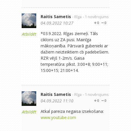
Raitis Sametis
- Rīga
- 1 novērojums
04.09.2022 10:27
0
0
*03.9.2022. Rīgas ziemeļi. Tāls
Atbildēt
ciklons uz ZA pusi. Mainīga
mākoņainība. Pārsvarā gubenieki ar
dažiem neizteiktiem cb padebešiem.
RZR vējš 1-2m/s. Gaisa
temperatūra: plkst. 3:00+8; 9:00+11;
15:00+15; 21:00+14.
Raitis Sametis
- Rīga
- 1 novērojums
04.09.2022 11:10
0
0
Atkal pareiza negaisa izsekošana:
Atbildēt
www.youtube.com