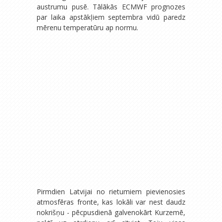
austrumu pusē. Tālākās ECMWF prognozes
par laika apstākļiem septembra vidū paredz
mērenu temperatūru ap normu.
Pirmdien Latvijai no rietumiem pievienosies
atmosfēras fronte, kas lokāli var nest daudz
nokrišņu - pēcpusdienā galvenokārt Kurzemē,