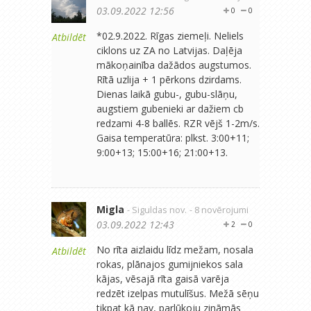
03.09.2022 12:56
0
0
*02.9.2022. Rīgas ziemeļi. Neliels
Atbildēt
ciklons uz ZA no Latvijas. Daļēja
mākoņainība dažādos augstumos.
Rītā uzlija + 1 pērkons dzirdams.
Dienas laikā gubu-, gubu-slāņu,
augstiem gubenieki ar dažiem cb
redzami 4-8 ballēs. RZR vējš 1-2m/s.
Gaisa temperatūra: plkst. 3:00+11;
9:00+13; 15:00+16; 21:00+13.
Migla
- Siguldas nov.
- 8 novērojumi
03.09.2022 12:43
2
0
No rīta aizlaidu līdz mežam, nosala
Atbildēt
rokas, plānajos gumijniekos sala
kājas, vēsajā rīta gaisā varēja
redzēt izelpas mutulīšus. Mežā sēņu
tikpat kā nav, parlūkoju zināmās