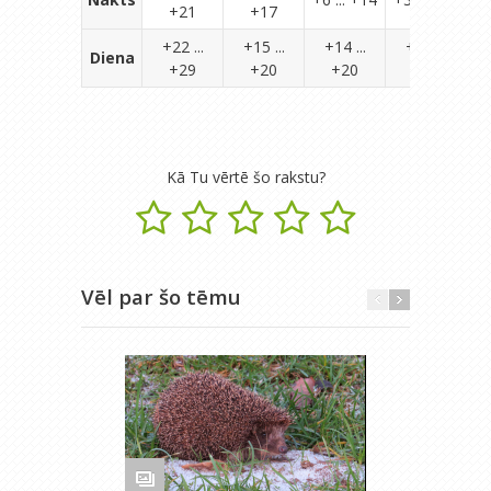
+21
+17
+22 ...
+15 ...
+14 ...
+10 ...
Diena
+29
+20
+20
+16
Kā Tu vērtē šo rakstu?
Vēl par šo tēmu