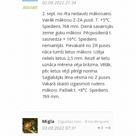
02.09.2022 21:34
Atbildēt
2. sept. no rīta nedaudz mākoņains.
Vairāk mākoņu Z-ZA pusē. T. +5°C.
Spiediens 768 mm. Dienā savairojās
zemie gubu mākoņi. Pēcpusdienā t.
sasniedza + 16°C. Spiediens
nemainījās. Pievakarē no ZR puses
nāca tumši lietus mākoņi. Uzlija
neliels lietus 2,5 mm. Reizē ar lietu
uznāca mērena vēja brāzma. Vēlāk,
pēc lietus vējš pilnīgi norima.
Saglabājās lēna vēsma no Z puses.
Vakarā skaisti izgaismoti rudens
mākoņi. Pašlaik t. +8°C. Spiediens
769 mm.
Migla
- Siguldas nov.
- 8 novērojumi
03.09.2022 07:31
3
0