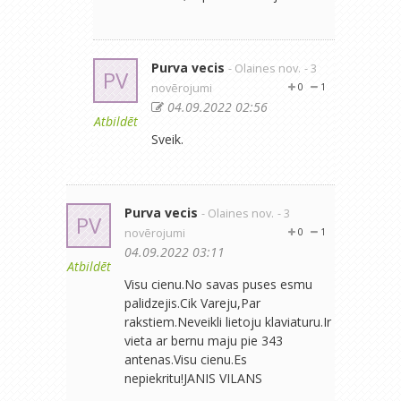
Purva vecis
- Olaines nov.
- 3
PV
novērojumi
0
1
04.09.2022 02:56
Atbildēt
Sveik.
Purva vecis
- Olaines nov.
- 3
PV
novērojumi
0
1
04.09.2022 03:11
Atbildēt
Visu cienu.No savas puses esmu
palidzejis.Cik Vareju,Par
rakstiem.Neveikli lietoju klaviaturu.Ir
vieta ar bernu maju pie 343
antenas.Visu cienu.Es
nepiekritu!JANIS VILANS