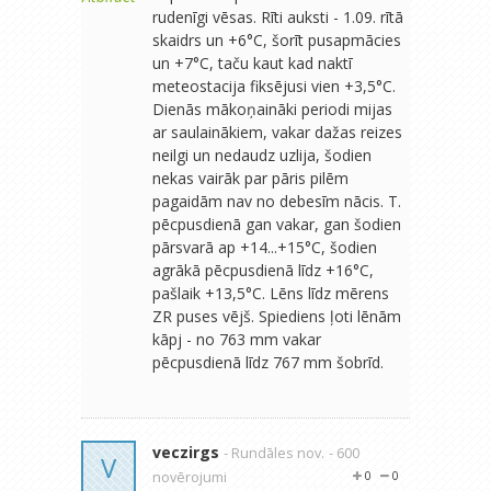
rudenīgi vēsas. Rīti auksti - 1.09. rītā
skaidrs un +6°C, šorīt pusapmācies
un +7°C, taču kaut kad naktī
meteostacija fiksējusi vien +3,5°C.
Dienās mākoņaināki periodi mijas
ar saulainākiem, vakar dažas reizes
neilgi un nedaudz uzlija, šodien
nekas vairāk par pāris pilēm
pagaidām nav no debesīm nācis. T.
pēcpusdienā gan vakar, gan šodien
pārsvarā ap +14...+15°C, šodien
agrākā pēcpusdienā līdz +16°C,
pašlaik +13,5°C. Lēns līdz mērens
ZR puses vējš. Spiediens ļoti lēnām
kāpj - no 763 mm vakar
pēcpusdienā līdz 767 mm šobrīd.
veczirgs
- Rundāles nov.
- 600
V
novērojumi
0
0