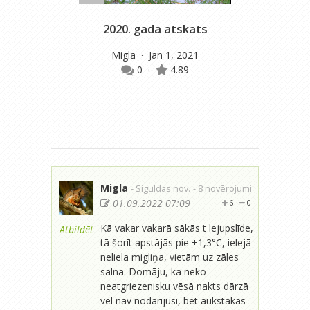
2020. gada atskats
Migla
· Jan 1, 2021
m
0
·
4.89
Migla
- Siguldas nov.
- 8 novērojumi
01.09.2022 07:09
6
0
Kā vakar vakarā sākās t lejupslīde,
Atbildēt
tā šorīt apstājās pie +1,3°C, ielejā
neliela migliņa, vietām uz zāles
salna. Domāju, ka neko
neatgriezenisku vēsā nakts dārzā
vēl nav nodarījusi, bet aukstākās