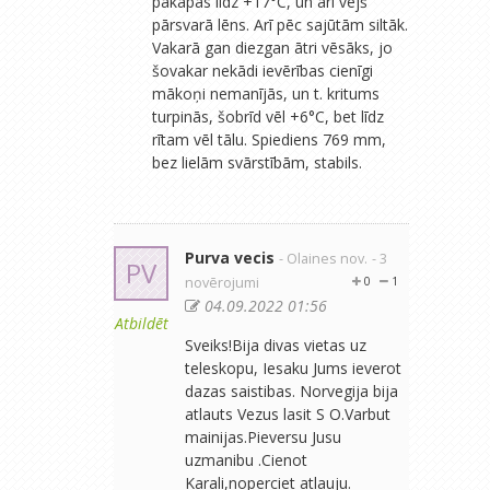
pakāpās līdz +17°C, un arī vējš
pārsvarā lēns. Arī pēc sajūtām siltāk.
Vakarā gan diezgan ātri vēsāks, jo
šovakar nekādi ievērības cienīgi
mākoņi nemanījās, un t. kritums
turpinās, šobrīd vēl +6°C, bet līdz
rītam vēl tālu. Spiediens 769 mm,
bez lielām svārstībām, stabils.
Purva vecis
- Olaines nov.
- 3
PV
novērojumi
0
1
04.09.2022 01:56
Atbildēt
Sveiks!Bija divas vietas uz
teleskopu, Iesaku Jums ieverot
dazas saistibas. Norvegija bija
atlauts Vezus lasit S O.Varbut
mainijas.Pieversu Jusu
uzmanibu .Cienot
Karali,noperciet atlauju.