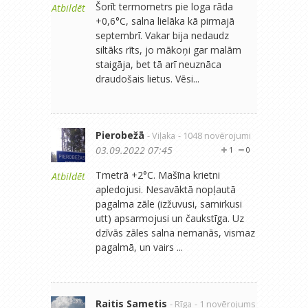
Šorīt termometrs pie loga rāda
Atbildēt
+0,6°C, salna lielāka kā pirmajā
septembrī. Vakar bija nedaudz
siltāks rīts, jo mākoņi gar malām
staigāja, bet tā arī neuznāca
draudošais lietus. Vēsi...
Pierobežā
- Viļaka
- 1048 novērojumi
03.09.2022 07:45
1
0
Tmetrā +2°C. Mašīna krietni
Atbildēt
apledojusi. Nesavāktā nopļautā
pagalma zāle (izžuvusi, samirkusi
utt) apsarmojusi un čaukstīga. Uz
dzīvās zāles salna nemanās, vismaz
pagalmā, un vairs ...
Raitis Sametis
- Rīga
- 1 novērojums