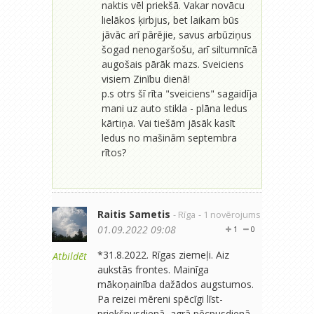
naktis vēl priekšā. Vakar novācu
lielākos ķirbjus, bet laikam būs
jāvāc arī pārējie, savus arbūziņus
šogad nenogaršošu, arī siltumnīcā
augošais pārāk mazs. Sveiciens
visiem Zinību dienā!
p.s otrs šī rīta "sveiciens" sagaidīja
mani uz auto stikla - plāna ledus
kārtiņa. Vai tiešām jāsāk kasīt
ledus no mašinām septembra
rītos?
Raitis Sametis
- Rīga
- 1 novērojums
01.09.2022 09:08
1
0
*31.8.2022. Rīgas ziemeļi. Aiz
Atbildēt
aukstās frontes. Mainīga
mākoņainība dažādos augstumos.
Pa reizei mēreni spēcīgi līst-
priekšpusdienā, agrā pēcpusdienā,