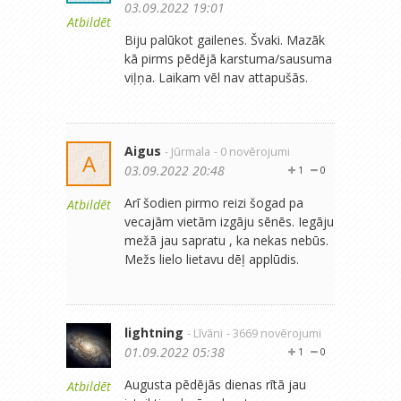
03.09.2022 19:01
Atbildēt
Biju palūkot gailenes. Švaki. Mazāk
kā pirms pēdējā karstuma/sausuma
viļņa. Laikam vēl nav attapušās.
Aigus
- Jūrmala
- 0 novērojumi
A
03.09.2022 20:48
1
0
Arī šodien pirmo reizi šogad pa
Atbildēt
vecajām vietām izgāju sēnēs. Iegāju
mežā jau sapratu , ka nekas nebūs.
Mežs lielo lietavu dēļ applūdis.
lightning
- Līvāni
- 3669 novērojumi
01.09.2022 05:38
1
0
Augusta pēdējās dienas rītā jau
Atbildēt