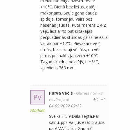
izteikti rudenīgs dzestrums ar
+10°C. Dienā bez lietus, daļēji
mākoņains, Saule gana daudz
spīdēja, tomēr jau vairs bez
nesenās jaudas. Pūta mērens ZR-Z
vējš, līdz ar to pat siltākajās
pēcpusdienas stundās gaiss neiesila
vairāk par +17°C. Pievakarē vējš
rimās, bet strauji vēsāks, un vēl
pirms pusnakts jau zem +10°C.
Tagad skaidrs, bezvējš, t. +6°C,
spiediens 763 mm.
Purva vecis
- Olaines nov.
- 3
PV
novērojumi
0
1
04.09.2022 02:22
Atbildēt
Sveiks!T 5.9.Dala segta.Par
salnu. pps Vai Jus esat braucis
pa AMATU lidz Gaujai?