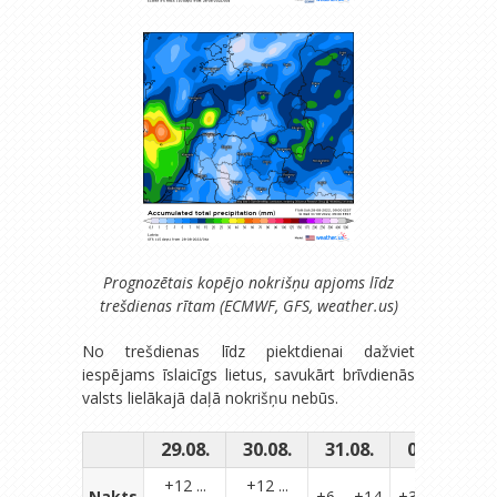
Prognozētais kopējo nokrišņu apjoms līdz
trešdienas rītam (ECMWF, GFS, weather.us)
No trešdienas līdz piektdienai dažviet
iespējams īslaicīgs lietus, savukārt brīvdienās
valsts lielākajā daļā nokrišņu nebūs.
29.08.
30.08.
31.08.
01.09.
0
+12 ...
+12 ...
Nakts
+6 ... +14
+3 ... +10
+