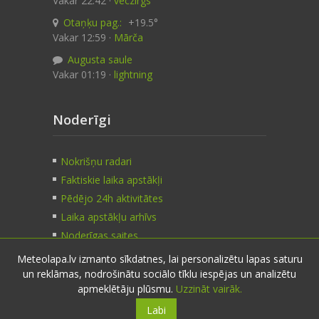
Vakar 22:42 ·
veczirgs
Otaņķu pag.:
+19.5°
Vakar 12:59 ·
Mārča
Augusta saule
Vakar 01:19 ·
lightning
Noderīgi
Nokrišņu radari
Faktiskie laika apstākļi
Pēdējo 24h aktivitātes
Laika apstākļu arhīvs
Noderīgas saites
Meteolapa.lv izmanto sīkdatnes, lai personalizētu lapas saturu
un reklāmas, nodrošinātu sociālo tīklu iespējas un analizētu
Kontakti
apmeklētāju plūsmu.
Uzzināt vairāk.
Labi