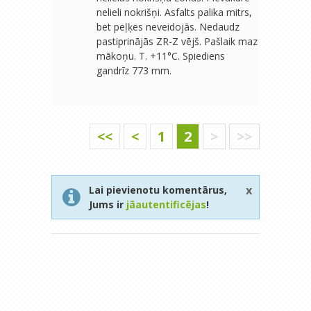
nelieli nokrišņi. Asfalts palika mitrs,
bet peļķes neveidojās. Nedaudz
pastiprinājās ZR-Z vējš. Pašlaik maz
mākoņu. T. +11°C. Spiediens
gandrīz 773 mm.
<<
<
1
2
>
>>
x
Lai pievienotu komentārus,
Jums ir
jāautentificējas
!