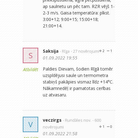
ap saulrietu un pēc tam. RZR vējš 1-
2-3 m/s. Gaisa temperatūra: plkst.
3:00+12; 9:00+15; 15:00+18;
21:00+14.
Saksija
- Rīga
- 27 novērojumi
2
1
S
01.09.2022 19:55
Paldies Dievam, šodien Rīgā tomēr
Atbildēt
uzspīdējusi saule un termometra
stabiņš pakāpies vismaz līdz +14°C.
Nākamnedēļ ir pamatotas cerības
uz atvasaru.
veczirgs
- Rundāles nov.
- 600
V
novērojumi
1
0
01.09.2022 21:58