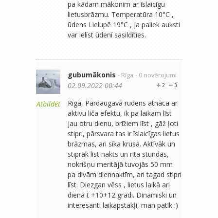
pa kādam mākonim ar īslaicīgu
lietusbrāzmu. Temperatūra 10°C ,
ūdens Lielupē 19°C , ja paliek auksti
var ielīst ūdenī sasildīties.
gubumākonis
- Rīga
- 0 novērojumi
02.09.2022 00:44
2
3
Rīgā, Pārdaugavā rudens atnāca ar
Atbildēt
aktivu liča efektu, ik pa laikam līst
jau otru dienu, brīžiem līst , gāž ļoti
stipri, pārsvara tas ir īslaicīgas lietus
brāzmas, ari sīka krusa. Aktīvāk un
stiprāk līst nakts un rīta stundās,
nokrišņu meritājā tuvojās 50 mm
pa divām diennaktīm, ari tagad stipri
līst. Diezgan vēss , lietus laikā ari
dienā t +10+12 grādi. Dinamiski un
interesanti laikapstakļi, man patīk :)