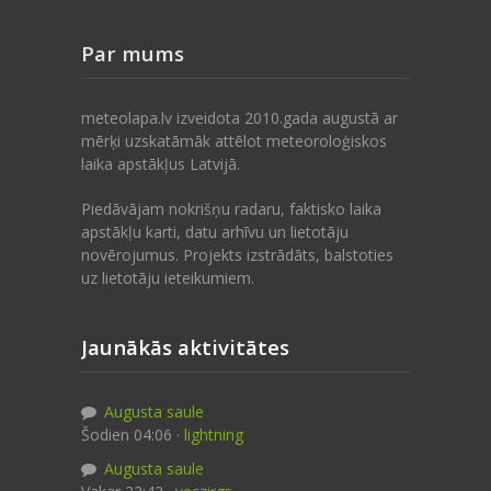
Par mums
meteolapa.lv izveidota 2010.gada augustā ar
mērķi uzskatāmāk attēlot meteoroloģiskos
laika apstākļus Latvijā.
Piedāvājam nokrišņu radaru, faktisko laika
apstākļu karti, datu arhīvu un lietotāju
novērojumus. Projekts izstrādāts, balstoties
uz lietotāju ieteikumiem.
Jaunākās aktivitātes
Augusta saule
Šodien 04:06 ·
lightning
Augusta saule