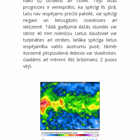
naktī uz otrdienu arī citviet. Teju visas
prognozes ir vienisprātis, ka spēcīgi līs jūrā,
taču nav iespējams precīzi pateikt, vai spēcīgi
negaisi un lietusgāzes izveidosies arī
iekšzemē. Tādā gadījumā dažās stundās var
izkrist 40 mm nokrišņu. Lietus daudzviet var
turpināties arī otrdien, lielāka spēcīga lietus
iespējamība valsts austrumu pusē, tikmēr
Kurzemē pēcpusdienā debesis var skaidroties.
Gaidāms arī mērens līdz brāzmains Z puses
vējš.