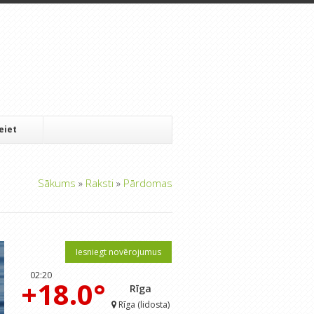
Ieiet
Sākums
»
Raksti
»
Pārdomas
Iesniegt novērojumus
02:20
+18.0°
Rīga
Rīga (lidosta)