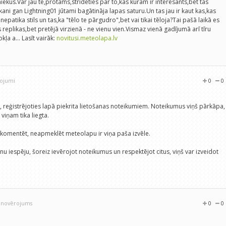
niekus.Var jau te,protams,strīdēties par to,kas kuram ir interesants,bet tas
ni gan Lightning01 jūtami bagātināja lapas saturu.Un tas jau ir kaut kas,kas
epatika stils un tas,ka "tēlo te pārgudro",bet vai tikai tēloja?Tai pašā laikā es
 replikas,bet pretējā virzienā - ne vienu vien.Vismaz vienā gadījumā arī tīru
kļa a… Lasīt vairāk:
novitusi.meteolapa.lv
rojumi
0
0
e, reģistrējoties lapā piekrita lietošanas noteikumiem. Noteikumus viņš pārkāpa,
viņam tika liegta.
 komentēt, neapmeklēt meteolapu ir viņa paša izvēle.
nu iespēju, šoreiz ievērojot noteikumus un respektējot citus, viņš var izveidot
1 novērojums
0
0