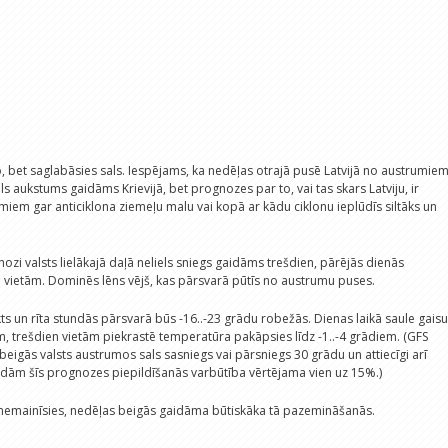
, bet saglabāsies sals. Iespējams, ka nedēļas otrajā pusē Latvijā no austrumie
iels aukstums gaidāms Krievijā, bet prognozes par to, vai tas skars Latviju, ir
miem gar anticiklona ziemeļu malu vai kopā ar kādu ciklonu ieplūdīs siltāks un
zi valsts lielākajā daļā neliels sniegs gaidāms trešdien, pārējās dienās
ai vietām. Dominēs lēns vējš, kas pārsvarā pūtīs no austrumu puses.
s un rīta stundās pārsvarā būs -16..-23 grādu robežās. Dienas laikā saule gaisu
diem, trešdien vietām piekrastē temperatūra pakāpsies līdz -1..-4 grādiem. (GFS
eigās valsts austrumos sals sasniegs vai pārsniegs 30 grādu un attiecīgi arī
idām šīs prognozes piepildīšanās varbūtība vērtējama vien uz 15%.)
 nemainīsies, nedēļas beigās gaidāma būtiskāka tā pazemināšanās.