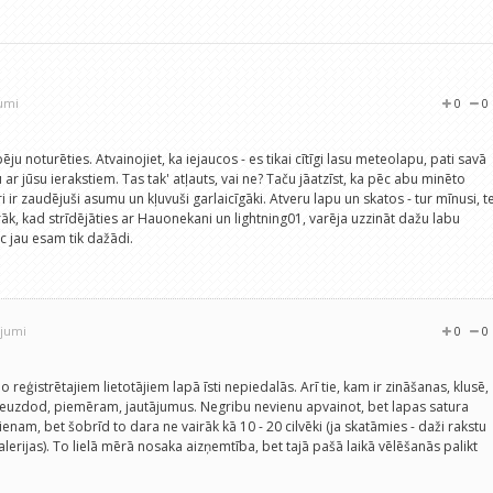
jumi
0
0
ēju noturēties. Atvainojiet, ka iejaucos - es tikai cītīgi lasu meteolapu, pati savā
ar jūsu ierakstiem. Tas tak' atļauts, vai ne? Taču jāatzīst, ka pēc abu minēto
 zaudējuši asumu un kļuvuši garlaicīgāki. Atveru lapu un skatos - tur mīnusi, t
Agrāk, kad strīdējāties ar Hauonekani un lightning01, varēja uzzināt dažu labu
pēc jau esam tik dažādi.
ojumi
0
0
 no reģistrētajiem lietotājiem lapā īsti nepiedalās. Arī tie, kam ir zināšanas, klusē,
 neuzdod, piemēram, jautājumus. Negribu nevienu apvainot, bet lapas satura
ienam, bet šobrīd to dara ne vairāk kā 10 - 20 cilvēki (ja skatāmies - daži rakstu
alerijas). To lielā mērā nosaka aizņemtība, bet tajā pašā laikā vēlēšanās palikt