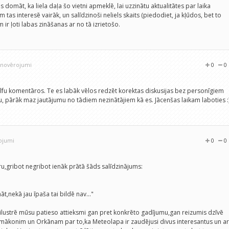
s domāt, ka liela daļa šo vietni apmeklē, lai uzzinātu aktualitātes par laika
 tas interesē vairāk, un salīdzinoši neliels skaits (piedodiet, ja kļūdos, bet to
m ir ļoti labas zināšanas ar no tā izrietošo.
9 novērojumi
0
0
lfu komentāros. Te es labāk vēlos redzēt korektas diskusijas bez personīgiem
u, pārāk maz jautājumu no tādiem nezinātājiem kā es. Jācenšas laikam laboties :
rojumi
0
0
,gribot negribot ienāk prātā šāds salīdzinājums:
,nekā jau īpaša tai bildē nav..."
ilustrē mūsu patieso attieksmi gan pret konkrēto gadījumu,gan reizumis dzīvē
umākonim un Orkānam par to,ka Meteolapa ir zaudējusi divus interesantus un ar