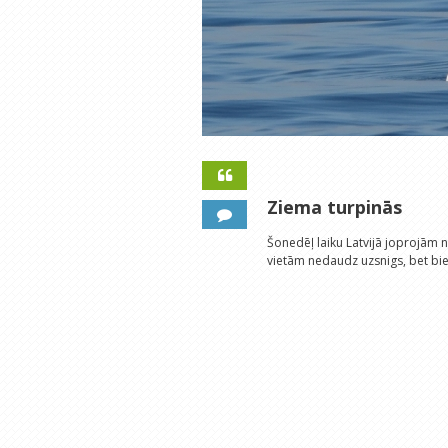
Ziema turpinās
Šonedēļ laiku Latvijā joprojām 
vietām nedaudz uzsnigs, bet bi