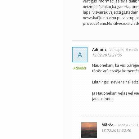
vērtīgus informācijas ziņā dalīb
neizmainīs faktu,ka gan Hauoneka
lapai visvairāk vajadzīgs.Kādam n
nesaskatīju no viņu puses rupjas
provocēšanu.No cilvēciskā viedo
Admins
- Ventspils
- 0 novē
A
13.02.2012 21:06
Hauonekani, kā visi pārēji
Atbildēt
tāpēc arī iespēja komentēt 
Lihtning01 neviens neliedz
Ja Hauonekani vēlas vēl vie
jaunu kontu.
Mārča
- Liepāja
- 129
13.02.2012 22:46