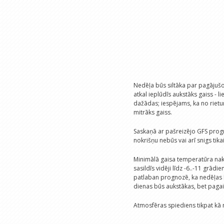
Nedēļa būs siltāka par pagājušo
atkal ieplūdīs aukstāks gaiss - l
dažādas; iespējams, ka no rietu
mitrāks gaiss.
Saskaņā ar pašreizējo GFS progno
nokrišņu nebūs vai arī snigs tik
Minimālā gaisa temperatūra nakt
sasildīs vidēji līdz -6..-11 grā
patlaban prognozē, ka nedēļas b
dienas būs aukstākas, bet paga
Atmosfēras spiediens tikpat kā