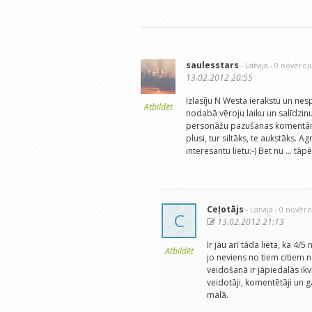
saulesstars
- Latvija
- 0 novēro
13.02.2012 20:55
Izlasīju N Westa ierakstu un nesp
Atbildēt
nodabā vēroju laiku un salīdzinu 
personāžu pazušanas komentāri ir
plusi, tur siltāks, te aukstāks. 
interesantu lietu:-) Bet nu ... tā
Ceļotājs
- Latvija
- 0 novēr
C
13.02.2012 21:13
Ir jau arī tāda lieta, ka 4/5
Atbildēt
jo neviens no tiem citiem
veidošanā ir jāpiedalās ikv
veidotāji, komentētāji un g
malā.