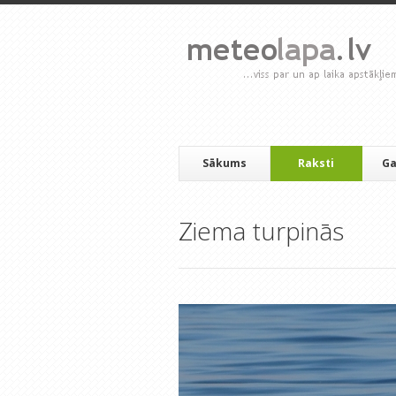
Sākums
Raksti
Ga
Ziema turpinās