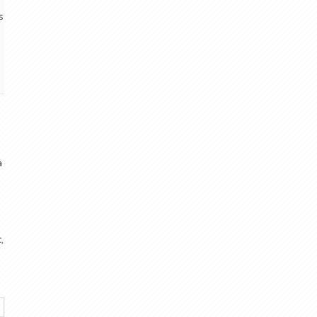
s
i
a
,