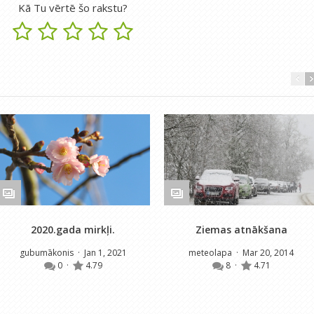
Kā Tu vērtē šo rakstu?
2020.gada mirkļi.
Ziemas atnākšana
gubumākonis
· Jan 1, 2021
meteolapa
· Mar 20, 2014
0
·
4.79
8
·
4.71