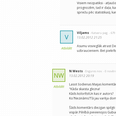
Visiem neizpatiksi - atļaušo
prognozēm, tad ir daļa, kam
spriežu pēc statistikas), ka
Viljams
- Katvaru pag.
- 67
V
13.02.2012 21:25
Asumu visvieglāk atrast De
Atbildēt
uzbraucieniem. Bet piekrīt
N Wests
- Engures nov.
- 0 novē
NW
13.02.2012 20:19
Lasot šodienas Maijas komentāru
Atbildēt
"Kāda skaista glezna!
Kāds kolorīts!Un kas ir autors?
Ko?Nezināms?Tā jau varēja domāt
Šāds komentārs diezgan spilgti 
vispār.Pilnībā pievienojos Gub