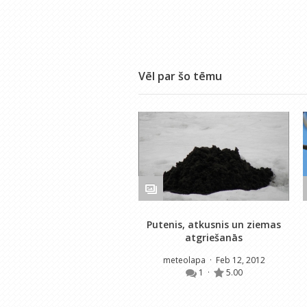
Vēl par šo tēmu
Putenis, atkusnis un ziemas
atgriešanās
meteolapa
· Feb 12, 2012
1
·
5.00