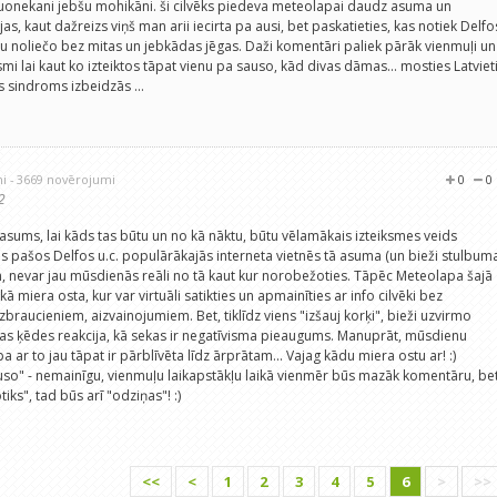
auonekani jebšu mohikāni. ši cilvēks piedeva meteolapai daudz asuma un
s, kaut dažreizs viņš man arii iecirta pa ausi, bet paskatieties, kas notiek Delfo
tru noliečo bez mitas un jebkādas jēgas. Daži komentāri paliek pārāk vienmuļi un
mi lai kaut ko izteiktos tāpat vienu pa sauso, kād divas dāmas... mosties Latviet
as sindroms izbeidzās ...
ni
- 3669 novērojumi
0
0
2
i asums, lai kāds tas būtu un no kā nāktu, būtu vēlamākais izteiksmes veids
s pašos Delfos u.c. populārākajās interneta vietnēs tā asuma (un bieži stulbum
ēm, nevar jau mūsdienās reāli no tā kaut kur norobežoties. Tāpēc Meteolapa šajā
kā miera osta, kur var virtuāli satikties un apmainīties ar info cilvēki bez
braucieniem, aizvainojumiem. Bet, tiklīdz viens "izšauj korķi", bieži uzvirmo
as ķēdes reakcija, kā sekas ir negatīvisma pieaugums. Manuprāt, mūsdienu
a ar to jau tāpat ir pārblīvēta līdz ārprātam... Vajag kādu miera ostu ar! :)
uso" - nemainīgu, vienmuļu laikapstākļu laikā vienmēr būs mazāk komentāru, bet
iks", tad būs arī "odziņas"! :)
<<
<
1
2
3
4
5
6
>
>>