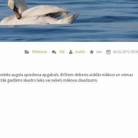
Pārdomas
·
168
·
maikls
·
nav
·
06.02.2012 09:0
noteiks augsta spiediena apgabals. Brīžiem debesis aizklās mākoņi un vismaz
ežāk gaidāms skaidrs laiks vai neliels mākoņu daudzums.