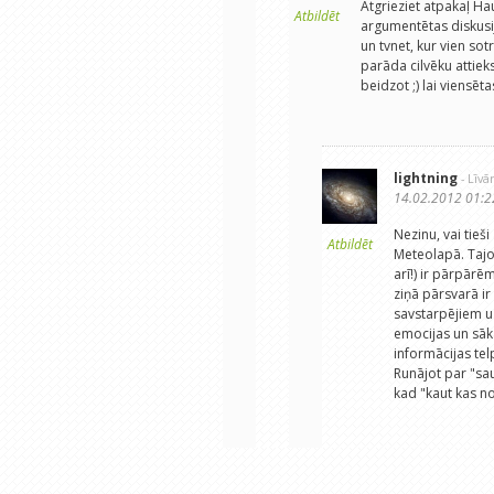
Atgrieziet atpakaļ H
Atbildēt
argumentētas diskusija
un tvnet, kur vien so
parāda cilvēku attieks
beidzot ;) lai viensēt
lightning
- Līvā
14.02.2012 01:2
Nezinu, vai tieš
Atbildēt
Meteolapā. Tajo
arī!) ir pārpār
ziņā pārsvarā ir 
savstarpējiem uz
emocijas un sāk
informācijas telp
Runājot par "sa
kad "kaut kas not