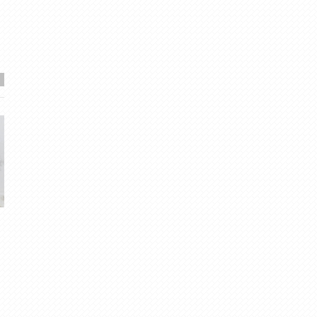
Tāds gads...2014.
Noslēdzot martu un apr
sākoties...
Rūdolfs
· Dec 30, 2014
6
·
4.64
meteolapa
· Apr 4, 2012
4
·
3.00