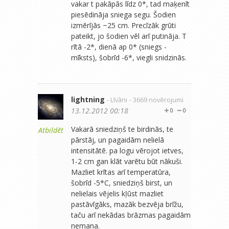
vakar t pakāpās līdz 0*, tad maķenīt
piesēdināja sniega segu. Šodien
izmērījās ~25 cm. Precīzāk grūti
pateikt, jo šodien vēl arī putināja. T
rītā -2*, dienā ap 0* (sniegs -
mīksts), šobrīd -6*, viegli snidzinās.
lightning
- Līvāni
- 3669 novērojumi
13.12.2012 00:18
0
0
Vakarā sniedziņš te birdinās, te
Atbildēt
pārstāj, un pagaidām nelielā
intensitātē. pa logu vērojot ietves,
1-2 cm gan klāt varētu būt nākuši.
Mazliet krītas arī temperatūra,
šobrīd -5*C, sniedziņš birst, un
nelielais vējelis kļūst mazliet
pastāvīgāks, mazāk bezvēja brīžu,
taču arī nekādas brāzmas pagaidām
nemana.