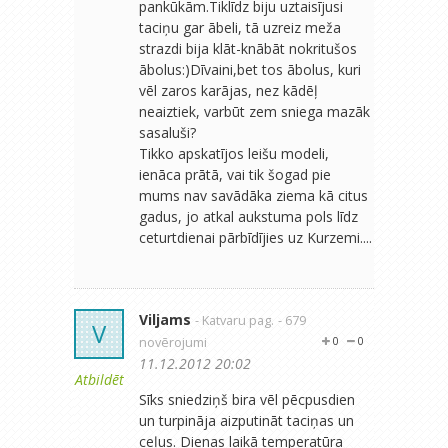
pankūkām.Tiklīdz biju uztaisījusi
taciņu gar ābeli, tā uzreiz meža
strazdi bija klāt-knābāt nokritušos
ābolus:)Dīvaini,bet tos ābolus, kuri
vēl zaros karājas, nez kādēļ
neaiztiek, varbūt zem sniega mazāk
sasaluši?
Tikko apskatījos leišu modeli,
ienāca prātā, vai tik šogad pie
mums nav savādāka ziema kā citus
gadus, jo atkal aukstuma pols līdz
ceturtdienai pārbīdījies uz Kurzemi....
Viljams
- Katvaru pag.
- 679
V
novērojumi
0
0
11.12.2012 20:02
Atbildēt
Sīks sniedziņš bira vēl pēcpusdien
un turpināja aizputināt taciņas un
ceļus. Dienas laikā temperatūra