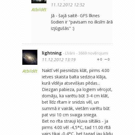
11.12.2012 12:52
Atbildēt
Jā - šajā saitē- GFS līknes
šodien ir "pavisam no ilksīm ārā
izjūgušās" :)
lightning
- Līvāni
- 3669 novērojumi
11.12.2012 13:19
0
0
Naktī vēl piesnidzis klāt, pirms 4.00
Atbildēt
ietves skaista balta sedziņa klāja,
kurā vīdēja atsevišķas pēdas...
Diezgan pabieza, pa logiem vērojot,
domāju, ka varētu būt 3-4 cm klāt,
bet līdz rītam ir snidzis vēl, un
summā ir vairāk, vietām varētu būt
pat visi 10 cm svaiga sniega.
Bet no rīta strauji kļuva siltāks - ja
pirms 4.00 vēl -4,5*C, tad 11.00 rītā
vairs tikai -0,4*C, bet tagad jau kādu