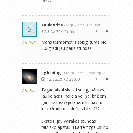
-3*C.
saulcerīte
- Rīga
- 2 novērojumi
S
12.12.2012 19:39
0
0
Mans termometrs spītīgi turas pie
Atbildēt
5,6 grādi jau pāris stundas.
lightning
- Līvāni
- 3669 novērojumi
12.12.2012 21:00
0
0
Tagad atkal skaisti snieg, pārslas,
Atbildēt
jau lielākas, nelielā vējiņā, brīžiem
gandrīz bezvējā lēnām lidinās uz
leju. Grādi nolaidušies līdz -4*C.
Skatos, jau vairākas stundas
faktisko apstākļu karte "izgājusi no