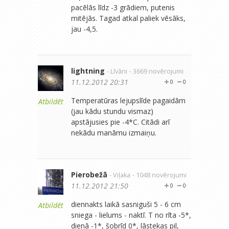
pacēlās līdz -3 grādiem, putenis
mitējās. Tagad atkal paliek vēsāks,
jau -4,5.
lightning
- Līvāni
- 3669 novērojumi
11.12.2012 20:31
0
0
Temperatūras lejupslīde pagaidām
Atbildēt
(jau kādu stundu vismaz)
apstājusies pie -4*C. Citādi arī
nekādu manāmu izmaiņu.
Pierobežā
- Viļaka
- 1048 novērojumi
11.12.2012 21:50
0
0
diennakts laikā sasniguši 5 - 6 cm
Atbildēt
sniega - lielums - naktī. T no rīta -5*,
dienā -1*, šobrīd 0*, lāstekas pil,