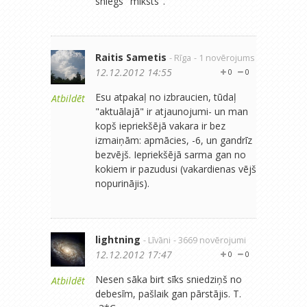
sniegs "mīksts".
Raitis Sametis
- Rīga
- 1 novērojums
12.12.2012 14:55
0
0
Esu atpakaļ no izbraucien, tūdaļ
Atbildēt
"aktuālajā" ir atjaunojumi- un man
kopš iepriekšējā vakara ir bez
izmaiņām: apmācies, -6, un gandrīz
bezvējš. Iepriekšējā sarma gan no
kokiem ir pazudusi (vakardienas vējš
nopurinājis).
lightning
- Līvāni
- 3669 novērojumi
12.12.2012 17:47
0
0
Nesen sāka birt sīks sniedziņš no
Atbildēt
debesīm, pašlaik gan pārstājis. T.