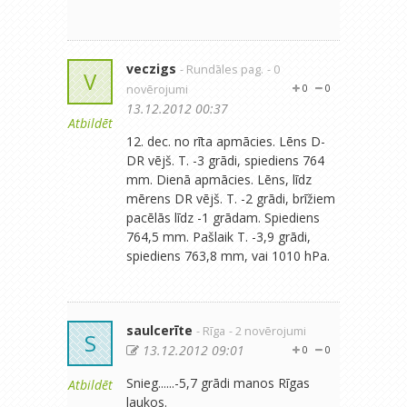
veczigs
- Rundāles pag.
- 0
V
novērojumi
0
0
13.12.2012 00:37
Atbildēt
12. dec. no rīta apmācies. Lēns D-
DR vējš. T. -3 grādi, spiediens 764
mm. Dienā apmācies. Lēns, līdz
mērens DR vējš. T. -2 grādi, brīžiem
pacēlās līdz -1 grādam. Spiediens
764,5 mm. Pašlaik T. -3,9 grādi,
spiediens 763,8 mm, vai 1010 hPa.
saulcerīte
- Rīga
- 2 novērojumi
S
13.12.2012 09:01
0
0
Snieg......-5,7 grādi manos Rīgas
Atbildēt
laukos.