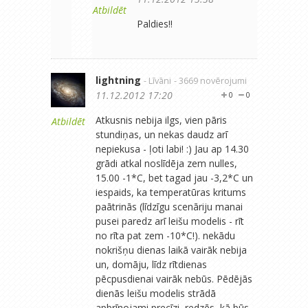
Atbildēt
Paldies!!
lightning
- Līvāni
- 3669 novērojumi
11.12.2012 17:20
0
0
Atkusnis nebija ilgs, vien pāris
Atbildēt
stundiņas, un nekas daudz arī
nepiekusa - ļoti labi! :) Jau ap 14.30
grādi atkal noslīdēja zem nulles,
15.00 -1*C, bet tagad jau -3,2*C un
iespaids, ka temperatūras kritums
paātrinās (līdzīgu scenāriju manai
pusei paredz arī leišu modelis - rīt
no rīta pat zem -10*C!). nekādu
nokrišņu dienas laikā vairāk nebija
un, domāju, līdz rītdienas
pēcpusdienai vairāk nebūs. Pēdējās
dienās leišu modelis strādā
apbrīnojami precīzi, redzēs, kā būs