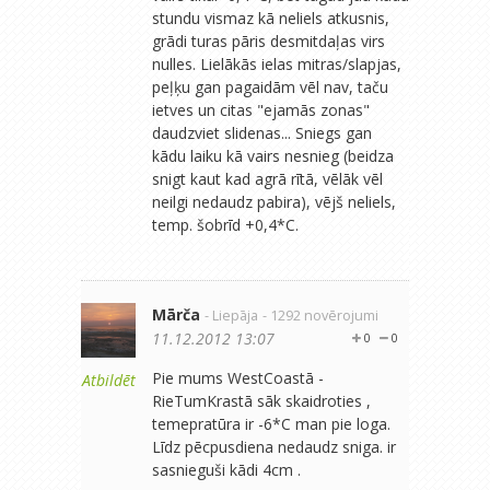
stundu vismaz kā neliels atkusnis,
grādi turas pāris desmitdaļas virs
nulles. Lielākās ielas mitras/slapjas,
peļķu gan pagaidām vēl nav, taču
ietves un citas "ejamās zonas"
daudzviet slidenas... Sniegs gan
kādu laiku kā vairs nesnieg (beidza
snigt kaut kad agrā rītā, vēlāk vēl
neilgi nedaudz pabira), vējš neliels,
temp. šobrīd +0,4*C.
Mārča
- Liepāja
- 1292 novērojumi
11.12.2012 13:07
0
0
Pie mums WestCoastā -
Atbildēt
RieTumKrastā sāk skaidroties ,
temepratūra ir -6*C man pie loga.
Līdz pēcpusdiena nedaudz sniga. ir
sasnieguši kādi 4cm .