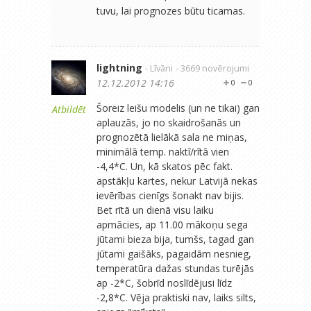
tuvu, lai prognozes būtu ticamas.
lightning
- Līvāni
- 3669 novērojumi
12.12.2012 14:16
0
0
Šoreiz leišu modelis (un ne tikai) gan
Atbildēt
aplauzās, jo no skaidrošanās un
prognozētā lielākā sala ne miņas,
minimālā temp. naktī/rītā vien
-4,4*C. Un, kā skatos pēc fakt.
apstākļu kartes, nekur Latvijā nekas
ievērības cienīgs šonakt nav bijis.
Bet rītā un dienā visu laiku
apmācies, ap 11.00 mākoņu sega
jūtami bieza bija, tumšs, tagad gan
jūtami gaišāks, pagaidām nesnieg,
temperatūra dažas stundas turējās
ap -2*C, šobrīd noslīdējusi līdz
-2,8*C. Vēja praktiski nav, laiks silts,