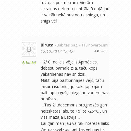
tuvojas pusmetram. Vietām
Ukrainas rietumu-centrālajā daļā jau
ir vairāk nekā pusmetrs sniega, un
snigs vēl.
Biruta
- Babītes pag.
- 110 novērojumi
B
12.12.2012 12:42
0
0
+2*C, neliels vējelis.Apmācies,
Atbildēt
debesu pamale zila, taču kopš
vakardienas nav snidzis.
Naktī bija pastiprinājies vējš, taču
laikam īsu brīdi, jo koki joprojām
balti apsniguši,sniegs no zariem nav
nopūsts.
....Tas 21.decembris prognozēs gan
neizskatās labi, te +5, te -26*C , un
viss mazajā Latvijā....
Lai gan man jau vairāk interesē laiks
Ziemassvētkos, bet tas vēl nav tik