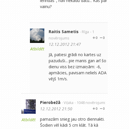
ierindas", nav nekādu datu... Kas par
vainu?
Raitis Sametis
- Rīga
- 1
novērojums
0
0
12.12.2012 21:47
Atbildēt
Jā, patiesi grādi no kartes uz
pazuduši... pie manis gan arī šo
dienu viss bez izmaiņām: -6,
apmācies, pavisam neliels ADA
vējš 1m/s.
Pierobežā
- Viļaka
- 1048 novērojumi
12.12.2012 21:50
0
0
pamazām snieg jau otro diennakti.
Atbildēt
Šodien vēl kādi 5 cm klāt. Tā kā