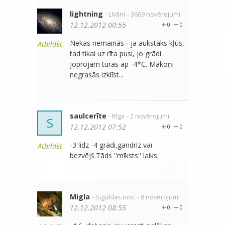
lightning
- Līvāni
- 3669 novērojumi
12.12.2012 00:55
0
0
Nekas nemainās - ja aukstāks kļūs,
Atbildēt
tad tikai uz rīta pusi, jo grādi
joprojām turas ap -4*C. Mākoņi
negrasās izklīst...
saulcerīte
- Rīga
- 2 novērojumi
S
12.12.2012 07:52
0
0
-3 līdz -4 grādi,gandrīz vai
Atbildēt
bezvējš.Tāds ''mīksts'' laiks.
Migla
- Siguldas nov.
- 8 novērojumi
12.12.2012 08:55
0
0