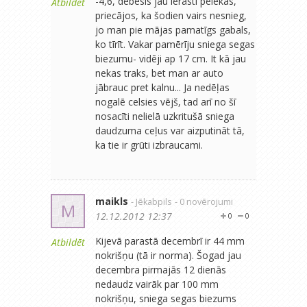
-4,6, debesis jau ierasti pelēkas,
Atbildēt
priecājos, ka šodien vairs nesnieg,
jo man pie mājas pamatīgs gabals,
ko tīrīt. Vakar pamērīju sniega segas
biezumu- vidēji ap 17 cm. It kā jau
nekas traks, bet man ar auto
jābrauc pret kalnu... Ja nedēļas
nogalē celsies vējš, tad arī no šī
nosacīti nelielā uzkritušā sniega
daudzuma ceļus var aizputināt tā,
ka tie ir grūti izbraucami.
maikls
- Jēkabpils
- 0 novērojumi
M
12.12.2012 12:37
0
0
Kijevā parastā decembrī ir 44 mm
Atbildēt
nokrišņu (tā ir norma). Šogad jau
decembra pirmajās 12 dienās
nedaudz vairāk par 100 mm
nokrišņu, sniega segas biezums