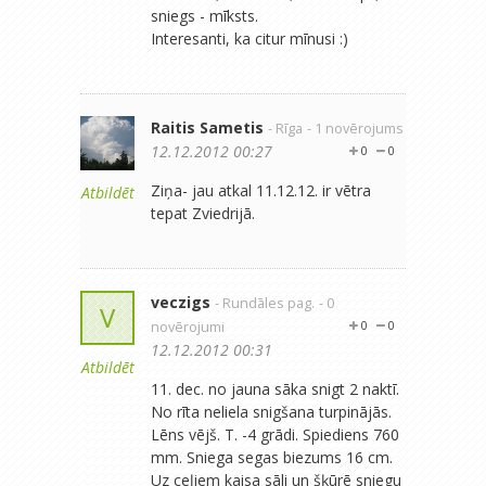
sniegs - mīksts.
Interesanti, ka citur mīnusi :)
Raitis Sametis
- Rīga
- 1 novērojums
12.12.2012 00:27
0
0
Ziņa- jau atkal 11.12.12. ir vētra
Atbildēt
tepat Zviedrijā.
veczigs
- Rundāles pag.
- 0
V
novērojumi
0
0
12.12.2012 00:31
Atbildēt
11. dec. no jauna sāka snigt 2 naktī.
No rīta neliela snigšana turpinājās.
Lēns vējš. T. -4 grādi. Spiediens 760
mm. Sniega segas biezums 16 cm.
Uz ceļiem kaisa sāli un šķūrē sniegu