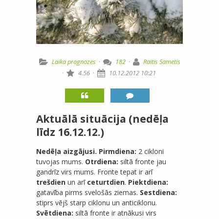
Laika prognozes
·
182
·
Raitis Sametis
·
4.56
·
10.12.2012 10:21
Aktuālā situācija (nedēļa
līdz 16.12.12.)
Nedēļa aizgājusi. Pirmdiena:
2 cikloni
tuvojas mums.
Otrdiena:
siltā fronte jau
gandrīz virs mums. Fronte tepat ir arī
trešdien
un arī
ceturtdien
.
Piektdiena:
gatavība pirms svelošās ziemas.
Sestdiena:
stiprs vējš starp ciklonu un anticiklonu.
Svētdiena:
siltā fronte ir atnākusi virs