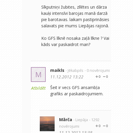
Sīkputniņi žubites, zīlētes un dārza
kauķi intensīvi barojas manā darzā
pie barotavas. laikam pastiprināsies
salavats pie mums Liepājas rajonā.
Ko GFS līknē nosaka zaļā līkne ? Vai
kāds var paskaidrot man?
maikls
- Jēkabpils
- 0 novērojumi
M
11.12.2012 13:22
0
0
Šeit ir vecs GFS ansambļa
Atbildēt
grafiks ar paskaidrojumiem.
Mārča
- Liepāja
- 1292
novērojumi
0
0
11.12.2012 13:38