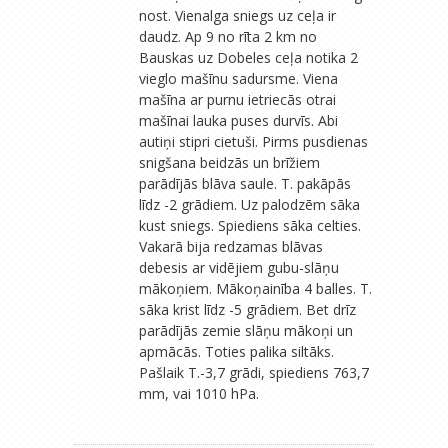
nost. Vienalga sniegs uz ceļa ir
daudz. Ap 9 no rīta 2 km no
Bauskas uz Dobeles ceļa notika 2
vieglo mašīnu sadursme. Viena
mašīna ar purnu ietriecās otrai
mašīnai lauka puses durvīs. Abi
autiņi stipri cietuši. Pirms pusdienas
snigšana beidzās un brīžiem
parādījās blāva saule. T. pakāpās
līdz -2 grādiem. Uz palodzēm sāka
kust sniegs. Spiediens sāka celties.
Vakarā bija redzamas blāvas
debesis ar vidējiem gubu-slāņu
mākoņiem. Mākoņainība 4 balles. T.
sāka krist līdz -5 grādiem. Bet drīz
parādījās zemie slāņu mākoņi un
apmācās. Toties palika siltāks.
Pašlaik T.-3,7 grādi, spiediens 763,7
mm, vai 1010 hPa.