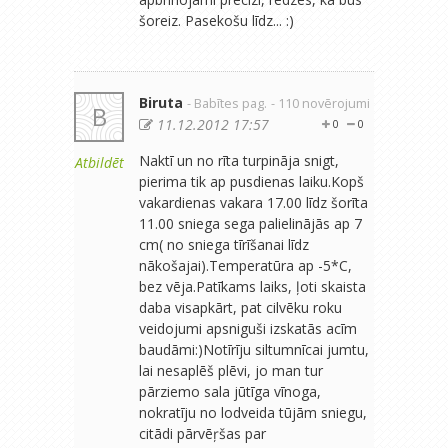
šoreiz. Pasekošu līdz... :)
Biruta
- Babītes pag.
- 110 novērojumi
B
11.12.2012 17:57
0
0
Naktī un no rīta turpināja snigt,
Atbildēt
pierima tik ap pusdienas laiku.Kopš
vakardienas vakara 17.00 līdz šorīta
11.00 sniega sega palielinājās ap 7
cm( no sniega tīrīšanai līdz
nākošajai).Temperatūra ap -5*C,
bez vēja.Patīkams laiks, ļoti skaista
daba visapkārt, pat cilvēku roku
veidojumi apsniguši izskatās acīm
baudāmi:)Notīrīju siltumnīcai jumtu,
lai nesaplēš plēvi, jo man tur
pārziemo sala jūtīga vīnoga,
nokratīju no lodveida tūjām sniegu,
citādi pārvēŗšas par