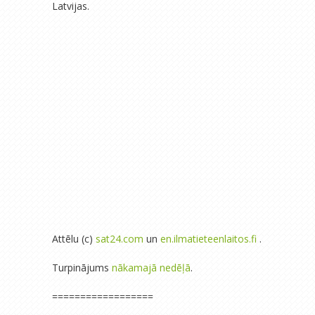
Latvijas.
Attēlu (c)
sat24.com
un
en.ilmatieteenlaitos.fi
.
Turpinājums
nākamajā nedēļā
.
==================