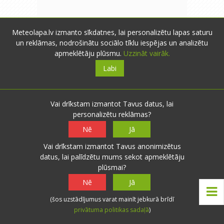
Meteolapa.lv izmanto sīkdatnes, lai personalizētu lapas saturu
lightning
- Līvāni
- 3669 novērojumi
un reklāmas, nodrošinātu sociālo tīklu iespējas un analizētu
13.12.2012 04:15
0
0
apmeklētāju plūsmu.
Uzzināt vairāk.
Švaki, ka pazudusi LVC karte... :(
Atbildēt
Labi
Ceru, ka meistari atjaunos, bez tās
kā astronoms bez teleskopa...
Vai drīkstam izmantot Tavus datus, lai
Bet pie manis mierīgs laiks aizvien,
personalizētu reklāmas?
turpina mazlietiņ snigt, pamazām
Nē
Jā
sniedziņš krājas, -6,2*C. Nu tad -
līdz sniegainam rītam! ;)
Vai drīkstam izmantot Tavus anonimizētus
datus, lai palīdzētu mums sekot apmeklētāju
plūsmai?
Nē
Jā
maikls
- Jēkabpils
- 0 novērojumi
M
13.12.2012 09:46
0
0
(šos uzstādījumus varat mainīt jebkurā brīdī
privātuma politikas sadaļā
)
Tikko dati LVC kartē atkal
Atbildēt
parādījās. Prieks un laime :)