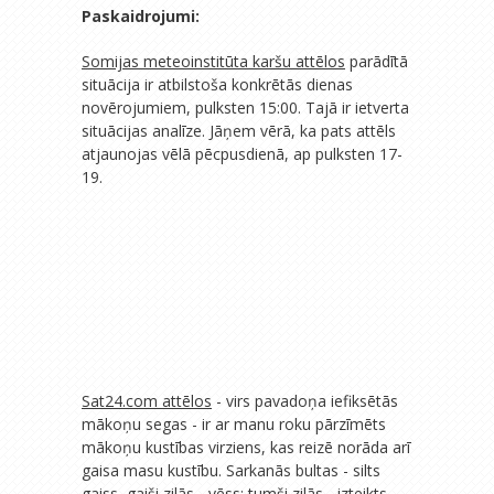
Paskaidrojumi:
Somijas meteoinstitūta karšu attēlos
parādītā
situācija ir atbilstoša konkrētās dienas
novērojumiem, pulksten 15:00. Tajā ir ietverta
situācijas analīze. Jāņem vērā, ka pats attēls
atjaunojas vēlā pēcpusdienā, ap pulksten 17-
19.
Sat24.com attēlos
- virs pavadoņa iefiksētās
mākoņu segas - ir ar manu roku pārzīmēts
mākoņu kustības virziens, kas reizē norāda arī
gaisa masu kustību. Sarkanās bultas - silts
gaiss, gaiši zilās - vēss; tumši zilās - izteikts