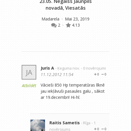
23.05. Negaiss Jaunpils
novadā, Viesatās
Madarela
· Mai 23, 2019
2
·
4.13
Juris A
- Ķeguma nov.
- 0 novērojumi
JA
11.12.2012 11:54
0
0
Vācieši 850 Hp temperatūras līknē
Atbildēt
jau iekļāvuši pasaules galu , sākot
ar 19.decembri! Hi-hī.
Raitis Sametis
- Rīga
- 1
novērojums
0
0