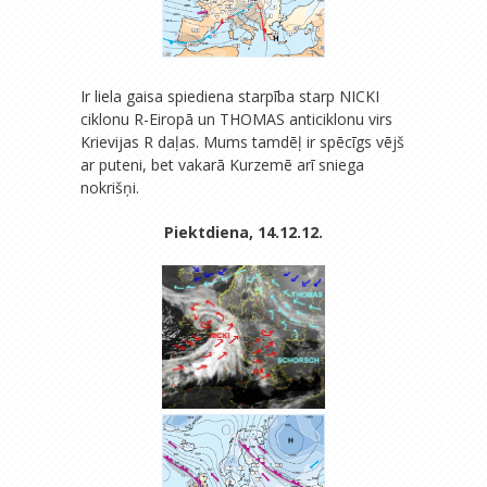
Ir liela gaisa spiediena starpība starp NICKI
ciklonu R-Eiropā un THOMAS anticiklonu virs
Krievijas R daļas. Mums tamdēļ ir spēcīgs vējš
ar puteni, bet vakarā Kurzemē arī sniega
nokrišņi.
Piektdiena, 14.12.12.