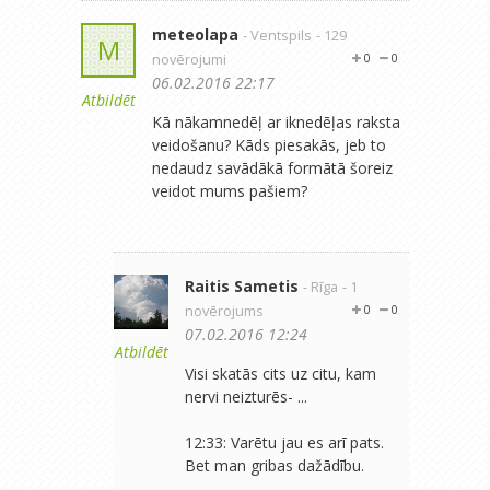
meteolapa
- Ventspils
- 129
M
novērojumi
0
0
06.02.2016 22:17
Atbildēt
Kā nākamnedēļ ar iknedēļas raksta
veidošanu? Kāds piesakās, jeb to
nedaudz savādākā formātā šoreiz
veidot mums pašiem?
Raitis Sametis
- Rīga
- 1
novērojums
0
0
07.02.2016 12:24
Atbildēt
Visi skatās cits uz citu, kam
nervi neizturēs- ...
12:33: Varētu jau es arī pats.
Bet man gribas dažādību.