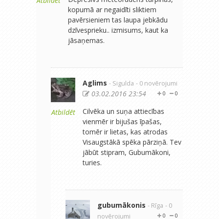
Atbildēt
kopumā ar negaidīti sliktiem
pavērsieniem tas laupa jebkādu
dzīvesprieku.. izmisums, kaut ka
jāsaņemas.
Aglims
- Sigulda
- 0 novērojumi
03.02.2016 23:54
0
0
Cilvēka un suņa attiecības
Atbildēt
vienmēr ir bijušas īpašas,
tomēr ir lietas, kas atrodas
Visaugstākā spēka pārziņā. Tev
jābūt stipram, Gubumākoni,
turies.
gubumākonis
- Rīga
- 0
novērojumi
0
0