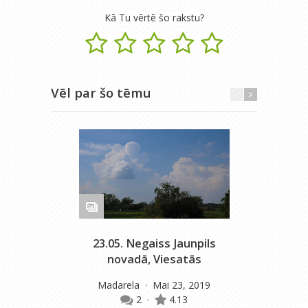
Kā Tu vērtē šo rakstu?
Vēl par šo tēmu
23.05. Negaiss Jaunpils
novadā, Viesatās
Madarela
· Mai 23, 2019
2
·
4.13