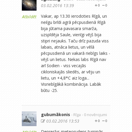
03.02.2016 13:39
0
0
Vakar, ap 13.30 ierodoties Rīgā, un
Atbildēt
neilgu brīdi agrā pēcpusdienā Rīgā
bija jūtama pavasara smarža,
uzspīdēja Saule, vienīgi vējš bija
stipri nejauks. Taču drīz pazuda viss
labais, atnāca lietus, un vēlā
pēcpusdienā un vakarā riebīgs laiks -
vējš un lietus. Nekas labs Rīgā nav
arī šodien - viss vecajās
cikloniskajās sliedēs, ar vēju un
lietu, un +4,8*C aiz loga...
Visriebīgākā kombinācija. Labāk
būtu -25.
gubumākonis
- Rīga
- 0 novērojumi
03.02.2016 13:53
0
0
Depresīvs meteorudens turpinās,