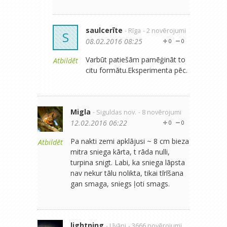
saulcerīte
- Rīga
- 2 novērojumi
S
08.02.2016 08:25
0
0
Varbūt patiešām pamēģināt to
Atbildēt
citu formātu.Eksperimenta pēc.
Migla
- Siguldas nov.
- 8 novērojumi
12.02.2016 06:22
0
0
Pa nakti zemi apklājusi ~ 8 cm bieza
Atbildēt
mitra sniega kārta, t rāda nulli,
turpina snigt. Labi, ka sniega lāpsta
nav nekur tālu nolikta, tikai tīrīšana
gan smaga, sniegs ļoti smags.
lightning
- Līvāni
- 3666 novērojumi