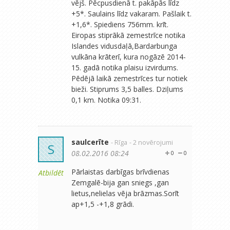
vējš. Pēcpusdienā t. pakāpās līdz
+5*. Saulains līdz vakaram. Pašlaik t.
+1,6*. Spiediens 756mm. krīt.
Eiropas stiprākā zemestrīce notika
Islandes vidusdaļā,Bardarbunga
vulkāna krāterī, kura nogāzē 2014-
15. gadā notika plaisu izvirdums.
Pēdējā laikā zemestrīces tur notiek
bieži. Stiprums 3,5 balles. Dziļums
0,1 km. Notika 09:31.
saulcerīte
- Rīga
- 2 novērojumi
S
08.02.2016 08:24
0
0
Pārlaistas darbīgas brīvdienas
Atbildēt
Zemgalē-bija gan sniegs ,gan
lietus,nelielas vēja brāzmas.Sorīt
ap+1,5 -+1,8 grādi.