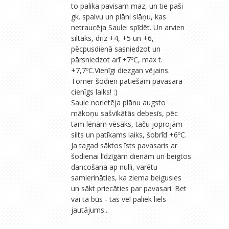
to palika pavisam maz, un tie paši
gk. spalvu un plāni slāņu, kas
netraucēja Saulei spīdēt. Un arvien
siltāks, drīz +4, +5 un +6,
pēcpusdienā sasniedzot un
pārsniedzot arī +7ºC, max t.
+7,7ºC.Vienīgi diezgan vējains.
Tomēr šodien patiešām pavasara
cienīgs laiks! :)
Saule norietēja plānu augsto
mākoņu sašvīkātās debesīs, pēc
tam lēnām vēsāks, taču joprojām
silts un patīkams laiks, šobrīd +6ºC.
Ja tagad sāktos īsts pavasaris ar
šodienai līdzīgām dienām un beigtos
dancošana ap nulli, varētu
samierināties, ka ziema beigusies
un sākt priecāties par pavasari. Bet
vai tā būs - tas vēl paliek liels
jautājums...