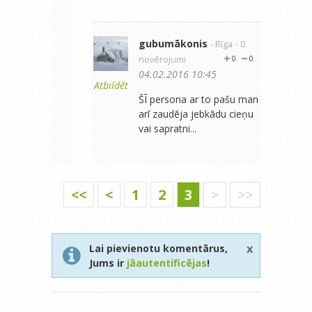
gubumākonis
- Rīga
- 0
novērojumi
0
0
04.02.2016 10:45
Atbildēt
ŠĪ persona ar to pašu man
arī zaudēja jebkādu cieņu
vai sapratni...
<<
<
1
2
3
>
>>
x
Lai pievienotu komentārus,
Jums ir
jāautentificējas
!