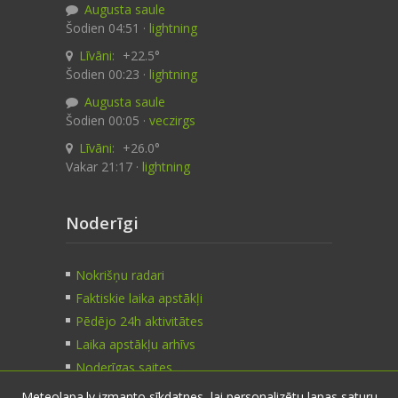
Augusta saule
Šodien 04:51 ·
lightning
Līvāni:
+22.5°
Šodien 00:23 ·
lightning
Augusta saule
Šodien 00:05 ·
veczirgs
Līvāni:
+26.0°
Vakar 21:17 ·
lightning
Noderīgi
Nokrišņu radari
Faktiskie laika apstākļi
Pēdējo 24h aktivitātes
Laika apstākļu arhīvs
Noderīgas saites
Meteolapa.lv izmanto sīkdatnes, lai personalizētu lapas saturu