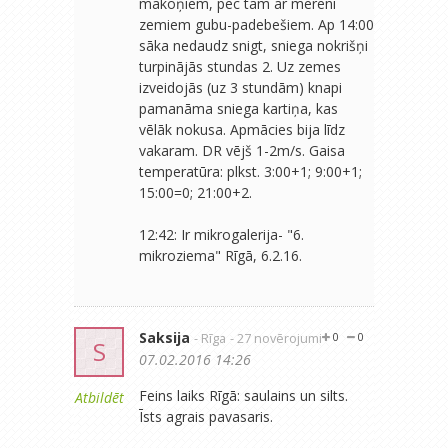
mākoņiem, pēc tam ar mēreni
zemiem gubu-padebešiem. Ap 14:00
sāka nedaudz snigt, sniega nokrišņi
turpinājās stundas 2. Uz zemes
izveidojās (uz 3 stundām) knapi
pamanāma sniega kartiņa, kas
vēlāk nokusa. Apmācies bija līdz
vakaram. DR vējš 1-2m/s. Gaisa
temperatūra: plkst. 3:00+1; 9:00+1;
15:00=0; 21:00+2.
12:42: Ir mikrogalerija- "6.
mikroziema" Rīgā, 6.2.16.
Saksija
- Rīga
- 27 novērojumi
0
0
S
07.02.2016 14:26
Feins laiks Rīgā: saulains un silts.
Atbildēt
Īsts agrais pavasaris.