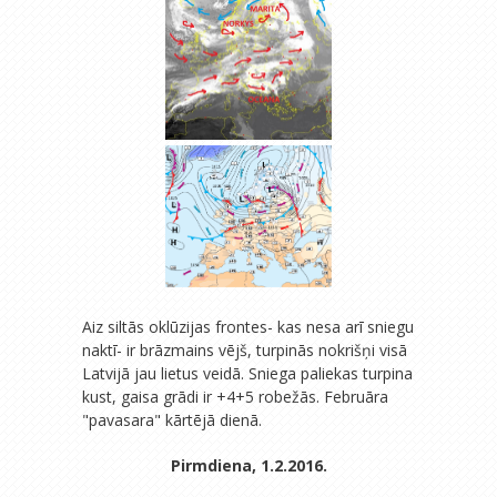
Aiz siltās oklūzijas frontes- kas nesa arī sniegu
naktī- ir brāzmains vējš, turpinās nokrišņi visā
Latvijā jau lietus veidā. Sniega paliekas turpina
kust, gaisa grādi ir +4+5 robežās. Februāra
"pavasara" kārtējā dienā.
Pirmdiena, 1.2.2016.