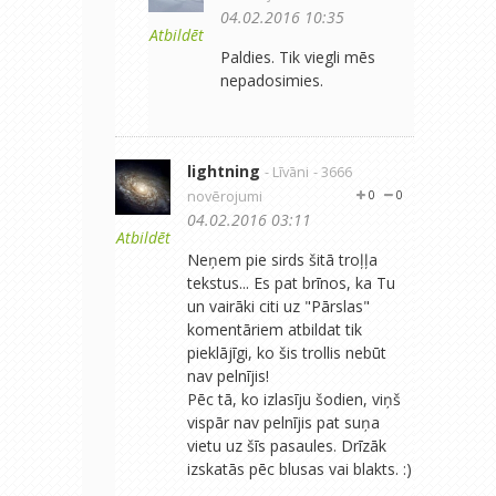
04.02.2016 10:35
Atbildēt
Paldies. Tik viegli mēs
nepadosimies.
lightning
- Līvāni
- 3666
novērojumi
0
0
04.02.2016 03:11
Atbildēt
Neņem pie sirds šitā troļļa
tekstus... Es pat brīnos, ka Tu
un vairāki citi uz "Pārslas"
komentāriem atbildat tik
pieklājīgi, ko šis trollis nebūt
nav pelnījis!
Pēc tā, ko izlasīju šodien, viņš
vispār nav pelnījis pat suņa
vietu uz šīs pasaules. Drīzāk
izskatās pēc blusas vai blakts. :)