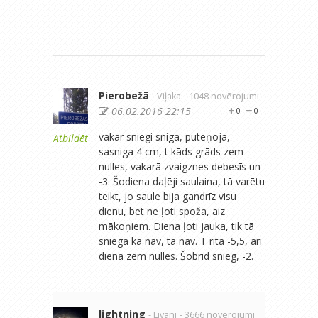
Pierobežā
- Viļaka
- 1048 novērojumi
06.02.2016 22:15
0
0
vakar sniegi sniga, puteņoja,
Atbildēt
sasniga 4 cm, t kāds grāds zem
nulles, vakarā zvaigznes debesīs un
-3. Šodiena daļēji saulaina, tā varētu
teikt, jo saule bija gandrīz visu
dienu, bet ne ļoti spoža, aiz
mākoņiem. Diena ļoti jauka, tik tā
sniega kā nav, tā nav. T rītā -5,5, arī
dienā zem nulles. Šobrīd snieg, -2.
lightning
- Līvāni
- 3666 novērojumi