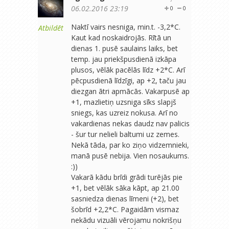
06.02.2016 23:19
0
0
Naktī vairs nesniga, min.t. -3,2*C.
Atbildēt
Kaut kad noskaidrojās. Rītā un
dienas 1. pusē saulains laiks, bet
temp. jau priekšpusdienā izkāpa
plusos, vēlāk pacēlās līdz +2*C. Arī
pēcpusdienā līdzīgi, ap +2, taču jau
diezgan ātri apmācās. Vakarpusē ap
+1, mazlietiņ uzsniga sīks slapjš
sniegs, kas uzreiz nokusa. Arī no
vakardienas nekas daudz nav palicis
- šur tur nelieli baltumi uz zemes.
Nekā tāda, par ko ziņo vidzemnieki,
manā pusē nebija. Vien nosaukums.
:))
Vakarā kādu brīdi grādi turējās pie
+1, bet vēlāk sāka kāpt, ap 21.00
sasniedza dienas līmeni (+2), bet
šobrīd +2,2*C. Pagaidām vismaz
nekādu vizuāli vērojamu nokrišņu