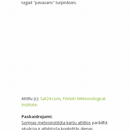
tagad "pavasaris" turpināsies.
Attēlu (c):
Sat24.com
,
Finnish Meteorological
Institute
.
Paskaidrojumi:
Somijas meteoinstitūta karšu attēlos
parādītā
situācija ir atbilstoša konkrētās dienas