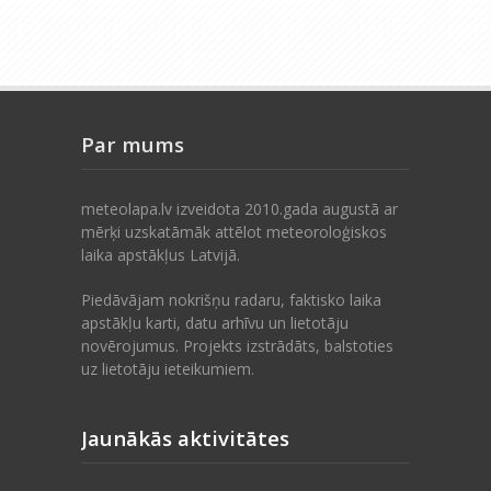
Par mums
meteolapa.lv izveidota 2010.gada augustā ar
mērķi uzskatāmāk attēlot meteoroloģiskos
laika apstākļus Latvijā.
Piedāvājam nokrišņu radaru, faktisko laika
apstākļu karti, datu arhīvu un lietotāju
novērojumus. Projekts izstrādāts, balstoties
uz lietotāju ieteikumiem.
Jaunākās aktivitātes