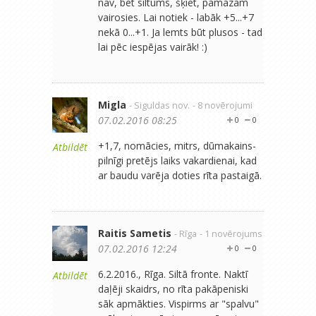
nav, bet siltums, šķiet, pamazām
vairosies. Lai notiek - labāk +5...+7
nekā 0...+1. Ja lemts būt plusos - tad
lai pēc iespējas vairāk! :)
Migla
- Siguldas nov.
- 8 novērojumi
07.02.2016 08:25
0
0
+1,7, nomācies, mitrs, dūmakains-
Atbildēt
pilnīgi pretējs laiks vakardienai, kad
ar baudu varēja doties rīta pastaigā.
Raitis Sametis
- Rīga
- 1 novērojums
07.02.2016 12:24
0
0
6.2.2016., Rīga. Siltā fronte. Naktī
Atbildēt
daļēji skaidrs, no rīta pakāpeniski
sāk apmākties. Vispirms ar "spalvu"