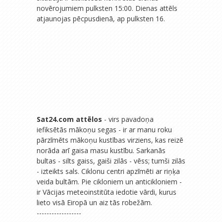
novērojumiem pulksten 15:00. Dienas attēls
atjaunojas pēcpusdienā, ap pulksten 16.
Sat24.com attēlos
- virs pavadoņa
iefiksētās mākoņu segas - ir ar manu roku
pārzīmēts mākoņu kustības virziens, kas reizē
norāda arī gaisa masu kustību. Sarkanās
bultas - silts gaiss, gaiši zilās - vēss; tumši zilās
- izteikts sals. Ciklonu centri apzīmēti ar riņķa
veida bultām. Pie cikloniem un anticikloniem -
ir Vācijas meteoinstitūta iedotie vārdi, kurus
lieto visā Eiropā un aiz tās robežām.
------------------