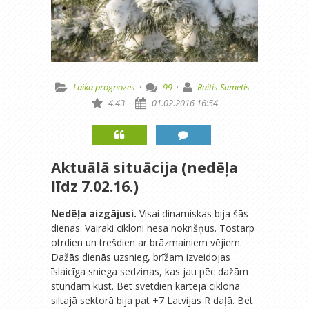
Laika prognozes
·
99
·
Raitis Sametis
·
4.43
·
01.02.2016 16:54
Aktuālā situācija (nedēļa
līdz 7.02.16.)
Nedēļa aizgājusi.
Visai dinamiskas bija šās
dienas. Vairaki cikloni nesa nokrišņus. Tostarp
otrdien un trešdien ar brāzmainiem vējiem.
Dažās dienās uzsnieg, brīžam izveidojas
īslaicīga sniega sedziņas, kas jau pēc dažām
stundām kūst. Bet svētdien kārtējā ciklona
siltajā sektorā bija pat +7 Latvijas R daļā. Bet