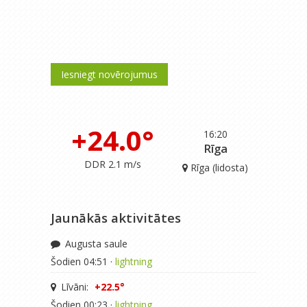
Iesniegt novērojumus
+24.0°
16:20
Rīga
DDR 2.1 m/s
Rīga (lidosta)
Jaunākās aktivitātes
Augusta saule
Šodien 04:51 ·
lightning
Līvāni:
+22.5°
Šodien 00:23 ·
lightning