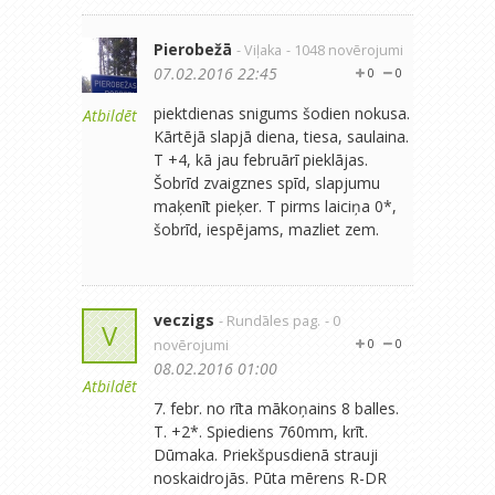
Pierobežā
- Viļaka
- 1048 novērojumi
07.02.2016 22:45
0
0
piektdienas snigums šodien nokusa.
Atbildēt
Kārtējā slapjā diena, tiesa, saulaina.
T +4, kā jau februārī pieklājas.
Šobrīd zvaigznes spīd, slapjumu
maķenīt pieķer. T pirms laiciņa 0*,
šobrīd, iespējams, mazliet zem.
veczigs
- Rundāles pag.
- 0
V
novērojumi
0
0
08.02.2016 01:00
Atbildēt
7. febr. no rīta mākoņains 8 balles.
T. +2*. Spiediens 760mm, krīt.
Dūmaka. Priekšpusdienā strauji
noskaidrojās. Pūta mērens R-DR