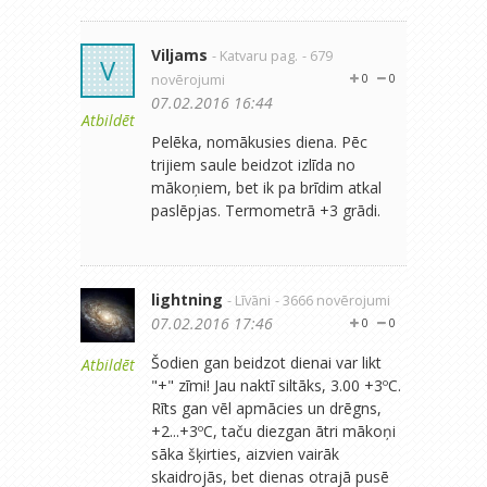
Viljams
- Katvaru pag.
- 679
V
novērojumi
0
0
07.02.2016 16:44
Atbildēt
Pelēka, nomākusies diena. Pēc
trijiem saule beidzot izlīda no
mākoņiem, bet ik pa brīdim atkal
paslēpjas. Termometrā +3 grādi.
lightning
- Līvāni
- 3666 novērojumi
07.02.2016 17:46
0
0
Šodien gan beidzot dienai var likt
Atbildēt
"+" zīmi! Jau naktī siltāks, 3.00 +3ºC.
Rīts gan vēl apmācies un drēgns,
+2...+3ºC, taču diezgan ātri mākoņi
sāka šķirties, aizvien vairāk
skaidrojās, bet dienas otrajā pusē