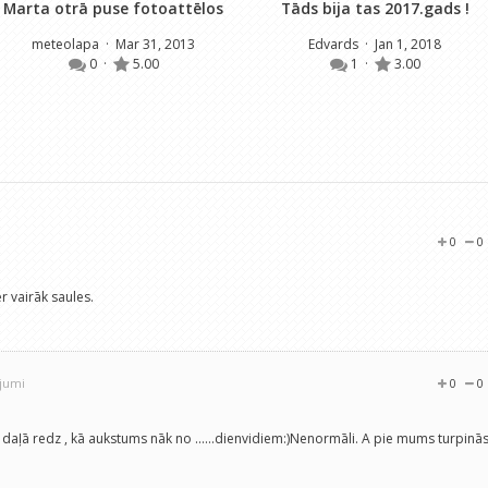
Marta otrā puse fotoattēlos
Tāds bija tas 2017.gads !
meteolapa
· Mar 31, 2013
Edvards
· Jan 1, 2018
0
·
5.00
1
·
3.00
0
0
r vairāk saules.
ojumi
0
0
 t* daļā redz , kā aukstums nāk no ......dienvidiem:)Nenormāli. A pie mums turpinā