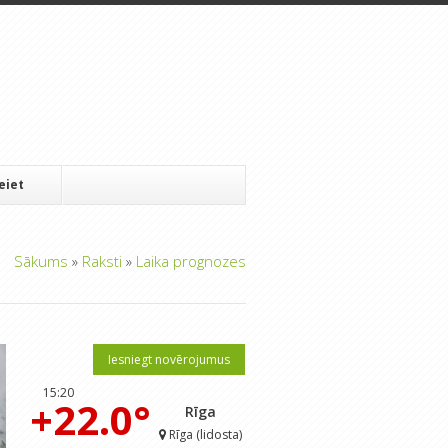
Ieiet
Sākums
»
Raksti
»
Laika prognozes
Iesniegt novērojumus
15:20
+22.0°
Rīga
Rīga (lidosta)