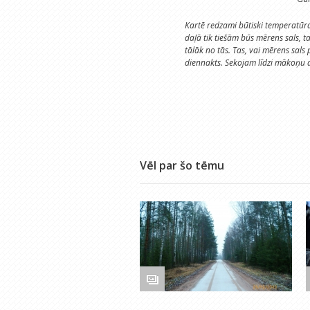
Kartē redzami būtiski temperatūras
daļā tik tiešām būs mērens sals, t
tālāk no tās. Tas, vai mērens sals 
diennakts. Sekojam līdzi mākoņu
Vēl par šo tēmu