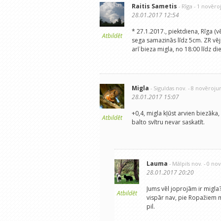
Raitis Sametis
- Rīga
- 1 novēr
28.01.2017 12:54
* 27.1.2017., piektdiena, Rīga (
Atbildēt
sega samazinās līdz 5cm. ZR vēj
arī bieza migla, no 18:00 līdz d
Migla
- Siguldas nov.
- 8 novēroju
28.01.2017 15:07
+0,4, migla kļūst arvien biezāka,
Atbildēt
balto svītru nevar saskatīt.
Lauma
- Mālpils nov.
- 0 no
28.01.2017 20:20
Jums vēl joprojām ir migla
Atbildēt
vispār nav, pie Ropažiem m
pil.