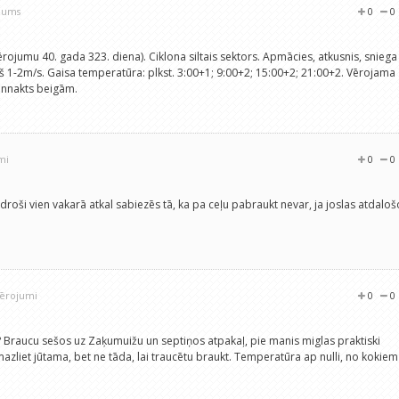
ojums
0
0
vērojumu 40. gada 323. diena). Ciklona siltais sektors. Apmācies, atkusnis, sniega
š 1-2m/s. Gaisa temperatūra: plkst. 3:00+1; 9:00+2; 15:00+2; 21:00+2. Vērojama
iennakts beigām.
mi
0
0
 droši vien vakarā atkal sabiezēs tā, ka pa ceļu pabraukt nevar, ja joslas atdaloš
vērojumi
0
0
? Braucu sešos uz Zaķumuižu un septiņos atpakaļ, pie manis miglas praktiski
azliet jūtama, bet ne tāda, lai traucētu braukt. Temperatūra ap nulli, no kokiem