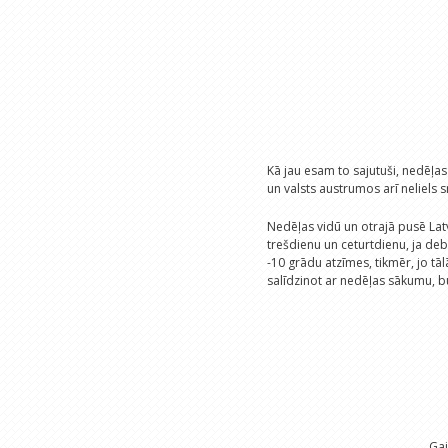
Kā jau esam to sajutuši, nedēļas 
un valsts austrumos arī neliels 
Nedēļas vidū un otrajā pusē Latv
trešdienu un ceturtdienu, ja deb
-10 grādu atzīmes, tikmēr, jo tā
salīdzinot ar nedēļas sākumu, būs 
Gai