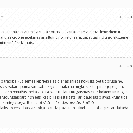
umi
0
0
rmāli nemaz nav un šoziem tā noticis jau vairākas reizes. Uz dienvidiem ir
antijas ciklonu ietekmes ar siltumu no rietumiem, tāpat tas ir dziļāk iekšzemē,
ontinentālāks klimats.
0
0
 parādība - uz zemes iepriekšējās dienas sniegs nokusis, bet uz bruģa nē,
sies, vakarā pamazām sabiezēja dūmakaina migla, kas turpinās joprojām.
le. Anniņmuižas mežā vakarā skaisti - laternu gaismas caur kokiem un miglas
a vidū visapkārt ir sniegs (kas bijis piestaigāts), arī daudzās pļavās, krūmājos
s sniega sega. Bet nu pilsētā lielākoties bez tās. Šorīt 0.
is laiks no veselības viedokļa. Daudzi pazīstami cilvēki jau nolikušies ar dažāda