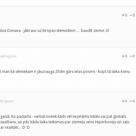
0
0
salusi Donava - jābrauc uz Eiropas dienvidiem .... baudīt ziemu! :D
novērojums
0
0
opš man kā sētniekam ir jāuzrauga 250m gars ielas posms - kopš tā laika esmu
vērojumi
0
0
gaisā. Ko padarīsi - varbūt notiek kāds vēl nezināms lokāls vai pat globāls
 sasilšanu, un pēc kāda laika teiksmas par ziemeļu zemi Hiperboreju un zaļo
 realitāti... :D :D