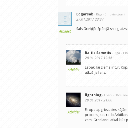
Edgarsab
- Rīga
- 0 novērojumi
E
27.01.2017 23:37
Sals Grieķijā, Spānijā snieg, aiz
Atbildēt
Raitis Sametis
- Rīga
- 1 
28.01.2017 12:56
Labāk, lai ziema ir tur. K
Atbildēt
atkušņa fans.
lightning
- Līvāni
- 3666 no
28.01.2017 21:00
Eiropa apgriezusies kājām 
Atbildēt
process, kas rada Arktikas
zemi Grenlandi atkal kļūs par