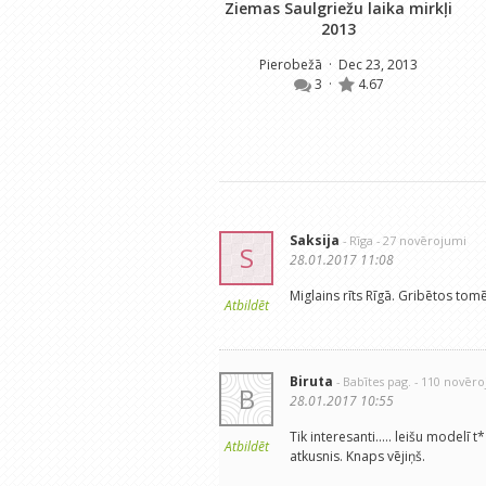
Ziemas Saulgriežu laika mirkļi
2013
Pierobežā
· Dec 23, 2013
3
·
4.67
Saksija
- Rīga
- 27 novērojumi
S
28.01.2017 11:08
Miglains rīts Rīgā. Gribētos tomē
Atbildēt
Biruta
- Babītes pag.
- 110 novēr
B
28.01.2017 10:55
Tik interesanti..... leišu modelī
Atbildēt
atkusnis. Knaps vējiņš.