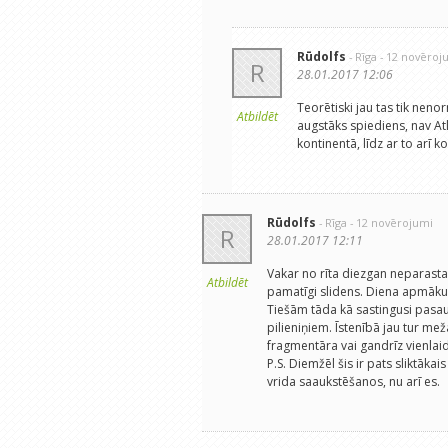
Rūdolfs
- Rīga
- 12 novēroj
R
28.01.2017 12:06
Teorētiski jau tas tik neno
Atbildēt
augstāks spiediens, nav Atl
kontinentā, līdz ar to arī k
Rūdolfs
- Rīga
- 12 novērojumi
R
28.01.2017 12:11
Vakar no rīta diezgan neparasta
Atbildēt
pamatīgi slidens. Diena apmāku
Tiešām tāda kā sastingusi pasau
pilieniņiem. Īstenībā jau tur mež
fragmentāra vai gandrīz vienlaidu
P.S. Diemžēl šis ir pats sliktāka
vrida saaukstēšanos, nu arī es.