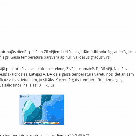
pirmajās dienās pie R un ZR vējiem biežāk sagaidāmi sīki nokrišņi, attiecīgi lietu
sniegs. Gaisa temperatūra pārsvarā ap nulli vai dažus grādus virs.
ijā pastiprināsies anticiklona ietekme, Z vējus nomainīs D, DR vēji. Naktī uz
esis skaidrosies, Latvijas A, DA daļā gaisa temperatūra varētu noslīdēt arī zem
lāk uz valsts rietumiem, jo siltāks. Kurzemē gaisa temperatūras izmaiņas,
salīdzinoši nelielas (0 ... -5 C).
sa temperatūras kontrasti ceturtdienas rītā (LVĢMC)