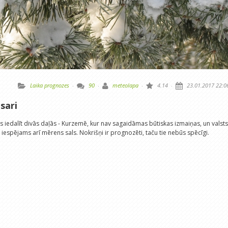
Laika prognozes
·
90
·
meteolapa
·
4.14
·
23.01.2017 22:0
sari
rēs iedalīt divās daļās - Kurzemē, kur nav sagaidāmas būtiskas izmaiņas, un valsts
iespējams arī mērens sals. Nokrišņi ir prognozēti, taču tie nebūs spēcīgi.