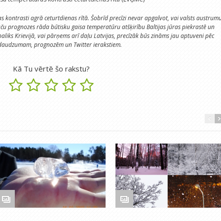
 kontrasti agrā ceturtdienas rītā. Šobrīd precīzi nevar apgalvot, vai valsts austrum
aču prognozes rāda būtisku gaisa temperatūru atšķirību Baltijas jūras piekrastē un
paliks Krievijā, vai pārņems arī daļu Latvijas, precīzāk būs zināms jau aptuveni pēc
 daudzumam, prognozēm un Twitter ierakstiem.
Kā Tu vērtē šo rakstu?