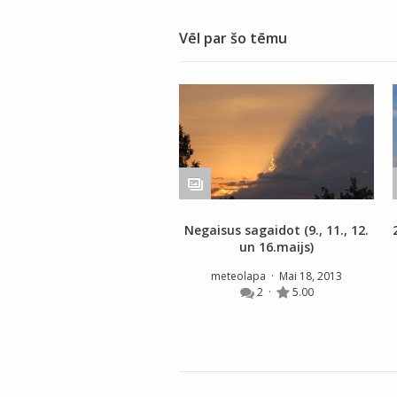
Vēl par šo tēmu
Negaisus sagaidot (9., 11., 12.
un 16.maijs)
meteolapa
· Mai 18, 2013
2
·
5.00