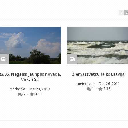
23.05. Negaiss Jaunpils novadā,
Ziemassvētku laiks Latvijā
Viesatās
meteolapa
· Dec 26, 2011
1
·
3.36
Madarela
· Mai 23, 2019
2
·
4.13