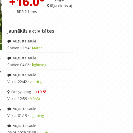
+16.0°
Rīga (lidosta)
RDR 2.1 m/s
Jaunākās aktivitātes
Augusta saule
Šodien 12:54 ·
Mārča
Augusta saule
1
Šodien 04:06 ·
lightning
e
Augusta saule
Vakar 22:42 ·
veczirgs
Otaņķu pag.:
+19.5°
Vakar 12:59 ·
Mārča
Augusta saule
m
Vakar 01:19 ·
lightning
Augusta saule
06.08.2026 23:59 ·
veczirgs