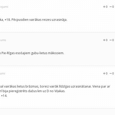
rojumi
0
0
ka, +18. Pēcpusdien vairākas reizes uzrasināja.
ojums
0
0
 un Pie-Rīgas esošajiem gubu-lietus mākoņiem.
jumi
0
0
kal vairākas lietus brāzmas, šoreiz vairāk līdzīgas uzrasināšanai. Viena par ar
ī bija piereģistrēts dažus km uz D no Viļakas.
 +14.