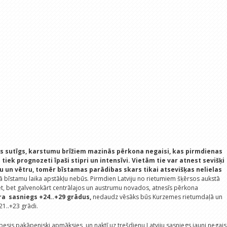
s sutīgs, karstumu brīžiem mazinās pērkona negaisi, kas pirmdienas
tiek prognozeti īpaši stipri un intensīvi.
Vietām tie var atnest sevišķi
u un vētru, tomēr bīstamas parādibas skars tikai atsevišķas nelielas
ļā bīstamu laika apstākļu nebūs. Pirmdien Latviju no rietumiem šķērsos aukstā
t, bet galvenokārt centrālajos un austrumu novados, atnesīs pērkona
a sasniegs +24..+29 grādus,
nedaudz vēsāks būs Kurzemes rietumdaļā un
21..+23 grādi.
besis pakāpeniski apmāksies, un naktī uz trešdienu Latviju sasniegs jauni negai