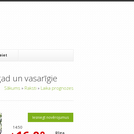
Ieiet
gad un vasarīgie
Sākums
»
Raksti
»
Laika prognozes
Iesniegt novērojumus
14:50
Rīga