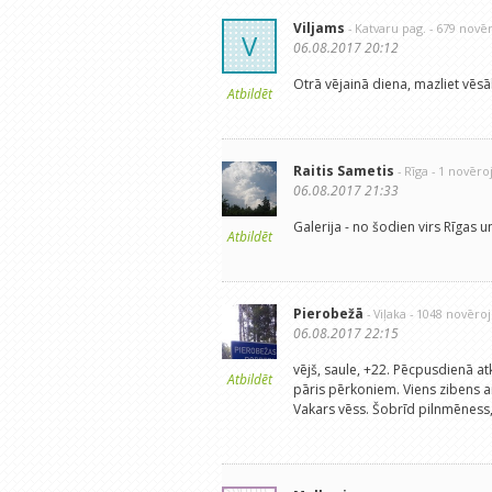
Viljams
- Katvaru pag.
- 679 novē
V
06.08.2017 20:12
Otrā vējainā diena, mazliet vēsā
Atbildēt
Raitis Sametis
- Rīga
- 1 novēr
06.08.2017 21:33
Galerija - no šodien virs Rīgas
Atbildēt
Pierobežā
- Viļaka
- 1048 novēro
06.08.2017 22:15
vējš, saule, +22. Pēcpusdienā at
Atbildēt
pāris pērkoniem. Viens zibens ar
Vakars vēss. Šobrīd pilnmēness,