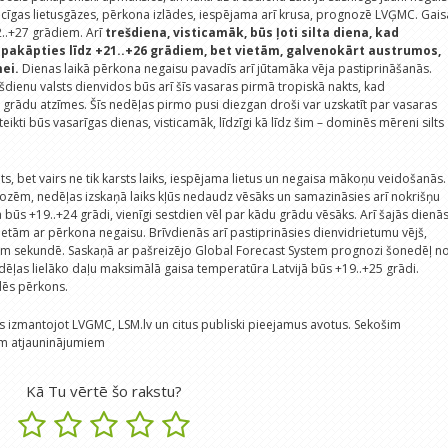
cīgas lietusgāzes, pērkona izlādes, iespējama arī krusa, prognozē LVĢMC. Gais
..+27 grādiem. Arī
trešdiena, visticamāk, būs ļoti silta diena, kad
akāpties līdz +21..+26 grādiem, bet vietām, galvenokārt austrumos,
mei.
Dienas laikā pērkona negaisu pavadīs arī jūtamāka vēja pastiprināšanās.
rešdienu valsts dienvidos būs arī šīs vasaras pirmā tropiskā nakts, kad
rādu atzīmes. Šīs nedēļas pirmo pusi diezgan droši var uzskatīt par vasaras
oteikti būs vasarīgas dienas, visticamāk, līdzīgi kā līdz šim – dominēs mēreni silts
s, bet vairs ne tik karsts laiks, iespējama lietus un negaisa mākoņu veidošanās.
zēm, nedēļas izskaņā laiks kļūs nedaudz vēsāks un samazināsies arī nokrišņu
būs +19..+24 grādi, vienīgi sestdien vēl par kādu grādu vēsāks. Arī šajās dienā
vietām ar pērkona negaisu. Brīvdienās arī pastiprināsies dienvidrietumu vējš,
m sekundē. Saskaņā ar pašreizējo Global Forecast System prognozi šonedēļ n
dēļas lielāko daļu maksimālā gaisa temperatūra Latvijā būs +19..+25 grādi.
rdēs pērkons.
 izmantojot LVGMC, LSM.lv un citus publiski pieejamus avotus. Sekošim
m atjauninājumiem
Kā Tu vērtē šo rakstu?