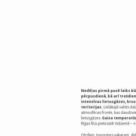
Nedēļas pirmā pusē laiks bū
pēcpusdienā, kā arī trešdien 
intensīvas lietusgāzes, krus
teritorijas.
Lielākajā valsts da
atmosfēras fronte, kas daudzvie
lietusgāzes.
Gaisa temperatūr
Rīgas līča piekrastē Vidzemē – +
Otrdien, tuvojoties vakaram, de