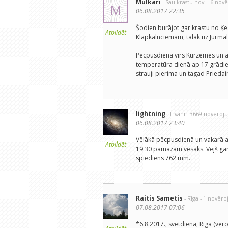
Mulkari
- Saulkrastu nov.
- 6 nov
M
06.08.2017 22:35
Šodien burājot gar krastu no Ķ
Atbildēt
Klapkalnciemam, tālāk uz Jūrmala
Pēcpusdienā virs Kurzemes un arī
temperatūra dienā ap 17 grādiem
strauji pierima un tagad Priedai
lightning
- Līvāni
- 3669 novēroj
06.08.2017 23:40
Vēlākā pēcpusdienā un vakarā at
Atbildēt
19.30 pamazām vēsāks. Vējš gan 
spiediens 762 mm.
Raitis Sametis
- Rīga
- 1 novēr
07.08.2017 07:06
*6.8.2017., svētdiena, Rīga (vēr