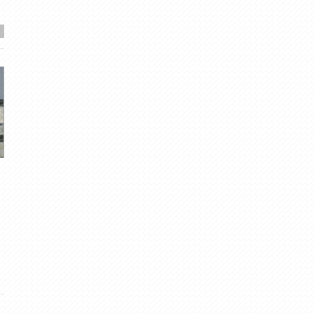
Negaisa mākoņi 11.-12.jūnijā
Aprīļa foto noskaņa
meteolapa
· Jun 12, 2011
meteolapa
· Mai 9, 2015
3
·
3.00
0
·
4.67