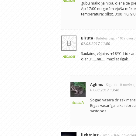
Atbildēt
gubu mākoņainība, dienā tie pi
Ap 17:00 no garām ejoša mākoņa
temperatūra: plkst. 3:00+16; 9:
Biruta
- Babītes pag.
- 110 novēr
B
07.08.2017 11:00
Saulains, vējains, +18*C. Līdz ar
Atbildēt
dienu".....nu..... mazliet ilgāk.
Aglims
- Sigulda
- 0 novēro
07.08.2017 13:46
Šogad vasara drīzāk mērām
Atbildēt
Rigas vasarīga laika iebrau
sastopos
lightning
- Līvāni
- 3669 novēroj