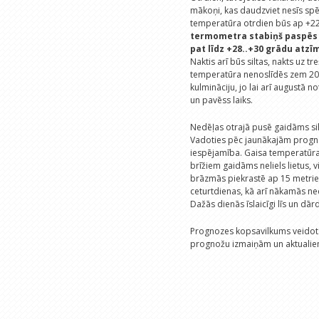
mākoņi, kas daudzviet nesīs spē
temperatūra otrdien būs ap +22
termometra stabiņš paspēs p
pat līdz +28..+30 grādu atzī
Naktis arī būs siltas, nakts uz t
temperatūra nenoslīdēs zem 20 g
kulmināciju, jo lai arī augustā n
un pavēss laiks.
Nedēļas otrajā pusē gaidāms silt
Vadoties pēc jaunākajām progno
iespējamība. Gaisa temperatūra 
brīžiem gaidāms neliels lietus, 
brāzmās piekrastē ap 15 metrie
ceturtdienas, kā arī nākamās ne
Dažās dienās īslaicīgi līs un dā
Prognozes kopsavilkums veidots
prognožu izmaiņām un aktualie