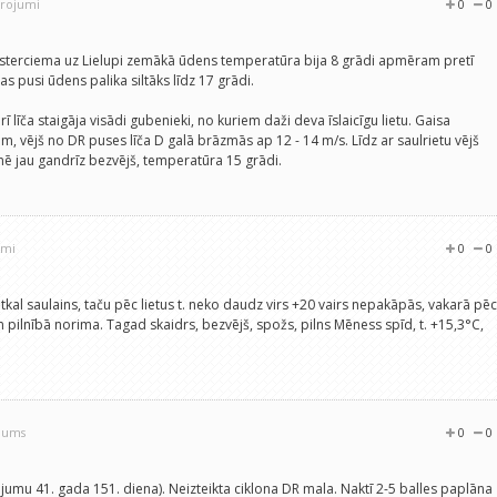
ērojumi
0
0
esterciema uz Lielupi zemākā ūdens temperatūra bija 8 grādi apmēram pretī
s pusi ūdens palika siltāks līdz 17 grādi.
 līča staigāja visādi gubenieki, no kuriem daži deva īslaicīgu lietu. Gaisa
, vējš no DR puses līča D galā brāzmās ap 12 - 14 m/s. Līdz ar saulrietu vējš
nē jau gandrīz bezvējš, temperatūra 15 grādi.
umi
0
0
kal saulains, taču pēc lietus t. neko daudz virs +20 vairs nepakāpās, vakarā pēc
pilnībā norima. Tagad skaidrs, bezvējš, spožs, pilns Mēness spīd, t. +15,3°C,
ojums
0
0
ojumu 41. gada 151. diena). Neizteikta ciklona DR mala. Naktī 2-5 balles paplāna