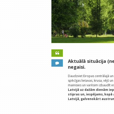
Aktuālā situācija (n
negaisi.
Daudzviet Eiropas centrālajā un 
spēcīgas lietavas, krusa, vējš un
mainisies un varēsim izbaudīt vi
Latvijā uz dažām dienām iep
stipras un, iespējams, kopā
Latvijā, galvenokārt austru