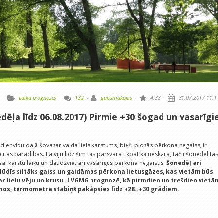
Laika prognozes
·
132
·
gubumākonis
·
4.33
·
31.07.2017 11:1
edēļa līdz 06.08.2017) Pirmie +30 šogad un vasarīgi
dienvidu daļā šovasar valda liels karstums, bieži plosās pērkona negaiss, ir
 citas parādības. Latviju līdz šim tas pārsvara tikpat ka neskāra, taču šonedēl tas
sai karstu laiku un daudzviet arī vasarīgus pērkona negaisus.
Šonedēļ arī
lūdīs siltāks gaiss un gaidāmas pērkona lietusgāzes, kas vietām būs
 ar lielu vēju un krusu. LVGMG prognozē, kā pirmdien un trešdien vietā
mos, termometra stabiņš pakāpsies līdz +28..+30 grādiem.