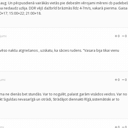
eaug. Un pēcpusdienā vairākās vietās pie debesīm vērojami mēreni cb padebeš
 nedaudz uzlija. DDR vējš dažbrīd brāzmās līdz 4-7m/s, vakarā pierima. Gaisa
00+17; 15:00+22; 21:00+18.
ojumi
0
0
 vēso nakšu atgriešanos , uzskatu, ka sācies rudens. "Vasara bija tikai vienu
jumi
0
0
a ne dienās bet stundās. Var to nogulēt, palaist garām visādos veidos. Var no
kt Siguldas nevasarīgā un otrādi, Strādājot diennakti Rīgā,sistemātiski ar to
umi
0
0