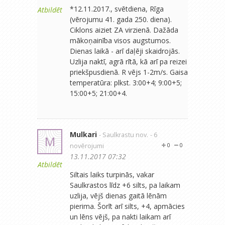
*12.11.2017., svētdiena, Rīga
Atbildēt
(vērojumu 41. gada 250. diena).
Ciklons aiziet ZA virzienā. Dažāda
mākoņainība visos augstumos.
Dienas laikā - arī daļēji skaidrojās.
Uzlija naktī, agrā rītā, kā arī pa reizei
priekšpusdienā. R vējs 1-2m/s. Gaisa
temperatūra: plkst. 3:00+4; 9:00+5;
15:00+5; 21:00+4.
Mulkari
- Saulkrastu nov.
- 6
M
novērojumi
0
0
13.11.2017 07:32
Atbildēt
Siltais laiks turpinās, vakar
Saulkrastos līdz +6 silts, pa laikam
uzlija, vējš dienas gaitā lēnām
pierima. Šorīt arī silts, +4, apmācies
un lēns vējš, pa nakti laikam arī