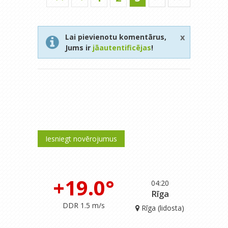
x
Lai pievienotu komentārus,
Jums ir
jāautentificējas
!
Iesniegt novērojumus
+19.0°
04:20
Rīga
DDR 1.5 m/s
Rīga (lidosta)