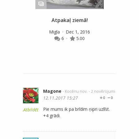
Atpakaļ ziemā!
13.
Migla
· Dec 1, 2016
6
·
5.00
Magone
- Kocēnu nov.
- 2 novērojumi
12.11.2017 15:27
0
0
Pie mums ik pa brīdim ņipri uzlīst.
Atbildēt
+4 grādi.