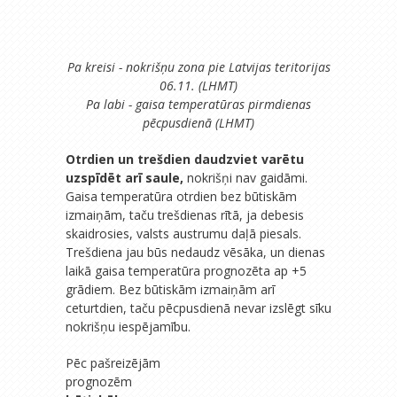
Pa kreisi - nokrišņu zona pie Latvijas teritorijas
06.11. (LHMT)
Pa labi - gaisa temperatūras pirmdienas
pēcpusdienā (LHMT)
Otrdien un trešdien daudzviet varētu
uzspīdēt arī saule,
nokrišņi nav gaidāmi.
Gaisa temperatūra otrdien bez būtiskām
izmaiņām, taču trešdienas rītā, ja debesis
skaidrosies, valsts austrumu daļā piesals.
Trešdiena jau būs nedaudz vēsāka, un dienas
laikā gaisa temperatūra prognozēta ap +5
grādiem. Bez būtiskām izmaiņām arī
ceturtdien, taču pēcpusdienā nevar izslēgt sīku
nokrišņu iespējamību.
Pēc pašreizējām
prognozēm