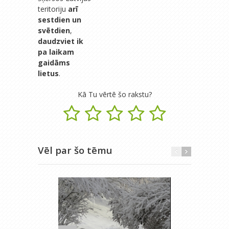
teritoriju
arī
sestdien un
svētdien
,
daudzviet ik
pa laikam
gaidāms
lietus
.
Kā Tu vērtē šo rakstu?
Vēl par šo tēmu