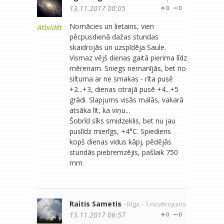
13.11.2017 00:05
0
0
Nomācies un lietains, vien
Atbildēt
pēcpusdienā dažas stundas
skaidrojās un uzspīdēja Saule.
Vismaz vējš dienas gaitā pierima līdz
mērenam. Sniegs nemanījās, bet no
siltuma ar ne smakas - rīta pusē
+2...+3, dienas otrajā pusē +4...+5
grādi. Slapjums visās malās, vakarā
atsāka līt, ka viņu...
Šobrīd sīks smidzeklis, bet nu jau
puslīdz mierīgs, +4°C. Spiediens
kopš dienas vidus kāpj, pēdējās
stundās piebremzējis, pašlaik 750
mm.
Raitis Sametis
- Rīga
- 1 novērojums
13.11.2017 06:57
0
0