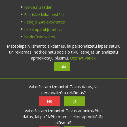
Nokrišņu radari
Faktiskie laika apstākļi
Pēdējo 24h aktivitātes
Laika apstākļu arhīvs
Noderīgas saites
Meteolapa.lv izmanto sīkdatnes, lai personalizētu lapas saturu
un reklāmas, nodrošinātu sociālo tīklu iespējas un analizētu
Kontakti
apmeklētāju plūsmu.
Uzzināt vairāk.
Labi
Sazinies:
nosūti ziņu
E-pasts:
info@meteolapa.lv
Vai drīkstam izmantot Tavus datus, lai
personalizētu reklāmas?
Seko mums
Nē
Jā
Vai drīkstam izmantot Tavus anonimizētus
datus, lai palīdzētu mums sekot apmeklētāju
plūsmai?