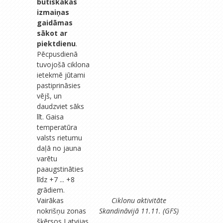
būtiskākas
izmaiņas
gaidāmas
sākot ar
piektdienu
.
Pēcpusdienā
tuvojošā ciklona
ietekmē jūtami
pastiprināsies
vējš, un
daudzviet sāks
līt. Gaisa
temperatūra
valsts rietumu
daļā no jauna
varētu
paaugstināties
līdz +7 ... +8
grādiem.
Vairākas
Ciklonu aktivitāte
nokrišņu zonas
Skandināvijā 11.11. (GFS)
šķērsos Latvijas