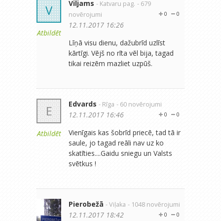
Viljams
- Katvaru pag.
- 679
V
novērojumi
0
0
12.11.2017 16:26
Atbildēt
Līņā visu dienu, dažubrīd uzlīst
kārtīgi. Vējš no rīta vēl bija, tagad
tikai reizēm mazliet uzpūš.
Edvards
- Rīga
- 60 novērojumi
E
12.11.2017 16:46
0
0
Vienīgais kas šobrīd priecē, tad tā ir
Atbildēt
saule, jo tagad reāli nav uz ko
skatīties....Gaidu sniegu un Valsts
svētkus !
Pierobežā
- Viļaka
- 1048 novērojumi
12.11.2017 18:42
0
0