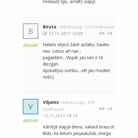
nedaudz lijis, asfalts slapjš.
Biruta
- Babītes pag.
- 110 novērojumi
B
13.11.2017 12:09
0
0
Neliels vējiņš žāvē asfaltu. Saules
Atbildēt
nav. Lietus arī nav ,
pagaidām....Vispār jau sen ir tā
diezgan.
Apskatījos rumbu....vēl jau mazliet
redz:)
Viljams
- Katvaru pag.
- 679
V
novērojumi
0
0
13.11.2017 19:14
Atbildēt
Kārtējā slapjā diena, vakarā braucot
likās, ka lietum piejaukušās sniega