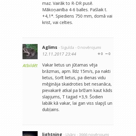
maz. Vairāk to R-DR pusē.
Mākoņainība 4-6 balles. Pašlaik t.
+4,1*. Spiediens 750 mm, domā vai
krist, vai celties.
Aglims
- Sigulda
- 0 novērojumi
12.11.2017 23:44
0
0
Vakar lietus un jūtamas vēja
Atbildēt
brāzmas, apm. līdz 15m/s, pa nakti
lietus, šorīt lietus, pa dienas vidu
mēģināja skaidroties bet nesanāca,
pievakarē atkal pa brīžam kaut kāds
slapjums, T tagad +3,9. Šodien
labāk kā vakar, lai gan viss slapjš un
dubļains.
lightning
- Līvāni
- 3666 novērojumi