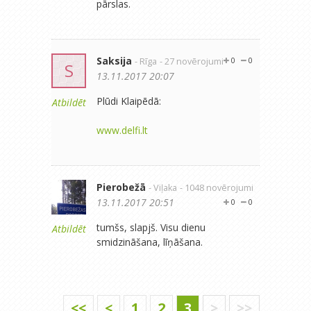
pārslas.
Saksija
- Rīga
- 27 novērojumi
0
0
S
13.11.2017 20:07
Plūdi Klaipēdā:
Atbildēt
www.delfi.lt
Pierobežā
- Viļaka
- 1048 novērojumi
13.11.2017 20:51
0
0
tumšs, slapjš. Visu dienu
Atbildēt
smidzināšana, līņāšana.
<<
<
1
2
3
>
>>