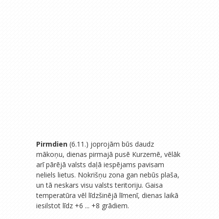
Pirmdien
(6.11.) joprojām būs daudz
mākoņu, dienas pirmajā pusē Kurzemē, vēlāk
arī pārējā valsts daļā iespējams pavisam
neliels lietus. Nokrišņu zona gan nebūs plaša,
un tā neskars visu valsts teritoriju. Gaisa
temperatūra vēl līdzšinējā līmenī, dienas laikā
iesilstot līdz +6 ... +8 grādiem.