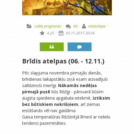
Laika prognozes
·
64
·
meteolapa
·
4.25
·
05.11.2017 20:34
Brīdis atelpas (06. - 12.11.)
Pēc slapjuma novembra pirmajās dienās,
brīvdienas laikapstākļu ziņā esam aizvadījuši
salīdzinoši mierīgi.
Nākamās nedēļas
pirmajā pusē
būs līdzīgi - pārsvarā būsim
augsta spiediena apgabala ietekmē,
iztiksim
bez būtiskiem nokrišņiem
, arī ziemas
iestāšanās vēl nav gaidāma.
Gaisa temperatūras līdzšinējā līmenī ar nelielu
tendenci pazemināties.