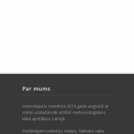
Par mums
meteolapa.lv izveidota 2010.gada augustā ar
mērķi uzskatāmāk attēlot meteoroloģiskos
laika apstākļus Latvijā.
Piedāvājam nokrišņu radaru, faktisko laika