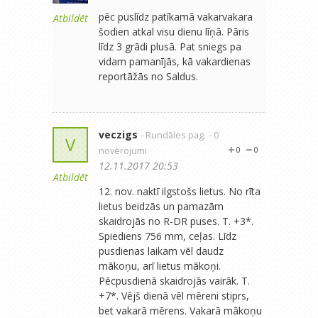
pēc puslīdz patīkamā vakarvakara
Atbildēt
šodien atkal visu dienu līņā. Pāris
līdz 3 grādi plusā. Pat sniegs pa
vidam pamanījās, kā vakardienas
reportāžās no Saldus.
veczigs
- Rundāles pag.
- 0
V
novērojumi
0
0
12.11.2017 20:53
Atbildēt
12. nov. naktī ilgstošs lietus. No rīta
lietus beidzās un pamazām
skaidrojās no R-DR puses. T. +3*.
Spiediens 756 mm, ceļas. Līdz
pusdienas laikam vēl daudz
mākoņu, arī lietus mākoņi.
Pēcpusdienā skaidrojās vairāk. T.
+7*. Vējš dienā vēl mēreni stiprs,
bet vakarā mērens. Vakarā mākoņu