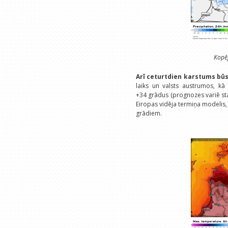
Kopē
Arī ceturtdien karstums bū
laiks un valsts austrumos, kā
+34 grādus (prognozes variē st
Eiropas vidēja termiņa modelis
grādiem.