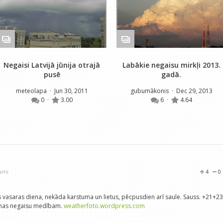
Negaisi Latvijā jūnija otrajā
Labākie negaisu mirkļi 2013.
pusē
gadā.
meteolapa
· Jun 30, 2011
gubumākonis
· Dec 29, 2013
0
·
3.00
6
·
4.64
jumi
4
0
 vasaras diena, nekāda karstuma un lietus, pēcpusdien arī saule. Sauss. +21+23
ienas negaisu medībam.
weatherfoto.wordpress.com