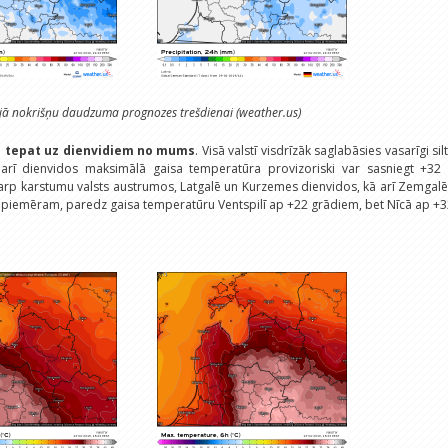
jā nokrišņu daudzuma prognozes trešdienai (weather.us)
s tepat uz dienvidiem no mums
. Visā valstī visdrīzāk saglabāsies vasarīgi sil
 arī dienvidos maksimālā gaisa temperatūra provizoriski var sasniegt +32 .
arp karstumu valsts austrumos, Latgalē un Kurzemes dienvidos, kā arī Zemgalē
, piemēram, paredz gaisa temperatūru Ventspilī ap +22 grādiem, bet Nīcā ap +