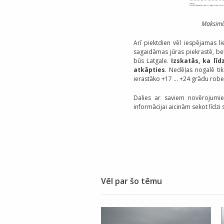
Maksimāl
Arī piektdien vēl iespējamas l
sagaidāmas jūras piekrastē, be
būs Latgale.
Izskatās, ka līd
atkāpties
. Nedēļas nogalē tik
ierastāko +17 ... +24 grādu robe
Dalies ar saviem novērojumi
informācijai aicinām sekot līdzi 
Vēl par šo tēmu