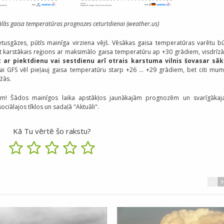
ās gaisa temperatūras prognozes ceturtdienai (weather.us)
ietusgāzes, pūtīs mainīga virziena vējš. Vēsākas gaisa temperatūras varētu b
t karstākais reģions ar maksimālo gaisa temperatūru ap +30 grādiem, visdrīz
z ar piektdienu vai sestdienu arī otrais karstuma vilnis šovasar sāk
ai GFS vēl pieļauj gaisa temperatūru starp +26 ... +29 grādiem, bet citi mu
žās.
em! Šādos mainīgos laika apstākļos jaunākajām prognozēm un svarīgākaja
sociālajos tīklos un sadaļā "Aktuāli".
Kā Tu vērtē šo rakstu?