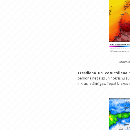
Maksim
Trešdiena un ceturtdiena 
pērkona negaiss un nokrišņu sum
ir krasi atšķirīgas. Tepat blaku