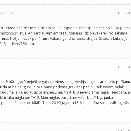
ovērojumi
0
0
17°C. Spiediens 763 mm. Brīžiem saule uzspīdēja. Priekšpusdienā no D-DR puses
smidzinošs lietus. Ar pārtraukumiem tas turpinājās līdz pievakarei. No sākuma
norima. Nolija mazāk par 1 mm. Vakarā gandrīz noskaidrojās. Siltākais laiks bija
°C. Spiediens 766 mm.
3
0
karē pāris garāmejoši negaisi un viens neilgs vietējs negaiss ar nelielu palīšanu.
ķīda ar baltu uguni un bija baiss pērkona grāviens pēc 2-3 sekundēm, vēlāk
izlaiduma laikā, nojaucis priekšnesumu. Naktī bija ievērojama migla, izejot ārā, a
ā ir silta migla pie T+18. Man miglas parasti ne visai, bet šī bija jauka.
cpusdienā saule un MMD, T ap+20-22,tagad +15.6, man sāka salt, uzvilku garās