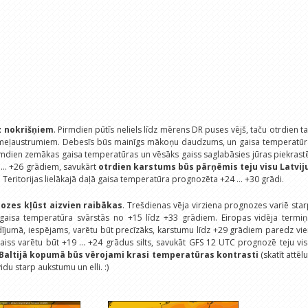
z nokrišņiem
. Pirmdien pūtīs neliels līdz mērens DR puses vējš, taču otrdien t
iemeļaustrumiem. Debesīs būs mainīgs mākoņu daudzums, un gaisa temperatūr
rmdien zemākas gaisa temperatūras un vēsāks gaiss saglabāsies jūras piekrast
2 ... +26 grādiem, savukārt
otrdien karstums būs pārņēmis teju visu Latvij
 Teritorijas lielākajā daļā gaisa temperatūra prognozēta +24 ... +30 grādi.
ozes kļūst aizvien raibākas
. Trešdienas vēja virziena prognozes variē sta
aisa temperatūra svārstās no +15 līdz +33 grādiem. Eiropas vidēja termiņ
ījumā, iespējams, varētu būt precīzāks, karstumu līdz +29 grādiem paredz vi
 gaiss varētu būt +19 ... +24 grādus silts, savukāt GFS 12 UTC prognozē teju vi
Baltijā kopumā būs vērojami krasi temperatūras kontrasti
(skatīt attēl
du starp aukstumu un elli. :)