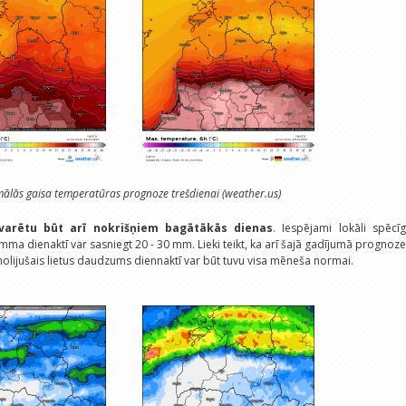
ālās gaisa temperatūras prognoze trešdienai (weather.us)
varētu būt arī nokrišņiem bagātākās dienas
. Iespējami lokāli spēcī
ma dienaktī var sasniegt 20 - 30 mm. Lieki teikt, ka arī šajā gadījumā prognoz
s nolijušais lietus daudzums diennaktī var būt tuvu visa mēneša normai.