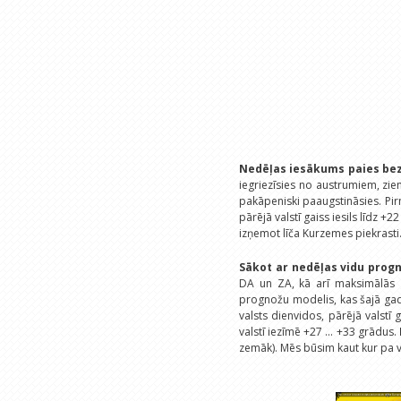
Nedēļas iesākums paies be
iegriezīsies no austrumiem, z
pakāpeniski paaugstināsies. Pi
pārējā valstī gaiss iesils līdz +2
izņemot līča Kurzemes piekrasti.
Sākot ar nedēļas vidu progn
DA un ZA, kā arī maksimālās g
prognožu modelis, kas šajā gad
valsts dienvidos, pārējā valstī
valstī iezīmē +27 ... +33 grādus.
zemāk). Mēs būsim kaut kur pa vi