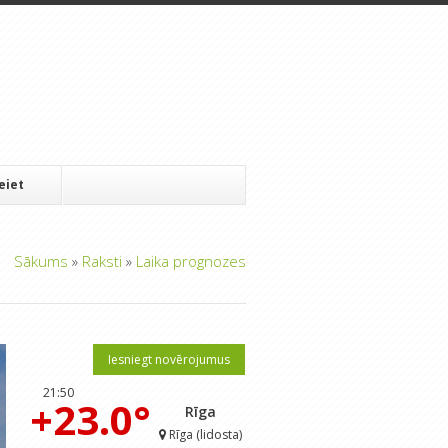
Ieiet
Sākums
»
Raksti
»
Laika prognozes
Iesniegt novērojumus
21:50
+23.0°
Rīga
Rīga (lidosta)