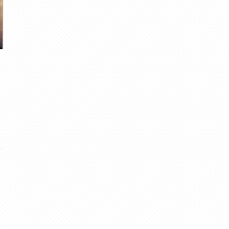
Negaisi Rīgā 18.08. un 2.09.
Negaisi 16., 21., 22.ma
gubumākonis
· Sep 3, 2011
meteolapa
· Mai 23, 201
2
·
3.00
0
·
5.00