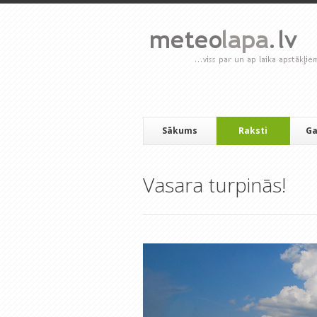
Sākums
Raksti
Ga
Vasara turpinās!