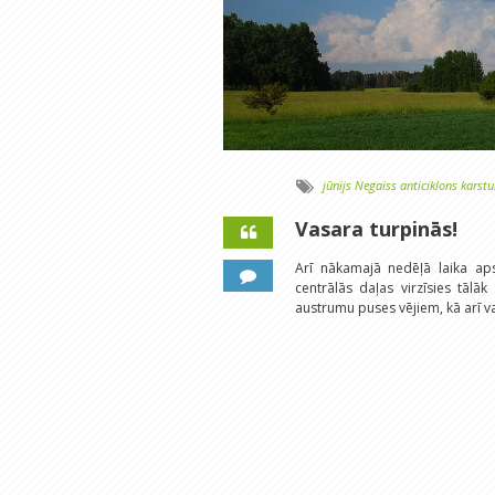
jūnijs
Negaiss
anticiklons
karst
Vasara turpinās!
Arī nākamajā nedēļā laika aps
centrālās daļas virzīsies tāl
austrumu puses vējiem, kā arī v