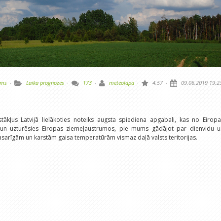
ums
·
Laika prognozes
·
173
·
meteolapa
·
4.57
·
09.06.2019 19:2
tākļus Latvijā lielākoties noteiks augsta spiediena apgabali, kas no Eiropa
āk un uzturēsies Eiropas ziemeļaustrumos, pie mums gādājot par dienvidu u
asarīgām un karstām gaisa temperatūrām vismaz daļā valsts teritorijas.