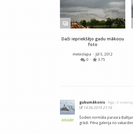
Daži iepriekšējo gadu mākoņu
foto
meteolapa
· Jūl 5, 2012
0
·
3.75
gubumākonis
- Rīga
- 0 novēro
14.06.2019 21:16
Šodien normāla parasra Baltijas
Atbildēt
grādi. Pilna galerija no vakard