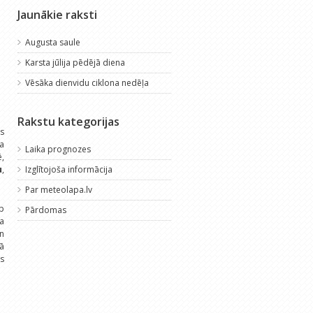
Jaunākie raksti
Augusta saule
Karsta jūlija pēdējā diena
Vēsāka dienvidu ciklona nedēļa
Rakstu kategorijas
as
a
Laika prognozes
ē,
u
,
Izglītojoša informācija
Par meteolapa.lv
rp
Pārdomas
a
en
sā
us