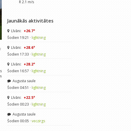
R 2.1 m/s
Jaunākās aktivitātes
Līvāni:
+26.7°
Šodien 19:21 ·
lightning
Līvāni:
+28.6°
3
Šodien 17:33 ·
lightning
Līvāni:
+28.2°
s
Šodien 16:57 ·
lightning
n
Augusta saule
Šodien 04:51 ·
lightning
Līvāni:
+22.5°
Šodien 00:23 ·
lightning
Augusta saule
Šodien 00:05 ·
veczirgs