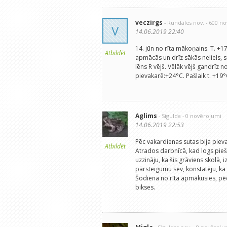
veczirgs
- Rundāles nov.
- 600 n
V
14.06.2019 22:40
14. jūn no rīta mākoņains. T. +
Atbildēt
apmācās un drīz sākās neliels, 
lēns R vējš. Vēlāk vējš gandrīz 
pievakarē:+24°C. Pašlaik t. +19
Aglims
- Sigulda
- 0 novērojumi
14.06.2019 22:53
Pēc vakardienas sutas bija pieva
Atbildēt
Atrados darbnīcā, kad logs pieš
uzzināju, ka šis grāviens skolā, 
pārsteigumu sev, konstatēju, ka t
Šodiena no rīta apmākusies, pē
bikses.