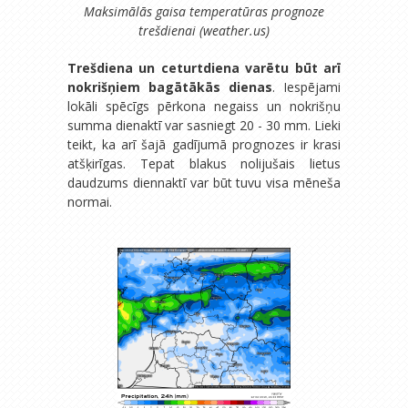
Maksimālās gaisa temperatūras prognoze
trešdienai (weather.us)
Trešdiena un ceturtdiena varētu būt arī
nokrišņiem bagātākās dienas
. Iespējami
lokāli spēcīgs pērkona negaiss un nokrišņu
summa dienaktī var sasniegt 20 - 30 mm. Lieki
teikt, ka arī šajā gadījumā prognozes ir krasi
atšķirīgas. Tepat blakus nolijušais lietus
daudzums diennaktī var būt tuvu visa mēneša
normai.