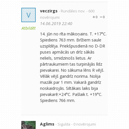
veczirgs
- Rundāles nov.
- 600
V
novērojumi
0
0
14.06.2019 22:40
Atbildēt
14. jūn no rīta mākoņains. T. +17°C.
Spiediens 763 mm. Brīžiem saule
uzspīdēja. Priekšpusdienā no D-DR
puses apmācās un drīz sākās
neliels, smidzinošs lietus. Ar
pārtraukumiem tas turpinājās līdz
pievakarei. No sākuma lēns R vējš.
Vēlāk vējš gandrīz norima. Nolija
mazāk par 1 mm. Vakarā gandrīz
noskaidrojās. Siltākais laiks bija
pievakarē:+24°C. Pašlaik t. +19°C.
Spiediens 766 mm.
Aglims
- Sigulda
- 0 novērojumi