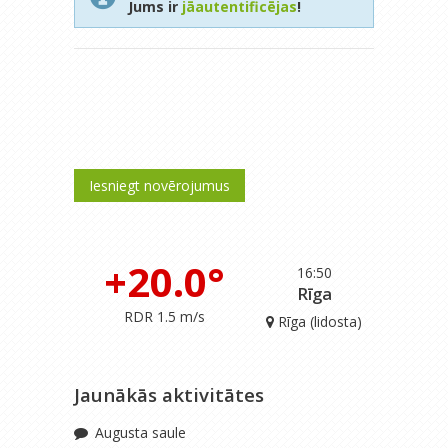
Jums ir
jāautentificējas
!
Iesniegt novērojumus
+20.0°
16:50
Rīga
RDR 1.5 m/s
Rīga (lidosta)
Jaunākās aktivitātes
Augusta saule