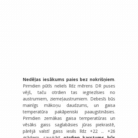
Nedēļas iesākums paies bez nokrišņiem
.
Pirmdien pūtīs neliels līdz mērens DR puses
vējš, taču otrdien tas iegriezīsies no
austrumiem, ziemeļaustrumiem. Debesīs būs
mainīgs mākoņu daudzums, un gaisa
temperatūra pakāpeniski paaugstināsies.
Pirmdien zemākas gaisa temperatūras un
vēsāks gaiss saglabāsies jūras piekrastē,
pārējā valstī gaiss iesils līdz +22 ... +26
grādiem, savukārt
otrdien karstums būs