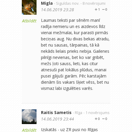
Migla
- Siguldas nov.
- 8 novērojumi
14.06.2019 23:28
1
0
Laumas teksti par sēnēm manī
Atbildēt
radīja nemieru un es aizdevos līdz
vienai mežmalai, kur parasti pirmās
beciņas aug. Nu divas bekas atradu,
bet nu sausas, tārpainas, tā kā
nekāds lielais prieks nebija. Gailenes
pilnīgi nevienas, bet ko var gribēt,
mežs ļoti sauss, lieti, kas citur
atnesuši pat lokālus plūdus, manai
pusei gājuši garām. Pēc karstajām
dienām šis vakars šķiet vēss, bet nu
vismaz labi izgulēties varēs.
Raitis Sametis
- Rīga
- 1 novērojums
14.06.2019 23:44
0
0
Izskatās - uz ZR pusi no Rīgas
Atbildēt