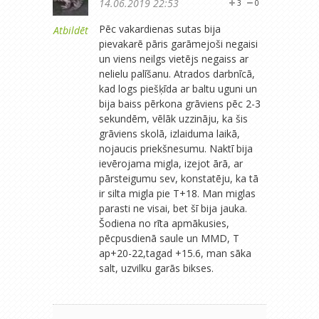
14.06.2019 22:53
3
0
Pēc vakardienas sutas bija
Atbildēt
pievakarē pāris garāmejoši negaisi
un viens neilgs vietējs negaiss ar
nelielu palīšanu. Atrados darbnīcā,
kad logs piešķīda ar baltu uguni un
bija baiss pērkona grāviens pēc 2-3
sekundēm, vēlāk uzzināju, ka šis
grāviens skolā, izlaiduma laikā,
nojaucis priekšnesumu. Naktī bija
ievērojama migla, izejot ārā, ar
pārsteigumu sev, konstatēju, ka tā
ir silta migla pie T+18. Man miglas
parasti ne visai, bet šī bija jauka.
Šodiena no rīta apmākusies,
pēcpusdienā saule un MMD, T
ap+20-22,tagad +15.6, man sāka
salt, uzvilku garās bikses.