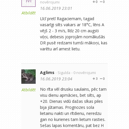
novērojumi
0
0
16.06.2019 23:01
Atbildēt
Līcī pretī Ragaciemam, tagad
vasarīgi silts vakars ar 18°C, lēns A
vējš 2 - 3 m/s, līdz 20 cm augsti
viļņi, debesis joprojām nomākušās
DR pusē redzami tumši mākoņi, kas
varētu arī arnest lietu.
Aglims
- Sigulda
- 0 novērojumi
16.06.2019 23:04
3
0
No rīta vēl drusku saulains, pēc tam
Atbildēt
visu dienu apmācies, bet silts, ap
+20. Dienas vidū dažas sīkas piles
bija jūtamas. Prognozes sola
lietainu nakti un rītdienu, neredzu
gan no kurienes tam lietum rasties.
Sešas lapas komentāru, pat bez H