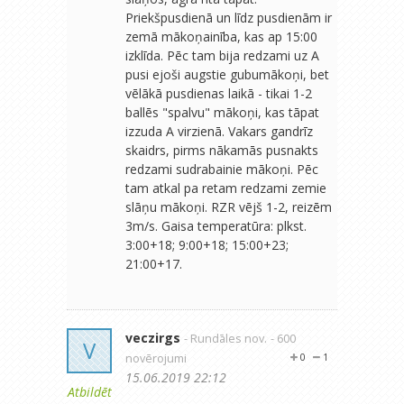
Priekšpusdienā un līdz pusdienām ir
zemā mākoņainība, kas ap 15:00
izklīda. Pēc tam bija redzami uz A
pusi ejoši augstie gubumākoņi, bet
vēlākā pusdienas laikā - tikai 1-2
ballēs "spalvu" mākoņi, kas tāpat
izzuda A virzienā. Vakars gandrīz
skaidrs, pirms nākamās pusnakts
redzami sudrabainie mākoņi. Pēc
tam atkal pa retam redzami zemie
slāņu mākoņi. RZR vējš 1-2, reizēm
3m/s. Gaisa temperatūra: plkst.
3:00+18; 9:00+18; 15:00+23;
21:00+17.
veczirgs
- Rundāles nov.
- 600
V
novērojumi
0
1
15.06.2019 22:12
Atbildēt