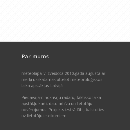
Par mums
meteolapa.lv izveidota 2010.gada augustā ar
mērķi uzskatāmāk attēlot meteoroloģiskos
laika apstākļus Latvijā.
Piedāvājam nokrišņu radaru, faktisko laika
apstākļu karti, datu arhīvu un lietotāju
novērojumus. Projekts izstrādāts, balstoties
uz lietotāju ieteikumiem.