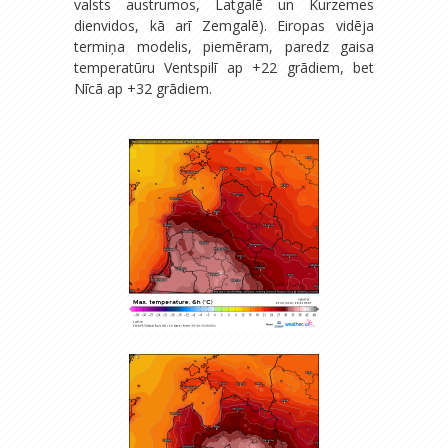
valsts austrumos, Latgalē un Kurzemes
dienvidos, kā arī Zemgalē). Eiropas vidēja
termiņa modelis, piemēram, paredz gaisa
temperatūru Ventspilī ap +22 grādiem, bet
Nīcā ap +32 grādiem.