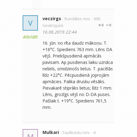
veczirgs
- Rundāles nov.
- 600
V
novērojumi
0
0
16.06.2019 22:44
Atbildēt
16. jūn. no rīta daudz mākoņu. T.
+16°C. Spiediens 763 mm. Lēns DA
vējš. Priekšpusdienā apmācās
pavisam. Ap pusdienas laiku uznāca
neliels, smidzinošs lietus. T. pacēlās
līdz +22°C. Pēcpusdienā joprojām
apmācies. Palika drusku vēsāks.
Pievakarē stiprāks lietus; līdz 1 mm.
Lēns, grozīgs vējš no D-DA puses.
Pašlaik t. +19°C. Spiediens 761,5
mm.
Mulkari
- Saulkrastu nov.
- 6
M