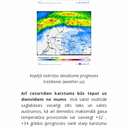
Kopējā nokrišņu daudzuma prognozes
trešdienai (weather.us)
Arī ceturtdien karstums būs tepat uz
dienvidiem no mums
. Visā valstī visdrīzāk
saglabāsies vasarīgi silts laiks un valsts
austrumos, kā arī dienvidos maksimālā gaisa
temperatūra provizoriski var sasniegt +32 ..
+34 grādus (prognozes variē starp karstumu