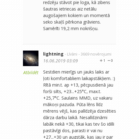
redzēju stāvot pie loga, kā zibens
šautras ietriecas aiz netālu
augošajiem kokiem un momentā
seko skaļš pērkona grāviens.
Samērīti 19,2 mm nokrišņu.
lightning
- Līvāni
- 3669 novērojumi
16.06.2019 03:09
1
0
Sestdien mierīgs un jauks laiks ar
Atbildēt
ļoti komfortabliem laikapstākļiem. :)
Rītā min.t. ap +13, pēcpusdienā jau
forši silts, +23...+25°C, max.t.
+25,7°C. Saulains MMD, uz vakaru
mākoņi pazuda. Pūta lēns līdz
mērens vējš, kas palīdzēja dzesēties
dārza darbu laikā. Nesalīdzināmi
labāk nekā +30, tikai kas tev šo idilli
pastāvīgi dos, parasti ir vai nu
+27...+30 un augstāk, kas jau ir par