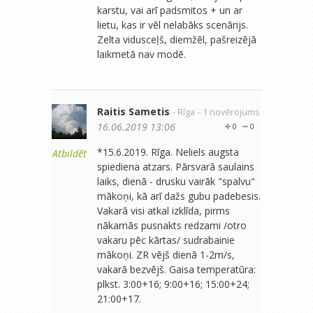
karstu, vai arī padsmitos + un ar
lietu, kas ir vēl nelabāks scenārijs.
Zelta vidusceļš, diemžēl, pašreizējā
laikmetā nav modē.
Raitis Sametis
- Rīga
- 1 novērojums
16.06.2019 13:06
0
0
*15.6.2019. Rīga. Neliels augsta
Atbildēt
spiediena atzars. Pārsvarā saulains
laiks, dienā - drusku vairāk "spalvu"
mākoņi, kā arī dažs gubu padebesis.
Vakarā visi atkal izklīda, pirms
nākamās pusnakts redzami /otro
vakaru pēc kārtas/ sudrabainie
mākoņi. ZR vējš dienā 1-2m/s,
vakarā bezvējš. Gaisa temperatūra:
plkst. 3:00+16; 9:00+16; 15:00+24;
21:00+17.