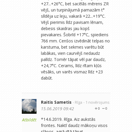
+27...+26°C, bet sacēlās mērens ZR
vējš, un turpinājumā pamazām t°
slīdēja uz leju, vakarā +22...+19°C.
Vējš pierimis līdz pavisam lēnam,
debesis skaidras jau kopš
pievakares. Šobrīd +17°C, spiediens
766 mm. Cenšos izvēdināt telpas no
karstuma, bet sekmes varētu būt
labākas, vien caurvējš nedaudz
palīdz. Tomēr tāpat vēl par daudz,
+24,7°C. Cerams, līdz rītam kļūs
vēsāks, un varēs vismaz līdz +23
dabūt.
Raitis Sametis
- Rīga
- 1 novērojums
15.06.2019 09:42
0
0
*14.6.2019. Rīga. Aiz aukstās
Atbildēt
frontes. Naktī daudz mākoņu visos
slāņos, agrā rītā tāpat.