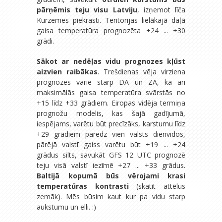
pārņēmis teju visu Latviju
, izņemot līča
Kurzemes piekrasti. Teritorijas lielākajā daļā
gaisa temperatūra prognozēta +24 ... +30
grādi.
Sākot ar nedēļas vidu prognozes kļūst
aizvien raibākas
. Trešdienas vēja virziena
prognozes variē starp DA un ZA, kā arī
maksimālās gaisa temperatūra svārstās no
+15 līdz +33 grādiem. Eiropas vidēja termiņa
prognožu modelis, kas šajā gadījumā,
iespējams, varētu būt precīzāks, karstumu līdz
+29 grādiem paredz vien valsts dienvidos,
pārējā valstī gaiss varētu būt +19 ... +24
grādus silts, savukāt GFS 12 UTC prognozē
teju visā valstī iezīmē +27 ... +33 grādus.
Baltijā kopumā būs vērojami krasi
temperatūras kontrasti
(skatīt attēlus
zemāk). Mēs būsim kaut kur pa vidu starp
aukstumu un elli. :)