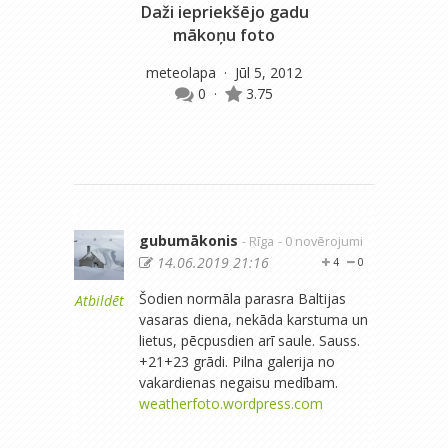
Daži iepriekšējo gadu
N
mākoņu foto
meteolapa
· Jūl 5, 2012
m
0
·
3.75
gubumākonis
- Rīga
- 0 novērojumi
14.06.2019 21:16
4
0
Šodien normāla parasra Baltijas
Atbildēt
vasaras diena, nekāda karstuma un
lietus, pēcpusdien arī saule. Sauss.
+21+23 grādi. Pilna galerija no
vakardienas negaisu medībam.
weatherfoto.wordpress.com