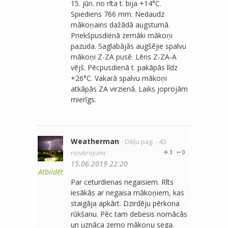
15. jūn. no rīta t. bija +14°C.
Spiediens 766 mm. Nedaudz
mākoņains dažādā augstumā.
Priekšpusdienā zemāki mākoņi
pazuda. Saglabājās augšējie spalvu
mākoņi Z-ZA pusē. Lēns Z-ZA-A
vējš. Pēcpusdienā t. pakāpās līdz
+26°C. Vakarā spalvu mākoņi
atkāpās ZA virzienā. Laiks joprojām
mierīgs.
Weatherman
- Dikļu pag.
- 43
novērojumi
3
0
15.06.2019 22:20
Atbildēt
Par ceturdienas negaisiem. Rīts
iesākās ar negaisa mākoņiem, kas
staigāja apkārt. Dzirdēju pērkona
rūkšanu. Pēc tam debesis nomācās
un uznāca zemo mākoņu sega.