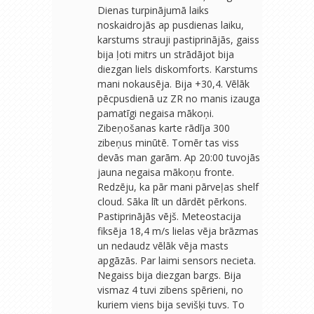
Dienas turpinājumā laiks
noskaidrojās ap pusdienas laiku,
karstums strauji pastiprinājās, gaiss
bija ļoti mitrs un strādājot bija
diezgan liels diskomforts. Karstums
mani nokausēja. Bija +30,4. Vēlāk
pēcpusdienā uz ZR no manis izauga
pamatīgi negaisa mākoņi.
Zibeņošanas karte rādīja 300
zibeņus minūtē. Tomēr tas viss
devās man garām. Ap 20:00 tuvojās
jauna negaisa mākoņu fronte.
Redzēju, ka pār mani pārveļas shelf
cloud. Sāka līt un dārdēt pērkons.
Pastiprinājās vējš. Meteostacija
fiksēja 18,4 m/s lielas vēja brāzmas
un nedaudz vēlāk vēja masts
apgāzās. Par laimi sensors necieta.
Negaiss bija diezgan bargs. Bija
vismaz 4 tuvi zibens spērieni, no
kuriem viens bija sevišķi tuvs. To