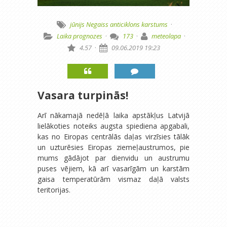
jūnijs
Negaiss
anticiklons
karstums
·
Laika prognozes
·
173
·
meteolapa
·
4.57
·
09.06.2019 19:23
Vasara turpinās!
Arī nākamajā nedēļā laika apstākļus Latvijā
lielākoties noteiks augsta spiediena apgabali,
kas no Eiropas centrālās daļas virzīsies tālāk
un uzturēsies Eiropas ziemeļaustrumos, pie
mums gādājot par dienvidu un austrumu
puses vējiem, kā arī vasarīgām un karstām
gaisa temperatūrām vismaz daļā valsts
teritorijas.