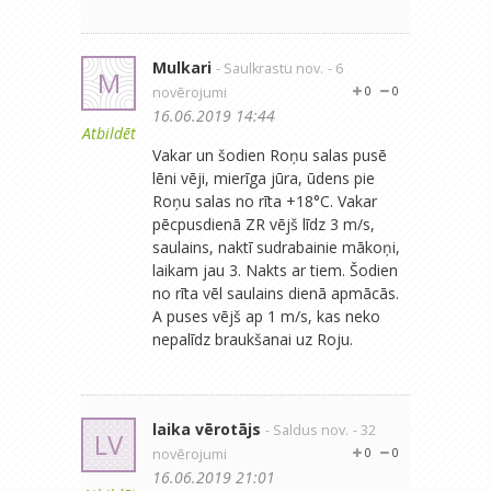
Mulkari
- Saulkrastu nov.
- 6
M
novērojumi
0
0
16.06.2019 14:44
Atbildēt
Vakar un šodien Roņu salas pusē
lēni vēji, mierīga jūra, ūdens pie
Roņu salas no rīta +18°C. Vakar
pēcpusdienā ZR vējš līdz 3 m/s,
saulains, naktī sudrabainie mākoņi,
laikam jau 3. Nakts ar tiem. Šodien
no rīta vēl saulains dienā apmācās.
A puses vējš ap 1 m/s, kas neko
nepalīdz braukšanai uz Roju.
laika vērotājs
- Saldus nov.
- 32
LV
novērojumi
0
0
16.06.2019 21:01