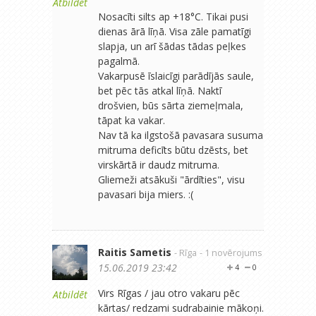
Atbildēt
Nosacīti silts ap +18°C. Tikai pusi
dienas ārā līņā. Visa zāle pamatīgi
slapja, un arī šādas tādas peļkes
pagalmā.
Vakarpusē īslaicīgi parādījās saule,
bet pēc tās atkal līņā. Naktī
drošvien, būs sārta ziemeļmala,
tāpat ka vakar.
Nav tā ka ilgstošā pavasara susuma
mitruma deficīts būtu dzēsts, bet
virskārtā ir daudz mitruma.
Gliemeži atsākuši "ārdīties", visu
pavasari bija miers. :(
Raitis Sametis
- Rīga
- 1 novērojums
15.06.2019 23:42
4
0
Virs Rīgas / jau otro vakaru pēc
Atbildēt
kārtas/ redzami sudrabainie mākoņi.