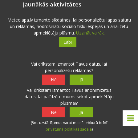
Jaunākās aktivitātes
Meteolapa.lv izmanto sīkdatnes, lai personalizētu lapas saturu
Augusta saule
un reklāmas, nodrošinātu sociālo tīklu iespējas un analizētu
Šodien 12:54 ·
Mārča
apmeklētāju plūsmu.
Uzzināt vairāk.
Augusta saule
Labi
Šodien 04:06 ·
lightning
Augusta saule
Vakar 22:42 ·
veczirgs
Vai drīkstam izmantot Tavus datus, lai
Otaņķu pag.:
+19.5°
personalizētu reklāmas?
Vakar 12:59 ·
Mārča
Nē
Jā
Vai drīkstam izmantot Tavus anonimizētus
Noderīgi
datus, lai palīdzētu mums sekot apmeklētāju
plūsmai?
Nē
Jā
Nokrišņu radari
Faktiskie laika apstākļi
(šos uzstādījumus varat mainīt jebkurā brīdī
privātuma politikas sadaļā
)
Pēdējo 24h aktivitātes