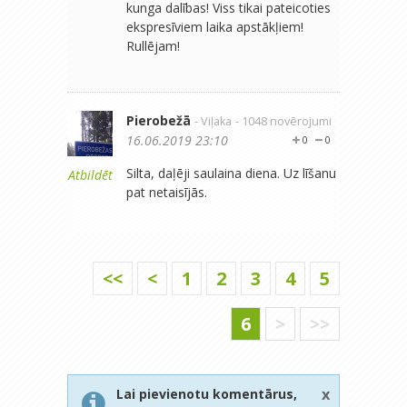
kunga dalības! Viss tikai pateicoties
ekspresīviem laika apstākļiem!
Rullējam!
Pierobežā
- Viļaka
- 1048 novērojumi
16.06.2019 23:10
0
0
Silta, daļēji saulaina diena. Uz līšanu
Atbildēt
pat netaisījās.
<<
<
1
2
3
4
5
6
>
>>
x
Lai pievienotu komentārus,