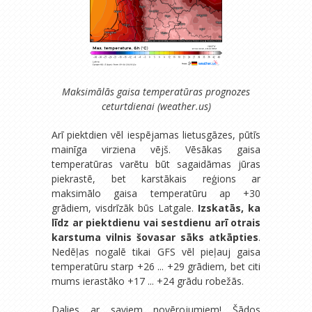
Maksimālās gaisa temperatūras prognozes
ceturtdienai (weather.us)
Arī piektdien vēl iespējamas lietusgāzes, pūtīs
mainīga virziena vējš. Vēsākas gaisa
temperatūras varētu būt sagaidāmas jūras
piekrastē, bet karstākais reģions ar
maksimālo gaisa temperatūru ap +30
grādiem, visdrīzāk būs Latgale.
Izskatās, ka
līdz ar piektdienu vai sestdienu arī otrais
karstuma vilnis šovasar sāks atkāpties
.
Nedēļas nogalē tikai GFS vēl pieļauj gaisa
temperatūru starp +26 ... +29 grādiem, bet citi
mums ierastāko +17 ... +24 grādu robežās.
Dalies ar saviem novērojumiem! Šādos