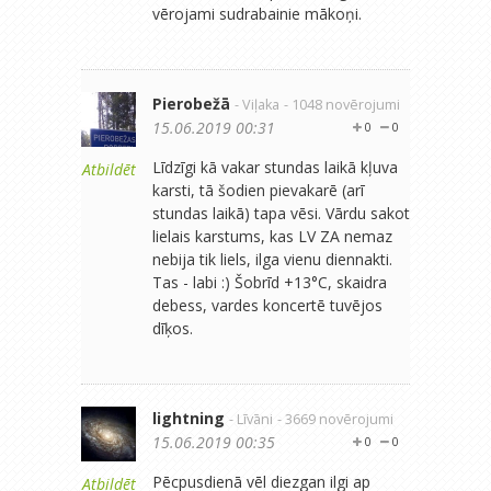
vērojami sudrabainie mākoņi.
Pierobežā
- Viļaka
- 1048 novērojumi
15.06.2019 00:31
0
0
Līdzīgi kā vakar stundas laikā kļuva
Atbildēt
karsti, tā šodien pievakarē (arī
stundas laikā) tapa vēsi. Vārdu sakot
lielais karstums, kas LV ZA nemaz
nebija tik liels, ilga vienu diennakti.
Tas - labi :) Šobrīd +13°C, skaidra
debess, vardes koncertē tuvējos
dīķos.
lightning
- Līvāni
- 3669 novērojumi
15.06.2019 00:35
0
0
Pēcpusdienā vēl diezgan ilgi ap
Atbildēt