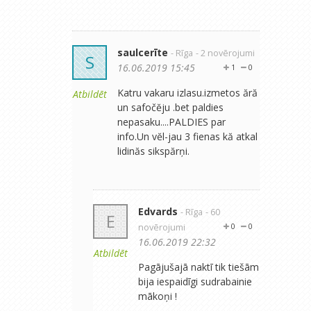
saulcerīte
- Rīga
- 2 novērojumi
S
16.06.2019 15:45
1
0
Katru vakaru izlasu.izmetos ără
Atbildēt
un safočĕju .bet paldies
nepasaku....PALDIES par
info.Un vĕl-jau 3 fienas kă atkal
lidinăs sikspărņi.
Edvards
- Rīga
- 60
E
novērojumi
0
0
16.06.2019 22:32
Atbildēt
Pagājušajā naktī tik tiešām
bija iespaidīgi sudrabainie
mākoņi !