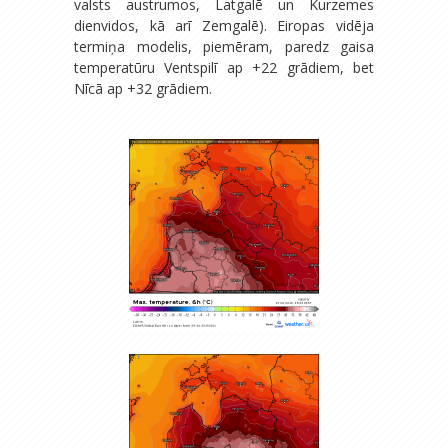
valsts austrumos, Latgalē un Kurzemes
dienvidos, kā arī Zemgalē). Eiropas vidēja
termiņa modelis, piemēram, paredz gaisa
temperatūru Ventspilī ap +22 grādiem, bet
Nīcā ap +32 grādiem.