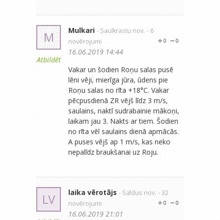
Mulkari
- Saulkrastu nov.
- 6
M
novērojumi
0
0
16.06.2019 14:44
Atbildēt
Vakar un šodien Roņu salas pusē
lēni vēji, mierīga jūra, ūdens pie
Roņu salas no rīta +18°C. Vakar
pēcpusdienā ZR vējš līdz 3 m/s,
saulains, naktī sudrabainie mākoņi,
laikam jau 3. Nakts ar tiem. Šodien
no rīta vēl saulains dienā apmācās.
A puses vējš ap 1 m/s, kas neko
nepalīdz braukšanai uz Roju.
laika vērotājs
- Saldus nov.
- 32
LV
novērojumi
0
0
16.06.2019 21:01