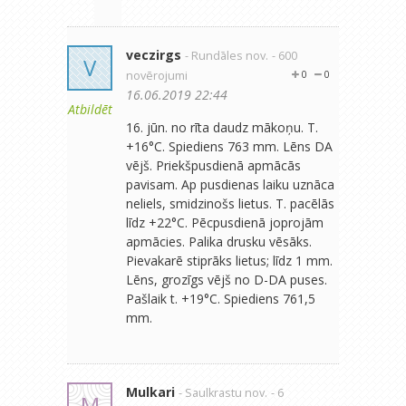
veczirgs
- Rundāles nov.
- 600
V
novērojumi
0
0
16.06.2019 22:44
Atbildēt
16. jūn. no rīta daudz mākoņu. T.
+16°C. Spiediens 763 mm. Lēns DA
vējš. Priekšpusdienā apmācās
pavisam. Ap pusdienas laiku uznāca
neliels, smidzinošs lietus. T. pacēlās
līdz +22°C. Pēcpusdienā joprojām
apmācies. Palika drusku vēsāks.
Pievakarē stiprāks lietus; līdz 1 mm.
Lēns, grozīgs vējš no D-DA puses.
Pašlaik t. +19°C. Spiediens 761,5
mm.
Mulkari
- Saulkrastu nov.
- 6
M