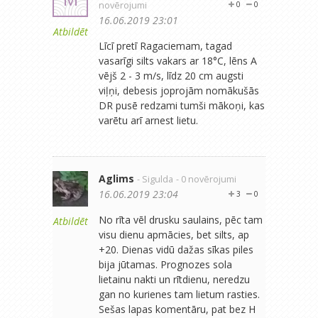
novērojumi
0
0
16.06.2019 23:01
Atbildēt
Līcī pretī Ragaciemam, tagad
vasarīgi silts vakars ar 18°C, lēns A
vējš 2 - 3 m/s, līdz 20 cm augsti
viļņi, debesis joprojām nomākušās
DR pusē redzami tumši mākoņi, kas
varētu arī arnest lietu.
Aglims
- Sigulda
- 0 novērojumi
16.06.2019 23:04
3
0
No rīta vēl drusku saulains, pēc tam
Atbildēt
visu dienu apmācies, bet silts, ap
+20. Dienas vidū dažas sīkas piles
bija jūtamas. Prognozes sola
lietainu nakti un rītdienu, neredzu
gan no kurienes tam lietum rasties.
Sešas lapas komentāru, pat bez H