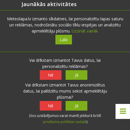
Jaunākās aktivitātes
Meteolapa.lv izmanto sīkdatnes, lai personalizētu lapas saturu
Augusta saule
un reklāmas, nodrošinātu sociālo tīklu iespējas un analizētu
Šodien 12:54 ·
Mārča
apmeklētāju plūsmu.
Uzzināt vairāk.
Augusta saule
Labi
Šodien 04:06 ·
lightning
Augusta saule
Vakar 22:42 ·
veczirgs
Vai drīkstam izmantot Tavus datus, lai
Otaņķu pag.:
+19.5°
personalizētu reklāmas?
Vakar 12:59 ·
Mārča
Nē
Jā
Vai drīkstam izmantot Tavus anonimizētus
Noderīgi
datus, lai palīdzētu mums sekot apmeklētāju
plūsmai?
Nē
Jā
Nokrišņu radari
Faktiskie laika apstākļi
(šos uzstādījumus varat mainīt jebkurā brīdī
privātuma politikas sadaļā
)
Pēdējo 24h aktivitātes