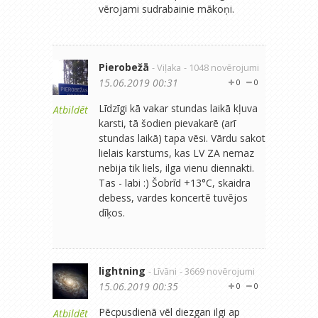
vērojami sudrabainie mākoņi.
Pierobežā
- Viļaka
- 1048 novērojumi
15.06.2019 00:31
0
0
Līdzīgi kā vakar stundas laikā kļuva
Atbildēt
karsti, tā šodien pievakarē (arī
stundas laikā) tapa vēsi. Vārdu sakot
lielais karstums, kas LV ZA nemaz
nebija tik liels, ilga vienu diennakti.
Tas - labi :) Šobrīd +13°C, skaidra
debess, vardes koncertē tuvējos
dīķos.
lightning
- Līvāni
- 3669 novērojumi
15.06.2019 00:35
0
0
Pēcpusdienā vēl diezgan ilgi ap
Atbildēt