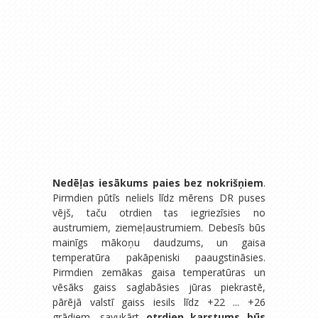
Nedēļas iesākums paies bez nokrišņiem
.
Pirmdien pūtīs neliels līdz mērens DR puses
vējš, taču otrdien tas iegriezīsies no
austrumiem, ziemeļaustrumiem. Debesīs būs
mainīgs mākoņu daudzums, un gaisa
temperatūra pakāpeniski paaugstināsies.
Pirmdien zemākas gaisa temperatūras un
vēsāks gaiss saglabāsies jūras piekrastē,
pārējā valstī gaiss iesils līdz +22 ... +26
grādiem, savukārt
otrdien karstums būs