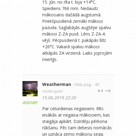
15. jūn. no rīta t. bija +14°C.
Spiediens 766 mm. Nedaudz
mākoņains dažādā augstumā.
Priekšpusdienā zemāki mākoņi
pazuda. Saglabājās augšējie spalvu
mākoņi Z-ZA pusē. Lēns Z-ZA-A
vējš. Pēcpusdienā t. pakāpās līdz
+26°C. Vakarā spalvu mākoņi
atkāpās ZA virzienā. Laiks joprojām
mierīgs.
Weatherman
- Dikļu pag.
- 43
novērojumi
3
0
15.06.2019 22:20
Atbildēt
Par ceturdienas negaisiem. Rīts
iesākās ar negaisa mākoņiem, kas
staigāja apkārt. Dzirdēju pērkona
rūkšanu. Pēc tam debesis nomācās
un uznāca zemo mākoņu sega.