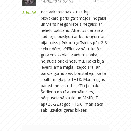
14.06.2019 22:53
3
0
Pēc vakardienas sutas bija
Atbildēt
pievakarē pāris garāmejoši negaisi
un viens neilgs vietējs negaiss ar
nelielu palīšanu. Atrados darbnīcā,
kad logs piešķīda ar baltu uguni un
bija baiss pērkona grāviens pēc 2-3
sekundēm, vēlāk uzzināju, ka šis
grāviens skolā, izlaiduma laikā,
nojaucis priekšnesumu. Naktī bija
ievērojama migla, izejot ārā, ar
pārsteigumu sev, konstatēju, ka tā
ir silta migla pie T+18. Man miglas
parasti ne visai, bet šī bija jauka.
Šodiena no rīta apmākusies,
pēcpusdienā saule un MMD, T
ap+20-22,tagad +15.6, man sāka
salt, uzvilku garās bikses.