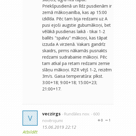
Priekšpusdienā un līdz pusdienām ir
zemā mākoņainība, kas ap 15:00
izklīda. Pēc tam bija redzami uz A
pusi ejoši augstie gubumākoņi, bet
vēlākā pusdienas laikā - tikai 1-2
ballēs "spalvu" mākoņi, kas tāpat
izzuda A virzienā. Vakars gandrīz
skaidrs, pirms nākamās pusnakts
redzami sudrabainie mākoņi. Pēc
tam atkal pa retam redzami zemie
slāņu mākoņi. RZR vējš 1-2, reizēm
3m/s. Gaisa temperatūra: plkst.
3:00+18; 9:00+18; 15:00+23;
21:00+17.
veczirgs
- Rundāles nov.
- 600
V
novērojumi
0
1
15.06.2019 22:12
Atbildēt