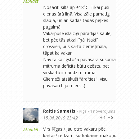
Atbildēt
Nosacīti silts ap +18°C. Tikai pusi
dienas ārā līņā. Visa zāle pamatīgi
slapja, un arī šādas tādas peļkes
pagalmā.
Vakarpusē īslaicīgi parādījās saule,
bet pēc tās atkal līņā. Naktī
drošvien, būs sārta ziemeļmala,
tāpat ka vakar.
Nav tā ka ilgstošā pavasara susuma
mitruma deficīts būtu dzēsts, bet
virskārtā ir daudz mitruma.
Gliemeži atsākuši "ārdīties", visu
pavasari bija miers. :(
Raitis Sametis
- Rīga
- 1 novērojums
15.06.2019 23:42
4
0
Virs Rīgas / jau otro vakaru pēc
Atbildēt
kārtas/ redzami sudrabainie mākoņi.