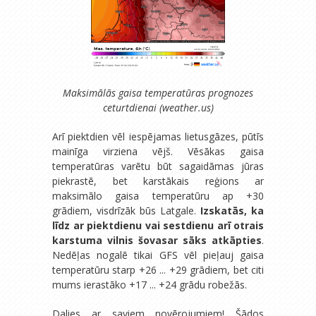
Maksimālās gaisa temperatūras prognozes
ceturtdienai (weather.us)
Arī piektdien vēl iespējamas lietusgāzes, pūtīs
mainīga virziena vējš. Vēsākas gaisa
temperatūras varētu būt sagaidāmas jūras
piekrastē, bet karstākais reģions ar
maksimālo gaisa temperatūru ap +30
grādiem, visdrīzāk būs Latgale.
Izskatās, ka
līdz ar piektdienu vai sestdienu arī otrais
karstuma vilnis šovasar sāks atkāpties
.
Nedēļas nogalē tikai GFS vēl pieļauj gaisa
temperatūru starp +26 ... +29 grādiem, bet citi
mums ierastāko +17 ... +24 grādu robežās.
Dalies ar saviem novērojumiem! Šādos