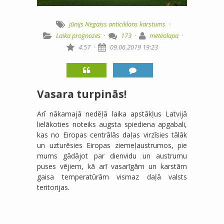
jūnijs
Negaiss
anticiklons
karstums
·
Laika prognozes
·
173
·
meteolapa
·
4.57
·
09.06.2019 19:23
Vasara turpinās!
Arī nākamajā nedēļā laika apstākļus Latvijā
lielākoties noteiks augsta spiediena apgabali,
kas no Eiropas centrālās daļas virzīsies tālāk
un uzturēsies Eiropas ziemeļaustrumos, pie
mums gādājot par dienvidu un austrumu
puses vējiem, kā arī vasarīgām un karstām
gaisa temperatūrām vismaz daļā valsts
teritorijas.