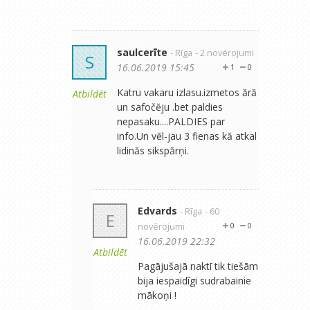
saulcerīte
- Rīga
- 2 novērojumi
S
16.06.2019 15:45
1
0
Katru vakaru izlasu.izmetos ără
Atbildēt
un safočĕju .bet paldies
nepasaku....PALDIES par
info.Un vĕl-jau 3 fienas kă atkal
lidinăs sikspărņi.
Edvards
- Rīga
- 60
E
novērojumi
0
0
16.06.2019 22:32
Atbildēt
Pagājušajā naktī tik tiešām
bija iespaidīgi sudrabainie
mākoņi !