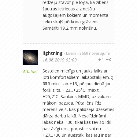
redzēju stāvot pie loga, kā zibens
šautras ietriecas aiz netālu
augošajiem kokiem un momentā
seko skaļš pērkona grāviens.
Samērīti 19,2 mm nokrišņu.
lightning
- Līvāni
- 3669 novērojumi
16.06.2019 03:09
1
0
Sestdien mierīgs un jauks laiks ar
Atbildēt
ļoti komfortabliem laikapstākļiem. :)
Rītā min.t. ap +13, pēcpusdienā jau
forši silts, +23...+25°C, max.t.
+25,7°C. Saulains MMD, uz vakaru
mākoņi pazuda. Pūta lēns līdz
mērens vējš, kas palīdzēja dzesēties
dārza darbu laikā. Nesalīdzināmi
labāk nekā +30, tikai kas tev šo idilli
pastāvīgi dos, parasti ir vai nu
+27...+30 un augstāk, kas jau ir par