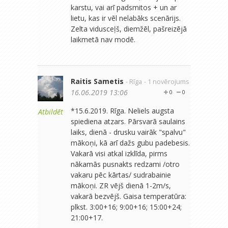
karstu, vai arī padsmitos + un ar
lietu, kas ir vēl nelabāks scenārijs.
Zelta vidusceļš, diemžēl, pašreizējā
laikmetā nav modē.
Raitis Sametis
- Rīga
- 1 novērojums
16.06.2019 13:06
0
0
*15.6.2019. Rīga. Neliels augsta
Atbildēt
spiediena atzars. Pārsvarā saulains
laiks, dienā - drusku vairāk "spalvu"
mākoņi, kā arī dažs gubu padebesis.
Vakarā visi atkal izklīda, pirms
nākamās pusnakts redzami /otro
vakaru pēc kārtas/ sudrabainie
mākoņi. ZR vējš dienā 1-2m/s,
vakarā bezvējš. Gaisa temperatūra:
plkst. 3:00+16; 9:00+16; 15:00+24;
21:00+17.