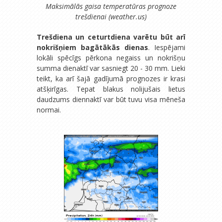
Maksimālās gaisa temperatūras prognoze
trešdienai (weather.us)
Trešdiena un ceturtdiena varētu būt arī
nokrišņiem bagātākās dienas
. Iespējami
lokāli spēcīgs pērkona negaiss un nokrišņu
summa dienaktī var sasniegt 20 - 30 mm. Lieki
teikt, ka arī šajā gadījumā prognozes ir krasi
atšķirīgas. Tepat blakus nolijušais lietus
daudzums diennaktī var būt tuvu visa mēneša
normai.