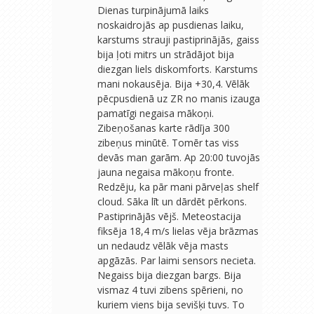
Dienas turpinājumā laiks
noskaidrojās ap pusdienas laiku,
karstums strauji pastiprinājās, gaiss
bija ļoti mitrs un strādājot bija
diezgan liels diskomforts. Karstums
mani nokausēja. Bija +30,4. Vēlāk
pēcpusdienā uz ZR no manis izauga
pamatīgi negaisa mākoņi.
Zibeņošanas karte rādīja 300
zibeņus minūtē. Tomēr tas viss
devās man garām. Ap 20:00 tuvojās
jauna negaisa mākoņu fronte.
Redzēju, ka pār mani pārveļas shelf
cloud. Sāka līt un dārdēt pērkons.
Pastiprinājās vējš. Meteostacija
fiksēja 18,4 m/s lielas vēja brāzmas
un nedaudz vēlāk vēja masts
apgāzās. Par laimi sensors necieta.
Negaiss bija diezgan bargs. Bija
vismaz 4 tuvi zibens spērieni, no
kuriem viens bija sevišķi tuvs. To