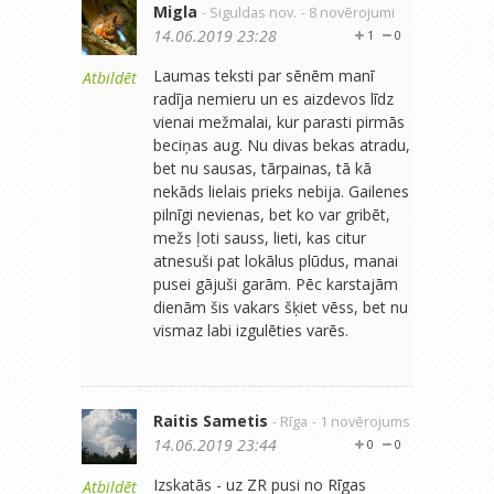
Migla
- Siguldas nov.
- 8 novērojumi
14.06.2019 23:28
1
0
Laumas teksti par sēnēm manī
Atbildēt
radīja nemieru un es aizdevos līdz
vienai mežmalai, kur parasti pirmās
beciņas aug. Nu divas bekas atradu,
bet nu sausas, tārpainas, tā kā
nekāds lielais prieks nebija. Gailenes
pilnīgi nevienas, bet ko var gribēt,
mežs ļoti sauss, lieti, kas citur
atnesuši pat lokālus plūdus, manai
pusei gājuši garām. Pēc karstajām
dienām šis vakars šķiet vēss, bet nu
vismaz labi izgulēties varēs.
Raitis Sametis
- Rīga
- 1 novērojums
14.06.2019 23:44
0
0
Izskatās - uz ZR pusi no Rīgas
Atbildēt