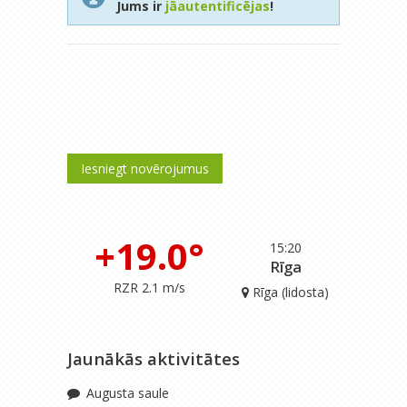
Jums ir
jāautentificējas
!
Iesniegt novērojumus
+19.0°
15:20
Rīga
RZR 2.1 m/s
Rīga (lidosta)
Jaunākās aktivitātes
Augusta saule