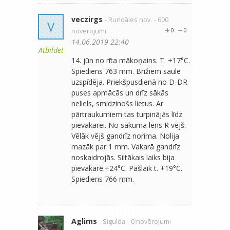
veczirgs
- Rundāles nov.
- 600
V
novērojumi
0
0
14.06.2019 22:40
Atbildēt
14. jūn no rīta mākoņains. T. +17°C.
Spiediens 763 mm. Brīžiem saule
uzspīdēja. Priekšpusdienā no D-DR
puses apmācās un drīz sākās
neliels, smidzinošs lietus. Ar
pārtraukumiem tas turpinājās līdz
pievakarei. No sākuma lēns R vējš.
Vēlāk vējš gandrīz norima. Nolija
mazāk par 1 mm. Vakarā gandrīz
noskaidrojās. Siltākais laiks bija
pievakarē:+24°C. Pašlaik t. +19°C.
Spiediens 766 mm.
Aglims
- Sigulda
- 0 novērojumi