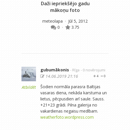
Daži iepriekšējo gadu
N
mākoņu foto
meteolapa
· Jūl 5, 2012
m
0
·
3.75
gubumākonis
- Rīga
- 0 novērojumi
14.06.2019 21:16
4
0
Šodien normāla parasra Baltijas
Atbildēt
vasaras diena, nekāda karstuma un
lietus, pēcpusdien arī saule. Sauss.
+21+23 grādi. Pilna galerija no
vakardienas negaisu medībam.
weatherfoto.wordpress.com