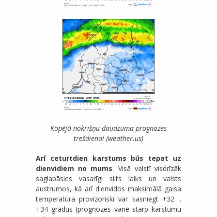
Kopējā nokrišņu daudzuma prognozes
trešdienai (weather.us)
Arī ceturtdien karstums būs tepat uz
dienvidiem no mums
. Visā valstī visdrīzāk
saglabāsies vasarīgi silts laiks un valsts
austrumos, kā arī dienvidos maksimālā gaisa
temperatūra provizoriski var sasniegt +32 ..
+34 grādus (prognozes variē starp karstumu