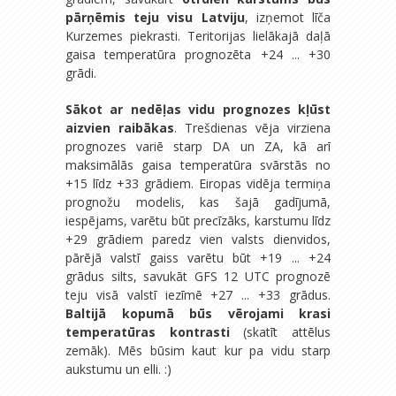
pārņēmis teju visu Latviju
, izņemot līča
Kurzemes piekrasti. Teritorijas lielākajā daļā
gaisa temperatūra prognozēta +24 ... +30
grādi.
Sākot ar nedēļas vidu prognozes kļūst
aizvien raibākas
. Trešdienas vēja virziena
prognozes variē starp DA un ZA, kā arī
maksimālās gaisa temperatūra svārstās no
+15 līdz +33 grādiem. Eiropas vidēja termiņa
prognožu modelis, kas šajā gadījumā,
iespējams, varētu būt precīzāks, karstumu līdz
+29 grādiem paredz vien valsts dienvidos,
pārējā valstī gaiss varētu būt +19 ... +24
grādus silts, savukāt GFS 12 UTC prognozē
teju visā valstī iezīmē +27 ... +33 grādus.
Baltijā kopumā būs vērojami krasi
temperatūras kontrasti
(skatīt attēlus
zemāk). Mēs būsim kaut kur pa vidu starp
aukstumu un elli. :)