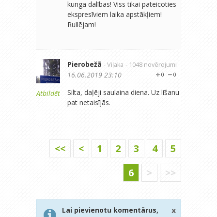
kunga dalības! Viss tikai pateicoties
ekspresīviem laika apstākļiem!
Rullējam!
Pierobežā
- Viļaka
- 1048 novērojumi
16.06.2019 23:10
0
0
Silta, daļēji saulaina diena. Uz līšanu
Atbildēt
pat netaisījās.
<<
<
1
2
3
4
5
6
>
>>
x
Lai pievienotu komentārus,