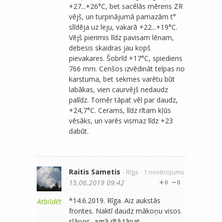
+27...+26°C, bet sacēlās mērens ZR
vējš, un turpinājumā pamazām t°
slīdēja uz leju, vakarā +22...+19°C.
Vējš pierimis līdz pavisam lēnam,
debesis skaidras jau kopš
pievakares. Šobrīd +17°C, spiediens
766 mm. Cenšos izvēdināt telpas no
karstuma, bet sekmes varētu būt
labākas, vien caurvējš nedaudz
palīdz. Tomēr tāpat vēl par daudz,
+24,7°C. Cerams, līdz rītam kļūs
vēsāks, un varēs vismaz līdz +23
dabūt.
Raitis Sametis
- Rīga
- 1 novērojums
15.06.2019 09:42
0
0
*14.6.2019. Rīga. Aiz aukstās
Atbildēt
frontes. Naktī daudz mākoņu visos
slāņos, agrā rītā tāpat.