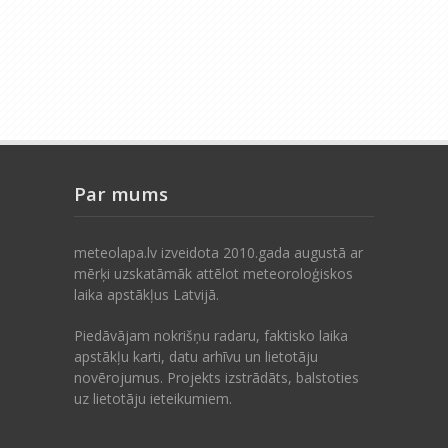
Par mums
meteolapa.lv izveidota 2010.gada augustā ar
mērķi uzskatāmāk attēlot meteoroloģiskos
laika apstākļus Latvijā.
Piedāvājam nokrišņu radaru, faktisko laika
apstākļu karti, datu arhīvu un lietotāju
novērojumus. Projekts izstrādāts, balstoties
uz lietotāju ieteikumiem.