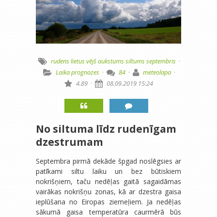
rudens
lietus
vējš
aukstums
siltums
septembris
·
Laika prognozes
·
84
·
meteolapa
·
4.89
·
08.09.2019 15:24
No siltuma līdz rudenīgam
dzestrumam
Septembra pirmā dekāde špgad noslēgsies ar
patīkami siltu laiku un bez būtiskiem
nokrišņiem, taču nedēļas gaitā sagaidāmas
vairākas nokrišņu zonas, kā ar dzestra gaisa
ieplūšana no Eiropas ziemeļiem. Ja nedēļas
sākumā gaisa temperatūra caurmērā būs