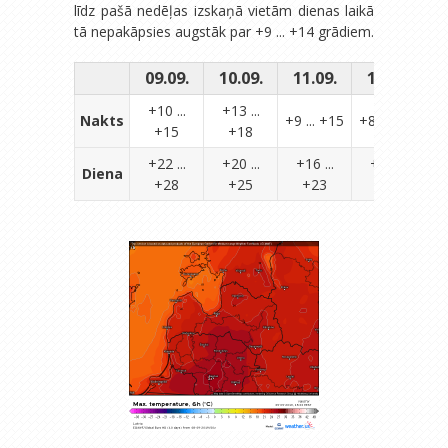
līdz pašā nedēļas izskaņā vietām dienas laikā
tā nepakāpsies augstāk par +9 ... +14 grādiem.
09.09.
10.09.
11.09.
12.09.
1
+10 ...
+13 ...
Nakts
+9 ... +15
+8 ... +15
+8
+15
+18
+22 ...
+20 ...
+16 ...
+16 ...
Diena
+28
+25
+23
+21