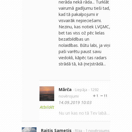
nerāda nekā rāda... Turklāt
vairumā gadījumu tieši tad,
kad tā pakalpojumi ir
visvairāk nepieciešami.
Nezinu, kas notiek LVĢMC,
bet tas viss ož pēc lielas
bezatbildības un
nolaidības. Būtu labi, ja viņi
paši varētu paust savu
viedokli, kāpēc tas radars
strādā tā, kā (ne)strādā...
Mārča
- Liepāja
- 1292
novērojumi
1
11
14.09.2019 10:03
Atbildēt
Nu un kas no tā Tev labāks Tev kļūst? Piromāņ sapnis izdziest..
Raitis Sametis
- Rīga
- 1 novērojums