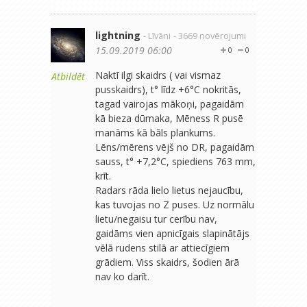
lightning
- Līvāni
- 3669 novērojumi
15.09.2019 06:00
0
0
Naktī ilgi skaidrs ( vai vismaz
Atbildēt
pusskaidrs), t° līdz +6°C nokritās,
tagad vairojas mākoņi, pagaidām
kā bieza dūmaka, Mēness R pusē
manāms kā bāls plankums.
Lēns/mērens vējš no DR, pagaidām
sauss, t° +7,2°C, spiediens 763 mm,
krīt.
Radars rāda lielo lietus nejaucību,
kas tuvojas no Z puses. Uz normālu
lietu/negaisu tur cerību nav,
gaidāms vien apnicīgais slapinātājs
vēlā rudens stilā ar attiecīgiem
grādiem. Viss skaidrs, šodien ārā
nav ko darīt.