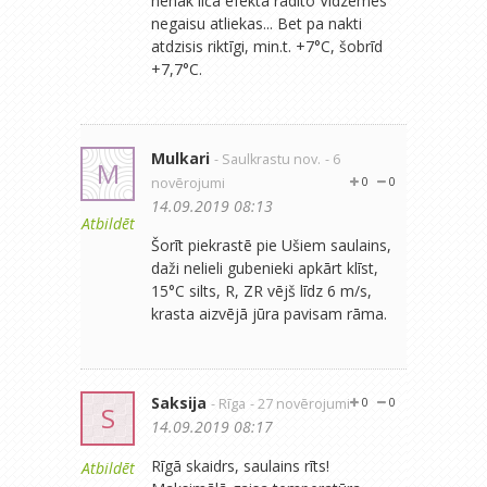
nenāk līča efekta radīto Vidzemes
negaisu atliekas... Bet pa nakti
atdzisis riktīgi, min.t. +7°C, šobrīd
+7,7°C.
Mulkari
- Saulkrastu nov.
- 6
M
novērojumi
0
0
14.09.2019 08:13
Atbildēt
Šorīt piekrastē pie Ušiem saulains,
daži nelieli gubenieki apkārt klīst,
15°C silts, R, ZR vējš līdz 6 m/s,
krasta aizvējā jūra pavisam rāma.
Saksija
- Rīga
- 27 novērojumi
0
0
S
14.09.2019 08:17
Rīgā skaidrs, saulains rīts!
Atbildēt