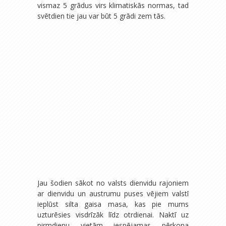
vismaz 5 grādus virs klimatiskās normas, tad
svētdien tie jau var būt 5 grādi zem tās.
Jau šodien sākot no valsts dienvidu rajoniem
ar dienvidu un austrumu puses vējiem valstī
ieplūst silta gaisa masa, kas pie mums
uzturēsies visdrīzāk līdz otrdienai. Naktī uz
pirmdienu vietām iespējamas pērkona