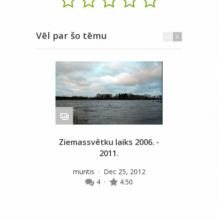
Vēl par šo tēmu
Ziemassvētku laiks 2006. -
Zie
2011.
m
muntis
· Dec 25, 2012
4
·
4.50