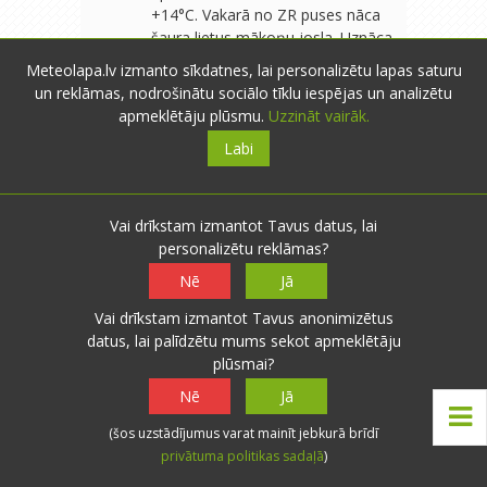
+14°C. Vakarā no ZR puses nāca
šaura lietus mākoņu josla. Uznāca
īslaicīgs lietus. Vēlāk ZR pusē tālumā
Meteolapa.lv izmanto sīkdatnes, lai personalizētu lapas saturu
skaidras debesis. No rīta un dienā
un reklāmas, nodrošinātu sociālo tīklu iespējas un analizētu
nolija 2,5 mm. Pašlaik t. +12°C.
apmeklētāju plūsmu.
Uzzināt vairāk.
Spiediens 754 mm.
Labi
Vai drīkstam izmantot Tavus datus, lai
<<
<
1
2
3
>
>>
personalizētu reklāmas?
Nē
Jā
x
Lai pievienotu komentārus,
Vai drīkstam izmantot Tavus anonimizētus
Jums ir
jāautentificējas
!
datus, lai palīdzētu mums sekot apmeklētāju
plūsmai?
Nē
Jā
(šos uzstādījumus varat mainīt jebkurā brīdī
privātuma politikas sadaļā
)