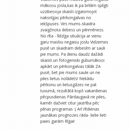
mākoņu josla,kas ik pa brīdim spilgti
uzzibeņoja skaisti izgaismojot
naksnīgas pērkongalvas no
iekšpuses. Virs mums-skaidra
zvaigžnota debess un pilnmēness.
No rīta - līdzīga situācija ar vienu
garu masīvu negaisu joslu Vidzemes
pusē un skaidram debesīm ar sauli
pie mums. Pa dienu daudz dažādi
skaisti un fotogeniski gubumākoņi
apkārt un pērkongalvas tālāk ZA
pusē, bet pie mums saule un ne
piles lietus nolādets! Nekādu
pērkonu un lietusgāzes ne pat
tuvumā, rezultātā kopš vakardienas
pēcpusdienas Pārdaugavā ne piles,
kamēr dažviet citur jautrība pēc
pilnas programas :( Arī rītdienas
jaunākas prognozes rāda- lielie lieti
paies garām Rīgai!