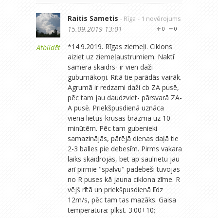
Raitis Sametis
- Rīga
- 1 novērojums
15.09.2019 13:01
0
0
*14.9.2019. Rīgas ziemeļi. Ciklons
Atbildēt
aiziet uz ziemeļaustrumiem. Naktī
samērā skaidrs- ir vien daži
gubumākoņi. Rītā tie parādās vairāk.
Agrumā ir redzami daži cb ZA pusē,
pēc tam jau daudzviet- pārsvarā ZA-
A pusē. Priekšpusdienā uznāca
viena lietus-krusas brāzma uz 10
minūtēm. Pēc tam gubenieki
samazinājās, pārējā dienas daļā tie
2-3 balles pie debesīm. Pirms vakara
laiks skaidrojās, bet ap saulrietu jau
arī pirmie "spalvu" padebeši tuvojas
no R puses kā jauna ciklona zīme. R
vējš rītā un priekšpusdienā līdz
12m/s, pēc tam tas mazāks. Gaisa
temperatūra: plkst. 3:00+10;