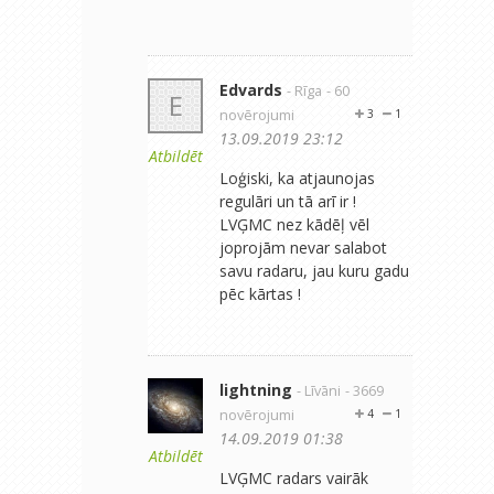
Edvards
- Rīga
- 60
E
novērojumi
3
1
13.09.2019 23:12
Atbildēt
Loģiski, ka atjaunojas
regulāri un tā arī ir !
LVĢMC nez kādēļ vēl
joprojām nevar salabot
savu radaru, jau kuru gadu
pēc kārtas !
lightning
- Līvāni
- 3669
novērojumi
4
1
14.09.2019 01:38
Atbildēt
LVĢMC radars vairāk