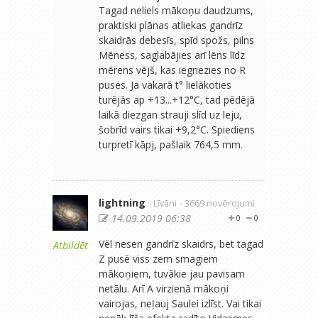
Tagad neliels mākoņu daudzums,
praktiski plānas atliekas gandrīz
skaidrās debesīs, spīd spožs, pilns
Mēness, saglabājies arī lēns līdz
mērens vējš, kas iegriezies no R
puses. Ja vakarā t° lielākoties
turējās ap +13...+12°C, tad pēdējā
laikā diezgan strauji slīd uz leju,
šobrīd vairs tikai +9,2°C. Spiediens
turpretī kāpj, pašlaik 764,5 mm.
lightning
- Līvāni
- 3669 novērojumi
14.09.2019 06:38
0
0
Vēl nesen gandrīz skaidrs, bet tagad
Atbildēt
Z pusē viss zem smagiem
mākoņiem, tuvākie jau pavisam
netālu. Arī A virzienā mākoņi
vairojas, neļauj Saulei izlīst. Vai tikai