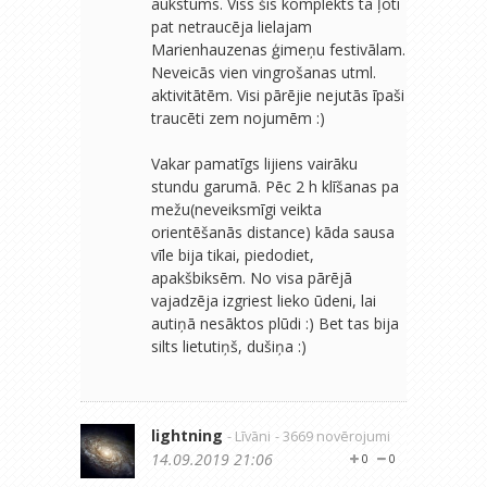
aukstums. Viss šis komplekts tā ļoti
pat netraucēja lielajam
Marienhauzenas ģimeņu festivālam.
Neveicās vien vingrošanas utml.
aktivitātēm. Visi pārējie nejutās īpaši
traucēti zem nojumēm :)
Vakar pamatīgs lijiens vairāku
stundu garumā. Pēc 2 h klīšanas pa
mežu(neveiksmīgi veikta
orientēšanās distance) kāda sausa
vīle bija tikai, piedodiet,
apakšbiksēm. No visa pārējā
vajadzēja izgriest lieko ūdeni, lai
autiņā nesāktos plūdi :) Bet tas bija
silts lietutiņš, dušiņa :)
lightning
- Līvāni
- 3669 novērojumi
14.09.2019 21:06
0
0