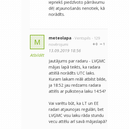
iepriekš piedzīvoto pārrāvumu
dēļ atjaunošanās nenotiek, kā
norādīts.
meteolapa
- Ventspils
- 129
M
novērojumi
0
1
13.09.2019 18:56
Atbildēt
Jautājums par radaru - LVĢMC
mājas lapā teikts, ka radara
attēlā norādīts UTC laiks.
Kuram laikam reāli atbilst bilde,
ja 18:52 jau redzams radara
attēls ar pulksteņa laiku 14:54?
Vai varētu būt, ka LT un EE
radari atjaunojas regulāri, bet
LVĢMC visu laiku rāda stundu
vecu attēlu arī savā mājaslapā?