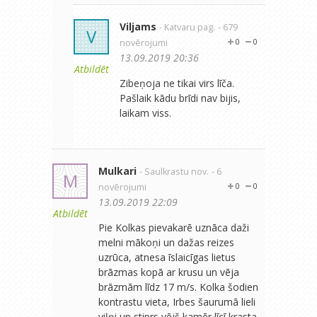
Viljams
- Katvaru pag.
- 679
V
novērojumi
0
0
13.09.2019 20:36
Atbildēt
Zibeņoja ne tikai virs līča.
Pašlaik kādu brīdi nav bijis,
laikam viss.
Mulkari
- Saulkrastu nov.
- 6
M
novērojumi
0
0
13.09.2019 22:09
Atbildēt
Pie Kolkas pievakarē uznāca daži
melni mākoņi un dažas reizes
uzrūca, atnesa īslaicīgas lietus
brāzmas kopā ar krusu un vēja
brāzmām līdz 17 m/s. Kolka šodien
kontrastu vieta, Irbes šaurumā lieli
viļņi un stiprs vējš kamēr līcī krasta