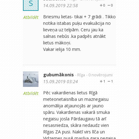
S
14.09.2019 22:58
0
0
Briesmu lietas- tikai + 7 grādi . Tikko
Atbildēt
notika istabas puķu evakuācija no
lieveņa uz telpām. Ceru jau ka
salnas nebūs .ka padpēs atnākt
lietus màkoņi.
Vakar ielija 10 mm.
gubumākonis
- Rīga
- 0 novērojumi
15.09.2019 03:24
1
1
Pēc vakardienas lietus Rīgā
Atbildēt
meteonetaisnība un maznegaisu
anomālija atjaunojās ar jauno
spāru. Vakardienas vakarā smuka
negaisu josla Pārdaugavu tā arī
nesasniedza, skāra nedaudz vien
Rīgas ZA pusi. Naktī virs līča un
Vidzemes pusē masīva gara negaisa