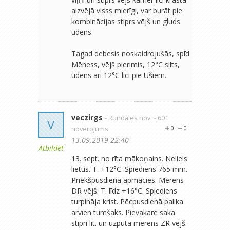
aizvējā visss mierīgi, var burāt pie
kombinācijas stiprs vējš un gluds
ūdens.
Tagad debesis noskaidrojušās, spīd
Mēness, vējš pierimis, 12°C silts,
ūdens arī 12°C līcī pie Ušiem.
veczirgs
- Rundāles nov.
- 601
V
novērojums
0
0
13.09.2019 22:40
Atbildēt
13. sept. no rīta mākoņains. Neliels
lietus. T. +12°C. Spiediens 765 mm.
Priekšpusdienā apmācies. Mērens
DR vējš. T. līdz +16°C. Spiediens
turpināja krist. Pēcpusdienā palika
arvien tumšāks. Pievakarē sāka
stipri līt. un uzpūta mērens ZR vējš.