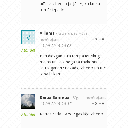
arī divi zibeņi bija. Jācer, ka krusa
tomēr izpaliks.
Viljams
- Katvaru pag.
- 679
V
novērojumi
0
0
13.09.2019 20:08
Atbildēt
Pāri diezgan ātrā tempā iet riktīgi
melns un liels negaisa mākonis,
lietus gandrīz nekāds, zibeņo un rūc
ik pa laikam.
Raitis Sametis
- Rīga
- 1 novērojums
13.09.2019 20:15
0
0
Kartes rāda - virs Rīgas līča zibeņo.
Atbildēt