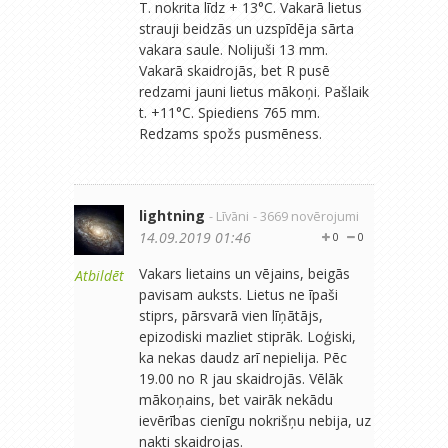
T. nokrita līdz + 13°C. Vakarā lietus
strauji beidzās un uzspīdēja sārta
vakara saule. Nolijuši 13 mm.
Vakarā skaidrojās, bet R pusē
redzami jauni lietus mākoņi. Pašlaik
t. +11°C. Spiediens 765 mm.
Redzams spožs pusmēness.
lightning
- Līvāni
- 3669 novērojumi
14.09.2019 01:46
0
0
Vakars lietains un vējains, beigās
Atbildēt
pavisam auksts. Lietus ne īpaši
stiprs, pārsvarā vien līņātājs,
epizodiski mazliet stiprāk. Loģiski,
ka nekas daudz arī nepielija. Pēc
19.00 no R jau skaidrojās. Vēlāk
mākoņains, bet vairāk nekādu
ievērības cienīgu nokrišņu nebija, uz
nakti skaidrojas.