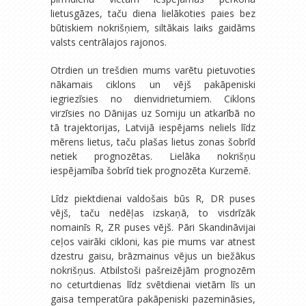
lietusgāzes, taču diena lielākoties paies bez
būtiskiem nokrišņiem, siltākais laiks gaidāms
valsts centrālajos rajonos.
Otrdien un trešdien mums varētu pietuvoties
nākamais ciklons un vējš pakāpeniski
iegriezīsies no dienvidrietumiem. Ciklons
virzīsies no Dānijas uz Somiju un atkarībā no
tā trajektorijas, Latvijā iespējams neliels līdz
mērens lietus, taču plašas lietus zonas šobrīd
netiek prognozētas. Lielāka nokrišņu
iespējamība šobrīd tiek prognozēta Kurzemē.
Līdz piektdienai valdošais būs R, DR puses
vējš, taču nedēļas izskaņā, to visdrīzāk
nomainīs R, ZR puses vējš. Pāri Skandināvijai
ceļos vairāki cikloni, kas pie mums var atnest
dzestru gaisu, brāzmainus vējus un biežākus
nokrišņus. Atbilstoši pašreizējām prognozēm
no ceturtdienas līdz svētdienai vietām līs un
gaisa temperatūra pakāpeniski pazemināsies,