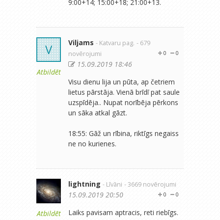
9:00+14; 15:00+18; 21:00+13.
Viljams
- Katvaru pag.
- 679
V
novērojumi
0
0
15.09.2019 18:46
Atbildēt
Visu dienu lija un pūta, ap četriem
lietus pārstāja. Vienā brīdī pat saule
uzspīdēja.. Nupat norībēja pērkons
un sāka atkal gāzt.
18:55: Gāž un rībina, riktīgs negaiss
ne no kurienes.
lightning
- Līvāni
- 3669 novērojumi
15.09.2019 20:50
0
0
Laiks pavisam aptracis, reti riebīgs.
Atbildēt