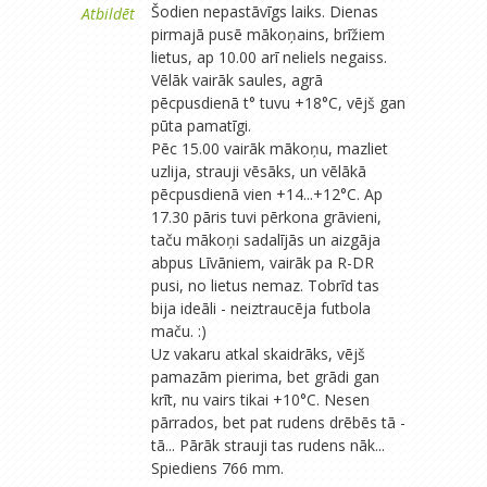
Šodien nepastāvīgs laiks. Dienas
Atbildēt
pirmajā pusē mākoņains, brīžiem
lietus, ap 10.00 arī neliels negaiss.
Vēlāk vairāk saules, agrā
pēcpusdienā t° tuvu +18°C, vējš gan
pūta pamatīgi.
Pēc 15.00 vairāk mākoņu, mazliet
uzlija, strauji vēsāks, un vēlākā
pēcpusdienā vien +14...+12°C. Ap
17.30 pāris tuvi pērkona grāvieni,
taču mākoņi sadalījās un aizgāja
abpus Līvāniem, vairāk pa R-DR
pusi, no lietus nemaz. Tobrīd tas
bija ideāli - neiztraucēja futbola
maču. :)
Uz vakaru atkal skaidrāks, vējš
pamazām pierima, bet grādi gan
krīt, nu vairs tikai +10°C. Nesen
pārrados, bet pat rudens drēbēs tā -
tā... Pārāk strauji tas rudens nāk...
Spiediens 766 mm.