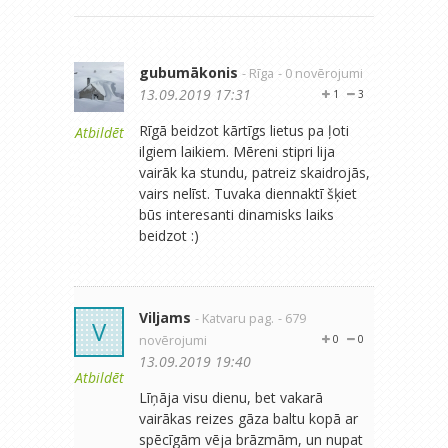
gubumākonis
- Rīga
- 0 novērojumi
13.09.2019 17:31
1
3
Rīgā beidzot kārtīgs lietus pa ļoti
Atbildēt
ilgiem laikiem. Mēreni stipri lija
vairāk ka stundu, patreiz skaidrojās,
vairs nelīst. Tuvaka diennaktī šķiet
būs interesanti dinamisks laiks
beidzot :)
Viljams
- Katvaru pag.
- 679
V
novērojumi
0
0
13.09.2019 19:40
Atbildēt
Līņāja visu dienu, bet vakarā
vairākas reizes gāza baltu kopā ar
spēcīgām vēja brāzmām, un nupat