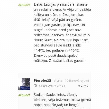
Lielās Latvijas pielīča daļā- skaista
Atbildēt
un saulaina diena. Ar vēju un dažāda
kalibra un krāsu mākoņiem, kas
drāž lielajā vējā pāri un garām.
Vairāk gan garām, jo lijis nav. Un
augstu debesīs dzird ( bet nav
redzamas) dzērves, ar savu skumjo
"kurrr, kurr". No rīta 9.00 bija +10*,
pēc stundas saule iesildīja līdz
+14*C, bet patlaban ir+16*C.
Dienvidu pusē daudz spalvu
mākoņu, Z- dažas baltas gubas.
Pierobežā
- Viļaka
- 1048 novērojumi
14.09.2019 20:14
2
0
Šodien: Saule, lietus, zibeņi,
Atbildēt
pērkons, vēja brāzmas, krusa (pirmā
nopietnākā šogad) un beigās