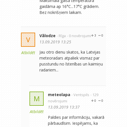
Maksimālā gaisa temperatūra
gaidāma ap 16°C...17°C grādiem.
Bez nokrišņiem laikam.
Vālodze
- Rīga
- 0 novērojumi
3
0
V
13.09.2019 13:25
Jau otro dienu skatos, ka Latvijas
Atbildēt
meteoradars atpaliek vismaz par
pusstundu no īstenības un kaimiņu
radariem...
meteolapa
- Ventspils
- 129
M
novērojumi
0
0
13.09.2019 13:37
Atbildēt
Paldies par informāciju, vakarā
pārbaudīsim. Iespējams, ka