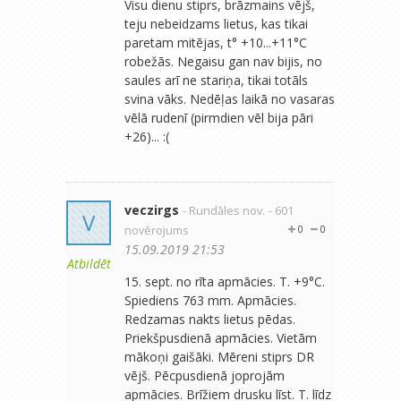
Visu dienu stiprs, brāzmains vējš,
teju nebeidzams lietus, kas tikai
paretam mitējas, t° +10...+11°C
robežās. Negaisu gan nav bijis, no
saules arī ne stariņa, tikai totāls
svina vāks. Nedēļas laikā no vasaras
vēlā rudenī (pirmdien vēl bija pāri
+26)... :(
veczirgs
- Rundāles nov.
- 601
V
novērojums
0
0
15.09.2019 21:53
Atbildēt
15. sept. no rīta apmācies. T. +9°C.
Spiediens 763 mm. Apmācies.
Redzamas nakts lietus pēdas.
Priekšpusdienā apmācies. Vietām
mākoņi gaišāki. Mēreni stiprs DR
vējš. Pēcpusdienā joprojām
apmācies. Brīžiem drusku līst. T. līdz