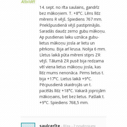
Atbildēt
14. sept. no rīta saulains, gandrīz
bez mākoņiem. T. +8°C. Lēns līdz
mērens R vējš. Spiediens 767 mm.
Priekšpusdienā vējš pastiprinājās.
Saradās daudz zemo gubu mākoņu.
Ap pusdienas laiku uznāca gubu-
lietus mākoņu josla ar lietu un
pērkonu. Bija arī krusa. Nolija 6 mm.
Līetus laikā pūta mēreni stiprs ZR
vējš. Tālumā ZR pusē bija redzama
vēl viena lietus mākoņu josla, kas
līdz mums nenonāca. Pirms lietus t.
bija +17°C. Lietus laikā +9°C.
Pēcpusdienā skaidrojās un t.
pacēlās līdz +18°C. Vakarā joprojām
mākoņains, bet bez lietus. Pašlaik t.
+9°C. Spiediens 768,5 mm.
saulcerīte
- Rīga
- 2 novērojumi