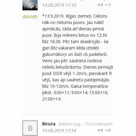
14.09.2019 11:33
0
1
*13.9.2019. Rīgas ziemeļi. Ciklons
Atbildēt
nāk no rietumu puses. Jau naktī
apmācās, tāda arī dienas pirmā
puse. Bija mērens lietus no 12:30
līdz 16:30. Pēc tam skaidrojās - lai
gan līdz vakaram klīda izteikti
gubumākoņi un daži cb padebeši.
Viens jau pēc saulrieta nodeva
nelielu lietusbrāzmu. Dienas pirmajā
pusē DDR vējš 1-2m/s, pievakarē R
vējš, kas ap saulrietu pastiprinājās
līdz 10-12m/s. Gaisa temperatūra:
plkst. 3:00+11; 9:00+14; 15:00+16;
21:00+14.
Biruta
- Babītes pag.
- 110 novērojumi
B
14.09.2019 17:54
0
0