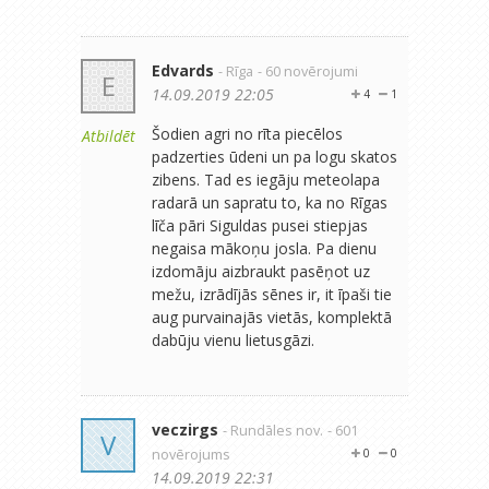
Edvards
- Rīga
- 60 novērojumi
E
14.09.2019 22:05
4
1
Šodien agri no rīta piecēlos
Atbildēt
padzerties ūdeni un pa logu skatos
zibens. Tad es iegāju meteolapa
radarā un sapratu to, ka no Rīgas
līča pāri Siguldas pusei stiepjas
negaisa mākoņu josla. Pa dienu
izdomāju aizbraukt pasēņot uz
mežu, izrādījās sēnes ir, it īpaši tie
aug purvainajās vietās, komplektā
dabūju vienu lietusgāzi.
veczirgs
- Rundāles nov.
- 601
V
novērojums
0
0
14.09.2019 22:31