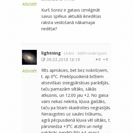
Atbildēt
Kurš šoreiz ir gatavs izmēģināt
savus spēkus aktuālā iknedēļas
raksta veidošanā nākamajai
nedēļai?
lightning
- Līvāni
- 3669 novērojumi
09.03.2018 18:19
0
0
Rīts apmācies, bet bez nokrišņiem,
Atbildēt
t. ap 0°C. Priekšpusdienā brīžiem
atsevišķas sniegpārsliņas parādījās,
taču pamazām siltāks, sākās
atkusnis, un 12.00 jau +2. No gaisa
vairs nekas nekrita, kļuva gaišāks,
taču pa īstam skaidroties negrasījās.
Neraugoties uz saules trūkumu,
agrā pēcpusdienā kļuva vēl siltāks, t.
pārsniedza +3°C atzīmi un neilgi
pakāpās gandrīz līdz +4, max.t.