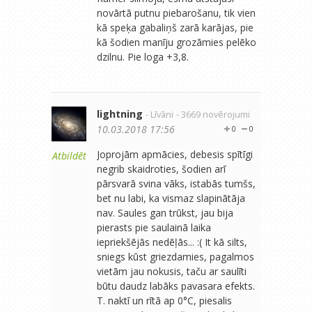
novārtā putnu piebarošanu, tik vien
kā speķa gabaliņš zarā karājas, pie
kā šodien manīju grozāmies pelēko
dzilnu. Pie loga +3,8.
lightning
- Līvāni
- 3669 novērojumi
10.03.2018 17:56
0
0
Joprojām apmācies, debesis spītīgi
Atbildēt
negrib skaidroties, šodien arī
pārsvarā svina vāks, istabās tumšs,
bet nu labi, ka vismaz slapinātāja
nav. Saules gan trūkst, jau bija
pierasts pie saulainā laika
iepriekšējās nedēļās... :( It kā silts,
sniegs kūst griezdamies, pagalmos
vietām jau nokusis, taču ar saulīti
būtu daudz labāks pavasara efekts.
T. naktī un rītā ap 0°C, piesalis