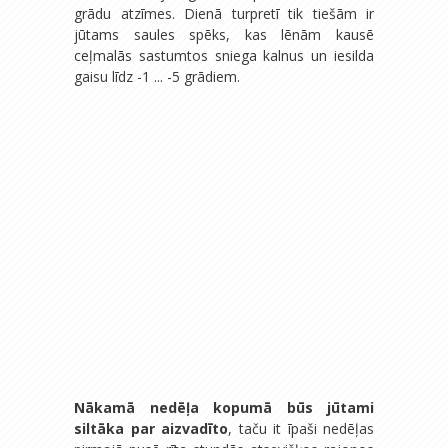
grādu atzīmes. Dienā turpretī tik tiešām ir
jūtams saules spēks, kas lēnām kausē
ceļmalās sastumtos sniega kalnus un iesilda
gaisu līdz -1 ... -5 grādiem.
Nākamā nedēļa kopumā būs jūtami
siltāka par aizvadīto
, taču it īpaši nedēļas