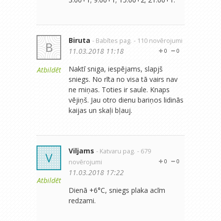
Biruta
- Babītes pag.
- 110 novērojumi
B
11.03.2018 11:18
0
0
Naktī sniga, iespējams, slapjš
Atbildēt
sniegs. No rīta no visa tā vairs nav
ne miņas. Toties ir saule. Knaps
vējiņš. Jau otro dienu bariņos lidinās
kaijas un skaļi bļauj.
Viljams
- Katvaru pag.
- 679
V
novērojumi
0
0
11.03.2018 17:22
Atbildēt
Dienā +6°C, sniegs plaka acīm
redzami.