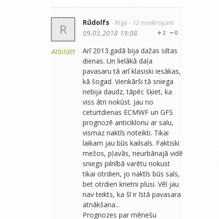
Rūdolfs
- Rīga
- 12 novērojumi
R
09.03.2018 19:08
2
0
Arī 2013.gadā bija dažas siltas
Atbildēt
dienas. Un lielākā daļa
pavasaru tā arī klasiski iesākas,
kā šogad. Vienkārši tā sniega
nebija daudz, tāpēc šķiet, ka
viss ātri nokūst. Jau no
ceturtdienas ECMWF un GFS
prognozē anticiklonu ar salu,
vismaz naktīs noteikti. Tikai
laikam jau būs kailsals. Faktiski
mežos, pļavās, neurbānajā vidē
sniegs pilnībā varētu nokust
tikai otrdien, jo naktīs būs sals,
bet otrdien krietni plusi. Vēl jau
nav teikts, ka šī ir īstā pavasara
atnākšana...
Prognozes par mēnešu