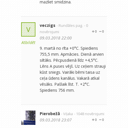
mazliet smidzina.
veczigs
- Rundāles pag.
- 0
V
novērojumi
0
0
09.03.2018 22:00
Atbildēt
9. martā no rīta +0°C. Spiediens
755,5 mm. Apmācies. Dienā arvien
siltāks. Pēcpusdienā līdz +4,5°C.
Lēns A puses vējš. Uz ceļiem strauji
kūst sniegs. Vairāki bērni taisa uz
ceļa ūdens kanālus. Vakarā atkal
vēsāks. Pašlaik līst. T. +2°C.
Spiediens 756 mm.
Pierobežā
- Viļaka
- 1048 novērojumi
09.03.2018 23:07
0
0