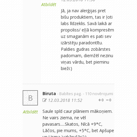
Atbildēt
Jā, ja nav alerģijas pret
bišu produktiem, tas ir ļoti
labs līdzeklis. Savā laikā ar
propoliss/ eļļā kompresēm
uz smaganām es pati sev
izārstēju paradontītu.
Paldies gudras zobārstes
padomam, diemžēl nezinu
viņas vārdu, bet pieminu
bieži:)
Biruta
- Babītes pag.
- 110 novērojumi
B
12.03.2018 11:52
0
0
Saule spīd caur plāniem mākoņiem.
Atbildēt
Ne vairs ziema, ne vēl
pavasars.....Skatos, Nīcā +9*C,
Lāčos, pie mums, +5*C, bet Apšupe
un Usma 'uzkārušās":)