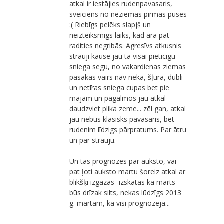
atkal ir iestājies rudenpavasaris,
sveiciens no neziemas pirmās puses
:( Riebīgs pelēks slapjš un
neizteiksmigs laiks, kad āra pat
radities negribās. Agresīvs atkusnis
strauji kausē jau tā visai pieticīgu
sniega segu, no vakardienas ziemas
pasakas vairs nav nekā, šļura, dublī
un netīras sniega cupas bet pie
mājam un pagalmos jau atkal
daudzviet plika zeme... zēl gan, atkal
jau nebūs klasisks pavasaris, bet
rudenim līdzigs pārpratums. Par ātru
un par strauju.
Un tas prognozes par auksto, vai
pat ļoti auksto martu šoreiz atkal ar
blīkšķi izgāzās- izskatās ka marts
būs drīzak silts, nekas lūdzīgs 2013
g. martam, ka visi prognozēja...