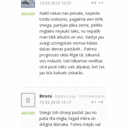
10.03.2018 10:55
0
1
Naktī nekas nav piesalis, turpinās
Atbildēt
totāls nokūsnis, pagalmā vien 60%
sniega, parējais plika zeme, pelēks
miglains nejauks laiks, nu nepatīk
man tādi atkušni un viss. Varēja jau
svaigi uzsnigušais vismaz kādas
dažas dienas pastāvēt... Patreiz
prognozes rāda Rīgai tā: sākumā
viss nokusīs, tad nākamas nedēļas
otrā pusē nāks sals atpakaļ, bet tas
jau būs kailsals izskatās.
Biruta
- Babītes pag.
- 110 novērojumi
B
10.03.2018 13:17
1
0
Sniegs ļoti strauji pazūd. Jau no
Atbildēt
paša rīta migla, tagad mitra un
drēgna dūmaka. Toties mājās var