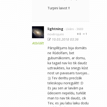
Turpini laivot !!
lightning
- Līvāni
- 3669
novērojumi
0
1
10.03.2018 03:36
Atbildēt
Pārspīlējums bija domāts
ne Rūdolfam, bet
gubumākonim, ar domu,
ka tagad nav ko tik daudz
uztraukties, ka sniegs kūst
nost un pavasaris tuvojas...
:)) Tev derētu precīzāk
teleskopu noregulēt! :D
Es jau sen ar laivām pa
ūdeņiem nepeldu, turklāt
man to nav tik daudz, cik
Tev, es jau labu laiku dodu