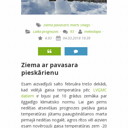
ziema
pavasaris
marts
sniegs
·
Laika prognozes
·
93
·
meteolapa
·
4.93
·
04.03.2018 19:39
Ziema ar pavasara
pieskārienu
Esam aizvadījuši salto februāra trešo dekādi,
kad vidējā gaisa temperatūra pēc
LVĢMC
datiem
ir bijusi pat 10 grādus zemāka par
ilggadīgo klimatisko normu. Lai gan pirms
nedēļas atsevišķas prognozes pieļāva gaisa
temperatūras jūtamu paaugstināšanos marta
pirmajā nedēļas nogalē, agros rītos vēl aizvien
esam novērojuši gaisa temperatūras zem -20