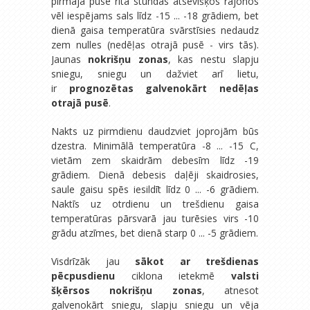
pirmajā pusē rīta stundās atsevišķos rajonos
vēl iespējams sals līdz -15 ... -18 grādiem, bet
dienā gaisa temperatūra svārstīsies nedaudz
zem nulles (nedēļas otrajā pusē - virs tās).
Jaunas
nokrišņu zonas
, kas nestu slapju
sniegu, sniegu un dažviet arī lietu,
ir
prognozētas galvenokārt nedēļas
otrajā pusē
.
Nakts uz pirmdienu daudzviet joprojām būs
dzestra. Minimālā temperatūra -8 ... -15 C,
vietām zem skaidrām debesīm līdz -19
grādiem. Dienā debesis daļēji skaidrosies,
saule gaisu spēs iesildīt līdz 0 ... -6 grādiem.
Naktīs uz otrdienu un trešdienu gaisa
temperatūras pārsvarā jau turēsies virs -10
grādu atzīmes, bet dienā starp 0 ... -5 grādiem.
Visdrīzāk jau
sākot ar trešdienas
pēcpusdienu
ciklona ietekmē
valsti
šķērsos nokrišņu zonas
, atnesot
galvenokārt sniegu, slapju sniegu un vēja