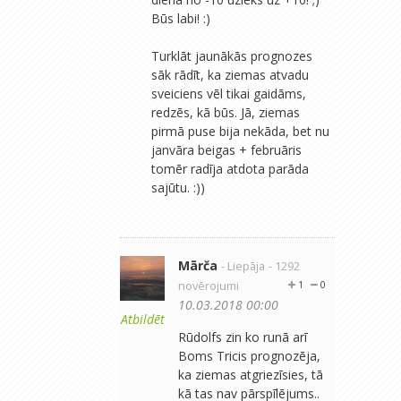
Būs labi! :)
Turklāt jaunākās prognozes
sāk rādīt, ka ziemas atvadu
sveiciens vēl tikai gaidāms,
redzēs, kā būs. Jā, ziemas
pirmā puse bija nekāda, bet nu
janvāra beigas + februāris
tomēr radīja atdota parāda
sajūtu. :))
Mārča
- Liepāja
- 1292
novērojumi
1
0
10.03.2018 00:00
Atbildēt
Rūdolfs zin ko runā arī
Boms Tricis prognozēja,
ka ziemas atgriezīsies, tā
kā tas nav pārspīlējums..