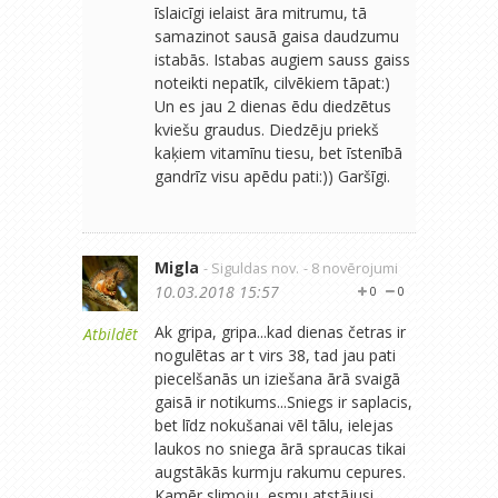
īslaicīgi ielaist āra mitrumu, tā
samazinot sausā gaisa daudzumu
istabās. Istabas augiem sauss gaiss
noteikti nepatīk, cilvēkiem tāpat:)
Un es jau 2 dienas ēdu diedzētus
kviešu graudus. Diedzēju priekš
kaķiem vitamīnu tiesu, bet īstenībā
gandrīz visu apēdu pati:)) Garšīgi.
Migla
- Siguldas nov.
- 8 novērojumi
10.03.2018 15:57
0
0
Ak gripa, gripa...kad dienas četras ir
Atbildēt
nogulētas ar t virs 38, tad jau pati
piecelšanās un iziešana ārā svaigā
gaisā ir notikums...Sniegs ir saplacis,
bet līdz nokušanai vēl tālu, ielejas
laukos no sniega ārā spraucas tikai
augstākās kurmju rakumu cepures.
Kamēr slimoju, esmu atstājusi