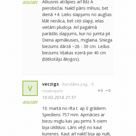
Atkusnis atrāpies arī līdz A
Atbildēt
pierobežai. Naktī pāris mīnusi, bet
dienā +4. Lieks slapjums no augšas
klāt nenāca, bet ceļi slapji, ielas
vietām pludoja. Arī pagalmā
parādās slapjums, kur no jumta pil.
Diena apmākusies, miglaina. Sniega
biezums dārzā ~26 - 30 cm. Ledus
biezums Viļakas ezerā pie 40 cm
(bļitkotāju āliņģos).
veczigs
- Rundāles pag.
- 0
V
novērojumi
0
0
10.03.2018 21:51
Atbildēt
10. martā no rīta t. ap 0 grādiem.
Spiediens 757 mm. Apmācies ar
biezu miglu kas jau pirms 9-ņiem
bija izklīdusi. Lāns vējš no kaut
kurienes. Kaut arī naktī bija ap nulli,