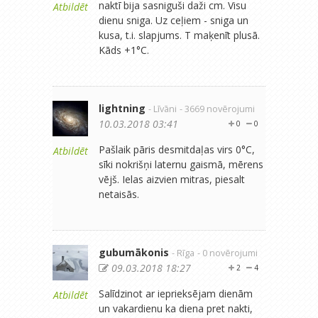
naktī bija sasniguši daži cm. Visu
Atbildēt
dienu sniga. Uz ceļiem - sniga un
kusa, t.i. slapjums. T maķenīt plusā.
Kāds +1°C.
lightning
- Līvāni
- 3669 novērojumi
10.03.2018 03:41
0
0
Pašlaik pāris desmitdaļas virs 0°C,
Atbildēt
sīki nokrišņi laternu gaismā, mērens
vējš. Ielas aizvien mitras, piesalt
netaisās.
gubumākonis
- Rīga
- 0 novērojumi
09.03.2018 18:27
2
4
Salīdzinot ar ieprieksējam dienām
Atbildēt
un vakardienu ka diena pret nakti,