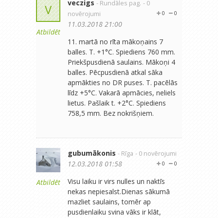
veczigs
- Rundāles pag.
- 0
V
novērojumi
0
0
11.03.2018 21:00
Atbildēt
11. martā no rīta mākoņains 7
balles. T. +1°C. Spiediens 760 mm.
Priekšpusdienā saulains. Mākoņi 4
balles. Pēcpusdienā atkal sāka
apmākties no DR puses. T. pacēlās
līdz +5°C. Vakarā apmācies, neliels
lietus. Pašlaik t. +2°C. Spiediens
758,5 mm. Bez nokrišņiem.
gubumākonis
- Rīga
- 0 novērojumi
12.03.2018 01:58
0
0
Visu laiku ir virs nulles un naktīs
Atbildēt
nekas nepiesalst.Dienas sākumā
mazliet saulains, tomēr ap
pusdienlaiku svina vāks ir klāt,