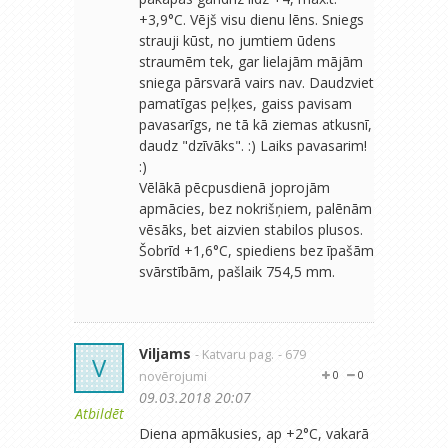
+3,9°C. Vējš visu dienu lēns. Sniegs
strauji kūst, no jumtiem ūdens
straumēm tek, gar lielajām mājām
sniega pārsvarā vairs nav. Daudzviet
pamatīgas peļķes, gaiss pavisam
pavasarīgs, ne tā kā ziemas atkusnī,
daudz "dzīvāks". :) Laiks pavasarim!
:)
Vēlākā pēcpusdienā joprojām
apmācies, bez nokrišņiem, palēnām
vēsāks, bet aizvien stabilos plusos.
Šobrīd +1,6°C, spiediens bez īpašām
svārstībām, pašlaik 754,5 mm.
Viljams
- Katvaru pag.
- 679
V
novērojumi
0
0
09.03.2018 20:07
Atbildēt
Diena apmākusies, ap +2°C, vakarā