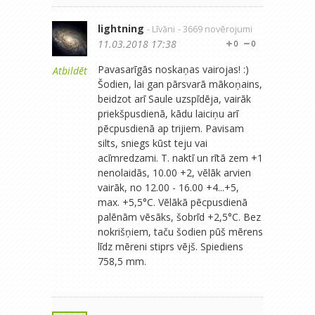
lightning
- Līvāni
- 3669 novērojumi
11.03.2018 17:38
0
0
Pavasarīgās noskaņas vairojas! :)
Atbildēt
Šodien, lai gan pārsvarā mākoņains,
beidzot arī Saule uzspīdēja, vairāk
priekšpusdienā, kādu laiciņu arī
pēcpusdienā ap trijiem. Pavisam
silts, sniegs kūst teju vai
acīmredzami. T. naktī un rītā zem +1
nenolaidās, 10.00 +2, vēlāk arvien
vairāk, no 12.00 - 16.00 +4...+5,
max. +5,5°C. Vēlākā pēcpusdienā
palēnām vēsāks, šobrīd +2,5°C. Bez
nokrišņiem, taču šodien pūš mērens
līdz mēreni stiprs vējš. Spiediens
758,5 mm.