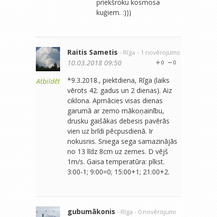
priekšroku kosmosa
kuģiem. :)))
Raitis Sametis
- Rīga
- 1 novērojums
10.03.2018 09:50
0
0
*9.3.2018., piektdiena, Rīga (laiks
Atbildēt
vērots 42. gadus un 2 dienas). Aiz
ciklona. Apmācies visas dienas
garumā ar zemo mākoņainību,
drusku gaišākas debesis pavērās
vien uz brīdi pēcpusdienā. Ir
nokusnis. Sniega sega samazinājās
no 13 līdz 8cm uz zemes. D vējš
1m/s. Gaisa temperatūra: plkst.
3:00-1; 9:00=0; 15:00+1; 21:00+2.
gubumākonis
- Rīga
- 0 novērojumi