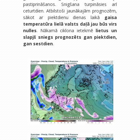
pastiprināšanos. Snigšana turpināsies arī
ceturtdien. Atbilstoši jaunākajām prognozēm,
sākot ar piektdienu dienas laikā
gaisa
temperatūra lielā valsts daļā jau būs virs
nulles
. Nākamā ciklona ietekmē
lietus un
slapjš sniegs prognozēts gan piektdien,
gan sestdien
.