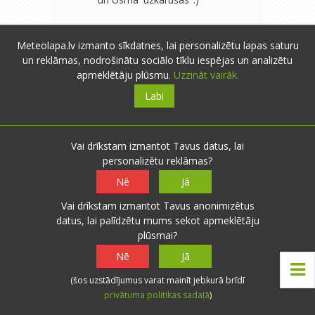
Meteolapa.lv izmanto sīkdatnes, lai personalizētu lapas saturu
un reklāmas, nodrošinātu sociālo tīklu iespējas un analizētu
<<
<
1
2
3
>
>>
apmeklētāju plūsmu.
Uzzināt vairāk.
Labi
x
Lai pievienotu komentārus,
Jums ir
jāautentificējas
!
Vai drīkstam izmantot Tavus datus, lai
personalizētu reklāmas?
Nē
Jā
Vai drīkstam izmantot Tavus anonimizētus
datus, lai palīdzētu mums sekot apmeklētāju
plūsmai?
Nē
Jā
Iesniegt novērojumus
(šos uzstādījumus varat mainīt jebkurā brīdī
privātuma politikas sadaļā
)