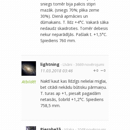
sniegs tomēr bija palicis stipri
mazāk. (sniegs 70%; plika zeme
30%). Dienā apmācies un
dūmakains. T. līdz +4°C. Vakarā sāka
nedaudz skaidroties. Tomēr debesis
nekur neparādījās. Pašlaik t. +1,5°C.
Spiediens 760 mm.
lightning
- Līvāni
- 3669 novērojumi
11.03.2018 03:46
0
0
Naktī kaut kas līdzīgs nelielai miglai,
Atbildēt
bet citādi nekādu būtisku pārmaiņu.
T. turas ap +1, piesalt pagaidām
netaisās, šobrīd +1,2°C. Spiediens
758,5 mm.
Pierobežā
- Viļaka
- 1048 novērojumi