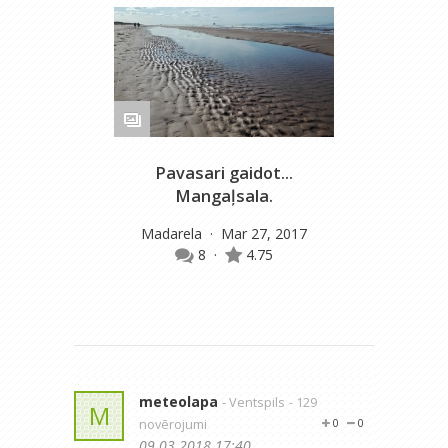
Pavasari gaidot...
Mangaļsala.
m
Madarela
· Mar 27, 2017
8
·
4.75
meteolapa
- Ventspils
- 129
M
novērojumi
0
0
09.03.2018 17:40