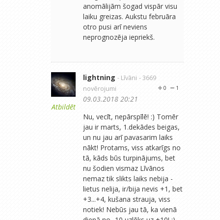
anomālijām šogad vispār visu
laiku greizas. Aukstu februāra
otro pusi arī neviens
neprognozēja iepriekš.
lightning
- Līvāni
- 3669
novērojumi
0
1
09.03.2018 20:21
Atbildēt
Nu, vecīt, nepārspīlē! :) Tomēr
jau ir marts, 1.dekādes beigas,
un nu jau arī pavasarim laiks
nākt! Protams, viss atkarīgs no
tā, kāds būs turpinājums, bet
nu šodien vismaz Līvānos
nemaz tik slikts laiks nebija -
lietus nelija, ir/bija nevis +1, bet
+3...+4, kušana strauja, viss
notiek! Nebūs jau tā, ka vienā
dienā no -10 uzlēks uz +10! ;)