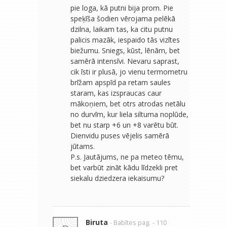
pie loga, kā putni bija prom. Pie
speķīša šodien vērojama pelēkā
dzilna, laikam tas, ka citu putnu
palicis mazāk, iespaido tās vizītes
biežumu. Sniegs, kūst, lēnām, bet
samērā intensīvi. Nevaru saprast,
cik īsti ir plusā, jo vienu termometru
brīžam apspīd pa retam saules
staram, kas izspraucas caur
mākoņiem, bet otrs atrodas netālu
no durvīm, kur liela siltuma noplūde,
bet nu starp +6 un +8 varētu būt.
Dienvidu puses vējelis samērā
jūtams.
P.s. Jautājums, ne pa meteo tēmu,
bet varbūt zināt kādu līdzekli pret
siekalu dziedzera iekaisumu?
Biruta
- Babītes pag.
- 110