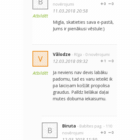
B
novērojumi
0
0
11.03.2018 20:58
Atbildēt
Migla, skatieties sava e-pastā,
Jums ir pienākusi vēstule:)
Vālodze
- Rīga
- 0 novērojumi
V
12.03.2018 09:32
1
0
Ja neviens nav devis labāku
Atbildēt
padomu, tad es varu ieteikt ik
pa laiciņam košļāt propolisa
graudus. Palīdz lielākai daļai
mutes dobuma iekaisumu.
Biruta
- Babītes pag.
- 110
B
novērojumi
0
0
12.03.2018 11:50