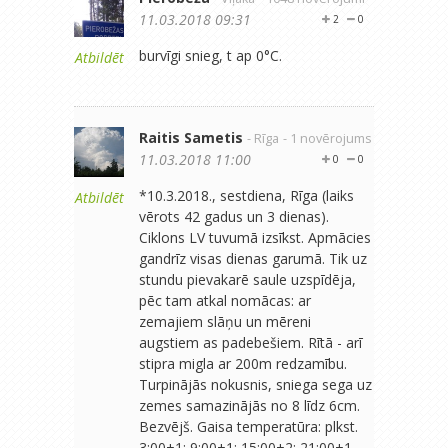
11.03.2018 09:31
2
0
burvīgi snieg, t ap 0°C.
Atbildēt
Raitis Sametis
- Rīga
- 1 novērojums
11.03.2018 11:00
0
0
*10.3.2018., sestdiena, Rīga (laiks
Atbildēt
vērots 42 gadus un 3 dienas).
Ciklons LV tuvumā izsīkst. Apmācies
gandrīz visas dienas garumā. Tik uz
stundu pievakarē saule uzspīdēja,
pēc tam atkal nomācas: ar
zemajiem slāņu un mēreni
augstiem as padebešiem. Rītā - arī
stipra migla ar 200m redzamību.
Turpinājās nokusnis, sniega sega uz
zemes samazinājās no 8 līdz 6cm.
Bezvējš. Gaisa temperatūra: plkst.
3:00+1; 9:00+1; 15:00+2; 21:00+1.