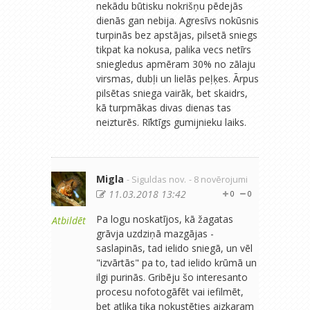
nekādu būtisku nokrišņu pēdejās
dienās gan nebija. Agresīvs nokūsnis
turpinās bez apstājas, pilsetā sniegs
tikpat ka nokusa, palika vecs netīrs
sniegledus apmēram 30% no zālaju
virsmas, dubļi un lielās peļķes. Ārpus
pilsētas sniega vairāk, bet skaidrs,
kā turpmākas divas dienas tas
neizturēs. Rīktīgs gumijnieku laiks.
Migla
- Siguldas nov.
- 8 novērojumi
11.03.2018 13:42
0
0
Pa logu noskatījos, kā žagatas
Atbildēt
grāvja uzdziņā mazgājas -
saslapinās, tad ielido sniegā, un vēl
"izvārtās" pa to, tad ielido krūmā un
ilgi purinās. Gribēju šo interesanto
procesu nofotogāfēt vai iefilmēt,
bet atlika tika nokustēties aizkaram