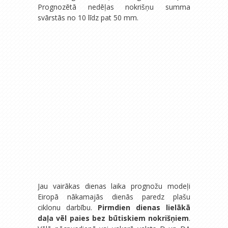
Prognozētā nedēļas nokrišņu summa
svārstās no 10 līdz pat 50 mm.
Jau vairākas dienas laika prognožu modeļi
Eiropā nākamajās dienās paredz plašu
ciklonu darbību.
Pirmdien dienas lielākā
daļa vēl paies bez būtiskiem nokrišņiem
.