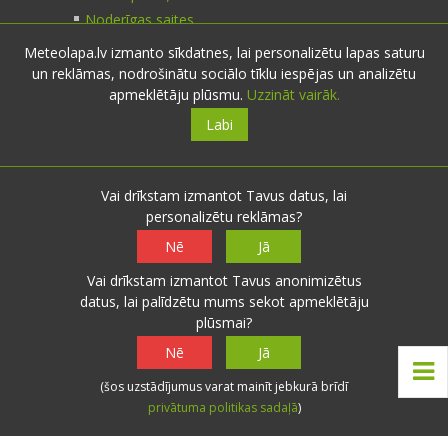
Noderīgas saites
Meteolapa.lv izmanto sīkdatnes, lai personalizētu lapas saturu
un reklāmas, nodrošinātu sociālo tīklu iespējas un analizētu
Kontakti
apmeklētāju plūsmu.
Uzzināt vairāk.
Labi
Sazinies:
nosūti ziņu
E-pasts:
info@meteolapa.lv
Vai drīkstam izmantot Tavus datus, lai
personalizētu reklāmas?
Seko mums
Nē
Jā
Vai drīkstam izmantot Tavus anonimizētus
datus, lai palīdzētu mums sekot apmeklētāju
plūsmai?
© 2026 meteolapa.lv. v2
Nē
Jā
Sākums
·
Raksti
·
Galerijas
·
Radars
·
Faktiskie
(šos uzstādījumus varat mainīt jebkurā brīdī
laika apstākļi
·
Sazināties
·
Privātuma politika
·
privātuma politikas sadaļā
)
Lietošanas noteikumi
·
Par mums