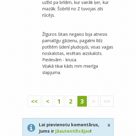
uzlīst pa brīdim, kur vairāk ķer, kur
mazāk. Šobrīd no Z tuvojas zils
rūcējs.
Žīguros šitais negaiss bija atnesis
pamatīgu gāzienu, pagalmi līdz
potītēm ūdenī pludojuši, visas vagas
noskalotas, iesētais aizskalots.
Piedevām - krusa.
Viļakā tikai kāds mm mierīga
slapjuma.
<<
<
1
2
3
>
>>
x
Lai pievienotu komentārus,
Jums ir
jāautentificējas
!