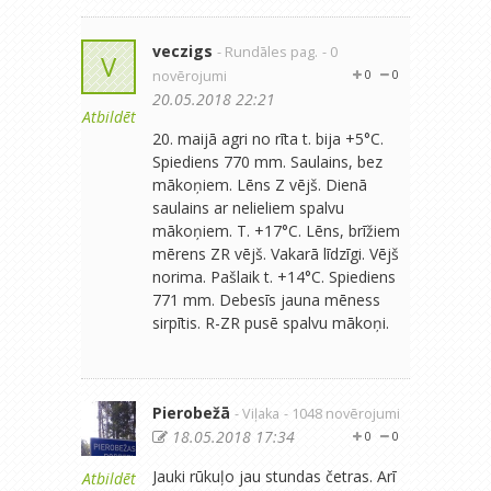
veczigs
- Rundāles pag.
- 0
V
novērojumi
0
0
20.05.2018 22:21
Atbildēt
20. maijā agri no rīta t. bija +5°C.
Spiediens 770 mm. Saulains, bez
mākoņiem. Lēns Z vējš. Dienā
saulains ar nelieliem spalvu
mākoņiem. T. +17°C. Lēns, brīžiem
mērens ZR vējš. Vakarā līdzīgi. Vējš
norima. Pašlaik t. +14°C. Spiediens
771 mm. Debesīs jauna mēness
sirpītis. R-ZR pusē spalvu mākoņi.
Pierobežā
- Viļaka
- 1048 novērojumi
18.05.2018 17:34
0
0
Jauki rūkuļo jau stundas četras. Arī
Atbildēt