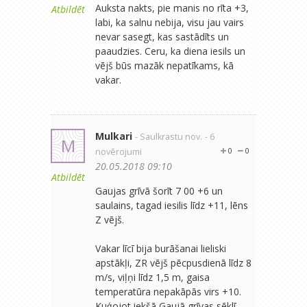
Auksta nakts, pie manis no rīta +3,
Atbildēt
labi, ka salnu nebija, visu jau vairs
nevar sasegt, kas sastādīts un
paaudzies. Ceru, ka diena iesils un
vējš būs mazāk nepatīkams, kā
vakar.
Mulkari
- Saulkrastu nov.
- 6
M
novērojumi
0
0
20.05.2018 09:10
Atbildēt
Gaujas grīvā šorīt 7 00 +6 un
saulains, tagad iesilis līdz +11, lēns
Z vējš.
Vakar līcī bija burāšanai lieliski
apstākļi, ZR vējš pēcpusdienā līdz 8
m/s, viļņi līdz 1,5 m, gaisa
temperatūra nepakāpās virs +10.
Kuģojot iekšā Gaujā grīvas sēklī