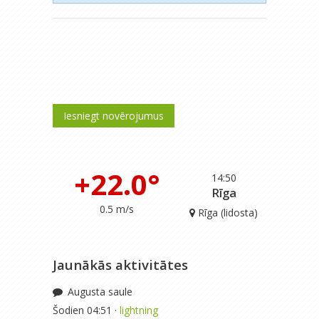
Iesniegt novērojumus
+22.0°
14:50
Rīga
0.5 m/s
Rīga (lidosta)
Jaunākās aktivitātes
Augusta saule
Šodien 04:51 ·
lightning