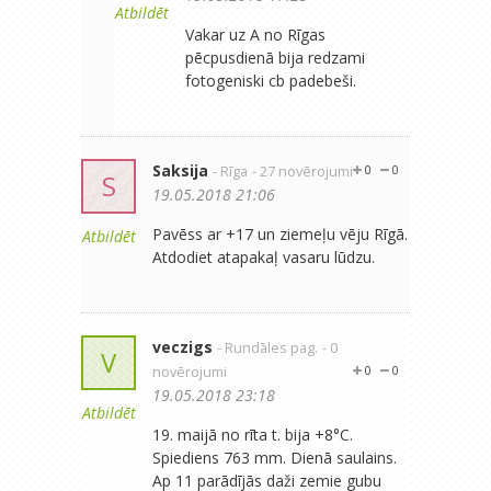
Atbildēt
Vakar uz A no Rīgas
pēcpusdienā bija redzami
fotogeniski cb padebeši.
Saksija
- Rīga
- 27 novērojumi
0
0
S
19.05.2018 21:06
Pavēss ar +17 un ziemeļu vēju Rīgā.
Atbildēt
Atdodiet atapakaļ vasaru lūdzu.
veczigs
- Rundāles pag.
- 0
V
novērojumi
0
0
19.05.2018 23:18
Atbildēt
19. maijā no rīta t. bija +8°C.
Spiediens 763 mm. Dienā saulains.
Ap 11 parādījās daži zemie gubu