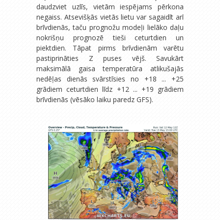
daudzviet uzlīs, vietām iespējams pērkona
negaiss. Atsevišķās vietās lietu var sagaidīt arī
brīvdienās, taču prognožu modeļi lielāko daļu
nokrišņu prognozē tieši ceturtdien un
piektdien. Tāpat pirms brīvdienām varētu
pastiprināties Z puses vējš. Savukārt
maksimālā gaisa temperatūra atlikušajās
nedēļas dienās svārstīsies no +18 ... +25
grādiem ceturtdien līdz +12 ... +19 grādiem
brīvdienās (vēsāko laiku paredz GFS).