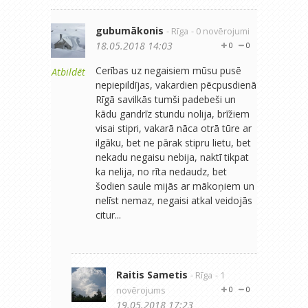
gubumākonis
- Rīga
- 0 novērojumi
18.05.2018 14:03
0
0
Cerības uz negaisiem mūsu pusē
Atbildēt
nepiepildījas, vakardien pēcpusdienā
Rīgā savilkās tumši padebeši un
kādu gandrīz stundu nolija, brīžiem
visai stipri, vakarā nāca otrā tūre ar
ilgāku, bet ne pārak stipru lietu, bet
nekadu negaisu nebija, naktī tikpat
ka nelija, no rīta nedaudz, bet
šodien saule mijās ar mākoņiem un
nelīst nemaz, negaisi atkal veidojās
citur...
Raitis Sametis
- Rīga
- 1
novērojums
0
0
19.05.2018 17:23