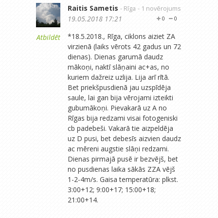
Raitis Sametis
- Rīga
- 1 novērojums
19.05.2018 17:21
0
0
*18.5.2018., Rīga, ciklons aiziet ZA
Atbildēt
virzienā (laiks vērots 42 gadus un 72
dienas). Dienas garumā daudz
mākoņi, naktī slāņaini ac+as, no
kuriem dažreiz uzlija. Lija arī rītā.
Bet priekšpusdienā jau uzspīdēja
saule, lai gan bija vērojami izteikti
gubumākoņi. Pievakarā uz A no
Rīgas bija redzami visai fotogeniski
cb padebeši. Vakarā tie aizpeldēja
uz D pusi, bet debesīs aizvien daudz
ac mēreni augstie slāņi redzami.
Dienas pirmajā pusē ir bezvējš, bet
no pusdienas laika sākās ZZA vējš
1-2-4m/s. Gaisa temperatūra: plkst.
3:00+12; 9:00+17; 15:00+18;
21:00+14.