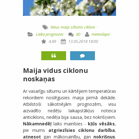
lietus
maijs
siltums
cikloni
·
Laika prognozes
·
80
·
meteolapa
·
4.89
·
13.05.2018 18:00
Maija vidus ciklonu
noskaņas
Ar vasarīgu siltumu un kārtējiem temperatūras
rekordiem noslēgusies maija pirmā dekāde.
Atbilstoši sākotnējām prognozēm, visu
aizvadīto nedēļu laikapstākļus noteica
anticiklons, nedēļa bija sausa, bez nokrišņiem.
Nākamnedēļ
laiks mainīsies -
kļūs vēsāks
,
pie mums
atgriezīsies ciklonu darbība
,
atnesot
gan mākoņainību, gan
nokrišņus
.