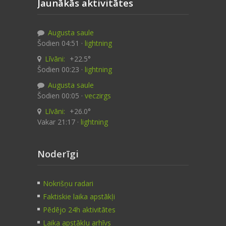
Jaunākās aktivitātes
Augusta saule
Šodien 04:51 ·
lightning
Līvāni:
+22.5°
Šodien 00:23 ·
lightning
Augusta saule
Šodien 00:05 ·
veczirgs
Līvāni:
+26.0°
Vakar 21:17 ·
lightning
Noderīgi
Nokrišņu radari
Faktiskie laika apstākļi
Pēdējo 24h aktivitātes
Laika apstākļu arhīvs