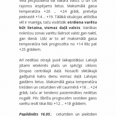
Vēlā pēcpusdienā vai vakarā valsts D un DA
rajonos iespējams lietus. Maksimālā gaisa
temperatūra +20 ... +24 grādi, pretvēja
piekrastē +14 ... +19. Tālākā situācijas attīstība
vēl ir mainīga, taču visdrīzāk
otrdiena varētu
būt lietaina, vismaz daļā valsts
. Vairākas
nokrišņu zonas varētu šķērsot valsti gan naktī,
gan dienā. Līdz ar to arī maksimālā gaisa
temperatūra tiek prognozēta no +14 līdz pat
+25 grādiem.
Arī nedēļas otrajā pusē laikapstākļus Latvijā
jūtami ietekmēs plašs un spēcīgs ciklons
Eiropas centrālajā daļā. Nosacīti sliktākajā
gadījumā katru dienu vismaz daļā Latvijas
gaidāms lietus. Maksimālā gaisa temperatūra
trešdien un ceturtdien vēl caurmērā +18 ... +24
grādi, taču ar tendenci pazemināties nedēļas
nogalē. Pēc šībrīža prognozēm sestdien gaiss
varētu iesilt tikai līdz +12 ... +18 grādiem.
Papildināts 16.05.
: ceturtdien un piektdien