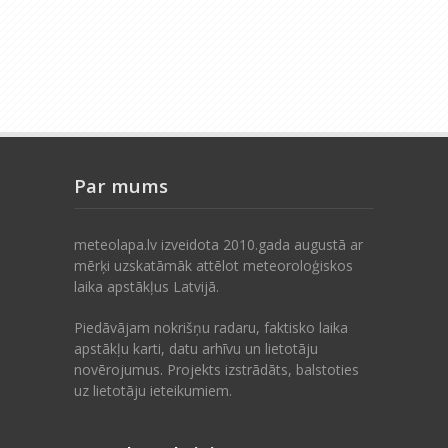
Par mums
meteolapa.lv izveidota 2010.gada augustā ar
mērķi uzskatāmāk attēlot meteoroloģiskos
laika apstākļus Latvijā.
Piedāvājam nokrišņu radaru, faktisko laika
apstākļu karti, datu arhīvu un lietotāju
novērojumus. Projekts izstrādāts, balstoties
uz lietotāju ieteikumiem.