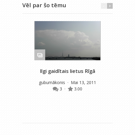
Vēl par šo tēmu
Ilgi gaidītais lietus Rīgā
gubumākonis
· Mai 13, 2011
3
·
3.00