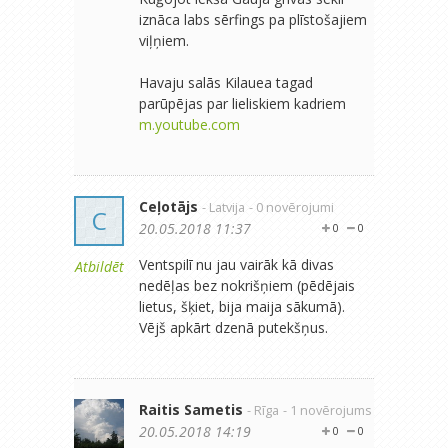
iznāca labs sērfings pa plīstošajiem
viļņiem.
Havaju salās Kilauea tagad
parūpējas par lieliskiem kadriem
m.youtube.com
Ceļotājs
- Latvija
- 0 novērojumi
C
20.05.2018 11:37
0
0
Ventspilī nu jau vairāk kā divas
Atbildēt
nedēļas bez nokrišņiem (pēdējais
lietus, šķiet, bija maija sākumā).
Vējš apkārt dzenā putekšņus.
Raitis Sametis
- Rīga
- 1 novērojums
20.05.2018 14:19
0
0