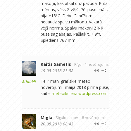
mākoņi, kas atkal drīz pazuda. Pūta
mērens, vēss Z vējš. Pēcpusdienā t.
bija +15°C. Debesīs brīžiem
nedaudz spalvu mākoņu. Vakarā
vējš norima. Spalvu mākoņi ZR-R
pusē saglabājās. Pašlaik t. + 9°C.
Spiediens 767 mm.
Raitis Sametis
- Rīga
- 1 novērojums
19.05.2018 23:58
0
0
Te ir mani grafiskie meteo
Atbildēt
novērojumi- maija 2018 pirmā puse,
saite:
meteoikdiena.wordpress.com
Migla
- Siguldas nov.
- 8 novērojumi
20.05.2018 08:43
0
0