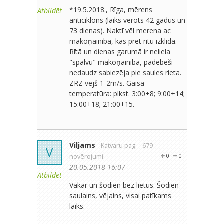
*19.5.2018., Rīga, mērens
Atbildēt
anticiklons (laiks vērots 42 gadus un
73 dienas). Naktī vēl merena ac
mākoņainība, kas pret rītu izklīda.
Rītā un dienas garumā ir neliela
"spalvu" mākoņainība, padebeši
nedaudz sabiezēja pie saules rieta.
ZRZ vējš 1-2m/s. Gaisa
temperatūra: plkst. 3:00+8; 9:00+14;
15:00+18; 21:00+15.
Viljams
- Katvaru pag.
- 679
V
novērojumi
0
0
20.05.2018 16:07
Atbildēt
Vakar un šodien bez lietus. Šodien
saulains, vējains, visai patīkams
laiks.