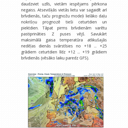
daudzviet uzlīs, vietām iespējams pērkona
negaiss. Atsevišķās vietās lietu var sagaidīt arī
brīvdienās, taču prognožu modeļi lielāko daļu
nokrišņu prognozē tieši ceturtdien un
piektdien. Tāpat pirms brīvdienām varētu
pastiprināties Z puses vējš. Savukārt
maksimālā gaisa temperatūra atlikušajās
nedēļas dienās svārstīsies no +18 ... +25
grādiem ceturtdien līdz +12 ... +19 grādiem
brīvdienās (vēsāko laiku paredz GFS).