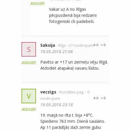
Atbildēt
Vakar uz A no Rīgas
pēcpusdienā bija redzami
fotogeniski cb padebeši.
Saksija
- Rīga
- 27 novērojumi
0
0
S
19.05.2018 21:06
Pavēss ar +17 un ziemeļu vēju Rīgā.
Atbildēt
Atdodiet atapakaļ vasaru lūdzu.
veczigs
- Rundāles pag.
- 0
V
novērojumi
0
0
19.05.2018 23:18
Atbildēt
19. maijā no rīta t. bija +8°C.
Spiediens 763 mm. Dienā saulains.
Ap 11 parādījās daži zemie gubu