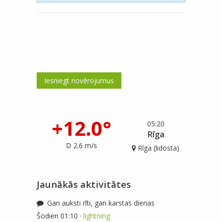
Iesniegt novērojumus
+12.0°
05:20
Rīga
D 2.6 m/s
Rīga (lidosta)
Jaunākās aktivitātes
Gan auksti rīti, gan karstas dienas
Šodien 01:10 ·
lightning