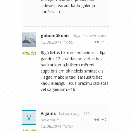
izdevies, varbūt kāda galerija
sanāks... :)
gubumākonis
- Rīga
- 0 novērojumi
12.08.2011 17:59
0
0
Rigā lietus tikai nesen beidzies, lija
Atbildēt
gandriz 12 stundas no vietas bez
partraukuma,brižiem mēreni
stipti,brižiem tik neliels smidzeklis.
Tagad mākoņi tadi saraustiti,bet
kadu islaicigu lietus brāzmu izskatas
vel sagaidisim.+16
Viljams
- Katvaru pag.
- 679
V
novērojumi
0
0
12.08.2011 18:57
Atbildēt