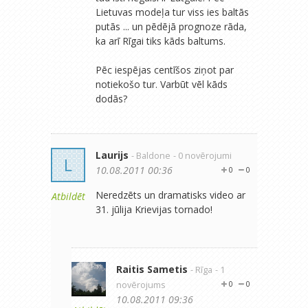
Lietuvas modeļa tur viss ies baltās
putās ... un pēdējā prognoze rāda,
ka arī Rīgai tiks kāds baltums.
Pēc iespējas centīšos ziņot par
notiekošo tur. Varbūt vēl kāds
dodās?
Laurijs
- Baldone
- 0 novērojumi
L
10.08.2011 00:36
0
0
Neredzēts un dramatisks video ar
Atbildēt
31. jūlija Krievijas tornado!
Raitis Sametis
- Rīga
- 1
novērojums
0
0
10.08.2011 09:36