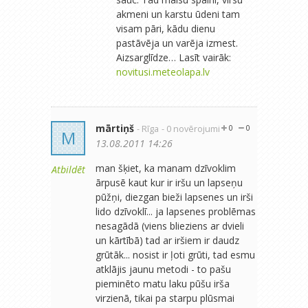
akmeni un karstu ūdeni tam
visam pāri, kādu dienu
pastāvēja un varēja izmest.
Aizsarglīdze… Lasīt vairāk:
novitusi.meteolapa.lv
mārtiņš
- Rīga
- 0 novērojumi
0
0
M
13.08.2011 14:26
man šķiet, ka manam dzīvoklim
Atbildēt
ārpusē kaut kur ir iršu un lapseņu
pūžņi, diezgan bieži lapsenes un irši
lido dzīvoklī... ja lapsenes problēmas
nesagādā (viens blieziens ar dvieli
un kārtībā) tad ar iršiem ir daudz
grūtāk... nosist ir ļoti grūti, tad esmu
atklājis jaunu metodi - to pašu
pieminēto matu laku pūšu irša
virzienā, tikai pa starpu plūsmai