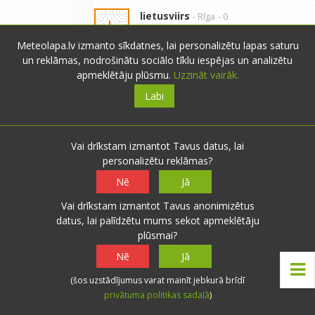
lietusviirs
- Rīga
- 0
L
novērojumi
0
0
Meteolapa.lv izmanto sīkdatnes, lai personalizētu lapas saturu
13.08.2011 19:20
Atbildēt
un reklāmas, nodrošinātu sociālo tīklu iespējas un analizētu
A pašam pūznim nevar tikt
apmeklētāju plūsmu.
Uzzināt vairāk.
klāt? Ja var tad vai pašu
Labi
pūzni nevar izplēst? Ja ir
bitenieka cepure, tad to ir
vieglāk. Tomēr mazāk
kodiis.
Vai drīkstam izmantot Tavus datus, lai
Bet nu es kā dabas miilis
personalizētu reklāmas?
droši vien tomēr vispirms
Nē
Jā
pastrādātu ar kobru, lai
kukaiņi mazāk mocas un
Vai drīkstam izmantot Tavus anonimizētus
process ātrāks.
datus, lai palīdzētu mums sekot apmeklētāju
plūsmai?
Nē
Jā
Raitis Sametis
- Rīga
- 1 novērojums
(šos uzstādījumus varat mainīt jebkurā brīdī
13.08.2011 19:03
0
0
privātuma politikas sadaļā
)