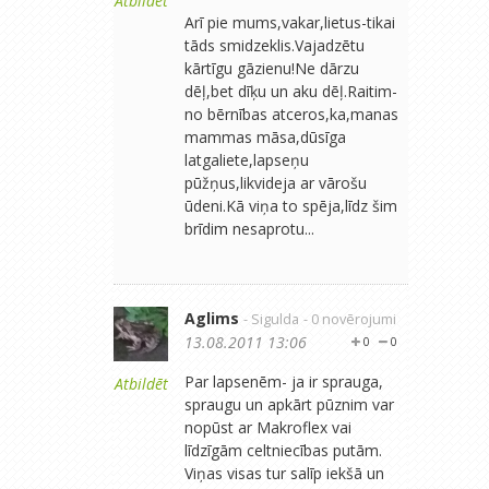
Atbildēt
Arī pie mums,vakar,lietus-tikai
tāds smidzeklis.Vajadzētu
kārtīgu gāzienu!Ne dārzu
dēļ,bet dīķu un aku dēļ.Raitim-
no bērnības atceros,ka,manas
mammas māsa,dūsīga
latgaliete,lapseņu
pūžņus,likvideja ar vārošu
ūdeni.Kā viņa to spēja,līdz šim
brīdim nesaprotu...
Aglims
- Sigulda
- 0 novērojumi
13.08.2011 13:06
0
0
Par lapsenēm- ja ir sprauga,
Atbildēt
spraugu un apkārt pūznim var
nopūst ar Makroflex vai
līdzīgām celtniecības putām.
Viņas visas tur salīp iekšā un