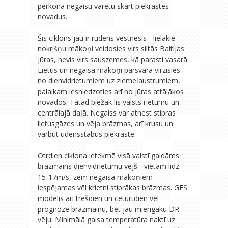
pērkona negaisu varētu skart piekrastes
novadus.
Šis ciklons jau ir rudens vēstnesis - lielākie
nokrišņu mākoņi veidosies virs siltās Baltijas
jūras, nevis virs sauszemes, kā parasti vasarā.
Lietus un negaisa mākoņi pārsvarā virzīsies
no dienvidrietumiem uz ziemeļaustrumiem,
palaikam iesniedzoties arī no jūras attālākos
novados. Tātad biežāk līs valsts rietumu un
centrālajā daļā. Negaiss var atnest stipras
lietusgāzes un vēja brāzmas, arī krusu un
varbūt ūdensstabus piekrastē.
Otrdien ciklona ietekmē visā valstī gaidāms
brāzmains dienvidrietumu vējš - vietām līdz
15-17m/s, zem negaisa mākoņiem
iespējamas vēl krietni stiprākas brāzmas. GFS
modelis arī trešdien un ceturtdien vēl
prognozē brāzmainu, bet jau mierīgāku DR
vēju. Minimālā gaisa temperatūra naktī uz