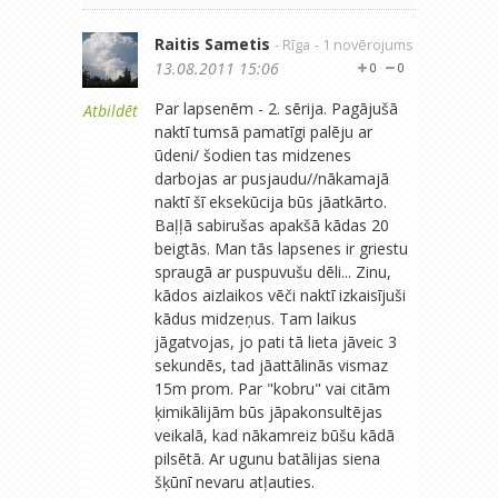
Raitis Sametis
- Rīga
- 1 novērojums
13.08.2011 15:06
0
0
Par lapsenēm - 2. sērija. Pagājušā
Atbildēt
naktī tumsā pamatīgi palēju ar
ūdeni/ šodien tas midzenes
darbojas ar pusjaudu//nākamajā
naktī šī eksekūcija būs jāatkārto.
Baļļā sabirušas apakšā kādas 20
beigtās. Man tās lapsenes ir griestu
spraugā ar puspuvušu dēli... Zinu,
kādos aizlaikos vēči naktī izkaisījuši
kādus midzeņus. Tam laikus
jāgatvojas, jo pati tā lieta jāveic 3
sekundēs, tad jāattālinās vismaz
15m prom. Par "kobru" vai citām
ķimikālijām būs jāpakonsultējas
veikalā, kad nākamreiz būšu kādā
pilsētā. Ar ugunu batālijas siena
šķūnī nevaru atļauties.