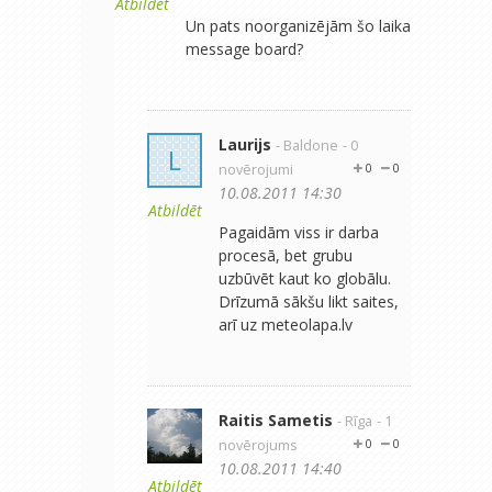
Atbildēt
Un pats noorganizējām šo laika
message board?
Laurijs
- Baldone
- 0
L
novērojumi
0
0
10.08.2011 14:30
Atbildēt
Pagaidām viss ir darba
procesā, bet grubu
uzbūvēt kaut ko globālu.
Drīzumā sākšu likt saites,
arī uz meteolapa.lv
Raitis Sametis
- Rīga
- 1
novērojums
0
0
10.08.2011 14:40
Atbildēt