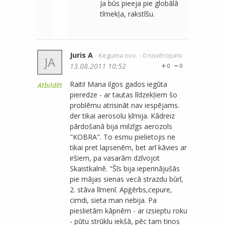
Ja būs pieeja pie globālā
tīmekļa, rakstīšu.
Juris A
- Ķeguma nov.
- 0 novērojumi
JA
13.08.2011 10:52
0
0
Raiti! Mana ilgos gados iegūta
Atbildēt
pieredze - ar tautas līdzekļiem šo
problēmu atrisināt nav iespējams.
der tikai aerosolu ķīmija. Kādreiz
pārdošanā bija milzīgs aerozols
"KOBRA". To esmu pielietojis ne
tikai pret lapsenēm, bet arī kāvies ar
iršiem, pa vasarām dzīvojot
Skaistkalnē. "Šīs bija ieperinājušās
pie mājas sienas vecā strazdu būrī,
2. stāva līmenī. Apģērbs,cepure,
cimdi, sieta man nebija. Pa
pieslietām kāpnēm - ar izsieptu roku
- pūtu strūklu iekšā, pēc tam tinos