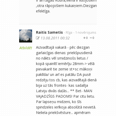
Ir arī tagad Kobra,viena ir lidojošiem
,otra rāpojošiem kukaiņiem.Diezgan
efektīga.
Raitis Sametis
- Rīga
- 1 novērojums
13.08.2011 00:32
0
0
Aizvadītajā vakarā - pēc diezgan
Atbildēt
garlaicīgas dienas: priekšpusdienā
no nākts vēl smidzinošs lietus /
kopā spainītī iemērīju 28mm-> vēlā
pievakarē tie zemie st+sc mākoņi
paklīda/ un arī es patālu DA pusē
redzēju tos cb, kas aizvadītajā dienā
bija uz tās frontes- kas sadalīja
Latviju divās daļās... ** Bet- MAN
VAJADZĪGS PADOMS! Par citu lietu.
Par lapseņu midzeni, ko šīs
spindzeles ierīkoja absolūtā nevietā.
Neliela priekšvēsture... apmēram