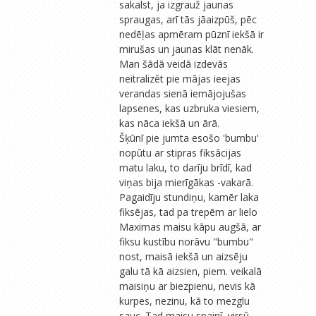
sakalst, ja izgrauž jaunas
spraugas, arī tās jāaizpūš, pēc
nedēļas apmēram pūznī iekšā ir
mirušas un jaunas klāt nenāk.
Man šādā veidā izdevās
neitralizēt pie mājas ieejas
verandas sienā iemājojušas
lapsenes, kas uzbruka viesiem,
kas nāca iekšā un ārā.
Šķūnī pie jumta esošo 'bumbu'
nopūtu ar stipras fiksācijas
matu laku, to darīju brīdī, kad
viņas bija mierīgākas -vakarā.
Pagaidīju stundiņu, kamēr laka
fiksējas, tad pa trepēm ar lielo
Maximas maisu kāpu augšā, ar
fiksu kustību norāvu "bumbu"
nost, maisā iekšā un aizsēju
galu tā kā aizsien, piem. veikalā
maisiņu ar biezpienu, nevis kā
kurpes, nezinu, kā to mezglu
sauc. Tad maisu spainī, virsū