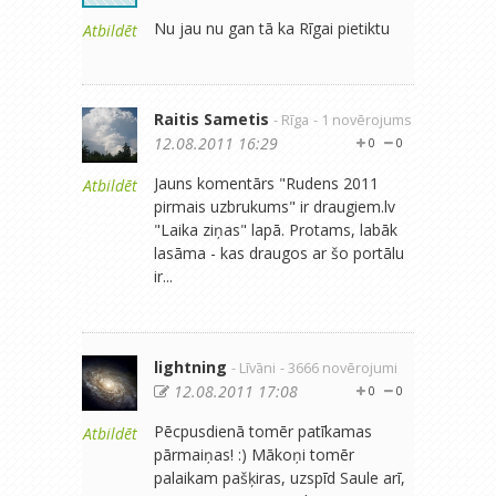
Nu jau nu gan tā ka Rīgai pietiktu
Atbildēt
Raitis Sametis
- Rīga
- 1 novērojums
12.08.2011 16:29
0
0
Jauns komentārs "Rudens 2011
Atbildēt
pirmais uzbrukums" ir draugiem.lv
"Laika ziņas" lapā. Protams, labāk
lasāma - kas draugos ar šo portālu
ir...
lightning
- Līvāni
- 3666 novērojumi
12.08.2011 17:08
0
0
Pēcpusdienā tomēr patīkamas
Atbildēt
pārmaiņas! :) Mākoņi tomēr
palaikam pašķiras, uzspīd Saule arī,