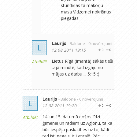
stundiņas tā mākoņu
masa Vidzemei nokrišnus
piegādās.
Laurijs
- Baldone
- 0 novērojumi
L
12.08.2011 19:15
0
0
Lietus Rīgā (Imantā) sākās tieši
Atbildēt
tajā minūtē, kad izgāju no
mājas uz darbu ... 5:15 :)
Laurijs
- Baldone
- 0 novērojumi
L
12.08.2011 19:20
0
0
14. un 15. datumā došos līdzi
Atbildēt
ģimenei un radiem uz Aglonu, tā kā
būs iespēja paskatīties uz to, kādi
tad īsti negaisi ir Latgalē. Pēc