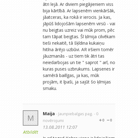
ātri lejā. Ar diviem piegājieniem viss
bija kārtībā. Ar lapsenēm vienkāršāk,
jāatceras, ka rokā ir ierocis. Ja kas,
jāpūš lidojošām lapsenēm virsū - vai
nu beigtas uzreiz vai mūk prom, pēc
tam tāpat beigtas. Šī ķīmija cilvēkam
tieši nekaitē, tā šķīdina kukaiņu
hitīna ārējo uzbūvi. AR iršiem tomēr
jāuzmanās - uz tiem tik ātri tas
neiedarbojas un tie " saprot " arī, no
kuras puses uzbrukums. Lapsenes ir
samērā bailīgas, ja kas, mūk
projām, it īpaši, ja sajūt šo ķīmijas
smaku.
Maija
- Jaunpiebalgas pag.
- 0
M
novērojumi
0
0
13.08.2011 12:07
Atbildēt