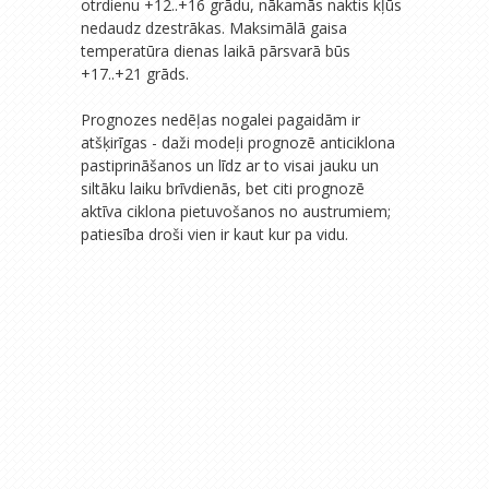
otrdienu +12..+16 grādu, nākamās naktis kļūs
nedaudz dzestrākas. Maksimālā gaisa
temperatūra dienas laikā pārsvarā būs
+17..+21 grāds.
Prognozes nedēļas nogalei pagaidām ir
atšķirīgas - daži modeļi prognozē anticiklona
pastiprināšanos un līdz ar to visai jauku un
siltāku laiku brīvdienās, bet citi prognozē
aktīva ciklona pietuvošanos no austrumiem;
patiesība droši vien ir kaut kur pa vidu.