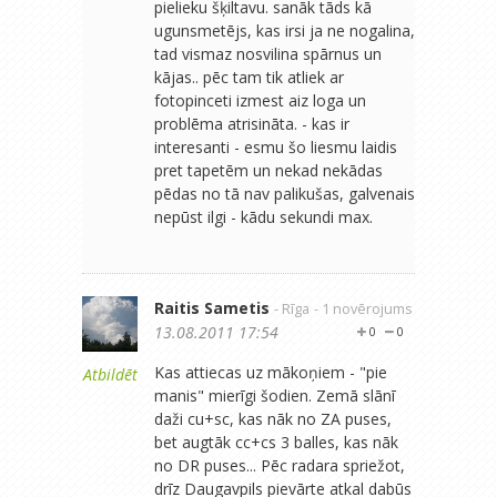
pielieku šķiltavu. sanāk tāds kā
ugunsmetējs, kas irsi ja ne nogalina,
tad vismaz nosvilina spārnus un
kājas.. pēc tam tik atliek ar
fotopinceti izmest aiz loga un
problēma atrisināta. - kas ir
interesanti - esmu šo liesmu laidis
pret tapetēm un nekad nekādas
pēdas no tā nav palikušas, galvenais
nepūst ilgi - kādu sekundi max.
Raitis Sametis
- Rīga
- 1 novērojums
13.08.2011 17:54
0
0
Kas attiecas uz mākoņiem - "pie
Atbildēt
manis" mierīgi šodien. Zemā slānī
daži cu+sc, kas nāk no ZA puses,
bet augtāk cc+cs 3 balles, kas nāk
no DR puses... Pēc radara spriežot,
drīz Daugavpils pievārte atkal dabūs