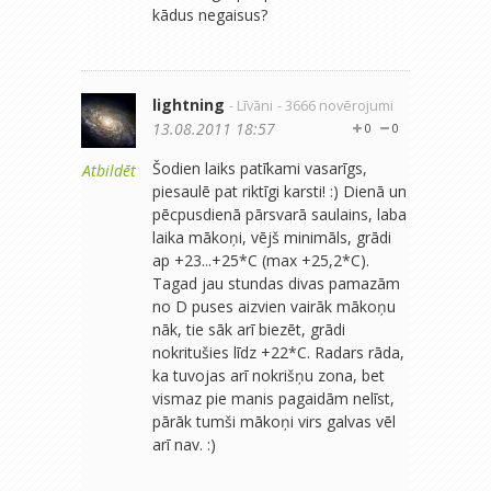
kādus negaisus?
lightning
- Līvāni
- 3666 novērojumi
13.08.2011 18:57
0
0
Šodien laiks patīkami vasarīgs,
Atbildēt
piesaulē pat riktīgi karsti! :) Dienā un
pēcpusdienā pārsvarā saulains, laba
laika mākoņi, vējš minimāls, grādi
ap +23...+25*C (max +25,2*C).
Tagad jau stundas divas pamazām
no D puses aizvien vairāk mākoņu
nāk, tie sāk arī biezēt, grādi
nokritušies līdz +22*C. Radars rāda,
ka tuvojas arī nokrišņu zona, bet
vismaz pie manis pagaidām nelīst,
pārāk tumši mākoņi virs galvas vēl
arī nav. :)