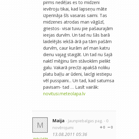
pirms nedēļas es to midzeni
ievēroju tikai, kad lapseņu māte
izperināja šīs vasaras saimi. Tas
midzenes atrodas man vāgūzī,
griestos- visai tuvu pie pašaurajām
ieejas durvīm. Un tad nu šās barā
laidelējās iekšā-ārā pa tām pašām
durvīm, caur kurām arī man katru
dienu vajag staigāt. Un tad nu šajā
naktī mēģinu šim stāvoklim pielikt
galu. Vakarā precīzi apakšā noliku
platu baļļu ar ūdeni, laicīgi iestiepu
vēl pusspaini... Un tad, kad satumsa
pavisam- tad … Lasīt vairāk:
novitusi.meteolapa.lv
Maija
- Jaunpiebalgas pag.
- 0
M
novērojumi
0
0
13.08.2011 05:36