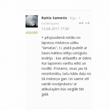
Raitis Sametis
- Rīga
- 1
novērojums
0
0
13.08.2011 17:50
Atbildēt
+ pēcpusdienā netālu no
lapseņu midzeņa uzliku
"lamatas", t.i. platā pudelē ar
šauru kakliņu ielēju uzrūgušu
ievārīju - kas atšķaidīts ar ūdeni.
Kur lapsenes varētu ielīst un
noslīkt. Protams, visas jau tā
neiznīcināšu, taču kādu daļu no
šā midzeņa gan. Un saime vēl
vairāk novājināsies/ ar
atlikušajām būs vieglāk tikt
galā.