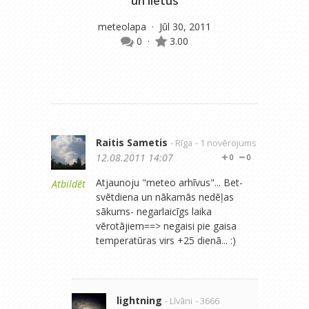
un lietus
meteolapa
· Jūl 30, 2011
0
·
3.00
Raitis Sametis
- Rīga
- 1 novērojums
12.08.2011 14:07
0
0
Atjaunoju "meteo arhīvus"... Bet-
Atbildēt
svētdiena un nākamās nedēļas
sākums- negarlaicīgs laika
vērotājiem==> negaisi pie gaisa
temperatūras virs +25 dienā... :)
lightning
- Līvāni
- 3666