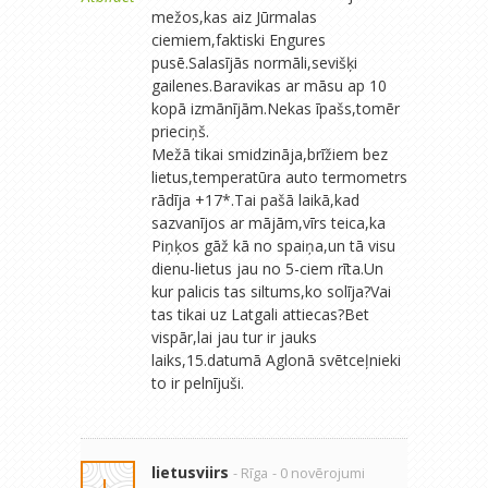
mežos,kas aiz Jūrmalas
ciemiem,faktiski Engures
pusē.Salasījās normāli,sevišķi
gailenes.Baravikas ar māsu ap 10
kopā izmānījām.Nekas īpašs,tomēr
prieciņš.
Mežā tikai smidzināja,brīžiem bez
lietus,temperatūra auto termometrs
rādīja +17*.Tai pašā laikā,kad
sazvanījos ar mājām,vīrs teica,ka
Piņķos gāž kā no spaiņa,un tā visu
dienu-lietus jau no 5-ciem rīta.Un
kur palicis tas siltums,ko solīja?Vai
tas tikai uz Latgali attiecas?Bet
vispār,lai jau tur ir jauks
laiks,15.datumā Aglonā svētceļnieki
to ir pelnījuši.
lietusviirs
- Rīga
- 0 novērojumi
L