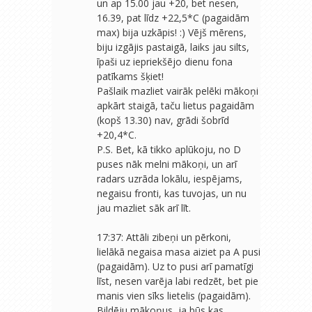
un ap 15.00 jau +20, bet nesen,
16.39, pat līdz +22,5*C (pagaidām
max) bija uzkāpis! :) Vējš mērens,
biju izgājis pastaigā, laiks jau silts,
īpaši uz iepriekšējo dienu fona
patīkams šķiet!
Pašlaik mazliet vairāk pelēki mākoņi
apkārt staigā, taču lietus pagaidām
(kopš 13.30) nav, grādi šobrīd
+20,4*C.
P.S. Bet, kā tikko aplūkoju, no D
puses nāk melni mākoņi, un arī
radars uzrāda lokālu, iespējams,
negaisu fronti, kas tuvojas, un nu
jau mazliet sāk arī līt.
17:37: Attāli zibeņi un pērkoni,
lielākā negaisa masa aiziet pa A pusi
(pagaidām). Uz to pusi arī pamatīgi
līst, nesen varēja labi redzēt, bet pie
manis vien sīks lietelis (pagaidām).
Bildēju mākoņus, ja būs kas