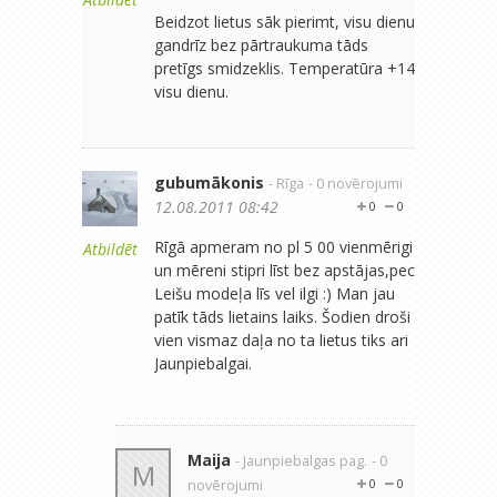
Beidzot lietus sāk pierimt, visu dienu
gandrīz bez pārtraukuma tāds
pretīgs smidzeklis. Temperatūra +14
visu dienu.
gubumākonis
- Rīga
- 0 novērojumi
12.08.2011 08:42
0
0
Rīgā apmeram no pl 5 00 vienmērigi
Atbildēt
un mēreni stipri līst bez apstājas,pec
Leišu modeļa līs vel ilgi :) Man jau
patīk tāds lietains laiks. Šodien droši
vien vismaz daļa no ta lietus tiks ari
Jaunpiebalgai.
Maija
- Jaunpiebalgas pag.
- 0
M
novērojumi
0
0