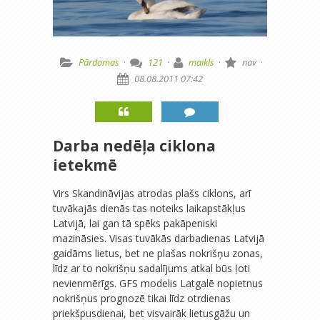
Pārdomas
·
121
·
maikls
·
nav
·
08.08.2011 07:42
Darba nedēļa ciklona
ietekmē
Virs Skandināvijas atrodas plašs ciklons, arī
tuvākajās dienās tas noteiks laikapstākļus
Latvijā, lai gan tā spēks pakāpeniski
mazināsies. Visas tuvākās darbadienas Latvijā
gaidāms lietus, bet ne plašas nokrišņu zonas,
līdz ar to nokrišņu sadalījums atkal būs ļoti
nevienmērīgs. GFS modelis Latgalē nopietnus
nokrišņus prognozē tikai līdz otrdienas
priekšpusdienai, bet visvairāk lietusgāžu un