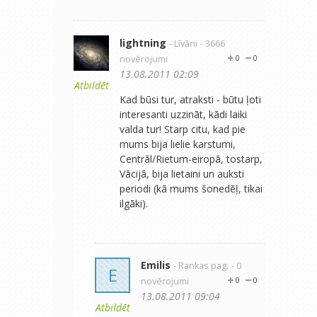
lightning
- Līvāni
- 3666
novērojumi
0
0
13.08.2011 02:09
Atbildēt
Kad būsi tur, atraksti - būtu ļoti
interesanti uzzināt, kādi laiki
valda tur! Starp citu, kad pie
mums bija lielie karstumi,
Centrāl/Rietum-eiropā, tostarp,
Vācijā, bija lietaini un auksti
periodi (kā mums šonedēļ, tikai
ilgāki).
Emilis
- Rankas pag.
- 0
E
novērojumi
0
0
13.08.2011 09:04
Atbildēt