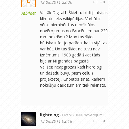
12.08.2011 22:36
0
0
Vairāk Digital1. Šķiet tu biidiiji latvijas
Atbildēt
klimatu ieks wikipēdijas. Varbūt ir
vērtd pieminēt tos neoficiālos
novērojumus no Brocēniem par 220
mm nokrišņu ? Man tas šķiet
būtiska info, jo parāda, ka latvijā tas
var būt. Un tas šķiet ne tuvu nav
izņēmums. 1988 gadā šķiet tāds
bija ar Niigrandes pagastā.
Vai šeit neapgrozas kādi hidrologi
un dažādu būvju(piem cellu )
projektētēji. Gribētos zināt, kādiem
nokrišņu daudzumiem tiek rēķināts.
lightning
- Līvāni
- 3666 novērojumi
13.08.2011 02:18
0
0