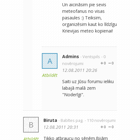
Un aicināsim pie sevis
meteofanus no visas
pasaules :) Teiksim,
organizēsim kaut ko līdzīgu
Krievijas meteo kopienai!
Admins
- Ventspils
- 0
A
novērojumi
0
0
12.08.2011 20:26
Atbildēt
Saiti uz Jūsu forumu ieliku
labajā malā zem
"Noderīgi".
Biruta
- Babītes pag.
- 110 novērojumi
B
12.08.2011 20:31
0
0
Tikko atbraucu no sēnēm.Bijām
Atbildēt