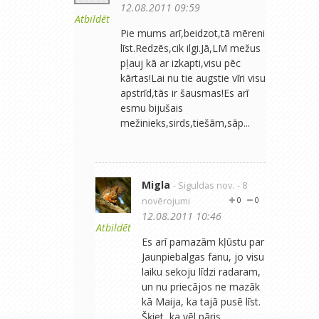
12.08.2011 09:59
Atbildēt
Pie mums arī,beidzot,tā mēreni
līst.Redzēs,cik ilgi.Jā,LM mežus
pļauj kā ar izkapti,visu pēc
kārtas!Lai nu tie augstie vīri visu
apstrīd,tās ir šausmas!Es arī
esmu bijušais
mežinieks,sirds,tiešām,sāp...
Migla
- Siguldas nov.
- 8
novērojumi
0
0
12.08.2011 10:46
Atbildēt
Es arī pamazām kļūstu par
Jaunpiebalgas fanu, jo visu
laiku sekoju līdzi radaram,
un nu priecājos ne mazāk
kā Maija, ka tajā pusē līst.
Šķiet, ka vēl pāris