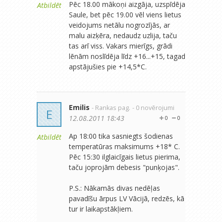
Pēc 18.00 mākoņi aizgāja, uzspīdēja
Atbildēt
Saule, bet pēc 19.00 vēl viens lietus
veidojums netālu nogrozījās, ar
malu aizķēra, nedaudz uzlija, taču
tas arī viss. Vakars mierīgs, grādi
lēnām noslīdēja līdz +16...+15, tagad
apstājušies pie +14,5*C.
Emilis
- Rankas pag.
- 0 novērojumi
E
12.08.2011 18:43
0
0
Ap 18:00 tika sasniegts šodienas
Atbildēt
temperatūras maksimums +18* C.
Pēc 15:30 ilglaicīgais lietus pierima,
taču joprojām debesis "punķojas".
P.S.: Nākamās divas nedēļas
pavadīšu ārpus LV Vācijā, redzēs, kā
tur ir laikapstākļiem.