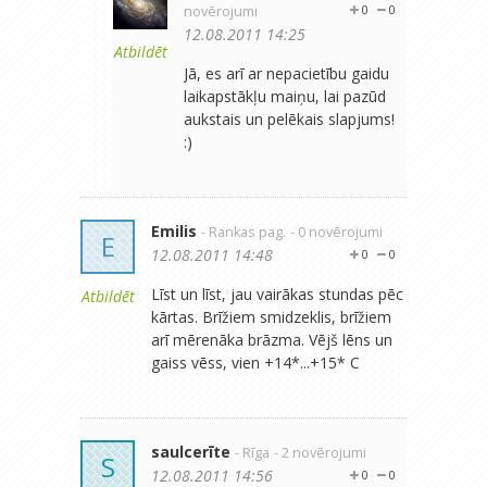
novērojumi
0
0
12.08.2011 14:25
Atbildēt
Jā, es arī ar nepacietību gaidu
laikapstākļu maiņu, lai pazūd
aukstais un pelēkais slapjums!
:)
Emilis
- Rankas pag.
- 0 novērojumi
E
12.08.2011 14:48
0
0
Līst un līst, jau vairākas stundas pēc
Atbildēt
kārtas. Brīžiem smidzeklis, brīžiem
arī mērenāka brāzma. Vējš lēns un
gaiss vēss, vien +14*...+15* C
saulcerīte
- Rīga
- 2 novērojumi
S
12.08.2011 14:56
0
0