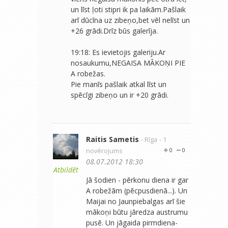
un līst ļoti stipri ik pa laikām.Pašlaik
arī dūcīna uz zibeņo,bet vēl nelīst un
+26 grādi.Drīz būs galerīja.
19:18: Es ievietojis galeriju.Ar
nosaukumu,NEGAISA MĀKOŅI PIE
A robežas.
Pie manīs pašlaik atkal līst un
spēcīgi zibeņo un ir +20 grādi.
Raitis Sametis
- Rīga
- 1
novērojums
0
0
08.07.2012 18:30
Atbildēt
Jā šodien - pērkonu diena ir gar
A robežām (pēcpusdienā...). Un
Maijai no Jaunpiebalgas arī šie
mākoņi būtu jāredza austrumu
pusē. Un jāgaida pirmdiena-