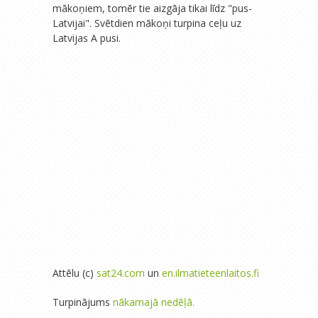
mākoņiem, tomēr tie aizgāja tikai līdz "pus-
Latvijai". Svētdien mākoņi turpina ceļu uz
Latvijas A pusi.
Attēlu (c)
sat24.com
un
en.ilmatieteenlaitos.fi
Turpinājums
nākamajā nedēļā.