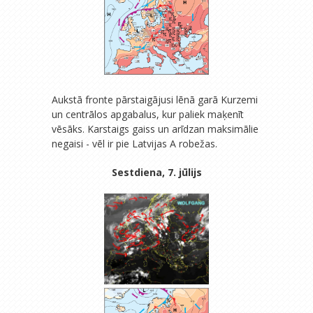
Aukstā fronte pārstaigājusi lēnā garā Kurzemi
un centrālos apgabalus, kur paliek maķenīt
vēsāks. Karstaigs gaiss un arīdzan maksimālie
negaisi - vēl ir pie Latvijas A robežas.
Sestdiena, 7. jūlijs