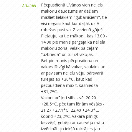
Pēcpusdienā Līvānos vien neliels
Atbildēt
mākoņu daudzums ar dažiem
mazliet lielākiem "gubainīšiem", tie
visi negaisi kaut kur dziļāk uz A
robežas pusi vai Z virzienā gājuši.
Pieļauju, ka tie mākoņi, kas 13.00 -
14.00 pie manis pārgāja kā neliela
mākoņu zona, vēlāk pa ceļam
"uzbrieda" un tur iztrakojās.
Bet pie manis pēcpusdiena un
vakars līdzīgi kā vakar, saulains un
ar pavisam nelielu vēju, pārsvarā
turējās ap +30*C, kaut kad
pēcpusdienā max t. sasniedza
+31,7*C.
Vakars arī ļoti silts - vēl 20.20
+28,5*C, pēc tam lēnām vēsāks -
21.27 +27,1*C, 22.40 +24,3*C,
šobrīd +23,2*C. Vakarā pilnīgs
bezvējš, gribēju ar caurvēju māju
izvēdināt, jo iekšā uzkrājies jau