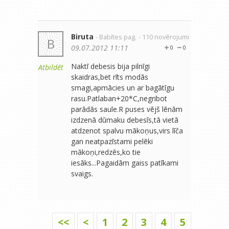
Biruta
- Babītes pag.
- 110 novērojumi
B
09.07.2012 11:11
0
0
Naktī debesis bija pilnīgi
Atbildēt
skaidras,bet rīts modās
smagi,apmācies un ar bagātīgu
rasu.Patlaban+20*C,negribot
parādās saule.R puses vējš lēnām
izdzenā dūmaku debesīs,tā vietā
atdzenot spalvu mākoņus,virs līča
gan neatpazīstami pelēki
mākoņi,redzēs,ko tie
iesāks...Pagaidām gaiss patīkami
svaigs.
<<
<
1
2
3
4
5