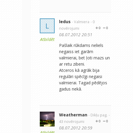
ledus
- Valmiera
- 0
L
novērojumi
0
0
08.07.2012 20:51
Atbildēt
Pašlaik rūkdams neliels
negaiss iet garām
valmierai, bet ļoti mazs un
ar retu zibeni.
Atceros kā agrāk bija
regulāri spēcīgi negaisi
valmierai. Tagad pēdējos
gadus nekā.
Weatherman
- Dikļu pag.
-
43 novērojumi
0
0
08.07.2012 20:59
Atbildēt