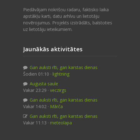
Piedāvājam nokrišņu radaru, faktisko laika
apstākļu karti, datu arhīvu un lietotāju
novērojumus. Projekts izstrādāts, balstoties
uz lietotāju ieteikumiem.
Jaunākās aktivitātes
Gan auksti rīti, gan karstas dienas
Šodien 01:10 ·
lightning
Augusta saule
Vakar 23:29 ·
veczirgs
Gan auksti rīti, gan karstas dienas
Vakar 14:02 ·
Mārča
Gan auksti rīti, gan karstas dienas
Vakar 11:13 ·
meteolapa