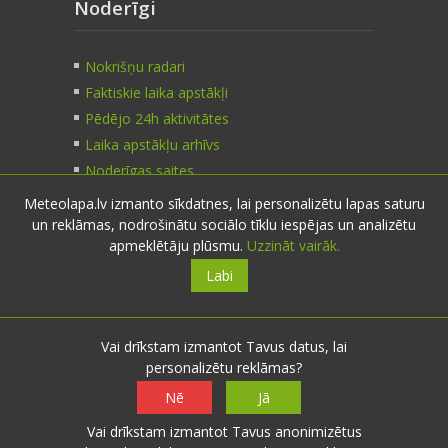
Noderīgi
Nokrišņu radari
Faktiskie laika apstākļi
Pēdējo 24h aktivitātes
Laika apstākļu arhīvs
Noderīgas saites
Meteolapa.lv izmanto sīkdatnes, lai personalizētu lapas saturu
un reklāmas, nodrošinātu sociālo tīklu iespējas un analizētu
Kontakti
apmeklētāju plūsmu.
Uzzināt vairāk.
Labi
Sazinies:
nosūti ziņu
E-pasts:
info@meteolapa.lv
Vai drīkstam izmantot Tavus datus, lai
personalizētu reklāmas?
Seko mums
Nē
Jā
Vai drīkstam izmantot Tavus anonimizētus