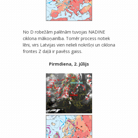
No D robežām palēnām tuvojas NADINE
ciklona mākoņainība. Tomēr process notiek
lēni, virs Latvijas vien nelieli nokrišņi un ciklona
frontes Z daļā ir pavēss gaiss.
Pirmdiena, 2. jūlijs