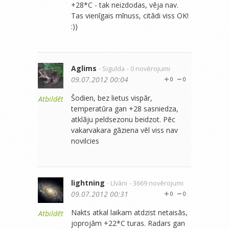
+28*C - tak neizdodas, vēja nav.
Tas vienīgais mīnuss, citādi viss OK!
:))
Aglims
- Sigulda
- 0 novērojumi
09.07.2012 00:04
0
0
Šodien, bez lietus vispār,
Atbildēt
temperatūra gan +28 sasniedza,
atklāju peldsezonu beidzot. Pēc
vakarvakara gāziena vēl viss nav
novilcies
lightning
- Līvāni
- 3669 novērojumi
09.07.2012 00:31
0
0
Nakts atkal laikam atdzist netaisās,
Atbildēt
joprojām +22*C turas. Radars gan