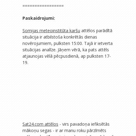
=================
Paskaidrojumi:
Somijas meteoinstitūta karšu
attēlos parādītā
situācija ir atbilstoša konkrētās dienas
novērojumiem, pulksten 15:00. Tajā ir ietverta
situācijas analīze. Jāņem vērā, ka pats attēls
atjaunojas vēlā pēcpusdienā, ap pulksten 17-
19.
Sat24.com attēlos
- virs pavadoņa iefiksētās
mākoņu segas - ir ar manu roku pārzīmēts