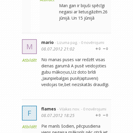
Man gan ir bijuši spēcīgi
negaisi ar lietusgāzēm.26
jūnijā. Un 15 jūnijā
mario
- Lizuma pag.
- 0 novērojumi
M
08.07.2012 21:02
0
0
No manas puses var redzēt visas
Atbildēt
dienas garumā A pusē veidojoties
gubu mākoņus,Uz doto brīdi
,Jaunpiebalgas pusē(aptuveni)
veidojas tie,bet neizskatās draudīgi.
flames
- Viļakas nov.
- 0 novērojumi
F
08.07.2012 18:25
0
0
Pie manīs šodien, pēcpusdiena
Atbildēt
viens negaisa mākonīs pēc otrā iet,