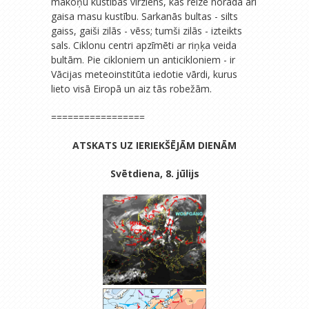
mākoņu kustības virziens, kas reizē norāda arī
gaisa masu kustību. Sarkanās bultas - silts
gaiss, gaiši zilās - vēss; tumši zilās - izteikts
sals. Ciklonu centri apzīmēti ar riņķa veida
bultām. Pie cikloniem un anticikloniem - ir
Vācijas meteoinstitūta iedotie vārdi, kurus
lieto visā Eiropā un aiz tās robežām.
=================
ATSKATS UZ IERIEKŠĒJĀM DIENĀM
Svētdiena, 8. jūlijs