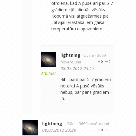
otrdiena, kad A pusē arī par 5-7
grādiem kļūs dienās vēsāks.
Kopumā visi atgriežamies pie
Latvijai ierastākajiem gaisa
temperatūru diapazoniem.
lightning
- Līvāni
- 3669
novērojumi
0
0
08.07.2012 23:17
Atbildēt
Rīt - parīt par 5-7 grādiem
noteikti A pusē vēsāks
nebūs, par pāris grādiem -
jā.
lightning
- Līvāni
- 3669 novērojumi
08.07.2012 23:29
0
0