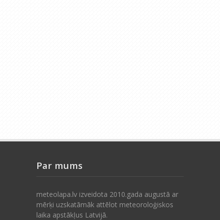
Par mums
meteolapa.lv izveidota 2010.gada augustā ar
mērķi uzskatāmāk attēlot meteoroloģiskos
laika apstākļus Latvijā.