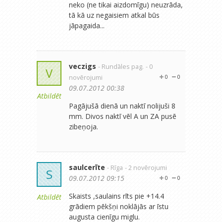
neko (ne tikai aizdomīgu) neuzrāda,
tā kā uz negaisiem atkal būs
jāpagaida...
veczigs
- Rundāles pag.
- 0
V
novērojumi
0
0
09.07.2012 00:38
Atbildēt
Pagājušā dienā un naktī nolijuši 8
mm. Divos naktī vēl A un ZA pusē
zibeņoja.
saulcerīte
- Rīga
- 2 novērojumi
S
09.07.2012 09:15
0
0
Skaists ,saulains rīts pie +14.4
Atbildēt
grādiem pēkšņi noklājās ar īstu
augusta cienīgu miglu.