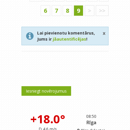
6
7
8
9
>
>>
x
Lai pievienotu komentārus,
Jums ir
jāautentificējas
!
Iesniegt novērojumus
+18.0°
08:50
Rīga
D 4.6 m/s