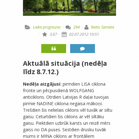
Laika prognozes
·
294
·
Raitis Sametis
·
3.67
·
02.07.2012 10:51
Aktuālā situācija (nedēļa
līdz 8.7.12.)
Nedēļa aizgājusi:
pirmdien LISA ciklona
fronte un pēcpusdienā WOLFGANG
anticiklons. Otrdien Latvijas R daļai tuvojas
pirmie NADINE ciklona negaisa mākoņi.
Trešdien šis nelielais ciklons vēl tuvāk ar siltu
gaisu. Ceturtdien šis ciklons ar vēl siltāku
gaisu. Piektdien uzbrūk karsts un reizē mitrs
gaiss no DA puses. Sestdien drusku tuvāk
mums ir MINA ciklons ar frontāliem