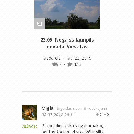
23.05. Negaiss Jaunpils
novadā, Viesatās
Madarela
· Mai 23, 2019
2
·
4.13
Migla
- Siguldas nov.
- 8 novērojumi
08.07.2012 20:11
0
0
Pēcpusdienā skaisti gubumākoņi,
Atbildēt
bet tas šodien arī viss. Vēl ir silts