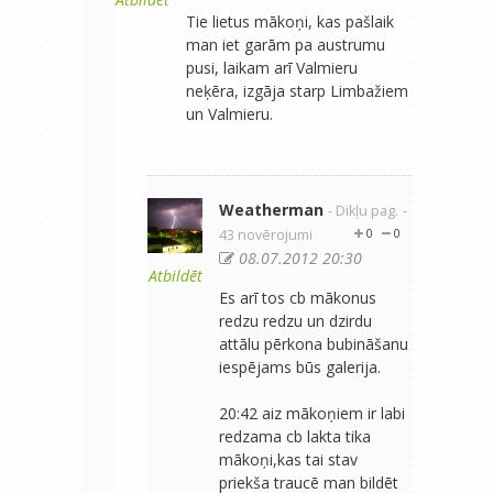
Tie lietus mākoņi, kas pašlaik
man iet garām pa austrumu
pusi, laikam arī Valmieru
neķēra, izgāja starp Limbažiem
un Valmieru.
Weatherman
- Dikļu pag.
-
43 novērojumi
0
0
08.07.2012 20:30
Atbildēt
Es arī tos cb mākonus
redzu redzu un dzirdu
attālu pērkona bubināšanu
iespējams būs galerija.
20:42 aiz mākoņiem ir labi
redzama cb lakta tika
mākoņi,kas tai stav
priekša traucē man bildēt