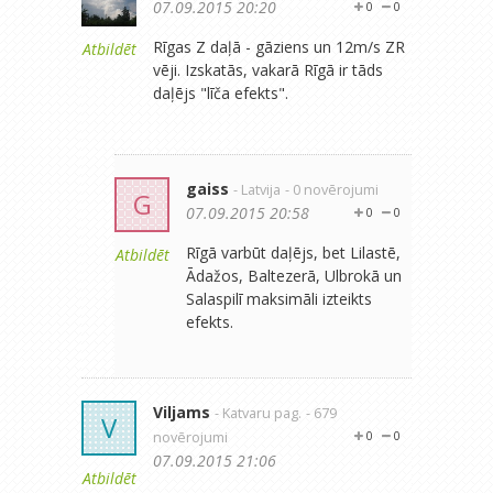
07.09.2015 20:20
0
0
Rīgas Z daļā - gāziens un 12m/s ZR
Atbildēt
vēji. Izskatās, vakarā Rīgā ir tāds
daļējs "līča efekts".
gaiss
- Latvija
- 0 novērojumi
G
07.09.2015 20:58
0
0
Rīgā varbūt daļējs, bet Lilastē,
Atbildēt
Ādažos, Baltezerā, Ulbrokā un
Salaspilī maksimāli izteikts
efekts.
Viljams
- Katvaru pag.
- 679
V
novērojumi
0
0
07.09.2015 21:06
Atbildēt