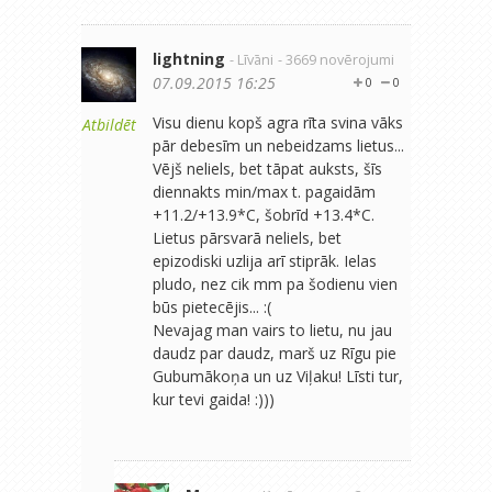
lightning
- Līvāni
- 3669 novērojumi
07.09.2015 16:25
0
0
Visu dienu kopš agra rīta svina vāks
Atbildēt
pār debesīm un nebeidzams lietus...
Vējš neliels, bet tāpat auksts, šīs
diennakts min/max t. pagaidām
+11.2/+13.9*C, šobrīd +13.4*C.
Lietus pārsvarā neliels, bet
epizodiski uzlija arī stiprāk. Ielas
pludo, nez cik mm pa šodienu vien
būs pietecējis... :(
Nevajag man vairs to lietu, nu jau
daudz par daudz, marš uz Rīgu pie
Gubumākoņa un uz Viļaku! Līsti tur,
kur tevi gaida! :)))