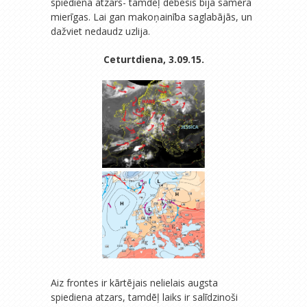
spiediena atzars- tamdēļ debesis bija samērā
mierīgas. Lai gan makoņainība saglabājās, un
dažviet nedaudz uzlija.
Ceturtdiena, 3.09.15.
Aiz frontes ir kārtējais nelielais augsta
spiediena atzars, tamdēļ laiks ir salīdzinoši