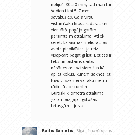
nolijuši 30..50 mm, tad man tur
šodien tikai 5..7 mm
savākušies. Gāja virsū
vistumšākā krāsa radarā... un
vienkārši pagāja garām
pārsimts m attālumā. Atliek
cerēt, ka vismaz meliorācijas
avots piepildīsies, ja reiz
visapkārt bagātīgi līst. Bet tas ir
lieks un bīstams darbs -
nēsāties ar spaiņiem. Un kā
apliet kokus, kuriem saknes iet
tuvu virszemei vairāku metru
rādiusā ap stumbru...
Burtiski kilometra attālumā
garām aizgāja ilgstošas
lietusgāzes josla.
Raitis Sametis
- Rīga
- 1 novērojums