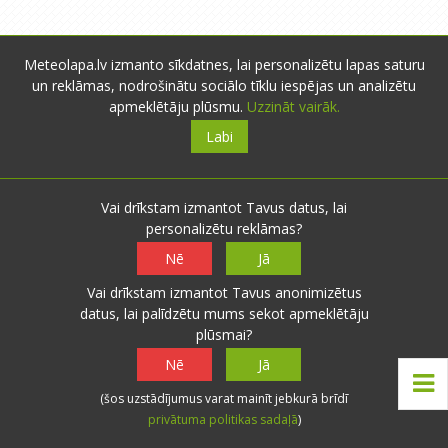
Meteolapa.lv izmanto sīkdatnes, lai personalizētu lapas saturu
un reklāmas, nodrošinātu sociālo tīklu iespējas un analizētu
apmeklētāju plūsmu.
Uzzināt vairāk.
Par mums
Labi
meteolapa.lv izveidota 2010.gada augustā ar
mērķi uzskatāmāk attēlot meteoroloģiskos
Vai drīkstam izmantot Tavus datus, lai
laika apstākļus Latvijā.
personalizētu reklāmas?
Piedāvājam nokrišņu radaru, faktisko laika
Nē
Jā
apstākļu karti, datu arhīvu un lietotāju
Vai drīkstam izmantot Tavus anonimizētus
novērojumus. Projekts izstrādāts, balstoties
datus, lai palīdzētu mums sekot apmeklētāju
uz lietotāju ieteikumiem.
plūsmai?
Nē
Jā
Jaunākās aktivitātes
(šos uzstādījumus varat mainīt jebkurā brīdī
privātuma politikas sadaļā
)
Gan auksti rīti, gan karstas dienas