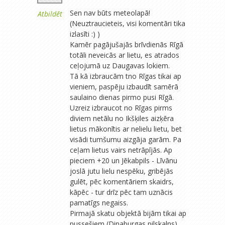
Sen nav būts meteolapā!
Atbildēt
(Neuztraucieteis, visi komentāri tika
izlasīti :) )
Kamēr pagājušajās brīvdienās Rīgā
totāli neveicās ar lietu, es atrados
ceļojumā uz Daugavas lokiem.
Tā kā izbraucām tno Rīgas tikai ap
vieniem, paspēju izbaudīt samērā
saulaino dienas pirmo pusi Rīgā.
Uzreiz izbraucot no Rīgas pirms
diviem netālu no Ikšķiles aizķēra
lietus mākonītis ar nelielu lietu, bet
visādi tumšumu aizgāja garām. Pa
ceļam lietus vairs netrāpījās. Ap
pieciem +20 un Jēkabpils - Līvānu
joslā jutu lielu nespēku, gribējās
gulēt, pēc komentāriem skaidrs,
kāpēc - tur drīz pēc tam uznācis
pamatīgs negaiss.
Pirmajā skatu objektā bijām tikai ap
pussešiem (Dinaburgas pilskalns).