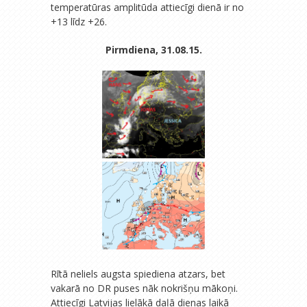
temperatūras amplitūda attiecīgi dienā ir no
+13 līdz +26.
Pirmdiena, 31.08.15.
Rītā neliels augsta spiediena atzars, bet
vakarā no DR puses nāk nokrišņu mākoņi.
Attiecīgi Latvijas lielākā daļā dienas laikā