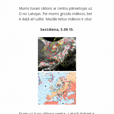
Mums tuvais ciklons ar centru pārvietojas uz
D no Latvijas. Pie mums grozās mākoņi, bet
A daļā arī uzlīst. Mazāki lietus mākoņi ir citur.
Sestdiena, 5.09.15.
Esam uz A no ciklona centra- Latvijā dažviet ir