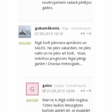
novērojumiem radarā pēdējos
gados.
gubumākonis
- Rīga
- 0 novērojumi
07.09.2015 10:18
0
0
Rigā šorīt pārsvara apmācies un
Atbildēt
SAUSS. Ne piles vakardien, ne piles
nakti un ne piles arī šorīt... Visas
nokrišņu prognozes Rigai pilnigi
garām ! Draņķa meteogads....
gaiss
- Latvija
- 0 novērojumi
G
07.09.2015 18:06
0
0
Man te A-Rīgā solīdi nogāza.
Atbildēt
Toties laukos lietusgāzes
burtiski apkārt iet. Ja visapkārt