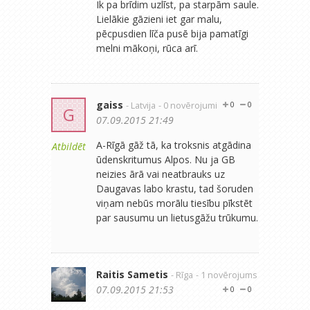
Ik pa brīdim uzlīst, pa starpām saule.
Lielākie gāzieni iet gar malu,
pēcpusdien līča pusē bija pamatīgi
melni mākoņi, rūca arī.
gaiss
- Latvija
- 0 novērojumi
0
0
G
07.09.2015 21:49
A-Rīgā gāž tā, ka troksnis atgādina
Atbildēt
ūdenskritumus Alpos. Nu ja GB
neizies ārā vai neatbrauks uz
Daugavas labo krastu, tad šoruden
viņam nebūs morālu tiesību pīkstēt
par sausumu un lietusgāžu trūkumu.
Raitis Sametis
- Rīga
- 1 novērojums
07.09.2015 21:53
0
0