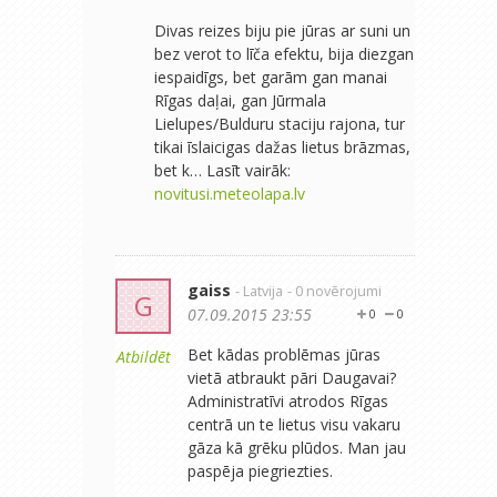
Divas reizes biju pie jūras ar suni un
bez verot to līča efektu, bija diezgan
iespaidīgs, bet garām gan manai
Rīgas daļai, gan Jūrmala
Lielupes/Bulduru staciju rajona, tur
tikai īslaicigas dažas lietus brāzmas,
bet k… Lasīt vairāk:
novitusi.meteolapa.lv
gaiss
- Latvija
- 0 novērojumi
G
07.09.2015 23:55
0
0
Bet kādas problēmas jūras
Atbildēt
vietā atbraukt pāri Daugavai?
Administratīvi atrodos Rīgas
centrā un te lietus visu vakaru
gāza kā grēku plūdos. Man jau
paspēja piegriezties.