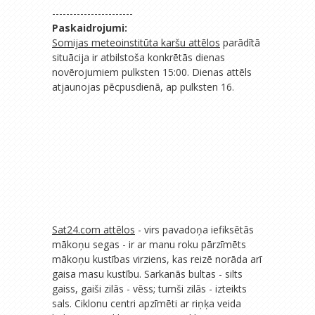
-----------------------
Paskaidrojumi:
Somijas meteoinstitūta karšu attēlos
parādītā
situācija ir atbilstoša konkrētās dienas
novērojumiem pulksten 15:00. Dienas attēls
atjaunojas pēcpusdienā, ap pulksten 16.
Sat24.com attēlos
- virs pavadoņa iefiksētās
mākoņu segas - ir ar manu roku pārzīmēts
mākoņu kustības virziens, kas reizē norāda arī
gaisa masu kustību. Sarkanās bultas - silts
gaiss, gaiši zilās - vēss; tumši zilās - izteikts
sals. Ciklonu centri apzīmēti ar riņķa veida