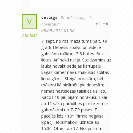
veczigs
- Rundāles pag.
- 0
V
novērojumi
0
0
08.09.2015 01:38
Atbildēt
7. sept. no rīta mazā tumsiņā t. +9
grādi. Debesīs spalvu un vidējie
gubslāņu mākoņi 7-8 balles. Bez
lietus. Arī naktī nelija. Steidzamies uz
lauka novākt pēdējās kartupeļu
vagas kamēr nav uznākušas solītās
lietusgāzes. Steigā norakām, bet
mākoņi kā pielīmēti pie debesīm;
nemaz nesteidzas taisīties uz lietu.
Kādos 10 jau bijām norakuši. Tikai
ap 11 sāka parādīties pirmie zemie
gubmākoņi no Z-ZR puses. T.
pacēlās līdz +18* Pirmie negaisa
ķipa :) lietusmākoņi uznāca ap
15.30. Otrie - ap 17. Nolija 5mm.