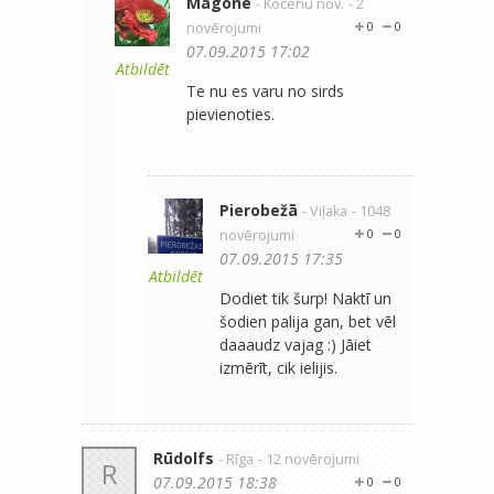
Magone
- Kocēnu nov.
- 2
novērojumi
0
0
07.09.2015 17:02
Atbildēt
Te nu es varu no sirds
pievienoties.
Pierobežā
- Viļaka
- 1048
novērojumi
0
0
07.09.2015 17:35
Atbildēt
Dodiet tik šurp! Naktī un
šodien palija gan, bet vēl
daaaudz vajag :) Jāiet
izmērīt, cik ielijis.
Rūdolfs
- Rīga
- 12 novērojumi
R
07.09.2015 18:38
0
0