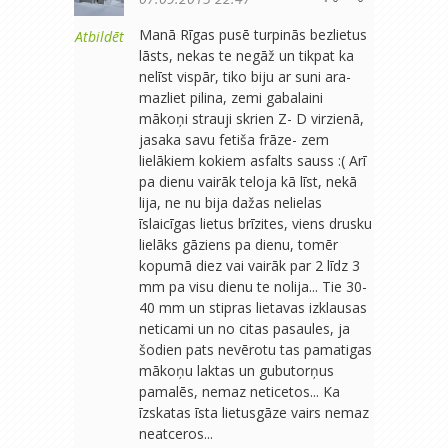
Manā Rīgas pusē turpinās bezlietus
Atbildēt
lāsts, nekas te negāž un tikpat ka
nelīst vispār, tiko biju ar suni ara-
mazliet pilina, zemi gabalaini
mākoņi strauji skrien Z- D virzienā,
jasaka savu fetiša frāze- zem
lielākiem kokiem asfalts sauss :( Arī
pa dienu vairāk teloja kā līst, nekā
lija, ne nu bija dažas nelielas
īslaicīgas lietus brīzites, viens drusku
lielāks gāziens pa dienu, tomēr
kopumā diez vai vairāk par 2 līdz 3
mm pa visu dienu te nolija... Tie 30-
40 mm un stipras lietavas izklausas
neticami un no citas pasaules, ja
šodien pats nevērotu tas pamatigas
mākoņu laktas un gubutorņus
pamalēs, nemaz neticetos... Ka
īzskatas īsta lietusgāze vairs nemaz
neatceros...