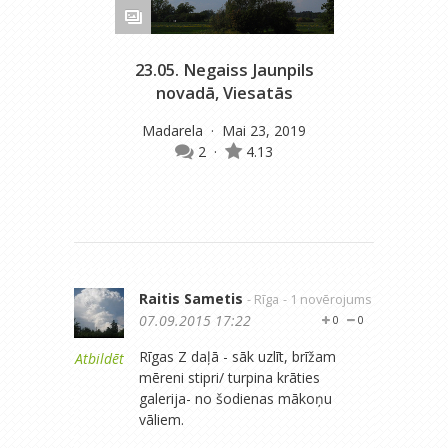
23.05. Negaiss Jaunpils
novadā, Viesatās
Madarela
· Mai 23, 2019
2
·
4.13
Raitis Sametis
- Rīga
- 1 novērojums
07.09.2015 17:22
0
0
Rīgas Z daļā - sāk uzlīt, brīžam
Atbildēt
mēreni stipri/ turpina krāties
galerija- no šodienas mākoņu
vāliem.