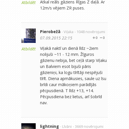
Atkal reāls gāziens Rīgas Z daļā. Ar
Atbildēt
12m/s vējiem ZR puses.
Pierobežā
- Viļaka
- 1048 novērojumi
07.09.2015 22:15
0
0
Viļakā naktī un dienā līdz ~2iem
Atbildēt
nolijuši ~11 - 12 mm. Žīguros
gāzienu nebija, bet ceļā starp Viļaku
un Balviem esot bijuši pāris
gāzieniņi, ka logu tīrītāji nespējuši
tīrīt. Diena apmākusies, saule uz īsu
brīdi caur mākoņiem parādījās
pēcpusdienā. T līdz +13, +14.
Pēcpusdiena bez lietus, arī šobrīd
nav.
lightning
- Līvāni
- 3669 novērojumi