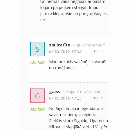
Un nemaz vairs negribas ar basām
kājām pa peļķēm staigāt. Ir jau
pirmie klepojošie un puņķojošie, es
ne...
saulcerīte
- Rīga
- 2 novērojumi
S
07.09.2015 18:58
0
0
Man ar kakls sasāpējies,varbūt
Atbildēt
no runāšanas.
gaiss
- Latvija
- 0 novērojumi
G
07.09.2015 19:23
0
0
Nu Sigulda jau ir leģendāra ar
Atbildēt
saviem lietiem, sniegiem.
Pleķītis starp Siguldu, Līgatni un
Nītauri ir slapjākā vieta LV - pēc