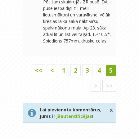
Pēc tam skaidrojās ZR pusē. DA
pusē iespaidīgi zili-melli
lietusmākoņi un varavīksne. Vēlāk
krēslas laikā sāka nākt virsū
spalvmākoņu mala. Ap 23. sāka
atkal līt un līst vēl tagad. T.+10,5*.
Spiediens 757mm, drusku ceļas.
<<
<
1
2
3
4
5
>
>>
x
Lai pievienotu komentārus,
Jums ir
jāautentificējas
!