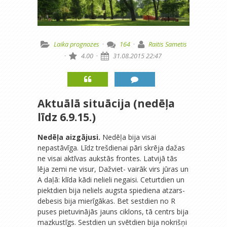
Laika prognozes
·
164
·
Raitis Sametis
·
4.00
·
31.08.2015 22:47
Aktuālā situācija (nedēļa
līdz 6.9.15.)
Nedēļa aizgājusi.
Nedēļa bija visai
nepastāvīga. Līdz trešdienai pāri skrēja dažas
ne visai aktīvas aukstās frontes. Latvijā tās
lēja zemi ne visur, Dažviet- vairāk virs jūras un
A daļā: klīda kādi nelieli negaisi. Ceturtdien un
piektdien bija neliels augsta spiediena atzars-
debesis bija mierīgākas. Bet sestdien no R
puses pietuvinājās jauns ciklons, tā centrs bija
mazkustīgs. Sestdien un svētdien bija nokrišņi