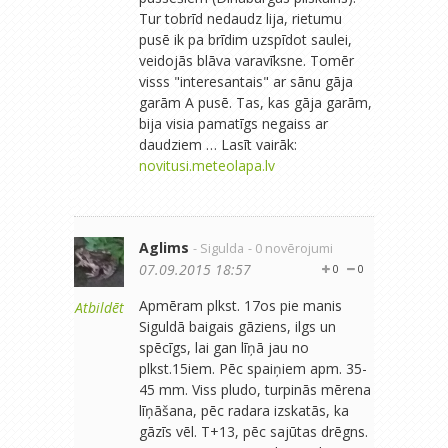
Tur tobrīd nedaudz lija, rietumu
pusē ik pa brīdim uzspīdot saulei,
veidojās blāva varavīksne. Tomēr
visss "interesantais" ar sānu gāja
garām A pusē. Tas, kas gāja garām,
bija visia pamatīgs negaiss ar
daudziem … Lasīt vairāk:
novitusi.meteolapa.lv
Aglims
- Sigulda
- 0 novērojumi
07.09.2015 18:57
0
0
Apmēram plkst. 17os pie manis
Atbildēt
Siguldā baigais gāziens, ilgs un
spēcīgs, lai gan līņā jau no
plkst.15iem. Pēc spaiņiem apm. 35-
45 mm. Viss pludo, turpinās mērena
līņāšana, pēc radara izskatās, ka
gāzīs vēl. T+13, pēc sajūtas drēgns.