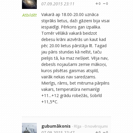
07.09.2015 23:11
0
0
Vakarā ap 18.00-20.00 uznāca
Atbildēt
stiprāks lietus, daži gāzieni bija visai
iespaidīgi. Pērkons gan izpalika.
Tomēr vēlākā vakarā beidzot
debesu krāni aizvērās un kaut kad
pēc 20.00 lietus pārstāja līt. Tagad
jau pāris stundas kā nelīst, taču
pielijis tā, ka maz nešķiet. Vēja nav,
debesīs nojaušami zemie mākoņi,
kuros pilsētas gaismas atspīd,
vairāk nekas nav saredzams.
Mierīgs, rāms, bet mitruma pārpilns
vakars, temperatūra nemainīgi
+11...+12 grādu robežās, šobrīd
+11,5*C.
gubumākonis
- Rīga
- 0 novērojumi
07.09.2015 22:47
0
0