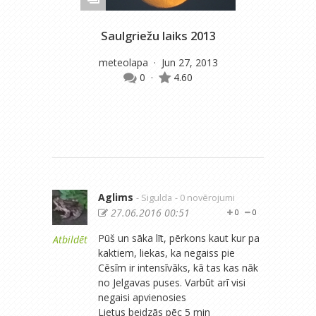
Saulgriežu laiks 2013
Sau
meteolapa
· Jun 27, 2013
0
·
4.60
Aglims
- Sigulda
- 0 novērojumi
27.06.2016 00:51
0
0
Pūš un sāka līt, pērkons kaut kur pa
Atbildēt
kaktiem, liekas, ka negaiss pie
Cēsīm ir intensīvāks, kā tas kas nāk
no Jelgavas puses. Varbūt arī visi
negaisi apvienosies
Lietus beidzās pēc 5 min