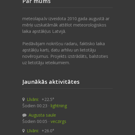
Par mums
meteolapa.lv izveidota 2010.gada augustā ar
mērķi uzskatāmāk attēlot meteoroloģiskos
laika apstākļus Latvijā.
Piedāvājam nokrišņu radaru, faktisko laika
apstākļu karti, datu arhīvu un lietotāju
novērojumus. Projekts izstrādāts, balstoties
uz lietotāju ieteikumiem.
Jaunākās aktivitātes
Līvāni:
+22.5°
Šodien 00:23 ·
lightning
Augusta saule
Šodien 00:05 ·
veczirgs
Līvāni:
+26.0°