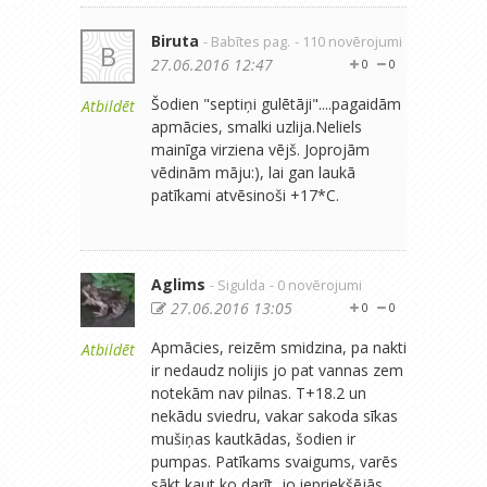
Biruta
- Babītes pag.
- 110 novērojumi
B
27.06.2016 12:47
0
0
Šodien "septiņi gulētāji"....pagaidām
Atbildēt
apmācies, smalki uzlija.Neliels
mainīga virziena vējš. Joprojām
vēdinām māju:), lai gan laukā
patīkami atvēsinoši +17*C.
Aglims
- Sigulda
- 0 novērojumi
27.06.2016 13:05
0
0
Apmācies, reizēm smidzina, pa nakti
Atbildēt
ir nedaudz nolijis jo pat vannas zem
notekām nav pilnas. T+18.2 un
nekādu sviedru, vakar sakoda sīkas
mušiņas kautkādas, šodien ir
pumpas. Patīkams svaigums, varēs
sākt kaut ko darīt, jo iepriekšējās