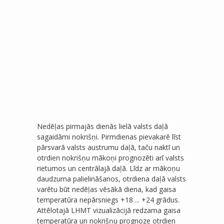
Nedēļas pirmajās dienās lielā valsts daļā
sagaidāmi nokrišņi. Pirmdienas pievakarē līst
pārsvarā valsts austrumu daļā, taču naktī un
otrdien nokrišņu mākoņi prognozēti arī valsts
rietumos un centrālajā daļā. Līdz ar mākoņu
daudzuma palielināšanos, otrdiena daļā valsts
varētu būt nedēļas vēsākā diena, kad gaisa
temperatūra nepārsniegs +18 ... +24 grādus.
Attēlotajā LHMT vizualizācijā redzama gaisa
temperatūra un nokrišņu prognoze otrdien