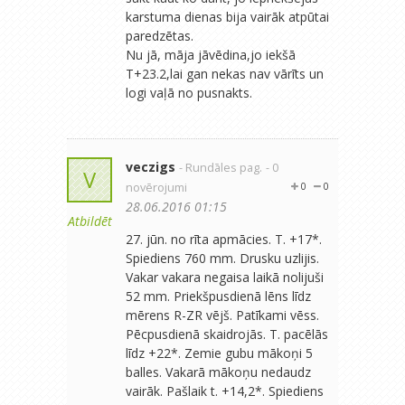
karstuma dienas bija vairāk atpūtai
paredzētas.
Nu jā, māja jāvēdina,jo iekšā
T+23.2,lai gan nekas nav vārīts un
logi vaļā no pusnakts.
veczigs
- Rundāles pag.
- 0
V
novērojumi
0
0
28.06.2016 01:15
Atbildēt
27. jūn. no rīta apmācies. T. +17*.
Spiediens 760 mm. Drusku uzlijis.
Vakar vakara negaisa laikā nolijuši
52 mm. Priekšpusdienā lēns līdz
mērens R-ZR vējš. Patīkami vēss.
Pēcpusdienā skaidrojās. T. pacēlās
līdz +22*. Zemie gubu mākoņi 5
balles. Vakarā mākoņu nedaudz
vairāk. Pašlaik t. +14,2*. Spiediens