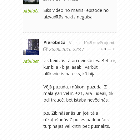
Sīks video no manis- epizode no
Atbildēt
aizvadītās nakts negaisa.
Pierobežā
- Viļaka
- 1048 novērojumi
26.06.2016 23:47
0
0
vis beidzās tā arī neiesācies. Bet tur,
Atbildēt
kur bija - bija laaabi. Varbūt
alūksnietis pateiks, kā bija.
Vējš pazuda, mākoņi pazuda, Z
malā gan vēl ir. +21, ārā - ideāli, tik
odi traucē, bet istaba nevēdinās...
p.s. Zibināšanās un ļoti tāla
rūkuļošanās Z puses padebešos
turpinājās vēl kritni pēc pusnakts.