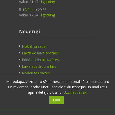
Vakar 21:17 ·
lightning
Līvāni:
+29.8°
Vakar 17:24 ·
lightning
Noderīgi
Nokrišņu radari
Faktiskie laika apstākļi
Pēdējo 24h aktivitātes
Laika apstākļu arhīvs
Noderīgas saites
Meteolapa.lv izmanto sīkdatnes, lai personalizētu lapas saturu
un reklāmas, nodrošinātu sociālo tīklu iespējas un analizētu
Kontakti
apmeklētāju plūsmu.
Uzzināt vairāk.
Labi
Sazinies:
nosūti ziņu
E-pasts:
info@meteolapa.lv