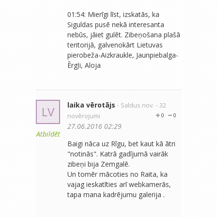
01:54: Mierīgi līst, izskatās, ka
Siguldas pusē nekā interesanta
nebūs, jāiet gulēt. Zibeņošana plašā
teritorijā, galvenokārt Lietuvas
pierobeža-Aizkraukle, Jaunpiebalga-
Ērgļi, Aloja
laika vērotājs
- Saldus nov.
- 32
LV
novērojumi
0
0
27.06.2016 02:29
Atbildēt
Baigi nāca uz Rīgu, bet kaut kā ātri
"notinās". Katrā gadījumā vairāk
zibeņi bija Zemgalē.
Un tomēr mācoties no Raita, ka
vajag ieskatīties arī webkamerās,
tapa mana kadrējumu galerija .