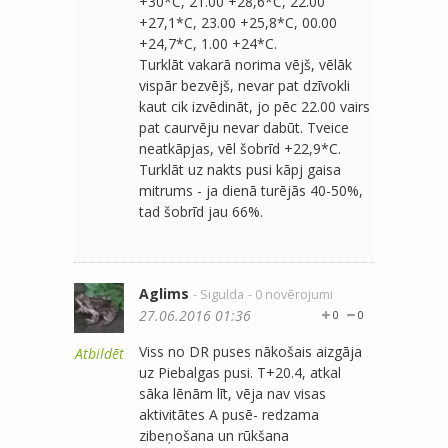
+30*C, 21.00 +28,6*C, 22.00
+27,1*C, 23.00 +25,8*C, 00.00
+24,7*C, 1.00 +24*C.
Turklāt vakarā norima vējš, vēlāk
vispār bezvējš, nevar pat dzīvokli
kaut cik izvēdināt, jo pēc 22.00 vairs
pat caurvēju nevar dabūt. Tveice
neatkāpjas, vēl šobrīd +22,9*C.
Turklāt uz nakts pusi kāpj gaisa
mitrums - ja dienā turējās 40-50%,
tad šobrīd jau 66%.
Aglims
- Sigulda
- 0 novērojumi
27.06.2016 01:36
0
0
Viss no DR puses nākošais aizgāja
Atbildēt
uz Piebalgas pusi. T+20.4, atkal
sāka lēnām līt, vēja nav visas
aktivitātes A pusē- redzama
zibeņošana un rūkšana