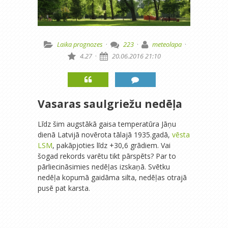
Laika prognozes
·
223
·
meteolapa
·
4.27
·
20.06.2016 21:10
Vasaras saulgriežu nedēļa
Līdz šim augstākā gaisa temperatūra Jāņu
dienā Latvijā novērota tālajā 1935.gadā,
vēsta
LSM
, pakāpjoties līdz +30,6 grādiem. Vai
šogad rekords varētu tikt pārspēts? Par to
pārliecināsimies nedēļas izskaņā. Svētku
nedēļa kopumā gaidāma silta, nedēļas otrajā
pusē pat karsta.