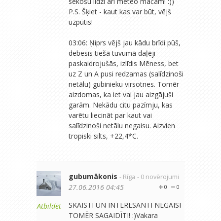
sekošu līdzi arī meteo mačam! :))
P.S. Šķiet - kaut kas var būt, vējš
uzpūtis!
03:06: Ņiprs vējš jau kādu brīdi pūš,
debesis tiešā tuvumā daļēji
paskaidrojušās, izlīdis Mēness, bet
uz Z un A pusi redzamas (salīdzinoši
netālu) gubinieku virsotnes. Tomēr
aizdomas, ka iet vai jau aizgājuši
garām. Nekādu citu pazīmju, kas
varētu liecināt par kaut vai
salīdzinoši netālu negaisu. Aizvien
tropiski silts, +22,4*C.
gubumākonis
- Rīga
- 0 novērojumi
27.06.2016 04:45
0
0
SKAISTI UN INTERESANTI NEGAISI
Atbildēt
TOMĒR SAGAIDĪTI! :)Vakara