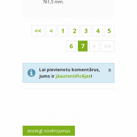
761,5 mm.
<<
<
1
2
3
4
5
6
7
>
>>
x
Lai pievienotu komentārus,
Jums ir
jāautentificējas
!
Iesniegt novērojumus