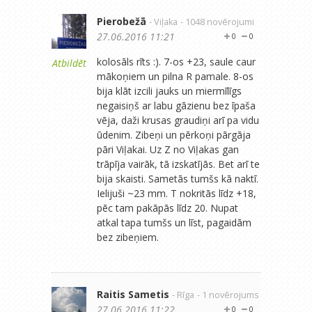
Pierobežā
- Viļaka
- 1048 novērojumi
27.06.2016 11:21
0
0
kolosāls rīts :). 7-os +23, saule caur
Atbildēt
mākoņiem un pilna R pamale. 8-os
bija klāt izcili jauks un miermīlīgs
negaisiņš ar labu gāzienu bez īpaša
vēja, daži krusas graudiņi arī pa vidu
ūdenim. Zibeņi un pērkoņi pārgāja
pāri Viļakai. Uz Z no Viļakas gan
trāpīja vairāk, tā izskatījās. Bet arī te
bija skaisti. Sametās tumšs kā naktī.
Ielijuši ~23 mm. T nokritās līdz +18,
pēc tam pakāpās līdz 20. Nupat
atkal tapa tumšs un līst, pagaidām
bez zibeņiem.
Raitis Sametis
- Rīga
- 1 novērojums
27.06.2016 11:22
0
0