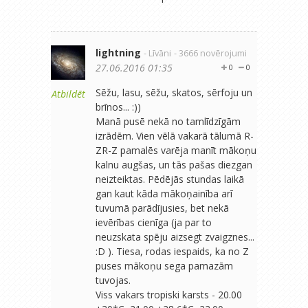
lightning
- Līvāni
- 3666 novērojumi
27.06.2016 01:35
0
0
Sēžu, lasu, sēžu, skatos, sērfoju un
Atbildēt
brīnos... :))
Manā pusē nekā no tamlīdzīgām
izrādēm. Vien vēlā vakarā tālumā R-
ZR-Z pamalēs varēja manīt mākoņu
kalnu augšas, un tās pašas diezgan
neizteiktas. Pēdējās stundas laikā
gan kaut kāda mākoņainība arī
tuvumā parādījusies, bet nekā
ievērības cienīga (ja par to
neuzskata spēju aizsegt zvaigznes...
:D ). Tiesa, rodas iespaids, ka no Z
puses mākoņu sega pamazām
tuvojas.
Viss vakars tropiski karsts - 20.00