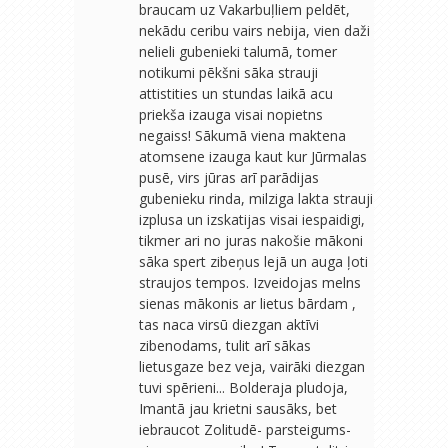
braucam uz Vakarbuļliem peldēt,
nekādu ceribu vairs nebija, vien daži
nelieli gubenieki talumā, tomer
notikumi pēkšni sāka strauji
attistities un stundas laikā acu
priekša izauga visai nopietns
negaiss! Sākumā viena maktena
atomsene izauga kaut kur Jūrmalas
pusē, virs jūras arī parādijas
gubenieku rinda, milziga lakta strauji
izplusa un izskatijas visai iespaidigi,
tikmer ari no juras nakošie mākoni
sāka spert zibeņus lejā un auga ļoti
straujos tempos. Izveidojas melns
sienas mākonis ar lietus bārdam ,
tas naca virsū diezgan aktīvi
zibenodams, tulit arī sākas
lietusgaze bez veja, vairāki diezgan
tuvi spērieni... Bolderaja pludoja,
Imantā jau krietni sausāks, bet
iebraucot Zolitudē- parsteigums-