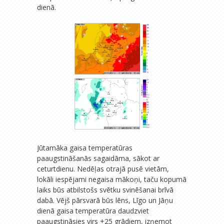
dienā.
Jūtamāka gaisa temperatūras
paaugstināšanās sagaidāma, sākot ar
ceturtdienu. Nedēļas otrajā pusē vietām,
lokāli iespējami negaisa mākoņi, taču kopumā
laiks būs atbilstošs svētku svinēšanai brīvā
dabā. Vējš pārsvarā būs lēns, Līgo un Jāņu
dienā gaisa temperatūra daudzviet
paaugstināsies virs +25 grādiem, izņemot