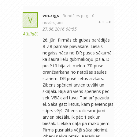
veczigs
- Rundāles pag.
- 0
V
novērojumi
0
0
27.06.2016 08:55
Atbildēt
26. jūn. Pirmās cb gubas parādījās
R-ZR pamalē pievakarē. Lielais
negaiss nāca no DR puses sākumā
kā šaura lielu gubmākoņu josla. D
pusē tā bija zili melna. ZR puse
oranžsarkana no rietošās saules
stariem. DR pusē lietus aizkars.
Zibens spērieni arvien tuvāki un
skaļāki. Bija arī viens spēriens pēc
sek. Vēlāk arī tuvu. Tad arī pazuda
el. Sāka gāzt lietus, kam pievienojās
stiprs vējš. Zibens uzliesmojumi
arvien biežāki. Ik pēc 1 sek un
biežāk. Lielākā daļa pa mākoņiem.
Pirms pusnakts vējš sāka pierimt.
Zibeņi palika retāki. Parādījās