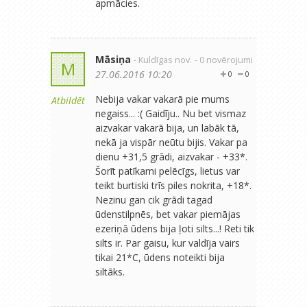
apmācies.
Māsiņa
- Kuldīgas nov.
- 0 novērojumi
M
27.06.2016 10:20
0
0
Nebija vakar vakarā pie mums
Atbildēt
negaiss... :( Gaidīju.. Nu bet vismaz
aizvakar vakarā bija, un labāk tā,
nekā ja vispār neūtu bijis. Vakar pa
dienu +31,5 grādi, aizvakar - +33*.
Šorīt patīkami pelēcīgs, lietus var
teikt burtiski trīs piles nokrita, +18*.
Nezinu gan cik grādi tagad
ūdenstilpnēs, bet vakar piemājas
ezeriņā ūdens bija ļoti silts...! Reti tik
silts ir. Par gaisu, kur valdīja vairs
tikai 21*C, ūdens noteikti bija
siltāks.