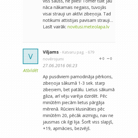
viss sauss, ne piles! Tomer tulit jau
nāca nākamais negaiss, tuvojās
visai strauji un aktīvi zibeņoja. Tad
notikumi attistijas pavisam strauji…
Lasīt vairāk:
novitusi.meteolapa.lv
Viljams
- Katvaru pag.
- 679
V
novērojumi
0
0
27.06.2016 06:23
Atbildēt
Ap pusdiviem pamodināja pērkons,
zibeņoja sākumā 1-3 sek. starp
zibeņiem, bet patālu. Lietus sākumā
gāza, arī vēju varēja dzirdēt. Pēc
minūtēm piecām lietus pārgāja
mērenā. Rūcieni klusināties pēc
minūtēm 20, pēcāk aizmigu, nav ne
jausmas cik ilgi lija. Šorīt viss slapjš,
+19, apmācies, bezvējš.