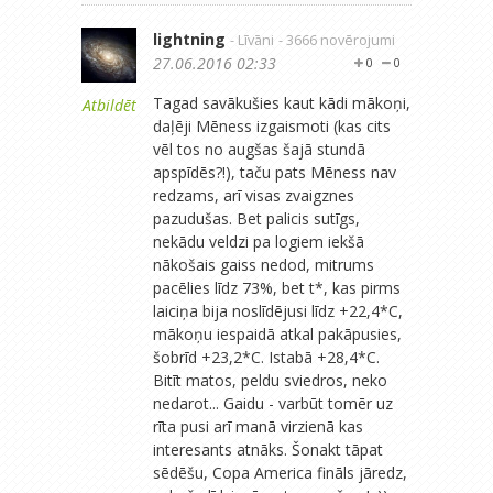
lightning
- Līvāni
- 3666 novērojumi
27.06.2016 02:33
0
0
Tagad savākušies kaut kādi mākoņi,
Atbildēt
daļēji Mēness izgaismoti (kas cits
vēl tos no augšas šajā stundā
apspīdēs?!), taču pats Mēness nav
redzams, arī visas zvaigznes
pazudušas. Bet palicis sutīgs,
nekādu veldzi pa logiem iekšā
nākošais gaiss nedod, mitrums
pacēlies līdz 73%, bet t*, kas pirms
laiciņa bija noslīdējusi līdz +22,4*C,
mākoņu iespaidā atkal pakāpusies,
šobrīd +23,2*C. Istabā +28,4*C.
Bitīt matos, peldu sviedros, neko
nedarot... Gaidu - varbūt tomēr uz
rīta pusi arī manā virzienā kas
interesants atnāks. Šonakt tāpat
sēdēšu, Copa America fināls jāredz,