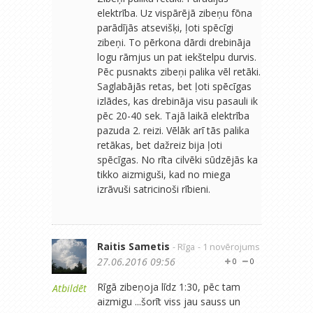
elektrība. Uz vispārējā zibeņu fōna
parādījās atsevišķi, ļoti spēcīgi
zibeņi. To pērkona dārdi drebināja
logu rāmjus un pat iekštelpu durvis.
Pēc pusnakts zibeņi palika vēl retāki.
Saglabājās retas, bet ļoti spēcīgas
izlādes, kas drebināja visu pasauli ik
pēc 20-40 sek. Tajā laikā elektrība
pazuda 2. reizi. Vēlāk arī tās palika
retākas, bet dažreiz bija ļoti
spēcīgas. No rīta cilvēki sūdzējās ka
tikko aizmiguši, kad no miega
izrāvuši satricinoši rībieni.
Raitis Sametis
- Rīga
- 1 novērojums
27.06.2016 09:56
0
0
Rīgā zibeņoja līdz 1:30, pēc tam
Atbildēt
aizmigu ...šorīt viss jau sauss un