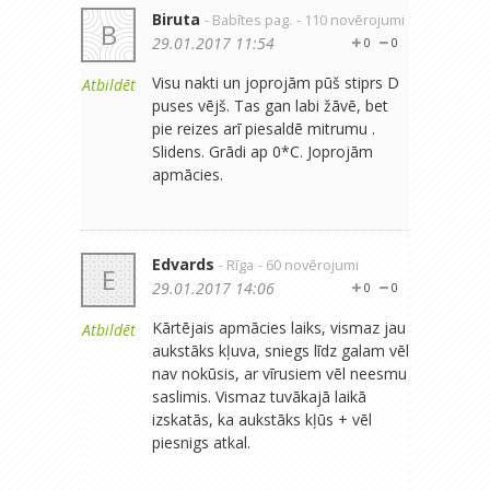
Biruta
- Babītes pag.
- 110 novērojumi
B
29.01.2017 11:54
0
0
Visu nakti un joprojām pūš stiprs D
Atbildēt
puses vējš. Tas gan labi žāvē, bet
pie reizes arī piesaldē mitrumu .
Slidens. Grādi ap 0*C. Joprojām
apmācies.
Edvards
- Rīga
- 60 novērojumi
E
29.01.2017 14:06
0
0
Kārtējais apmācies laiks, vismaz jau
Atbildēt
aukstāks kļuva, sniegs līdz galam vēl
nav nokūsis, ar vīrusiem vēl neesmu
saslimis. Vismaz tuvākajā laikā
izskatās, ka aukstāks kļūs + vēl
piesnigs atkal.