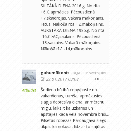
SILTĀKĀ DIENA 2016.g. No rīta
+6,C,apmācies. Pēcpusdienā
+7,skaidrojas. Vakarā mākoņains,
lietus. Nākošā rītā +2,mākoņains.
AUKSTĀKĀ DIENA 1985.g. No rīta
-16,C>AC,saulains. Pēcpusdienā
-13,saulains. Vakarā mākoņains.
Nākošā rītā -14,mākoņains
gubumākonis
- Rīga
- 0 novērojumi
29.01.2017 03:08
0
0
Šodiena būtibā copy/paste no
Atbildēt
vakardienas, tumša, apmākusies
slapja depresīva diena, ar mērenu
miglu, laiks it ka uzkāries un
apstājies kāda velā novembra brīdi...
Pilsetas robežās Pārdaugavā siegs
tikpat ka nokusa, lidz ar to sajūtas