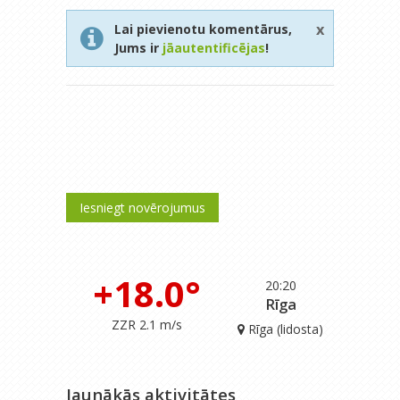
x
Lai pievienotu komentārus,
Jums ir
jāautentificējas
!
Iesniegt novērojumus
+18.0°
20:20
Rīga
ZZR 2.1 m/s
Rīga (lidosta)
Jaunākās aktivitātes