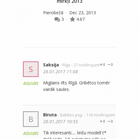
mirkļi 2013
Pierobežā
· Dec 23, 2013
m
3
·
4.67
Saksija
- Rīga
- 27 novērojumi
0
0
S
28.01.2017 11:08
Miglains rīts Rīgā. Gribētos tomēr
Atbildēt
vairāk saules.
Biruta
- Babītes pag.
- 110 novērojumi
B
28.01.2017 10:55
0
0
Tik interesanti..... leišu modelī t*
Atbildēt