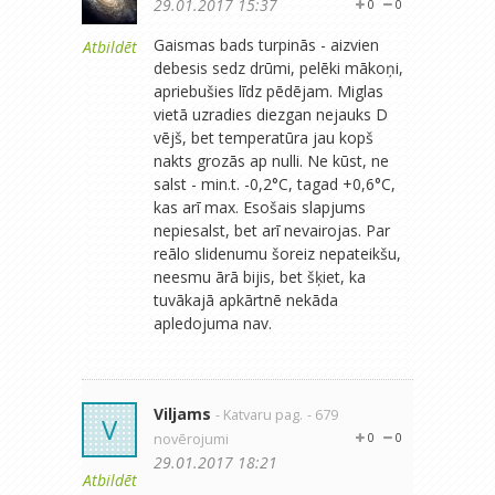
29.01.2017 15:37
0
0
Gaismas bads turpinās - aizvien
Atbildēt
debesis sedz drūmi, pelēki mākoņi,
apriebušies līdz pēdējam. Miglas
vietā uzradies diezgan nejauks D
vējš, bet temperatūra jau kopš
nakts grozās ap nulli. Ne kūst, ne
salst - min.t. -0,2°C, tagad +0,6°C,
kas arī max. Esošais slapjums
nepiesalst, bet arī nevairojas. Par
reālo slidenumu šoreiz nepateikšu,
neesmu ārā bijis, bet šķiet, ka
tuvākajā apkārtnē nekāda
apledojuma nav.
Viljams
- Katvaru pag.
- 679
V
novērojumi
0
0
29.01.2017 18:21
Atbildēt