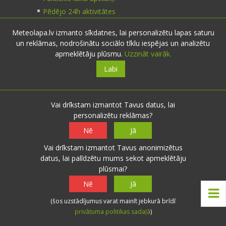
Pēdējo 24h aktivitātes
Laika apstākļu arhīvs
Meteolapa.lv izmanto sīkdatnes, lai personalizētu lapas saturu
Noderīgas saites
un reklāmas, nodrošinātu sociālo tīklu iespējas un analizētu
apmeklētāju plūsmu.
Uzzināt vairāk.
Kontakti
Labi
Sazinies:
nosūti ziņu
Vai drīkstam izmantot Tavus datus, lai
personalizētu reklāmas?
E-pasts:
info@meteolapa.lv
Nē
Jā
Seko mums
Vai drīkstam izmantot Tavus anonimizētus
datus, lai palīdzētu mums sekot apmeklētāju
plūsmai?
Nē
Jā
(šos uzstādījumus varat mainīt jebkurā brīdī
© 2026 meteolapa.lv. v2
privātuma politikas sadaļā
)
Sākums
·
Raksti
·
Galerijas
·
Radars
·
Faktiskie