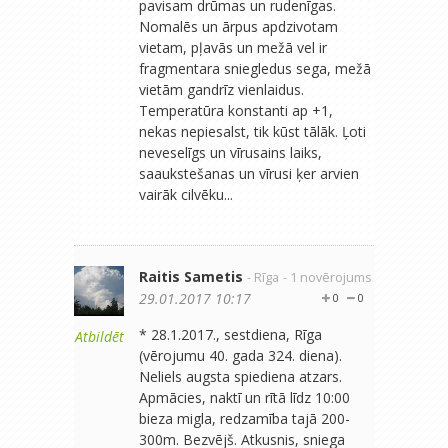
pavisam drūmas un rudenīgas.
Nomalēs un ārpus apdzivotam
vietam, pļavās un mežā vel ir
fragmentara sniegledus sega, mežā
vietām gandrīz vienlaidus.
Temperatūra konstanti ap +1,
nekas nepiesalst, tik kūst tālāk. Ļoti
neveselīgs un vīrusains laiks,
saaukstešanas un vīrusi ķer arvien
vairāk cilvēku...
Raitis Sametis
- Rīga
- 1 novērojums
29.01.2017 10:17
0
0
* 28.1.2017., sestdiena, Rīga
Atbildēt
(vērojumu 40. gada 324. diena).
Neliels augsta spiediena atzars.
Apmācies, naktī un rītā līdz 10:00
bieza migla, redzamība tajā 200-
300m. Bezvējš. Atkusnis, sniega