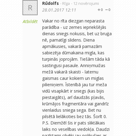
Rūdolfs
- Rīga
- 12 novērojumi
R
28.01.2017 12:11
0
0
Vakar no rīta diezgan neparasta
Atbildēt
parādība - uz zemes iepriekšējās
dienas sniegs nokusis, bet uz bruģa
nē, pamatīgi slidens. Diena
apmākusies, vakarā pamazām
sabiezēja dūmakaina migla, kas
turpinās joprojām. Tiešām tāda kā
sastingusi pasaule. Anniņmuižas
mežā vakarā skaisti - laternu
gaismas caur kokiem un miglas
pilieniņiem. Īstenībā jau tur meža
vidū visapkārt ir sniegs (kas bijis
piestaigāts), arī daudzās pļavās,
krūmājos fragmentāra vai gandrīz
vienlaidus sniega sega. Bet nu
pilsētā lielākoties bez tās. Šorīt 0.
P.S. Diemžēl šis ir pats sliktākais
laiks no veselības viedokļa. Daudzi
pazīstami cilvēki jau nolikušies ar