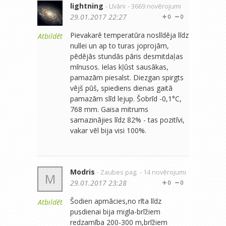
lightning
- Līvāni
- 3669 novērojumi
29.01.2017 22:27
0
0
Pievakarē temperatūra noslīdēja līdz
Atbildēt
nullei un ap to turas joprojām,
pēdējās stundās pāris desmitdaļas
mīnusos. Ielas kļūst sausākas,
pamazām piesalst. Diezgan spirgts
vējš pūš, spiediens dienas gaitā
pamazām slīd lejup. Šobrīd -0,1°C,
768 mm. Gaisa mitrums
samazinājies līdz 82% - tas pozitīvi,
vakar vēl bija visi 100%.
Modris
- Zaubes pag.
- 14 novērojumi
M
29.01.2017 23:28
0
0
Šodien apmācies,no rīta līdz
Atbildēt
pusdienai bija migla-brīžiem
redzamība 200-300 m,brīžiem