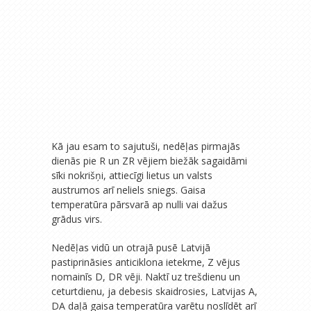
Kā jau esam to sajutuši, nedēļas pirmajās
dienās pie R un ZR vējiem biežāk sagaidāmi
sīki nokrišņi, attiecīgi lietus un valsts
austrumos arī neliels sniegs. Gaisa
temperatūra pārsvarā ap nulli vai dažus
grādus virs.
Nedēļas vidū un otrajā pusē Latvijā
pastiprināsies anticiklona ietekme, Z vējus
nomainīs D, DR vēji. Naktī uz trešdienu un
ceturtdienu, ja debesis skaidrosies, Latvijas A,
DA daļā gaisa temperatūra varētu noslīdēt arī