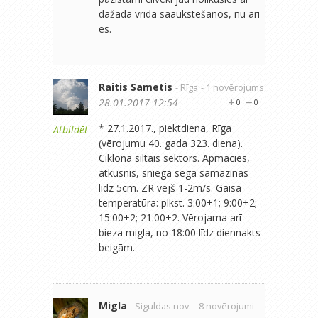
dažāda vrida saaukstēšanos, nu arī
es.
Raitis Sametis
- Rīga
- 1 novērojums
28.01.2017 12:54
0
0
* 27.1.2017., piektdiena, Rīga
Atbildēt
(vērojumu 40. gada 323. diena).
Ciklona siltais sektors. Apmācies,
atkusnis, sniega sega samazinās
līdz 5cm. ZR vējš 1-2m/s. Gaisa
temperatūra: plkst. 3:00+1; 9:00+2;
15:00+2; 21:00+2. Vērojama arī
bieza migla, no 18:00 līdz diennakts
beigām.
Migla
- Siguldas nov.
- 8 novērojumi