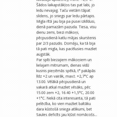
Šādos laikapstākļos tas pat labi, jo
ledu nevajag. Taču vietām tāpat
slidens, jo sniegs par ledu pārtapis.
Migla rītā jau bija pa pusei izklīdusi,
dienā pamazām pazuda. Tiesa, visu
dienu zemi, biezi mākoņi,
pēcpusdienā katlu mājas skurstenis
par 2/3 pazudis. Domāju, ka tā bija
tā pati migla, kas pacēlusies mazliet
augstāk.
Par spīti biezajiem mākoņiem un
lielajam mitrumam, dienas vidū
kusnis pieņēmās spēkā, t° pakāpās
līdz +2 un vairāk, max.t. +2,7°C ap
13.00. Vēlākā pēcpusdienā un
vakarā atkal mazliet vēsāks, pēc
15.00 zem +2, 16.40 +1,5°C, 20.00
+1°C. Nekā cita interesanta, tā pati
pelēcība, ko vien mazliet baltāku
dara kūstošā sniega atlikumi, bet
Saules deficīts jau kļūst nomācošs...