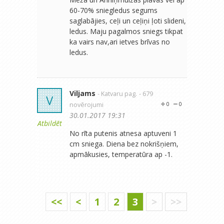
60-70% sniegledus segums
saglabājies, ceļi un ceļiņi ļoti slideni,
ledus. Maju pagalmos sniegs tikpat
ka vairs nav,ari ietves brīvas no
ledus.
Viljams
- Katvaru pag.
- 679
V
novērojumi
0
0
30.01.2017 19:31
Atbildēt
No rīta putenis atnesa aptuveni 1
cm sniega. Diena bez nokrišņiem,
apmākusies, temperatūra ap -1.
<<
<
1
2
3
>
>>