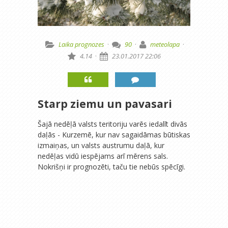
Laika prognozes
·
90
·
meteolapa
·
4.14
·
23.01.2017 22:06
Starp ziemu un pavasari
Šajā nedēļā valsts teritoriju varēs iedalīt divās
daļās - Kurzemē, kur nav sagaidāmas būtiskas
izmaiņas, un valsts austrumu daļā, kur
nedēļas vidū iespējams arī mērens sals.
Nokrišņi ir prognozēti, taču tie nebūs spēcīgi.