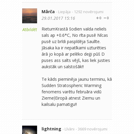
Mārča
- Liepāja
- 1292 novērojumi
29.01.2017 15:16
0
0
RietumKrastā šodien valda neliels
Atbildēt
sals ap +0.6*C, No rīta pusē Nīcas
pusē uz brīdi paspīdēja Saulīte.
Jāsaka ka ir nepatīkami uzturēties
ārā jo kopā ar pelēko deģi pūš D
puses ass salts vējš, kas liek justies
aukstāk un salstošāk!!
Te kāds pieminēja jaunu terminu, kā
Sudden Stratospheric Warming
fenomens varētu februāra vidū
ZiemeļEiropā atnest Ziemu un
kailsalu pamatigu!!
lightning
- Līvāni
- 3669 novērojumi