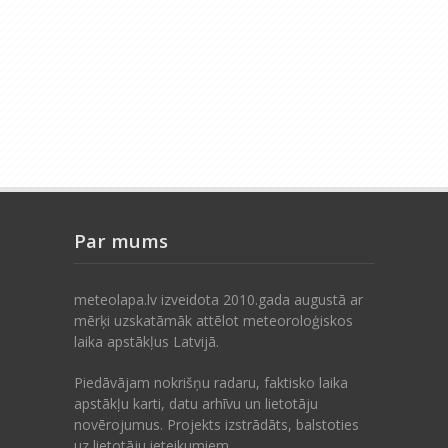
Par mums
meteolapa.lv izveidota 2010.gada augustā ar
mērķi uzskatāmāk attēlot meteoroloģiskos
laika apstākļus Latvijā.
Piedāvājam nokrišņu radaru, faktisko laika
apstākļu karti, datu arhīvu un lietotāju
novērojumus. Projekts izstrādāts, balstoties
uz lietotāju ieteikumiem.