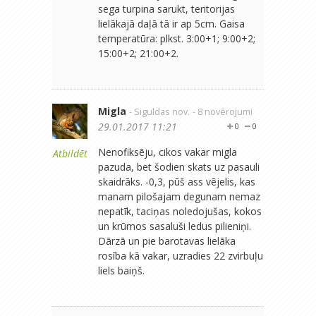
sega turpina sarukt, teritorijas
lielākajā daļā tā ir ap 5cm. Gaisa
temperatūra: plkst. 3:00+1; 9:00+2;
15:00+2; 21:00+2.
Migla
- Siguldas nov.
- 8 novērojumi
29.01.2017 11:21
0
0
Nenofiksēju, cikos vakar migla
Atbildēt
pazuda, bet šodien skats uz pasauli
skaidrāks. -0,3, pūš ass vējelis, kas
manam pilošajam degunam nemaz
nepatīk, taciņas noledojušas, kokos
un krūmos sasaluši ledus pilieniņi.
Dārzā un pie barotavas lielāka
rosība kā vakar, uzradies 22 zvirbuļu
liels baiņš.