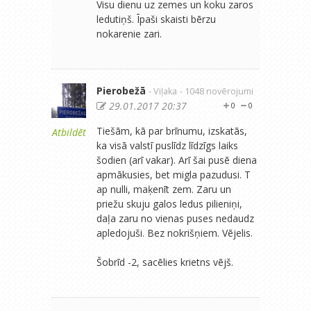
Visu dienu uz zemes un koku zaros
ledutiņš. Īpaši skaisti bērzu
nokarenie zari.
Pierobežā
- Viļaka
- 1048 novērojumi
29.01.2017 20:37
0
0
Tiešām, kā par brīnumu, izskatās,
Atbildēt
ka visā valstī puslīdz līdzīgs laiks
šodien (arī vakar). Arī šai pusē diena
apmākusies, bet migla pazudusi. T
ap nulli, maķenīt zem. Zaru un
priežu skuju galos ledus pilieniņi,
daļa zaru no vienas puses nedaudz
apledojuši. Bez nokrišņiem. Vējelis.
Šobrīd -2, sacēlies krietns vējš.