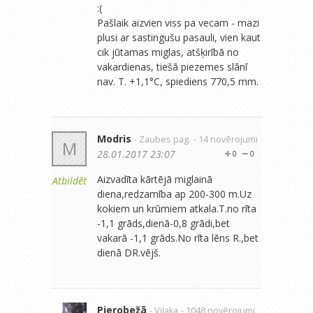
:(
Pašlaik aizvien viss pa vecam - mazi
plusi ar sastingušu pasauli, vien kaut
cik jūtamas miglas, atšķirībā no
vakardienas, tiešā piezemes slānī
nav. T. +1,1°C, spiediens 770,5 mm.
Modris
- Zaubes pag.
- 14 novērojumi
M
28.01.2017 23:07
0
0
Aizvadīta kārtējā miglainā
Atbildēt
diena,redzamība ap 200-300 m.Uz
kokiem un krūmiem atkala.T.no rīta
-1,1 grāds,dienā-0,8 grādi,bet
vakarā -1,1 grāds.No rīta lēns R.,bet
dienā DR.vējš.
Pierobežā
- Viļaka
- 1048 novērojumi