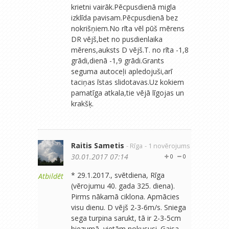
krietni vairāk.Pēcpusdienā migla
izklīda pavisam.Pēcpusdienā bez
nokrišņiem.No rīta vēl pūš mērens
DR vējš,bet no pusdienlaika
mērens,auksts D vējš.T. no rīta -1,8
grādi,dienā -1,9 grādi.Grants
seguma autoceļi apledojuši,arī
taciņas īstas slidotavas.Uz kokiem
pamatīga atkala,tie vējā līgojas un
krakšķ.
Raitis Sametis
- Rīga
- 1 novērojums
30.01.2017 07:14
0
0
* 29.1.2017., svētdiena, Rīga
Atbildēt
(vērojumu 40. gada 325. diena).
Pirms nākamā ciklona. Apmācies
visu dienu. D vējš 2-3-6m/s. Sniega
sega turpina sarukt, tā ir 2-3-5cm
biezumā, vietām nokususi. Gaisa