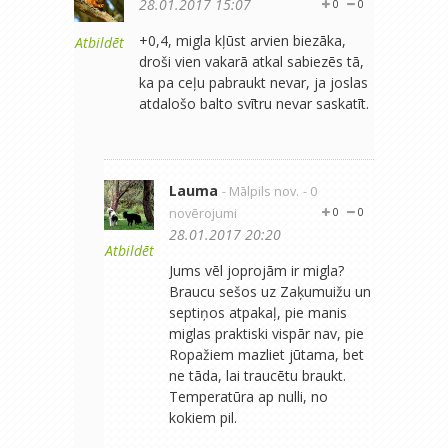
28.01.2017 15:07
0
0
+0,4, migla kļūst arvien biezāka,
Atbildēt
droši vien vakarā atkal sabiezēs tā,
ka pa ceļu pabraukt nevar, ja joslas
atdalošo balto svītru nevar saskatīt.
Lauma
- Mālpils nov.
- 0
novērojumi
0
0
28.01.2017 20:20
Atbildēt
Jums vēl joprojām ir migla?
Braucu sešos uz Zaķumuižu un
septiņos atpakaļ, pie manis
miglas praktiski vispār nav, pie
Ropažiem mazliet jūtama, bet
ne tāda, lai traucētu braukt.
Temperatūra ap nulli, no
kokiem pil.