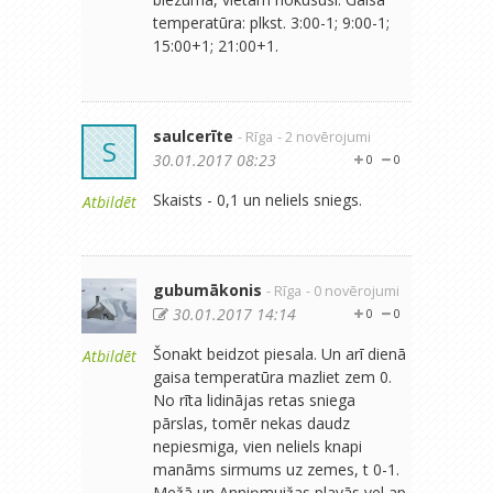
temperatūra: plkst. 3:00-1; 9:00-1;
15:00+1; 21:00+1.
saulcerīte
- Rīga
- 2 novērojumi
S
30.01.2017 08:23
0
0
Skaists - 0,1 un neliels sniegs.
Atbildēt
gubumākonis
- Rīga
- 0 novērojumi
30.01.2017 14:14
0
0
Šonakt beidzot piesala. Un arī dienā
Atbildēt
gaisa temperatūra mazliet zem 0.
No rīta lidinājas retas sniega
pārslas, tomēr nekas daudz
nepiesmiga, vien neliels knapi
manāms sirmums uz zemes, t 0-1.
Mežā un Anniņmuižas plavās vel ap