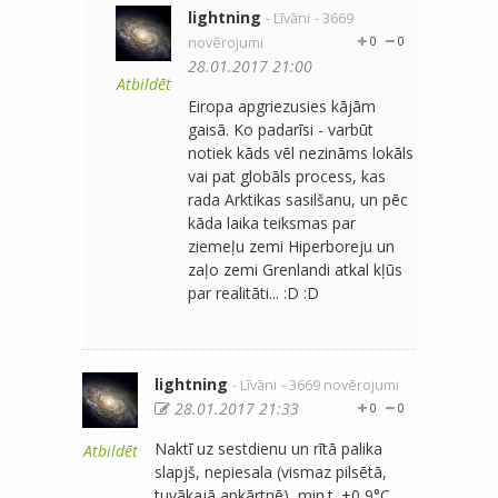
lightning
- Līvāni
- 3669
novērojumi
0
0
28.01.2017 21:00
Atbildēt
Eiropa apgriezusies kājām
gaisā. Ko padarīsi - varbūt
notiek kāds vēl nezināms lokāls
vai pat globāls process, kas
rada Arktikas sasilšanu, un pēc
kāda laika teiksmas par
ziemeļu zemi Hiperboreju un
zaļo zemi Grenlandi atkal kļūs
par realitāti... :D :D
lightning
- Līvāni
- 3669 novērojumi
28.01.2017 21:33
0
0
Naktī uz sestdienu un rītā palika
Atbildēt
slapjš, nepiesala (vismaz pilsētā,
tuvākajā apkārtnē), min.t. +0,9°C.