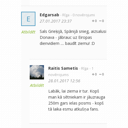
Edgarsab
- Rīga
- 0 novērojumi
E
27.01.2017 23:37
0
0
Sals Grieķijā, Spānijā snieg, aizsalusi
Atbildēt
Donava - jābrauc uz Eiropas
dienvidiem .... baudīt ziemu! :D
Raitis Sametis
- Rīga
- 1
novērojums
0
0
28.01.2017 12:56
Atbildēt
Labāk, lai ziema ir tur. Kopš
man kā sētniekam ir jāuzrauga
250m gars ielas posms - kopš
tā laika esmu atkušņa fans.