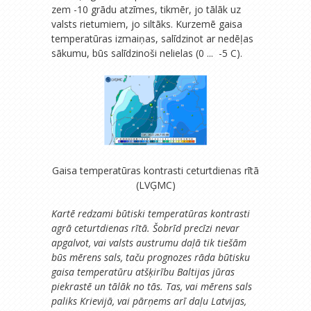
zem -10 grādu atzīmes, tikmēr, jo tālāk uz
valsts rietumiem, jo siltāks. Kurzemē gaisa
temperatūras izmaiņas, salīdzinot ar nedēļas
sākumu, būs salīdzinoši nelielas (0 ... -5 C).
Gaisa temperatūras kontrasti ceturtdienas rītā
(LVĢMC)
Kartē redzami būtiski temperatūras kontrasti
agrā ceturtdienas rītā. Šobrīd precīzi nevar
apgalvot, vai valsts austrumu daļā tik tiešām
būs mērens sals, taču prognozes rāda būtisku
gaisa temperatūru atšķirību Baltijas jūras
piekrastē un tālāk no tās. Tas, vai mērens sals
paliks Krievijā, vai pārņems arī daļu Latvijas,