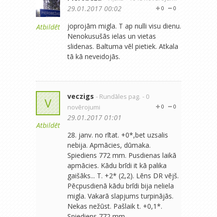
29.01.2017 00:02
0
0
joprojām migla. T ap nulli visu dienu.
Atbildēt
Nenokusušās ielas un vietas
slidenas. Baltuma vēl pietiek. Atkala
tā kā neveidojās.
veczigs
- Rundāles pag.
- 0
V
novērojumi
0
0
29.01.2017 01:01
Atbildēt
28. janv. no rītat. +0*,bet uzsalis
nebija. Apmācies, dūmaka.
Spiediens 772 mm. Pusdienas laikā
apmācies. Kādu brīdi it kā palika
gaišāks... T. +2* (2,2). Lēns DR vējš.
Pēcpusdienā kādu brīdi bija neliela
migla. Vakarā slapjums turpinājās.
Nekas nežūst. Pašlaik t. +0,1*.
Spiediens 772 mm.