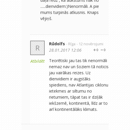
daļā redz , kā aukstums nāk no
......dienvidiem:)Nenormāli. A pie
mums turpinās atkusnis. Knaps
vējiņš.
Rūdolfs
- Rīga
- 12 novērojumi
R
28.01.2017 12:06
0
0
Teorētiski jau tas tik nenormāli
Atbildēt
nemaz nav un šoziem tā noticis
jau vairākas reizes. Uz
dienvidiem ir augstāks
spiediens, nav Atlantijas ciklonu
ietekmes ar siltumu no
rietumiem, tāpat tas ir dziļāk
iekšzemē, kontinentā, līdz ar to
arī kontinentālāks klimats.