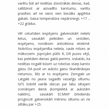
varētu būt arī nedēļas dzestrākās dienas, kad,
salīdzinot ar aizvadīto karstumu, varētu
prasīties arī ne viens vien biezāks apģērba
gabals. Gaisa temperatūra nepārsniegs +17 ...
+22 grādus.
Vēl ceturtdien iespējams galvenokārt neliels
lietus, savukārt piektdien un sestdien,
iespējams, nonāksim anticiklona ietekmē.
Nokrišņu iespējamība neliela, saule mīsies ar
mākoņiem. Joprojām pūtīs R, DR puses vējš,
kas piektdien dienas gaitā pierims. Izskatās, ka
nedēļas nogalē būsim uz robežas starp karsto
gaisu DA pusē un auksto gaisu Skandināvijas
rietumos, līdz ar to iespējams Zemgale un
Latgale no jauna sagaidīs vasarīgu siltumu.
GFS šobrīd vairāk sliecas par labu siltajam
scenārijam dienā (komplektā ar aukstām
naktīm), savukārt ECMWF brīvdienās
prognozē galvenokārt mērenu siltumu un ne
siltāku par +25.