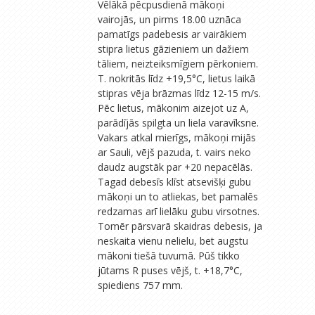
Vēlākā pēcpusdienā mākoņi
vairojās, un pirms 18.00 uznāca
pamatīgs padebesis ar vairākiem
stipra lietus gāzieniem un dažiem
tāliem, neizteiksmīgiem pērkoniem.
T. nokritās līdz +19,5°C, lietus laikā
stipras vēja brāzmas līdz 12-15 m/s.
Pēc lietus, mākonim aizejot uz A,
parādījās spilgta un liela varavīksne.
Vakars atkal mierīgs, mākoņi mijās
ar Sauli, vējš pazuda, t. vairs neko
daudz augstāk par +20 nepacēlās.
Tagad debesīs klīst atsevišķi gubu
mākoņi un to atliekas, bet pamalēs
redzamas arī lielāku gubu virsotnes.
Tomēr pārsvarā skaidras debesis, ja
neskaita vienu nelielu, bet augstu
mākoni tiešā tuvumā. Pūš tikko
jūtams R puses vējš, t. +18,7°C,
spiediens 757 mm.