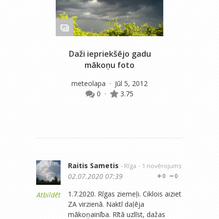
Daži iepriekšējo gadu
N
mākoņu foto
meteolapa
· Jūl 5, 2012
m
0
·
3.75
Raitis Sametis
- Rīga
- 1 novērojums
02.07.2020 07:39
0
0
1.7.2020. Rīgas ziemeļi. Ciklois aiziet
Atbildēt
ZA virzienā. Naktī daļēja
mākoņainība. Rītā uzlīst, dažas