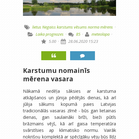
lietus
Negaiss
karstums
vēsums
norma
mērens
·
Laika prognozes
·
85
·
meteolapa
·
5.00
·
28.06.2020 15:23
Karstumu nomainīs
mērena vasara
Nākamā nedēļa sāksies ar karstuma
atkāpšanos un jūnija pēdējās dienas, kā arī
jūlija sākums kopumā paies Latvijas
tradicionālās vasaras zīmē - būs gan lietainas
dienas, gan saulaināki brīži, bieži pūtīs
brāzmains vējš, kā arī gaisa temperatūra
svārstīsies ap klimatisko normu. Vairāk
nokrišņu komplektā ar spēcīgāku vēju būs līdz