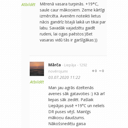
Mērenā vasara turpinās. +19*C,
Atbildēt
saule caur mākoņiem. Zeme kārtīgi
izmērcēta. Avenēm noteikti lietus
nācis gandrīz īstajā laikā un tikai par
labu. Savadāk vajadzētu gaidīt
rudeni, lai ogas paēstos:)Bet
vasaras vidū tās ir garšīgākas:))
Mārča
- Liepāja
- 1292
novērojumi
0
0
03.07.2020 11:22
Atbildēt
Man jau agrās dzeltenās
avenes sāk gatavoties :) Kā arī
liepas sāk ziedēt. Pašlaik
Liepājas pusē +19°C un neliels
DR puses vējš. Mainīgs
mākoņu daudzums.
Nākošsnedēļu gaisa