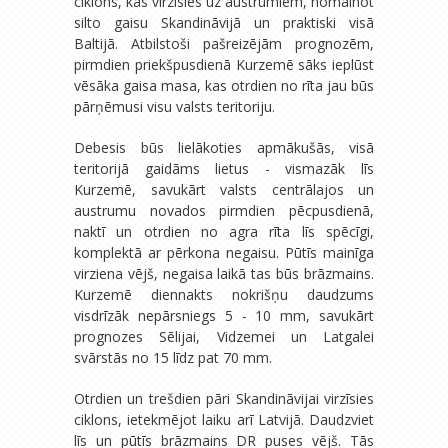
ciklons, kas virzīsies uz austrumiem, nomainot
silto gaisu Skandināvijā un praktiski visā
Baltijā. Atbilstoši pašreizējām prognozēm,
pirmdien priekšpusdienā Kurzemē sāks ieplūst
vēsāka gaisa masa, kas otrdien no rīta jau būs
pārņēmusi visu valsts teritoriju.
Debesis būs lielākoties apmākušās, visā
teritorijā gaidāms lietus - vismazāk līs
Kurzemē, savukārt valsts centrālajos un
austrumu novados pirmdien pēcpusdienā,
naktī un otrdien no agra rīta līs spēcīgi,
komplektā ar pērkona negaisu. Pūtīs mainīga
virziena vējš, negaisa laikā tas būs brāzmains.
Kurzemē diennakts nokrišņu daudzums
visdrīzāk nepārsniegs 5 - 10 mm, savukārt
prognozes Sēlijai, Vidzemei un Latgalei
svārstās no 15 līdz pat 70 mm.
Otrdien un trešdien pāri Skandināvijai virzīsies
ciklons, ietekmējot laiku arī Latvijā. Daudzviet
līs un pūtīs brāzmains DR puses vējš. Tās