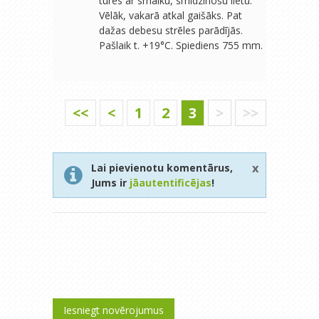
tūres ar smalku, smidzinošu lietu.
Vēlāk, vakarā atkal gaišāks. Pat
dažas debesu strēles parādījās.
Pašlaik t. +19°C. Spiediens 755 mm.
<<
<
1
2
3
>
>>
x
Lai pievienotu komentārus,
Jums ir
jāautentificējas
!
Iesniegt novērojumus