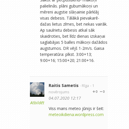
palielinās. plāni gubumākoņi un
mēreni augstie slāņainie pārklāj
visas debesis. Tālākā pievakarē-
dažas lietus zīmes, bet nekas vairāk.
Ap saulrietu debesis atkal sāk
skaidroties, bet līdz dienas izskaņai
saglabājas 5 balles mākoņi dažādos
augstumos. DR vējš 1-2m/s. Gaisa
temperatūra: plkst. 3:00+13;
9:00+16; 15:00+20; 21:00+16.
Raitis Sametis
- Rīga
- 1
novērojums
0
0
04.07.2020 12:17
Atbildēt
Viss mans meteo jūnijs ir šeit:
meteoikdiena.wordpress.com