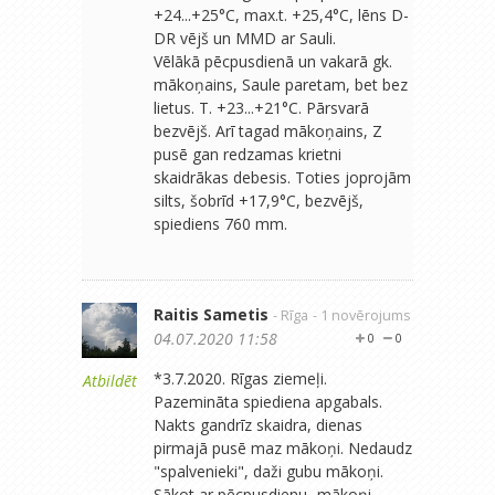
+24...+25°C, max.t. +25,4°C, lēns D-
DR vējš un MMD ar Sauli.
Vēlākā pēcpusdienā un vakarā gk.
mākoņains, Saule paretam, bet bez
lietus. T. +23...+21°C. Pārsvarā
bezvējš. Arī tagad mākoņains, Z
pusē gan redzamas krietni
skaidrākas debesis. Toties joprojām
silts, šobrīd +17,9°C, bezvējš,
spiediens 760 mm.
Raitis Sametis
- Rīga
- 1 novērojums
04.07.2020 11:58
0
0
*3.7.2020. Rīgas ziemeļi.
Atbildēt
Pazemināta spiediena apgabals.
Nakts gandrīz skaidra, dienas
pirmajā pusē maz mākoņi. Nedaudz
"spalvenieki", daži gubu mākoņi.
Sākot ar pēcpusdienu- mākoņi