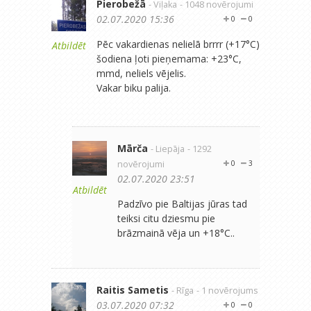
Pierobežā
- Viļaka
- 1048 novērojumi
02.07.2020 15:36
0
0
Pēc vakardienas nelielā brrrr (+17°C)
Atbildēt
šodiena ļoti pieņemama: +23°C,
mmd, neliels vējelis.
Vakar biku palija.
Mārča
- Liepāja
- 1292
novērojumi
0
3
02.07.2020 23:51
Atbildēt
Padzīvo pie Baltijas jūras tad
teiksi citu dziesmu pie
brāzmainā vēja un +18°C..
Raitis Sametis
- Rīga
- 1 novērojums
03.07.2020 07:32
0
0