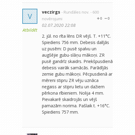
veczirgs
- Rundāles nov.
- 600
V
novērojumi
0
0
02.07.2020 22:08
Atbildēt
2. jūl. no rīta lēns DR vējš. T. +11°C.
Spiediens 756 mm. Debesis dalījās
uz pusēm: D pusē spalvu un
augšējie gubu-slāņu mākoņi. ZR
pusē gandrīz skaidrs. Priekšpusdienā
debesis vairāk samācās. Parādījās
zemie gubu mākoņi. Pēcpusdienā ar
mēreni stipru ZR vēju uznāca
negaiss ar stipru lietu un dažiem
pērkona rībieniem. Nolija 4 mm.
Pievakarē skaidrojās un vējš
pamazām norima. Pašlaik t. +16°C.
Spiediens 757 mm.