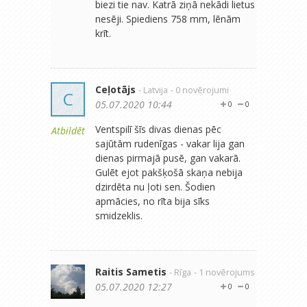
biezi tie nav. Katrā ziņā nekādi lietus
nesēji. Spiediens 758 mm, lēnām
krīt.
Ceļotājs
- Latvija
- 0 novērojumi
C
05.07.2020 10:44
0
0
Ventspilī šīs divas dienas pēc
Atbildēt
sajūtām rudenīgas - vakar lija gan
dienas pirmajā pusē, gan vakarā.
Gulēt ejot pakšķošā skaņa nebija
dzirdēta nu ļoti sen. Šodien
apmācies, no rīta bija sīks
smidzeklis.
Raitis Sametis
- Rīga
- 1 novērojums
05.07.2020 12:27
0
0