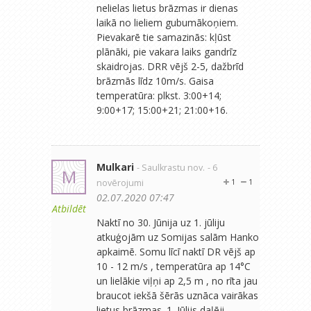
nelielas lietus brāzmas ir dienas
laikā no lieliem gubumākoņiem.
Pievakarē tie samazinās: kļūst
plānāki, pie vakara laiks gandrīz
skaidrojas. DRR vējš 2-5, dažbrīd
brāzmās līdz 10m/s. Gaisa
temperatūra: plkst. 3:00+14;
9:00+17; 15:00+21; 21:00+16.
Mulkari
- Saulkrastu nov.
- 6
M
novērojumi
1
1
02.07.2020 07:47
Atbildēt
Naktī no 30. Jūnija uz 1. jūliju
atkuģojām uz Somijas salām Hanko
apkaimē. Somu līcī naktī DR vējš ap
10 - 12 m/s , temperatūra ap 14°C
un lielākie viļņi ap 2,5 m , no rīta jau
braucot iekšā šērās uznāca vairākas
lietus brāzmas. 1. Jūlijs daļēji