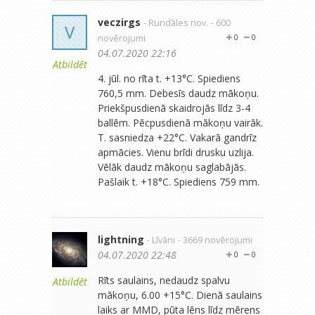
veczirgs
- Rundāles nov.
- 600
V
novērojumi
0
0
04.07.2020 22:16
Atbildēt
4. jūl. no rīta t. +13°C. Spiediens
760,5 mm. Debesīs daudz mākoņu.
Priekšpusdienā skaidrojās līdz 3-4
ballēm. Pēcpusdienā mākoņu vairāk.
T. sasniedza +22°C. Vakarā gandrīz
apmācies. Vienu brīdi drusku uzlija.
Vēlāk daudz mākoņu saglabājās.
Pašlaik t. +18°C. Spiediens 759 mm.
lightning
- Līvāni
- 3669 novērojumi
04.07.2020 22:48
0
0
Rīts saulains, nedaudz spalvu
Atbildēt
mākoņu, 6.00 +15°C. Dienā saulains
laiks ar MMD, pūta lēns līdz mērens