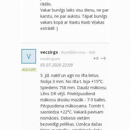
rādās.
Vakar burvīgs laiks visu dienu, ne par
karstu, ne par aukstu. Tāpat burvīgs
vakars kopā ar Raxtu Raxti Viļakas
estrādē :)
veczirgs
- Rundāles nov.
- 600
V
novērojumi
0
0
05.07.2020 22:09
Atbildēt
5. jūl. naktī un agri no rīta lietus.
Nolija 3 mm. No rīta t. bija +15°C.
Spiediens 758 mm. Daudz mākoņu.
Lēns DR vējš. Priekšpusdienā
mākoņu drusku mazāk - 7-9 balles.
Pēcpusdiena mākoņaina. Tomēr t.
sasniedza +22°C. Vakarā pavisam
nomācies. Debesis vietām
bezveidīgi pelēkas. Uznāca dažas