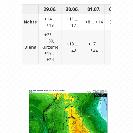
29.06.
30.06.
01.07.
02.07.
0
+14 ...
+11 ...
Nakts
+8 ... +14
+9 ... +14
+7
+19
+17
+23 ...
+30,
+18 ...
+17 ...
+18 ...
Diena
Kurzemē
+23
+22
+23
+19 ...
+24