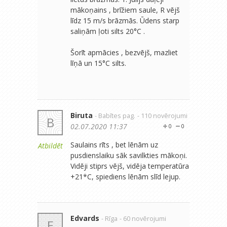
mākoņains , brīžiem saule, R vējš
līdz 15 m/s brāzmās. Ūdens starp
saliņām ļoti silts 20°C .
Šorīt apmācies , bezvējš, mazliet
līņā un 15°C silts.
Biruta
- Babītes pag.
- 110 novērojumi
B
02.07.2020 11:37
0
0
Saulains rīts , bet lēnām uz
Atbildēt
pusdienslaiku sāk savilkties mākoņi.
Vidēji stiprs vējš, vidēja temperatūra
+21*C, spiediens lēnām slīd lejup.
Edvards
- Rīga
- 60 novērojumi
E