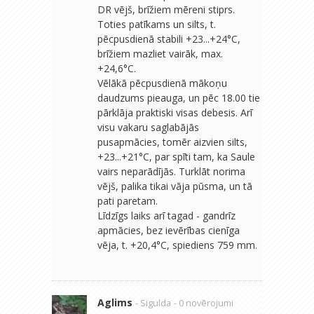
DR vējš, brīžiem mēreni stiprs.
Toties patīkams un silts, t.
pēcpusdienā stabili +23...+24°C,
brīžiem mazliet vairāk, max.
+24,6°C.
Vēlākā pēcpusdienā mākoņu
daudzums pieauga, un pēc 18.00 tie
pārklāja praktiski visas debesis. Arī
visu vakaru saglabājās
pusapmācies, tomēr aizvien silts,
+23...+21°C, par spīti tam, ka Saule
vairs neparādījās. Turklāt norima
vējš, palika tikai vāja pūsma, un tā
pati paretam.
Līdzīgs laiks arī tagad - gandrīz
apmācies, bez ievērības cienīga
vēja, t. +20,4°C, spiediens 759 mm.
Aglims
- Sigulda
- 0 novērojumi