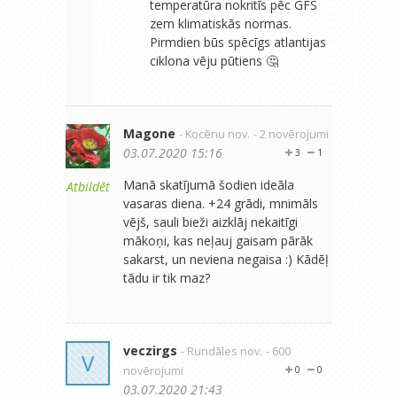
temperatūra nokritīs pēc GFS
zem klimatiskās normas.
Pirmdien būs spēcīgs atlantijas
ciklona vēju pūtiens 🤔
Magone
- Kocēnu nov.
- 2 novērojumi
03.07.2020 15:16
3
1
Manā skatījumā šodien ideāla
Atbildēt
vasaras diena. +24 grādi, mnimāls
vējš, sauli bieži aizklāj nekaitīgi
mākoņi, kas neļauj gaisam pārāk
sakarst, un neviena negaisa :) Kādēļ
tādu ir tik maz?
veczirgs
- Rundāles nov.
- 600
V
novērojumi
0
0
03.07.2020 21:43