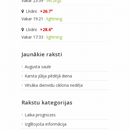
Vakar 23:59 ·
veczirgs
Līvāni:
+26.7°
Vakar 19:21 ·
lightning
Līvāni:
+28.6°
Vakar 17:33 ·
lightning
Jaunākie raksti
Augusta saule
Karsta jūlija pēdējā diena
Vēsāka dienvidu ciklona nedēļa
Rakstu kategorijas
Laika prognozes
Izglītojoša informācija