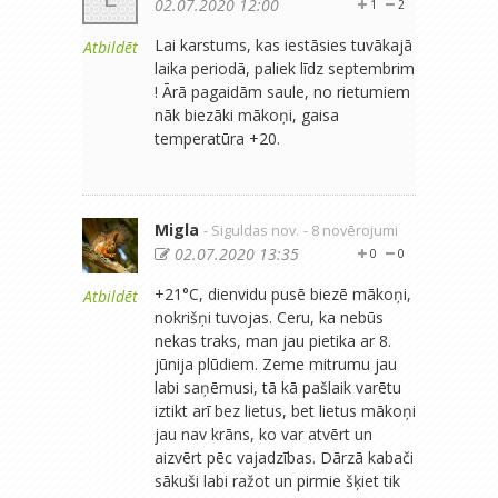
02.07.2020 12:00
1
2
Lai karstums, kas iestāsies tuvākajā
Atbildēt
laika periodā, paliek līdz septembrim
! Ārā pagaidām saule, no rietumiem
nāk biezāki mākoņi, gaisa
temperatūra +20.
Migla
- Siguldas nov.
- 8 novērojumi
02.07.2020 13:35
0
0
+21°C, dienvidu pusē biezē mākoņi,
Atbildēt
nokrišņi tuvojas. Ceru, ka nebūs
nekas traks, man jau pietika ar 8.
jūnija plūdiem. Zeme mitrumu jau
labi saņēmusi, tā kā pašlaik varētu
iztikt arī bez lietus, bet lietus mākoņi
jau nav krāns, ko var atvērt un
aizvērt pēc vajadzības. Dārzā kabači
sākuši labi ražot un pirmie šķiet tik