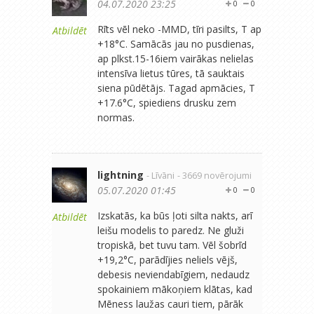
04.07.2020 23:25
0
0
Rīts vēl neko -MMD, tīri pasilts, T ap
Atbildēt
+18°C. Samācās jau no pusdienas,
ap plkst.15-16iem vairākas nelielas
intensīva lietus tūres, tā sauktais
siena pūdētājs. Tagad apmācies, T
+17.6°C, spiediens drusku zem
normas.
lightning
- Līvāni
- 3669 novērojumi
05.07.2020 01:45
0
0
Izskatās, ka būs ļoti silta nakts, arī
Atbildēt
leišu modelis to paredz. Ne gluži
tropiskā, bet tuvu tam. Vēl šobrīd
+19,2°C, parādījies neliels vējš,
debesis neviendabīgiem, nedaudz
spokainiem mākoņiem klātas, kad
Mēness laužas cauri tiem, pārāk