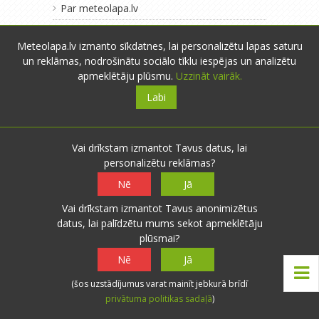
Par meteolapa.lv
Pārdomas
Meteolapa.lv izmanto sīkdatnes, lai personalizētu lapas saturu
un reklāmas, nodrošinātu sociālo tīklu iespējas un analizētu
apmeklētāju plūsmu.
Uzzināt vairāk.
Labi
Vai drīkstam izmantot Tavus datus, lai
personalizētu reklāmas?
Nē
Jā
Vai drīkstam izmantot Tavus anonimizētus
datus, lai palīdzētu mums sekot apmeklētāju
plūsmai?
Nē
Jā
(šos uzstādījumus varat mainīt jebkurā brīdī
privātuma politikas sadaļā
)
Par mums