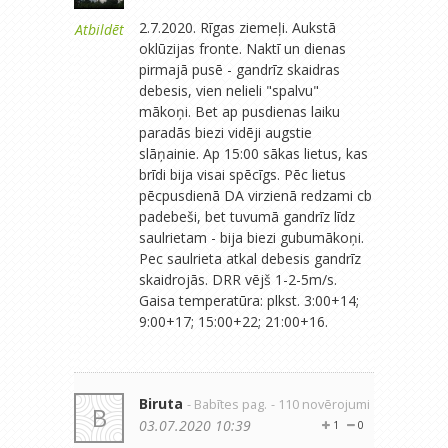
2.7.2020. Rīgas ziemeļi. Aukstā
Atbildēt
oklūzijas fronte. Naktī un dienas
pirmajā pusē - gandrīz skaidras
debesis, vien nelieli "spalvu"
mākoņi. Bet ap pusdienas laiku
paradās biezi vidēji augstie
slāņainie. Ap 15:00 sākas lietus, kas
brīdi bija visai spēcīgs. Pēc lietus
pēcpusdienā DA virzienā redzami cb
padebeši, bet tuvumā gandrīz līdz
saulrietam - bija biezi gubumākoņi.
Pec saulrieta atkal debesis gandrīz
skaidrojās. DRR vējš 1-2-5m/s.
Gaisa temperatūra: plkst. 3:00+14;
9:00+17; 15:00+22; 21:00+16.
Biruta
- Babītes pag.
- 110 novērojumi
B
03.07.2020 10:39
1
0