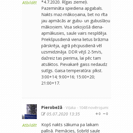
*4.7.2020. Rīgas ziemeļi.
Atbildēt
Pazemināta spiediena apgabals.
Nakts maz-mākoņaina, bet no rīta
jau apmācās ar gubu- un gubuslāņu
mākoņiem. Visa sekojošā diena-
apmākusies, saule vairs nespīdēja.
Priekšpusdienā viena lietus brāzma
pārskrēja, agrā pēcpusdienā vēl
uzsmidzināja. DDR vējš 2-5m/s,
dažreiz tas pierima, lai pēc tam
atsāktos. Pievakarē gaiss nedaudz
sutīgs. Gaisa temperatūra: plkst.
3:00+14; 9:00+16; 15:00+20;
21:00+17.
Pierobežā
- Viļaka
- 1048 novērojumi
05.07.2020 13:35
0
0
Kopš nakts sākuma pa laikam
Atbildēt
palīņā. Piemācies, šobrīd saule