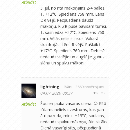
Atbildēt
3. jūl. no rīta mākoņains 2-4 balles.
T. +12°C. Spiediens 758 mm. Lēns
DR vējš. Pēcpusdienā daudz
mākoņu. R-ZR pusē pavisam tumši.
T. sasniedza +22°C. Spiediens 760
mm. Vēlāk neliels lietus. Vakarā
skaidrojās. Lēns R vējš. Pašlaik t.
+17°C. Spiediens 760 mm. Debesīs
nedaudz vidējie un augšējie gubu-
slānu un spalvu mākoņi.
lightning
- Līvāni
- 3669 novērojumi
04.07.2020 00:37
0
0
Šodien jauka vasaras diena. 😊 Rītā
Atbildēt
jūtams neliels dzestrums, kas gan
ātri pazuda, min.t. +13°C, saulains,
nedaudz spalvu mākoņu, ātri siltāks.
Dienā vasarīgi silts, pēcpusdienā