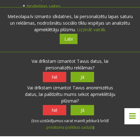
Noderīgas saites
Meteolapa.lv izmanto sīkdatnes, lai personalizētu lapas saturu
un reklāmas, nodrošinātu sociālo tīklu iespējas un analizētu
Kontakti
apmeklētāju plūsmu.
Uzzināt vairāk.
Labi
Sazinies:
nosūti ziņu
E-pasts:
info@meteolapa.lv
Vai drīkstam izmantot Tavus datus, lai
personalizētu reklāmas?
Seko mums
Nē
Jā
Vai drīkstam izmantot Tavus anonimizētus
datus, lai palīdzētu mums sekot apmeklētāju
plūsmai?
© 2026 meteolapa.lv. v2
Nē
Jā
Sākums
·
Raksti
·
Galerijas
·
Radars
·
Faktiskie
(šos uzstādījumus varat mainīt jebkurā brīdī
laika apstākļi
·
Sazināties
·
Privātuma politika
·
privātuma politikas sadaļā
)
Lietošanas noteikumi
·
Par mums