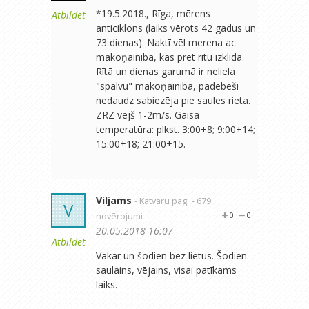
*19.5.2018., Rīga, mērens
Atbildēt
anticiklons (laiks vērots 42 gadus un
73 dienas). Naktī vēl merena ac
mākoņainība, kas pret rītu izklīda.
Rītā un dienas garumā ir neliela
"spalvu" mākoņainība, padebeši
nedaudz sabiezēja pie saules rieta.
ZRZ vējš 1-2m/s. Gaisa
temperatūra: plkst. 3:00+8; 9:00+14;
15:00+18; 21:00+15.
Viljams
- Katvaru pag.
- 679
V
novērojumi
0
0
20.05.2018 16:07
Atbildēt
Vakar un šodien bez lietus. Šodien
saulains, vējains, visai patīkams
laiks.