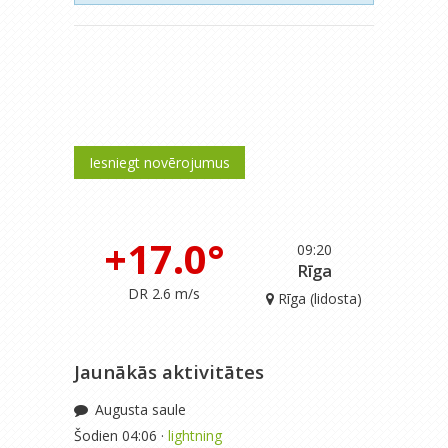
Iesniegt novērojumus
+17.0°
09:20
Rīga
DR 2.6 m/s
Rīga (lidosta)
Jaunākās aktivitātes
Augusta saule
Šodien 04:06 ·
lightning