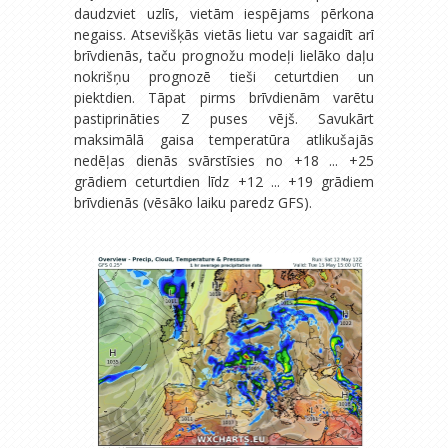
daudzviet uzlīs, vietām iespējams pērkona
negaiss. Atsevišķās vietās lietu var sagaidīt arī
brīvdienās, taču prognožu modeļi lielāko daļu
nokrišņu prognozē tieši ceturtdien un
piektdien. Tāpat pirms brīvdienām varētu
pastiprināties Z puses vējš. Savukārt
maksimālā gaisa temperatūra atlikušajās
nedēļas dienās svārstīsies no +18 ... +25
grādiem ceturtdien līdz +12 ... +19 grādiem
brīvdienās (vēsāko laiku paredz GFS).