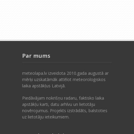
Par mums
meteolapa.lv izveidota 2010.gada augustā ar
mērķi uzskatāmāk attēlot meteoroloģiskos
laika apstākļus Latvijā.
Piedāvājam nokrišņu radaru, faktisko laika
apstākļu karti, datu arhīvu un lietotāju
novērojumus. Projekts izstrādāts, balstoties
uz lietotāju ieteikumiem.