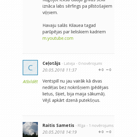
iznāca labs sērfings pa plīstošajiem
viļņiem.
Havaju salās Kilauea tagad
parūpējas par lieliskiem kadriem
m.youtube.com
Ceļotājs
- Latvija
- 0 novērojumi
C
20.05.2018 11:37
0
0
Ventspilī nu jau vairāk kā divas
Atbildēt
nedēļas bez nokrišņiem (pēdējais
lietus, šķiet, bija maija sākumā).
Vējš apkārt dzenā putekšņus.
Raitis Sametis
- Rīga
- 1 novērojums
20.05.2018 14:19
0
0