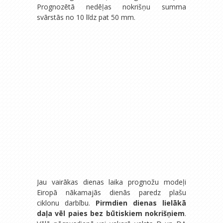
Prognozētā nedēļas nokrišņu summa
svārstās no 10 līdz pat 50 mm.
Jau vairākas dienas laika prognožu modeļi
Eiropā nākamajās dienās paredz plašu
ciklonu darbību.
Pirmdien dienas lielākā
daļa vēl paies bez būtiskiem nokrišņiem
.