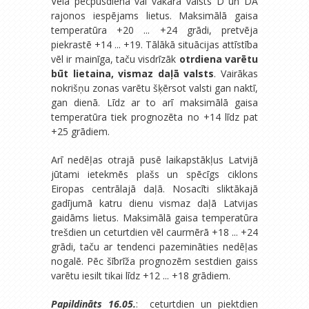
Vēlā pēcpusdienā vai vakarā valsts D un DA
rajonos iespējams lietus. Maksimālā gaisa
temperatūra +20 ... +24 grādi, pretvēja
piekrastē +14 ... +19. Tālākā situācijas attīstība
vēl ir mainīga, taču visdrīzāk
otrdiena varētu
būt lietaina, vismaz daļā valsts
. Vairākas
nokrišņu zonas varētu šķērsot valsti gan naktī,
gan dienā. Līdz ar to arī maksimālā gaisa
temperatūra tiek prognozēta no +14 līdz pat
+25 grādiem.
Arī nedēļas otrajā pusē laikapstākļus Latvijā
jūtami ietekmēs plašs un spēcīgs ciklons
Eiropas centrālajā daļā. Nosacīti sliktākajā
gadījumā katru dienu vismaz daļā Latvijas
gaidāms lietus. Maksimālā gaisa temperatūra
trešdien un ceturtdien vēl caurmērā +18 ... +24
grādi, taču ar tendenci pazemināties nedēļas
nogalē. Pēc šībrīža prognozēm sestdien gaiss
varētu iesilt tikai līdz +12 ... +18 grādiem.
Papildināts 16.05.
: ceturtdien un piektdien