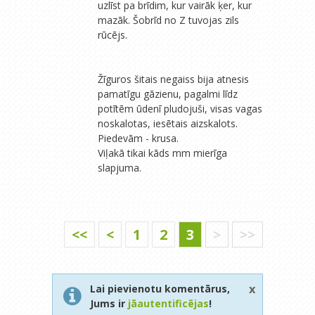
uzlīst pa brīdim, kur vairāk ķer, kur
mazāk. Šobrīd no Z tuvojas zils
rūcējs.
Žīguros šitais negaiss bija atnesis
pamatīgu gāzienu, pagalmi līdz
potītēm ūdenī pludojuši, visas vagas
noskalotas, iesētais aizskalots.
Piedevām - krusa.
Viļakā tikai kāds mm mierīga
slapjuma.
<<
<
1
2
3
>
>>
x
Lai pievienotu komentārus,
Jums ir
jāautentificējas
!