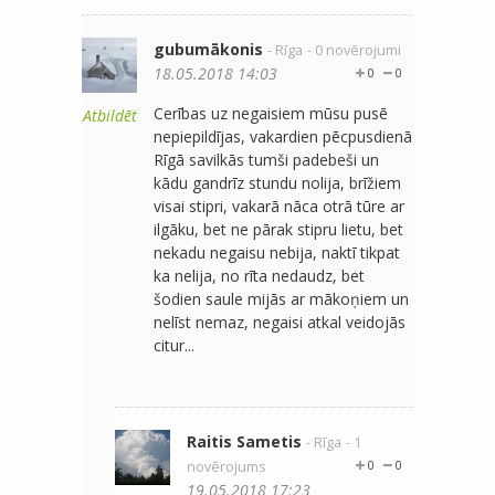
gubumākonis
- Rīga
- 0 novērojumi
18.05.2018 14:03
0
0
Cerības uz negaisiem mūsu pusē
Atbildēt
nepiepildījas, vakardien pēcpusdienā
Rīgā savilkās tumši padebeši un
kādu gandrīz stundu nolija, brīžiem
visai stipri, vakarā nāca otrā tūre ar
ilgāku, bet ne pārak stipru lietu, bet
nekadu negaisu nebija, naktī tikpat
ka nelija, no rīta nedaudz, bet
šodien saule mijās ar mākoņiem un
nelīst nemaz, negaisi atkal veidojās
citur...
Raitis Sametis
- Rīga
- 1
novērojums
0
0
19.05.2018 17:23