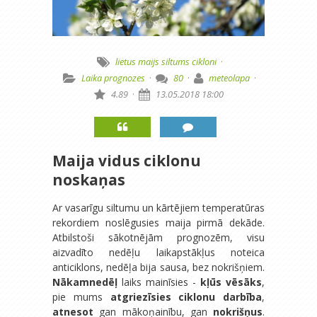
lietus
maijs
siltums
cikloni
·
Laika prognozes
·
80
·
meteolapa
·
4.89
·
13.05.2018 18:00
Maija vidus ciklonu
noskaņas
Ar vasarīgu siltumu un kārtējiem temperatūras
rekordiem noslēgusies maija pirmā dekāde.
Atbilstoši sākotnējām prognozēm, visu
aizvadīto nedēļu laikapstākļus noteica
anticiklons, nedēļa bija sausa, bez nokrišņiem.
Nākamnedēļ
laiks mainīsies -
kļūs vēsāks
,
pie mums
atgriezīsies ciklonu darbība
,
atnesot
gan mākoņainību, gan
nokrišņus
.