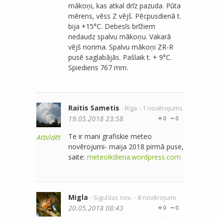
mākoņi, kas atkal drīz pazuda. Pūta
mērens, vēss Z vējš. Pēcpusdienā t.
bija +15°C. Debesīs brīžiem
nedaudz spalvu mākoņu. Vakarā
vējš norima. Spalvu mākoņi ZR-R
pusē saglabājās. Pašlaik t. + 9°C.
Spiediens 767 mm.
Raitis Sametis
- Rīga
- 1 novērojums
19.05.2018 23:58
0
0
Te ir mani grafiskie meteo
Atbildēt
novērojumi- maija 2018 pirmā puse,
saite:
meteoikdiena.wordpress.com
Migla
- Siguldas nov.
- 8 novērojumi
20.05.2018 08:43
0
0