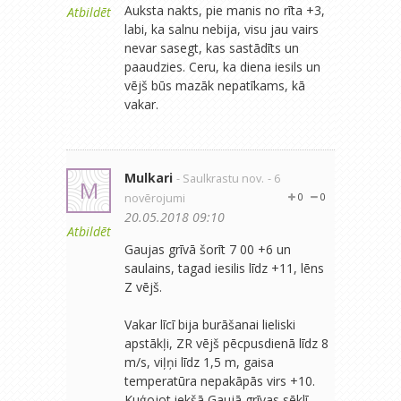
Auksta nakts, pie manis no rīta +3,
Atbildēt
labi, ka salnu nebija, visu jau vairs
nevar sasegt, kas sastādīts un
paaudzies. Ceru, ka diena iesils un
vējš būs mazāk nepatīkams, kā
vakar.
Mulkari
- Saulkrastu nov.
- 6
M
novērojumi
0
0
20.05.2018 09:10
Atbildēt
Gaujas grīvā šorīt 7 00 +6 un
saulains, tagad iesilis līdz +11, lēns
Z vējš.
Vakar līcī bija burāšanai lieliski
apstākļi, ZR vējš pēcpusdienā līdz 8
m/s, viļņi līdz 1,5 m, gaisa
temperatūra nepakāpās virs +10.
Kuģojot iekšā Gaujā grīvas sēklī