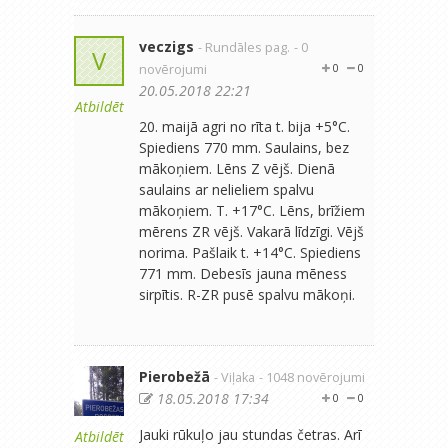
veczigs
- Rundāles pag.
- 0
V
novērojumi
0
0
20.05.2018 22:21
Atbildēt
20. maijā agri no rīta t. bija +5°C.
Spiediens 770 mm. Saulains, bez
mākoņiem. Lēns Z vējš. Dienā
saulains ar nelieliem spalvu
mākoņiem. T. +17°C. Lēns, brīžiem
mērens ZR vējš. Vakarā līdzīgi. Vējš
norima. Pašlaik t. +14°C. Spiediens
771 mm. Debesīs jauna mēness
sirpītis. R-ZR pusē spalvu mākoņi.
Pierobežā
- Viļaka
- 1048 novērojumi
18.05.2018 17:34
0
0
Jauki rūkuļo jau stundas četras. Arī
Atbildēt