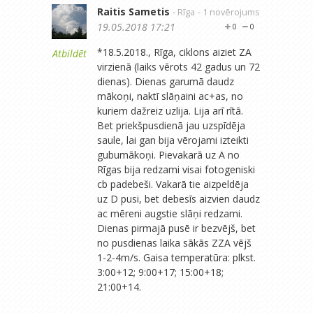
Raitis Sametis
- Rīga
- 1 novērojums
19.05.2018 17:21
0
0
*18.5.2018., Rīga, ciklons aiziet ZA
Atbildēt
virzienā (laiks vērots 42 gadus un 72
dienas). Dienas garumā daudz
mākoņi, naktī slāņaini ac+as, no
kuriem dažreiz uzlija. Lija arī rītā.
Bet priekšpusdienā jau uzspīdēja
saule, lai gan bija vērojami izteikti
gubumākoņi. Pievakarā uz A no
Rīgas bija redzami visai fotogeniski
cb padebeši. Vakarā tie aizpeldēja
uz D pusi, bet debesīs aizvien daudz
ac mēreni augstie slāņi redzami.
Dienas pirmajā pusē ir bezvējš, bet
no pusdienas laika sākās ZZA vējš
1-2-4m/s. Gaisa temperatūra: plkst.
3:00+12; 9:00+17; 15:00+18;
21:00+14.