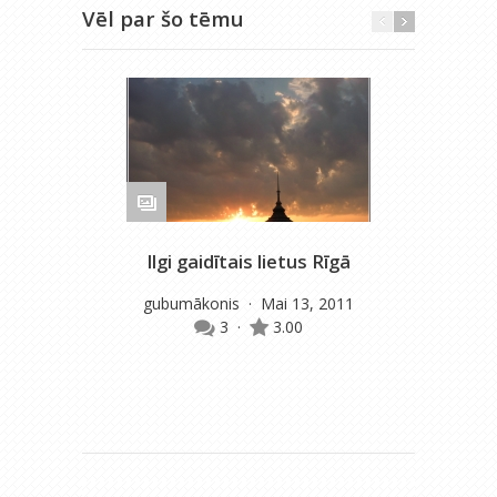
Vēl par šo tēmu
Ilgi gaidītais lietus Rīgā
gubumākonis
· Mai 13, 2011
3
·
3.00