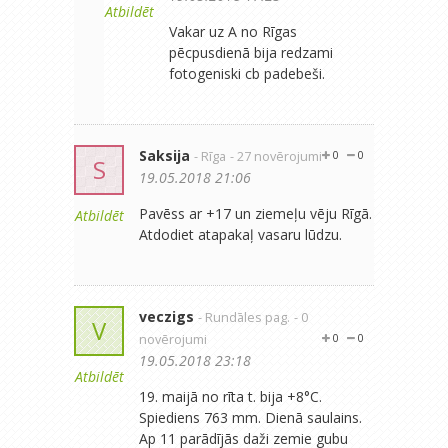
Atbildēt
Vakar uz A no Rīgas
pēcpusdienā bija redzami
fotogeniski cb padebeši.
Saksija
- Rīga
- 27 novērojumi
0
0
S
19.05.2018 21:06
Pavēss ar +17 un ziemeļu vēju Rīgā.
Atbildēt
Atdodiet atapakaļ vasaru lūdzu.
veczigs
- Rundāles pag.
- 0
V
novērojumi
0
0
19.05.2018 23:18
Atbildēt
19. maijā no rīta t. bija +8°C.
Spiediens 763 mm. Dienā saulains.
Ap 11 parādījās daži zemie gubu