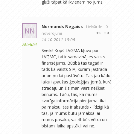
gluži tāpat kā ikvienam no Jums.
Normunds Negaiss
- Lielvārde
- 0
NN
novērojumi
0
0
14.10.2011 18:06
Atbildēt
Sveiki! Kopš LVĢMA kļuva par
LVĢMC, tai ir samazinājies valsts
finansējums. Būtībā tas tagad ir
tāds kā valsts SIA, kuram jāstrādā
ar peļņu lai pastāvētu. Tas jau kādu
laiku izpaužas ģeoloģijas jomā, kurā
strādāju un šis man vairs nešķiet
brīnums. Taču, tas, ka mums
svarīga informācija pieejama tikai
pa maksu, tas ir absurds - līdzīgi kā
tas, ja mums būtu jāmaksā lai
mums pasaka, vai rīt būs vētra un
bīstami laika apstākļi vai ne.