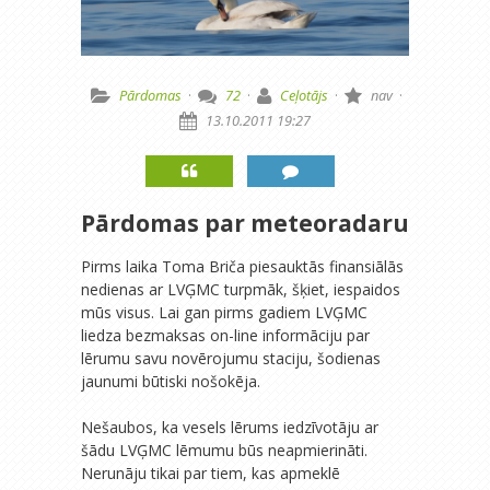
Pārdomas
·
72
·
Ceļotājs
·
nav
·
13.10.2011 19:27
Pārdomas par meteoradaru
Pirms laika Toma Briča piesauktās finansiālās
nedienas ar LVĢMC turpmāk, šķiet, iespaidos
mūs visus. Lai gan pirms gadiem LVĢMC
liedza bezmaksas on-line informāciju par
lērumu savu novērojumu staciju, šodienas
jaunumi būtiski nošokēja.
Nešaubos, ka vesels lērums iedzīvotāju ar
šādu LVĢMC lēmumu būs neapmierināti.
Nerunāju tikai par tiem, kas apmeklē