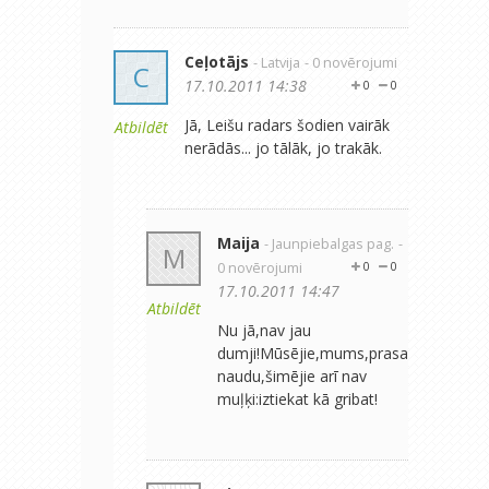
Ceļotājs
- Latvija
- 0 novērojumi
C
17.10.2011 14:38
0
0
Jā, Leišu radars šodien vairāk
Atbildēt
nerādās... jo tālāk, jo trakāk.
Maija
- Jaunpiebalgas pag.
-
M
0 novērojumi
0
0
17.10.2011 14:47
Atbildēt
Nu jā,nav jau
dumji!Mūsējie,mums,prasa
naudu,šimējie arī nav
muļķi:iztiekat kā gribat!