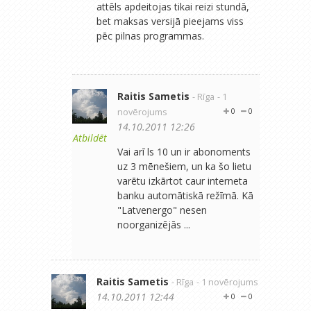
attēls apdeitojas tikai reizi stundā,
bet maksas versijā pieejams viss
pēc pilnas programmas.
Raitis Sametis
- Rīga
- 1
novērojums
0
0
14.10.2011 12:26
Atbildēt
Vai arī ls 10 un ir abonoments
uz 3 mēnešiem, un ka šo lietu
varētu izkārtot caur interneta
banku automātiskā režīmā. Kā
"Latvenergo" nesen
noorganizējās ...
Raitis Sametis
- Rīga
- 1 novērojums
14.10.2011 12:44
0
0