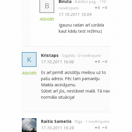
Biruta
- Babītes pag.
- 110
B
novērojumi
0
0
17.10.2011 16:04
Atbildēt
Igauņu radari arī uzrāda
kaut kādu test režīmu:(
Kristaps
- Sigulda
- 0 novērojumi
K
17.10.2011 16:06
0
0
Es arī pirmīt aizsūtīju meiliņu uz to
Atbildēt
pašu adresi. Pēc tam pamanīju
Maikla aicinājumu.
Sūtiet arī jūs, nestāviet malā. Tā nav
normāla situācija!
Raitis Sametis
- Rīga
- 1 novērojums
17.10.2011 16:28
0
0