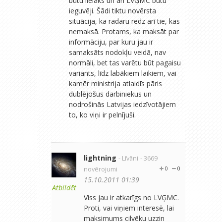
būtu lielāks un arī LVĢMC būtu
ieguvēji. Šādi tiktu novērsta
situācija, ka radaru redz arī tie, kas
nemaksā. Protams, ka maksāt par
informāciju, par kuru jau ir
samaksāts nodokļu veidā, nav
normāli, bet tas varētu būt pagaisu
variants, līdz labākiem laikiem, vai
kamēr ministrija atlaidīs pāris
dublējošus darbiniekus un
nodrošinās Latvijas iedzīvotājiem
to, ko viņi ir pelnījuši.
lightning
- Līvāni
- 3669
novērojumi
0
0
15.10.2011 01:39
Atbildēt
Viss jau ir atkarīgs no LVĢMC.
Proti, vai viņiem interesē, lai
maksimums cilvēku uzzin