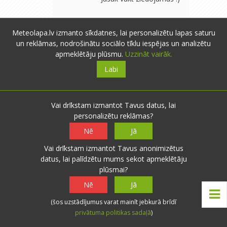
Meteolapa.lv izmanto sīkdatnes, lai personalizētu lapas saturu
berzins42
- Cēsis
- 0
un reklāmas, nodrošinātu sociālo tīklu iespējas un analizētu
B
novērojumi
0
0
apmeklētāju plūsmu.
Uzzināt vairāk.
17.10.2011 18:19
Labi
Atbildēt
es iepirku strikealert loti
vienkars rada distanci,
rada vai vetra tuvaijas vai
Vai drīkstam izmantot Tavus datus, lai
atalinas. pats detektors
personalizētu reklāmas?
maksa 35ls ir ari krutaki pa
Nē
Jā
300ls
Vai drīkstam izmantot Tavus anonimizētus
datus, lai palīdzētu mums sekot apmeklētāju
plūsmai?
<<
<
1
2
>
>>
Nē
Jā
(šos uzstādījumus varat mainīt jebkurā brīdī
privātuma politikas sadaļā
)
x
Lai pievienotu komentārus,