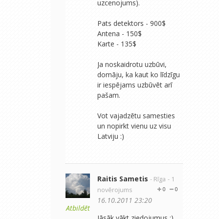
uzcenojums).
Pats detektors - 900$
Antena - 150$
Karte - 135$
Ja noskaidrotu uzbūvi,
domāju, ka kaut ko līdzīgu
ir iespējams uzbūvēt arī
pašam.
Vot vajadzētu samesties
un nopirkt vienu uz visu
Latviju :)
Raitis Sametis
- Rīga
- 1
novērojums
0
0
16.10.2011 23:20
Atbildēt
Jāsāk vākt ziedojumus :)