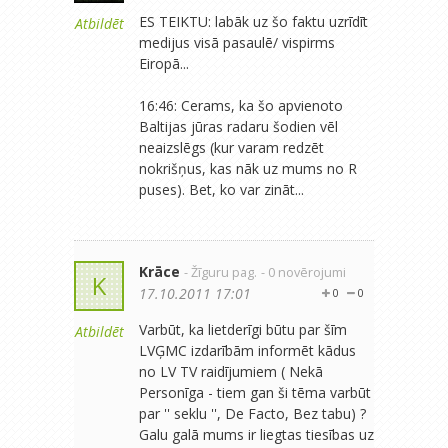
ES TEIKTU: labāk uz šo faktu uzrīdīt
Atbildēt
medijus visā pasaulē/ vispirms
Eiropā...
16:46: Cerams, ka šo apvienoto
Baltijas jūras radaru šodien vēl
neaizslēgs (kur varam redzēt
nokrišņus, kas nāk uz mums no R
puses). Bet, ko var zināt...
Krāce
- Žīguru pag.
- 0 novērojumi
K
17.10.2011 17:01
0
0
Varbūt, ka lietderīgi būtu par šīm
Atbildēt
LVĢMC izdarībām informēt kādus
no LV TV raidījumiem ( Nekā
Personīga - tiem gan ši tēma varbūt
par '' seklu '', De Facto, Bez tabu) ?
Galu galā mums ir liegtas tiesības uz