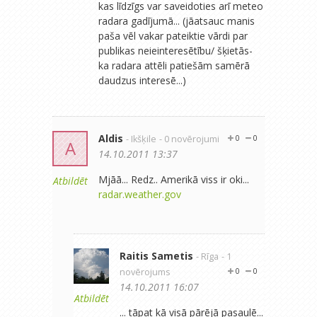
kas līdzīgs var saveidoties arī meteo
radara gadījumā... (jāatsauc manis
paša vēl vakar pateiktie vārdi par
publikas neieinteresētību/ šķietās-
ka radara attēli patiešām samērā
daudzus interesē...)
Aldis
- Ikšķile
- 0 novērojumi
0
0
A
14.10.2011 13:37
Mjāā... Redz.. Amerikā viss ir oki...
Atbildēt
radar.weather.gov
Raitis Sametis
- Rīga
- 1
novērojums
0
0
14.10.2011 16:07
Atbildēt
... tāpat kā visā pārējā pasaulē...