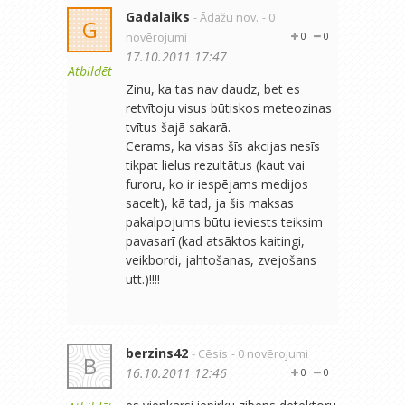
Gadalaiks
- Ādažu nov.
- 0
G
novērojumi
0
0
17.10.2011 17:47
Atbildēt
Zinu, ka tas nav daudz, bet es
retvītoju visus būtiskos meteozinas
tvītus šajā sakarā.
Cerams, ka visas šīs akcijas nesīs
tikpat lielus rezultātus (kaut vai
furoru, ko ir iespējams medijos
sacelt), kā tad, ja šis maksas
pakalpojums būtu ieviests teiksim
pavasarī (kad atsāktos kaitingi,
veikbordi, jahtošanas, zvejošans
utt.)!!!!
berzins42
- Cēsis
- 0 novērojumi
B
16.10.2011 12:46
0
0