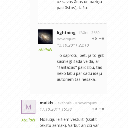
uz savas ādas un paziņu
pastāstos), taču...
lightning
- Līvāni
- 3669
novērojumi
0
0
15.10.2011 22:10
Atbildēt
To saprotu, bet, ja to grib
sasniegt šādā veidā, ar
"šantāžas" palīdzību, tad
neko labu par šādu ideju
autoriem tas nesaka...
maikls
- Jēkabpils
- 0 novērojumi
M
17.10.2011 15:38
0
0
Nosūtīju leišiem vēstulīti (skatīt
Atbildēt
tekstu zemāk). Varbūt arī citi var