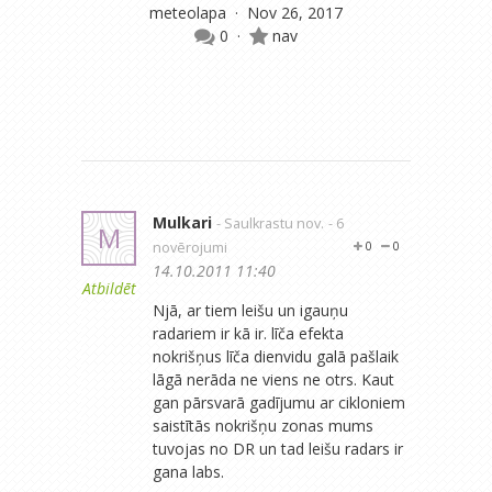
meteolapa
· Nov 26, 2017
Ra
0
·
nav
Mulkari
- Saulkrastu nov.
- 6
M
novērojumi
0
0
14.10.2011 11:40
Atbildēt
Njā, ar tiem leišu un igauņu
radariem ir kā ir. līča efekta
nokrišņus līča dienvidu galā pašlaik
lāgā nerāda ne viens ne otrs. Kaut
gan pārsvarā gadījumu ar cikloniem
saistītās nokrišņu zonas mums
tuvojas no DR un tad leišu radars ir
gana labs.