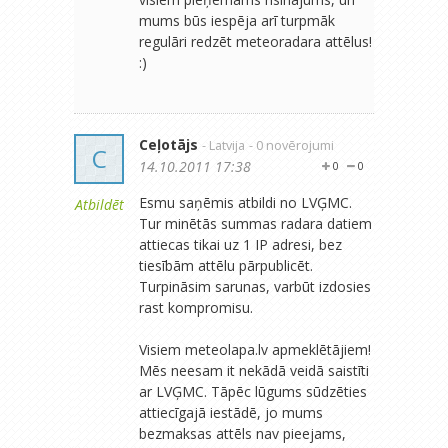
mums būs iespēja arī turpmāk
regulāri redzēt meteoradara attēlus!
:)
Ceļotājs
- Latvija
- 0 novērojumi
C
14.10.2011 17:38
0
0
Esmu saņēmis atbildi no LVĢMC.
Atbildēt
Tur minētās summas radara datiem
attiecas tikai uz 1 IP adresi, bez
tiesībām attēlu pārpublicēt.
Turpināsim sarunas, varbūt izdosies
rast kompromisu.
Visiem meteolapa.lv apmeklētājiem!
Mēs neesam it nekādā veidā saistīti
ar LVĢMC. Tāpēc lūgums sūdzēties
attiecīgajā iestādē, jo mums
bezmaksas attēls nav pieejams,