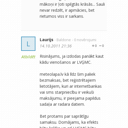
mākoņi ir ļoti spilgtās krāsās... Sauli
nevar redzēt, ir apmācies, bet
rietumos viss ir sarkans.
Laurijs
- Baldone
- 0 novērojumi
L
14.10.2011 21:36
0
0
Risinājums, ja izdodas panākt kaut
Atbildēt
kādu vienošanos ar LVĢMC.
meteolapa.lv kā līdz šim paliek
bezmaksas, bet reģistrētajiem
lietotājiem, kuri ar internetbankas
vai sms starpniecību ir veikuši
maksājumu, ir pieejama papildus
sadaļa ar radara datiem.
Bet protams par saprātīgu
samaksu. Domājams, ka efekts