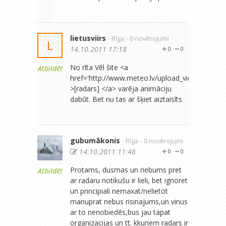
lietusviirs
- Rīga
- 0 novērojumi
L
14.10.2011 17:18
0
0
No rīta Vēl šite <a
Atbildēt
href='http://www.meteo.lv/upload_video/RIX_250.s
>[radars] </a> varēja animāciju
dabūt. Bet nu tas ar šķiet aiztaisīts
gubumākonis
- Rīga
- 0 novērojumi
14.10.2011 11:46
0
0
Protams, dusmas un riebums pret
Atbildēt
ar radaru notikušu ir lieli, bet ignoret
un principiali nemaxat/nelietot
manuprat nebus risinajums,un vinus
ar to nenobiedēs,bus jau tapat
organizacijas un tt. kkuriem radars ir