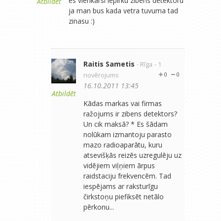
es vienkarsi iepirku zibens detektoru
Atbildēt
ja man bus kada vetra tuvuma tad
zinasu :)
Raitis Sametis
- Rīga
- 1
novērojums
0
0
16.10.2011 13:45
Atbildēt
Kādas markas vai firmas
ražojums ir zibens detektors?
Un cik maksā? * Es šādam
nolūkam izmantoju parasto
mazo radioaparātu, kuru
atsevišķās reizēs uzregulēju uz
vidējiem viļņiem ārpus
raidstaciju frekvencēm. Tad
iespējams ar raksturīgu
čirkstoņu piefiksēt netālo
pērkonu...