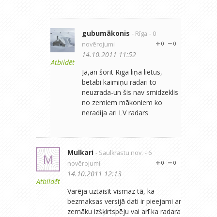
gubumākonis
- Rīga
- 0
novērojumi
0
0
14.10.2011 11:52
Atbildēt
Ja,ari šorit Riga līņa lietus,
betabi kaimiņu radari to
neuzrada-un šis nav smidzeklis
no zemiem mākoniem ko
neradija ari LV radars
Mulkari
- Saulkrastu nov.
- 6
M
novērojumi
0
0
14.10.2011 12:13
Atbildēt
Varēja uztaisīt vismaz tā, ka
bezmaksas versijā dati ir pieejami ar
zemāku izšķirtspēju vai arī ka radara