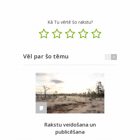
Kā Tu vērtē šo rakstu?
Vēl par šo tēmu
Rakstu veidošana un
La
publicēšana