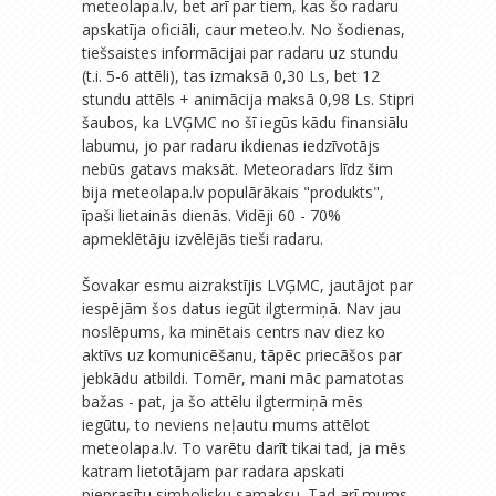
meteolapa.lv, bet arī par tiem, kas šo radaru
apskatīja oficiāli, caur meteo.lv. No šodienas,
tiešsaistes informācijai par radaru uz stundu
(t.i. 5-6 attēli), tas izmaksā 0,30 Ls, bet 12
stundu attēls + animācija maksā 0,98 Ls. Stipri
šaubos, ka LVĢMC no šī iegūs kādu finansiālu
labumu, jo par radaru ikdienas iedzīvotājs
nebūs gatavs maksāt. Meteoradars līdz šim
bija meteolapa.lv populārākais "produkts",
īpaši lietainās dienās. Vidēji 60 - 70%
apmeklētāju izvēlējās tieši radaru.
Šovakar esmu aizrakstījis LVĢMC, jautājot par
iespējām šos datus iegūt ilgtermiņā. Nav jau
noslēpums, ka minētais centrs nav diez ko
aktīvs uz komunicēšanu, tāpēc priecāšos par
jebkādu atbildi. Tomēr, mani māc pamatotas
bažas - pat, ja šo attēlu ilgtermiņā mēs
iegūtu, to neviens neļautu mums attēlot
meteolapa.lv. To varētu darīt tikai tad, ja mēs
katram lietotājam par radara apskati
pieprasītu simbolisku samaksu. Tad arī mums