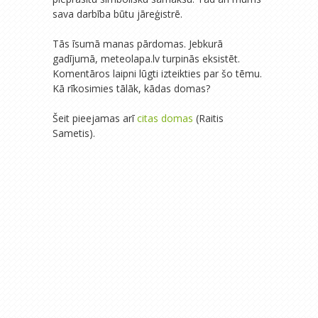
sava darbība būtu jāreģistrē.
Tās īsumā manas pārdomas. Jebkurā
gadījumā, meteolapa.lv turpinās eksistēt.
Komentāros laipni lūgti izteikties par šo tēmu.
Kā rīkosimies tālāk, kādas domas?
Šeit pieejamas arī
citas domas
(Raitis
Sametis).