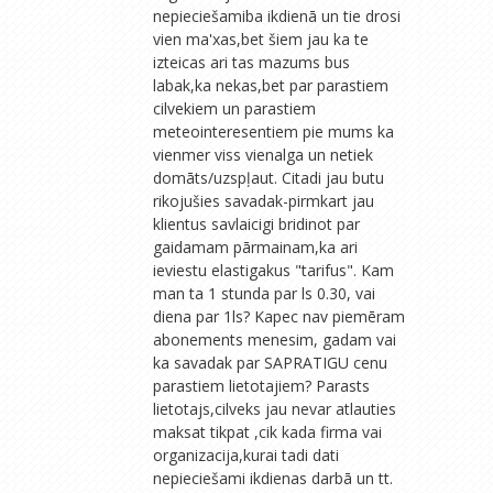
nepieciešamiba ikdienā un tie drosi
vien ma'xas,bet šiem jau ka te
izteicas ari tas mazums bus
labak,ka nekas,bet par parastiem
cilvekiem un parastiem
meteointeresentiem pie mums ka
vienmer viss vienalga un netiek
domāts/uzspļaut. Citadi jau butu
rikojušies savadak-pirmkart jau
klientus savlaicigi bridinot par
gaidamam pārmainam,ka ari
ieviestu elastigakus "tarifus". Kam
man ta 1 stunda par ls 0.30, vai
diena par 1ls? Kapec nav piemēram
abonements menesim, gadam vai
ka savadak par SAPRATIGU cenu
parastiem lietotajiem? Parasts
lietotajs,cilveks jau nevar atlauties
maksat tikpat ,cik kada firma vai
organizacija,kurai tadi dati
nepieciešami ikdienas darbā un tt.