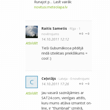
Runajot p… Lasīt vairāk:
novitusi.meteolapa.lv
Raitis Sametis
- Rīga
- 1
novērojums
0
0
14.10.2011 12:12
Atbildēt
Tieši Gubumākoņa pēdējā
rindā izteiktais priekšlikums =
cool :)
Ceļotājs
- Latvija
- 0 novērojumi
C
14.10.2011 17:26
0
0
Jau vasarā sazinājāmies ar
Atbildēt
SAT24.com, vienīgais attēls,
kuru mums atļāva izmantot on-
line, ir "thumbnail" izmērā,