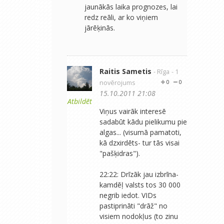
jaunākās laika prognozes, lai
redz reāli, ar ko viņiem
jārēķinās.
Raitis Sametis
- Rīga
- 1
novērojums
0
0
15.10.2011 21:08
Atbildēt
Viņus vairāk interesē
sadabūt kādu pielikumu pie
algas... (visumā pamatoti,
kā dzxirdēts- tur tās visai
"pašķidras").
22:22: Drīzāk jau izbrīna-
kamdēļ valsts tos 30 000
negrib iedot. VIDs
pastiprināti "drāž" no
visiem nodokļus (to zinu