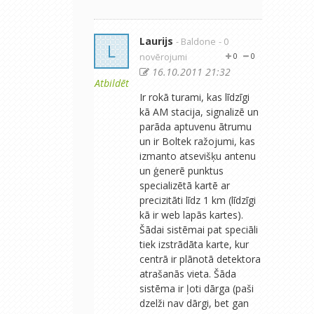
Laurijs
- Baldone
- 0
L
novērojumi
0
0
16.10.2011 21:32
Atbildēt
Ir rokā turami, kas līdzīgi
kā AM stacija, signalizē un
parāda aptuvenu ātrumu
un ir Boltek ražojumi, kas
izmanto atsevišķu antenu
un ģenerē punktus
specializētā kartē ar
precizitāti līdz 1 km (līdzīgi
kā ir web lapās kartes).
Šādai sistēmai pat speciāli
tiek izstrādāta karte, kur
centrā ir plānotā detektora
atrašanās vieta. Šāda
sistēma ir ļoti dārga (paši
dzelži nav dārgi, bet gan