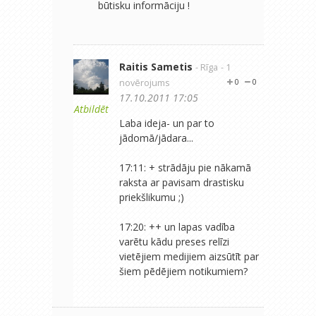
būtisku informāciju !
Raitis Sametis
- Rīga
- 1
novērojums
0
0
17.10.2011 17:05
Atbildēt
Laba ideja- un par to
jādomā/jādara...
17:11: + strādāju pie nākamā
raksta ar pavisam drastisku
priekšlikumu ;)
17:20: ++ un lapas vadība
varētu kādu preses relīzi
vietējiem medijiem aizsūtīt par
šiem pēdējiem notikumiem?