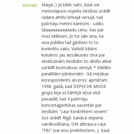
Maijai ;) Ja kāds saits, kaut vai
Atbildēt
meteolapa.lv nopirks tiesības izrādīt
radara attēlu brīvajā versijā, tad
pašmāju meteo kantoris - uzliks
tāaaaaaaaaaaadu cenu- kas par
maz neliksies. Jo tur labi zina, ka
visa publika tad gāzīsies to to
konkrēto saitu. Varbūt kādos
kuluāros jau aizsākusies cīņa par
ekskluzīvām tiesībām šo attēlu atkal
uzrādīt bezmaksas versijā. * Kādām
paralēlām pārdomām - kā mūzikas
korespondents atceros: apmēram
1998. gadā, kad DEPECHE MODE
grupa bija uz kārtējā viļņa visā
pasaulēl, tad 4 pašmāju
koncertaģentūras sacentās par
tiesībām "caur konkrētiem viņiem"
šos izrādīt Rīgā. Sanāca slepena
vairāksolīšana, DM atbrauca caur
"FBI" (vai viņu priekštečiem...). Kaut