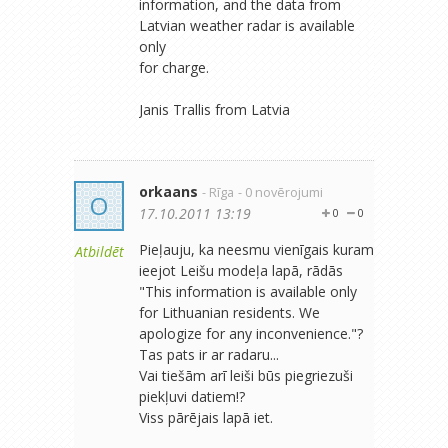
information, and the data from
Latvian weather radar is available
only
for charge.
Janis Trallis from Latvia
orkaans
- Rīga
- 0 novērojumi
O
17.10.2011 13:19
0
0
Pieļauju, ka neesmu vienīgais kuram
Atbildēt
ieejot Leišu modeļa lapā, rādās
"This information is available only
for Lithuanian residents. We
apologize for any inconvenience."?
Tas pats ir ar radaru...
Vai tiešām arī leiši būs piegriezuši
piekļuvi datiem!?
Viss pārējais lapā iet.