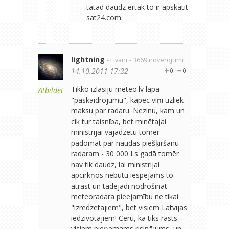
tātad daudz ērtāk to ir apskatīt
sat24.com.
lightning
- Līvāni
- 3669 novērojumi
14.10.2011 17:32
0
0
Tikko izlasīju meteo.lv lapā
Atbildēt
"paskaidrojumu", kāpēc viņi uzliek
maksu par radaru. Nezinu, kam un
cik tur taisnība, bet minētajai
ministrijai vajadzētu tomēr
padomāt par naudas piešķiršanu
radaram - 30 000 Ls gadā tomēr
nav tik daudz, lai ministrijai
apcirkņos nebūtu iespējams to
atrast un tādējādi nodrošināt
meteoradara pieejamību ne tikai
"izredzētajiem", bet visiem Latvijas
iedzīvotājiem! Ceru, ka tiks rasts
visiem pieņemams risinājums, un