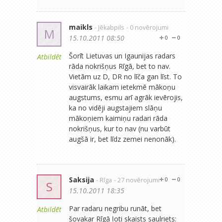
maikls
- Jēkabpils
- 0 novērojumi
M
15.10.2011 08:50
0
0
Šorīt Lietuvas un Igaunijas radars
Atbildēt
rāda nokrišņus Rīgā, bet to nav.
Vietām uz D, DR no līča gan līst. To
visvairāk laikam ietekmē mākoņu
augstums, esmu arī agrāk ievērojis,
ka no vidēji augstajiem slāņu
mākoņiem kaimiņu radari rāda
nokrišņus, kur to nav (nu varbūt
augšā ir, bet līdz zemei nenonāk).
Saksija
- Rīga
- 27 novērojumi
0
0
S
15.10.2011 18:35
Par radaru negribu runāt, bet
Atbildēt
šovakar Rīgā ļoti skaists saulriets: