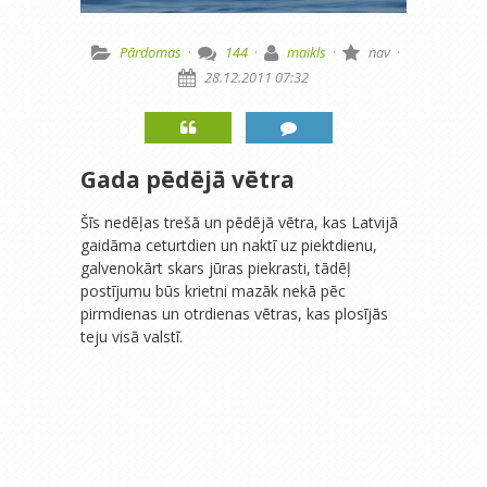
Pārdomas
·
144
·
maikls
·
nav
·
28.12.2011 07:32
Gada pēdējā vētra
Šīs nedēļas trešā un pēdējā vētra, kas Latvijā
gaidāma ceturtdien un naktī uz piektdienu,
galvenokārt skars jūras piekrasti, tādēļ
postījumu būs krietni mazāk nekā pēc
pirmdienas un otrdienas vētras, kas plosījās
teju visā valstī.