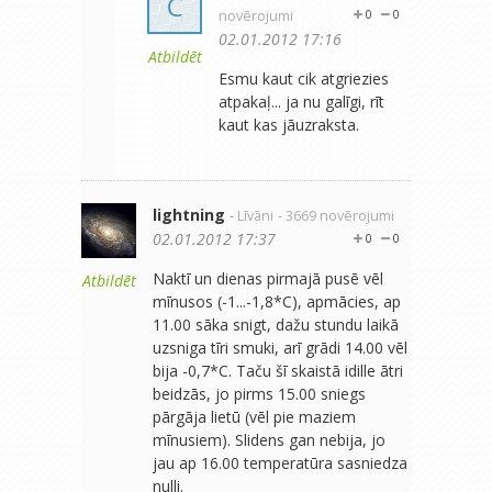
C
novērojumi
0
0
02.01.2012 17:16
Atbildēt
Esmu kaut cik atgriezies
atpakaļ... ja nu galīgi, rīt
kaut kas jāuzraksta.
lightning
- Līvāni
- 3669 novērojumi
02.01.2012 17:37
0
0
Naktī un dienas pirmajā pusē vēl
Atbildēt
mīnusos (-1...-1,8*C), apmācies, ap
11.00 sāka snigt, dažu stundu laikā
uzsniga tīri smuki, arī grādi 14.00 vēl
bija -0,7*C. Taču šī skaistā idille ātri
beidzās, jo pirms 15.00 sniegs
pārgāja lietū (vēl pie maziem
mīnusiem). Slidens gan nebija, jo
jau ap 16.00 temperatūra sasniedza
nulli.