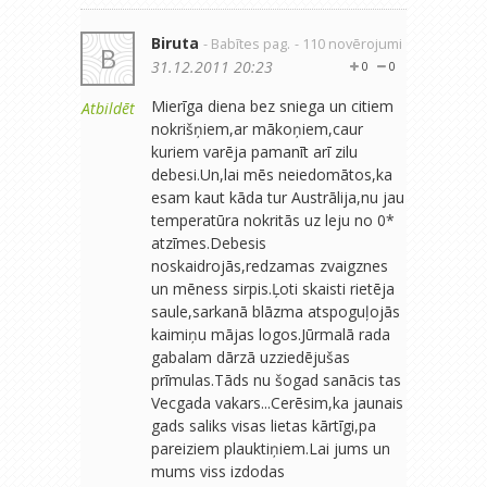
Biruta
- Babītes pag.
- 110 novērojumi
B
31.12.2011 20:23
0
0
Mierīga diena bez sniega un citiem
Atbildēt
nokrišņiem,ar mākoņiem,caur
kuriem varēja pamanīt arī zilu
debesi.Un,lai mēs neiedomātos,ka
esam kaut kāda tur Austrālija,nu jau
temperatūra nokritās uz leju no 0*
atzīmes.Debesis
noskaidrojās,redzamas zvaigznes
un mēness sirpis.Ļoti skaisti rietēja
saule,sarkanā blāzma atspoguļojās
kaimiņu mājas logos.Jūrmalā rada
gabalam dārzā uzziedējušas
prīmulas.Tāds nu šogad sanācis tas
Vecgada vakars...Cerēsim,ka jaunais
gads saliks visas lietas kārtīgi,pa
pareiziem plauktiņiem.Lai jums un
mums viss izdodas