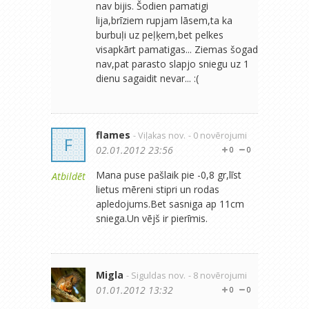
nav bijis. Šodien pamatigi
lija,brīziem rupjam lāsem,ta ka
burbuļi uz peļķem,bet pelkes
visapkārt pamatigas... Ziemas šogad
nav,pat parasto slapjo sniegu uz 1
dienu sagaidit nevar... :(
flames
- Viļakas nov.
- 0 novērojumi
F
02.01.2012 23:56
0
0
Mana puse pašlaik pie -0,8 gr,līst
Atbildēt
lietus mēreni stipri un rodas
apledojums.Bet sasniga ap 11cm
sniega.Un vējš ir pierīmis.
Migla
- Siguldas nov.
- 8 novērojumi
01.01.2012 13:32
0
0