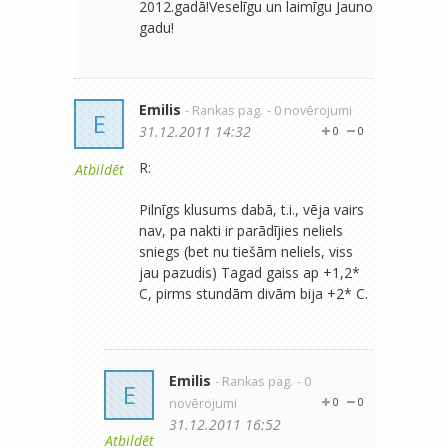
2012.gadā!Veselīgu un laimīgu Jauno
gadu!
Emilis
- Rankas pag.
- 0 novērojumi
E
31.12.2011 14:32
0
0
R:
Atbildēt
Pilnīgs klusums dabā, t.i., vēja vairs
nav, pa nakti ir parādījies neliels
sniegs (bet nu tiešām neliels, viss
jau pazudis) Tagad gaiss ap +1,2*
C, pirms stundām divām bija +2* C.
Emilis
- Rankas pag.
- 0
E
novērojumi
0
0
31.12.2011 16:52
Atbildēt