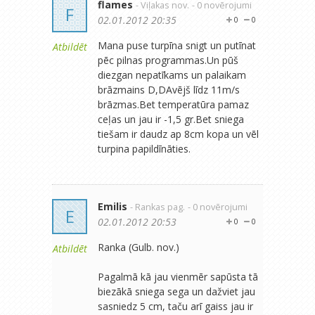
flames
- Viļakas nov.
- 0 novērojumi
F
02.01.2012 20:35
0
0
Mana puse turpīna snigt un putīnat
Atbildēt
pēc pilnas programmas.Un pūš
diezgan nepatīkams un palaikam
brāzmains D,DAvējš līdz 11m/s
brāzmas.Bet temperatūra pamaz
ceļas un jau ir -1,5 gr.Bet sniega
tiešam ir daudz ap 8cm kopa un vēl
turpina papildīnāties.
Emilis
- Rankas pag.
- 0 novērojumi
E
02.01.2012 20:53
0
0
Ranka (Gulb. nov.)
Atbildēt
Pagalmā kā jau vienmēr sapūsta tā
biezākā sniega sega un dažviet jau
sasniedz 5 cm, taču arī gaiss jau ir