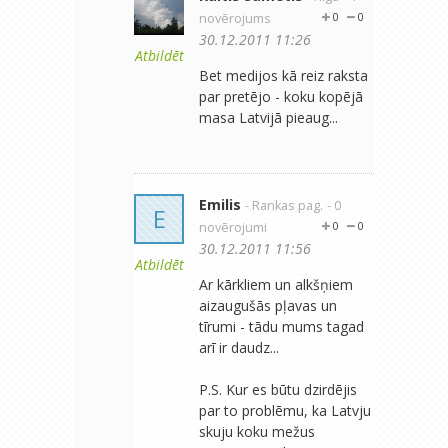
novērojums
0
0
30.12.2011 11:26
Atbildēt
Bet medijos kā reiz raksta
par pretējo - koku kopējā
masa Latvijā pieaug...
Emilis
- Rankas pag.
- 0
E
novērojumi
0
0
30.12.2011 11:56
Atbildēt
Ar kārkliem un alkšņiem
aizaugušās pļavas un
tīrumi - tādu mums tagad
arī ir daudz...
P.S. Kur es būtu dzirdējis
par to problēmu, ka Latvju
skuju koku mežus