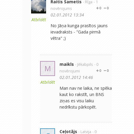
Raitis Sametis
- Rīga
- 1
novērojums
0
0
02.01.2012 13:34
Atbildēt
No Jāņa kunga prasītos jauns
ievadraksts - "Gada pirmā
vētra" ;)
maikls
- Jēkabpils
- 0
M
novērojumi
0
0
02.01.2012 14:46
Atbildēt
Man nav ne laika, ne spēka
kaut ko rakstīt, un BNS
ziņas es visu laiku
nedrīkstu pārkopēt.
Ceļotājs
- Latvija
- 0