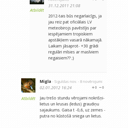
31.12.2011 21:08
Atbildēt
2012-tais būs negarlaicīgs, ja
jau reiz pat oficiālais LV
meteobirojs pavēstījis par
iespējamiem tropiskiem
apstākļiem vasarā nākamajā.
Laikam jāsaprot- +30 grādi
regulāri mīsies ar masīviem
negaisiem?? ;)
Migla
- Siguldas nov.
- 8 novērojumi
02.01.2012 16:24
0
0
Jau trešo stundu vērojami nokrišņi-
Atbildēt
lietus un krusas (ledus) graudiņu
sajaukums. Gaisa t -0,6, uz zemes -
putra no kūstošā sniega un lietus.