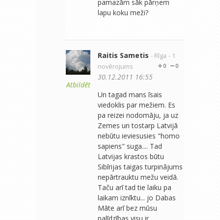
pamazām sāk pārņem
lapu koku meži?
Raitis Sametis
- Rīga
- 1
novērojums
0
0
30.12.2011 16:55
Atbildēt
Un tagad mans īsais
viedoklis par mežiem. Es
pa reizei nodomāju, ja uz
Zemes un tostarp Latvijā
nebūtu ieviesusies "homo
sapiens" suga.... Tad
Latvijas krastos būtu
Sibīrijas taigas turpinājums
nepārtrauktu mežu veidā.
Taču arī tad tie laiku pa
laikam iznīktu... jo Dabas
Māte arī bez mūsu
palīdzības visu ir