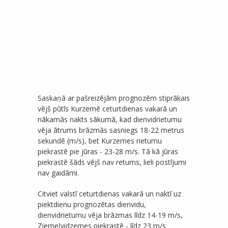
Saskaņā ar pašreizējām prognozēm stiprākais
vējš pūtīs Kurzemē ceturtdienas vakarā un
nākamās nakts sākumā, kad dienvidrietumu
vēja ātrums brāzmās sasniegs 18-22 metrus
sekundē (m/s), bet Kurzemes rietumu
piekrastē pie jūras - 23-28 m/s. Tā kā jūras
piekrastē šāds vējš nav retums, lieli postījumi
nav gaidāmi.
Citviet valstī ceturtdienas vakarā un naktī uz
piektdienu prognozētas dienvidu,
dienvidrietumu vēja brāzmas līdz 14-19 m/s,
Ziemeļvidzemes piekrastē - līdz 23 m/s.