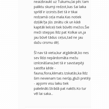
neaizbraukt uz Tukumu,lai pēc tam
paliktu skumji redzot,kas šai laika
sprīdī ir izcirsts.Bet tā ir tikai
redzamā ceļa mala.Kas notiek
dziļāk?Ja Jūs zinātu cik un kādi
kapitāli lielceļi tiek būvēti mežos.Šie
meži stiepjas līdz pat Kolkai un,ja
jau būvē tādus ceļus,tad ne jau
dažu cirsmu dēļ.
Šī nav tā vieta,kur atgādināt,ko nes
sev līdzi nepārdomāta mežu
iznīcināšana,bet tā ir savstarpēji
saistīta ķēde -
fauna,flora,klimats.Izskatās,ka līdz
šim nevienam tas nerūp,gluži pretēji
- apjomi visu laiku tiek
palielināti.Strādā pat naktīs.Ko tur
vēl lai saka...