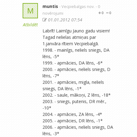
muntis
- Vecpiebalgas nov.
- 0
M
novērojumi
0
0
01.01.2012 07:54
Atbildēt
Labrīt! Laimīgu Jauno gadu visiem!
Tagad nelielas atmiņas par
1.janvāra rītiem Vecpiebalgā.
1998. - mainīgs, neliels sniegs, DA
lēns, -5*
1999. - apmācies, DA lēns, -6*
2000. - apmācies, neliels sniegs, D
lēns, -7*
2001. - apmācies, migla, neliels
sniegs, DA lēns, -1*
2002. - saule, mākoņi, Z lēns, -18*
2003. - sniegs, putenis, DR mēr.,
-10*
2004. - apmācies, ZA lēns, -4*
2005. - apmācies, DR lēns, -1*
2006. - apmācies, neliels sniegs, DA
lēns, -3*