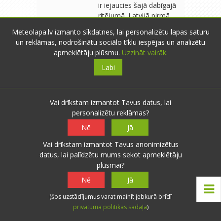
ir iejaucies šajā dabīgajā
ritējumā. Latvijā pirmā
masīvā mežu izciršana
Meteolapa.lv izmanto sīkdatnes, lai personalizētu lapas saturu
sākusie… Lasīt vairāk:
un reklāmas, nodrošinātu sociālo tīklu iespējas un analizētu
novitusi.meteolapa.lv
apmeklētāju plūsmu.
Uzzināt vairāk.
Labi
Biruta
- Babītes pag.
- 110 novērojumi
B
29.12.2011 16:57
0
0
Vai drīkstam izmantot Tavus datus, lai
personalizētu reklāmas?
Līst.Kā pa Jāņiem.Pie +5* sniegu
Atbildēt
gaidīt būtu lieki,prieciņu jāmeklē
Nē
Jā
citos apstākļos, teiksim,tas,ka diena
Vai drīkstam izmantot Tavus anonimizētus
liekas pāris minūšu garāka.Ka tomēr
datus, lai palīdzētu mums sekot apmeklētāju
skaitās ziema un nav jāpļauj
plūsmai?
zālājs.Mana forsītija ,starp citu,pat
visas lapas vēl nav nometusi.Sniegs
Nē
Jā
arī nav jālāpato.Skaties uz izpušķoto
(šos uzstādījumus varat mainīt jebkurā brīdī
eglīti un gaidi Jaungada
privātuma politikas sadaļā
)
brīnumu,cerībā,ka visiem mīļajiem
būs veselība,veiksme un