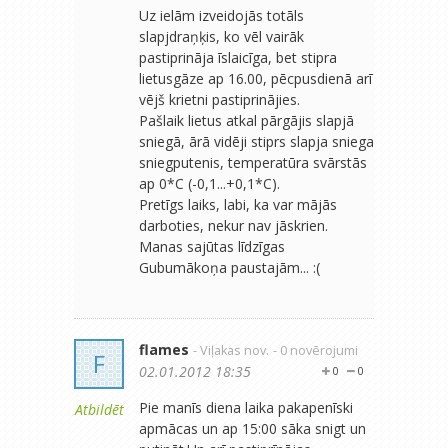
Uz ielām izveidojās totāls
slapjdraņķis, ko vēl vairāk
pastiprināja īslaicīga, bet stipra
lietusgāze ap 16.00, pēcpusdienā arī
vējš krietni pastiprinājies.
Pašlaik lietus atkal pārgājis slapjā
sniegā, ārā vidēji stiprs slapja sniega
sniegputenis, temperatūra svārstās
ap 0*C (-0,1...+0,1*C).
Pretīgs laiks, labi, ka var mājās
darboties, nekur nav jāskrien.
Manas sajūtas līdzīgas
Gubumākoņa paustajām... :(
flames
- Viļakas nov.
- 0 novērojumi
F
02.01.2012 18:35
0
0
Pie manīs diena laika pakapenīski
Atbildēt
apmācas un ap 15:00 sāka snigt un