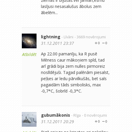
ziemas ir bijušas.Vēl janvārī,esmu
lasījusi nesasalušus ābolus zem
ābelēm...
lightning
- Līvāni
- 3669 novērojumi
31.12.2011 23:37
0
0
Ap 22.00 pamanīju, ka R pusē
Atbildēt
Mēness caur mākoņiem spīd, tad
arī grādi bija zem nulles pirmoreiz
noslīdējuši. Tagad palēnām piesalst,
peļķes ar ledu pārvilkušās, bet sals
pagaidām tāds simbolisks, max
-0,7*C, šobrīd -0,3*C.
gubumākonis
- Rīga
- 0 novērojumi
31.12.2011 20:29
0
0