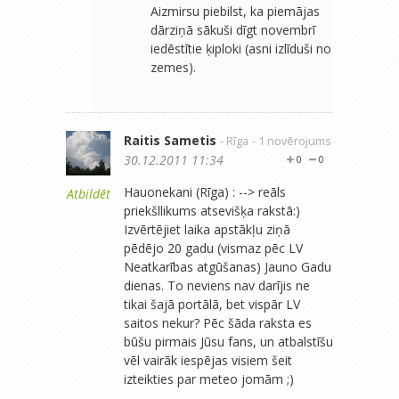
Aizmirsu piebilst, ka piemājas
dārziņā sākuši dīgt novembrī
iedēstītie ķiploki (asni izlīduši no
zemes).
Raitis Sametis
- Rīga
- 1 novērojums
30.12.2011 11:34
0
0
Hauonekani (Rīga) : --> reāls
Atbildēt
priekšllikums atsevišķa rakstā:)
Izvērtējiet laika apstākļu ziņā
pēdējo 20 gadu (vismaz pēc LV
Neatkarības atgūšanas) Jauno Gadu
dienas. To neviens nav darījis ne
tikai šajā portālā, bet vispār LV
saitos nekur? Pēc šāda raksta es
būšu pirmais Jūsu fans, un atbalstīšu
vēl vairāk iespējas visiem šeit
izteikties par meteo jomām ;)