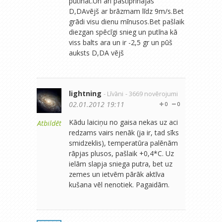
putināt.Un arī pastiprīnājas
D,DAvējš ar brāzmam līdz 9m/s.Bet
grādi visu dienu mīnusos.Bet pašlaik
diezgan spēcīgi snieg un putīna kā
viss balts ara un ir -2,5 gr un pūš
auksts D,DA vējš
lightning
- Līvāni
- 3669 novērojumi
02.01.2012 19:11
0
0
Kādu laiciņu no gaisa nekas uz aci
Atbildēt
redzams vairs nenāk (ja ir, tad sīks
smidzeklis), temperatūra palēnām
rāpjas plusos, pašlaik +0,4*C. Uz
ielām slapja sniega putra, bet uz
zemes un ietvēm pārāk aktīva
kušana vēl nenotiek. Pagaidām.