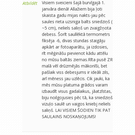
Visiem sveicieni šajā burvīgajā 1.
Atbildēt
janvāra dienā! Allažiem bija ļoti
skaista gadu mijas nakts-jau pēc
saules rieta uzsniga balts sniedziņš (
~5 cm), neliels saliņš un zvaigžņota
debess. Šorīt saullēktā termometrs
fiksēja -6, divas stundas staigāju
apkārt ar fotoaparātu, ja izdosies,
rīt mēģināšu pievienot kādu attēlu
no mūsu baltās ziemas.Rīta pusē ZR
malā vēl drūzmējās mākonīši, bet
pašlaik viss debesjums ir ideāli zils,
arī mēness jau uzlēcis. Cik jauki, ka
mēs mūsu platuma grādos varam
izbaudīt visus gadalaikus, jāatzīstas,
biju noilgojusies pēc tā, ka sniedziņš
vizuļo saulē un vaigos kniebj neliels
saliņš. LAI VISIEM ŠODIEN TIK PAT
SAULAINS NOSKAŅOJUMS!