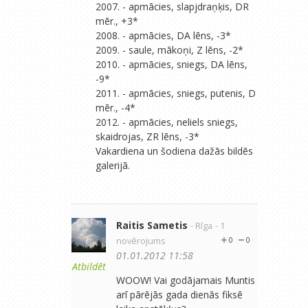
2007. - apmācies, slapjdraņķis, DR
mēr., +3*
2008. - apmācies, DA lēns, -3*
2009. - saule, mākoņi, Z lēns, -2*
2010. - apmācies, sniegs, DA lēns,
-9*
2011. - apmācies, sniegs, putenis, D
mēr., -4*
2012. - apmācies, neliels sniegs,
skaidrojas, ZR lēns, -3*
Vakardiena un šodiena dažās bildēs
galerijā.
Raitis Sametis
- Rīga
- 1
novērojums
0
0
01.01.2012 11:58
Atbildēt
WOOW! Vai godājamais Muntis
arī pārējās gada dienās fiksē