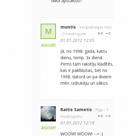
laika apstākļus?
muntis
- Vecpiebalgas nov.
M
- 0 novērojumi
0
0
01.01.2012 12:05
Atbildēt
Jā, no 1998. gada, katru
dienu, temp. 3x dienā.
Pirms tam rakstīju kladītēs,
kas ir paklīdušas, bet no
1998. datorā un pa diviem
mēn. izdrukāju un vākos.
Raitis Sametis
- Rīga
- 1
novērojums
0
0
01.01.2012 12:18
Atbildēt
WOOW! WOOW! --> :)