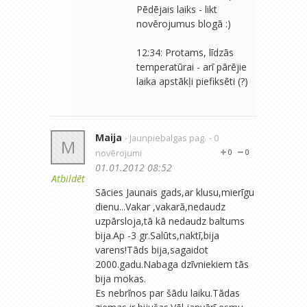
Pēdējais laiks - likt
novērojumus blogā :)
12:34: Protams, līdzās
temperatūrai - arī pārējie
laika apstākļi piefiksēti (?)
Maija
- Jaunpiebalgas pag.
- 0
M
novērojumi
0
0
01.01.2012 08:52
Atbildēt
Sācies Jaunais gads,ar klusu,mierīgu
dienu...Vakar ,vakarā,nedaudz
uzpārsloja,tā kā nedaudz baltums
bija.Ap -3 gr.Salūts,naktī,bija
varens!Tāds bija,sagaidot
2000.gadu.Nabaga dzīvniekiem tās
bija mokas.
Es nebrīnos par šādu laiku.Tādas