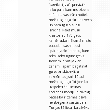
"sarēķinājusi". precīzāk-
laiku pa laikam (no zibens
spēriena vasarās) notiek
mežu ugunsgrēki, kas veco
un pāraugušo audzi
iznīcina. Paiet mūsu
krastos ap 170 gadi,
kamēr atkal nākamā mežu
paaudze sasniegusi
"pāraugušo" stadiju, kam
atkal seko ugunsgrēks.
Kokiem ir misija - ar
zariem, lapām bagātināt
gaisu ar skābekli, ar
saknēm augsni. Tātad
meža ugunsgrēki (par ko
uzspēlēti šausminās
šodienas mediji un cilvēki)
patiesībā ir zemes dzīve
neizbēgamā sastāvdaļa.
Tur jau tā lieta- ka cilvēks