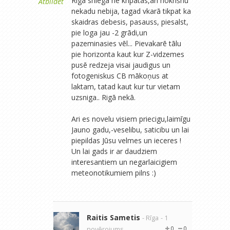
Rigā sniega ne kripatas,ari nokrišnu
Atbildēt
nekadu nebija, tagad vkarā tikpat ka
skaidras debesis, pasauss, piesalst,
pie loga jau -2 grādi,un
pazeminasies vēl... Pievakarē tālu
pie horizonta kaut kur Z-vidzemes
pusē redzeja visai jaudigus un
fotogeniskus CB mākoņus at
laktam, tatad kaut kur tur vietam
uzsniga.. Rigā nekā.
Ari es novelu visiem priecigu,laimīgu
Jauno gadu,-veselibu, saticibu un lai
piepildas Jūsu velmes un ieceres !
Un lai gads ir ar daudziem
interesantiem un negarlaicigiem
meteonotikumiem pilns :)
Raitis Sametis
- Rīga
- 1
novērojums
0
0