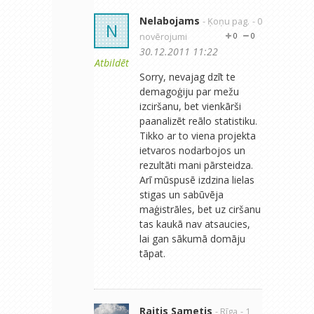
Nelabojams
- Ķoņu pag.
- 0
N
novērojumi
0
0
30.12.2011 11:22
Atbildēt
Sorry, nevajag dzīt te
demagoģiju par mežu
izciršanu, bet vienkārši
paanalizēt reālo statistiku.
Tikko ar to viena projekta
ietvaros nodarbojos un
rezultāti mani pārsteidza.
Arī mūspusē izdzina lielas
stigas un sabūvēja
maģistrāles, bet uz ciršanu
tas kaukā nav atsaucies,
lai gan sākumā domāju
tāpat.
Raitis Sametis
- Rīga
- 1