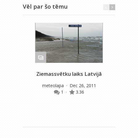
Vēl par šo tēmu
Ziemassvētku laiks Latvijā
Pē
meteolapa
· Dec 26, 2011
1
·
3.36
gu