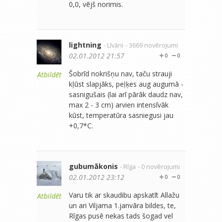
0,0, vējš norimis.
lightning
- Līvāni
- 3669 novērojumi
02.01.2012 21:57
0
0
Šobrīd nokrišņu nav, taču strauji
Atbildēt
kļūst slapjāks, peļķes aug augumā -
sasnigušais (lai arī pārāk daudz nav,
max 2 - 3 cm) arvien intensīvāk
kūst, temperatūra sasniegusi jau
+0,7*C.
gubumākonis
- Rīga
- 0 novērojumi
02.01.2012 23:12
0
0
Varu tik ar skaudibu apskatīt Allažu
Atbildēt
un ari Viljama 1.janvāra bildes, te,
Rīgas pusē nekas tads šogad vel