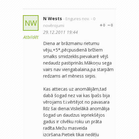
N Wests
- Engures nov.
- 0
NW
novērojumi
0
0
29.12.2011 19:44
Atbildēt
Diena ar brāzmainu rietumu
vēju,+5*,pēcpusdienā brīžiem
smalks smidzeklis.pievakarē vējš
nedaudz pastiprinās.Mākoņu sega
vairs nav viengabalaina,pa starpām
redzams arī mēness sirpis.
Kas attiecas uz anomālijām,tad
dabā šogad nez vai kas īpašs bija
vērojams t.i.vērtējot no pavasara
līdz šai dienai.Vislielākā anomālija
šogad un daudzus iepriekšējos
gadus ir cilvēku roku un prāta
radīta.Mežu masveida
izciršana.Pietiek tikai nedēļu