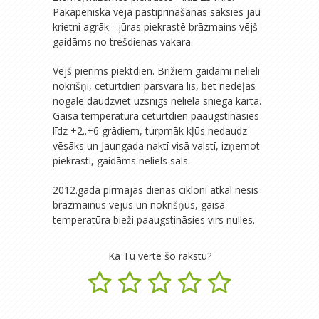
Pakāpeniska vēja pastiprināšanās sāksies jau
krietni agrāk - jūras piekrastē brāzmains vējš
gaidāms no trešdienas vakara.
Vējš pierims piektdien. Brīžiem gaidāmi nelieli
nokrišņi, ceturtdien pārsvarā līs, bet nedēļas
nogalē daudzviet uzsnigs neliela sniega kārta.
Gaisa temperatūra ceturtdien paaugstināsies
līdz +2..+6 grādiem, turpmāk kļūs nedaudz
vēsāks un Jaungada naktī visā valstī, izņemot
piekrasti, gaidāms neliels sals.
2012.gada pirmajās dienās cikloni atkal nesīs
brāzmainus vējus un nokrišņus, gaisa
temperatūra bieži paaugstināsies virs nulles.
Kā Tu vērtē šo rakstu?