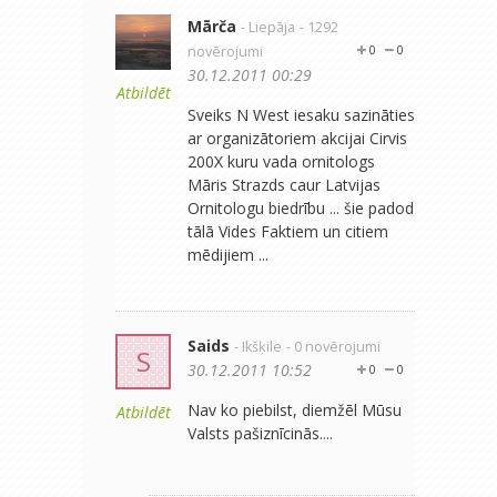
Mārča
- Liepāja
- 1292
novērojumi
0
0
30.12.2011 00:29
Atbildēt
Sveiks N West iesaku sazināties
ar organizātoriem akcijai Cirvis
200X kuru vada ornitologs
Māris Strazds caur Latvijas
Ornitologu biedrību ... šie padod
tālā Vides Faktiem un citiem
mēdijiem ...
Saids
- Ikšķile
- 0 novērojumi
S
30.12.2011 10:52
0
0
Nav ko piebilst, diemžēl Mūsu
Atbildēt
Valsts pašiznīcinās....