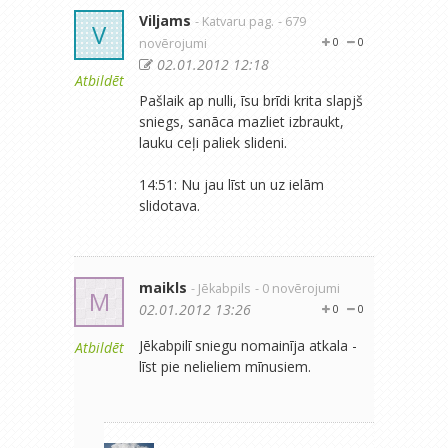
Viljams
- Katvaru pag.
- 679
V
novērojumi
0
0
02.01.2012 12:18
Atbildēt
Pašlaik ap nulli, īsu brīdi krita slapjš
sniegs, sanāca mazliet izbraukt,
lauku ceļi paliek slideni.
14:51: Nu jau līst un uz ielām
slidotava.
maikls
- Jēkabpils
- 0 novērojumi
M
02.01.2012 13:26
0
0
Jēkabpilī sniegu nomainīja atkala -
Atbildēt
līst pie nelieliem mīnusiem.