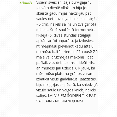
Visiem sveicieni šajā burvīgajā 1.
Atbildēt
janvāra dienā! Allažiem bija ļoti
skaista gadu mijas nakts-jau pēc
saules rieta uzsniga balts sniedziņš (
~5 cm), neliels saliņš un zvaigžņota
debess. Šorīt saullēktā termometrs
fiksēja -6, divas stundas staigāju
apkārt ar fotoaparātu, ja izdosies,
rīt mēģināšu pievienot kādu attēlu
no mūsu baltās ziemas.Rīta pusē ZR
malā vēl drūzmējās mākonīši, bet
pašlaik viss debesjums ir ideāli zils,
arī mēness jau uzlēcis. Cik jauki, ka
mēs mūsu platuma grādos varam
izbaudīt visus gadalaikus, jāatzīstas,
biju noilgojusies pēc tā, ka sniedziņš
vizuļo saulē un vaigos kniebj neliels
saliņš. LAI VISIEM ŠODIEN TIK PAT
SAULAINS NOSKAŅOJUMS!