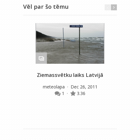
Vēl par šo tēmu
Ziemassvētku laiks Latvijā
Pē
meteolapa
· Dec 26, 2011
1
·
3.36
gu