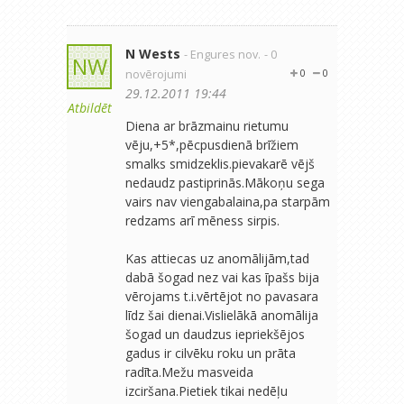
N Wests
- Engures nov.
- 0
NW
novērojumi
0
0
29.12.2011 19:44
Atbildēt
Diena ar brāzmainu rietumu
vēju,+5*,pēcpusdienā brīžiem
smalks smidzeklis.pievakarē vējš
nedaudz pastiprinās.Mākoņu sega
vairs nav viengabalaina,pa starpām
redzams arī mēness sirpis.
Kas attiecas uz anomālijām,tad
dabā šogad nez vai kas īpašs bija
vērojams t.i.vērtējot no pavasara
līdz šai dienai.Vislielākā anomālija
šogad un daudzus iepriekšējos
gadus ir cilvēku roku un prāta
radīta.Mežu masveida
izciršana.Pietiek tikai nedēļu