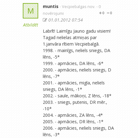
muntis
- Vecpiebalgas nov.
- 0
M
novērojumi
0
0
01.01.2012 07:54
Atbildēt
Labrīt! Laimīgu Jauno gadu visiem!
Tagad nelielas atmiņas par
1.janvāra rītiem Vecpiebalgā.
1998. - mainīgs, neliels sniegs, DA
lēns, -5*
1999. - apmācies, DA lēns, -6*
2000. - apmācies, neliels sniegs, D
lēns, -7*
2001. - apmācies, migla, neliels
sniegs, DA lēns, -1*
2002. - saule, mākoņi, Z lēns, -18*
2003. - sniegs, putenis, DR mēr.,
-10*
2004. - apmācies, ZA lēns, -4*
2005. - apmācies, DR lēns, -1*
2006. - apmācies, neliels sniegs, DA
lēns, -3*