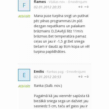
flames
- Viļakas nov.
- 0 novērojumi
F
02.01.2012 20:35
0
0
Mana puse turpīna snigt un putīnat
Atbildēt
pēc pilnas programmas.Un pūš
diezgan nepatīkams un palaikam
brāzmains D,DAvējš līdz 11m/s
brāzmas.Bet temperatūra pamaz
ceļas un jau ir -1,5 gr.Bet sniega
tiešam ir daudz ap 8cm kopa un vēl
turpina papildīnāties.
Emilis
- Rankas pag.
- 0 novērojumi
E
02.01.2012 20:53
0
0
Ranka (Gulb. nov.)
Atbildēt
Pagalmā kā jau vienmēr sapūsta tā
biezākā sniega sega un dažviet jau
sasniedz 5 cm, taču arī gaiss jau ir