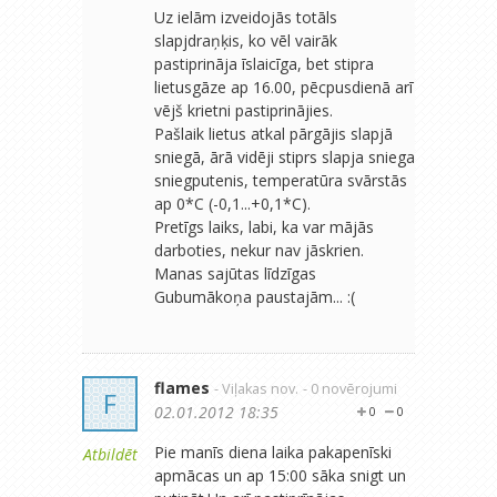
Uz ielām izveidojās totāls
slapjdraņķis, ko vēl vairāk
pastiprināja īslaicīga, bet stipra
lietusgāze ap 16.00, pēcpusdienā arī
vējš krietni pastiprinājies.
Pašlaik lietus atkal pārgājis slapjā
sniegā, ārā vidēji stiprs slapja sniega
sniegputenis, temperatūra svārstās
ap 0*C (-0,1...+0,1*C).
Pretīgs laiks, labi, ka var mājās
darboties, nekur nav jāskrien.
Manas sajūtas līdzīgas
Gubumākoņa paustajām... :(
flames
- Viļakas nov.
- 0 novērojumi
F
02.01.2012 18:35
0
0
Pie manīs diena laika pakapenīski
Atbildēt
apmācas un ap 15:00 sāka snigt un