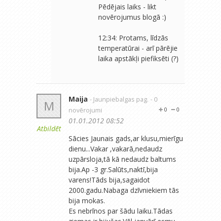
Pēdējais laiks - likt
novērojumus blogā :)
12:34: Protams, līdzās
temperatūrai - arī pārējie
laika apstākļi piefiksēti (?)
Maija
- Jaunpiebalgas pag.
- 0
M
novērojumi
0
0
01.01.2012 08:52
Atbildēt
Sācies Jaunais gads,ar klusu,mierīgu
dienu...Vakar ,vakarā,nedaudz
uzpārsloja,tā kā nedaudz baltums
bija.Ap -3 gr.Salūts,naktī,bija
varens!Tāds bija,sagaidot
2000.gadu.Nabaga dzīvniekiem tās
bija mokas.
Es nebrīnos par šādu laiku.Tādas