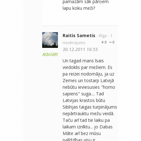
pamazām sāk pārņem
lapu koku meži?
Raitis Sametis
- Rīga
- 1
novērojums
0
0
30.12.2011 16:55
Atbildēt
Un tagad mans īsais
viedoklis par mežiem. Es
pa reizei nodomāju, ja uz
Zemes un tostarp Latvijā
nebūtu ieviesusies "homo
sapiens" suga.... Tad
Latvijas krastos būtu
Sibīrijas taigas turpinājums
nepārtrauktu mežu veidā.
Taču arī tad tie laiku pa
laikam iznīktu... jo Dabas
Māte arī bez mūsu
palīdzības visu ir