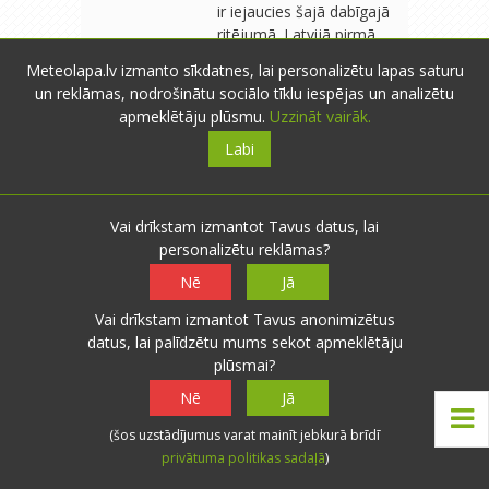
ir iejaucies šajā dabīgajā
ritējumā. Latvijā pirmā
masīvā mežu izciršana
Meteolapa.lv izmanto sīkdatnes, lai personalizētu lapas saturu
sākusie… Lasīt vairāk:
un reklāmas, nodrošinātu sociālo tīklu iespējas un analizētu
novitusi.meteolapa.lv
apmeklētāju plūsmu.
Uzzināt vairāk.
Labi
Biruta
- Babītes pag.
- 110 novērojumi
B
29.12.2011 16:57
0
0
Vai drīkstam izmantot Tavus datus, lai
personalizētu reklāmas?
Līst.Kā pa Jāņiem.Pie +5* sniegu
Atbildēt
gaidīt būtu lieki,prieciņu jāmeklē
Nē
Jā
citos apstākļos, teiksim,tas,ka diena
Vai drīkstam izmantot Tavus anonimizētus
liekas pāris minūšu garāka.Ka tomēr
datus, lai palīdzētu mums sekot apmeklētāju
skaitās ziema un nav jāpļauj
plūsmai?
zālājs.Mana forsītija ,starp citu,pat
visas lapas vēl nav nometusi.Sniegs
Nē
Jā
arī nav jālāpato.Skaties uz izpušķoto
(šos uzstādījumus varat mainīt jebkurā brīdī
eglīti un gaidi Jaungada
privātuma politikas sadaļā
)
brīnumu,cerībā,ka visiem mīļajiem
būs veselība,veiksme un