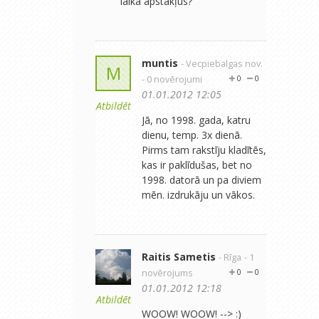
laika apstākļus?
muntis
- Vecpiebalgas nov.
M
- 0 novērojumi
0
0
01.01.2012 12:05
Atbildēt
Jā, no 1998. gada, katru
dienu, temp. 3x dienā.
Pirms tam rakstīju kladītēs,
kas ir paklīdušas, bet no
1998. datorā un pa diviem
mēn. izdrukāju un vākos.
Raitis Sametis
- Rīga
- 1
novērojums
0
0
01.01.2012 12:18
Atbildēt
WOOW! WOOW! --> :)