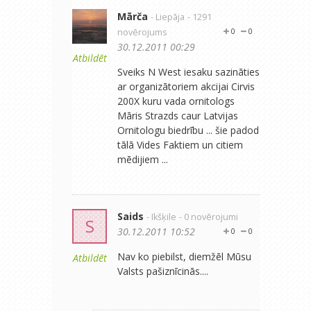
Mārča
- Liepāja
- 1291
novērojums
0
0
30.12.2011 00:29
Atbildēt
Sveiks N West iesaku sazināties
ar organizātoriem akcijai Cirvis
200X kuru vada ornitologs
Māris Strazds caur Latvijas
Ornitologu biedrību ... šie padod
tālā Vides Faktiem un citiem
mēdijiem ...
Saids
- Ikšķile
- 0 novērojumi
S
30.12.2011 10:52
0
0
Nav ko piebilst, diemžēl Mūsu
Atbildēt
Valsts pašiznīcinās....