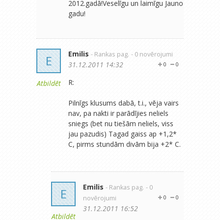
2012.gadā!Veselīgu un laimīgu Jauno
gadu!
Emilis
- Rankas pag.
- 0 novērojumi
E
31.12.2011 14:32
0
0
R:
Atbildēt
Pilnīgs klusums dabā, t.i., vēja vairs
nav, pa nakti ir parādījies neliels
sniegs (bet nu tiešām neliels, viss
jau pazudis) Tagad gaiss ap +1,2*
C, pirms stundām divām bija +2* C.
Emilis
- Rankas pag.
- 0
E
novērojumi
0
0
31.12.2011 16:52
Atbildēt