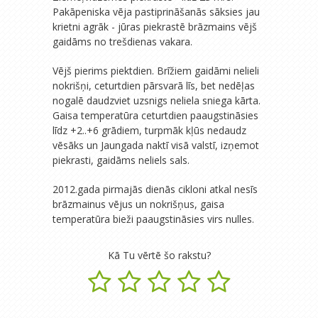
Pakāpeniska vēja pastiprināšanās sāksies jau
krietni agrāk - jūras piekrastē brāzmains vējš
gaidāms no trešdienas vakara.
Vējš pierims piektdien. Brīžiem gaidāmi nelieli
nokrišņi, ceturtdien pārsvarā līs, bet nedēļas
nogalē daudzviet uzsnigs neliela sniega kārta.
Gaisa temperatūra ceturtdien paaugstināsies
līdz +2..+6 grādiem, turpmāk kļūs nedaudz
vēsāks un Jaungada naktī visā valstī, izņemot
piekrasti, gaidāms neliels sals.
2012.gada pirmajās dienās cikloni atkal nesīs
brāzmainus vējus un nokrišņus, gaisa
temperatūra bieži paaugstināsies virs nulles.
Kā Tu vērtē šo rakstu?