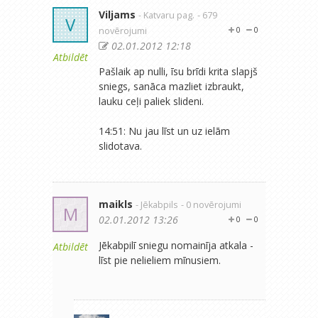
Viljams
- Katvaru pag.
- 679
V
novērojumi
0
0
02.01.2012 12:18
Atbildēt
Pašlaik ap nulli, īsu brīdi krita slapjš
sniegs, sanāca mazliet izbraukt,
lauku ceļi paliek slideni.
14:51: Nu jau līst un uz ielām
slidotava.
maikls
- Jēkabpils
- 0 novērojumi
M
02.01.2012 13:26
0
0
Jēkabpilī sniegu nomainīja atkala -
Atbildēt
līst pie nelieliem mīnusiem.