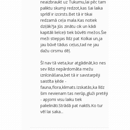
neaizbraukt uz Tukumu,lai pēc tam
paliktu skumji redzot,kas šai laika
sprīdī ir izcirsts.Bet tā ir tikai
redzamā ceļa mala.Kas notiek
dziļāk?Ja Jūs zinātu cik un kādi
kapitāli lielceļi tiek būvēti mežos.Šie
meži stiepjas līdz pat Kolkai un,ja
jau būvē tādus ceļus,tad ne jau
dažu cirsmu dēļ.
Šī nav tā vieta,kur atgādināt,ko nes
sev līdzi nepārdomāta mežu
iznīcināšana,bet tā ir savstarpēji
saistīta ķēde -
fauna,flora,klimats.Izskatās,ka līdz
šim nevienam tas nerūp,gluži pretēji
- apjomi visu laiku tiek
palielināti.Strādā pat naktīs.Ko tur
vēl lai saka...