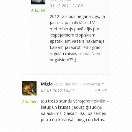
31.12.2011 21:08
Atbildēt
2012-tais būs negarlaicīgs, ja
jau reiz pat oficiālais LV
meteobirojs pavēstījis par
iespējamiem tropiskiem
apstākļiem vasarā nākamajā.
Laikam jāsaprot- +30 grādi
regulāri mīsies ar masīviem
negaisiem?? ;)
Migla
- Siguldas nov.
- 8 novērojumi
02.01.2012 16:24
0
0
Jau trešo stundu vērojami nokrišņi-
Atbildēt
lietus un krusas (ledus) graudiņu
sajaukums. Gaisa t -0,6, uz zemes -
putra no kūstošā sniega un lietus.