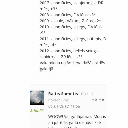
2007. - apmācies, slapjdraņķis, DR
mēr., +3*
2008. - apmācies, DA lēns, -3*
2009. - saule, mākoņi, Z lēns, -2*
2010. - apmācies, sniegs, DA lēns,
-9*
2011. - apmācies, sniegs, putenis, D
mēr., -4*
2012. - apmācies, neliels sniegs,
skaidrojas, ZR lēns, -3*
Vakardiena un šodiena dažās bildēs
galerijā.
Raitis Sametis
- Rīga
- 1
novērojums
0
0
01.01.2012 11:58
Atbildēt
WOOW! Vai godājamais Muntis
arī pārējās gada dienās fiksē