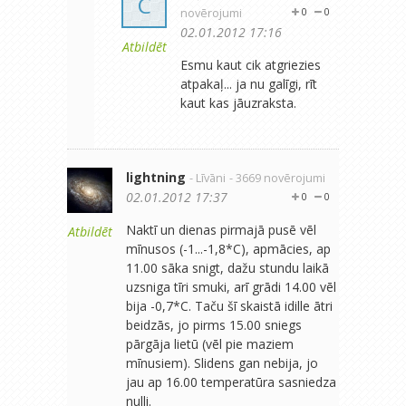
C
novērojumi
0
0
02.01.2012 17:16
Atbildēt
Esmu kaut cik atgriezies
atpakaļ... ja nu galīgi, rīt
kaut kas jāuzraksta.
lightning
- Līvāni
- 3669 novērojumi
02.01.2012 17:37
0
0
Naktī un dienas pirmajā pusē vēl
Atbildēt
mīnusos (-1...-1,8*C), apmācies, ap
11.00 sāka snigt, dažu stundu laikā
uzsniga tīri smuki, arī grādi 14.00 vēl
bija -0,7*C. Taču šī skaistā idille ātri
beidzās, jo pirms 15.00 sniegs
pārgāja lietū (vēl pie maziem
mīnusiem). Slidens gan nebija, jo
jau ap 16.00 temperatūra sasniedza
nulli.