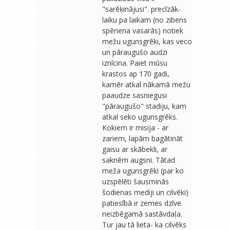
"sarēķinājusi". precīzāk-
laiku pa laikam (no zibens
spēriena vasarās) notiek
mežu ugunsgrēki, kas veco
un pāraugušo audzi
iznīcina. Paiet mūsu
krastos ap 170 gadi,
kamēr atkal nākamā mežu
paaudze sasniegusi
"pāraugušo" stadiju, kam
atkal seko ugunsgrēks.
Kokiem ir misija - ar
zariem, lapām bagātināt
gaisu ar skābekli, ar
saknēm augsni. Tātad
meža ugunsgrēki (par ko
uzspēlēti šausminās
šodienas mediji un cilvēki)
patiesībā ir zemes dzīve
neizbēgamā sastāvdaļa.
Tur jau tā lieta- ka cilvēks