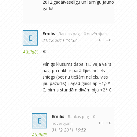
2012.gadā!Veselīgu un laimīgu Jauno
gadu!
Emilis
- Rankas pag.
- 0 novērojumi
E
31.12.2011 14:32
0
0
R:
Atbildēt
Pilnīgs klusums dabā, t.i., vēja vairs
nav, pa nakti ir parādījies neliels
sniegs (bet nu tiešām neliels, viss
jau pazudis) Tagad gaiss ap +1,2*
C, pirms stundām divām bija +2* C.
Emilis
- Rankas pag.
- 0
E
novērojumi
0
0
31.12.2011 16:52
Atbildēt