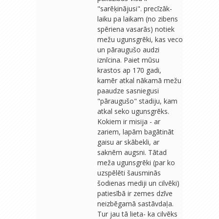
"sarēķinājusi". precīzāk-
laiku pa laikam (no zibens
spēriena vasarās) notiek
mežu ugunsgrēki, kas veco
un pāraugušo audzi
iznīcina. Paiet mūsu
krastos ap 170 gadi,
kamēr atkal nākamā mežu
paaudze sasniegusi
"pāraugušo" stadiju, kam
atkal seko ugunsgrēks.
Kokiem ir misija - ar
zariem, lapām bagātināt
gaisu ar skābekli, ar
saknēm augsni. Tātad
meža ugunsgrēki (par ko
uzspēlēti šausminās
šodienas mediji un cilvēki)
patiesībā ir zemes dzīve
neizbēgamā sastāvdaļa.
Tur jau tā lieta- ka cilvēks