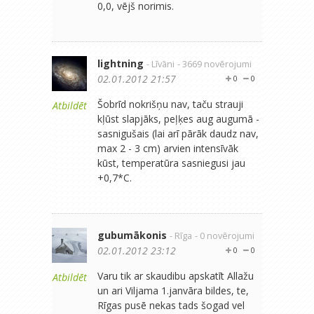
0,0, vējš norimis.
lightning
- Līvāni
- 3669 novērojumi
02.01.2012 21:57
0
0
Šobrīd nokrišņu nav, taču strauji
Atbildēt
kļūst slapjāks, peļķes aug augumā -
sasnigušais (lai arī pārāk daudz nav,
max 2 - 3 cm) arvien intensīvāk
kūst, temperatūra sasniegusi jau
+0,7*C.
gubumākonis
- Rīga
- 0 novērojumi
02.01.2012 23:12
0
0
Varu tik ar skaudibu apskatīt Allažu
Atbildēt
un ari Viljama 1.janvāra bildes, te,
Rīgas pusē nekas tads šogad vel