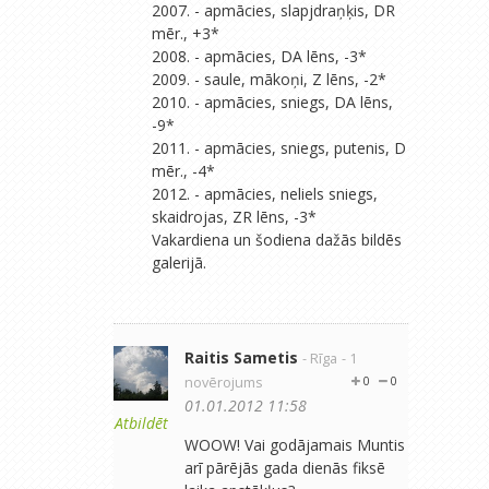
2007. - apmācies, slapjdraņķis, DR
mēr., +3*
2008. - apmācies, DA lēns, -3*
2009. - saule, mākoņi, Z lēns, -2*
2010. - apmācies, sniegs, DA lēns,
-9*
2011. - apmācies, sniegs, putenis, D
mēr., -4*
2012. - apmācies, neliels sniegs,
skaidrojas, ZR lēns, -3*
Vakardiena un šodiena dažās bildēs
galerijā.
Raitis Sametis
- Rīga
- 1
novērojums
0
0
01.01.2012 11:58
Atbildēt
WOOW! Vai godājamais Muntis
arī pārējās gada dienās fiksē