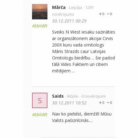
Mārča
- Liepāja
- 1291
novērojums
0
0
30.12.2011 00:29
Atbildēt
Sveiks N West iesaku sazināties
ar organizātoriem akcijai Cirvis
200X kuru vada ornitologs
Māris Strazds caur Latvijas
Ornitologu biedrību ... šie padod
tālā Vides Faktiem un citiem
mēdijiem ...
Saids
- Ikšķile
- 0 novērojumi
S
30.12.2011 10:52
0
0
Nav ko piebilst, diemžēl Mūsu
Atbildēt
Valsts pašiznīcinās....