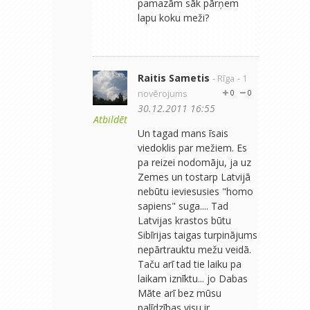
pamazām sāk pārņem
lapu koku meži?
Raitis Sametis
- Rīga
- 1
novērojums
0
0
30.12.2011 16:55
Atbildēt
Un tagad mans īsais
viedoklis par mežiem. Es
pa reizei nodomāju, ja uz
Zemes un tostarp Latvijā
nebūtu ieviesusies "homo
sapiens" suga.... Tad
Latvijas krastos būtu
Sibīrijas taigas turpinājums
nepārtrauktu mežu veidā.
Taču arī tad tie laiku pa
laikam iznīktu... jo Dabas
Māte arī bez mūsu
palīdzības visu ir