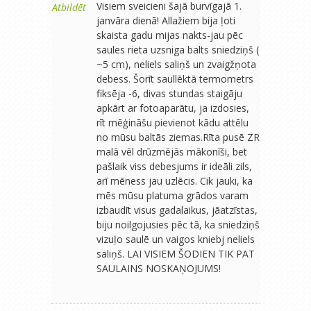
Visiem sveicieni šajā burvīgajā 1.
Atbildēt
janvāra dienā! Allažiem bija ļoti
skaista gadu mijas nakts-jau pēc
saules rieta uzsniga balts sniedziņš (
~5 cm), neliels saliņš un zvaigžņota
debess. Šorīt saullēktā termometrs
fiksēja -6, divas stundas staigāju
apkārt ar fotoaparātu, ja izdosies,
rīt mēģināšu pievienot kādu attēlu
no mūsu baltās ziemas.Rīta pusē ZR
malā vēl drūzmējās mākonīši, bet
pašlaik viss debesjums ir ideāli zils,
arī mēness jau uzlēcis. Cik jauki, ka
mēs mūsu platuma grādos varam
izbaudīt visus gadalaikus, jāatzīstas,
biju noilgojusies pēc tā, ka sniedziņš
vizuļo saulē un vaigos kniebj neliels
saliņš. LAI VISIEM ŠODIEN TIK PAT
SAULAINS NOSKAŅOJUMS!