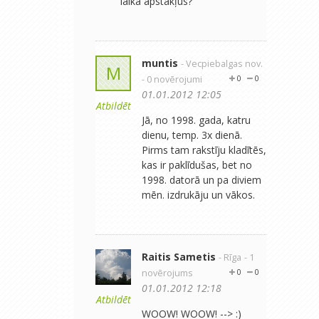
laika apstākļus?
muntis
- Vecpiebalgas nov.
M
- 0 novērojumi
0
0
01.01.2012 12:05
Atbildēt
Jā, no 1998. gada, katru
dienu, temp. 3x dienā.
Pirms tam rakstīju kladītēs,
kas ir paklīdušas, bet no
1998. datorā un pa diviem
mēn. izdrukāju un vākos.
Raitis Sametis
- Rīga
- 1
novērojums
0
0
01.01.2012 12:18
Atbildēt
WOOW! WOOW! --> :)