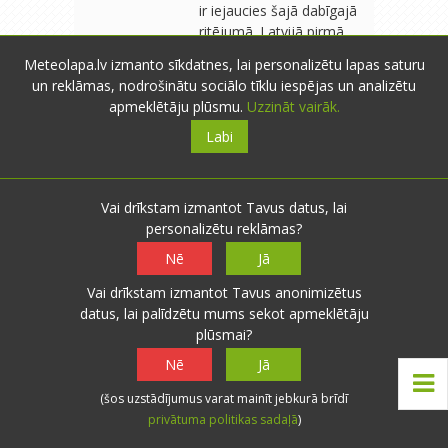
ir iejaucies šajā dabīgajā
ritējumā. Latvijā pirmā
masīvā mežu izciršana
Meteolapa.lv izmanto sīkdatnes, lai personalizētu lapas saturu
sākusie… Lasīt vairāk:
un reklāmas, nodrošinātu sociālo tīklu iespējas un analizētu
novitusi.meteolapa.lv
apmeklētāju plūsmu.
Uzzināt vairāk.
Labi
Biruta
- Babītes pag.
- 110 novērojumi
B
29.12.2011 16:57
0
0
Vai drīkstam izmantot Tavus datus, lai
personalizētu reklāmas?
Līst.Kā pa Jāņiem.Pie +5* sniegu
Atbildēt
gaidīt būtu lieki,prieciņu jāmeklē
Nē
Jā
citos apstākļos, teiksim,tas,ka diena
Vai drīkstam izmantot Tavus anonimizētus
liekas pāris minūšu garāka.Ka tomēr
datus, lai palīdzētu mums sekot apmeklētāju
skaitās ziema un nav jāpļauj
plūsmai?
zālājs.Mana forsītija ,starp citu,pat
visas lapas vēl nav nometusi.Sniegs
Nē
Jā
arī nav jālāpato.Skaties uz izpušķoto
(šos uzstādījumus varat mainīt jebkurā brīdī
eglīti un gaidi Jaungada
privātuma politikas sadaļā
)
brīnumu,cerībā,ka visiem mīļajiem
būs veselība,veiksme un