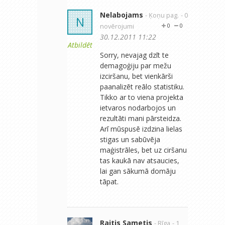
Nelabojams
- Ķoņu pag.
- 0
N
novērojumi
0
0
30.12.2011 11:22
Atbildēt
Sorry, nevajag dzīt te
demagoģiju par mežu
izciršanu, bet vienkārši
paanalizēt reālo statistiku.
Tikko ar to viena projekta
ietvaros nodarbojos un
rezultāti mani pārsteidza.
Arī mūspusē izdzina lielas
stigas un sabūvēja
maģistrāles, bet uz ciršanu
tas kaukā nav atsaucies,
lai gan sākumā domāju
tāpat.
Raitis Sametis
- Rīga
- 1