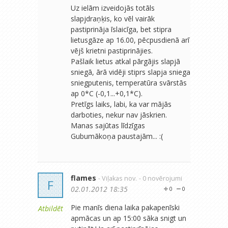
Uz ielām izveidojās totāls
slapjdraņķis, ko vēl vairāk
pastiprināja īslaicīga, bet stipra
lietusgāze ap 16.00, pēcpusdienā arī
vējš krietni pastiprinājies.
Pašlaik lietus atkal pārgājis slapjā
sniegā, ārā vidēji stiprs slapja sniega
sniegputenis, temperatūra svārstās
ap 0*C (-0,1...+0,1*C).
Pretīgs laiks, labi, ka var mājās
darboties, nekur nav jāskrien.
Manas sajūtas līdzīgas
Gubumākoņa paustajām... :(
flames
- Viļakas nov.
- 0 novērojumi
F
02.01.2012 18:35
0
0
Pie manīs diena laika pakapenīski
Atbildēt
apmācas un ap 15:00 sāka snigt un