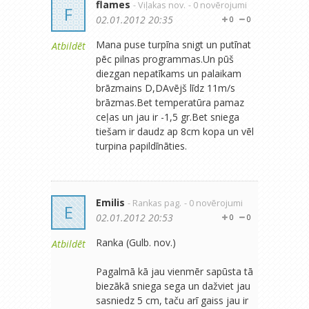
flames
- Viļakas nov.
- 0 novērojumi
F
02.01.2012 20:35
0
0
Mana puse turpīna snigt un putīnat
Atbildēt
pēc pilnas programmas.Un pūš
diezgan nepatīkams un palaikam
brāzmains D,DAvējš līdz 11m/s
brāzmas.Bet temperatūra pamaz
ceļas un jau ir -1,5 gr.Bet sniega
tiešam ir daudz ap 8cm kopa un vēl
turpina papildīnāties.
Emilis
- Rankas pag.
- 0 novērojumi
E
02.01.2012 20:53
0
0
Ranka (Gulb. nov.)
Atbildēt
Pagalmā kā jau vienmēr sapūsta tā
biezākā sniega sega un dažviet jau
sasniedz 5 cm, taču arī gaiss jau ir