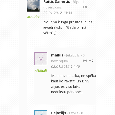
Raitis Sametis
- Rīga
- 1
novērojums
0
0
02.01.2012 13:34
Atbildēt
No Jāņa kunga prasītos jauns
ievadraksts - "Gada pirmā
vētra" ;)
maikls
- Jēkabpils
- 0
M
novērojumi
0
0
02.01.2012 14:46
Atbildēt
Man nav ne laika, ne spēka
kaut ko rakstīt, un BNS
ziņas es visu laiku
nedrīkstu pārkopēt.
Ceļotājs
- Latvija
- 0