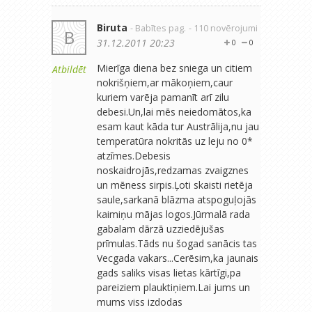
Biruta
- Babītes pag.
- 110 novērojumi
B
31.12.2011 20:23
0
0
Mierīga diena bez sniega un citiem
Atbildēt
nokrišņiem,ar mākoņiem,caur
kuriem varēja pamanīt arī zilu
debesi.Un,lai mēs neiedomātos,ka
esam kaut kāda tur Austrālija,nu jau
temperatūra nokritās uz leju no 0*
atzīmes.Debesis
noskaidrojās,redzamas zvaigznes
un mēness sirpis.Ļoti skaisti rietēja
saule,sarkanā blāzma atspoguļojās
kaimiņu mājas logos.Jūrmalā rada
gabalam dārzā uzziedējušas
prīmulas.Tāds nu šogad sanācis tas
Vecgada vakars...Cerēsim,ka jaunais
gads saliks visas lietas kārtīgi,pa
pareiziem plauktiņiem.Lai jums un
mums viss izdodas