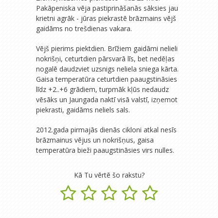
Pakāpeniska vēja pastiprināšanās sāksies jau
krietni agrāk - jūras piekrastē brāzmains vējš
gaidāms no trešdienas vakara.
Vējš pierims piektdien. Brīžiem gaidāmi nelieli
nokrišņi, ceturtdien pārsvarā līs, bet nedēļas
nogalē daudzviet uzsnigs neliela sniega kārta.
Gaisa temperatūra ceturtdien paaugstināsies
līdz +2..+6 grādiem, turpmāk kļūs nedaudz
vēsāks un Jaungada naktī visā valstī, izņemot
piekrasti, gaidāms neliels sals.
2012.gada pirmajās dienās cikloni atkal nesīs
brāzmainus vējus un nokrišņus, gaisa
temperatūra bieži paaugstināsies virs nulles.
Kā Tu vērtē šo rakstu?