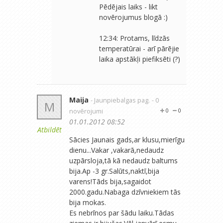
Pēdējais laiks - likt
novērojumus blogā :)
12:34: Protams, līdzās
temperatūrai - arī pārējie
laika apstākļi piefiksēti (?)
Maija
- Jaunpiebalgas pag.
- 0
M
novērojumi
0
0
01.01.2012 08:52
Atbildēt
Sācies Jaunais gads,ar klusu,mierīgu
dienu...Vakar ,vakarā,nedaudz
uzpārsloja,tā kā nedaudz baltums
bija.Ap -3 gr.Salūts,naktī,bija
varens!Tāds bija,sagaidot
2000.gadu.Nabaga dzīvniekiem tās
bija mokas.
Es nebrīnos par šādu laiku.Tādas