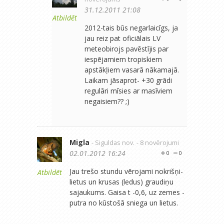
31.12.2011 21:08
Atbildēt
2012-tais būs negarlaicīgs, ja
jau reiz pat oficiālais LV
meteobirojs pavēstījis par
iespējamiem tropiskiem
apstākļiem vasarā nākamajā.
Laikam jāsaprot- +30 grādi
regulāri mīsies ar masīviem
negaisiem?? ;)
Migla
- Siguldas nov.
- 8 novērojumi
02.01.2012 16:24
0
0
Jau trešo stundu vērojami nokrišņi-
Atbildēt
lietus un krusas (ledus) graudiņu
sajaukums. Gaisa t -0,6, uz zemes -
putra no kūstošā sniega un lietus.