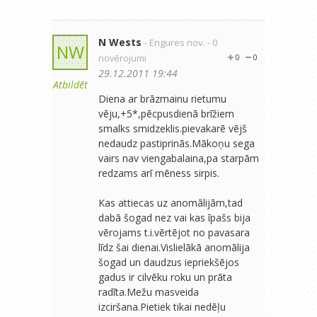
N Wests
- Engures nov.
- 0
NW
novērojumi
0
0
29.12.2011 19:44
Atbildēt
Diena ar brāzmainu rietumu
vēju,+5*,pēcpusdienā brīžiem
smalks smidzeklis.pievakarē vējš
nedaudz pastiprinās.Mākoņu sega
vairs nav viengabalaina,pa starpām
redzams arī mēness sirpis.
Kas attiecas uz anomālijām,tad
dabā šogad nez vai kas īpašs bija
vērojams t.i.vērtējot no pavasara
līdz šai dienai.Vislielākā anomālija
šogad un daudzus iepriekšējos
gadus ir cilvēku roku un prāta
radīta.Mežu masveida
izciršana.Pietiek tikai nedēļu