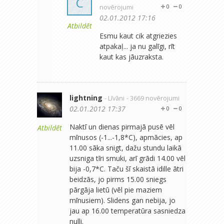
C
novērojumi
0
0
02.01.2012 17:16
Atbildēt
Esmu kaut cik atgriezies
atpakaļ... ja nu galīgi, rīt
kaut kas jāuzraksta.
lightning
- Līvāni
- 3669 novērojumi
02.01.2012 17:37
0
0
Naktī un dienas pirmajā pusē vēl
Atbildēt
mīnusos (-1...-1,8*C), apmācies, ap
11.00 sāka snigt, dažu stundu laikā
uzsniga tīri smuki, arī grādi 14.00 vēl
bija -0,7*C. Taču šī skaistā idille ātri
beidzās, jo pirms 15.00 sniegs
pārgāja lietū (vēl pie maziem
mīnusiem). Slidens gan nebija, jo
jau ap 16.00 temperatūra sasniedza
nulli.