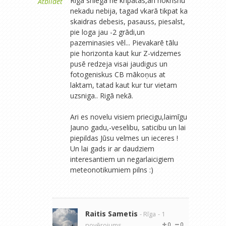
Rigā sniega ne kripatas,ari nokrišnu
Atbildēt
nekadu nebija, tagad vkarā tikpat ka
skaidras debesis, pasauss, piesalst,
pie loga jau -2 grādi,un
pazeminasies vēl... Pievakarē tālu
pie horizonta kaut kur Z-vidzemes
pusē redzeja visai jaudigus un
fotogeniskus CB mākoņus at
laktam, tatad kaut kur tur vietam
uzsniga.. Rigā nekā.
Ari es novelu visiem priecigu,laimīgu
Jauno gadu,-veselibu, saticibu un lai
piepildas Jūsu velmes un ieceres !
Un lai gads ir ar daudziem
interesantiem un negarlaicigiem
meteonotikumiem pilns :)
Raitis Sametis
- Rīga
- 1
novērojums
0
0