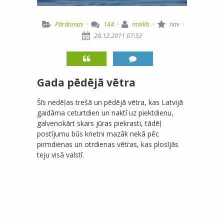
Pārdomas
·
144
·
maikls
·
nav
·
28.12.2011 07:32
Gada pēdējā vētra
Šīs nedēļas trešā un pēdējā vētra, kas Latvijā
gaidāma ceturtdien un naktī uz piektdienu,
galvenokārt skars jūras piekrasti, tādēļ
postījumu būs krietni mazāk nekā pēc
pirmdienas un otrdienas vētras, kas plosījās
teju visā valstī.