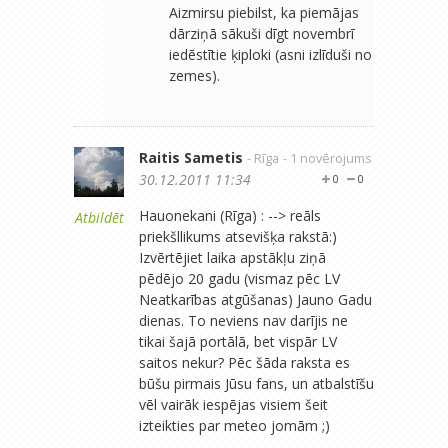
Aizmirsu piebilst, ka piemājas
dārziņā sākuši dīgt novembrī
iedēstītie ķiploki (asni izlīduši no
zemes).
Raitis Sametis
- Rīga
- 1 novērojums
30.12.2011 11:34
0
0
Hauonekani (Rīga) : --> reāls
Atbildēt
priekšllikums atsevišķa rakstā:)
Izvērtējiet laika apstākļu ziņā
pēdējo 20 gadu (vismaz pēc LV
Neatkarības atgūšanas) Jauno Gadu
dienas. To neviens nav darījis ne
tikai šajā portālā, bet vispār LV
saitos nekur? Pēc šāda raksta es
būšu pirmais Jūsu fans, un atbalstīšu
vēl vairāk iespējas visiem šeit
izteikties par meteo jomām ;)