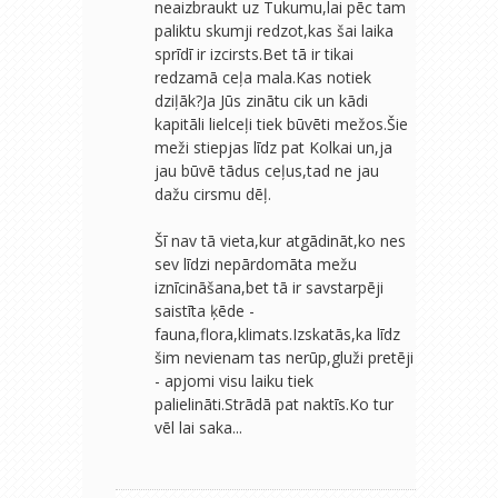
neaizbraukt uz Tukumu,lai pēc tam
paliktu skumji redzot,kas šai laika
sprīdī ir izcirsts.Bet tā ir tikai
redzamā ceļa mala.Kas notiek
dziļāk?Ja Jūs zinātu cik un kādi
kapitāli lielceļi tiek būvēti mežos.Šie
meži stiepjas līdz pat Kolkai un,ja
jau būvē tādus ceļus,tad ne jau
dažu cirsmu dēļ.
Šī nav tā vieta,kur atgādināt,ko nes
sev līdzi nepārdomāta mežu
iznīcināšana,bet tā ir savstarpēji
saistīta ķēde -
fauna,flora,klimats.Izskatās,ka līdz
šim nevienam tas nerūp,gluži pretēji
- apjomi visu laiku tiek
palielināti.Strādā pat naktīs.Ko tur
vēl lai saka...