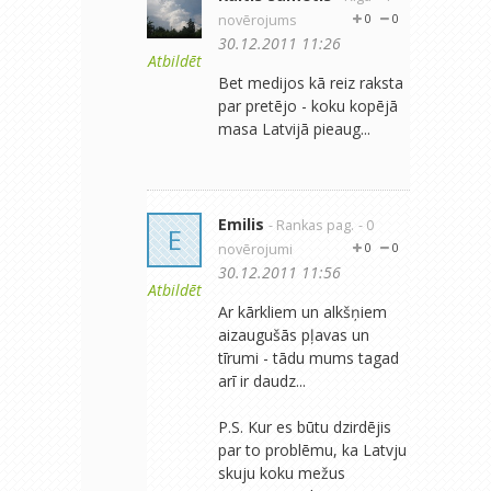
novērojums
0
0
30.12.2011 11:26
Atbildēt
Bet medijos kā reiz raksta
par pretējo - koku kopējā
masa Latvijā pieaug...
Emilis
- Rankas pag.
- 0
E
novērojumi
0
0
30.12.2011 11:56
Atbildēt
Ar kārkliem un alkšņiem
aizaugušās pļavas un
tīrumi - tādu mums tagad
arī ir daudz...
P.S. Kur es būtu dzirdējis
par to problēmu, ka Latvju
skuju koku mežus