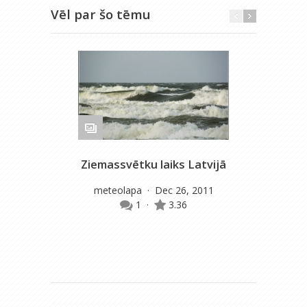
Vēl par šo tēmu
Ziemassvētku laiks Latvijā
Pē
meteolapa
· Dec 26, 2011
1
·
3.36
gu