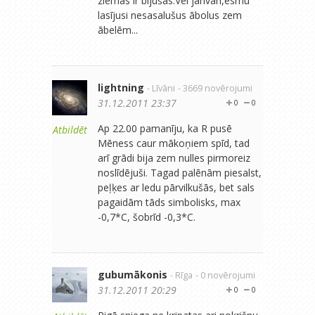
ziemas ir bijušas.Vēl janvārī,esmu
lasījusi nesasalušus ābolus zem
ābelēm...
lightning
- Līvāni
- 3669 novērojumi
31.12.2011 23:37
0
0
Ap 22.00 pamanīju, ka R pusē
Atbildēt
Mēness caur mākoņiem spīd, tad
arī grādi bija zem nulles pirmoreiz
noslīdējuši. Tagad palēnām piesalst,
peļķes ar ledu pārvilkušās, bet sals
pagaidām tāds simbolisks, max
-0,7*C, šobrīd -0,3*C.
gubumākonis
- Rīga
- 0 novērojumi
31.12.2011 20:29
0
0