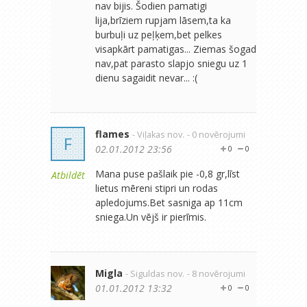
nav bijis. Šodien pamatigi
lija,brīziem rupjam lāsem,ta ka
burbuļi uz peļķem,bet pelkes
visapkārt pamatigas... Ziemas šogad
nav,pat parasto slapjo sniegu uz 1
dienu sagaidit nevar... :(
flames
- Viļakas nov.
- 0 novērojumi
F
02.01.2012 23:56
0
0
Mana puse pašlaik pie -0,8 gr,līst
Atbildēt
lietus mēreni stipri un rodas
apledojums.Bet sasniga ap 11cm
sniega.Un vējš ir pierīmis.
Migla
- Siguldas nov.
- 8 novērojumi
01.01.2012 13:32
0
0