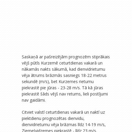
Saskaņā ar pašreizējām prognozēm stiprākais
vējš pūtīs Kurzemē ceturtdienas vakarā un
nākamās nakts sākumā, kad dienvidrietumu
vēja ātrums brāzmās sasniegs 18-22 metrus
sekundē (m/s), bet Kurzemes rietumu
piekrastē pie jūras - 23-28 m/s. Tā kā jūras
piekrastē šāds vējš nav retums, lieli postījumi
nav gaidāmi.
Citviet valstī ceturtdienas vakarā un naktī uz
piektdienu prognozētas dienvidu,
dienvidrietumu vēja brāzmas līdz 14-19 m/s,
Ziemeļvidzemes piekrastē - līdz 23 m/s.