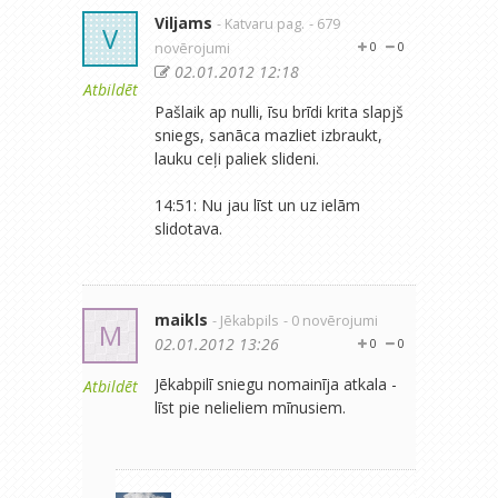
Viljams
- Katvaru pag.
- 679
V
novērojumi
0
0
02.01.2012 12:18
Atbildēt
Pašlaik ap nulli, īsu brīdi krita slapjš
sniegs, sanāca mazliet izbraukt,
lauku ceļi paliek slideni.
14:51: Nu jau līst un uz ielām
slidotava.
maikls
- Jēkabpils
- 0 novērojumi
M
02.01.2012 13:26
0
0
Jēkabpilī sniegu nomainīja atkala -
Atbildēt
līst pie nelieliem mīnusiem.