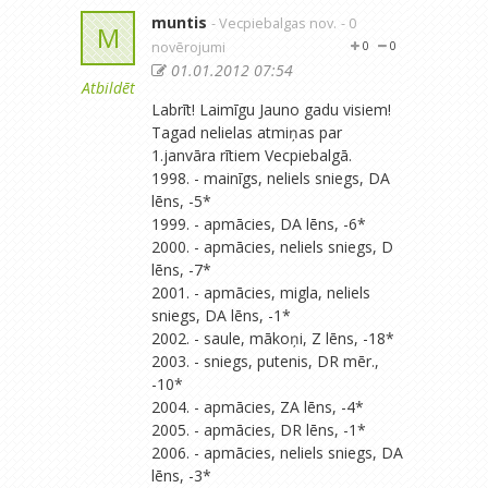
muntis
- Vecpiebalgas nov.
- 0
M
novērojumi
0
0
01.01.2012 07:54
Atbildēt
Labrīt! Laimīgu Jauno gadu visiem!
Tagad nelielas atmiņas par
1.janvāra rītiem Vecpiebalgā.
1998. - mainīgs, neliels sniegs, DA
lēns, -5*
1999. - apmācies, DA lēns, -6*
2000. - apmācies, neliels sniegs, D
lēns, -7*
2001. - apmācies, migla, neliels
sniegs, DA lēns, -1*
2002. - saule, mākoņi, Z lēns, -18*
2003. - sniegs, putenis, DR mēr.,
-10*
2004. - apmācies, ZA lēns, -4*
2005. - apmācies, DR lēns, -1*
2006. - apmācies, neliels sniegs, DA
lēns, -3*