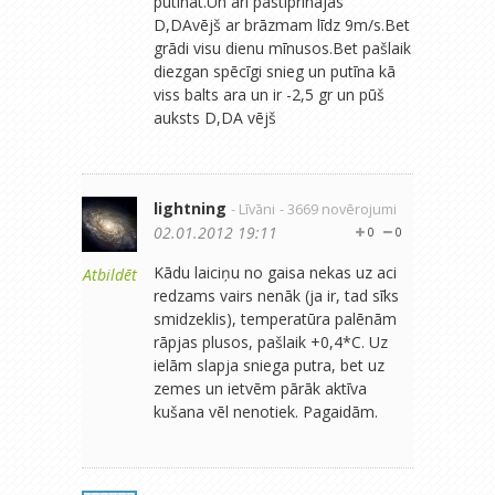
putināt.Un arī pastiprīnājas
D,DAvējš ar brāzmam līdz 9m/s.Bet
grādi visu dienu mīnusos.Bet pašlaik
diezgan spēcīgi snieg un putīna kā
viss balts ara un ir -2,5 gr un pūš
auksts D,DA vējš
lightning
- Līvāni
- 3669 novērojumi
02.01.2012 19:11
0
0
Kādu laiciņu no gaisa nekas uz aci
Atbildēt
redzams vairs nenāk (ja ir, tad sīks
smidzeklis), temperatūra palēnām
rāpjas plusos, pašlaik +0,4*C. Uz
ielām slapja sniega putra, bet uz
zemes un ietvēm pārāk aktīva
kušana vēl nenotiek. Pagaidām.