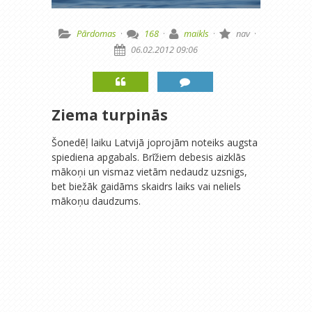
Pārdomas
·
168
·
maikls
·
nav
·
06.02.2012 09:06
Ziema turpinās
Šonedēļ laiku Latvijā joprojām noteiks augsta
spiediena apgabals. Brīžiem debesis aizklās
mākoņi un vismaz vietām nedaudz uzsnigs,
bet biežāk gaidāms skaidrs laiks vai neliels
mākoņu daudzums.