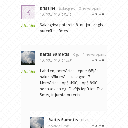
Kristīne
- Salacgrīva
- 0 novērojumi
K
12.02.2012 13:21
0
0
Salacgriva patereiz-8. nu jau viegls
Atbildēt
putenītis sācies.
Raitis Sametis
- Rīga
- 1 novērojums
12.02.2012 11:58
0
0
Labdien, nomācies. Iepriekšējās
Atbildēt
nakts sākumā -14, tagad -7.
Nomācies kopš 4:00, kopš 8:00
nedaudz snieg. D vējš iepūties līdz
5m/s, ir jumta putenis.
Raitis Sametis
- Rīga
- 1
novērojums
0
0