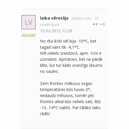
laika vērotājs
- Saldus nov.
- 32
LV
novērojumi
0
0
12.02.2012 12:26
Atbildēt
No rīta 8:00 vēl bija -10*C, bet
tagad vairs tik -4,1*C.
Krīt neliels sniedziņš, apm. 1cm ir
uzsnidzis. Apmācies, bet ne pārāk
blīvi, šur tur kāds oranžīgs lāsums
no saules.
Zem frontes mākoņu segas
temperatūras būs tuvas 0*,
nedaudz mīnusos, tomēr pēc
frontes atkal būs neliels sals, līdz
-10...14*C naktīs. Par tālāko laiks
rādīs!