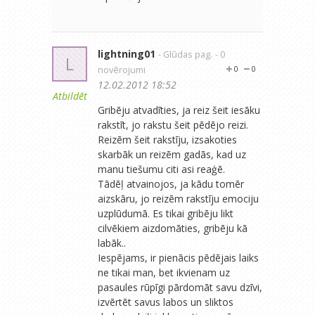
lightning01
- Glūdas pag.
- 0
L
novērojumi
0
0
12.02.2012 18:52
Atbildēt
Gribēju atvadīties, ja reiz šeit iesāku
rakstīt, jo rakstu šeit pēdējo reizi.
Reizēm šeit rakstīju, izsakoties
skarbāk un reizēm gadās, kad uz
manu tiešumu citi asi reaģē.
Tādēļ atvainojos, ja kādu tomēr
aizskāru, jo reizēm rakstīju emociju
uzplūdumā. Es tikai gribēju likt
cilvēkiem aizdomāties, gribēju kā
labāk..
Iespējams, ir pienācis pēdējais laiks
ne tikai man, bet ikvienam uz
pasaules rūpīgi pārdomāt savu dzīvi,
izvērtēt savus labos un sliktos