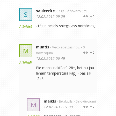
saulcerīte
- Rīga
- 2 novērojumi
S
12.02.2012 09:29
0
0
-13 un neliels sniegs,viss nomācies,
Atbildēt
muntis
- Vecpiebalgas nov.
- 0
M
novērojumi
0
0
12.02.2012 06:49
Atbildēt
Pie manis naktī arī -28*, bet nu jau
lēnām temperatūra kāpj - pašlaik
-24*.
maikls
- Jēkabpils
- 0 novērojumi
M
12.02.2012 07:00
0
0