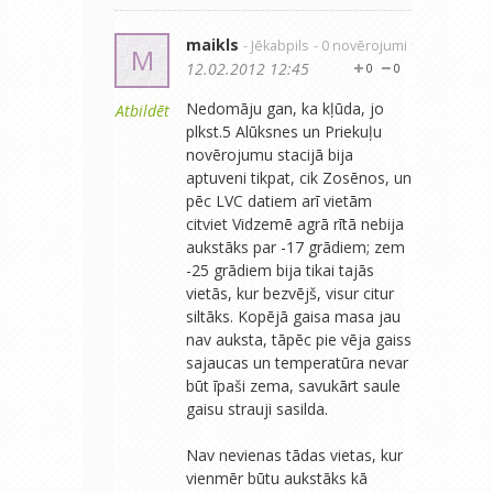
maikls
- Jēkabpils
- 0 novērojumi
M
12.02.2012 12:45
0
0
Nedomāju gan, ka kļūda, jo
Atbildēt
plkst.5 Alūksnes un Priekuļu
novērojumu stacijā bija
aptuveni tikpat, cik Zosēnos, un
pēc LVC datiem arī vietām
citviet Vidzemē agrā rītā nebija
aukstāks par -17 grādiem; zem
-25 grādiem bija tikai tajās
vietās, kur bezvējš, visur citur
siltāks. Kopējā gaisa masa jau
nav auksta, tāpēc pie vēja gaiss
sajaucas un temperatūra nevar
būt īpaši zema, savukārt saule
gaisu strauji sasilda.
Nav nevienas tādas vietas, kur
vienmēr būtu aukstāks kā