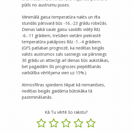
pūtīs no austrumu puses.
Minimālā gaisa temperatūra nakts un rīta
stundās pārsvarā būs -16..-23 grādu robežās.
Dienas laikā saule gaisu sasildīs vidēji līdz
-6..-11 grādiem, trešdien vietām piekrastē
temperatūra pakāpsies līdz -1..-4 grādiem.
(GFS patlaban prognozē, ka nedēļas beigās
valsts austrumos sals sasniegs vai pārsniegs
30 grādu un attiecīgi arī dienas būs aukstākas,
bet pagaidām šīs prognozes piepildīšanās
varbūtība vērtējama vien uz 15%.)
Atmosfēras spiediens tikpat kā nemainīsies,
nedēļas beigās gaidāma būtiskāka tā
pazemināšanās.
Kā Tu vērtē šo rakstu?