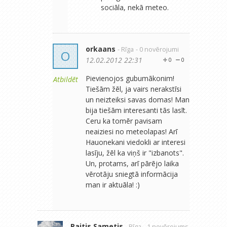
sociāla, nekā meteo.
orkaans
- Rīga
- 0 novērojumi
O
12.02.2012 22:31
0
0
Pievienojos gubumākonim!
Atbildēt
Tiešām žēl, ja vairs nerakstīsi
un neizteiksi savas domas! Man
bija tiešām interesanti tās lasīt.
Ceru ka tomēr pavisam
neaiziesi no meteolapas! Arī
Hauonekani viedokli ar interesi
lasīju, žēl ka viņš ir "izbanots".
Un, protams, arī pārējo laika
vērotāju sniegtā informācija
man ir aktuāla! :)
Raitis Sametis
- Rīga
- 1 novērojums