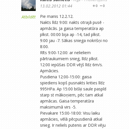
13.02.2012 01:44
0
0
Pie manis 12.2.12.
Atbildēt
Nakts līdz 9:00: nakts otrajā pusē -
apmācās. Ja gaisa temperatūra ap
plkst. 00:00 bija ap -14, tad plkst.
9:00 jau -7. Sākas sniega nokrišņi no
8:00.
Rīts 9:00-12:00: ar nelieliem
pārtraukumiem snieg, līdz plkst.
12:00 iepūšas DDR vējš līdz 6m/s.
Apmācies.
Pusdiena 12:00-15:00: gaisa
spiediens kopš pusnakts krities līdz
995HPa. Ap 15:00 bišķi saule paspīd
starp st mākoņiem, pēc tam atkal
apmācas. Gaisa temperatūra
maksimumā virs -5.
Pievakare 15:00-18:00: Visu laiku
apmācies, vēlā pēcpusdienā atkal
snieg. Ir neliels putenis ar DDR vēju