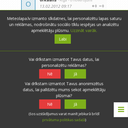
- Rīga
- 0 novērojumi
O
13.02.2012 09:17
0
0
Turpmāk arī es varēšu informēt par
Atbildēt
Meteolapa.lv izmanto sīkdatnes, lai personalizētu lapas saturu
vēja ātrumu! Jo pilnībā esmu
un reklāmas, nodrošinātu sociālo tīklu iespējas un analizētu
salabojis anemometru, ko pirku 4
apmeklētāju plūsmu.
Uzzināt vairāk.
gadus atpakaļ! Izrādās, bija
Labi
jānomaina sīks slēdzītis, ko
ebay.com varēja nopirkt pa 20
santīmiem.
Nu jau otro nedēļu vēja ātruma
Vai drīkstam izmantot Tavus datus, lai
mērītājs kalpo bez aizķeršanās. No
personalizētu reklāmas?
Toma Teikas meteostacijas max.
Nē
Jā
vēja rādijumi atšķiras vidēji par 1-3
m/s. Novietots tas ir 10 m
Vai drīkstam izmantot Tavus anonimizētus
augstumā, uz mājas jumta.
datus, lai palīdzētu mums sekot apmeklētāju
Tuvākajā laikā gan augstumu
plūsmai?
palielināšu.
Nē
Jā
Šodien max. reģistrētās vēja
brāzmas ir 6 m/s.
(šos uzstādījumus varat mainīt jebkurā brīdī
Ja kādam interesē, tad man ir šāds
privātuma politikas sadaļā
)
anemometrs.