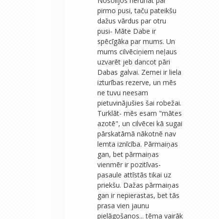
Nosolījos nerunat par
pirmo pusi, taču pateikšu
dažus vārdus par otru
pusi- Māte Dabe ir
spēcīgāka par mums. Un
mums cilvēciņiem neļaus
uzvarēt jeb dancot pāri
Dabas galvai. Zemei ir liela
izturības rezerve, un mēs
ne tuvu neesam
pietuvinājušies šai robežai.
Turklāt- mēs esam "mātes
azotē", un cilvēcei kā sugai
pārskatāmā nākotnē nav
lemta iznīcība. Pārmaiņas
gan, bet pārmaiņas
vienmēr ir pozitīvas-
pasaule attīstās tikai uz
priekšu. Dažas pārmaiņas
gan ir nepierastas, bet tās
prasa vien jaunu
pielāgošanos... tēma vairāk