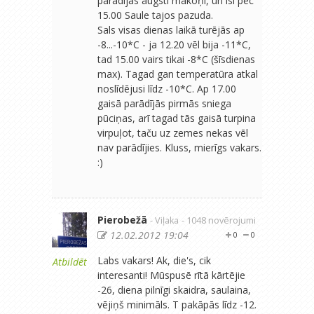
parādījās augsti mākoņi, un īsi pēc
15.00 Saule tajos pazuda.
Sals visas dienas laikā turējās ap
-8...-10*C - ja 12.20 vēl bija -11*C,
tad 15.00 vairs tikai -8*C (šīsdienas
max). Tagad gan temperatūra atkal
noslīdējusi līdz -10*C. Ap 17.00
gaisā parādījās pirmās sniega
pūciņas, arī tagad tās gaisā turpina
virpuļot, taču uz zemes nekas vēl
nav parādījies. Kluss, mierīgs vakars.
:)
Pierobežā
- Viļaka
- 1048 novērojumi
12.02.2012 19:04
0
0
Labs vakars! Ak, die's, cik
Atbildēt
interesanti! Mūspusē rītā kārtējie
-26, diena pilnīgi skaidra, saulaina,
vējiņš minimāls. T pakāpās līdz -12.