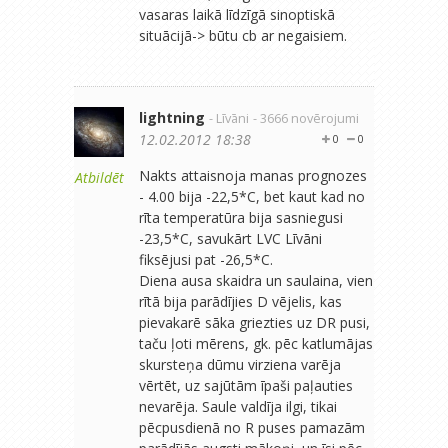
vasaras laikā līdzīgā sinoptiskā
situācijā-> būtu cb ar negaisiem.
lightning
- Līvāni
- 3666 novērojumi
12.02.2012 18:38
0
0
Nakts attaisnoja manas prognozes
Atbildēt
- 4.00 bija -22,5*C, bet kaut kad no
rīta temperatūra bija sasniegusi
-23,5*C, savukārt LVC Līvāni
fiksējusi pat -26,5*C.
Diena ausa skaidra un saulaina, vien
rītā bija parādījies D vējelis, kas
pievakarē sāka griezties uz DR pusi,
taču ļoti mērens, gk. pēc katlumājas
skursteņa dūmu virziena varēja
vērtēt, uz sajūtām īpaši paļauties
nevarēja. Saule valdīja ilgi, tikai
pēcpusdienā no R puses pamazām