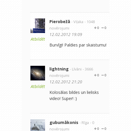
Pierobežā
- Viļaka
- 1048
novērojumi
0
0
12.02.2012 19:09
Atbildēt
Burvīgi! Paldies par skaistumu!
lightning
- Līvāni
- 3666
novērojumi
0
0
12.02.2012 21:20
Atbildēt
Kolosālas bildes un lielisks
video! Super! :)
gubumākonis
- Rīga
- 0
novērojumi
0
0