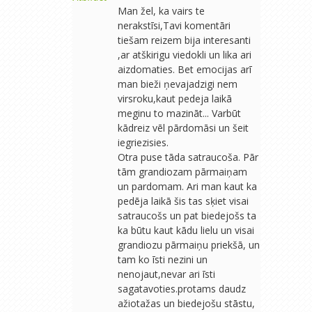
Man žel, ka vairs te
nerakstīsi,Tavi komentāri
tiešam reizem bija interesanti
,ar atškirigu viedokli un lika ari
aizdomaties. Bet emocijas arī
man bieži ņevajadzigi nem
virsroku,kaut pedeja laikā
meginu to mazināt... Varbūt
kādreiz vēl pārdomāsi un šeit
iegriezisies.
Otra puse tāda satraucoša. Pār
tām grandiozam pārmaiņam
un pardomam. Ari man kaut ka
pedēja laikā šis tas sķiet visai
satraucošs un pat biedejošs ta
ka būtu kaut kādu lielu un visai
grandiozu pārmaiņu priekšā, un
tam ko īsti nezini un
nenojaut,nevar ari īsti
sagatavoties.protams daudz
ažiotažas un biedejošu stāstu,