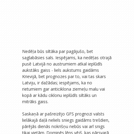
Nedēļa būs siltāka par pagājušo, bet
saglabāsies sals. Iespējams, ka nedēļas otrajā
pusē Latvijā no austrumiem atkal ieplūdīs
aukstāks gaiss - liels aukstums gaidāms
Krievijā, bet prognozes par to, vai tas skars
Latviju, ir dažādas; iespējams, ka no
rietumiem gar anticiklona ziemeļu malu vai
kopā ar kādu ciklonu ieplūdīs siltāks un
mitrāks gaiss.
Saskaņā ar pašreizējo GFS prognozi valsts
lielākajā daļā neliels sniegs gaidāms trešdien,
pārējās dienās nokrišņu nebūs vai arī snigs
tikai vietām. Dominēs lēns vējš, kas pārsvarā