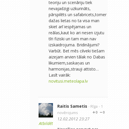
teoriju un scenāriju tiek
nevajadzigi uzkurināts,
pārspilēts un safabricets,tomer
dažas lietas no ta visa man
skiet arī iespējamas un
reālas,kaut ko ari nesen izjutu
tīri fiziski un tam man nav
izskaidrojuma. Bridinājumi?
Varbūt. Bet mēs cilveki tiešam
aizejam arvien tālak no Dabas
likumiem,saskaņas un
harmonijas,strauji attisto…
Lasīt vairāk:
novitusi.meteolapa.lv
Raitis Sametis
- Rīga
- 1
novērojums
0
0
12.02.2012 23:27
Atbildēt