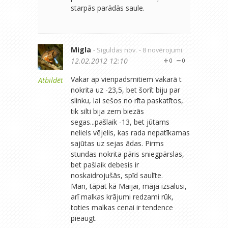
starpās parādās saule.
Migla
- Siguldas nov.
- 8 novērojumi
12.02.2012 12:10
0
0
Vakar ap vienpadsmitiem vakarā t
Atbildēt
nokrita uz -23,5, bet šorīt biju par
slinku, lai sešos no rīta paskatītos,
tik silti bija zem biezās
segas...pašlaik -13, bet jūtams
neliels vējelis, kas rada nepatīkamas
sajūtas uz sejas ādas. Pirms
stundas nokrita pāris sniegpārslas,
bet pašlaik debesis ir
noskaidrojušās, spīd saulīte.
Man, tāpat kā Maijai, māja izsalusi,
arī malkas krājumi redzami rūk,
toties malkas cenai ir tendence
pieaugt.