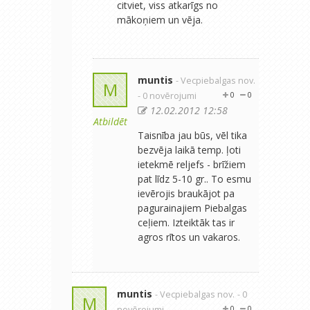
citviet, viss atkarīgs no
mākoņiem un vēja.
muntis
- Vecpiebalgas nov.
M
- 0 novērojumi
0
0
12.02.2012 12:58
Atbildēt
Taisnība jau būs, vēl tika
bezvēja laikā temp. ļoti
ietekmē reljefs - brīžiem
pat līdz 5-10 gr.. To esmu
ievērojis braukājot pa
pagurainajiem Piebalgas
ceļiem. Izteiktāk tas ir
agros rītos un vakaros.
muntis
- Vecpiebalgas nov.
- 0
M
novērojumi
0
0