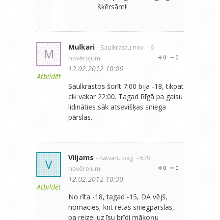
šķērsām!!
Mulkari
- Saulkrastu nov.
- 6
M
novērojumi
0
0
12.02.2012 10:06
Atbildēt
Saulkrastos šorīt 7:00 bija -18, tikpat
cik vakar 22:00. Tagad Rīgā pa gaisu
lidināties sāk atsevišķas sniega
pārslas.
Viljams
- Katvaru pag.
- 679
V
novērojumi
0
0
12.02.2012 10:30
Atbildēt
No rīta -18, tagad -15, DA vējš,
nomācies, krīt retas sniegpārslas,
pa reizei uz īsu brīdi mākoņu