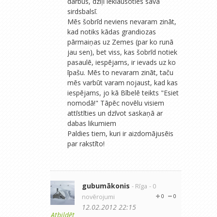
darbus, dziļi ieklausoties savā
sirdsbalsī.
Mēs šobrīd neviens nevaram zināt,
kad notiks kādas grandiozas
pārmaiņas uz Zemes (par ko runā
jau sen), bet viss, kas šobrīd notiek
pasaulē, iespējams, ir ievads uz ko
īpašu. Mēs to nevaram zināt, taču
mēs varbūt varam nojaust, kad kas
iespējams, jo kā Bībelē teikts "Esiet
nomodā!" Tāpēc novēlu visiem
attīstīties un dzīvot saskaņā ar
dabas likumiem
Paldies tiem, kuri ir aizdomājusēis
par rakstīto!
gubumākonis
- Rīga
- 0
novērojumi
0
0
12.02.2012 22:15
Atbildēt