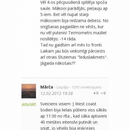
Vēl 4-os pēcpusdienā spīdēja spoža
saule. Mākoņi parādījās, pieļauju ap
5-iem. Bet vēl nupat starp
mākoņiem bija redzama debess. No
snigšanas pagaidām ne vēsts, kur
nu vēl putenis! Termometrs mazliet
noslīdējis: -14 rāda.
Tad nu gaidīsim arī mēs to fronti.
Laikam jau būs veiksmīgi pārciests
arī otrais šīsziemas "leduslaikmets".
Jāgaida nākošais??
Mārča
- Liepāja
- 1291 novērojums
12.02.2012 19:38
0
0
Sveiciens visiem :) West coast
Atbildēt
šodien bija lielais pūtiens viss sākās
ap 11:30 no rīta , kad sāka aptuveni
40 minūtes intensīvi putināt un
snigt, jo vējelis bija ieskŗejies