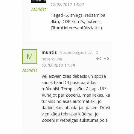
12.02.2012 14:02
Atbildēt
Tagad -5, sniegs, redzamība
4km, DDR <6m/s, putenis.
Jūtami interesantāks laiks:)
muntis
- Vecpiebalgas nov.
- 0
M
novērojumi
0
0
12.02.2012 11:49
Atbildēt
Vēl aizvien zilas debesis un spoža
saule, tikai DR pusē parādās
mākonīši. Temp. svārstās ap -16*.
Runājot par Zosēnu, man liekas, ka
tur viss nolasās automātiski, jo
darbiniekus atlaida jau pasen. Droši
vien kāda tehniska kļūdiņa, jo
Zosēni ir Piebalgas aukstuma pols.