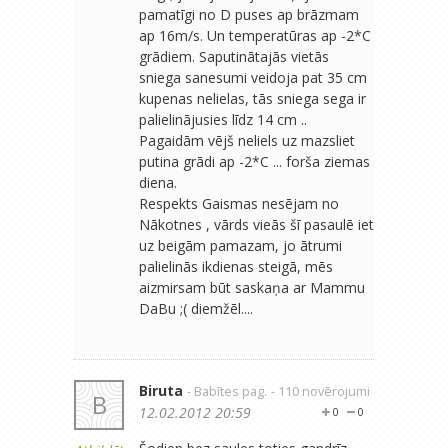
pamatīgi no D puses ap brāzmam
ap 16m/s. Un temperatūras ap -2*C
grādiem. Saputinātajās vietās
sniega sanesumi veidoja pat 35 cm
kupenas nelielas, tās sniega sega ir
palielinājusies līdz 14 cm ..
Pagaidām vējš neliels uz mazsliet
putina grādi ap -2*C ... forša ziemas
diena.
Respekts Gaismas nesējam no
Nākotnes , vārds vieās šī pasaulē iet
uz beigām pamazam, jo ātrumi
palielinās ikdienas steigā, mēs
aizmirsam būt saskaņa ar Mammu
DaBu ;( diemžēl....
Biruta
- Babītes pag.
- 110 novērojumi
B
12.02.2012 20:59
0
0