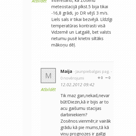
Interesanti, ka Zosēnu
Atbildēt
meteostacijā plkst.5 bija tikai
-16,8 grādi, jo DR vējš 3 m/s.
Liels sals ir tikai bezvējā. Līdzīgi
temperatūras kontrasti visā
Vidzemē un Latgalē, bet valsts
rietumu pusē krietni siltāks
mākoņu dēļ.
Maija
- Jaunpiebalgas pag.
-
M
0 novērojumi
0
0
12.02.2012 09:42
Atbildēt
Tik maz gan,nekad,nevar
būt!Diezin,kā ir bijis ar to
acu gaišumu stacijas
darbiniekiem?
Zosēnos.vienmēr,ir vairāk
grādu kā pie mums,tā kā
viņu prognozes ir galīgi