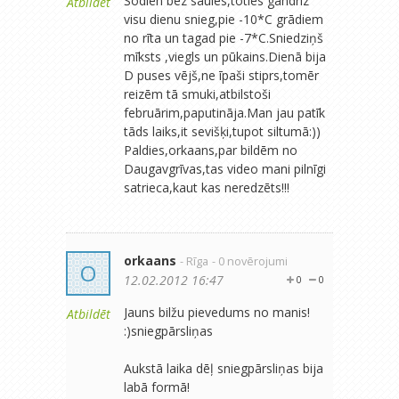
Šodien bez saules,toties gandrīz
Atbildēt
visu dienu snieg,pie -10*C grādiem
no rīta un tagad pie -7*C.Sniedziņš
mīksts ,viegls un pūkains.Dienā bija
D puses vējš,ne īpaši stiprs,tomēr
reizēm tā smuki,atbilstoši
februārim,paputināja.Man jau patīk
tāds laiks,it sevišķi,tupot siltumā:))
Paldies,orkaans,par bildēm no
Daugavgrīvas,tas video mani pilnīgi
satrieca,kaut kas neredzēts!!!
orkaans
- Rīga
- 0 novērojumi
O
12.02.2012 16:47
0
0
Jauns bilžu pievedums no manis!
Atbildēt
:)sniegpārsliņas
Aukstā laika dēļ sniegpārsliņas bija
labā formā!