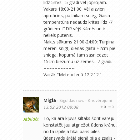
līdz 5m/s. -5 grādi vēl joprojām.
Vakars 18:00-21:00: Vēl aizvien
apmācies, pa laikam snieg. Gaisa
temperatūra nedaudz krītas līdz -7
grādiem. DDR vējš <4m/s un ir
neliels putenis.
Nakts sākums 21:00-24:00: Turpina
mēreni snigt, dienas gaitā +2cm pie
sniega, kopumā tam sasniedzot
15cm biezumu uz zemes. -7 grādi.
--------------------
Vairāk "Meteodienā 12.2.12."
Migla
- Siguldas nov.
- 8 novērojumi
13.02.2012 09:08
0
0
To, ka ārā kļuvis siltāks šorīt varēju
Atbildēt
konstatēt jau atgriežot ūdens krānu,
no tā izpilēja tikai pāris piles -
ūdensvads ārējā sienā bija aizsalis -