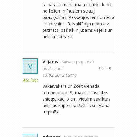
tā parasti manā mājā notiek , kad t
no lieliem mīnusiem strauji
paaugstinās. Paskatījos termometrā
- tikai vairs - 8. Naktī bija nedaudz
putināts, pašlaik ir jūtams vējelis un
neliela dūmaka.
Viljams
- Katvaru pag.
- 679
V
novērojumi
0
0
13.02.2012 09:10
Atbildēt
Vakarvakarā un šorīt vienāda
temperatūra -9, mazliet sasnidzis
sniegs, kādi 3 cm. Vietām savilktas
nelielas kupenas. Pašlaik snigšana
turpinās.
orkaans