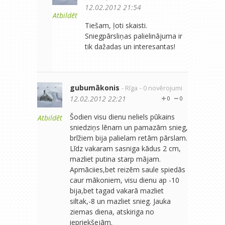
12.02.2012 21:54
Atbildēt
Tiešam, ļoti skaisti.
Sniegpārsliņas palielinājuma ir
tik dažadas un interesantas!
gubumākonis
- Rīga
- 0 novērojumi
12.02.2012 22:21
0
0
Šodien visu dienu neliels pūkains
Atbildēt
sniedziņs lēnam un pamazām snieg,
brīžiem bija palielam retām pārslam.
Līdz vakaram sasniga kādus 2 cm,
mazliet putina starp mājam.
Apmāciies,bet reizēm saule spiedās
caur mākoniem, visu dienu ap -10
bija,bet tagad vakarā mazliet
siltak,-8 un mazliet snieg. Jauka
ziemas diena, atskiriga no
iepriekšejām.