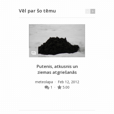
Vēl par šo tēmu
Putenis, atkusnis un
ziemas atgriešanās
g
meteolapa
· Feb 12, 2012
1
·
5.00