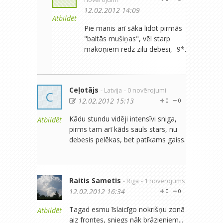
12.02.2012 14:09
Atbildēt
Pie manis arī sāka lidot pirmās
"baltās mušiņas", vēl starp
mākoņiem redz zilu debesi, -9*.
Ceļotājs
- Latvija
- 0 novērojumi
C
12.02.2012 15:13
0
0
Kādu stundu vidēji intensīvi sniga,
Atbildēt
pirms tam arī kāds sauls stars, nu
debesis pelēkas, bet patīkams gaiss.
Raitis Sametis
- Rīga
- 1 novērojums
12.02.2012 16:34
0
0
Tagad esmu īslaicīgo nokrišņu zonā
Atbildēt
aiz frontes, sniegs nāk brāzieniem...