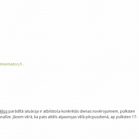
eteenlaitos.fi
.
tēlos
parādītā situācija ir atbilstoša konkrētās dienas novērojumiem, pulksten
s analīze. Jāņem vērā, ka pats attēls atjaunojas vēlā pēcpusdienā, ap pulksten 17-