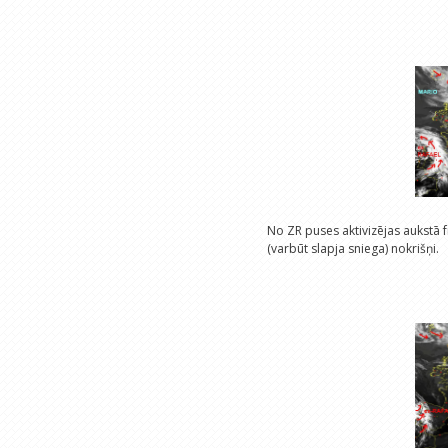
No ZR puses aktivizējas aukstā fr
(varbūt slapja sniega) nokrišņi.