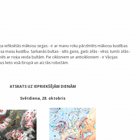
ņa iefiksētās mākoņu segas - ir ar manu roku pārzīmēts mākoņu kustības
sa masu kustību. Sarkanās bultas - silts gaiss, gaiši zilās - vēss; tumši zilās -
mēti ar riņķa veida bultām. Pie cikloniem un anticikloniem - ir Vācijas
rus lieto visā Eiropā un aiz tās robežām.
ATSKATS UZ IEPRIEKŠĒJĀM DIENĀM
Svētdiena, 28. oktobris