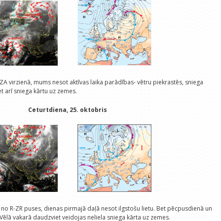
 ZA virzienā, mums nesot aktīvas laika parādības- vētru piekrastēs, sniega
 arī sniega kārtu uz zemes.
Ceturtdiena, 25. oktobris
i no R-ZR puses, dienas pirmajā daļā nesot ilgstošu lietu. Bet pēcpusdienā un
 Vēlā vakarā daudzviet veidojas neliela sniega kārta uz zemes.