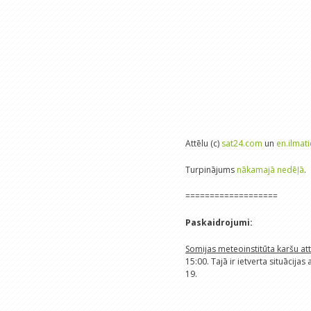
Attēlu (c)
sat24.com
un
en.ilmati
Turpinājums
nākamajā nedēļā
.
===================
Paskaidrojumi:
Somijas meteoinstitūta karšu at
15:00. Tajā ir ietverta situācija
19.