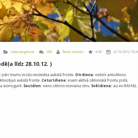
Laika prognozes
·
288
·
Raitis Sametis
·
4.00
·
22.10.2012 10:2
dēļa līdz 28.10.12. )
:
pāri mums virzās neizteikta aukstā fronte.
Otrdiena:
neliels anticiklons.
tivizējas aukstā fronte.
Ceturtdiena:
esam aktīvā cikloniskā frontu joslā.
na aizmugurē.
Sestdien:
viens ciklons nomaina otru.
Svētdiena:
aiz ex-RAFAEL