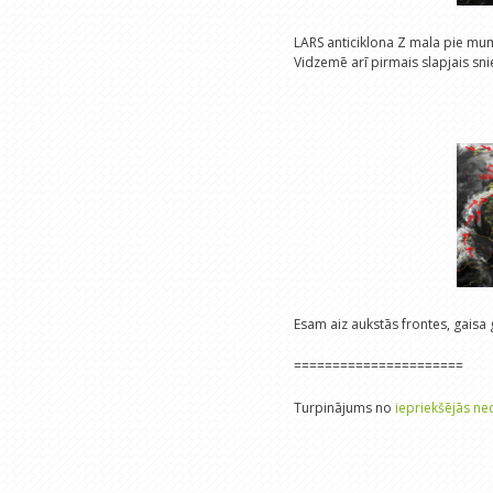
LARS anticiklona Z mala pie mums.
Vidzemē arī pirmais slapjais sni
Esam aiz aukstās frontes, gais
======================
Turpinājums no
iepriekšējās ne