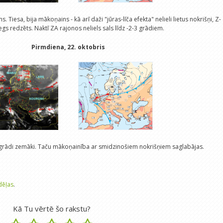
 Tiesa, bija mākoņains - kā arī daži "jūras-līča efekta" nelieli lietus nokrišņi, Z-
egs redzēts. Naktī ZA rajonos neliels sals līdz -2-3 grādiem.
Pirmdiena, 22. oktobris
a grādi zemāki. Taču mākoņainība ar smidzinošiem nokrišņiem saglabājas.
dēļas
.
Kā Tu vērtē šo rakstu?