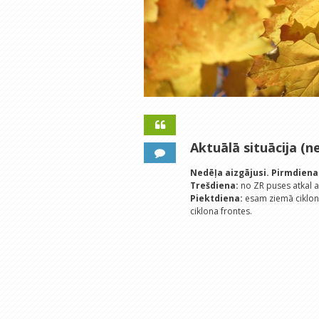
Aktuālā situācija (ne
Nedēļa aizgājusi.
Pirmdiena
Trešdiena:
no ZR puses atkal ak
Piektdiena:
esam ziemā ciklo
ciklona frontes.