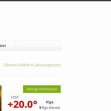
Ieiet
Sākums
»
Raksti
»
Laika prognozes
Iesniegt novērojumus
10:50
+20.0°
Rīga
Rīga (lidosta)