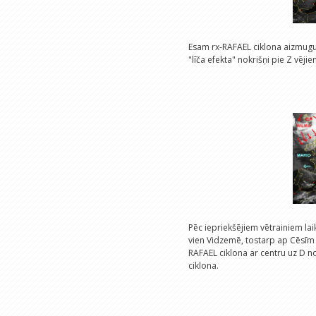
Esam rx-RAFAEL ciklona aizmugurē
"līča efekta" nokrišņi pie Z vējie
Pēc iepriekšējiem vētrainiem laik
vien Vidzemē, tostarp ap Cēsīm
RAFAEL ciklona ar centru uz D no
ciklona.