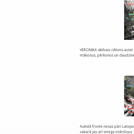
VERONIKA aktīvais ciklons aiziet
mākoņus, pērkonus un daudzviet
Aukstā fronte nesas pāri Latvija
vakarā jau arī sniega nokrišņus.