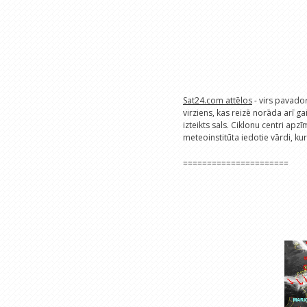
Sat24.com attēlos
- virs pavado
virziens, kas reizē norāda arī gai
izteikts sals. Ciklonu centri apzī
meteoinstitūta iedotie vārdi, ku
======================