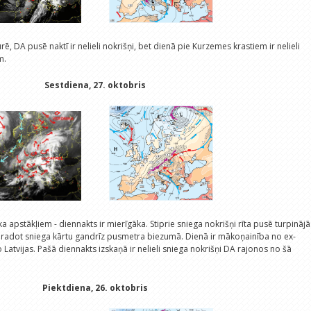
, DA pusē naktī ir nelieli nokrišņi, bet dienā pie Kurzemes krastiem ir nelieli
m.
Sestdiena, 27. oktobris
a apstākļiem - diennakts ir mierīgāka. Stiprie sniega nokrišņi rīta pusē turpinājā
 radot sniega kārtu gandrīz pusmetra biezumā. Dienā ir mākoņainība no ex-
 Latvijas. Pašā diennakts izskaņā ir nelieli sniega nokrišņi DA rajonos no šā
Piektdiena, 26. oktobris