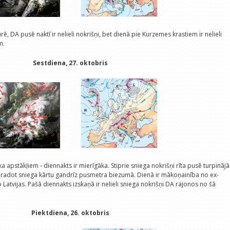
, DA pusē naktī ir nelieli nokrišņi, bet dienā pie Kurzemes krastiem ir nelieli
m.
Sestdiena, 27. oktobris
a apstākļiem - diennakts ir mierīgāka. Stiprie sniega nokrišņi rīta pusē turpinājā
 radot sniega kārtu gandrīz pusmetra biezumā. Dienā ir mākoņainība no ex-
 Latvijas. Pašā diennakts izskaņā ir nelieli sniega nokrišņi DA rajonos no šā
Piektdiena, 26. oktobris