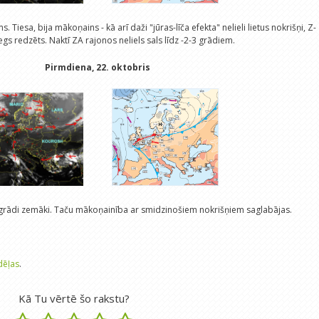
 Tiesa, bija mākoņains - kā arī daži "jūras-līča efekta" nelieli lietus nokrišņi, Z-
egs redzēts. Naktī ZA rajonos neliels sals līdz -2-3 grādiem.
Pirmdiena, 22. oktobris
a grādi zemāki. Taču mākoņainība ar smidzinošiem nokrišņiem saglabājas.
dēļas
.
Kā Tu vērtē šo rakstu?