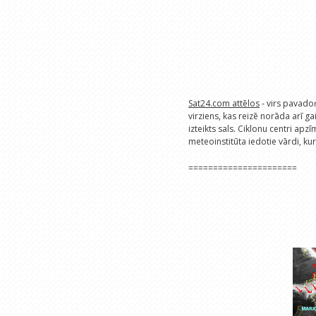
Sat24.com attēlos
- virs pavado
virziens, kas reizē norāda arī gai
izteikts sals. Ciklonu centri apzī
meteoinstitūta iedotie vārdi, ku
======================