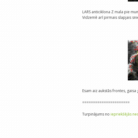
LARS anticiklona Z mala pie mums.
Vidzemē arī pirmais slapjais sni
Esam aiz aukstās frontes, gais
======================
Turpinājums no
iepriekšējās ne