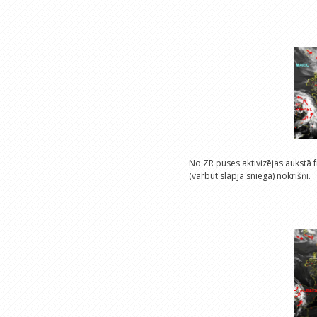
No ZR puses aktivizējas aukstā fr
(varbūt slapja sniega) nokrišņi.