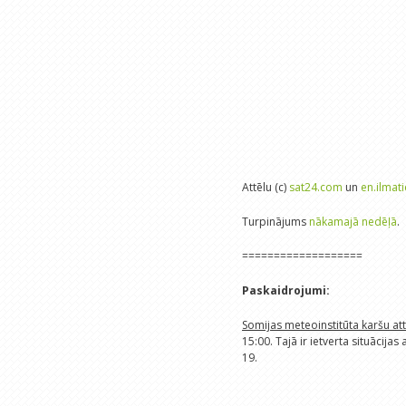
Attēlu (c)
sat24.com
un
en.ilmati
Turpinājums
nākamajā nedēļā
.
===================
Paskaidrojumi:
Somijas meteoinstitūta karšu at
15:00. Tajā ir ietverta situācija
19.