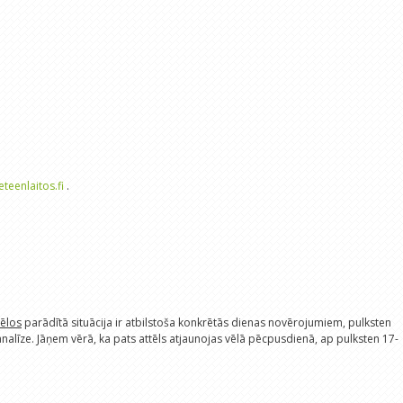
eteenlaitos.fi
.
tēlos
parādītā situācija ir atbilstoša konkrētās dienas novērojumiem, pulksten
s analīze. Jāņem vērā, ka pats attēls atjaunojas vēlā pēcpusdienā, ap pulksten 17-