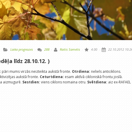
Laika prognozes
·
288
·
Raitis Sametis
·
4.00
·
22.10.2012 10:2
dēļa līdz 28.10.12. )
:
pāri mums virzās neizteikta aukstā fronte.
Otrdiena:
neliels anticiklons.
tivizējas aukstā fronte.
Ceturtdiena:
esam aktīvā cikloniskā frontu joslā.
na aizmugurē.
Sestdien:
viens ciklons nomaina otru.
Svētdiena:
aiz ex-RAFAEL