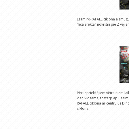
Esam rx-RAFAEL ciklona aizmugurē
"līča efekta" nokrišņi pie Z vējie
Pēc iepriekšējiem vētrainiem laik
vien Vidzemē, tostarp ap Cēsīm
RAFAEL ciklona ar centru uz D no
ciklona.