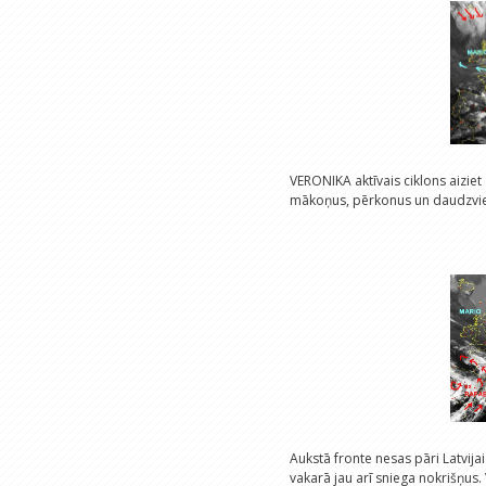
VERONIKA aktīvais ciklons aiziet
mākoņus, pērkonus un daudzviet
Aukstā fronte nesas pāri Latvija
vakarā jau arī sniega nokrišņus.