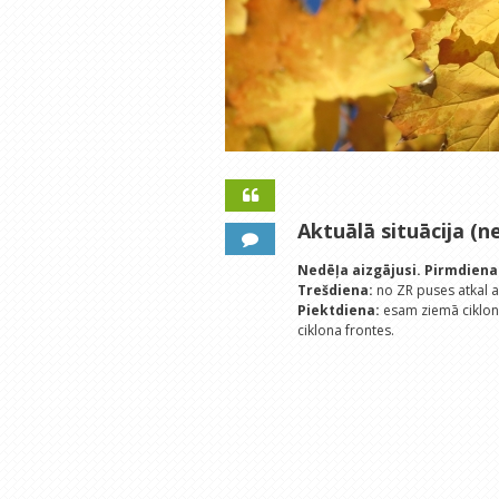
Aktuālā situācija (ne
Nedēļa aizgājusi.
Pirmdiena
Trešdiena:
no ZR puses atkal ak
Piektdiena:
esam ziemā ciklo
ciklona frontes.