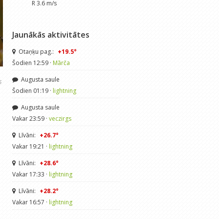
R 3.6 m/s
Jaunākās aktivitātes
Otaņķu pag.:
+19.5°
Šodien 12:59 ·
Mārča
Augusta saule
6
Šodien 01:19 ·
lightning
Augusta saule
Vakar 23:59 ·
veczirgs
Līvāni:
+26.7°
Vakar 19:21 ·
lightning
Līvāni:
+28.6°
Vakar 17:33 ·
lightning
Līvāni:
+28.2°
Vakar 16:57 ·
lightning