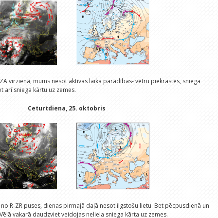
 ZA virzienā, mums nesot aktīvas laika parādības- vētru piekrastēs, sniega
 arī sniega kārtu uz zemes.
Ceturtdiena, 25. oktobris
i no R-ZR puses, dienas pirmajā daļā nesot ilgstošu lietu. Bet pēcpusdienā un
 Vēlā vakarā daudzviet veidojas neliela sniega kārta uz zemes.