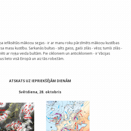
ņa iefiksētās mākoņu segas - ir ar manu roku pārzīmēts mākoņu kustības
sa masu kustību. Sarkanās bultas - silts gaiss, gaiši zilās - vēss; tumši zilās -
mēti ar riņķa veida bultām. Pie cikloniem un anticikloniem - ir Vācijas
rus lieto visā Eiropā un aiz tās robežām.
ATSKATS UZ IEPRIEKŠĒJĀM DIENĀM
Svētdiena, 28. oktobris