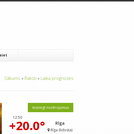
Ieiet
Sākums
»
Raksti
»
Laika prognozes
Iesniegt novērojumus
12:50
+20.0°
Rīga
Rīga (lidosta)