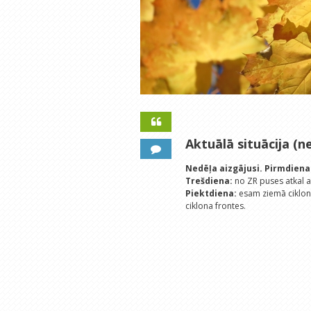
Aktuālā situācija (ne
Nedēļa aizgājusi.
Pirmdiena
Trešdiena:
no ZR puses atkal ak
Piektdiena:
esam ziemā ciklo
ciklona frontes.