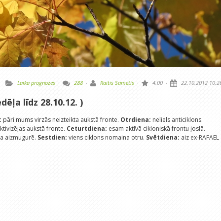
Laika prognozes
·
288
·
Raitis Sametis
·
4.00
·
22.10.2012 10:2
dēļa līdz 28.10.12. )
:
pāri mums virzās neizteikta aukstā fronte.
Otrdiena:
neliels anticiklons.
tivizējas aukstā fronte.
Ceturtdiena:
esam aktīvā cikloniskā frontu joslā.
na aizmugurē.
Sestdien:
viens ciklons nomaina otru.
Svētdiena:
aiz ex-RAFAEL