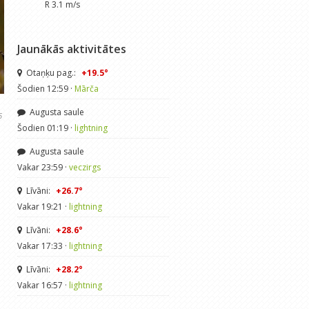
R 3.1 m/s
Jaunākās aktivitātes
Otaņķu pag.:
+19.5°
Šodien 12:59 ·
Mārča
Augusta saule
6
Šodien 01:19 ·
lightning
Augusta saule
Vakar 23:59 ·
veczirgs
Līvāni:
+26.7°
Vakar 19:21 ·
lightning
Līvāni:
+28.6°
Vakar 17:33 ·
lightning
Līvāni:
+28.2°
Vakar 16:57 ·
lightning