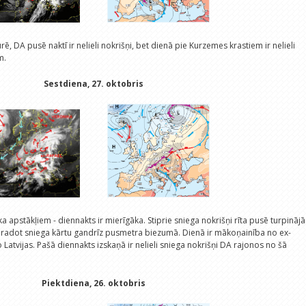
, DA pusē naktī ir nelieli nokrišņi, bet dienā pie Kurzemes krastiem ir nelieli
m.
Sestdiena, 27. oktobris
a apstākļiem - diennakts ir mierīgāka. Stiprie sniega nokrišņi rīta pusē turpinājā
 radot sniega kārtu gandrīz pusmetra biezumā. Dienā ir mākoņainība no ex-
 Latvijas. Pašā diennakts izskaņā ir nelieli sniega nokrišņi DA rajonos no šā
Piektdiena, 26. oktobris