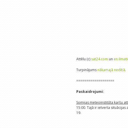
Attēlu (c)
sat24.com
un
en.ilmati
Turpinājums
nākamajā nedēļā
.
===================
Paskaidrojumi:
Somijas meteoinstitūta karšu at
15:00. Tajā ir ietverta situācija
19.