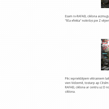
Esam rx-RAFAEL ciklona aizmugurē
"līča efekta" nokrišņi pie Z vējie
Pēc iepriekšējiem vētrainiem laik
vien Vidzemē, tostarp ap Cēsīm
RAFAEL ciklona ar centru uz D no
ciklona.