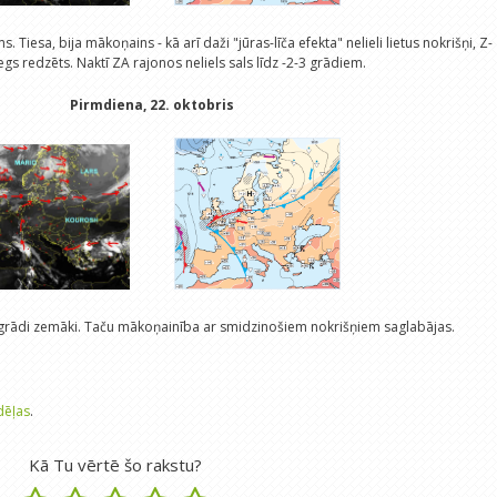
 Tiesa, bija mākoņains - kā arī daži "jūras-līča efekta" nelieli lietus nokrišņi, Z-
egs redzēts. Naktī ZA rajonos neliels sals līdz -2-3 grādiem.
Pirmdiena, 22. oktobris
a grādi zemāki. Taču mākoņainība ar smidzinošiem nokrišņiem saglabājas.
dēļas
.
Kā Tu vērtē šo rakstu?