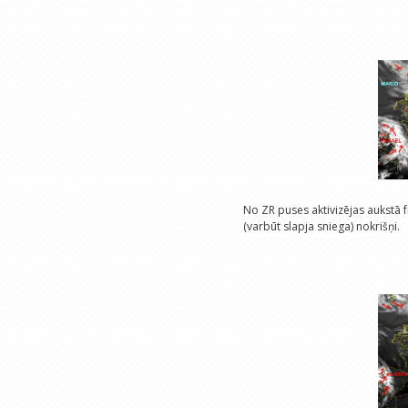
No ZR puses aktivizējas aukstā fr
(varbūt slapja sniega) nokrišņi.