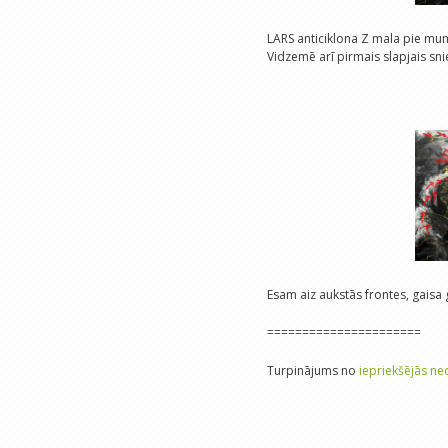
LARS anticiklona Z mala pie mums.
Vidzemē arī pirmais slapjais sni
Esam aiz aukstās frontes, gais
======================
Turpinājums no
iepriekšējās ne