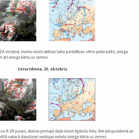
 ZA virzienā, mums nesot aktīvas laika parādības- vētru piekrastēs, sniega
 arī sniega kārtu uz zemes.
Ceturtdiena, 25. oktobris
i no R-ZR puses, dienas pirmajā daļā nesot ilgstošu lietu. Bet pēcpusdienā un
 Vēlā vakarā daudzviet veidojas neliela sniega kārta uz zemes.