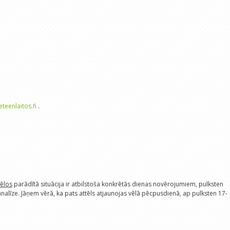
eteenlaitos.fi
.
tēlos
parādītā situācija ir atbilstoša konkrētās dienas novērojumiem, pulksten
s analīze. Jāņem vērā, ka pats attēls atjaunojas vēlā pēcpusdienā, ap pulksten 17-