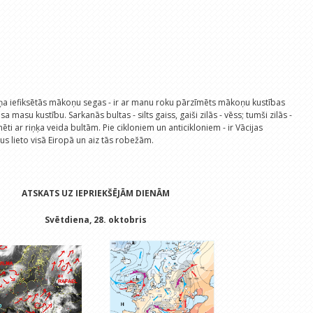
ņa iefiksētās mākoņu segas - ir ar manu roku pārzīmēts mākoņu kustības
sa masu kustību. Sarkanās bultas - silts gaiss, gaiši zilās - vēss; tumši zilās -
mēti ar riņķa veida bultām. Pie cikloniem un anticikloniem - ir Vācijas
rus lieto visā Eiropā un aiz tās robežām.
ATSKATS UZ IEPRIEKŠĒJĀM DIENĀM
Svētdiena, 28. oktobris