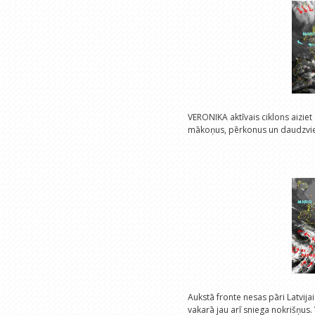
VERONIKA aktīvais ciklons aiziet
mākoņus, pērkonus un daudzviet
Aukstā fronte nesas pāri Latvija
vakarā jau arī sniega nokrišņus.