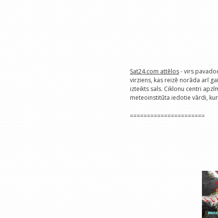
Sat24.com attēlos
- virs pavado
virziens, kas reizē norāda arī gai
izteikts sals. Ciklonu centri apzī
meteoinstitūta iedotie vārdi, ku
======================