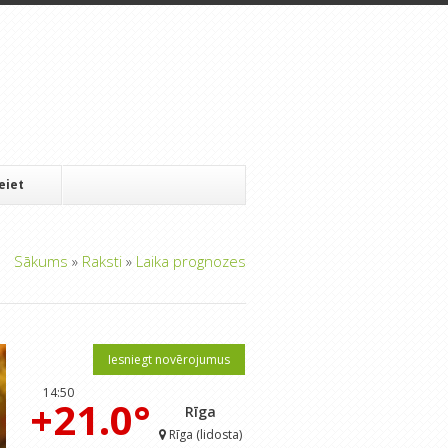
Ieiet
Sākums
»
Raksti
»
Laika prognozes
Iesniegt novērojumus
14:50
+21.0°
Rīga
Rīga (lidosta)