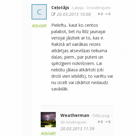
Ceļotājs
- Latvija
- 0 novērojumi
C
20.03.2013 10:08
0
0
Piekrītu.. kaut ko centos
Atbildēt
palabot, bet nu līdz jaunajai
versijai jāiztiek ar to, kas ir.
Rakstā arī vairākas reizes
atkārtjas atsevišķas teikuma
daļas, piem., par puteni un
spēcīgiem nokrišņiem. Lai
nebūtu jālasa atkārtoti (citi
droši vien iebildīs), to varētu vai
nu izcelt vai izkārtot nedaudz
savādāk.
Weatherman
- Dikļu pag.
-
43 novērojumi
0
0
20.03.2013 11:59
Atbildēt