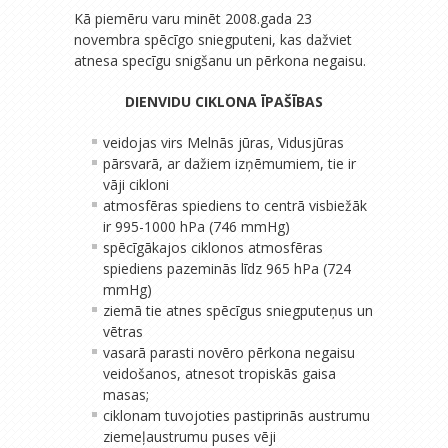
Kā piemēru varu minēt 2008.gada 23
novembra spēcīgo sniegputeni, kas dažviet
atnesa specīgu snigšanu un pērkona negaisu.
DIENVIDU CIKLONA ĪPAŠĪBAS
veidojas virs Melnās jūras, Vidusjūras
pārsvarā, ar dažiem izņēmumiem, tie ir
vāji cikloni
atmosfēras spiediens to centrā visbiežāk
ir 995-1000 hPa (746 mmHg)
spēcīgākajos ciklonos atmosfēras
spiediens pazeminās līdz 965 hPa (724
mmHg)
ziemā tie atnes spēcīgus sniegputeņus un
vētras
vasarā parasti novēro pērkona negaisu
veidošanos, atnesot tropiskās gaisa
masas;
ciklonam tuvojoties pastiprinās austrumu
ziemeļaustrumu puses vēji