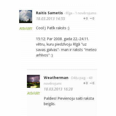
Raitis Sametis
- Rīga
- 1 novērojums
18.03.2013 14:55
0
0
Cool:) Patīk raksts :)
Atbildēt
15:12: Par 2008. gada 22.-24.11.
vētru, kuru piedzīvoju Rīgā "uz
savas galvas"- man ir raksts "meteo
arhīvos" :)
Weatherman
- Dikļu pag.
- 43
novērojumi
0
0
18.03.2013 16:28
Atbildēt
Paldies! Pievienoju saiti raksta
beigās.