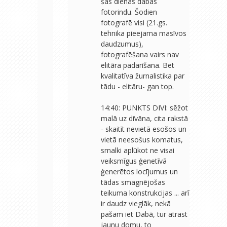
šās dienas dabas
fotorindu. Šodien
fotografē visi (21.gs.
tehnika pieejama masīvos
daudzumus),
fotografēšana vairs nav
elitāra padarīšana. Bet
kvalitatīva žurnalistika par
tādu - elitāru- gan top.
14:40: PUNKTS DIVI: sēžot
malā uz dīvāna, cita rakstā
- skaitīt nevietā esošos un
vietā neesošus komatus,
smalki aplūkot ne visai
veiksmīgus ģenetīvā
ģenerētos locījumus un
tādas smagnējošas
teikuma konstrukcijas ... arī
ir daudz vieglāk, nekā
pašam iet Dabā, tur atrast
jaunu domu, to