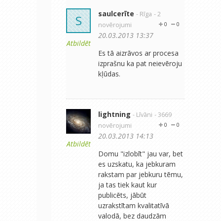
saulcerīte
- Rīga
- 2
S
novērojumi
0
0
20.03.2013 13:37
Atbildēt
Es tā aizrāvos ar procesa
izprašnu ka pat neievēroju
kļūdas.
lightning
- Līvāni
- 3669
novērojumi
0
0
20.03.2013 14:13
Atbildēt
Domu "izlobīt" jau var, bet
es uzskatu, ka jebkuram
rakstam par jebkuru tēmu,
ja tas tiek kaut kur
publicēts, jābūt
uzrakstītam kvalitatīvā
valodā, bez daudzām