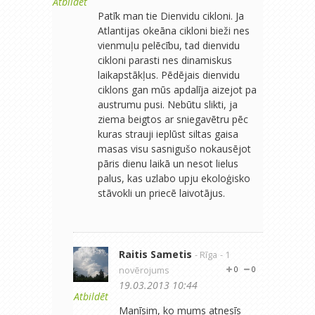
Atbildēt
Patīk man tie Dienvidu cikloni. Ja
Atlantijas okeāna cikloni bieži nes
vienmuļu pelēcību, tad dienvidu
cikloni parasti nes dinamiskus
laikapstākļus. Pēdējais dienvidu
ciklons gan mūs apdalīja aizejot pa
austrumu pusi. Nebūtu slikti, ja
ziema beigtos ar sniegavētru pēc
kuras strauji ieplūst siltas gaisa
masas visu sasnigušo nokausējot
pāris dienu laikā un nesot lielus
palus, kas uzlabo upju ekoloģisko
stāvokli un priecē laivotājus.
Raitis Sametis
- Rīga
- 1
novērojums
0
0
19.03.2013 10:44
Atbildēt
Manīsim, ko mums atnesīs