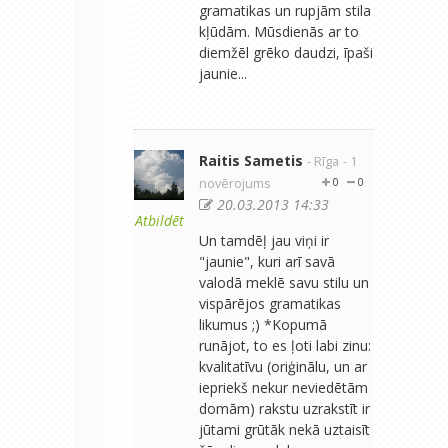
gramatikas un rupjām stila
kļūdām. Mūsdienās ar to
diemžēl grēko daudzi, īpaši
jaunie...
Raitis Sametis
- Rīga
- 1
novērojums
0
0
20.03.2013 14:33
Atbildēt
Un tamdēļ jau viņi ir
"jaunie", kuri arī savā
valodā meklē savu stilu un
vispārējos gramatikas
likumus ;) *Kopumā
runājot, to es ļoti labi zinu:
kvalitatīvu (oriģinālu, un ar
iepriekš nekur neviedētām
domām) rakstu uzrakstīt ir
jūtami grūtāk nekā uztaisīt