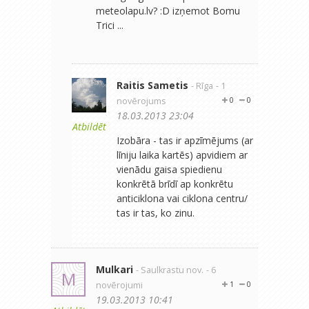
meteolapu.lv? :D izņemot Bomu
Trici ...
Raitis Sametis
- Rīga
- 1
novērojums
0
0
18.03.2013 23:04
Atbildēt
Izobāra - tas ir apzīmējums (ar
līniju laika kartēs) apvidiem ar
vienādu gaisa spiedienu
konkrētā brīdī ap konkrētu
anticiklona vai ciklona centru/
tas ir tas, ko zinu.
Mulkari
- Saulkrastu nov.
- 6
M
novērojumi
1
0
19.03.2013 10:41