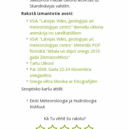
Skandināvijas valstīm.
Rakstā izmantotie avoti:
VSIA "Latvijas Vides, ģeoloģijas un
meteoroloģijas centrs" dienvidu ciklona
animācija no satelītattēliem
VSIA "Latvijas Vides, ģeoloģijas un
meteoroloģijas centrs" Meteriāls PDF
formātā "Atkala un stiprs sniegs 2010.
gada Ziemassvētkos"
Tartu Ulikool
Par 2008. Gada 22-24 Novembra
sniegavētru
Sniega vētra Monika ar fotografijām
Sinoptisko karšu attēli:
Eesti Meteoroloogia ja Hudroloogia
Instituut.
Kā Tu vērtē šo rakstu?