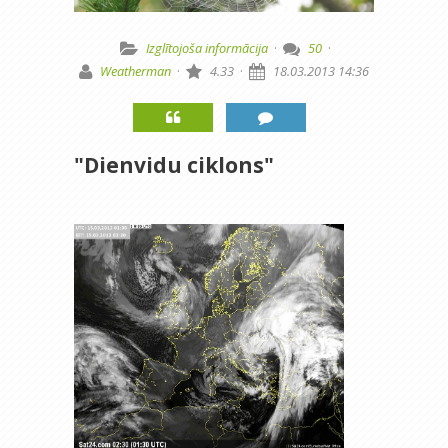
Izglītojoša informācija
·
50
·
Weatherman
·
4.33
·
18.03.2013 14:36
"Dienvidu ciklons"