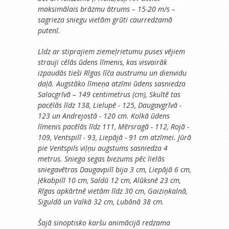
maksimālais brāzmu ātrums – 15-20 m/s –
sagrieza sniegu vietām grūti caurredzamā
putenī.
Līdz ar stiprajiem ziemeļrietumu puses vējiem
strauji cēlās ūdens līmenis, kas visvairāk
izpaudās tieši Rīgas līča austrumu un dienvidu
daļā. Augstāko līmeņa atzīmi ūdens sasniedza
Salacgrīvā – 149 centimetrus (cm), Skultē tas
pacēlās līdz 138, Lielupē - 125, Daugavgrīvā -
123 un Andrejostā - 120 cm. Kolkā ūdens
līmenis pacēlās līdz 111, Mērsragā - 112, Rojā -
109, Ventspilī - 93, Liepājā - 91 cm atzīmei. Jūrā
pie Ventspils viļņu augstums sasniedza 4
metrus. Sniega segas biezums pēc lielās
sniegavētras Daugavpilī bija 3 cm, Liepājā 6 cm,
Jēkabpilī 10 cm, Saldū 12 cm, Alūksnē 23 cm,
Rīgas apkārtnē vietām līdz 30 cm, Gaiziņkalnā,
Siguldā un Valkā 32 cm, Lubānā 38 cm.
Šajā sinoptisko karšu animācijā redzama