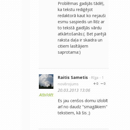
Problēmas gadijās tādēļ,
ka tekstu rediģējot
redaktorā kaut ko nejauši
esmu saspiedis un līdz ar
to tekstā gaidījās vārdu
atkārtošanās:(. Bet parējā
raksta daļa ir skaidra un
citiem lasītājiem
saprotama:)
Raitis Sametis
- Rīga
- 1
novērojums
0
0
20.03.2013 13:06
Atbildēt
Es jau cenšos domu izlobīt
arī no daudz "smagākiem"
tekstiem, kā šis ;)