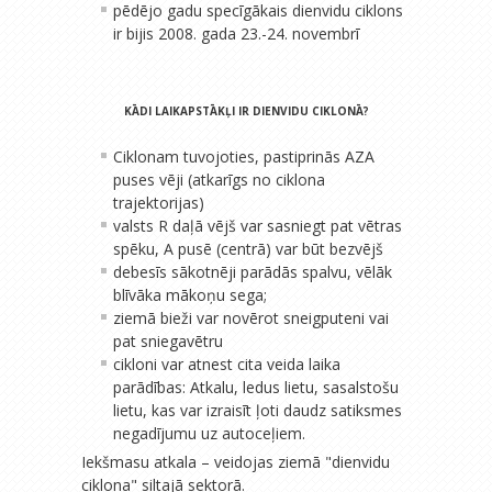
pēdējo gadu specīgākais dienvidu ciklons
ir bijis 2008. gada 23.-24. novembrī
KĀDI LAIKAPSTĀKĻI IR DIENVIDU CIKLONĀ?
Ciklonam tuvojoties, pastiprinās AZA
puses vēji (atkarīgs no ciklona
trajektorijas)
valsts R daļā vējš var sasniegt pat vētras
spēku, A pusē (centrā) var būt bezvējš
debesīs sākotnēji parādās spalvu, vēlāk
blīvāka mākoņu sega;
ziemā bieži var novērot sneigputeni vai
pat sniegavētru
cikloni var atnest cita veida laika
parādības: Atkalu, ledus lietu, sasalstošu
lietu, kas var izraisīt ļoti daudz satiksmes
negadījumu uz autoceļiem.
Iekšmasu atkala – veidojas ziemā "dienvidu
ciklona" siltajā sektorā.