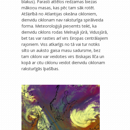
blakus). Parasti attēlos redzamas biezas
mākoņu masas, kas pēc tam sāk rotēt.
Atšķirībā no Atlantijas okeāna cikloniem,
dienvidu ciklonam nav raksturīga spirālveida
forma. Meteoroloģijā pieņemts teikt, ka
dienvidu ciklons rodas Melnajā jūrā, Vidusjūrā,
bet tas var rasties arī virs Eiropas centrālajiem
rajoniem. Viss atkarīgs no tā vai tur notiks
silto un auksto gaisa masu sadursme, bez
tam cikloni var veidoties virs Biskajas līča un
kopā ar citu ciklonu veidot dienvidu ciklonam
raksturīgās īpašības.