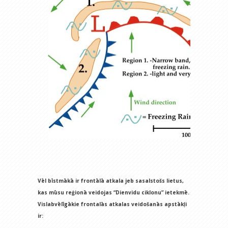
Vēl bīstmākā ir frontālā atkala jeb sasalstošs lietus,
kas mūsu reģionā veidojas “Dienvidu ciklonu” ietekmē.
Vislabvēlīgākie frontalās atkalas veidošanās apstākļi
ir: