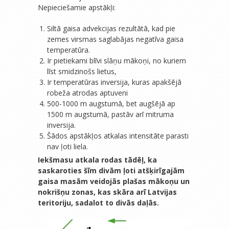
Nepieciešamie apstākļi:
Siltā gaisa advekcijas rezultātā, kad pie
zemes virsmas saglabājas negatīva gaisa
temperatūra.
Ir pietiekami blīvi slāņu mākoņi, no kuriem
līst smidzinošs lietus,
Ir temperatūras inversija, kuras apakšējā
robeža atrodas aptuveni
500-1000 m augstumā, bet augšējā ap
1500 m augstumā, pastāv arī mitruma
inversija.
Šādos apstākļos atkalas intensitāte parasti
nav ļoti liela.
Iekšmasu atkala rodas tādēļ, ka
saskaroties šīm divām ļoti atšķirīgajām
gaisa masām veidojās plašas mākoņu un
nokrišņu zonas, kas skāra arī Latvijas
teritoriju, sadalot to divās daļās.