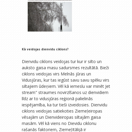
Kā veidojas dienvidu ciklons?
Dienvidu ciklons veidojas tur kur ir silto un
auksto gaisa masu sadursmes rezultātā. Bieži
ciklons veidojas virs Melnās jūras un
Vidusjūras, kur tas iegūst savu savu spēku virs
siltajiem ūdeņiem. Vēl kā iemeslu var minēt Jet
stream" straumes novirzīšanos uz dienvidiem
līdz ar to vidusjūras reģionā palielinās
iespējamība, ka tur tieši izveidosies. Dienvidu
ciklons veidojas satiekoties Ziemeļeiropas
vēsajām un Dienvideiropas siltajām gaisa
masām. Vēl kā viens no Dievidu ciklonu
rašanās faktoriem, ZiemeļItālijā ir