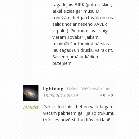
tagadējais BIRK (patreiz škiet,
atkal aizies gar mūsu D
robežām, bet jau tuvāk mums -
salīdzinot ar neseno XAVER
virpuli...). Pie mums var snigt
vietām šovakar (laikam
minimāli šur tur birst pārslas
jau tagad) un drusku vairāk rīt.
Savienojumā ar kādiem
puteņiem.
lightning
- Līvāni
- 3669 novērojumi
18.03.2013 20:29
0
0
Raksts ļoti labs, bet nu valoda gan
Atbildēt
vietām pabriesmīga... Ja šo trūkumu
izdosies novērst, tad būs ļoti labi!