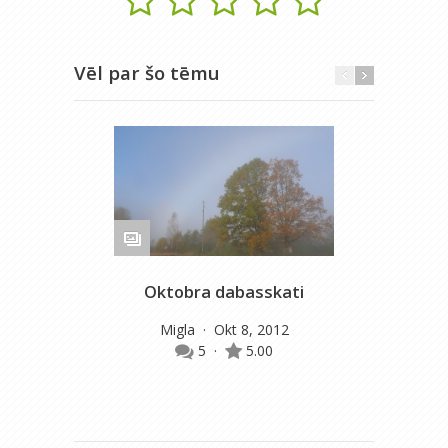
Vēl par šo tēmu
Oktobra dabasskati
Migla
· Okt 8, 2012
5
·
5.00