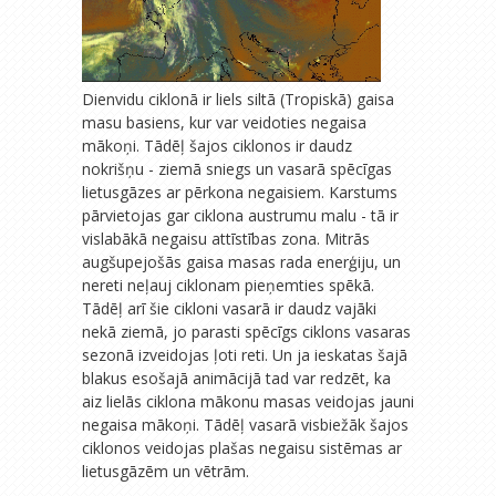
Dienvidu ciklonā ir liels siltā (Tropiskā) gaisa
masu basiens, kur var veidoties negaisa
mākoņi. Tādēļ šajos ciklonos ir daudz
nokrišņu - ziemā sniegs un vasarā spēcīgas
lietusgāzes ar pērkona negaisiem. Karstums
pārvietojas gar ciklona austrumu malu - tā ir
vislabākā negaisu attīstības zona. Mitrās
augšupejošās gaisa masas rada enerģiju, un
nereti neļauj ciklonam pieņemties spēkā.
Tādēļ arī šie cikloni vasarā ir daudz vajāki
nekā ziemā, jo parasti spēcīgs ciklons vasaras
sezonā izveidojas ļoti reti. Un ja ieskatas šajā
blakus esošajā animācijā tad var redzēt, ka
aiz lielās ciklona mākonu masas veidojas jauni
negaisa mākoņi. Tādēļ vasarā visbiežāk šajos
ciklonos veidojas plašas negaisu sistēmas ar
lietusgāzēm un vētrām.