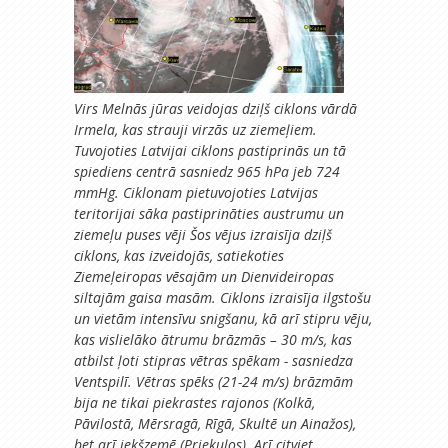
Virs Melnās jūras veidojas dziļš ciklons vārdā
Irmela, kas strauji virzās uz ziemeļiem.
Tuvojoties Latvijai ciklons pastiprinās un tā
spiediens centrā sasniedz 965 hPa jeb 724
mmHg. Ciklonam pietuvojoties Latvijas
teritorijai sāka pastiprināties austrumu un
ziemeļu puses vēji Šos vējus izraisīja dziļš
ciklons, kas izveidojās, satiekoties
Ziemeļeiropas vēsajām un Dienvideiropas
siltajām gaisa masām. Ciklons izraisīja ilgstošu
un vietām intensīvu snigšanu, kā arī stipru vēju,
kas vislielāko ātrumu brāzmās – 30 m/s, kas
atbilst ļoti stipras vētras spēkam - sasniedza
Ventspilī. Vētras spēks (21-24 m/s) brāzmām
bija ne tikai piekrastes rajonos (Kolkā,
Pāvilostā, Mērsragā, Rīgā, Skultē un Ainažos),
bet arī iekšzemē (Priekuļos). Arī citviet