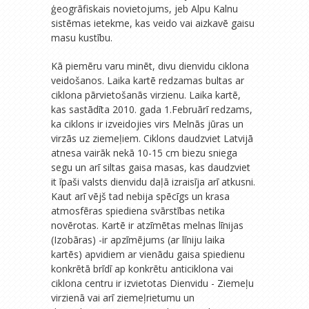
ģeogrāfiskais novietojums, jeb Alpu Kalnu
sistēmas ietekme, kas veido vai aizkavē gaisu
masu kustību.
Kā piemēru varu minēt, divu dienvidu ciklona
veidošanos. Laika kartē redzamas bultas ar
ciklona pārvietošanās virzienu. Laika kartē,
kas sastādīta 2010. gada 1.Februārī redzams,
ka ciklons ir izveidojies virs Melnās jūras un
virzās uz ziemeļiem. Ciklons daudzviet Latvijā
atnesa vairāk nekā 10-15 cm biezu sniega
segu un arī siltas gaisa masas, kas daudzviet
it īpaši valsts dienvidu daļā izraisīja arī atkusni.
Kaut arī vējš tad nebija spēcīgs un krasa
atmosfēras spiediena svārstības netika
novērotas. Kartē ir atzīmētas melnas līnijas
(Izobāras) -ir apzīmējums (ar līniju laika
kartēs) apvidiem ar vienādu gaisa spiedienu
konkrētā brīdī ap konkrētu anticiklona vai
ciklona centru ir izvietotas Dienvidu - Ziemeļu
virzienā vai arī ziemeļrietumu un