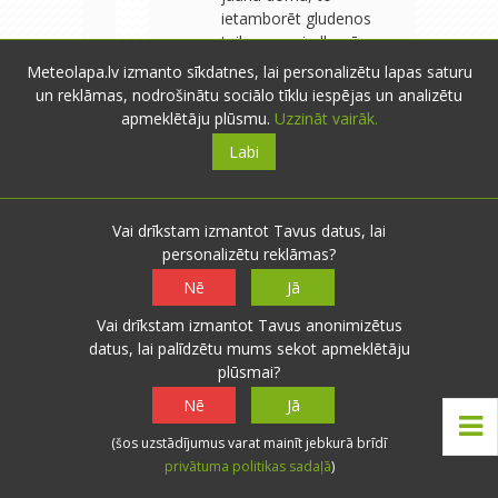
ietamborēt gludenos
teikumos, rindkopās.
Pielikt visus apmierinošu
Meteolapa.lv izmanto sīkdatnes, lai personalizētu lapas saturu
un arī SEO pateicīgu
un reklāmas, nodrošinātu sociālo tīklu iespējas un analizētu
virsrakstu:) Un finālā iecept
apmeklētāju plūsmu.
Uzzināt vairāk.
šajā portālā jaunu un
Labi
svaigu rakstu :)
Vai drīkstam izmantot Tavus datus, lai
personalizētu reklāmas?
Weatherman
- Dikļu pag.
-
43 novērojumi
0
0
Nē
Jā
20.03.2013 17:16
Atbildēt
Vai drīkstam izmantot Tavus anonimizētus
Tur es tev Raiti piekrītu, ka
datus, lai palīdzētu mums sekot apmeklētāju
vieglāk ir visu kritizēt un
plūsmai?
spiest īkšķīšus, nevis
Nē
Jā
uzrakstīt kādu rakstu.
Vispār es domāju, ka šajā
(šos uzstādījumus varat mainīt jebkurā brīdī
portālā izglītojošos rakstus
privātuma politikas sadaļā
)
un laika prognozes rakstīt