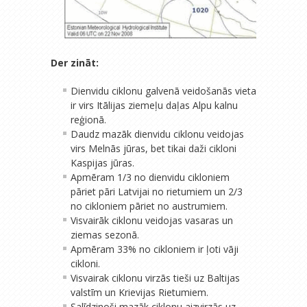
Der zināt:
Dienvidu ciklonu galvenā veidošanās vieta
ir virs Itālijas ziemeļu daļas Alpu kalnu
reģionā.
Daudz mazāk dienvidu ciklonu veidojas
virs Melnās jūras, bet tikai daži cikloni
Kaspijas jūras.
Apmēram 1/3 no dienvidu cikloniem
pāriet pāri Latvijai no rietumiem un 2/3
no cikloniem pāriet no austrumiem.
Visvairāk ciklonu veidojas vasaras un
ziemas sezonā.
Apmēram 33% no cikloniem ir ļoti vāji
cikloni.
Visvairak ciklonu virzās tieši uz Baltijas
valstīm un Krievijas Rietumiem.
Salīdzinoši mazāk ciklonu aizvirzās uz