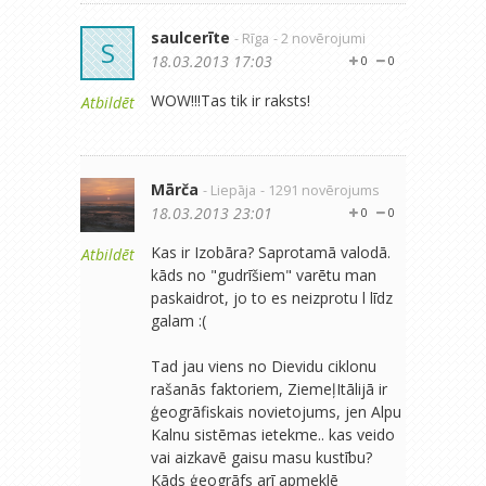
saulcerīte
- Rīga
- 2 novērojumi
S
18.03.2013 17:03
0
0
WOW!!!Tas tik ir raksts!
Atbildēt
Mārča
- Liepāja
- 1291 novērojums
18.03.2013 23:01
0
0
Kas ir Izobāra? Saprotamā valodā.
Atbildēt
kāds no "gudrīšiem" varētu man
paskaidrot, jo to es neizprotu l līdz
galam :(
Tad jau viens no Dievidu ciklonu
rašanās faktoriem, ZiemeļItālijā ir
ģeogrāfiskais novietojums, jen Alpu
Kalnu sistēmas ietekme.. kas veido
vai aizkavē gaisu masu kustību?
Kāds ģeogrāfs arī apmeklē