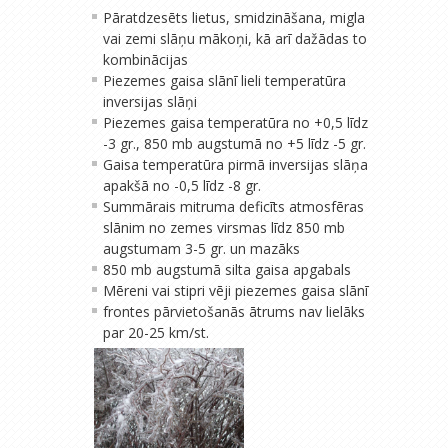
Pāratdzesēts lietus, smidzināšana, migla
vai zemi slāņu mākoņi, kā arī dažādas to
kombinācijas
Piezemes gaisa slānī lieli temperatūra
inversijas slāņi
Piezemes gaisa temperatūra no +0,5 līdz
-3 gr., 850 mb augstumā no +5 līdz -5 gr.
Gaisa temperatūra pirmā inversijas slāņa
apakšā no -0,5 līdz -8 gr.
Summārais mitruma deficīts atmosfēras
slānim no zemes virsmas līdz 850 mb
augstumam 3-5 gr. un mazāks
850 mb augstumā silta gaisa apgabals
Mēreni vai stipri vēji piezemes gaisa slānī
frontes pārvietošanās ātrums nav lielāks
par 20-25 km/st.