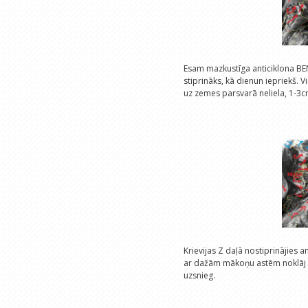
Esam mazkustīga anticiklona BEN
stiprināks, kā dienun iepriekš.
uz zemes parsvarā neliela, 1-3c
Krievijas Z daļā nostiprinājies a
ar dažām mākoņu astēm noklāj La
uzsnieg.