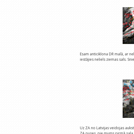
Esam anticiklona DR malā, ar nel
iestājies neliels ziemas sals. S
Uz ZA no Latvijas veidojas auks
ZA puses, pie mums pirmā sala