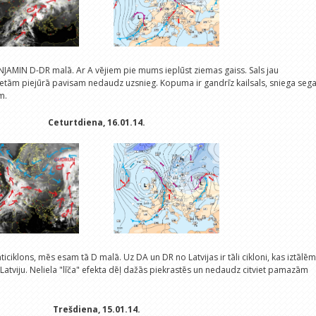
JAMIN D-DR malā. Ar A vējiem pie mums ieplūst ziemas gaiss. Sals jau
 Vietām piejūrā pavisam nedaudz uzsnieg. Kopuma ir gandrīz kailsals, sniega seg
m.
Ceturtdiena, 16.01.14.
nticiklons, mēs esam tā D malā. Uz DA un DR no Latvijas ir tāli cikloni, kas iztālēm
tviju. Neliela "līča" efekta dēļ dažās piekrastēs un nedaudz citviet pamazām
Trešdiena, 15.01.14.