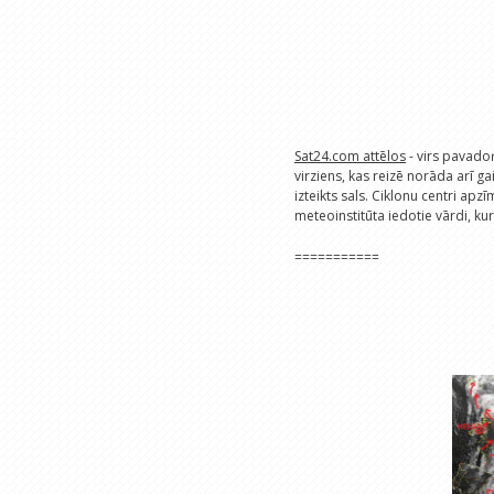
Sat24.com attēlos
- virs pavado
virziens, kas reizē norāda arī gai
izteikts sals. Ciklonu centri apzī
meteoinstitūta iedotie vārdi, ku
===========