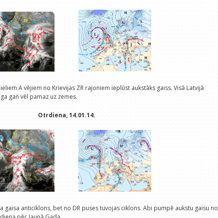
ieliem A vējiem no Krievijas ZR rajoniem ieplūst aukstāks gaiss. Visā Latvijā
niega gan vēl pamaz uz zemes.
Otrdiena, 14.01.14.
ta gaisa anticiklons, bet no DR puses tuvojas ciklons. Abi pumpē aukstu gaisu no
 diena pēc Jaunā Gada.