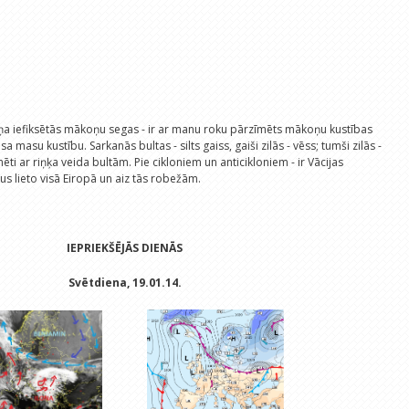
ņa iefiksētās mākoņu segas - ir ar manu roku pārzīmēts mākoņu kustības
sa masu kustību. Sarkanās bultas - silts gaiss, gaiši zilās - vēss; tumši zilās -
mēti ar riņķa veida bultām. Pie cikloniem un anticikloniem - ir Vācijas
rus lieto visā Eiropā un aiz tās robežām.
IEPRIEKŠĒJĀS DIENĀS
Svētdiena, 19.01.14.