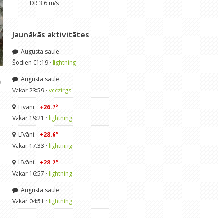
DR 3.6 m/s
Jaunākās aktivitātes
Augusta saule
Šodien 01:19 ·
lightning
Augusta saule
8
Vakar 23:59 ·
veczirgs
Līvāni:
+26.7°
Vakar 19:21 ·
lightning
Līvāni:
+28.6°
Vakar 17:33 ·
lightning
Līvāni:
+28.2°
Vakar 16:57 ·
lightning
Augusta saule
Vakar 04:51 ·
lightning