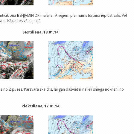
iciklona BENJAMIN DR malā, ar A vējiem pie mums turpina ieplūst sals. Vēl
kaidrā un bezvēja naktī.
Sestdiena, 18.01.14.
 no Z puses. Pārsvarā skaidrs, lai gan dažviet ir nelieli sniega nokrisni no
Piektdiena, 17.01.14.