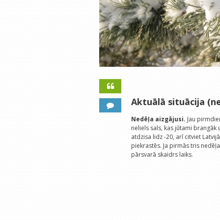
Aktuālā situācija (ne
Nedēļa aizgājusi.
Jau pirmdien
neliels sals, kas jūtami brangā
atdzisa lidz -20, arī citviet Lat
piekrastēs. Ja pirmās tris nedēļ
pārsvarā skaidrs laiks.