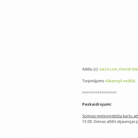
Attēlu (c):
Sat24.com
,
Finnish Met
Turpinājums
nākamajā nedēļā
.
================
Paskaidrojumi:
Somijas meteoinstitūta karšu at
15:00. Dienas attēls atjaunojas