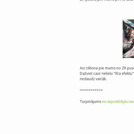
Aiz ciklona pie mums no ZR puses 
Dažviet caur nelielu "līča efektu
nedaudz vairāk.
===========
Turpinājums
no iepriekšējās ne