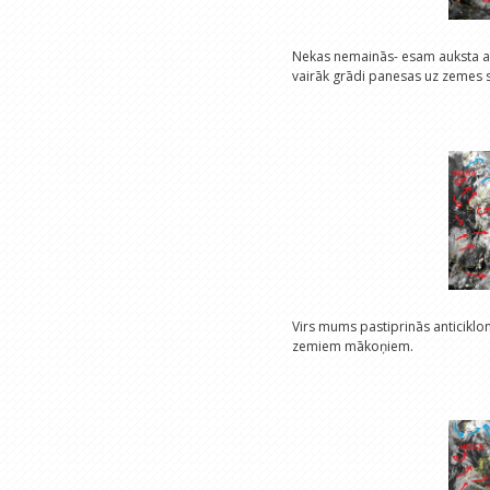
Nekas nemainās- esam auksta ant
vairāk grādi panesas uz zemes s
Virs mums pastiprinās anticiklons
zemiem mākoņiem.