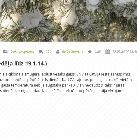
Laika prognozes
·
154
·
Raitis Sametis
·
4.20
·
13.01.2014 12:4
dēļa līdz 19.1.14.)
 aiz ciklona aizmugurē ieplūst vēsāks gaiss, un visā Latvijā iestājas vispirms
k uzkoda nedēļas pēdējās trīs dienās. Kad ZA rajonos puse gaiss naktīs vietām
vijā gaisa temperatūra nebija augstāka par -10. Vien nedaudz siltāks ir jūras
as dienās uzsniga nedaudz caur "līča efektu", tad pēcāk jau bija vērojams