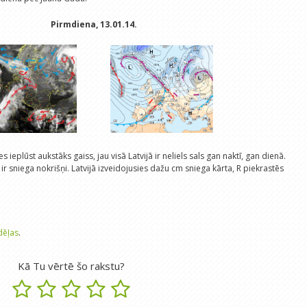
Pirmdiena, 13.01.14.
ieplūst aukstāks gaiss, jau visā Latvijā ir neliels sals gan naktī, gan dienā.
" ir sniega nokrišņi. Latvijā izveidojusies dažu cm sniega kārta, R piekrastēs
dēļas
.
Kā Tu vērtē šo rakstu?