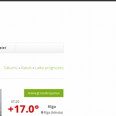
Ieiet
Sākums
»
Raksti
»
Laika prognozes
Iesniegt novērojumus
07:20
+17.0°
Rīga
Rīga (lidosta)