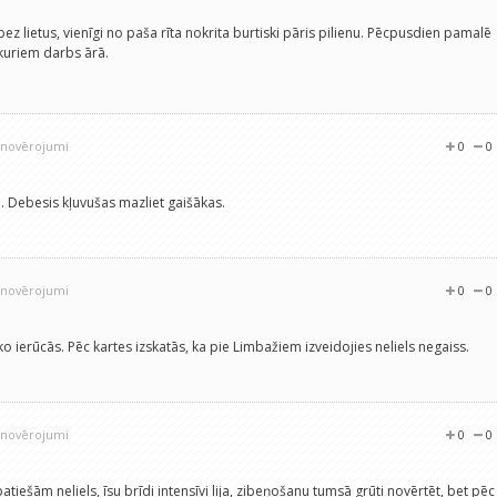
ez lietus, vienīgi no paša rīta nokrita burtiski pāris pilienu. Pēcpusdien pamalē
, kuriem darbs ārā.
9 novērojumi
0
0
. Debesis kļuvušas mazliet gaišākas.
9 novērojumi
0
0
o ierūcās. Pēc kartes izskatās, ka pie Limbažiem izveidojies neliels negaiss.
9 novērojumi
0
0
atiešām neliels, īsu brīdi intensīvi lija, zibeņošanu tumsā grūti novērtēt, bet pēc