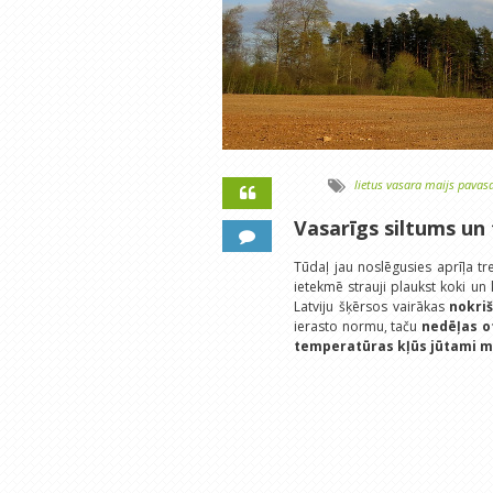
lietus
vasara
maijs
pavasa
Vasarīgs siltums un
Tūdaļ jau noslēgusies aprīļa tr
ietekmē strauji plaukst koki un
Latviju šķērsos vairākas
nokri
ierasto normu, taču
nedēļas o
temperatūras kļūs jūtami 