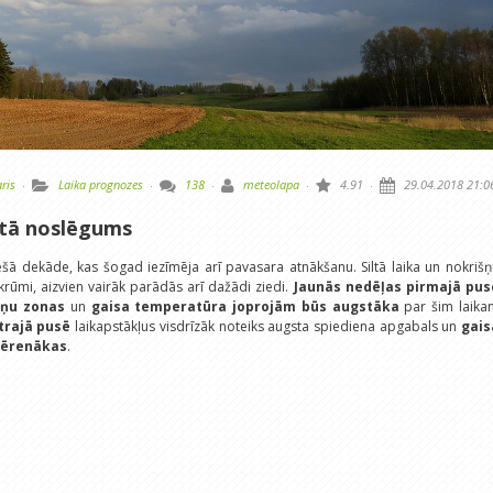
ris
·
Laika prognozes
·
138
·
meteolapa
·
4.91
·
29.04.2018 21:0
 tā noslēgums
ešā dekāde, kas šogad iezīmēja arī pavasara atnākšanu. Siltā laika un nokriš
 krūmi, aizvien vairāk parādās arī dažādi ziedi.
Jaunās nedēļas pirmajā pus
šņu zonas
un
gaisa temperatūra joprojām būs augstāka
par šim laika
trajā pusē
laikapstākļus visdrīzāk noteiks augsta spiediena apgabals un
gais
mērenākas
.