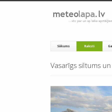
Sākums
Raksti
Ga
Vasarīgs siltums u