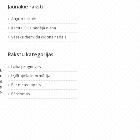
Jaunākie raksti
Augusta saule
Karsta jūlija pēdējā diena
Vēsāka dienvidu ciklona nedēļa
Rakstu kategorijas
Laika prognozes
.
u
.
Izglītojoša informācija
+8
Par meteolapa.lv
s
mē
Pārdomas