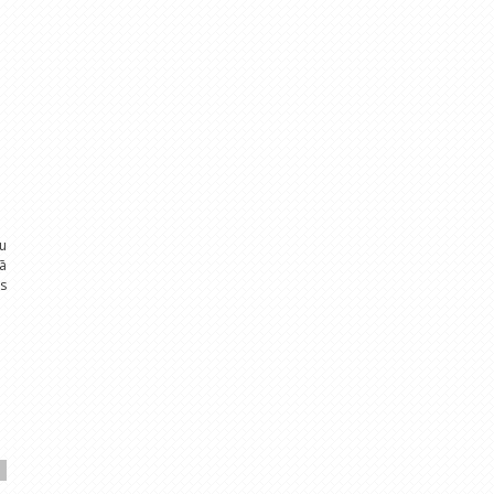
ču
jā
s