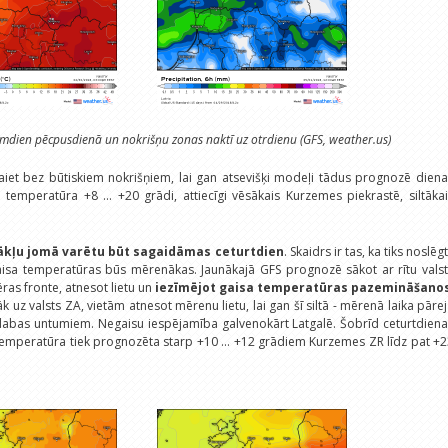
rmdien pēcpusdienā un nokrišņu zonas naktī uz otrdienu (GFS, weather.us)
aiet bez būtiskiem nokrišņiem, lai gan atsevišķi modeļi tādus prognozē dien
temperatūra +8 ... +20 grādi, attiecīgi vēsākais Kurzemes piekrastē, siltāka
ākļu jomā varētu būt sagaidāmas ceturtdien
. Skaidrs ir tas, ka tiks noslēg
gaisa temperatūras būs mērenākas. Jaunākajā GFS prognozē sākot ar rītu vals
as fronte, atnesot lietu un
iezīmējot gaisa temperatūras pazemināšano
k uz valsts ZA, vietām atnesot mērenu lietu, lai gan šī siltā - mērenā laika pāre
 dabas untumiem. Negaisu iespējamība galvenokārt Latgalē. Šobrīd ceturtdien
mperatūra tiek prognozēta starp +10 ... +12 grādiem Kurzemes ZR līdz pat +