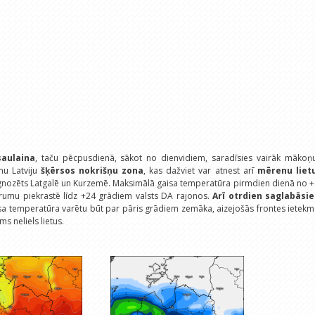
saulaina
, taču pēcpusdienā, sākot no dienvidiem, saradīsies vairāk mākoņu
nu Latviju
šķērsos nokrišņu zona
, kas dažviet var atnest arī
mērenu liet
ognozēts Latgalē un Kurzemē. Maksimālā gaisa temperatūra pirmdien dienā no 
umu piekrastē līdz +24 grādiem valsts DA rajonos.
Arī otrdien saglabāsie
sa temperatūra varētu būt par pāris grādiem zemāka, aizejošās frontes ietek
ms neliels lietus.