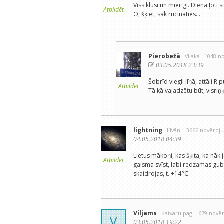
Viss klusi un mierīgi. Diena ļoti 
Atbildēt
O, šķiet, sāk rūcināties...
Pierobežā
- Viļaka
- 1048 n
03.05.2018 23:39
Šobrīd viegli līņā, attāli R 
Atbildēt
Tā kā vajadzētu būt, visriņķ
lightning
- Līvāni
- 3666 novēroj
04.05.2018 04:39
Lietus mākoņi, kas šķita, ka nāk 
Atbildēt
gaisma svīst, labi redzamas gub
skaidrojas, t. +14°C.
Viljams
- Katvaru pag.
- 679 novē
V
03.05.2018 19:22