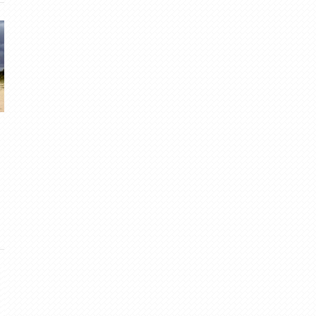
Ilgi gaidītais lietus Rīgā
Maija trešā nedēļa. Vid
gubumākonis
· Mai 13, 2011
Migla
· Mai 21, 2016
3
·
3.00
6
·
5.00