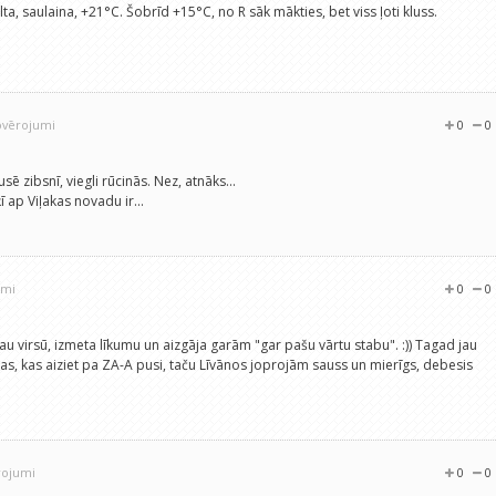
silta, saulaina, +21°C. Šobrīd +15°C, no R sāk mākties, bet viss ļoti kluss.
ovērojumi
0
0
pusē zibsnī, viegli rūcinās. Nez, atnāks...
ī ap Viļakas novadu ir...
umi
0
0
jau virsū, izmeta līkumu un aizgāja garām "gar pašu vārtu stabu". :)) Tagad jau
as, kas aiziet pa ZA-A pusi, taču Līvānos joprojām sauss un mierīgs, debesis
rojumi
0
0