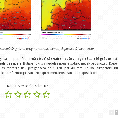
aksimālās gaisa t. prognozes ceturtdienas pēcpusdienā (weather.us)
 gaisa temperatūra dienā
visdrīzāk vairs nepārsniegs +8 ... +16 grādus
, ta
salnu iespēja
. Būtiski nokrišņi nedēļas nogalē šobrīd netiek prognozēti. Kopē
as teritorijā tiek prognozēta no 5 līdz pat 40 mm. Tā kā laikapstākļi bū
ākajai informācijai gan lietotāju komentāros, gan sociālajos tīklos!
Kā Tu vērtē šo rakstu?