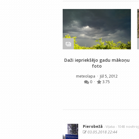
Daži iepriekšējo gadu mākoņu
foto
meteolapa
· Jūl 5, 2012
0
·
3.75
Pierobežā
- Viļaka
- 1048 novēro
03.05.2018 22:44