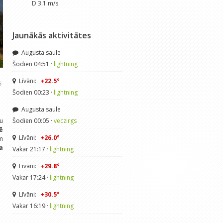
D 3.1 m/s
Jaunākās aktivitātes
Augusta saule
Šodien 04:51 ·
lightning
Līvāni:
+22.5°
6
Šodien 00:23 ·
lightning
Augusta saule
ņu
Šodien 00:05 ·
veczirgs
ē
Līvāni:
+26.0°
m
a
Vakar 21:17 ·
lightning
Līvāni:
+29.8°
Vakar 17:24 ·
lightning
Līvāni:
+30.5°
Vakar 16:19 ·
lightning