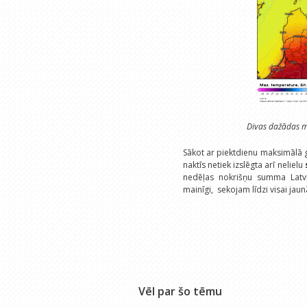
Divas dažādas m
Sākot ar piektdienu maksimālā
naktīs netiek izslēgta arī nelielu
nedēļas nokrišņu summa Latvij
mainīgi, sekojam līdzi visai jaun
Vēl par šo tēmu