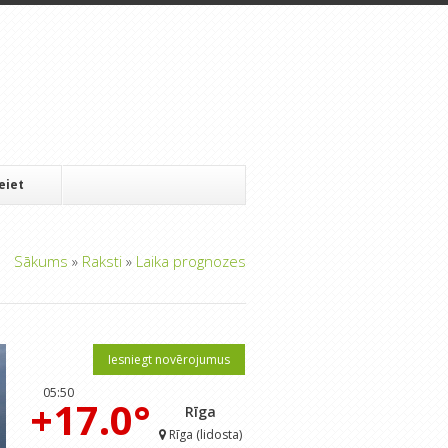
Ieiet
Sākums
»
Raksti
»
Laika prognozes
Iesniegt novērojumus
05:50
+17.0°
Rīga
Rīga (lidosta)