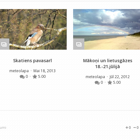
Skatiens pavasarī
Mākoņi un lietusgāzes
18.-21.jūlijā
meteolapa
· Mai 18, 2013
0
·
5.00
meteolapa
· Jūl 22, 2012
0
·
5.00
jumi
0
0