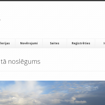
lerijas
Novērojumi
Saites
Reģistrēties
n tā noslēgums