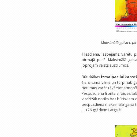
Maksimālā gaisa t. pi
Trešdiena, iespējams, varētu p
pirmajā pusē. Maksimālā gaisa 
joprojām valsts austrumos.
Būtiskākas
izmaiņas laikapst
šis siltuma vilnis un turpmāk 
rietumus varētu šķērsot atmosfēr
Pēcpusdienā fronte virzīsies tālā
visdrīzāk notiks bez būtiskiem
pēcpusdienā maksimālā gaisa te
... +26 grādiem Latgalē.