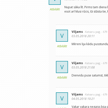
Nupat sāka līt. Pirms tam diena b
Atbildēt
esot arī klusi rūcis, tā stāsta tie
Viljams
- Katvaru pag.
- 67
V
03.05.2018 20:11
Mēreni lija kādu pusstundu
Atbildēt
Viljams
- Katvaru pag.
- 67
V
03.05.2018 21:08
Dienvidu puse satumst, tikk
Atbildēt
Viljams
- Katvaru pag.
- 67
V
04.05.2018 10:21
Vakar vakara negaiss bija p