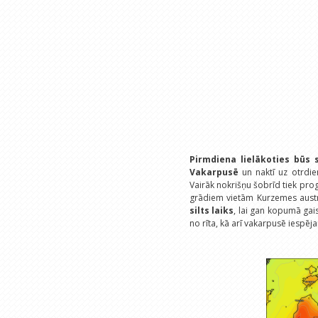
Pirmdiena lielākoties būs 
Vakarpusē
un naktī uz otrdie
Vairāk nokrišņu šobrīd tiek pr
grādiem vietām Kurzemes austr
silts laiks
, lai gan kopumā gai
no rīta, kā arī vakarpusē iespēja