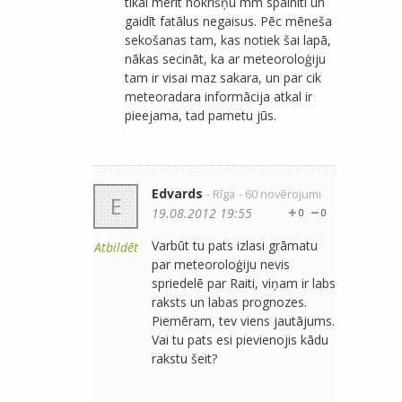
tikai mērīt nokrišņu mm spainītī un
gaidīt fatālus negaisus. Pēc mēneša
sekošanas tam, kas notiek šai lapā,
nākas secināt, ka ar meteoroloģiju
tam ir visai maz sakara, un par cik
meteoradara informācija atkal ir
pieejama, tad pametu jūs.
Edvards
- Rīga
- 60 novērojumi
E
19.08.2012 19:55
0
0
Varbūt tu pats izlasi grāmatu
Atbildēt
par meteoroloģiju nevis
spriedelē par Raiti, viņam ir labs
raksts un labas prognozes.
Piemēram, tev viens jautājums.
Vai tu pats esi pievienojis kādu
rakstu šeit?