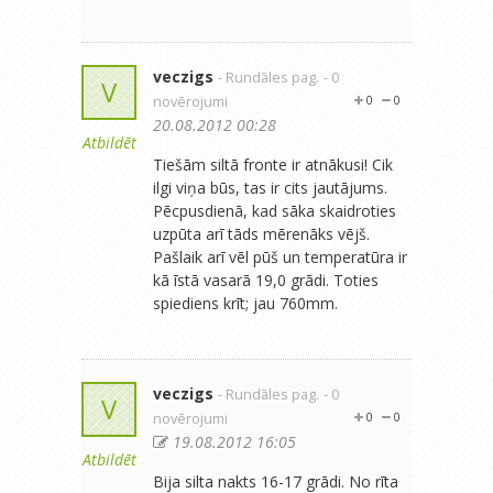
veczigs
- Rundāles pag.
- 0
V
novērojumi
0
0
20.08.2012 00:28
Atbildēt
Tiešām siltā fronte ir atnākusi! Cik
ilgi viņa būs, tas ir cits jautājums.
Pēcpusdienā, kad sāka skaidroties
uzpūta arī tāds mērenāks vējš.
Pašlaik arī vēl pūš un temperatūra ir
kā īstā vasarā 19,0 grādi. Toties
spiediens krīt; jau 760mm.
veczigs
- Rundāles pag.
- 0
V
novērojumi
0
0
19.08.2012 16:05
Atbildēt
Bija silta nakts 16-17 grādi. No rīta