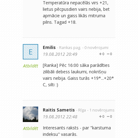
Temperatūra nepacēlās virs +21,
lietus pēcpusdien vairs nebija, bet
apmācie un gaiss likās mitruma
pilns. Tagad +18.
Emilis
- Rankas pag.
- 0 novērojumi
E
19.08.2012 20:49
0
0
[Ranka] Pēc 16:00 sāka parādīties
Atbildēt
zilibāli debess laukumi, nokrišņu
vairs nebija. Gaiss turās +19*...+20*
C, silti :)
Raitis Sametis
- Rīga
- 1 novērojums
19.08.2012 22:48
0
0
Interesants raksts - par "karstuma
Atbildēt
indeksu" vasarās.