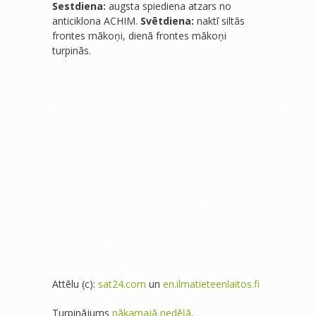
Sestdiena:
augsta spiediena atzars no
anticiklona ACHIM.
Svētdiena:
naktī siltās
frontes mākoņi, dienā frontes mākoņi
turpinās.
Attēlu (c):
sat24.com
un
en.ilmatieteenlaitos.fi
Turpinājums
nākamajā nedēļā
.