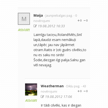
Maija
- Jaunpiebalgas pag.
- 0
M
novērojumi
0
0
19.08.2012 16:33
Atbildēt
Laimīgu taciņu,Roland!Mēs,šinī
lapā,daudzi esam nemākuļi
un,tāpēc jau nav jāpārmet
otram.Raitis ir ļoti gudrs cilvēks,to
nu es saku no sirds!
Šodie,diezgan ilgi palija.Salnu gan
vēl nevajag.
Weatherman
- Dikļu pag.
- 43
novērojumi
0
0
19.08.2012 17:06
Atbildēt
Ir tādi cilvēki, kas ir diegan