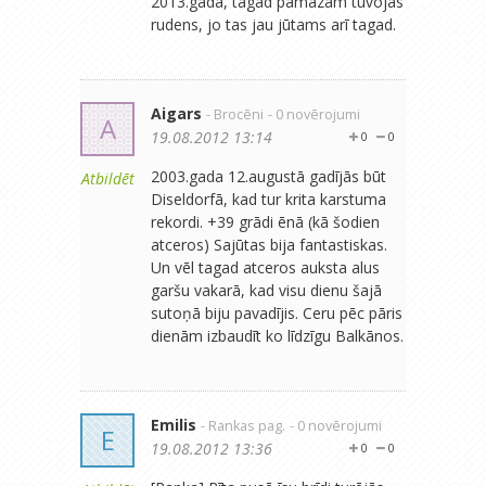
2013.gadā, tagad pamazām tuvojas
rudens, jo tas jau jūtams arī tagad.
Aigars
- Brocēni
- 0 novērojumi
A
19.08.2012 13:14
0
0
2003.gada 12.augustā gadījās būt
Atbildēt
Diseldorfā, kad tur krita karstuma
rekordi. +39 grādi ēnā (kā šodien
atceros) Sajūtas bija fantastiskas.
Un vēl tagad atceros auksta alus
garšu vakarā, kad visu dienu šajā
sutoņā biju pavadījis. Ceru pēc pāris
dienām izbaudīt ko līdzīgu Balkānos.
Emilis
- Rankas pag.
- 0 novērojumi
E
19.08.2012 13:36
0
0