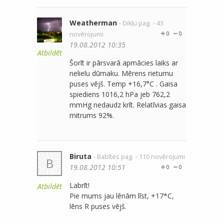
Weatherman
- Dikļu pag.
- 43
novērojumi
0
0
19.08.2012 10:35
Atbildēt
Šorīt ir pārsvarā apmācies laiks ar
nelielu dūmaku. Mērens rietumu
puses vējš. Temp +16,7°C . Gaisa
spiediens 1016,2 hPa jeb 762,2
mmHg nedaudz krīt. Relatīvias gaisa
mitrums 92%.
Biruta
- Babītes pag.
- 110 novērojumi
B
19.08.2012 10:51
0
0
Labrīt!
Atbildēt
Pie mums jau lēnām līst, +17*C,
lēns R puses vējš.