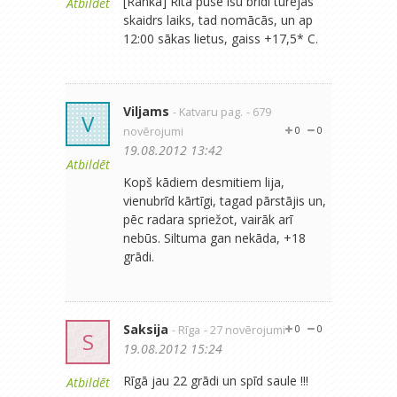
[Ranka] Rīta pusē īsu brīdi turējās
Atbildēt
skaidrs laiks, tad nomācās, un ap
12:00 sākas lietus, gaiss +17,5* C.
Viljams
- Katvaru pag.
- 679
V
novērojumi
0
0
19.08.2012 13:42
Atbildēt
Kopš kādiem desmitiem lija,
vienubrīd kārtīgi, tagad pārstājis un,
pēc radara spriežot, vairāk arī
nebūs. Siltuma gan nekāda, +18
grādi.
Saksija
- Rīga
- 27 novērojumi
0
0
S
19.08.2012 15:24
Rīgā jau 22 grādi un spīd saule !!!
Atbildēt