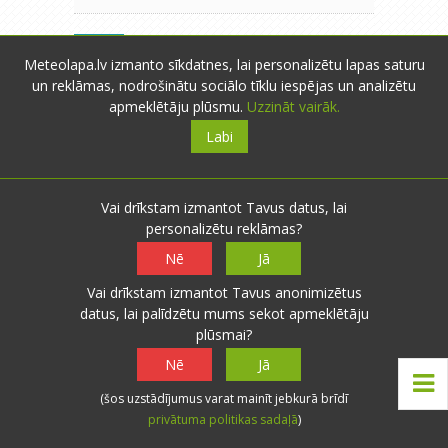
saulcerīte
- Rīga
- 2 novērojumi
S
Meteolapa.lv izmanto sīkdatnes, lai personalizētu lapas saturu
20.08.2012 08:44
0
0
un reklāmas, nodrošinātu sociālo tīklu iespējas un analizētu
No rīta +12,8.Spainītī pa brīvdienām
Atbildēt
apmeklētāju plūsmu.
Uzzināt vairāk.
neko salasīt neizdevās.Labas
Labi
atvasaras dienas,pat vasaras:)
Vai drīkstam izmantot Tavus datus, lai
personalizētu reklāmas?
<<
<
1
2
3
4
>
Nē
Jā
>>
Vai drīkstam izmantot Tavus anonimizētus
datus, lai palīdzētu mums sekot apmeklētāju
plūsmai?
Nē
Jā
x
Lai pievienotu komentārus,
Jums ir
jāautentificējas
!
(šos uzstādījumus varat mainīt jebkurā brīdī
privātuma politikas sadaļā
)