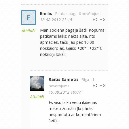
Emilis
- Rankas pag.
- 0 novērojumi
E
18.08.2012 23:15
0
0
Man šodiena pagāja šādi. Kopumā
Atbildēt
patīkams laiks; nakts silta, rīts
apmācies, taču jau pēc 10:00
noskaidrojās. Gaiss +20*...+22* C,
nokrišņi lokāli.
Raitis Sametis
- Rīga
- 1
novērojums
0
0
19.08.2012 10:07
Atbildēt
Es visu laiku vedu ikdienas
meteo žurnālu (la pārāk
nespamotu ar komentāriem
šeit)...