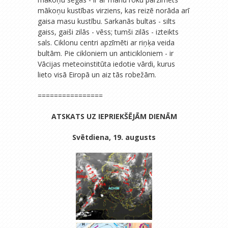
mākoņu kustības virziens, kas reizē norāda arī
gaisa masu kustību. Sarkanās bultas - silts
gaiss, gaiši zilās - vēss; tumši zilās - izteikts
sals. Ciklonu centri apzīmēti ar riņķa veida
bultām. Pie cikloniem un anticikloniem - ir
Vācijas meteoinstitūta iedotie vārdi, kurus
lieto visā Eiropā un aiz tās robežām.
================
ATSKATS UZ IEPRIEKŠĒJĀM DIENĀM
Svētdiena, 19. augusts