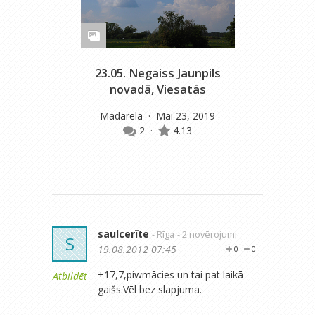
23.05. Negaiss Jaunpils
novadā, Viesatās
Madarela
· Mai 23, 2019
2
·
4.13
saulcerīte
- Rīga
- 2 novērojumi
S
19.08.2012 07:45
0
0
+17,7,piwmācies un tai pat laikā
Atbildēt
gaišs.Vēl bez slapjuma.