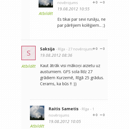
novērojums
0
0
19.08.2012 10:55
Atbildēt
Es tikai par sevi runāju, ne
par pārējiem kolēģiem... ;)
Saksija
- Rīga
- 27 novērojumi
0
0
S
19.08.2012 08:36
Kaut ātrāk visi mākoņi aizietu uz
Atbildēt
austumiem. GFS sola līdz 27
grādiem Kurzemē, Rīgā 25 grādus.
Cerams, ka būs !! :))
Raitis Sametis
- Rīga
- 1
novērojums
0
0
19.08.2012 10:05
Atbildēt