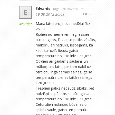
Edvards
- Rīga
- 60 novērojumi
E
19.08.2012 20:09
0
0
Mana laika prognoze nedēļai līdz
Atbildēt
26.08
Rītdien no ziemeļiem iegriezīsies
auksts gaiss, līdz ar to paliks vēsāks,
mākoņu arī netrūks, iespējams, ka
kaut kur uzlīs lietus, gaisa
temperatūra no +18 līdz +22 grādi.
Otrdien arī gaidāms saulains un
mākoņains laiks, pie tam naktī uz
otrdienu ir gaidāmas salnas, gaisa
temperatūra dienas laikā sasniegs
+20 grādus.
Trešdien paliks nedaudz siltāks, bet
nokrišņi iespējams ka būs, gaisa
temperatūra no +16 līdz +23 grādi.
Ceturtdien nokrišņu būs maz un
spīdēs saule, gaisa temperatūra