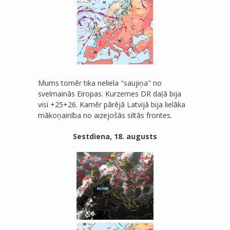
Mums tomēr tika neliela "saujiņa" no
svelmainās Eiropas. Kurzemes DR daļā bija
visi +25+26. Kamēr pārējā Latvijā bija lielāka
mākoņainība no aizejošās siltās frontes.
Sestdiena, 18. augusts