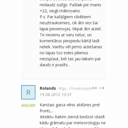
nedaudz sutīgs. Pašlaik pie manis
+22, viegli mākoņains.
P.s. Par kašķīgiem cilvēkiem
neuztrauksimies, cik ātri viņi šai
lapai pievienojas, tikpat ātri aiziet.
Te nevienu ar varu netur, un
komentārus piespiedu kārtā lasīt
neliek. Varētu vēl pirms aiziešanas
no lapas tos indes pilienus
neizspļaut, bet tas jau laikam par
daudz ir prasīts..
Rolands
- Rīga
- 0 novērojumi
0
0
R
19.08.2012 13:31
Karstais gaisa vilnis atdūries pret
Atbildēt
fronti,... .
Ieteiktu Raitim ziemā beidzot izlasīt
kādu grāmatu par meteoroloģiju ne