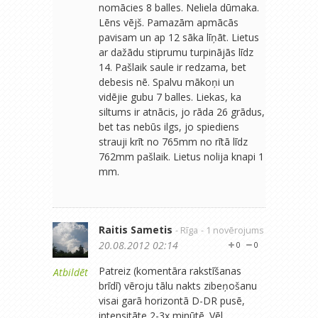
nomācies 8 balles. Neliela dūmaka.
Lēns vējš. Pamazām apmācās
pavisam un ap 12 sāka līņāt. Lietus
ar dažādu stiprumu turpinājās līdz
14. Pašlaik saule ir redzama, bet
debesis nē. Spalvu mākoņi un
vidējie gubu 7 balles. Liekas, ka
siltums ir atnācis, jo rāda 26 grādus,
bet tas nebūs ilgs, jo spiediens
strauji krīt no 765mm no rītā līdz
762mm pašlaik. Lietus nolija knapi 1
mm.
Raitis Sametis
- Rīga
- 1 novērojums
20.08.2012 02:14
0
0
Patreiz (komentāra rakstīšanas
Atbildēt
brīdī) vēroju tālu nakts zibeņošanu
visai garā horizontā D-DR pusē,
intensitāte 2-3x minūtē. Vēl