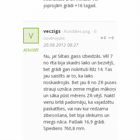
joprojām grādi +16 tagad.
veczigs
- Rundāles pag.
- 0
V
novērojumi
0
0
20.08.2012 08:27
Atbildēt
Nu, ja! Siltais gaiss izbeidzās. Vēl 7
no rīta bija skaidrs laiks un bezvējš,
bet grādi gan nokrituši līdz 14. Tas
jau saistīts ar to, ka laiks
noskaidrojās. Bet jau 8 no ZR puses
strauji uznāca zemie miglas mākoņi
un sāka pūst mērens ZR vējš. Naktī
vienu brīdi padomāju, ka vajadzētu
paskatīties, vai nav kur redzama
zibeņošana, bet bija slinkums un
miegs nāca. Pašlaik 16,9 grādi.
Spiediens 760,8 mm.