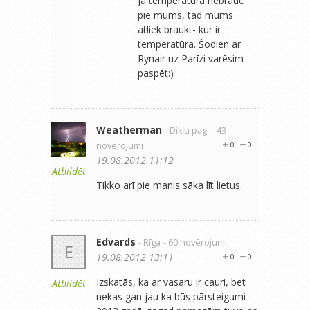
Ja temperatūra nebrauc
pie mums, tad mums
atliek braukt- kur ir
temperatūra. Šodien ar
Rynair uz Parīzi varēsim
paspēt:)
Weatherman
- Dikļu pag.
- 43
novērojumi
0
0
19.08.2012 11:12
Atbildēt
Tikko arī pie manis sāka līt lietus.
Edvards
- Rīga
- 60 novērojumi
E
19.08.2012 13:11
0
0
Izskatās, ka ar vasaru ir cauri, bet
Atbildēt
nekas gan jau ka būs pārsteigumi