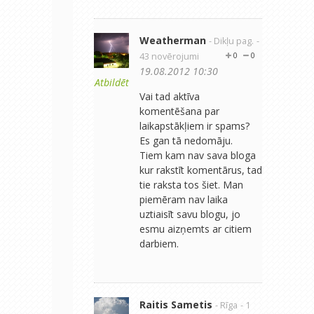
Weatherman
- Dikļu pag.
-
43 novērojumi
0
0
19.08.2012 10:30
Atbildēt
Vai tad aktīva
komentēšana par
laikapstākļiem ir spams?
Es gan tā nedomāju.
Tiem kam nav sava bloga
kur rakstīt komentārus, tad
tie raksta tos šiet. Man
piemēram nav laika
uztiaisīt savu blogu, jo
esmu aizņemts ar citiem
darbiem.
Raitis Sametis
- Rīga
- 1