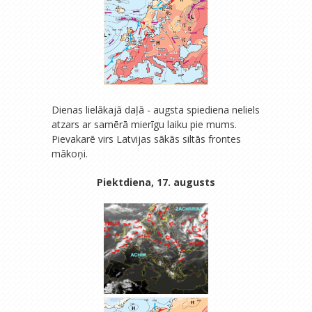
Dienas lielākajā daļā - augsta spiediena neliels
atzars ar samērā mierīgu laiku pie mums.
Pievakarē virs Latvijas sākās siltās frontes
mākoņi.
Piektdiena, 17. augusts