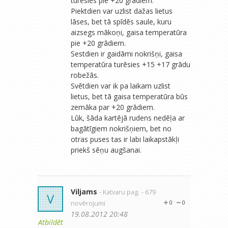
turēsies pie +20 grādiem.
Piektdien var uzlist dažas lietus
lāses, bet tā spīdēs saule, kuru
aizsegs mākoņi, gaisa temperatūra
pie +20 grādiem.
Sestdien ir gaidāmi nokrišņi, gaisa
temperatūra turēsies +15 +17 grādu
robežās.
Svētdien var ik pa laikam uzlist
lietus, bet tā gaisa temperatūra būs
zemāka par +20 grādiem.
Lūk, šāda kartējā rudens nedēļa ar
bagātīgiem nokrišņiem, bet no
otras puses tas ir labi laikapstākļi
priekš sēņu augšanai.
Viljams
- Katvaru pag.
- 679
V
novērojumi
0
0
19.08.2012 20:48
Atbildēt