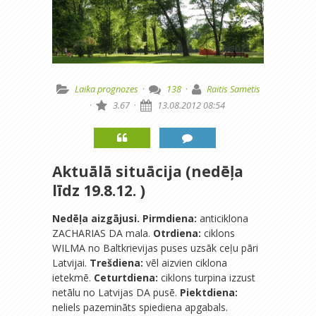
Laika prognozes
·
138
·
Raitis Sametis
·
3.67
·
13.08.2012 08:54
Aktuālā situācija (nedēļa
līdz 19.8.12. )
Nedēļa aizgājusi.
Pirmdiena:
anticiklona
ZACHARIAS DA mala.
Otrdiena:
ciklons
WILMA no Baltkrievijas puses uzsāk ceļu pāri
Latvijai.
Trešdiena:
vēl aizvien ciklona
ietekmē.
Ceturtdiena:
ciklons turpina izzust
netālu no Latvijas DA pusē.
Piektdiena:
neliels pazemināts spiediena apgabals.