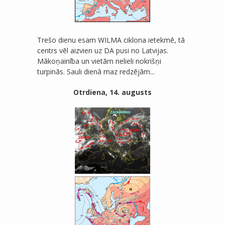
Trešo dienu esam WILMA ciklona ietekmē, tā
centrs vēl aizvien uz DA pusi no Latvijas.
Mākoņainība un vietām nelieli nokrišņi
turpinās. Sauli dienā maz redzējām...
Otrdiena, 14. augusts