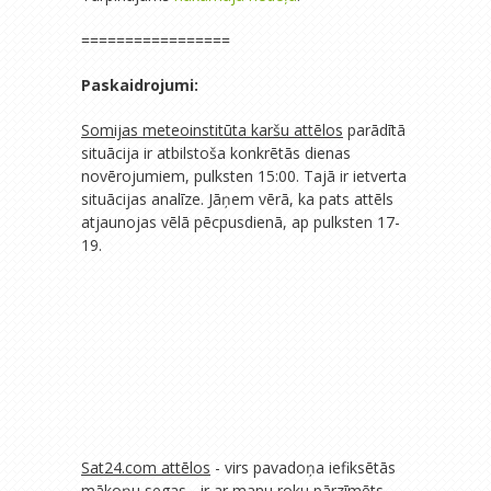
=================
Paskaidrojumi:
Somijas meteoinstitūta karšu attēlos
parādītā
situācija ir atbilstoša konkrētās dienas
novērojumiem, pulksten 15:00. Tajā ir ietverta
situācijas analīze. Jāņem vērā, ka pats attēls
atjaunojas vēlā pēcpusdienā, ap pulksten 17-
19.
Sat24.com attēlos
- virs pavadoņa iefiksētās
mākoņu segas - ir ar manu roku pārzīmēts