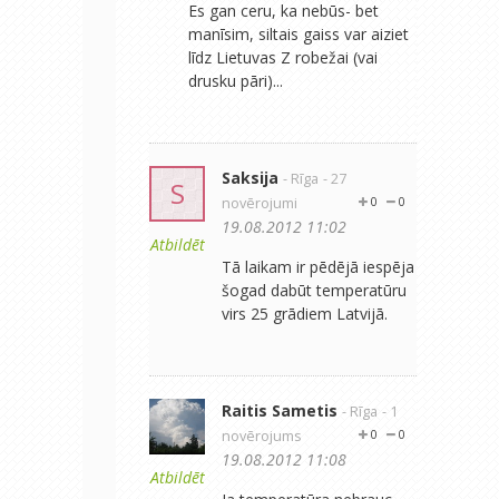
Es gan ceru, ka nebūs- bet
manīsim, siltais gaiss var aiziet
līdz Lietuvas Z robežai (vai
drusku pāri)...
Saksija
- Rīga
- 27
S
novērojumi
0
0
19.08.2012 11:02
Atbildēt
Tā laikam ir pēdējā iespēja
šogad dabūt temperatūru
virs 25 grādiem Latvijā.
Raitis Sametis
- Rīga
- 1
novērojums
0
0
19.08.2012 11:08
Atbildēt