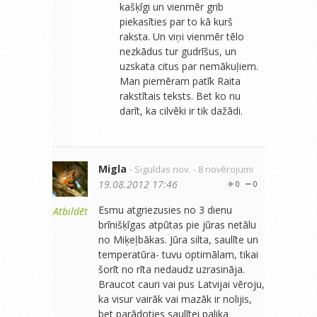
kašķīgi un vienmēr grib
piekasīties par to kā kurš
raksta. Un viņi vienmēr tēlo
nezkādus tur gudrīšus, un
uzskata citus par nemākuļiem.
Man piemēram patīk Raita
rakstītais teksts. Bet ko nu
darīt, ka cilvēki ir tik dažādi.
Migla
- Siguldas nov.
- 8 novērojumi
19.08.2012 17:46
0
0
Esmu atgriezusies no 3 dienu
Atbildēt
brīnišķīgas atpūtas pie jūras netālu
no Miķeļbākas. Jūra silta, saulīte un
temperatūra- tuvu optimālam, tikai
šorīt no rīta nedaudz uzrasināja.
Braucot cauri vai pus Latvijai vēroju,
ka visur vairāk vai mazāk ir nolijis,
bet parādoties saulītei palika