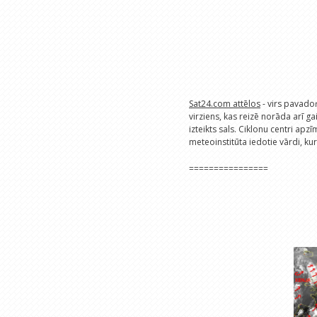
Sat24.com attēlos
- virs pavado
virziens, kas reizē norāda arī gai
izteikts sals. Ciklonu centri apzī
meteoinstitūta iedotie vārdi, ku
================