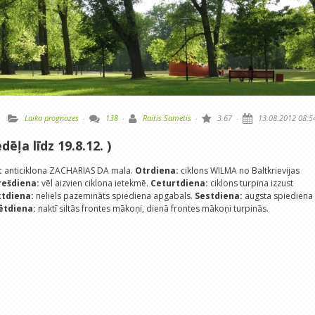
Laika prognozes
·
138
·
Raitis Sametis
·
3.67
·
13.08.2012 08:5
dēļa līdz 19.8.12. )
:
anticiklona ZACHARIAS DA mala.
Otrdiena:
ciklons WILMA no Baltkrievijas
rešdiena:
vēl aizvien ciklona ietekmē.
Ceturtdiena:
ciklons turpina izzust
ktdiena:
neliels pazemināts spiediena apgabals.
Sestdiena:
augsta spiediena
ētdiena:
naktī siltās frontes mākoņi, dienā frontes mākoņi turpinās.