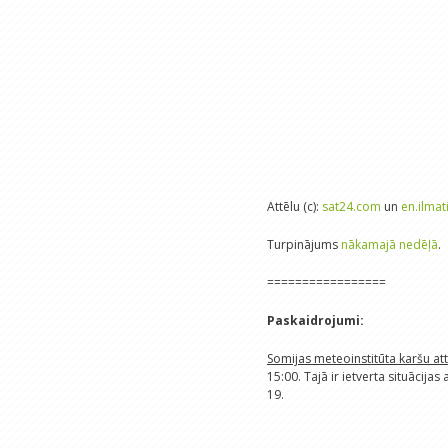
Attēlu (c):
sat24.com
un
en.ilmat
Turpinājums
nākamajā nedēļā
.
=================
Paskaidrojumi:
Somijas meteoinstitūta karšu at
15:00. Tajā ir ietverta situācija
19.