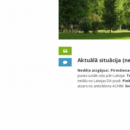
Aktuālā situācija (ne
Nedēļa aizgājusi.
Pirmdiena
puses uzsāk ceļu pāri Latvijai.
T
netālu no Latvijas DA pusē.
Pie
atzars no anticiklona ACHIM.
Sv