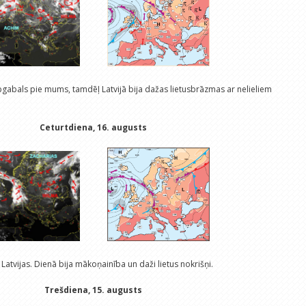
gabals pie mums, tamdēļ Latvijā bija dažas lietusbrāzmas ar nelieliem
Ceturtdiena, 16. augusts
atvijas. Dienā bija mākoņainība un daži lietus nokrišņi.
Trešdiena, 15. augusts