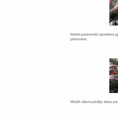
Neliels pazemināts spiediena ap
pērkoniem.
WILMA ciklons pēdējo dienu pie L