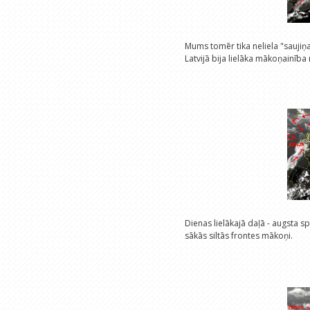
Mums tomēr tika neliela "saujiņ
Latvijā bija lielāka mākoņainība 
Dienas lielākajā daļā - augsta s
sākās siltās frontes mākoņi.