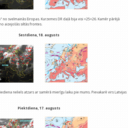
a" no svelmainās Eiropas. Kurzemes DR daļā bija visi +25+26. Kamēr pārējā
no aizejošās siltās frontes.
Sestdiena, 18. augusts
piediena neliels atzars ar samērā mierīgu laiku pie mums. Pievakarē virs Latvijas
Piektdiena, 17. augusts