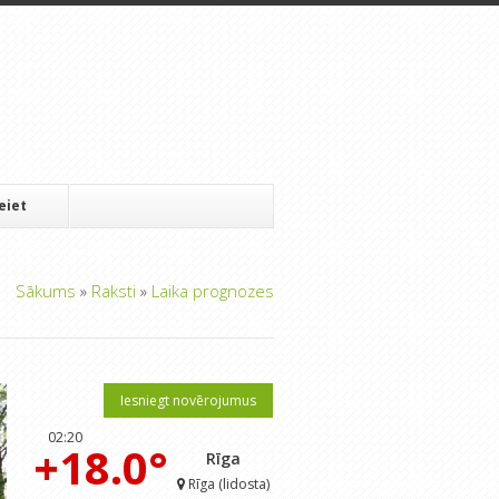
Ieiet
Sākums
»
Raksti
»
Laika prognozes
Iesniegt novērojumus
02:20
+18.0°
Rīga
Rīga (lidosta)