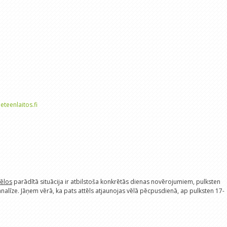
ieteenlaitos.fi
tēlos
parādītā situācija ir atbilstoša konkrētās dienas novērojumiem, pulksten
s analīze. Jāņem vērā, ka pats attēls atjaunojas vēlā pēcpusdienā, ap pulksten 17-