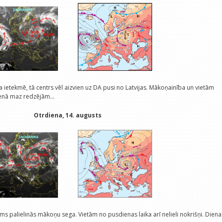
ietekmē, tā centrs vēl aizvien uz DA pusi no Latvijas. Mākoņainība un vietām
dienā maz redzējām...
Otrdiena, 14. augusts
s palielinās mākoņu sega. Vietām no pusdienas laika arī nelieli nokrišņi. Diena