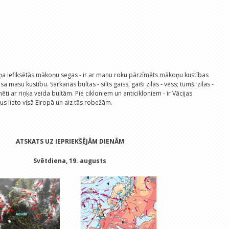
ņa iefiksētās mākoņu segas - ir ar manu roku pārzīmēts mākoņu kustības
sa masu kustību. Sarkanās bultas - silts gaiss, gaiši zilās - vēss; tumši zilās -
mēti ar riņķa veida bultām. Pie cikloniem un anticikloniem - ir Vācijas
rus lieto visā Eiropā un aiz tās robežām.
ATSKATS UZ IEPRIEKŠĒJĀM DIENĀM
Svētdiena, 19. augusts