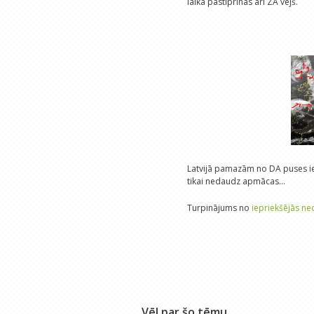
laikā pastiprinās arī ZA vējš.
Latvijā pamazām no DA puses ie
tikai nedaudz apmācas...
Turpinājums no
iepriekšējās ne
Vēl par šo tēmu