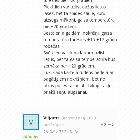
turēsies pie +20 grādiem.
Piektdien var uzlist dažas lietus
lāses, bet tā spīdēs saule, kuru
aizsegs mākoņi, gaisa temperatūra
pie +20 grādiem.
Sestdien ir gaidāmi nokrišņi, gaisa
temperatūra turēsies +15 +17 grādu
robežās.
Svētdien var ik pa laikam uzlist
lietus, bet tā gaisa temperatūra būs
zemāka par +20 grādiem.
Lūk, šāda kartējā rudens nedēļa ar
bagātīgiem nokrišņiem, bet no
otras puses tas ir labi laikapstākļi
priekš sēņu augšanai.
Viljams
- Katvaru pag.
- 679
V
novērojumi
0
0
19.08.2012 20:48
Atbildēt