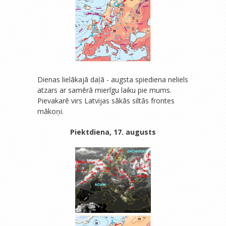
Dienas lielākajā daļā - augsta spiediena neliels
atzars ar samērā mierīgu laiku pie mums.
Pievakarē virs Latvijas sākās siltās frontes
mākoņi.
Piektdiena, 17. augusts