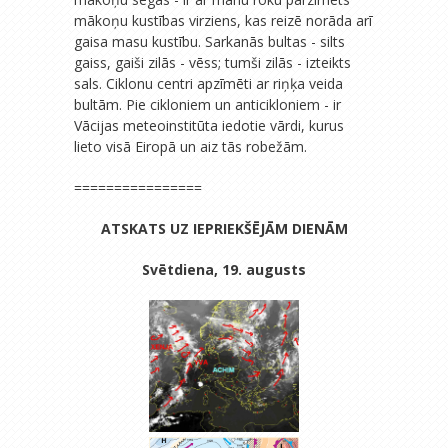
mākoņu kustības virziens, kas reizē norāda arī
gaisa masu kustību. Sarkanās bultas - silts
gaiss, gaiši zilās - vēss; tumši zilās - izteikts
sals. Ciklonu centri apzīmēti ar riņķa veida
bultām. Pie cikloniem un anticikloniem - ir
Vācijas meteoinstitūta iedotie vārdi, kurus
lieto visā Eiropā un aiz tās robežām.
================
ATSKATS UZ IEPRIEKŠĒJĀM DIENĀM
Svētdiena, 19. augusts