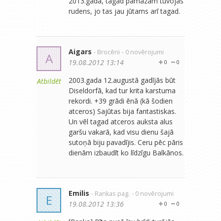
2013.gadā, tagad pamazām tuvojas
rudens, jo tas jau jūtams arī tagad.
Aigars
- Brocēni
- 0 novērojumi
A
19.08.2012 13:14
0
0
2003.gada 12.augustā gadījās būt
Atbildēt
Diseldorfā, kad tur krita karstuma
rekordi. +39 grādi ēnā (kā šodien
atceros) Sajūtas bija fantastiskas.
Un vēl tagad atceros auksta alus
garšu vakarā, kad visu dienu šajā
sutoņā biju pavadījis. Ceru pēc pāris
dienām izbaudīt ko līdzīgu Balkānos.
Emilis
- Rankas pag.
- 0 novērojumi
E
19.08.2012 13:36
0
0