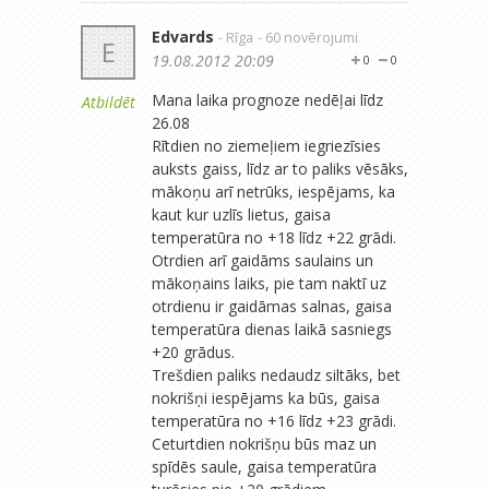
Edvards
- Rīga
- 60 novērojumi
E
19.08.2012 20:09
0
0
Mana laika prognoze nedēļai līdz
Atbildēt
26.08
Rītdien no ziemeļiem iegriezīsies
auksts gaiss, līdz ar to paliks vēsāks,
mākoņu arī netrūks, iespējams, ka
kaut kur uzlīs lietus, gaisa
temperatūra no +18 līdz +22 grādi.
Otrdien arī gaidāms saulains un
mākoņains laiks, pie tam naktī uz
otrdienu ir gaidāmas salnas, gaisa
temperatūra dienas laikā sasniegs
+20 grādus.
Trešdien paliks nedaudz siltāks, bet
nokrišņi iespējams ka būs, gaisa
temperatūra no +16 līdz +23 grādi.
Ceturtdien nokrišņu būs maz un
spīdēs saule, gaisa temperatūra