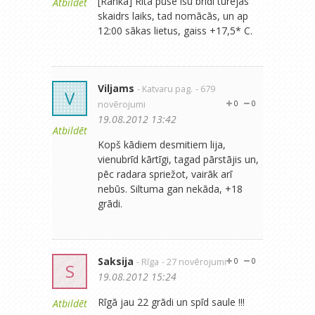
[Ranka] Rīta pusē īsu brīdi turējās
Atbildēt
skaidrs laiks, tad nomācās, un ap
12:00 sākas lietus, gaiss +17,5* C.
Viljams
- Katvaru pag.
- 679
V
novērojumi
0
0
19.08.2012 13:42
Atbildēt
Kopš kādiem desmitiem lija,
vienubrīd kārtīgi, tagad pārstājis un,
pēc radara spriežot, vairāk arī
nebūs. Siltuma gan nekāda, +18
grādi.
Saksija
- Rīga
- 27 novērojumi
0
0
S
19.08.2012 15:24
Rīgā jau 22 grādi un spīd saule !!!
Atbildēt