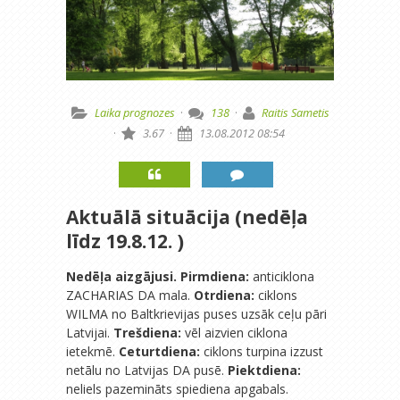
Laika prognozes
·
138
·
Raitis Sametis
·
3.67
·
13.08.2012 08:54
Aktuālā situācija (nedēļa
līdz 19.8.12. )
Nedēļa aizgājusi.
Pirmdiena:
anticiklona
ZACHARIAS DA mala.
Otrdiena:
ciklons
WILMA no Baltkrievijas puses uzsāk ceļu pāri
Latvijai.
Trešdiena:
vēl aizvien ciklona
ietekmē.
Ceturtdiena:
ciklons turpina izzust
netālu no Latvijas DA pusē.
Piektdiena:
neliels pazemināts spiediena apgabals.