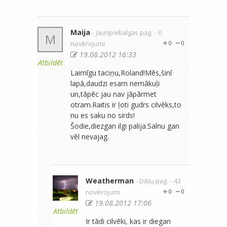
Maija
- Jaunpiebalgas pag.
- 0
M
novērojumi
0
0
19.08.2012 16:33
Atbildēt
Laimīgu taciņu,Roland!Mēs,šinī
lapā,daudzi esam nemākuļi
un,tāpēc jau nav jāpārmet
otram.Raitis ir ļoti gudrs cilvēks,to
nu es saku no sirds!
Šodie,diezgan ilgi palija.Salnu gan
vēl nevajag.
Weatherman
- Dikļu pag.
- 43
novērojumi
0
0
19.08.2012 17:06
Atbildēt
Ir tādi cilvēki, kas ir diegan