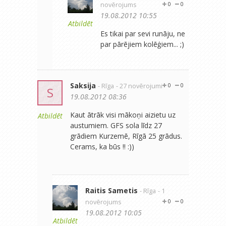
novērojums
0
0
19.08.2012 10:55
Atbildēt
Es tikai par sevi runāju, ne
par pārējiem kolēģiem... ;)
Saksija
- Rīga
- 27 novērojumi
0
0
S
19.08.2012 08:36
Kaut ātrāk visi mākoņi aizietu uz
Atbildēt
austumiem. GFS sola līdz 27
grādiem Kurzemē, Rīgā 25 grādus.
Cerams, ka būs !! :))
Raitis Sametis
- Rīga
- 1
novērojums
0
0
19.08.2012 10:05
Atbildēt