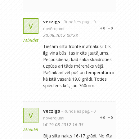
veczigs
- Rundāles pag.
- 0
V
novērojumi
0
0
20.08.2012 00:28
Atbildēt
Tiešām siltā fronte ir atnākusi! Cik
ilgi viņa būs, tas ir cits jautājums.
Pēcpusdienā, kad sāka skaidroties
uzpūta arī tāds mērenāks vējš.
Pašlaik arī vēl pūš un temperatūra ir
kā īstā vasarā 19,0 grādi. Toties
spiediens krīt; jau 760mm.
veczigs
- Rundāles pag.
- 0
V
novērojumi
0
0
19.08.2012 16:05
Atbildēt
Bija silta nakts 16-17 grādi. No rīta