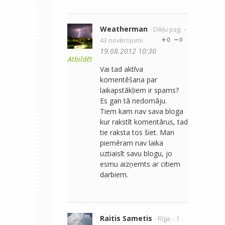
Weatherman
- Dikļu pag.
-
43 novērojumi
0
0
19.08.2012 10:30
Atbildēt
Vai tad aktīva
komentēšana par
laikapstākļiem ir spams?
Es gan tā nedomāju.
Tiem kam nav sava bloga
kur rakstīt komentārus, tad
tie raksta tos šiet. Man
piemēram nav laika
uztiaisīt savu blogu, jo
esmu aizņemts ar citiem
darbiem.
Raitis Sametis
- Rīga
- 1