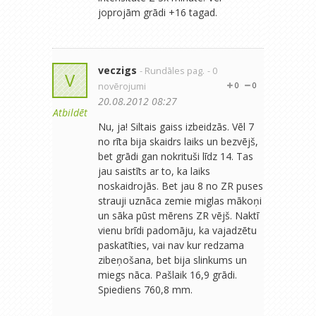
joprojām grādi +16 tagad.
veczigs
- Rundāles pag.
- 0
V
novērojumi
0
0
20.08.2012 08:27
Atbildēt
Nu, ja! Siltais gaiss izbeidzās. Vēl 7
no rīta bija skaidrs laiks un bezvējš,
bet grādi gan nokrituši līdz 14. Tas
jau saistīts ar to, ka laiks
noskaidrojās. Bet jau 8 no ZR puses
strauji uznāca zemie miglas mākoņi
un sāka pūst mērens ZR vējš. Naktī
vienu brīdi padomāju, ka vajadzētu
paskatīties, vai nav kur redzama
zibeņošana, bet bija slinkums un
miegs nāca. Pašlaik 16,9 grādi.
Spiediens 760,8 mm.