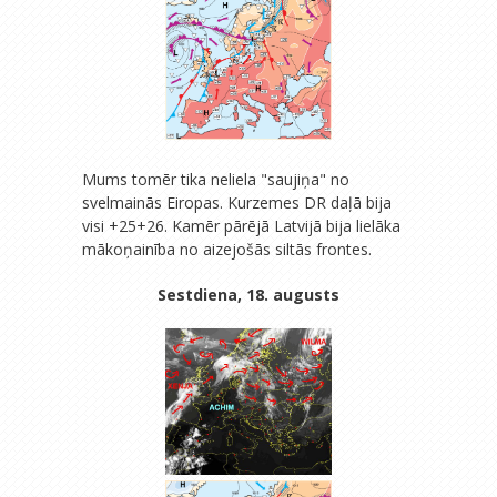
Mums tomēr tika neliela "saujiņa" no
svelmainās Eiropas. Kurzemes DR daļā bija
visi +25+26. Kamēr pārējā Latvijā bija lielāka
mākoņainība no aizejošās siltās frontes.
Sestdiena, 18. augusts