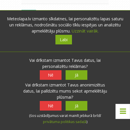
saulcerīte
- Rīga
- 2 novērojumi
S
Meteolapa.lv izmanto sīkdatnes, lai personalizētu lapas saturu
20.08.2012 08:44
0
0
un reklāmas, nodrošinātu sociālo tīklu iespējas un analizētu
No rīta +12,8.Spainītī pa brīvdienām
Atbildēt
apmeklētāju plūsmu.
Uzzināt vairāk.
neko salasīt neizdevās.Labas
Labi
atvasaras dienas,pat vasaras:)
Vai drīkstam izmantot Tavus datus, lai
personalizētu reklāmas?
<<
<
1
2
3
4
>
Nē
Jā
>>
Vai drīkstam izmantot Tavus anonimizētus
datus, lai palīdzētu mums sekot apmeklētāju
plūsmai?
Nē
Jā
x
Lai pievienotu komentārus,
Jums ir
jāautentificējas
!
(šos uzstādījumus varat mainīt jebkurā brīdī
privātuma politikas sadaļā
)