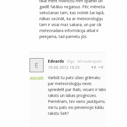
tikai mērīt nokrišņu mm spainītī un
gaidīt fatālus negaisus. Pēc mēneša
sekošanas tam, kas notiek šai lapā,
nākas secināt, ka ar meteoroloģiju
tam ir visai maz sakara, un par cik
meteoradara informācija atkal ir
pieejama, tad pametu jūs.
Edvards
- Rīga
- 60 novērojumi
E
19.08.2012 19:55
0
0
Varbūt tu pats izlasi grāmatu
Atbildēt
par meteoroloģiju nevis
spriedelē par Raiti, viņam ir labs
raksts un labas prognozes.
Piemēram, tev viens jautājums.
Vai tu pats esi pievienojis kādu
rakstu šeit?