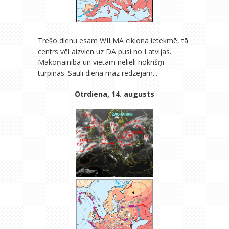
Trešo dienu esam WILMA ciklona ietekmē, tā
centrs vēl aizvien uz DA pusi no Latvijas.
Mākoņainība un vietām nelieli nokrišņi
turpinās. Sauli dienā maz redzējām...
Otrdiena, 14. augusts