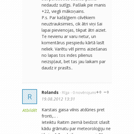
nedaudz sutīgs. Pašlaik pie manis
+22, viegli mākoņains.
P.s. Par kašķīgiem cilvēkiem
neuztrauksimies, cik ātri viņi šai
lapai pievienojas, tikpat ātri aiziet.
Te nevienu ar varu netur, un
komentārus piespiedu kārtā lasīt
neliek. Varētu vēl pirms aiziešanas
no lapas tos indes pilienus
neizspļaut, bet tas jau laikam par
daudz ir prasīts..
Rolands
- Rīga
- 0 novērojumi
0
0
R
19.08.2012 13:31
Karstais gaisa vilnis atdūries pret
Atbildēt
fronti,... .
Ieteiktu Raitim ziemā beidzot izlasīt
kādu grāmatu par meteoroloģiju ne