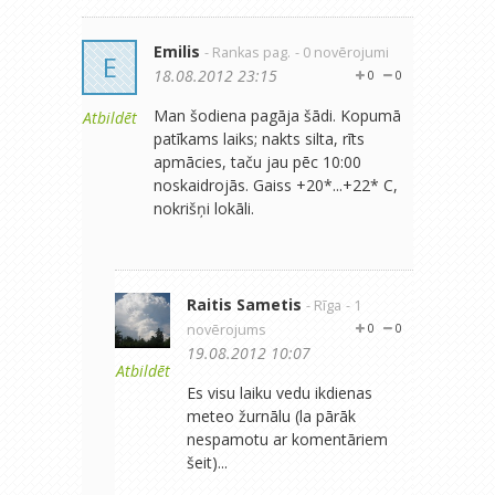
Emilis
- Rankas pag.
- 0 novērojumi
E
18.08.2012 23:15
0
0
Man šodiena pagāja šādi. Kopumā
Atbildēt
patīkams laiks; nakts silta, rīts
apmācies, taču jau pēc 10:00
noskaidrojās. Gaiss +20*...+22* C,
nokrišņi lokāli.
Raitis Sametis
- Rīga
- 1
novērojums
0
0
19.08.2012 10:07
Atbildēt
Es visu laiku vedu ikdienas
meteo žurnālu (la pārāk
nespamotu ar komentāriem
šeit)...