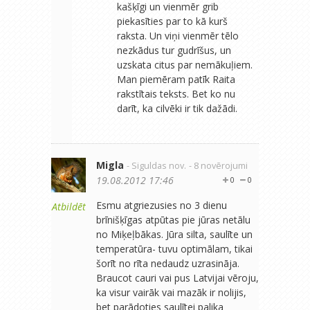
kašķīgi un vienmēr grib
piekasīties par to kā kurš
raksta. Un viņi vienmēr tēlo
nezkādus tur gudrīšus, un
uzskata citus par nemākuļiem.
Man piemēram patīk Raita
rakstītais teksts. Bet ko nu
darīt, ka cilvēki ir tik dažādi.
Migla
- Siguldas nov.
- 8 novērojumi
19.08.2012 17:46
0
0
Esmu atgriezusies no 3 dienu
Atbildēt
brīnišķīgas atpūtas pie jūras netālu
no Miķeļbākas. Jūra silta, saulīte un
temperatūra- tuvu optimālam, tikai
šorīt no rīta nedaudz uzrasināja.
Braucot cauri vai pus Latvijai vēroju,
ka visur vairāk vai mazāk ir nolijis,
bet parādoties saulītei palika