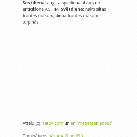
Sestdiena:
augsta spiediena atzars no
anticiklona ACHIM.
Svētdiena:
naktī siltās
frontes mākoņi, dienā frontes mākoņi
turpinās.
Attēlu (c):
sat24.com
un
en.ilmatieteenlaitos.fi
Turpinājums
nākamajā nedēļā
.