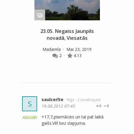
23.05. Negaiss Jaunpils
novadā, Viesatās
Madarela
· Mai 23, 2019
2
·
4.13
saulcerīte
- Rīga
- 2 novērojumi
S
19.08.2012 07:45
0
0
+17,7,piwmācies un tai pat laikā
Atbildēt
gaišs.Vēl bez slapjuma.