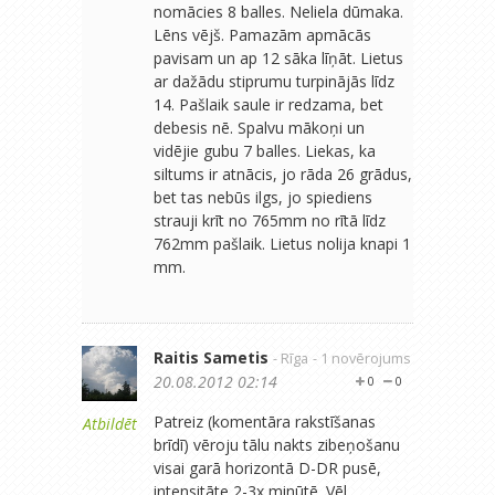
nomācies 8 balles. Neliela dūmaka.
Lēns vējš. Pamazām apmācās
pavisam un ap 12 sāka līņāt. Lietus
ar dažādu stiprumu turpinājās līdz
14. Pašlaik saule ir redzama, bet
debesis nē. Spalvu mākoņi un
vidējie gubu 7 balles. Liekas, ka
siltums ir atnācis, jo rāda 26 grādus,
bet tas nebūs ilgs, jo spiediens
strauji krīt no 765mm no rītā līdz
762mm pašlaik. Lietus nolija knapi 1
mm.
Raitis Sametis
- Rīga
- 1 novērojums
20.08.2012 02:14
0
0
Patreiz (komentāra rakstīšanas
Atbildēt
brīdī) vēroju tālu nakts zibeņošanu
visai garā horizontā D-DR pusē,
intensitāte 2-3x minūtē. Vēl