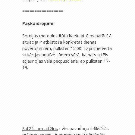
=================
Paskaidrojumi:
Somijas meteoinstitūta karšu attēlos
parādītā
situācija ir atbilstoša konkrētās dienas
novērojumiem, pulksten 15:00. Tajā ir ietverta
situācijas analīze. Jāņem vērā, ka pats attēls
atjaunojas vēlā pēcpusdienā, ap pulksten 17-
19.
Sat24.com attēlos
- virs pavadoņa iefiksētās
mākoņu segas - ir ar manu roku pārzīmēts