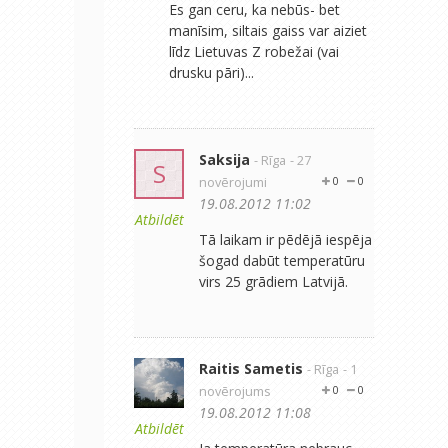
Es gan ceru, ka nebūs- bet
manīsim, siltais gaiss var aiziet
līdz Lietuvas Z robežai (vai
drusku pāri)...
Saksija
- Rīga
- 27
S
novērojumi
0
0
19.08.2012 11:02
Atbildēt
Tā laikam ir pēdējā iespēja
šogad dabūt temperatūru
virs 25 grādiem Latvijā.
Raitis Sametis
- Rīga
- 1
novērojums
0
0
19.08.2012 11:08
Atbildēt