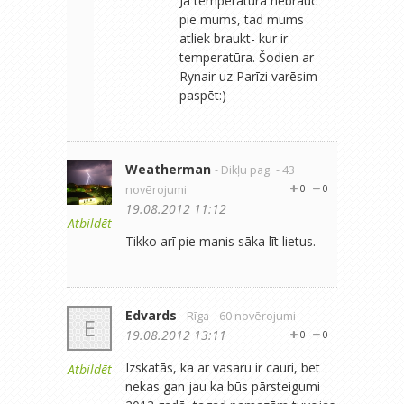
Ja temperatūra nebrauc
pie mums, tad mums
atliek braukt- kur ir
temperatūra. Šodien ar
Rynair uz Parīzi varēsim
paspēt:)
Weatherman
- Dikļu pag.
- 43
novērojumi
0
0
19.08.2012 11:12
Atbildēt
Tikko arī pie manis sāka līt lietus.
Edvards
- Rīga
- 60 novērojumi
E
19.08.2012 13:11
0
0
Izskatās, ka ar vasaru ir cauri, bet
Atbildēt
nekas gan jau ka būs pārsteigumi