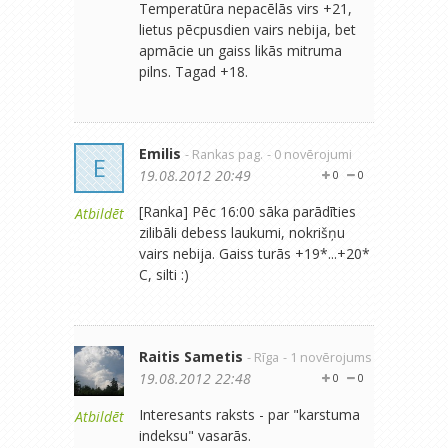
Temperatūra nepacēlās virs +21,
lietus pēcpusdien vairs nebija, bet
apmācie un gaiss likās mitruma
pilns. Tagad +18.
Emilis
- Rankas pag.
- 0 novērojumi
E
19.08.2012 20:49
0
0
[Ranka] Pēc 16:00 sāka parādīties
Atbildēt
zilibāli debess laukumi, nokrišņu
vairs nebija. Gaiss turās +19*...+20*
C, silti :)
Raitis Sametis
- Rīga
- 1 novērojums
19.08.2012 22:48
0
0
Interesants raksts - par "karstuma
Atbildēt
indeksu" vasarās.