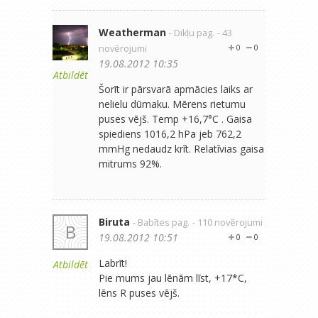
Weatherman
- Dikļu pag.
- 43
novērojumi
0
0
19.08.2012 10:35
Atbildēt
Šorīt ir pārsvarā apmācies laiks ar
nelielu dūmaku. Mērens rietumu
puses vējš. Temp +16,7°C . Gaisa
spiediens 1016,2 hPa jeb 762,2
mmHg nedaudz krīt. Relatīvias gaisa
mitrums 92%.
Biruta
- Babītes pag.
- 110 novērojumi
B
19.08.2012 10:51
0
0
Labrīt!
Atbildēt
Pie mums jau lēnām līst, +17*C,
lēns R puses vējš.