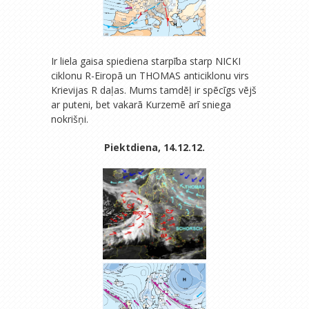
Ir liela gaisa spiediena starpība starp NICKI
ciklonu R-Eiropā un THOMAS anticiklonu virs
Krievijas R daļas. Mums tamdēļ ir spēcīgs vējš
ar puteni, bet vakarā Kurzemē arī sniega
nokrišņi.
Piektdiena, 14.12.12.