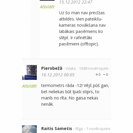
15.12.2012 22:47
Atbildēt
Uz šo man nav precīzas
atbildes. Vien pateikšu-
kameras novākšana nav
labākais paņēmiens ko
slēpt. Ir rafinētāki
paņēmieni (offtopic).
Pierobežā
- Viļaka
- 1048 novērojumi
16.12.2012 00:05
0
0
termometrs rāda -12! Vējš pūš gan,
Atbildēt
bet neliekas būt īpaši stiprs, to
manīs no rīta. No gaisa nekas
nenāk.
Raitis Sametis
- Rīga
- 1 novērojums