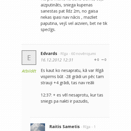
aizputināts, sniega kupenas
sanestas pat līdz 2m, no gaisa
nekas ipasi nav nācis , mazliet
paputina, vejš vel aizvien, bet ne tik
specīgs.
Edvards
- Rīga
- 60 novērojumi
E
16.12.2012 12:31
0
0
Es kaut ko nesapratu, kā var Rīgā
Atbildēt
vispirms būt -28 grādi un pēc tam
strauji +4 grādi, tas nav reāli
12:37: + es vēl nesaprotu, kur tas
sniegs pa nakti ir pazudis,
Raitis Sametis
- Rīga
- 1