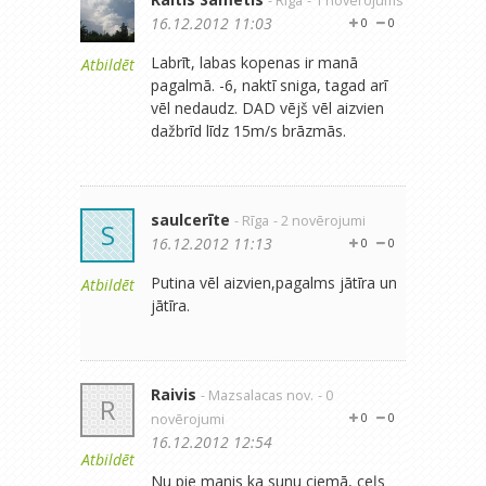
- Rīga
- 1 novērojums
16.12.2012 11:03
0
0
Labrīt, labas kopenas ir manā
Atbildēt
pagalmā. -6, naktī sniga, tagad arī
vēl nedaudz. DAD vējš vēl aizvien
dažbrīd līdz 15m/s brāzmās.
saulcerīte
- Rīga
- 2 novērojumi
S
16.12.2012 11:13
0
0
Putina vēl aizvien,pagalms jātīra un
Atbildēt
jātīra.
Raivis
- Mazsalacas nov.
- 0
R
novērojumi
0
0
16.12.2012 12:54
Atbildēt
Nu pie manis ka sunu ciemā, ceļs