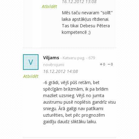
16.12.2012 13:08
Atbildēt
Mēs taču nevaram "solīt"
laika apstākļus rītdienai.
Tas tikai Debesu Pētera
kompetencē ;)
Viljams
- Katvaru pag.
- 679
V
novērojumi
0
0
16.12.2012 14:08
Atbildēt
-6 grādi, vējš pūš retām, bet
spēcīgām brāzmām, ik pa brīdim
mazliet uzsnieg. Vējš no jumta
austrumu pusē noplēsis gandrīz visu
sniegu. Ārā galīgi nav patīkami
uzturēties, bet pēc prognozēm
gaidīju daudz sliktāku laiku.