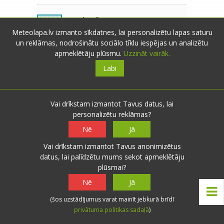
saulcerīte
- Rīga
- 2 novērojumi
S
16.12.2012 16:49
0
0
Meteolapa.lv izmanto sīkdatnes, lai personalizētu lapas saturu
un reklāmas, nodrošinātu sociālo tīklu iespējas un analizētu
Sniegs kļūst biezāks,putenis
Atbildēt
apmeklētāju plūsmu.
Uzzināt vairāk.
turpinās-tāds patīkams spirgtums
Labi
ārā:)
Vai drīkstam izmantot Tavus datus, lai
Emilis
- Rankas pag.
- 0 novērojumi
E
personalizētu reklāmas?
16.12.2012 17:38
0
0
Nē
Jā
[Ranka] Nu jau otro dienu zemais
Atbildēt
Vai drīkstam izmantot Tavus anonimizētus
putenis, šodien arī pa laikam sniega
datus, lai palīdzētu mums sekot apmeklētāju
nokrišņi. Gaiss max -6,5* C.
plūsmai?
Nē
Jā
(šos uzstādījumus varat mainīt jebkurā brīdī
Viljams
- Katvaru pag.
- 679
V
privātuma politikas sadaļā
)
novērojumi
0
0
16.12.2012 18:36