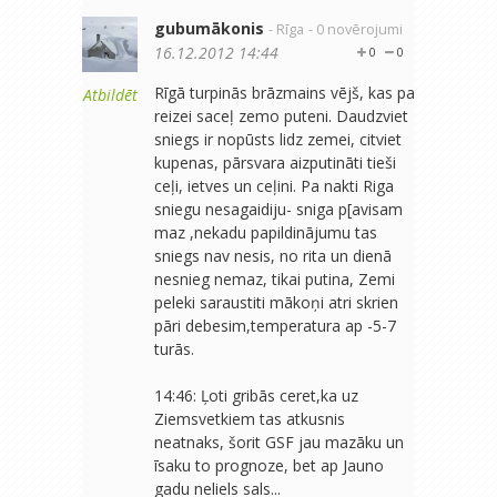
gubumākonis
- Rīga
- 0 novērojumi
16.12.2012 14:44
0
0
Rīgā turpinās brāzmains vējš, kas pa
Atbildēt
reizei saceļ zemo puteni. Daudzviet
sniegs ir nopūsts lidz zemei, citviet
kupenas, pārsvara aizputināti tieši
ceļi, ietves un ceļini. Pa nakti Riga
sniegu nesagaidiju- sniga p[avisam
maz ,nekadu papildinājumu tas
sniegs nav nesis, no rita un dienā
nesnieg nemaz, tikai putina, Zemi
peleki saraustiti mākoņi atri skrien
pāri debesim,temperatura ap -5-7
turās.
14:46: Ļoti gribās ceret,ka uz
Ziemsvetkiem tas atkusnis
neatnaks, šorit GSF jau mazāku un
īsaku to prognoze, bet ap Jauno
gadu neliels sals...