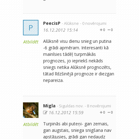
PeecisP
- Alūksne
- 0 novērojumi
P
16.12.2012 15:14
0
0
Alūksnē visu dienu snieg un putina
Atbildēt
-6 grādi apmēram. Interesanti kā
mainīsies tādēļ turpmākās
prognozes, jo iepriekš nekāds
sniegs netika Alūksnē prognozēts,
tātad līdzšinējā prognoze ir diezgan
nepareiza.
Migla
- Siguldas nov.
- 8 novērojumi
16.12.2012 15:59
0
0
Turpinās abi puteņi- gan zemais,
Atbildēt
gan augstais, sniega snigšana nav
apstājusies, grādi gan nedaudz