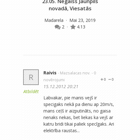
23.05. Negaiss Jaunpils
novadā, Viesatās
Madarela
· Mai 23, 2019
2
·
4.13
Raivis
- Mazsalacas nov.
- 0
R
novērojumi
0
0
15.12.2012 20:21
Atbildēt
Labvakar, pie manis vejš ir
specigaks nekā pa dienu ap 20m/s,
mans ceļš ir aizputināts, no gaisa
nenaks nekas, bet liekas ka vejš ar
katru bridi tikai paliek specīgaks. Ari
elektrība raustas...