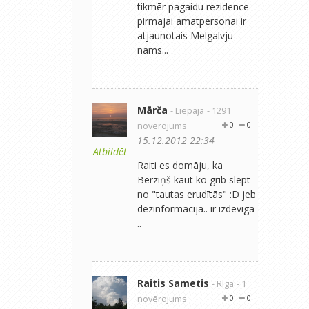
tikmēr pagaidu rezidence
pirmajai amatpersonai ir
atjaunotais Melgalvju
nams...
Mārča
- Liepāja
- 1291
novērojums
0
0
15.12.2012 22:34
Atbildēt
Raiti es domāju, ka
Bērziņš kaut ko grib slēpt
no "tautas erudītās" :D jeb
dezinformācija.. ir izdevīga
..
Raitis Sametis
- Rīga
- 1
novērojums
0
0