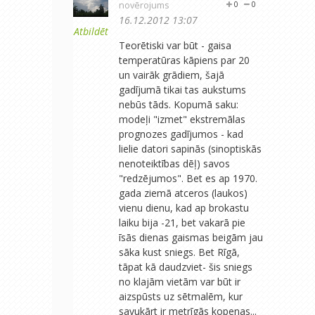
novērojums
0
0
16.12.2012 13:07
Atbildēt
Teorētiski var būt - gaisa
temperatūras kāpiens par 20
un vairāk grādiem, šajā
gadījumā tikai tas aukstums
nebūs tāds. Kopumā saku:
modeļi "izmet" ekstremālas
prognozes gadījumos - kad
lielie datori sapinās (sinoptiskās
nenoteiktības dēļ) savos
"redzējumos". Bet es ap 1970.
gada ziemā atceros (laukos)
vienu dienu, kad ap brokastu
laiku bija -21, bet vakarā pie
īsās dienas gaismas beigām jau
sāka kust sniegs. Bet Rīgā,
tāpat kā daudzviet- šis sniegs
no klajām vietām var būt ir
aizspūsts uz sētmalēm, kur
savukārt ir metrīgās kopenas...