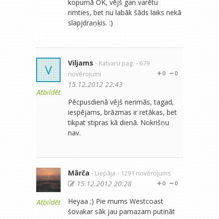
kopumā OK, vējš gan varētu
rimties, bet nu labāk šāds laiks nekā
slapjdraņķis. :)
Viljams
- Katvaru pag.
- 679
V
novērojumi
0
0
15.12.2012 22:43
Atbildēt
Pēcpusdienā vējš nerimās, tagad,
iespējams, brāzmas ir retākas, bet
tikpat stipras kā dienā. Nokrišņu
nav.
Mārča
- Liepāja
- 1291 novērojums
15.12.2012 20:28
0
0
Heyaa ;) Pie mums Westcoast
Atbildēt
šovakar sāk jau pamazam putināt