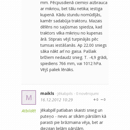
mm. Pēcpusdienā ciemiņi aizbrauca
ar mikriņu, bet tālu netika; iestiga
kupenā. Kādu stundu nomūdījās,
kamēr sadabūja traktoru. Mazais
dēlēns no sajūsmas spiedza, kad
traktors vilka mikriņu no kupenas
ārā. Stiprais vējš turpinājās pēc
tumsas iestāšanās. Ap 22.00 sniegs
sāka nākt arī no gaisa. Pašlaik
brīžiem nedaudz snieg. T. -4,9 grādi,
spiediens 766 mm, vai 1012 hPa.
Vējš paliek lēnāks.
maikls
- Jēkabpils
- 0 novērojumi
M
16.12.2012 10:29
0
0
Jēkabpilī patlaban skaisti snieg un
Atbildēt
puteņo - nevis ar sīkām pārslām kā
parasti pie brāzmaina vēja, bet ar
diezgan lielām pārslām.