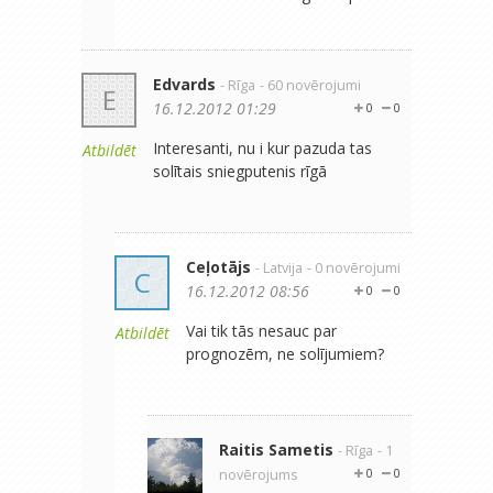
Edvards
- Rīga
- 60 novērojumi
E
16.12.2012 01:29
0
0
Interesanti, nu i kur pazuda tas
Atbildēt
solītais sniegputenis rīgā
Ceļotājs
- Latvija
- 0 novērojumi
C
16.12.2012 08:56
0
0
Vai tik tās nesauc par
Atbildēt
prognozēm, ne solījumiem?
Raitis Sametis
- Rīga
- 1
novērojums
0
0