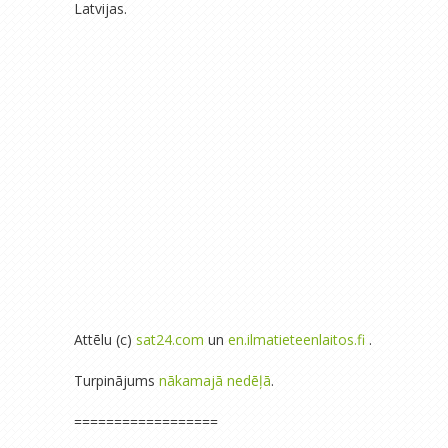
Latvijas.
Attēlu (c)
sat24.com
un
en.ilmatieteenlaitos.fi
.
Turpinājums
nākamajā nedēļā
.
==================