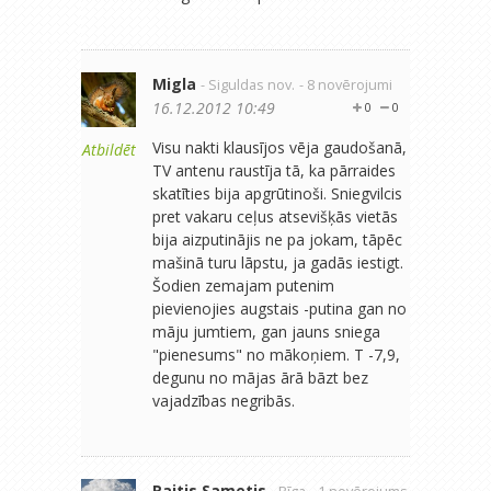
Migla
- Siguldas nov.
- 8 novērojumi
16.12.2012 10:49
0
0
Visu nakti klausījos vēja gaudošanā,
Atbildēt
TV antenu raustīja tā, ka pārraides
skatīties bija apgrūtinoši. Sniegvilcis
pret vakaru ceļus atsevišķās vietās
bija aizputinājis ne pa jokam, tāpēc
mašinā turu lāpstu, ja gadās iestigt.
Šodien zemajam putenim
pievienojies augstais -putina gan no
māju jumtiem, gan jauns sniega
"pienesums" no mākoņiem. T -7,9,
degunu no mājas ārā bāzt bez
vajadzības negribās.
Raitis Sametis