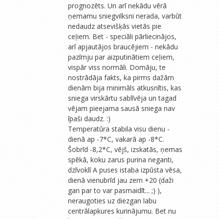
prognozēts. Un arī nekādu vērā
ņemamu sniegvilksni nerada, varbūt
nedaudz atsevišķās vietās pie
ceļiem. Bet - speciāli pārliecinājos,
arī apjautājos braucējiem - nekādu
pazīmju par aizputinātiem ceļiem,
vispār viss normāli. Domāju, te
nostrādāja fakts, ka pirms dažām
dienām bija minimāls atkusnītis, kas
sniega virskārtu sablīvēja un tagad
vējam pieejama sausā sniega nav
īpaši daudz. :)
Temperatūra stabila visu dienu -
dienā ap -7*C, vakarā ap -8*C.
Šobrīd -8,2*C, vējš, izskatās, ņemas
spēkā, koku zarus purina neganti,
dzīvoklī A puses istaba izpūsta vēsa,
dienā vienubrīd jau zem +20 (daži
gan par to var pasmaidīt... ;) ),
neraugoties uz diezgan labu
centrālapkures kurinājumu. Bet nu