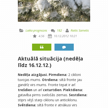
Laika prognozes
·
182
·
Raitis Sametis
·
4.56
·
10.12.2012 10:21
Aktuālā situācija (nedēļa
līdz 16.12.12.)
Nedēļa aizgājusi. Pirmdiena:
2 cikloni
tuvojas mums.
Otrdiena:
siltā fronte jau
gandrīz virs mums. Fronte tepat ir arī
trešdien
un arī
ceturtdien
.
Piektdiena:
gatavība pirms svelošās ziemas.
Sestdiena:
stiprs vējš starp ciklonu un anticiklonu.
Svētdiena:
siltā fronte ir atnākusi virs