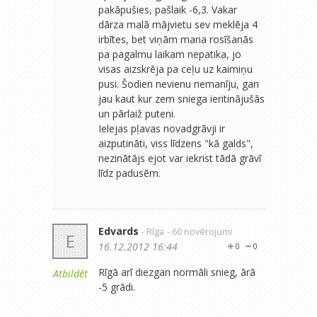
pakāpušies, pašlaik -6,3. Vakar
dārza malā mājvietu sev meklēja 4
irbītes, bet viņām mana rosīšanās
pa pagalmu laikam nepatika, jo
visas aizskrēja pa ceļu uz kaimiņu
pusi. Šodien nevienu nemanīju, gan
jau kaut kur zem sniega ieritinājušās
un pārlaiž puteni.
Ielejas pļavas novadgrāvji ir
aizputināti, viss līdzens "kā galds",
nezinātājs ejot var iekrist tādā grāvī
līdz padusēm.
Edvards
- Rīga
- 60 novērojumi
E
16.12.2012 16:44
0
0
Rīgā arī diezgan normāli snieg, ārā
Atbildēt
-5 grādi.