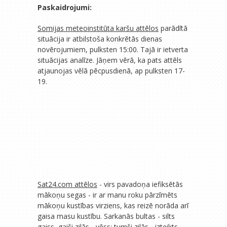
Paskaidrojumi:
Somijas meteoinstitūta karšu attēlos
parādītā
situācija ir atbilstoša konkrētās dienas
novērojumiem, pulksten 15:00. Tajā ir ietverta
situācijas analīze. Jāņem vērā, ka pats attēls
atjaunojas vēlā pēcpusdienā, ap pulksten 17-
19.
Sat24.com attēlos
- virs pavadoņa iefiksētās
mākoņu segas - ir ar manu roku pārzīmēts
mākoņu kustības virziens, kas reizē norāda arī
gaisa masu kustību. Sarkanās bultas - silts
gaiss, gaiši zilās - vēss; tumši zilās - izteikts