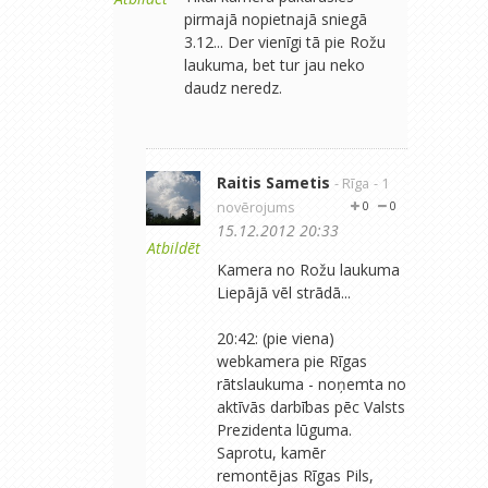
pirmajā nopietnajā sniegā
3.12... Der vienīgi tā pie Rožu
laukuma, bet tur jau neko
daudz neredz.
Raitis Sametis
- Rīga
- 1
novērojums
0
0
15.12.2012 20:33
Atbildēt
Kamera no Rožu laukuma
Liepājā vēl strādā...
20:42: (pie viena)
webkamera pie Rīgas
rātslaukuma - noņemta no
aktīvās darbības pēc Valsts
Prezidenta lūguma.
Saprotu, kamēr
remontējas Rīgas Pils,