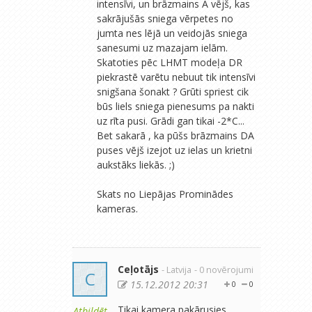
intensīvi, un brāzmains A vējš, kas
sakrājušās sniega vērpetes no
jumta nes lējā un veidojās sniega
sanesumi uz mazajam ielām.
Skatoties pēc LHMT modeļa DR
piekrastē varētu nebuut tik intensīvi
snigšana šonakt ? Grūti spriest cik
būs liels sniega pienesums pa nakti
uz rīta pusi. Grādi gan tikai -2*C...
Bet sakarā , ka pūšs brāzmains DA
puses vējš izejot uz ielas un krietni
aukstāks liekās. ;)
Skats no Liepājas Prominādes
kameras.
Ceļotājs
- Latvija
- 0 novērojumi
C
15.12.2012 20:31
0
0
Tikai kamera pakārusies
Atbildēt