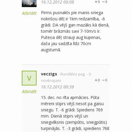
16.12.2012 00:08
0
0
Pirms pusnakts pie manis sniega
Atbildēt
nokrišņu dēļ ir 1km redzamība, -6
grādi. DA vējš gan mazāks kā dienā,
tomēr brāzmās savi 7-10m/s ir.
Puteņa dēļ strauji aug kupenas,
daža jau sadzīta līdz 70cm
augstumā.
veczigs
- Rundāles pag.
- 0
V
novērojumi
0
0
16.12.2012 00:39
Atbildēt
15. dec. no rīta apmācies. Pūta
mēreni stiprs vējš nesot pa gaisu
sniegu. T. -6 grādi. Spiediens 769
mm. Dienā stiprs vējš un
sniegvilksnis (zempūtis, sniegpūtis)
turpinājās. T. -3 grādi, spiediens 768