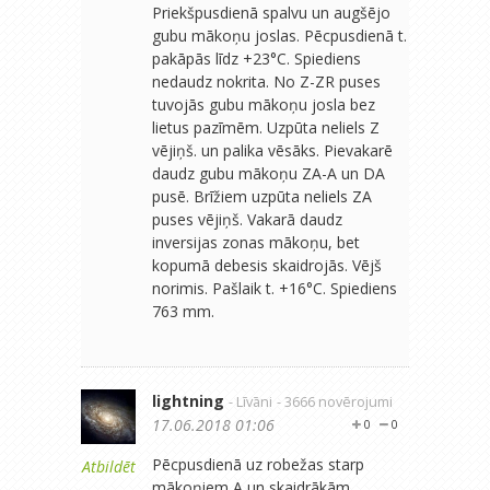
Priekšpusdienā spalvu un augšējo
gubu mākoņu joslas. Pēcpusdienā t.
pakāpās līdz +23°C. Spiediens
nedaudz nokrita. No Z-ZR puses
tuvojās gubu mākoņu josla bez
lietus pazīmēm. Uzpūta neliels Z
vējiņš. un palika vēsāks. Pievakarē
daudz gubu mākoņu ZA-A un DA
pusē. Brīžiem uzpūta neliels ZA
puses vējiņš. Vakarā daudz
inversijas zonas mākoņu, bet
kopumā debesis skaidrojās. Vējš
norimis. Pašlaik t. +16°C. Spiediens
763 mm.
lightning
- Līvāni
- 3666 novērojumi
17.06.2018 01:06
0
0
Pēcpusdienā uz robežas starp
Atbildēt
mākoņiem A un skaidrākām