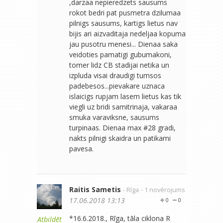
,darzaa nepieredzets sausums
rokot bedri pat pusmetra dzilumaa
pilnigs sausums, kartigs lietus nav
bijis ari aizvaditaja nedeljaa kopuma
jau pusotru menesi... Dienaa saka
veidoties pamatigi gubumakoni,
tomer lidz CB stadijai netika un
izpluda visai draudigi tumsos
padebesos...pievakare uznaca
islaicigs rupjam lasem lietus kas tik
viegli uz bridi samitrinaja, vakaraa
smuka varaviksne, sausums
turpinaas. Dienaa max #28 gradi,
nakts pilnigi skaidra un patikami
pavesa.
Raitis Sametis
- Rīga
- 1 novērojums
17.06.2018 13:13
0
0
*16.6.2018., Rīga, tāla ciklona R
Atbildēt