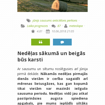
jūnijs
sausums
anticiklons
perkons
·
Laika prognozes
·
87
·
meteolapa
·
4.81
·
10.06.2018 21:05
Nedēļas sākumā un beigās
būs karsti
Ar sausumu un siltumu noslēgusies arī jūnija
pirmā dekāde.
Nākamās nedēļas pirmajās
dienās vietām ir cerība sagaidīt arī
mērenas lietusgāzes, kas gan kopumā
tikai vietām var mazināt ieilgušo
sausuma periodu. Nedēļas vidū jau atkal
pastiprināsies augsta spiediena
apgabals, pie mums ieplūdīs siltāks