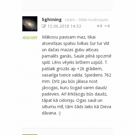
lightning
- Līvāni
- 3666 novērojumi
15.06.2018 14:53
0
0
Mākoņu pavisam maz, tikai
Atbildēt
atsevišķas spalvu švīkas šur tur vīd
un dažas mazas gubu aitiņas
pamalēs ganās, Saule pilnā spozmē
spīd. Lēns vējelis brīžiem uzpūš. T.
pašlaik grozās ap +26 grādiem,
vasarīga tveice valda. Spiediens 762
mm. Drīz jau būs jālasa nost
jāņogas, kuru šogad varen daudz
padevies. Arī ērkšķogu būs daudz,
tāpat kā cidoniju. Ogas sauli un
siltumu mīl, tām šāds laiks kā Dieva
dāvana. :)