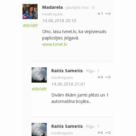
Madarela
- Jaunpils nov.
- 0
novērojumi
1
0
14.06.2018 20:10
Atbildēt
Oho, lasu tvnet.lv, ka virpļviesulis
paplosījies Jelgavā.
www.tvnet.lv
Raitis Sametis
- Rīga
- 1
novērojums
0
0
14.06.2018 21:01
Atbildēt
Divām ēkām jumti plēsti un 1
automašīna bojāta...
Raitis Sametis
- Rīga
- 1
novērojums
0
0