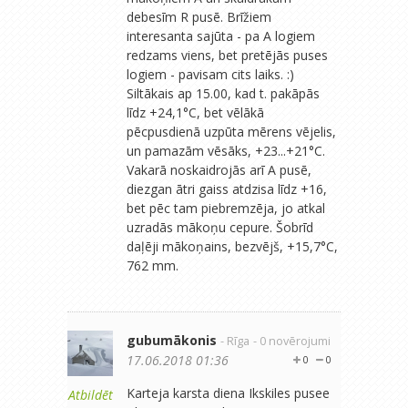
debesīm R pusē. Brīžiem
interesanta sajūta - pa A logiem
redzams viens, bet pretējās puses
logiem - pavisam cits laiks. :)
Siltākais ap 15.00, kad t. pakāpās
līdz +24,1°C, bet vēlākā
pēcpusdienā uzpūta mērens vējelis,
un pamazām vēsāks, +23...+21°C.
Vakarā noskaidrojās arī A pusē,
diezgan ātri gaiss atdzisa līdz +16,
bet pēc tam piebremzēja, jo atkal
uzradās mākoņu cepure. Šobrīd
daļēji mākoņains, bezvējš, +15,7°C,
762 mm.
gubumākonis
- Rīga
- 0 novērojumi
17.06.2018 01:36
0
0
Karteja karsta diena Ikskiles pusee
Atbildēt