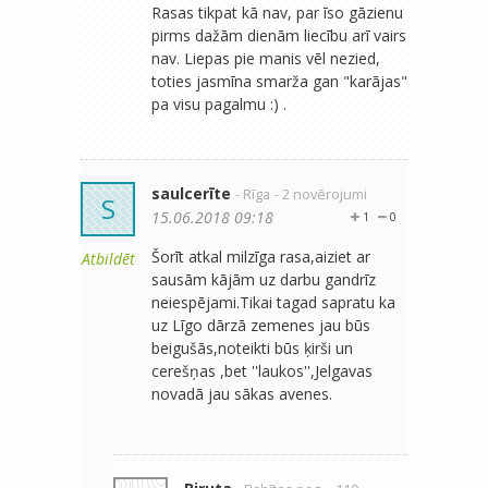
Rasas tikpat kā nav, par īso gāzienu
pirms dažām dienām liecību arī vairs
nav. Liepas pie manis vēl nezied,
toties jasmīna smarža gan "karājas"
pa visu pagalmu :) .
saulcerīte
- Rīga
- 2 novērojumi
S
15.06.2018 09:18
1
0
Šorīt atkal milzīga rasa,aiziet ar
Atbildēt
sausām kājām uz darbu gandrīz
neiespējami.Tikai tagad sapratu ka
uz Līgo dārzā zemenes jau būs
beigušās,noteikti būs ķirši un
cerešņas ,bet ''laukos'',Jelgavas
novadā jau sākas avenes.