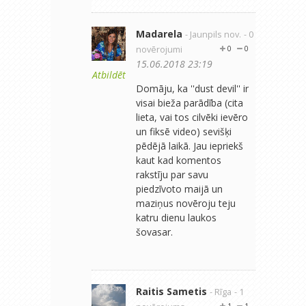
Madarela
- Jaunpils nov.
- 0
novērojumi
0
0
15.06.2018 23:19
Atbildēt
Domāju, ka ''dust devil'' ir
visai bieža parādība (cita
lieta, vai tos cilvēki ievēro
un fiksē video) sevišķi
pēdējā laikā. Jau iepriekš
kaut kad komentos
rakstīju par savu
piedzīvoto maijā un
maziņus novēroju teju
katru dienu laukos
šovasar.
Raitis Sametis
- Rīga
- 1
1
1