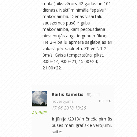
mala (laiks vērots 42 gadus un 101
dienas). Naktī minimāla "spalvu"
mākoņainība. Dienas visai tālu
sauszemes pusē ir gubu
mākoņainība, kam pecpusdienā
pievienojās augstie gubu mākoņi.
Tie 2-4 baļļu apmērā saglabājās arī
vakarā pēc saulrieta. ZR vējš 1-2-
3m/s. Gaisa temperatūra: plkst.
3:00+14; 9:00+21; 15:00+24;
21:00+22.
Raitis Sametis
- Rīga
- 1
novērojums
0
0
17.06.2018 13:26
Atbildēt
Ir jūnija /2018/ mēneša pirmās
puses mani grafiskie vērojumi,
saite: