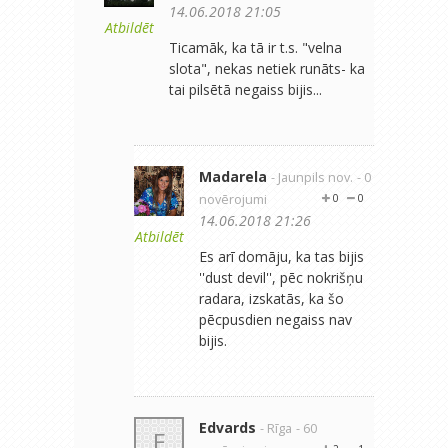
14.06.2018 21:05
Atbildēt
Ticamāk, ka tā ir t.s. "velna
slota", nekas netiek runāts- ka
tai pilsētā negaiss bijis...
Madarela
- Jaunpils nov.
- 0
novērojumi
0
0
14.06.2018 21:26
Atbildēt
Es arī domāju, ka tas bijis
''dust devil'', pēc nokrišņu
radara, izskatās, ka šo
pēcpusdien negaiss nav
bijis.
Edvards
- Rīga
- 60
E