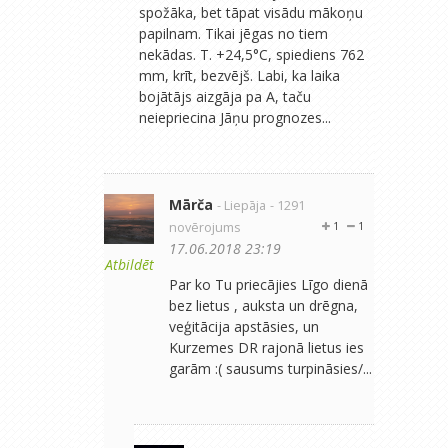
spožāka, bet tāpat visādu mākoņu
papilnam. Tikai jēgas no tiem
nekādas. T. +24,5°C, spiediens 762
mm, krīt, bezvējš. Labi, ka laika
bojātājs aizgāja pa A, taču
neiepriecina Jāņu prognozes...
Mārča
- Liepāja
- 1291
novērojums
1
1
17.06.2018 23:19
Atbildēt
Par ko Tu priecājies Līgo dienā
bez lietus , auksta un drēgna,
veģitācija apstāsies, un
Kurzemes DR rajonā lietus ies
garām :( sausums turpināsies/...