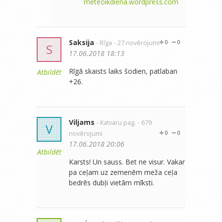
meteoikdiena.wordpress.com
Saksija
- Rīga
- 27 novērojumi
0
0
S
17.06.2018 18:13
Rīgā skaists laiks šodien, patlaban
Atbildēt
+26.
Viljams
- Katvaru pag.
- 679
V
novērojumi
0
0
17.06.2018 20:06
Atbildēt
Karsts! Un sauss. Bet ne visur. Vakar
pa ceļam uz zemenēm meža ceļa
bedrēs dubļi vietām mīksti.