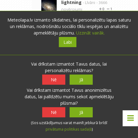
lightning
- Līvāni
- 3666
novērojumi
0
1
17.06.2018 23:38
Meteolapa.lv izmanto sīkdatnes, lai personalizētu lapas saturu
Atbildēt
un reklāmas, nodrošinātu sociālo tīklu iespējas un analizētu
Tur jau tā sāls, ka Līgo
apmeklētāju plūsmu.
Uzzināt vairāk.
dienā un vakarā sola
aukstumu un stiprus vējus,
Labi
un tieši tas NEpriecē. Un,
ja vēl lietus Līgo vakarā
(kaut gan pie solītajiem
Vai drīkstam izmantot Tavus datus, lai
grādiem un m/s jau
personalizētu reklāmas?
gandrīz vienalga, līst vai
nelīst), tad no līgošanas
Nē
Jā
nekā, atliks vien cept
Vai drīkstam izmantot Tavus anonimizētus
šašliku pannā, ēst un dzert
datus, lai palīdzētu mums sekot apmeklētāju
alu pie TV, skatoties
plūsmai?
futbolu un visu ko citu.
Nē
Jā
(šos uzstādījumus varat mainīt jebkurā brīdī
privātuma politikas sadaļā
)
Pierobežā
- Viļaka
- 1048 novērojumi
18.06.2018 19:11
0
0