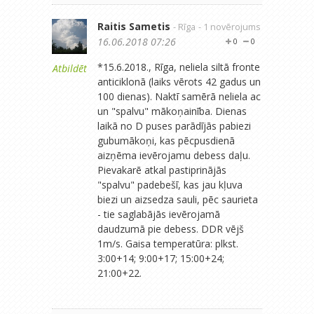
Raitis Sametis
- Rīga
- 1 novērojums
16.06.2018 07:26
0
0
*15.6.2018., Rīga, neliela siltā fronte
Atbildēt
anticiklonā (laiks vērots 42 gadus un
100 dienas). Naktī samērā neliela ac
un "spalvu" mākoņainība. Dienas
laikā no D puses parādījās pabiezi
gubumākoņi, kas pēcpusdienā
aizņēma ievērojamu debess daļu.
Pievakarē atkal pastiprinājās
"spalvu" padebešī, kas jau kļuva
biezi un aizsedza sauli, pēc saurieta
- tie saglabājās ievērojamā
daudzumā pie debess. DDR vējš
1m/s. Gaisa temperatūra: plkst.
3:00+14; 9:00+17; 15:00+24;
21:00+22.