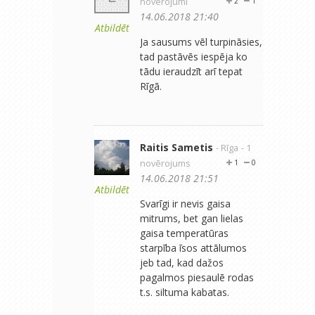
novērojumi
2
1
14.06.2018 21:40
Atbildēt
Ja sausums vēl turpināsies,
tad pastāvēs iespēja ko
tādu ieraudzīt arī tepat
Rīgā.
Raitis Sametis
- Rīga
- 1
novērojums
1
0
14.06.2018 21:51
Atbildēt
Svarīgi ir nevis gaisa
mitrums, bet gan lielas
gaisa temperatūras
starpība īsos attālumos
jeb tad, kad dažos
pagalmos piesaulē rodas
t.s. siltuma kabatas.