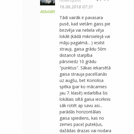
novērojums
16.06.2018 07:31
Atbildēt
Tādi vairāk ir pavasara
pusē, kad vietām gaiss pie
bezvēja vai neliela vēja
lokāli (kādā mikroielejā vai
māju pagalmā... ) iesilst
strauji, gaisa grādu 50m
distancē starpība
pārsniedz 10 grādu
"punktus". Sākas iekarsētā
gaisa strauja pacelšanās
uz augšu, bet Koriolisa
spēka (par ko mācamies
jau 7. klasē) iedarbība šis
lokālais siltā gaisa iecirknis
sāk rotēt ap savu asi...
parādās horizontālais
gaisa spiediens, kas no
zemes paceļ putekļus,
dažādas drazas vai nodara