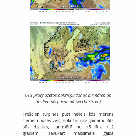
GFS prognozētās nokrišņu zonas pirmdien un
otrdien pēcpusdienā (wxcharts.eu)
Trešdien turpinās pūst neliels līdz mērens
ziemeļu puses vējš, nokrišņi nav gaidāmi. Rīts
būs dzestrs, caurmērā no +5 līdz +12
grādiem, savukārt maksimālā gaisa