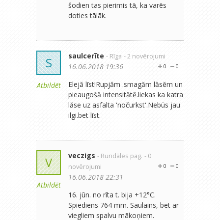
šodien tas pierimis tā, ka varēs
doties tālāk.
saulcerīte
- Rīga
- 2 novērojumi
S
16.06.2018 19:36
0
0
Elejă līst!Rupjăm .smagăm lăsĕm un
Atbildēt
pieaugošă intensitătĕ.liekas ka katra
lăse uz asfalta 'nočurkst'.Nebūs jau
ilgi.bet līst.
veczigs
- Rundāles pag.
- 0
V
novērojumi
0
0
16.06.2018 22:31
Atbildēt
16. jūn. no rīta t. bija +12°C.
Spiediens 764 mm. Saulains, bet ar
viegliem spalvu mākoņiem.