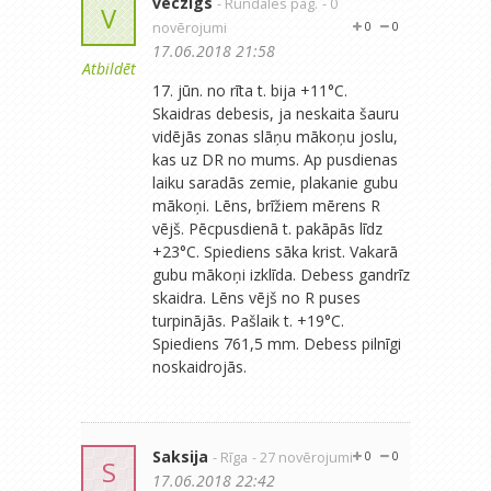
veczigs
- Rundāles pag.
- 0
V
novērojumi
0
0
17.06.2018 21:58
Atbildēt
17. jūn. no rīta t. bija +11°C.
Skaidras debesis, ja neskaita šauru
vidējās zonas slāņu mākoņu joslu,
kas uz DR no mums. Ap pusdienas
laiku saradās zemie, plakanie gubu
mākoņi. Lēns, brīžiem mērens R
vējš. Pēcpusdienā t. pakāpās līdz
+23°C. Spiediens sāka krist. Vakarā
gubu mākoņi izklīda. Debess gandrīz
skaidra. Lēns vējš no R puses
turpinājās. Pašlaik t. +19°C.
Spiediens 761,5 mm. Debess pilnīgi
noskaidrojās.
Saksija
- Rīga
- 27 novērojumi
0
0
S
17.06.2018 22:42