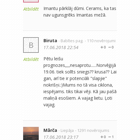
Imantu pārklāj dūmi. Cerams, ka tas
Atbildēt
nav ugunsgrēks Imantas mežā.
Biruta
- Babītes pag.
- 110 novērojumi
B
17.06.2018 22:54
0
0
Pētu leišu
Atbildēt
prognozes,,,,nesaprotu......Norvēģijā
19.06. tiek solīts sniegs?? krusa?? Lai
gan, arī tie ir potenciāli "slapjie"
nokrišņi.:)Mums no tā visa ciklona,
iespējams. tiks tikai vēji. Kā jau pašā
maliņā esošiem. A vajag lietu. Ļoti
vajag.
Mārča
- Liepāja
- 1291 novērojums
17.06.2018 23:17
0
1