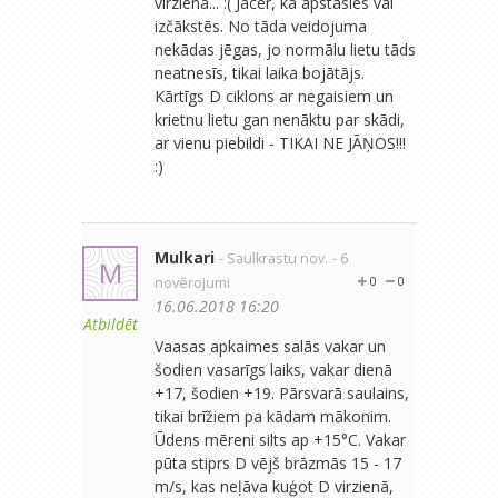
virzienā... :( Jācer, ka apstāsies vai
izčākstēs. No tāda veidojuma
nekādas jēgas, jo normālu lietu tāds
neatnesīs, tikai laika bojātājs.
Kārtīgs D ciklons ar negaisiem un
krietnu lietu gan nenāktu par skādi,
ar vienu piebildi - TIKAI NE JĀŅOS!!!
:)
Mulkari
- Saulkrastu nov.
- 6
M
novērojumi
0
0
16.06.2018 16:20
Atbildēt
Vaasas apkaimes salās vakar un
šodien vasarīgs laiks, vakar dienā
+17, šodien +19. Pārsvarā saulains,
tikai brīžiem pa kādam mākonim.
Ūdens mēreni silts ap +15°C. Vakar
pūta stiprs D vējš brāzmās 15 - 17
m/s, kas neļāva kuģot D virzienā,