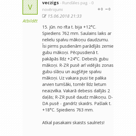
veczigs
- Rundāles pag.
- 0
V
novērojumi
0
0
15.06.2018 21:33
Atbildēt
15. jūn. no rīta t. bija +12°C.
Spiediens 762 mm. Saulains laiks ar
nelielu spalvu mākoņu daudzumu.
Īsi pirms pusdienām parādījās zemie
gubu mākoņi. Pēcpusdienā t.
pakāpās līdz +24°C. Debesīs gubu
mākoņi. R-ZR pusē arī vidējās zonas
gubu-slāņu un augšējie spalvu
mākoņi. Uz vakara pusi tie palika
arvien tumšāki, tomēr līdz lietum
neaizvilka. Vakarā debesis dalījās 2
daļās; R-ZR pusē daudz mākoņu. D-
DA pusē - gandrīz skaidrs. Pašlaik t.
+18°C. Spiediens 763 mm.
Atkal pasakaini skaists saulriets!