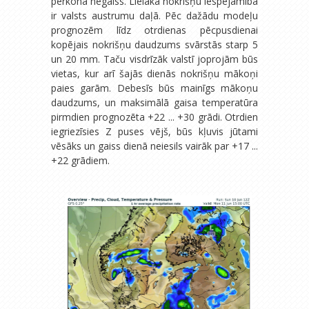
pērkona negaiss. Lielāka nokrišņu iespējamība
ir valsts austrumu daļā. Pēc dažādu modeļu
prognozēm līdz otrdienas pēcpusdienai
kopējais nokrišņu daudzums svārstās starp 5
un 20 mm. Taču visdrīzāk valstī joprojām būs
vietas, kur arī šajās dienās nokrišņu mākoņi
paies garām. Debesīs būs mainīgs mākoņu
daudzums, un maksimālā gaisa temperatūra
pirmdien prognozēta +22 ... +30 grādi. Otrdien
iegriezīsies Z puses vējš, būs kļuvis jūtami
vēsāks un gaiss dienā neiesils vairāk par +17 ...
+22 grādiem.