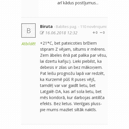
arī kādus postījumus...
Biruta
- Babītes pag.
- 110 novērojumi
B
16.06.2018 12:32
0
0
+21*C, bet pateicoties brīžiem
Atbildēt
stipram Z vējam, siltums ir mērens.
Zem ābeles ēnā pat palika par vēsu,
lai dzertu kafiju:). Lieki piebilst, ka
debesis ir zilas un bez mākoņiem.
Pat leišu prognožu lapā var redzēt,
ka Kurzemē pūš R puses vējš,
tamdēļ var var gaidīt lietu, bet
Latgalē-DA, kas arī sola lietu, bet
mēs koridorā, kur darbojas antilīča
efekts. Bez lietus. Vienīgais pluss-
pie mums mazliet siltāk naktīs.