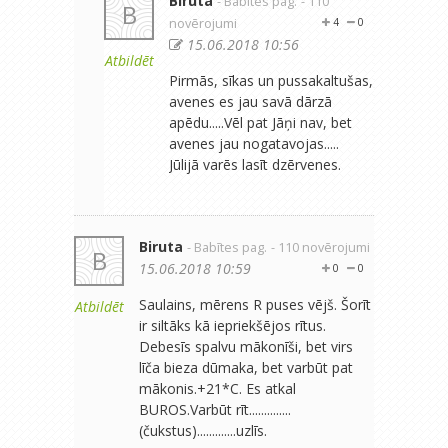
Biruta
- Babītes pag.
- 110
B
novērojumi
4
0
15.06.2018 10:56
Atbildēt
Pirmās, sīkas un pussakaltušas,
avenes es jau savā dārzā
apēdu.....Vēl pat Jāņi nav, bet
avenes jau nogatavojas.....
Jūlijā varēs lasīt dzērvenes.
Biruta
- Babītes pag.
- 110 novērojumi
B
15.06.2018 10:59
0
0
Saulains, mērens R puses vējš. Šorīt
Atbildēt
ir siltāks kā iepriekšējos rītus.
Debesīs spalvu mākonīši, bet virs
līča bieza dūmaka, bet varbūt pat
mākonis.+21*C. Es atkal
BUROS.Varbūt rīt..............
(čukstus).............uzlīs.