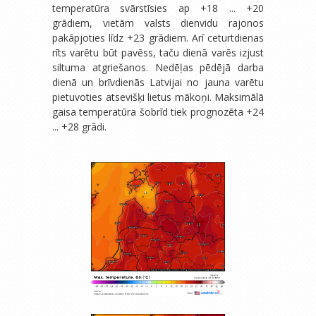
temperatūra svārstīsies ap +18 ... +20
grādiem, vietām valsts dienvidu rajonos
pakāpjoties līdz +23 grādiem. Arī ceturtdienas
rīts varētu būt pavēss, taču dienā varēs izjust
siltuma atgriešanos. Nedēļas pēdējā darba
dienā un brīvdienās Latvijai no jauna varētu
pietuvoties atsevišķi lietus mākoņi. Maksimālā
gaisa temperatūra šobrīd tiek prognozēta +24
... +28 grādi.