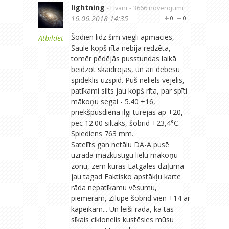
lightning
- Līvāni
- 3666 novērojumi
16.06.2018 14:35
0
0
Šodien līdz šim viegli apmācies,
Atbildēt
Saule kopš rīta nebija redzēta,
tomēr pēdējās pusstundas laikā
beidzot skaidrojas, un arī debesu
spīdeklis uzspīd. Pūš neliels vējelis,
patīkami silts jau kopš rīta, par spīti
mākoņu segai - 5.40 +16,
priekšpusdienā ilgi turējās ap +20,
pēc 12.00 siltāks, šobrīd +23,4°C.
Spiediens 763 mm.
Satelīts gan netālu DA-A pusē
uzrāda mazkustīgu lielu mākoņu
zonu, zem kuras Latgales dziļumā
jau tagad Faktisko apstākļu karte
rāda nepatīkamu vēsumu,
piemēram, Zilupē šobrīd vien +14 ar
kapeikām... Un leiši rāda, ka tas
sīkais ciklonelis kustēsies mūsu