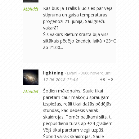
Kas būs ja Trallis kļūdīsies par vēja
Atbildēt
stipruma un gaisa temperaturas
progenozi 21. jūnijā, Saulgriežu
vakarā?
Šis vakars RietumKrastā bija viss
siltākais pēdējo 2nedeļu laikā +23*C
ap 21.00...
lightning
- Līvāni
- 3666 novērojumi
17.06.2018 15:44
0
0
Šodien mākoņains, Saule tikai
Atbildēt
paretam caur mākoņu spraugām
izspiežas, reāli tikai dažās pēdējās
stundās, kad debesis vairāk
skaidrojas. Tomēr patīkami silts, t.
pēcpusdienā turas ap +24 grādiem.
Vējš tikai paretam viegli uzpūš.
Šobrīd vairāk skaidrojas, Saule