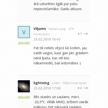
ārā uzturēties ilgāk par pašu
nepieciešamāko. Gaidu atkusni.
Viljams
- Katvaru pag.
- 679
V
novērojumi
1
0
25.02.2018 16:43
Atbildēt
Pat tik neliels vējiņš kā šodien, jau
saldē vaigus, kaut gan pēc grādiem
nekā īpaša. Kas vēl būs
nākamnedēļ, bail iedomāties :(
lightning
- Līvāni
- 3666 novērojumi
25.02.2018 17:04
2
0
Rīts skaidrs un saulains, min.t.
Atbildēt
-20,5°C. Vēlāk MMD, brīžiem vairāk
mākoņu, bet pārsvarā saulains,