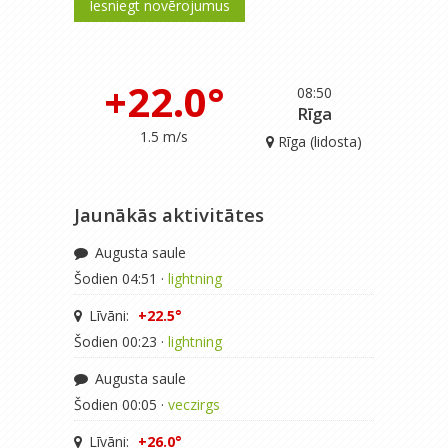
Iesniegt novērojumus
+22.0°
08:50
Rīga
1.5 m/s
Rīga (lidosta)
Jaunākās aktivitātes
Augusta saule
Šodien 04:51 ·
lightning
Līvāni:
+22.5°
Šodien 00:23 ·
lightning
Augusta saule
Šodien 00:05 ·
veczirgs
Līvāni:
+26.0°