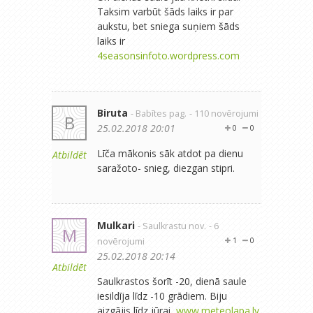
Taksim varbūt šāds laiks ir par
aukstu, bet sniega suņiem šāds
laiks ir
4seasonsinfoto.wordpress.com
Biruta
- Babītes pag.
- 110 novērojumi
B
25.02.2018 20:01
0
0
Līča mākonis sāk atdot pa dienu
Atbildēt
saražoto- snieg, diezgan stipri.
Mulkari
- Saulkrastu nov.
- 6
M
novērojumi
1
0
25.02.2018 20:14
Atbildēt
Saulkrastos šorīt -20, dienā saule
iesildīja līdz -10 grādiem. Biju
aizgājis līdz jūrai,
www.meteolapa.lv