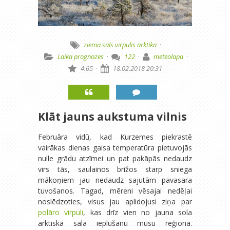
ziema
sals
virpulis
arktika
·
Laika prognozes
·
122
·
meteolapa
·
4.65
·
18.02.2018 20:31
Klāt jauns aukstuma vilnis
Februāra vidū, kad Kurzemes piekrastē
vairākas dienas gaisa temperatūra pietuvojās
nulle grādu atzīmei un pat pakāpās nedaudz
virs tās, saulainos brīžos starp sniega
mākoņiem jau nedaudz sajutām pavasara
tuvošanos. Tagad, mēreni vēsajai nedēļai
noslēdzoties, visus jau aplidojusi ziņa par
polāro virpuli
, kas drīz vien no jauna sola
arktiskā sala ieplūšanu mūsu reģionā.