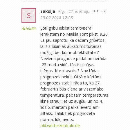
Saksija
- Rīga
- 27 novērojumi
1
2
S
25.02.2018 12:28
Ļoti gribu iebilst tam tvītera
Atbildēt
ierakstam no Maikla šorīt plkst. 9.26.
Es jau saprotu, ka dažam gribētos,
lai šis Sibīrijas aukstums turpinās
mūžīgi, bet kur ir objektivitāte ?
Neviena prognoze patlaban nerāda
-25 marta vidū, tās ir pilnīgas
blēņas. Kur ir avots ? Nav tādas
prognozes nekur. Otrām kārtām,
prognozes stabili rāda to, ka 27.
februārtis būs diena ar viszemāko
temperatūra, pēc tam temperatūras
līkne strauji iet uz augšu, un no 4.
līdz 6. martam paliks ievērojami
siltāks. Tālāk tiek prognozēta
norma, lūk, avots:
old.wetterzentrale.de