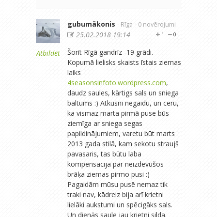
gubumākonis
- Rīga
- 0 novērojumi
25.02.2018 19:14
1
0
Šorīt Rīgā gandrīz -19 grādi.
Atbildēt
Kopumā lielisks skaists īstais ziemas
laiks
4seasonsinfoto.wordpress.com
,
daudz saules, kārtigs sals un sniega
baltums :) Atkusni negaidu, un ceru,
ka vismaz marta pirmā puse būs
ziemīga ar sniega segas
papildinājumiem, varetu būt marts
2013 gada stilā, kam sekotu straujš
pavasaris, tas būtu laba
kompensācija par neizdevūšos
brāķa ziemas pirmo pusi :)
Pagaidām mūsu pusē nemaz tik
traki nav, kādreiz bija arī krietni
lielāki aukstumi un spēcigāks sals.
Un dienās saule jau krietni silda.