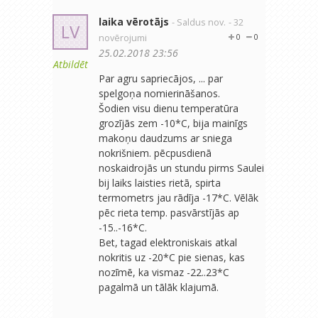
laika vērotājs
- Saldus nov.
- 32
LV
novērojumi
0
0
25.02.2018 23:56
Atbildēt
Par agru sapriecājos, ... par
spelgoņa nomierināšanos.
Šodien visu dienu temperatūra
grozījās zem -10*C, bija mainīgs
makoņu daudzums ar sniega
nokrišniem. pēcpusdienā
noskaidrojās un stundu pirms Saulei
bij laiks laisties rietā, spirta
termometrs jau rādīja -17*C. Vēlāk
pēc rieta temp. pasvārstījās ap
-15..-16*C.
Bet, tagad elektroniskais atkal
nokritis uz -20*C pie sienas, kas
nozīmē, ka vismaz -22..23*C
pagalmā un tālāk klajumā.