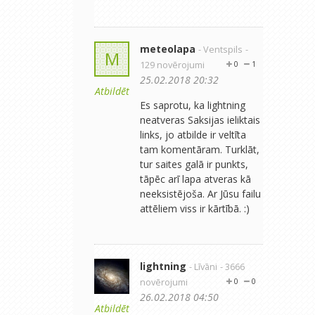
meteolapa
- Ventspils
-
M
129 novērojumi
0
1
25.02.2018 20:32
Atbildēt
Es saprotu, ka lightning
neatveras Saksijas ieliktais
links, jo atbilde ir veltīta
tam komentāram. Turklāt,
tur saites galā ir punkts,
tāpēc arī lapa atveras kā
neeksistējoša. Ar Jūsu failu
attēliem viss ir kārtībā. :)
lightning
- Līvāni
- 3666
novērojumi
0
0
26.02.2018 04:50
Atbildēt