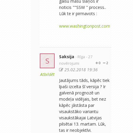
gaisu masu slāņos ir
noticis ""SSW " process..
Lūk te ir pirmavots :
www.washingtonpost.com
Saksija
- Rīga
- 27
S
novērojumi
0
2
25.02.2018 19:36
Atbildēt
Jautājums tāds, kāpēc tiek
īpaši izcelta šī versija ? Ir
galvenā prognozē un
modeļa vidējais, bet nez
kāpēc jāstāsta par
visaukstāko variantu
visaukstākajai Latvijas
pilsētai 13. martam. Lūk,
tas ir neobjektīvi.