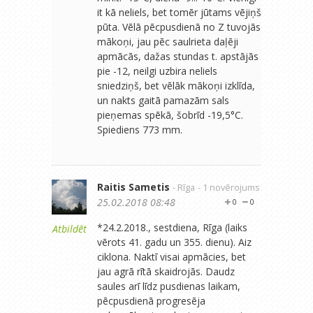
it kā neliels, bet tomēr jūtams vējiņš
pūta. Vēlā pēcpusdienā no Z tuvojās
mākoņi, jau pēc saulrieta daļēji
apmācās, dažas stundas t. apstājās
pie -12, neilgi uzbira neliels
sniedziņš, bet vēlāk mākoņi izklīda,
un nakts gaitā pamazām sals
pieņemas spēkā, šobrīd -19,5°C.
Spiediens 773 mm.
Raitis Sametis
- Rīga
- 1 novērojums
25.02.2018 08:48
0
0
*24.2.2018., sestdiena, Rīga (laiks
Atbildēt
vērots 41. gadu un 355. dienu). Aiz
ciklona. Naktī visai apmācies, bet
jau agrā rītā skaidrojās. Daudz
saules arī līdz pusdienas laikam,
pēcpusdienā progresēja