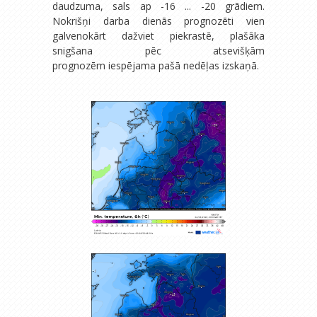
daudzuma, sals ap -16 ... -20 grādiem.
Nokrišņi darba dienās prognozēti vien
galvenokārt dažviet piekrastē, plašāka
snigšana pēc atsevišķām
prognozēm iespējama pašā nedēļas izskaņā.