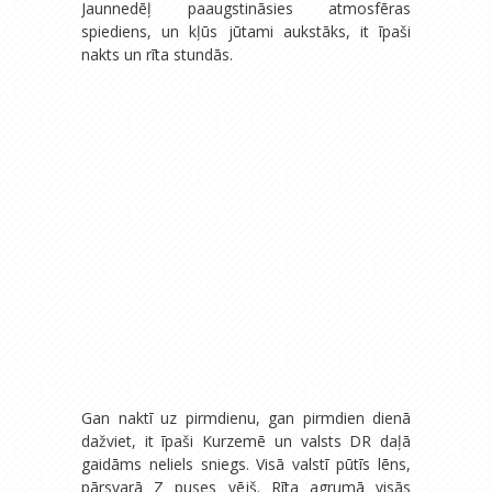
Jaunnedēļ paaugstināsies atmosfēras
spiediens, un kļūs jūtami aukstāks, it īpaši
nakts un rīta stundās.
Gan naktī uz pirmdienu, gan pirmdien dienā
dažviet, it īpaši Kurzemē un valsts DR daļā
gaidāms neliels sniegs. Visā valstī pūtīs lēns,
pārsvarā Z puses vējš. Rīta agrumā visās