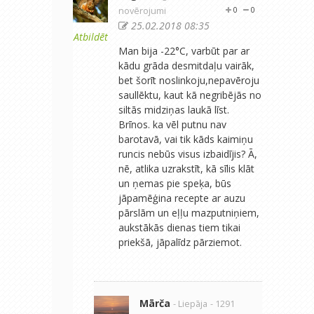
novērojumi
0
0
25.02.2018 08:35
Atbildēt
Man bija -22°C, varbūt par ar
kādu grāda desmitdaļu vairāk,
bet šorīt noslinkoju,nepavēroju
saullēktu, kaut kā negribējās no
siltās midziņas laukā līst.
Brīnos. ka vēl putnu nav
barotavā, vai tik kāds kaimiņu
runcis nebūs visus izbaidījis? Ā,
nē, atlika uzrakstīt, kā sīlis klāt
un ņemas pie speķa, būs
jāpamēģina recepte ar auzu
pārslām un eļļu mazputniņiem,
aukstākās dienas tiem tikai
priekšā, jāpalīdz pārziemot.
Mārča
- Liepāja
- 1291