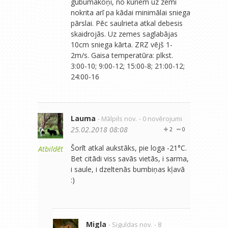
gubumākoņi, no kuriem uz zemi
nokrita arī pa kādai minimālai sniega
pārslai. Pēc saulrieta atkal debesis
skaidrojās. Uz zemes saglabājas
10cm sniega kārta. ZRZ vējš 1-
2m/s. Gaisa temperatūra: plkst.
3:00-10; 9:00-12; 15:00-8; 21:00-12;
24:00-16
Lauma
- Mālpils nov.
- 0 novērojumi
25.02.2018 08:08
2
0
Šorīt atkal aukstāks, pie loga -21°C.
Atbildēt
Bet citādi viss savās vietās, i sarma,
i saule, i dzeltenās bumbiņas kļavā
:)
Migla
- Siguldas nov.
- 8