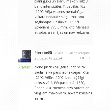
plāni gubu un slāņu mākoņi līdz 3
baļļu intensitātei. T. pacēlās līdz
-10°C. Vēja virziens nemainīgs.
Vakarā nedaudz slāņu mākoņu
saglabājās. Pašlaik t. -16,5°C.
Spiediens 775,5 mm, krīt. Mēnesis
atrodas aiz mājas un nav redzams.
Pierobežā
- Viļaka
- 1048 novērojumi
25.02.2018 22:24
0
0
diene pietiekoši gaiša, bet ne tik
Atbildēt
saulaina kā pāris iepriekšējās. Rītā
-21°C. Vēlāk -15°C, bet neģēlīgi
auksts vējš. Pēcpusdienā -13°C,
Šobrīd -14, mēness aizplīvurots ar
viegliem mākoņiem, apkārt krāsains
'riņķis'.