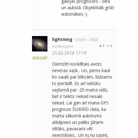
galējās prognozes - siltā
un aukstā. Objektīvāk grūti
iedomāties :)
lightning
- Līvāni
- 3666
novērojumi
1
1
25.02.2018 17:19
Atbildēt
Diemžēl norādītais avots
neveras vaļā... Un, pirms kaut
ko saukt par blēņām, lūdzams
to pierādīt. Es arī nebūtu
sajūsmā par -25 marta vidū,
bet ir teikts: nekad nesaki
nekad. Lai gan arī mana GFS
prognoze ŠOBRĪD rāda, ka
marta sākumā aukstums
atkāpsies un paliks jūtami
siltāks, pavasaris vēl
neiestāsies... Un ej nu sazini,