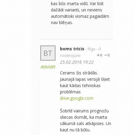
kas būs marta vidū. Var būt
dažādi varianti, un neviens
automātiski vismaz pagaidām
nav blēņas.
boms tricis
- Rīga
- 0
BT
novērojumi
0
0
25.02.2018 19:22
Atbildēt
Cerams šis strādās.
Jaunajā lapas versijā šķiet
kaut kādas tehniskas
problēmas
drive.google.com
Šobrīd vairums prognožu
sliecas domāt, ka marta
sākumā sals atkāpsies. Un
kaut nu tā būtu.