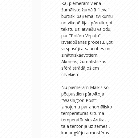
Kā, piemēram viena
žurnāliste žurnālā "Ieva"
burtiski paņēma izvilkumu
no vikepēdijas pārtulkojot
tekstu uz latviešu valodu,
par "Polāro Virpuļu"
izveidošanās procesu. Ļoti
virspusēji atsaucoties un
zinātniskaavotiem.
Akmens, žurnālistiskas
sfērā strādājošiem
cilvēkiem.
Nu piemēram Maikls šo
pēcpusdien pārtvītoja
"Washigton Post"
ziņojumu par anomālisko
temperatūras siltuma
temperatūr virs Artikas ,
tajā teritorijā uz zemes ,
kur augšējo atmosfēras