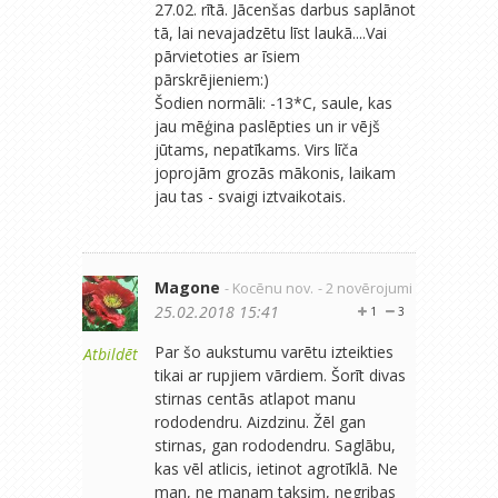
27.02. rītā. Jācenšas darbus saplānot
tā, lai nevajadzētu līst laukā....Vai
pārvietoties ar īsiem
pārskrējieniem:)
Šodien normāli: -13*C, saule, kas
jau mēģina paslēpties un ir vējš
jūtams, nepatīkams. Virs līča
joprojām grozās mākonis, laikam
jau tas - svaigi iztvaikotais.
Magone
- Kocēnu nov.
- 2 novērojumi
25.02.2018 15:41
1
3
Par šo aukstumu varētu izteikties
Atbildēt
tikai ar rupjiem vārdiem. Šorīt divas
stirnas centās atlapot manu
rododendru. Aizdzinu. Žēl gan
stirnas, gan rododendru. Saglābu,
kas vēl atlicis, ietinot agrotīklā. Ne
man, ne manam taksim, negribas