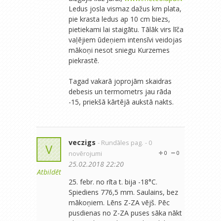
Ledus josla vismaz dažus km plata,
pie krasta ledus ap 10 cm biezs,
pietiekami lai staigātu. Tālāk virs līča
vaļējiem ūdeņiem intensīvi veidojas
mākoņi nesot sniegu Kurzemes
piekrastē.
Tagad vakarā joprojām skaidras
debesis un termometrs jau rāda
-15, priekšā kārtējā aukstā nakts.
veczigs
- Rundāles pag.
- 0
V
novērojumi
0
0
25.02.2018 22:20
Atbildēt
25. febr. no rīta t. bija -18°C.
Spiediens 776,5 mm. Saulains, bez
mākoņiem. Lēns Z-ZA vējš. Pēc
pusdienas no Z-ZA puses sāka nākt