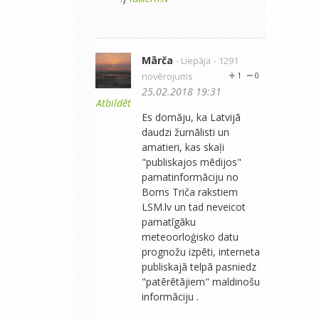
Mārča
- Liepāja
- 1291
novērojums
1
0
25.02.2018 19:31
Atbildēt
Es domāju, ka Latvijā
daudzi žurnālisti un
amatieri, kas skaļi
"publiskajos mēdijos"
pamatinformāciju no
Boms Triča rakstiem
LSM.lv un tad neveicot
pamatīgāku
meteoorloģisko datu
prognožu izpēti, interneta
publiskajā telpā pasniedz
"patērētājiem" maldinošu
informāciju .