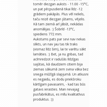
tomēr diezgan auksts - 11.00 -15°C,
un pat pēcpusdienā tikai līdz -12
grādiem pakāpās. Plus vēl neliels,
taču reizē diezgan jūtams, vējelis.
Kā tam ziemā arī jābūt, nekādas
anomālijas. :) Šobrīd -13°C,
spiediens 772 mm.
Aukstums pats par sevi nav nekas
slikts, un nav jau tas tik traks
(vismaz līdz šim), lai te varētu sākt
lamāties. :) Bet, ja nu gribas, tad
acīmredzot ir radušās līdzīgas
sajūtas, kā daudziem citiem bija
ziemas sākumā zem svina vāka bez
sniega mūžīgā slapjumā. Un atkusni
es negaidu, es dodu priekšroku
kārtīgam pavasarim, - kad tas būs
gatavs ierasties. Man nevajag
pusfabrikātus, es mīlu kvalitatīvus
produktus. :))