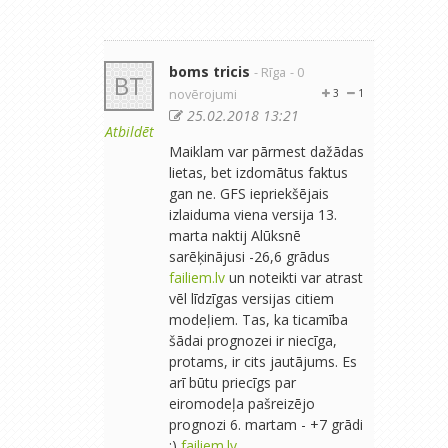
boms tricis
- Rīga
- 0
BT
novērojumi
3
1
25.02.2018 13:21
Atbildēt
Maiklam var pārmest dažādas
lietas, bet izdomātus faktus
gan ne. GFS iepriekšējais
izlaiduma viena versija 13.
marta naktij Alūksnē
sarēķinājusi -26,6 grādus
failiem.lv
un noteikti var atrast
vēl līdzīgas versijas citiem
modeļiem. Tas, ka ticamība
šādai prognozei ir niecīga,
protams, ir cits jautājums. Es
arī būtu priecīgs par
eiromodeļa pašreizējo
prognozi 6. martam - +7 grādi
:)
failiem.lv