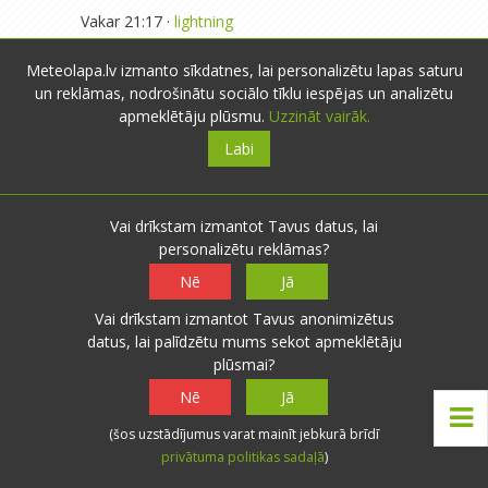
Vakar 21:17 ·
lightning
Līvāni:
+29.8°
Meteolapa.lv izmanto sīkdatnes, lai personalizētu lapas saturu
Vakar 17:24 ·
lightning
un reklāmas, nodrošinātu sociālo tīklu iespējas un analizētu
apmeklētāju plūsmu.
Uzzināt vairāk.
Līvāni:
+30.5°
Labi
Vakar 16:19 ·
lightning
Jaunākie raksti
Vai drīkstam izmantot Tavus datus, lai
personalizētu reklāmas?
Augusta saule
Nē
Jā
Karsta jūlija pēdējā diena
Vai drīkstam izmantot Tavus anonimizētus
Vēsāka dienvidu ciklona nedēļa
datus, lai palīdzētu mums sekot apmeklētāju
plūsmai?
Nē
Jā
Rakstu kategorijas
(šos uzstādījumus varat mainīt jebkurā brīdī
Laika prognozes
privātuma politikas sadaļā
)
Izglītojoša informācija