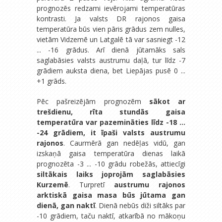
prognozēs redzami ievērojami temperatūras
kontrasti. Ja valsts DR rajonos gaisa
temperatūra būs vien pāris grādus zem nulles,
vietām Vidzemē un Latgalē tā var sasniegt -12
... -16 grādus. Arī dienā jūtamāks sals
saglabāsies valsts austrumu daļā, tur līdz -7
grādiem auksta diena, bet Liepājas pusē 0 ...
+1 grāds.
Pēc pašreizējām prognozēm
sākot ar
trešdienu, rīta stundās gaisa
temperatūra var pazemināties līdz -18 ...
-24 grādiem, it īpaši valsts austrumu
rajonos
. Caurmērā gan nedēļas vidū, gan
izskaņā gaisa temperatūra dienas laikā
prognozēta -3 ... -10 grādu robežās, attiecīgi
siltākais laiks joprojām saglabāsies
Kurzemē
. Turpretī
austrumu rajonos
arktiskā gaisa masa būs jūtama gan
dienā, gan naktī
. Dienā nebūs diži siltāks par
-10 grādiem, taču naktī, atkarībā no mākoņu