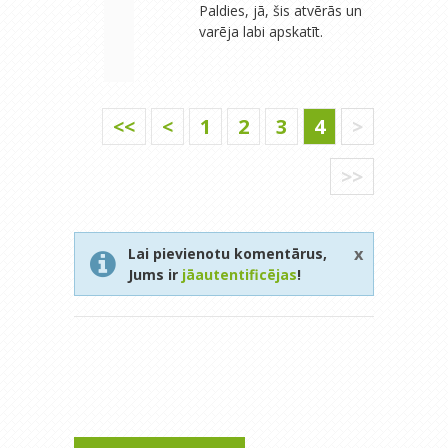
Paldies, jā, šis atvērās un
varēja labi apskatīt.
<<
<
1
2
3
4
>
>>
x
Lai pievienotu komentārus,
Jums ir
jāautentificējas
!