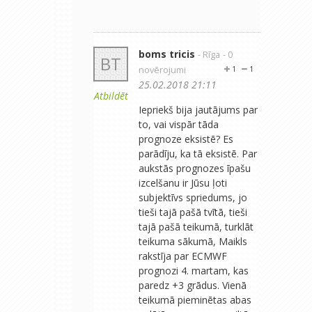
boms tricis
- Rīga
- 0
BT
novērojumi
1
1
25.02.2018 21:11
Atbildēt
Iepriekš bija jautājums par
to, vai vispār tāda
prognoze eksistē? Es
parādīju, ka tā eksistē. Par
aukstās prognozes īpašu
izcelšanu ir Jūsu ļoti
subjektīvs spriedums, jo
tieši tajā pašā tvītā, tieši
tajā pašā teikumā, turklāt
teikuma sākumā, Maikls
rakstīja par ECMWF
prognozi 4. martam, kas
paredz +3 grādus. Vienā
teikumā pieminētas abas