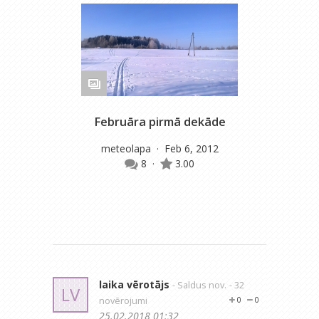
Februāra pirmā dekāde
meteolapa
· Feb 6, 2012
m
8
·
3.00
laika vērotājs
- Saldus nov.
- 32
LV
novērojumi
0
0
25.02.2018 01:32