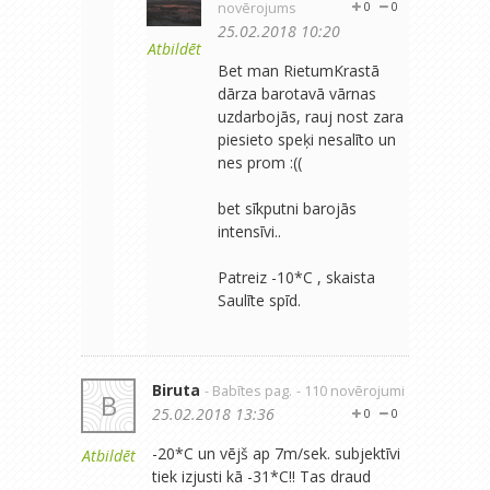
novērojums
0
0
25.02.2018 10:20
Atbildēt
Bet man RietumKrastā
dārza barotavā vārnas
uzdarbojās, rauj nost zara
piesieto speķi nesalīto un
nes prom :((
bet sīkputni barojās
intensīvi..
Patreiz -10*C , skaista
Saulīte spīd.
Biruta
- Babītes pag.
- 110 novērojumi
B
25.02.2018 13:36
0
0
-20*C un vējš ap 7m/sek. subjektīvi
Atbildēt
tiek izjusti kā -31*C!! Tas draud