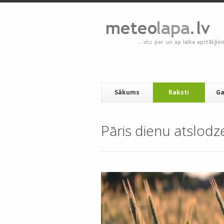
Sākums
Raksti
Ga
Pāris dienu atslodz