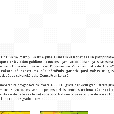
ņaina
, vairāk mākoņu valsts A pusē. Dienas laikā iegriezīsies un pastiprināsi
cpusdienā vietām gaidāms lietus
, iespējams arī pērkona negaiss. Maksimā
nā no +18 grādiem galvenokārt Kurzemes un Vidzemes piekrastē līdz
+2
.
Vakarpusē dzestrums būs pārņēmis gandrīz pusi valsts
un gais
glabāsies galvenokārt tikai Zemgalē un Latgalē.
temperatūra prognozēta caurmērā +6 ... +10 grādi, par kādu grādu siltāks jūr
zmains Z, ZR puses vējš, iespējams neliels lietus.
Otrdiena būs nedēļa
adītā karstuma liksies tik tiešām auksts. Maksimālā gaisa temperatūra no +10 .
īdz +14 ... +16 grādiem citviet.