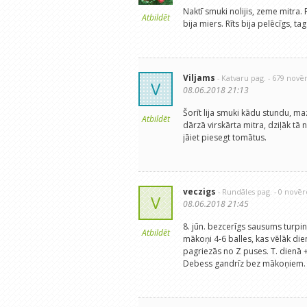
Naktī smuki nolijis, zeme mitra.
Atbildēt
bija miers. Rīts bija pelēcīgs, 
Viljams
- Katvaru pag.
- 679 novē
V
08.06.2018 21:13
Šorīt lija smuki kādu stundu, mazl
Atbildēt
dārzā virskārta mitra, dziļāk tā 
jāiet piesegt tomātus.
veczigs
- Rundāles pag.
- 0 novē
V
08.06.2018 21:45
8. jūn. bezcerīgs sausums turpi
Atbildēt
mākoņi 4-6 balles, kas vēlāk di
pagriezās no Z puses. T. dienā 
Debess gandrīz bez mākoņiem.