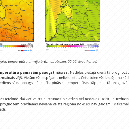
aisa temperatūra un vēja brāzmas otrdien, 05.06. (weather.us)
temperatūra pamazām paaugstināsies.
Nedēļas trešajā dienā tā prognozēt
rāzmainais vējš. Vietām vēl iespējams neliels lietus. Ceturtdien vēl iespējama kā
piediens sāks paaugstināties. Turpināsies temperatūras kāpums - tā prognozē
es ietekmē dažviet valsts austrumos piektdien vēl nedaudz uzlīst un uzduci
 prognozēm brīvdienās nevienā valsts reģionā nokrišņi nav gaidāmi. Maksimāl
ādi.