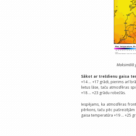
Maksimālā g
Sākot ar trešdienu gaisa 
+14 ... +17 grādi, pierims arī b
lietus lāse, taču atmosfēras s
+18 ... +23 grādu robežās.
Iespējams, ka atmosfēras front
pērkons, taču pēc pašreizējām
gaisa temperatūra +19 ... +25 gr