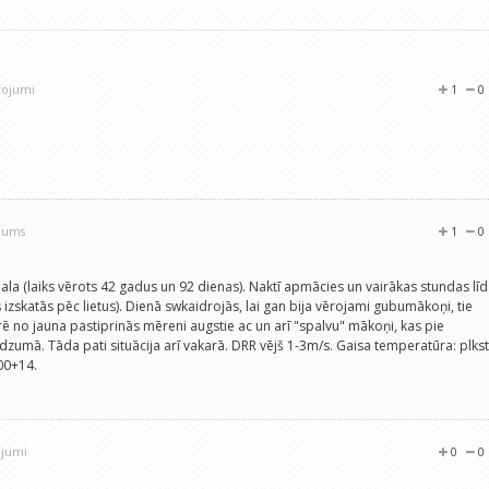
rojumi
1
0
ojums
1
0
 mala (laiks vērots 42 gadus un 92 dienas). Naktī apmācies un vairākas stundas līd
 izskatās pēc lietus). Dienā swkaidrojās, lai gan bija vērojami gubumākoņi, tie
ē no jauna pastiprinās mēreni augstie ac un arī "spalvu" mākoņi, kas pie
udzumā. Tāda pati situācija arī vakarā. DRR vējš 1-3m/s. Gaisa temperatūra: plkst
00+14.
ojumi
0
0