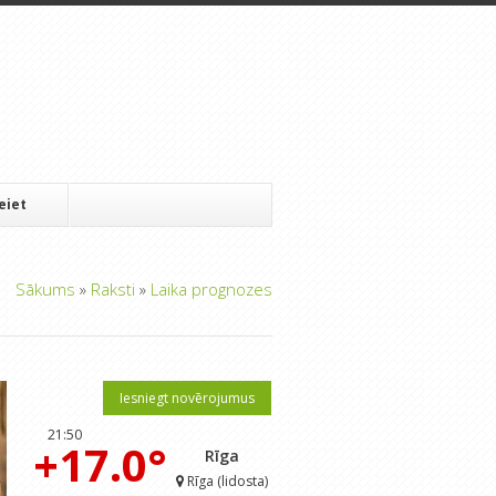
Ieiet
Sākums
»
Raksti
»
Laika prognozes
Iesniegt novērojumus
21:50
+17.0°
Rīga
Rīga (lidosta)