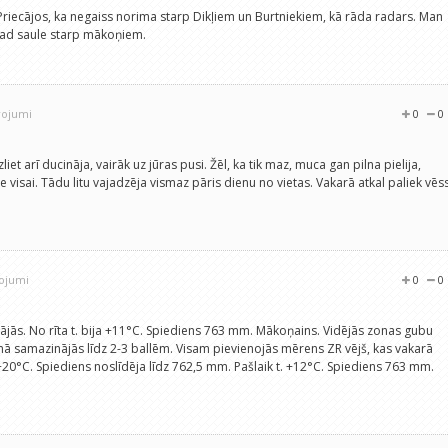
 Priecājos, ka negaiss norima starp Dikļiem un Burtniekiem, kā rāda radars. Man
tagad saule starp mākoņiem.
rojumi
0
0
iet arī ducināja, vairāk uz jūras pusi. Žēl, ka tik maz, muca gan pilna pielija,
ne visai. Tādu litu vajadzēja vismaz pāris dienu no vietas. Vakarā atkal paliek vēss
rojumi
0
0
nājās. No rīta t. bija +11°C. Spiediens 763 mm. Mākoņains. Vidējās zonas gubu
enā samazinājās līdz 2-3 ballēm. Visam pievienojās mērens ZR vējš, kas vakarā
+20°C. Spiediens noslīdēja līdz 762,5 mm. Pašlaik t. +12°C. Spiediens 763 mm.