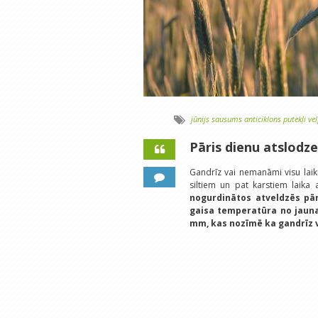
jūnijs
sausums
anticiklons
putekļi
ve
Pāris dienu atslodze
Gandrīz vai nemanāmi visu laiku
siltiem un pat karstiem laika
nogurdinātos atveldzēs pār
gaisa temperatūra no jauna
mm, kas nozīmē ka gandrīz v