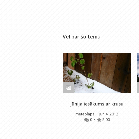
Vēl par šo tēmu
Jūnija iesākums ar krusu
meteolapa
· Jun 4, 2012
0
·
5.00