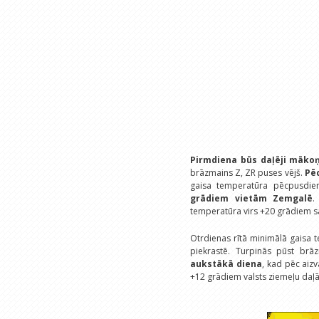
Pirmdiena būs daļēji māko
brāzmains Z, ZR puses vējš.
Pē
gaisa temperatūra pēcpusdie
grādiem vietām Zemgalē
temperatūra virs +20 grādiem sa
Otrdienas rītā minimālā gaisa 
piekrastē. Turpinās pūst brā
aukstākā diena
, kad pēc aizv
+12 grādiem valsts ziemeļu daļā l