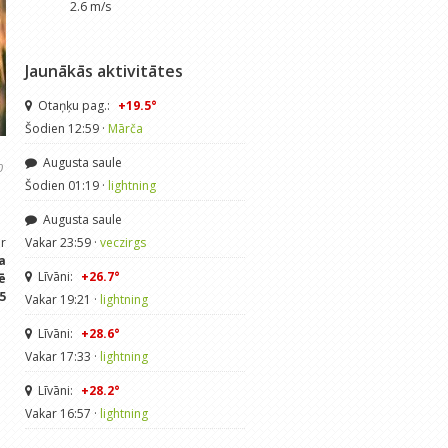
2.6 m/s
Jaunākās aktivitātes
Otaņķu pag.:
+19.5°
Šodien 12:59 ·
Mārča
Augusta saule
0
Šodien 01:19 ·
lightning
Augusta saule
ar
Vakar 23:59 ·
veczirgs
a
Līvāni:
+26.7°
ē
5
Vakar 19:21 ·
lightning
Līvāni:
+28.6°
Vakar 17:33 ·
lightning
Līvāni:
+28.2°
Vakar 16:57 ·
lightning