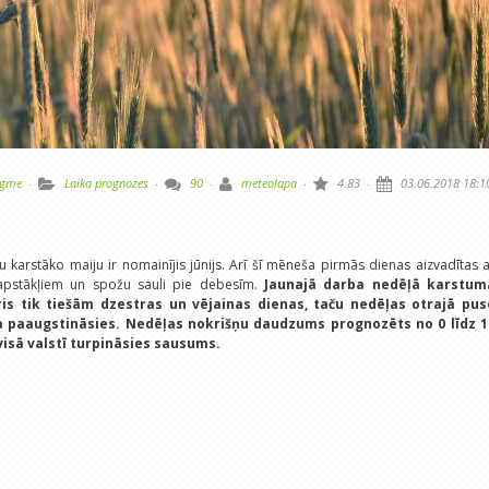
lgme
·
Laika prognozes
·
90
·
meteolapa
·
4.83
·
03.06.2018 18:1
 karstāko maiju ir nomainījis jūnijs. Arī šī mēneša pirmās dienas aizvadītas 
 apstākļiem un spožu sauli pie debesīm.
Jaunajā darba nedēļā karstum
is tik tiešām dzestras un vējainas dienas, taču nedēļas otrajā pus
 paaugstināsies. Nedēļas nokrišņu daudzums prognozēts no 0 līdz 1
isā valstī turpināsies sausums.