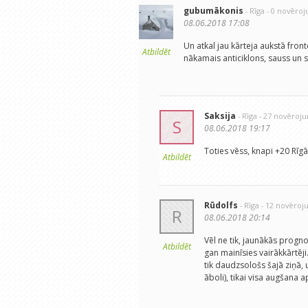
gubumākonis
- Rīga
- 0 novēro
08.06.2018 17:08
Un atkal jau kārteja aukstā front
Atbildēt
nākamais anticiklons, sauss un sa
Saksija
- Rīga
- 27 novēroj
S
08.06.2018 19:17
Toties vēss, knapi +20 Rīgā
Atbildēt
Rūdolfs
- Rīga
- 12 novēroj
R
08.06.2018 20:14
Vēl ne tik, jaunākās progno
Atbildēt
gan mainīsies vairākkārtēji
tik daudzsološs šajā ziņā, u
āboli), tikai visa augšana 