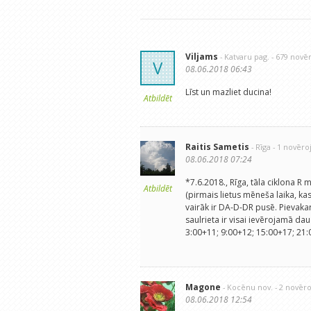
Viljams
- Katvaru pag.
- 679 novē
V
08.06.2018 06:43
Līst un mazliet ducina!
Atbildēt
Raitis Sametis
- Rīga
- 1 novēr
08.06.2018 07:24
*7.6.2018., Rīga, tāla ciklona R
Atbildēt
(pirmais lietus mēneša laika, kas
vairāk ir DA-D-DR pusē. Pievakar
saulrieta ir visai ievērojamā da
3:00+11; 9:00+12; 15:00+17; 21:
Magone
- Kocēnu nov.
- 2 novēr
08.06.2018 12:54