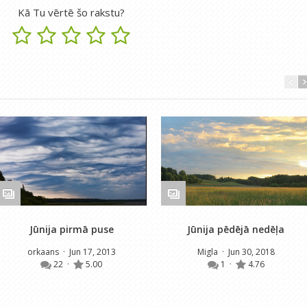
Kā Tu vērtē šo rakstu?
Jūnija pirmā puse
Jūnija pēdējā nedēļa
orkaans
· Jun 17, 2013
Migla
· Jun 30, 2018
22
·
5.00
1
·
4.76