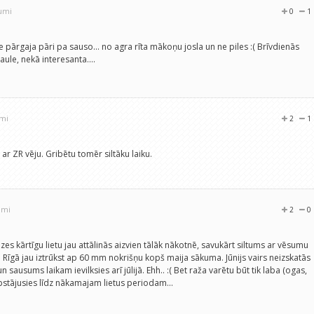
jumi
0
1
e pārgaja pāri pa sauso... no agra rīta mākoņu josla un ne piles :( Brīvdienās
ule, nekā interesanta....
umi
2
1
 ar ZR vēju. Gribētu tomēr siltāku laiku.
umi
2
0
zes kārtīgu lietu jau attālinās aizvien tālāk nākotnē, savukārt siltums ar vēsumu
. Rīgā jau iztrūkst ap 60 mm nokrišņu kopš maija sākuma. Jūnijs vairs neizskatās
n sausums laikam ievilksies arī jūlijā. Ehh.. :( Bet raža varētu būt tik laba (ogas,
apstājusies līdz nākamajam lietus periodam...