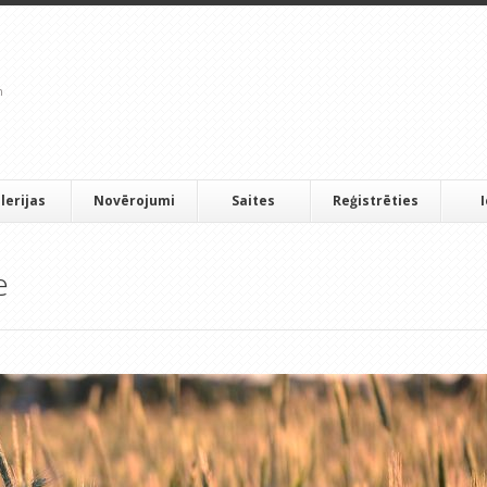
lerijas
Novērojumi
Saites
Reģistrēties
e