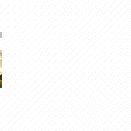
2019. gada mirkli.
Maijs atvadās ar lietu
gubumākonis
· Dec 31, 2019
Migla
· Mai 31, 2019
0
·
4.88
1
·
4.63