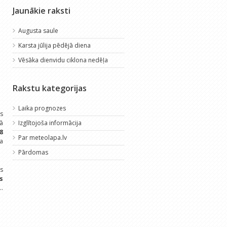
Jaunākie raksti
Augusta saule
Karsta jūlija pēdējā diena
Vēsāka dienvidu ciklona nedēļa
Rakstu kategorijas
Laika prognozes
es
lā
Izglītojoša informācija
8
Par meteolapa.lv
a
Pārdomas
as
s
..