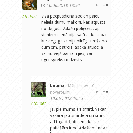
10.06.2018 18:34
0
0
Visa pēcpusdiena šodien paiet
Atbildēt
nelielā dūmu mākonī, kas atpūsts
no degošā Ādažu poligona, ap
vieniem dienā bija sajūta, ka tepat
kur deg, gaiss bija pilnīgi tumšs no
dūmiem, patreiz labāka situācija -
vai nu vējš pamainījies, vai
ugunsgrēks nodzēsts.
Lauma
- Mālpils nov.
- 0
novērojumi
0
0
10.06.2018 19:13
Atbildēt
Jā, pie mums arī smird, vakar
vakarā jau smirdēja un smird
arī tagad. Ļoti ceru, ka tas
patiešām ir no Ādažiem, nevis