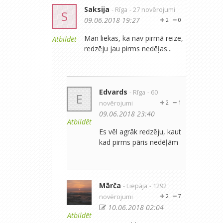
Saksija
- Rīga
- 27 novērojumi
S
09.06.2018 19:27
2
0
Man liekas, ka nav pirmā reize,
Atbildēt
redzēju jau pirms nedēļas...
Edvards
- Rīga
- 60
E
novērojumi
2
1
09.06.2018 23:40
Atbildēt
Es vēl agrāk redzēju, kaut
kad pirms pāris nedēļām
Mārča
- Liepāja
- 1292
novērojumi
2
7
10.06.2018 02:04
Atbildēt