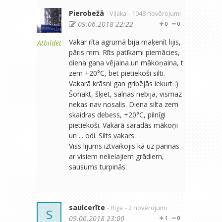
Pierobežā
- Viļaka
- 1048 novērojumi
09.06.2018 22:22
0
0
Vakar rīta agrumā bija maķenīt lijis,
Atbildēt
pāris mm. Rīts patīkami piemācies,
diena gana vējaina un mākoņaina, t
zem +20°C, bet pietiekoši silti.
Vakarā krāsni gan gribējās iekurt :)
Šonakt, šķiet, salnas nebija, vismaz
nekas nav nosalis. Diena silta zem
skaidras debess, +20°C, pilnīgi
pietiekoši. Vakarā saradās mākoņi
un ... odi. Silts vakars.
Viss lijums iztvaikojis kā uz pannas
ar visiem nelielajiem grādiem,
sausums turpinās.
saulcerīte
- Rīga
- 2 novērojumi
S
09.06.2018 23:00
1
0