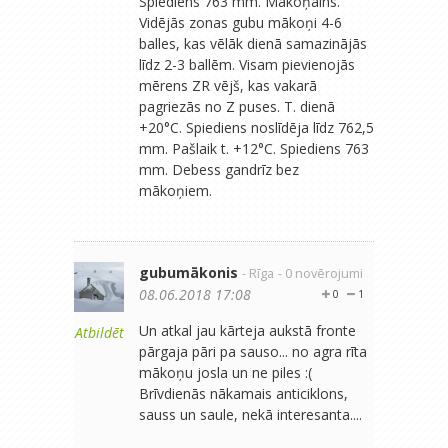
Spiediens 763 mm. Mākoņains.
Vidējās zonas gubu mākoņi 4-6
balles, kas vēlāk dienā samazinājās
līdz 2-3 ballēm. Visam pievienojās
mērens ZR vējš, kas vakarā
pagriezās no Z puses. T. dienā
+20°C. Spiediens noslīdēja līdz 762,5
mm. Pašlaik t. +12°C. Spiediens 763
mm. Debess gandrīz bez
mākoņiem.
gubumākonis
- Rīga
- 0 novērojumi
08.06.2018 17:08
0
1
Un atkal jau kārteja aukstā fronte
Atbildēt
pārgaja pāri pa sauso... no agra rīta
mākoņu josla un ne piles :(
Brīvdienās nākamais anticiklons,
sauss un saule, nekā interesanta....