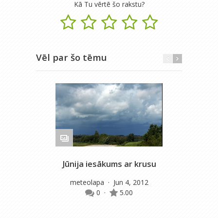
Kā Tu vērtē šo rakstu?
Vēl par šo tēmu
Jūnija iesākums ar krusu
meteolapa
· Jun 4, 2012
0
·
5.00