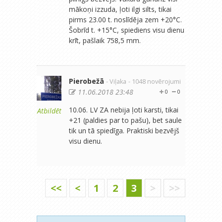
mākoņi izzuda, ļoti ilgi silts, tikai
pirms 23.00 t. noslīdēja zem +20°C.
Šobrīd t. +15°C, spiediens visu dienu
krīt, pašlaik 758,5 mm.
Pierobežā
- Viļaka
- 1048 novērojumi
11.06.2018 23:48
0
0
10.06. LV ZA nebija ļoti karsti, tikai
Atbildēt
+21 (paldies par to pašu), bet saule
tik un tā spiedīga. Praktiski bezvējš
visu dienu.
<<
<
1
2
3
>
>>