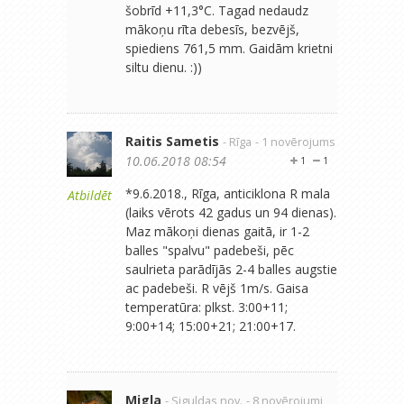
šobrīd +11,3°C. Tagad nedaudz
mākoņu rīta debesīs, bezvējš,
spiediens 761,5 mm. Gaidām krietni
siltu dienu. :))
Raitis Sametis
- Rīga
- 1 novērojums
10.06.2018 08:54
1
1
*9.6.2018., Rīga, anticiklona R mala
Atbildēt
(laiks vērots 42 gadus un 94 dienas).
Maz mākoņi dienas gaitā, ir 1-2
balles "spalvu" padebeši, pēc
saulrieta parādījās 2-4 balles augstie
ac padebeši. R vējš 1m/s. Gaisa
temperatūra: plkst. 3:00+11;
9:00+14; 15:00+21; 21:00+17.
Migla
- Siguldas nov.
- 8 novērojumi