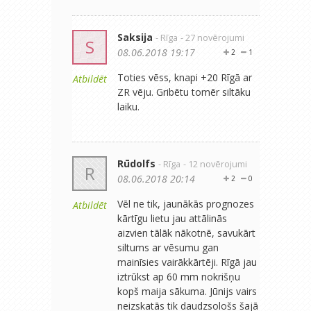
Saksija
- Rīga
- 27 novērojumi
S
08.06.2018 19:17
2
1
Toties vēss, knapi +20 Rīgā ar
Atbildēt
ZR vēju. Gribētu tomēr siltāku
laiku.
Rūdolfs
- Rīga
- 12 novērojumi
R
08.06.2018 20:14
2
0
Vēl ne tik, jaunākās prognozes
Atbildēt
kārtīgu lietu jau attālinās
aizvien tālāk nākotnē, savukārt
siltums ar vēsumu gan
mainīsies vairākkārtēji. Rīgā jau
iztrūkst ap 60 mm nokrišņu
kopš maija sākuma. Jūnijs vairs
neizskatās tik daudzsološs šajā