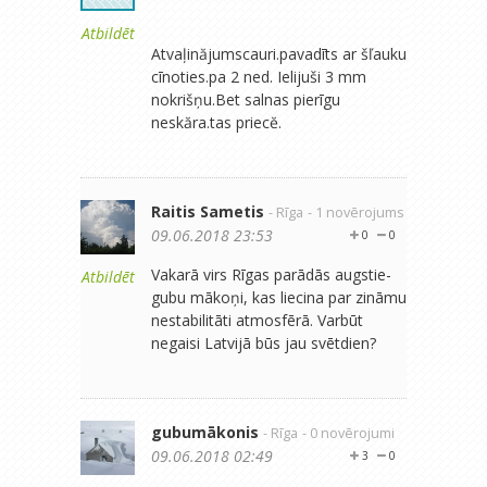
Atbildēt
Atvaļinăjumscauri.pavadīts ar šľauku
cīnoties.pa 2 ned. Ielijuši 3 mm
nokrišņu.Bet salnas pierīgu
neskăra.tas priecĕ.
Raitis Sametis
- Rīga
- 1 novērojums
09.06.2018 23:53
0
0
Vakarā virs Rīgas parādās augstie-
Atbildēt
gubu mākoņi, kas liecina par zināmu
nestabilitāti atmosfērā. Varbūt
negaisi Latvijā būs jau svētdien?
gubumākonis
- Rīga
- 0 novērojumi
09.06.2018 02:49
3
0