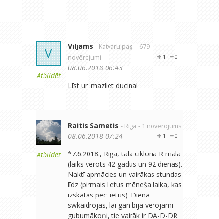
Viljams
- Katvaru pag.
- 679
V
novērojumi
1
0
08.06.2018 06:43
Atbildēt
Līst un mazliet ducina!
Raitis Sametis
- Rīga
- 1 novērojums
08.06.2018 07:24
1
0
*7.6.2018., Rīga, tāla ciklona R mala
Atbildēt
(laiks vērots 42 gadus un 92 dienas).
Naktī apmācies un vairākas stundas
līdz (pirmais lietus mēneša laika, kas
izskatās pēc lietus). Dienā
swkaidrojās, lai gan bija vērojami
gubumākoņi, tie vairāk ir DA-D-DR