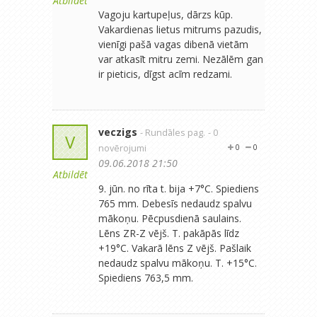
Atbildēt
Vagoju kartupeļus, dārzs kūp.
Vakardienas lietus mitrums pazudis,
vienīgi pašā vagas dibenā vietām
var atkasīt mitru zemi. Nezālēm gan
ir pieticis, dīgst acīm redzami.
veczigs
- Rundāles pag.
- 0
V
novērojumi
0
0
09.06.2018 21:50
Atbildēt
9. jūn. no rīta t. bija +7°C. Spiediens
765 mm. Debesīs nedaudz spalvu
mākoņu. Pēcpusdienā saulains.
Lēns ZR-Z vējš. T. pakāpās līdz
+19°C. Vakarā lēns Z vējš. Pašlaik
nedaudz spalvu mākoņu. T. +15°C.
Spiediens 763,5 mm.