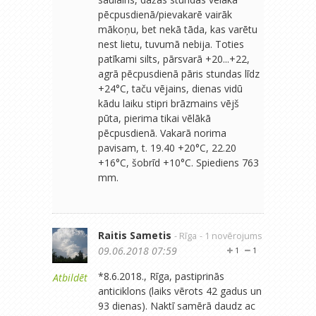
pēcpusdienā/pievakarē vairāk
mākoņu, bet nekā tāda, kas varētu
nest lietu, tuvumā nebija. Toties
patīkami silts, pārsvarā +20...+22,
agrā pēcpusdienā pāris stundas līdz
+24°C, taču vējains, dienas vidū
kādu laiku stipri brāzmains vējš
pūta, pierima tikai vēlākā
pēcpusdienā. Vakarā norima
pavisam, t. 19.40 +20°C, 22.20
+16°C, šobrīd +10°C. Spiediens 763
mm.
Raitis Sametis
- Rīga
- 1 novērojums
09.06.2018 07:59
1
1
*8.6.2018., Rīga, pastiprinās
Atbildēt
anticiklons (laiks vērots 42 gadus un
93 dienas). Naktī samērā daudz ac