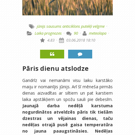
jūnijs
sausums
anticiklons
putekļi
velgme
·
Laika prognozes
·
90
·
meteolapa
·
4.83
·
03.06.2018 18:10
Pāris dienu atslodze
Gandrīz vai nemanāmi visu laiku karstāko
maiju ir nomainījis jūnijs. Arī šī mēneša pirmās
dienas aizvadītas ar siltiem un pat karstiem
laika apstākļiem un spožu sauli pie debesīm.
Jaunajā darba nedēļā karstuma
nogurdinātos atveldzēs pāris tik tiešām
dzestras un vējainas dienas, taču
nedēļas otrajā pusē gaisa temperatūra
no jauna paaugstināsies. Nedēļas