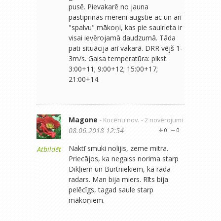
pusē. Pievakarē no jauna
pastiprinās mēreni augstie ac un arī
"spalvu" mākoņi, kas pie saulrieta ir
visai ievērojamā daudzumā. Tāda
pati situācija arī vakarā. DRR vējš 1-
3m/s. Gaisa temperatūra: plkst.
3:00+11; 9:00+12; 15:00+17;
21:00+14.
Magone
- Kocēnu nov.
- 2 novērojumi
08.06.2018 12:54
0
0
Naktī smuki nolijis, zeme mitra.
Atbildēt
Priecājos, ka negaiss norima starp
Dikļiem un Burtniekiem, kā rāda
radars. Man bija miers. Rīts bija
pelēcīgs, tagad saule starp
mākoņiem.