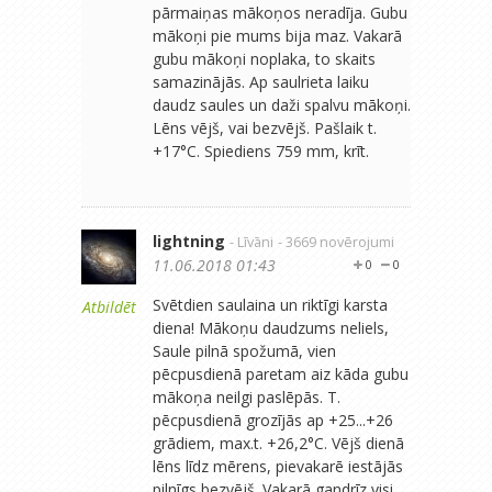
pārmaiņas mākoņos neradīja. Gubu
mākoņi pie mums bija maz. Vakarā
gubu mākoņi noplaka, to skaits
samazinājās. Ap saulrieta laiku
daudz saules un daži spalvu mākoņi.
Lēns vējš, vai bezvējš. Pašlaik t.
+17°C. Spiediens 759 mm, krīt.
lightning
- Līvāni
- 3669 novērojumi
11.06.2018 01:43
0
0
Svētdien saulaina un riktīgi karsta
Atbildēt
diena! Mākoņu daudzums neliels,
Saule pilnā spožumā, vien
pēcpusdienā paretam aiz kāda gubu
mākoņa neilgi paslēpās. T.
pēcpusdienā grozījās ap +25...+26
grādiem, max.t. +26,2°C. Vējš dienā
lēns līdz mērens, pievakarē iestājās
pilnīgs bezvējš. Vakarā gandrīz visi