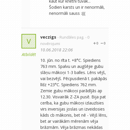
kaut kur krietni tuvāk...
Šodien karsts un ir nenormāli,
nenormāli sauss :(((
veczigs
- Rundāles pag.
- 0
V
novērojumi
0
0
10.06.2018 22:06
Atbildēt
10. jūn. no rīta t. +8°C. Spiediens
763 mm. Spalvu un augšējie gubu
slāņu mākoņi 1-3 balles. Lēns vējš,
vai bezvējš. Pēcpusdienā t. pakāpās
līdz +23°C. Spiediens 762 mm.
Zemie gubu mākoņi parādījās ap
12.30. Visvairāk Z-ZA pusē. Bija pat
cerība, ka gubu mākoņi izlauzīsies
virs inversijas joslas un izveidosies
kāds cb mākonis, bet nē - Vējš lēns,
bet ar vairākām mērenām vēja
brāzmām. Vēja brāzmas nekādas