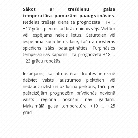
Sākot ar trešdienu gaisa
temperatūra pamazām paaugstināsies.
Nedēļas trešajā dienā tā prognozēta +14 ...
+17 grādi, pierims arī brāzmainais vējš. Vietām
vēl iespējams neliels lietus. Ceturtdien vēl
iespējama kāda lietus lāse, taču atmosfēras
spiediens sāks paaugstināties. Turpināsies
temperatūras kāpums - tā prognozēta +18 ...
+23 grādu robežās.
Iespējams, ka atmosfēras frontes ietekmē
dažviet valsts austrumos piektdien vēl
nedaudz uzlīst un uzducina pērkons, taču pēc
pašreizējām prognozēm brīvdienās nevienā
valsts reģionā nokrišņi nav gaidāmi.
Maksimālā gaisa temperatūra +19 ... +25
grādi.