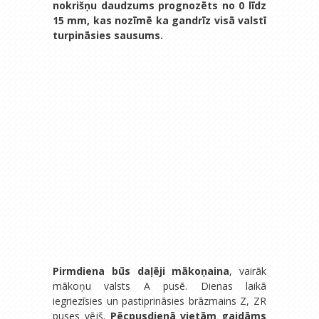
nokrišņu daudzums prognozēts no 0 līdz
15 mm, kas nozīmē ka gandrīz visā valstī
turpināsies sausums.
Pirmdiena būs daļēji mākoņaina
, vairāk
mākoņu valsts A pusē. Dienas laikā
iegriezīsies un pastiprināsies brāzmains Z, ZR
puses vējš.
Pēcpusdienā vietām gaidāms