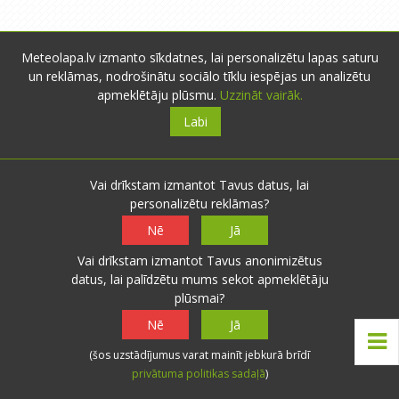
Meteolapa.lv izmanto sīkdatnes, lai personalizētu lapas saturu
un reklāmas, nodrošinātu sociālo tīklu iespējas un analizētu
apmeklētāju plūsmu.
Uzzināt vairāk.
Labi
Vai drīkstam izmantot Tavus datus, lai
Par mums
personalizētu reklāmas?
Nē
Jā
meteolapa.lv izveidota 2010.gada augustā ar
Vai drīkstam izmantot Tavus anonimizētus
mērķi uzskatāmāk attēlot meteoroloģiskos
datus, lai palīdzētu mums sekot apmeklētāju
laika apstākļus Latvijā.
plūsmai?
Piedāvājam nokrišņu radaru, faktisko laika
Nē
Jā
apstākļu karti, datu arhīvu un lietotāju
(šos uzstādījumus varat mainīt jebkurā brīdī
novērojumus. Projekts izstrādāts, balstoties
privātuma politikas sadaļā
)
uz lietotāju ieteikumiem.