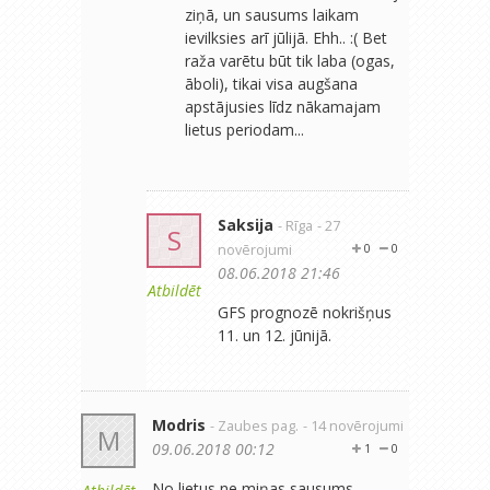
ziņā, un sausums laikam
ievilksies arī jūlijā. Ehh.. :( Bet
raža varētu būt tik laba (ogas,
āboli), tikai visa augšana
apstājusies līdz nākamajam
lietus periodam...
Saksija
- Rīga
- 27
S
novērojumi
0
0
08.06.2018 21:46
Atbildēt
GFS prognozē nokrišņus
11. un 12. jūnijā.
Modris
- Zaubes pag.
- 14 novērojumi
M
09.06.2018 00:12
1
0
No lietus ne miņas,sausums