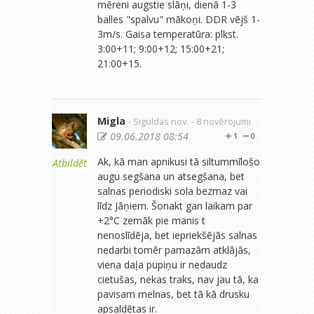
mēreni augstie slāņi, dienā 1-3
balles "spalvu" mākoņi. DDR vējš 1-
3m/s. Gaisa temperatūra: plkst.
3:00+11; 9:00+12; 15:00+21;
21:00+15.
Migla
- Siguldas nov.
- 8 novērojumi
09.06.2018 08:54
1
0
Ak, kā man apnikusi tā siltummīlošo
Atbildēt
augu segšana un atsegšana, bet
salnas periodiski sola bezmaz vai
līdz Jāņiem. Šonakt gan laikam par
+2°C zemāk pie manis t
nenoslīdēja, bet iepriekšējās salnas
nedarbi tomēr pamazām atklājās,
viena daļa pupiņu ir nedaudz
cietušas, nekas traks, nav jau tā, ka
pavisam melnas, bet tā kā drusku
apsaldētas ir.