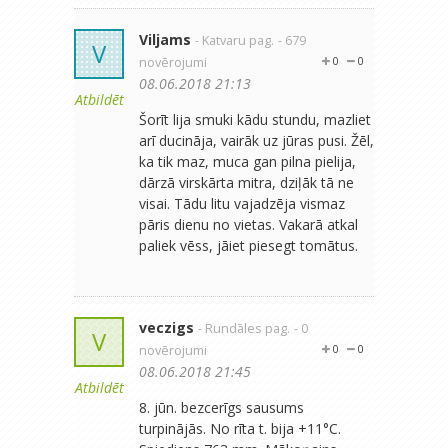
Viljams
- Katvaru pag.
- 679
V
novērojumi
0
0
08.06.2018 21:13
Atbildēt
Šorīt lija smuki kādu stundu, mazliet
arī ducināja, vairāk uz jūras pusi. Žēl,
ka tik maz, muca gan pilna pielija,
dārzā virskārta mitra, dziļāk tā ne
visai. Tādu litu vajadzēja vismaz
pāris dienu no vietas. Vakarā atkal
paliek vēss, jāiet piesegt tomātus.
veczigs
- Rundāles pag.
- 0
V
novērojumi
0
0
08.06.2018 21:45
Atbildēt
8. jūn. bezcerīgs sausums
turpinājās. No rīta t. bija +11°C.