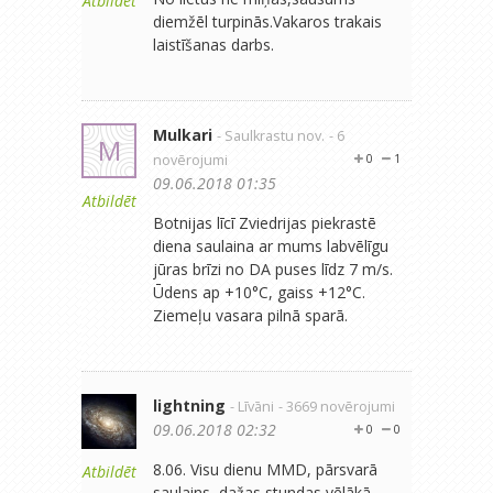
Atbildēt
diemžēl turpinās.Vakaros trakais
laistīšanas darbs.
Mulkari
- Saulkrastu nov.
- 6
M
novērojumi
0
1
09.06.2018 01:35
Atbildēt
Botnijas līcī Zviedrijas piekrastē
diena saulaina ar mums labvēlīgu
jūras brīzi no DA puses līdz 7 m/s.
Ūdens ap +10°C, gaiss +12°C.
Ziemeļu vasara pilnā sparā.
lightning
- Līvāni
- 3669 novērojumi
09.06.2018 02:32
0
0
8.06. Visu dienu MMD, pārsvarā
Atbildēt
saulains, dažas stundas vēlākā