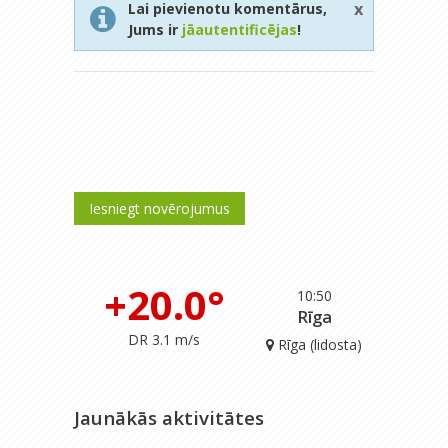
x
Lai pievienotu komentārus,
Jums ir
jāautentificējas
!
Iesniegt novērojumus
+20.0°
10:50
Rīga
DR 3.1 m/s
Rīga (lidosta)
Jaunākās aktivitātes