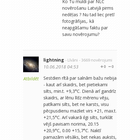
Ko Tu muldi par NLC
novērošanu Latvijā pirms
nedēļas ? Nu tad liec pretī
fotogrāfijas,. kā
neapgāšamu faktu par
savu novērojumu?
lightning
- Līvāni
- 3669 novērojumi
10.06.2018 04:53
0
0
Sestdien rītā par salnām bažu nebija
Atbildēt
- kaut arī skaidrs, bet pietiekami
silts, min.t. +9,3°C. Dienā arī gandrīz
skaidrs, ar lēnu līdz mērenu vēju,
patīkami silts, bet ne karsts, visu
pēcpusdienu mazliet virs +21, max.t.
+21,5°C. Arī vakarā ilgi silts, turklāt
vējš pavisam norima, 20.15
+20,9°C, 0.00 +15,7°C. Naktī
pamazām vēsāks, bet nekas auksts,