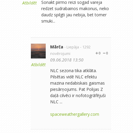
Sonakt pirmo reizi sogad vareja
Atbildēt
redzet sudrabainos makonus, neko
daudz spilgti jau nebija, bet tomer
smuki...
Mārča
- Liepāja
- 1292
novērojumi
0
0
09.06.2018 13:50
Atbildēt
NLC sezona tika atklāta.
Pilsētas vidē NLC efektu
mazina nedabiskais gaismas
piesārņojums. Pat Polijas Z
daļā cilvēci ir nofotogrāfējuši
NLC ...
spaceweathergallery.com