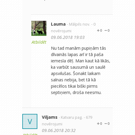
Lauma
- Mālpils nov.
- 0
novērojumi
0
0
09.06.2018 19:03
Atbildēt
Nu tad manām pupiņām tās
dīvainās lapas arī ir tā paša
iemesla dēļ. Man kaut kā likās,
ka varbūt sausumā un saulē
apsvilušas. Šonakt laikam
salnas nebija, bet tā kā
piecēlos tikai biški pirms
septiņiem, droša neesmu.
Viljams
- Katvaru pag.
- 679
V
novērojumi
0
0
09.06.2018 20:32