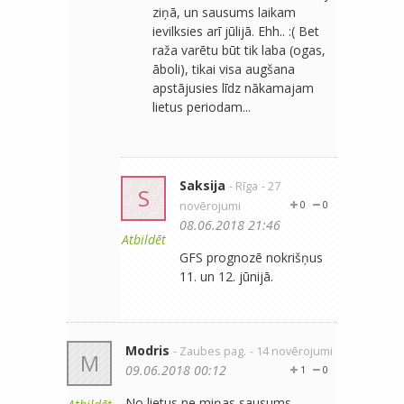
ziņā, un sausums laikam
ievilksies arī jūlijā. Ehh.. :( Bet
raža varētu būt tik laba (ogas,
āboli), tikai visa augšana
apstājusies līdz nākamajam
lietus periodam...
Saksija
- Rīga
- 27
S
novērojumi
0
0
08.06.2018 21:46
Atbildēt
GFS prognozē nokrišņus
11. un 12. jūnijā.
Modris
- Zaubes pag.
- 14 novērojumi
M
09.06.2018 00:12
1
0
No lietus ne miņas,sausums