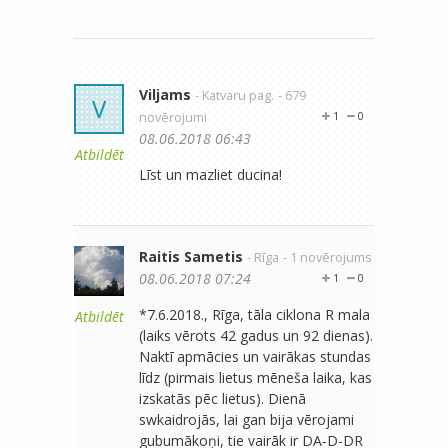
Viljams
- Katvaru pag.
- 679
V
novērojumi
1
0
08.06.2018 06:43
Atbildēt
Līst un mazliet ducina!
Raitis Sametis
- Rīga
- 1 novērojums
08.06.2018 07:24
1
0
*7.6.2018., Rīga, tāla ciklona R mala
Atbildēt
(laiks vērots 42 gadus un 92 dienas).
Naktī apmācies un vairākas stundas
līdz (pirmais lietus mēneša laika, kas
izskatās pēc lietus). Dienā
swkaidrojās, lai gan bija vērojami
gubumākoņi, tie vairāk ir DA-D-DR