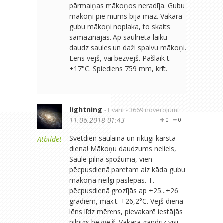
pārmaiņas mākoņos neradīja. Gubu
mākoņi pie mums bija maz. Vakarā
gubu mākoņi noplaka, to skaits
samazinājās. Ap saulrieta laiku
daudz saules un daži spalvu mākoņi.
Lēns vējš, vai bezvējš. Pašlaik t.
+17°C. Spiediens 759 mm, krīt.
lightning
- Līvāni
- 3669 novērojumi
11.06.2018 01:43
0
0
Svētdien saulaina un riktīgi karsta
Atbildēt
diena! Mākoņu daudzums neliels,
Saule pilnā spožumā, vien
pēcpusdienā paretam aiz kāda gubu
mākoņa neilgi paslēpās. T.
pēcpusdienā grozījās ap +25...+26
grādiem, max.t. +26,2°C. Vējš dienā
lēns līdz mērens, pievakarē iestājās
pilnīgs bezvējš. Vakarā gandrīz visi