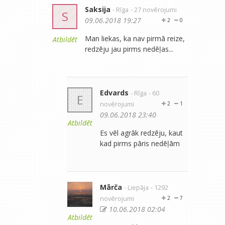
Saksija
- Rīga
- 27 novērojumi
S
09.06.2018 19:27
2
0
Man liekas, ka nav pirmā reize,
Atbildēt
redzēju jau pirms nedēļas...
Edvards
- Rīga
- 60
E
novērojumi
2
1
09.06.2018 23:40
Atbildēt
Es vēl agrāk redzēju, kaut
kad pirms pāris nedēļām
Mārča
- Liepāja
- 1292
novērojumi
2
7
10.06.2018 02:04
Atbildēt