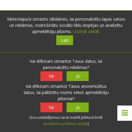
Meteolapa.lv izmanto sīkdatnes, lai personalizētu lapas saturu
un reklāmas, nodrošinātu sociālo tīklu iespējas un analizētu
apmeklētāju plūsmu.
Uzzināt vairāk.
Labi
Vai drīkstam izmantot Tavus datus, lai
Par mums
personalizētu reklāmas?
Nē
Jā
meteolapa.lv izveidota 2010.gada augustā ar
Vai drīkstam izmantot Tavus anonimizētus
mērķi uzskatāmāk attēlot meteoroloģiskos
datus, lai palīdzētu mums sekot apmeklētāju
laika apstākļus Latvijā.
plūsmai?
Piedāvājam nokrišņu radaru, faktisko laika
Nē
Jā
apstākļu karti, datu arhīvu un lietotāju
(šos uzstādījumus varat mainīt jebkurā brīdī
novērojumus. Projekts izstrādāts, balstoties
privātuma politikas sadaļā
)
uz lietotāju ieteikumiem.