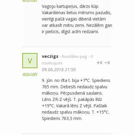
Atbildēt
Vagoju kartupeļus, dārzs kūp.
Vakardienas lietus mitrums pazudis,
vienīgi pašā vagas dibenā vietām
var atkasīt mitru zemi. Nezālēm gan
ir pieticis, dīgst acīm redzami.
veczigs
- Rundāles pag.
- 0
V
novērojumi
0
0
09.06.2018 21:50
Atbildēt
9. jūn. no rīta t. bija +7°C. Spiediens
765 mm. Debesīs nedaudz spalvu
mākoņu. Pēcpusdienā saulains.
Lēns ZR-Z vējš. T. pakāpās līdz
+19°C. Vakarā lēns Z vējš. Pašlaik
nedaudz spalvu mākoņu. T. +15°C.
Spiediens 763,5 mm.