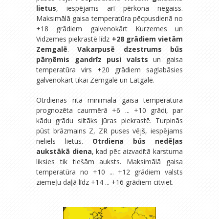
lietus
, iespējams arī pērkona negaiss.
Maksimālā gaisa temperatūra pēcpusdienā no
+18 grādiem galvenokārt Kurzemes un
Vidzemes piekrastē līdz
+28 grādiem vietām
Zemgalē
.
Vakarpusē dzestrums būs
pārņēmis gandrīz pusi valsts
un gaisa
temperatūra virs +20 grādiem saglabāsies
galvenokārt tikai Zemgalē un Latgalē.
Otrdienas rītā minimālā gaisa temperatūra
prognozēta caurmērā +6 ... +10 grādi, par
kādu grādu siltāks jūras piekrastē. Turpinās
pūst brāzmains Z, ZR puses vējš, iespējams
neliels lietus.
Otrdiena būs nedēļas
aukstākā diena
, kad pēc aizvadītā karstuma
liksies tik tiešām auksts. Maksimālā gaisa
temperatūra no +10 ... +12 grādiem valsts
ziemeļu daļā līdz +14 ... +16 grādiem citviet.