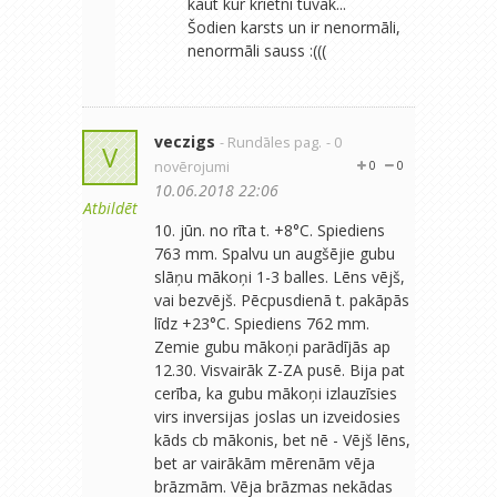
kaut kur krietni tuvāk...
Šodien karsts un ir nenormāli,
nenormāli sauss :(((
veczigs
- Rundāles pag.
- 0
V
novērojumi
0
0
10.06.2018 22:06
Atbildēt
10. jūn. no rīta t. +8°C. Spiediens
763 mm. Spalvu un augšējie gubu
slāņu mākoņi 1-3 balles. Lēns vējš,
vai bezvējš. Pēcpusdienā t. pakāpās
līdz +23°C. Spiediens 762 mm.
Zemie gubu mākoņi parādījās ap
12.30. Visvairāk Z-ZA pusē. Bija pat
cerība, ka gubu mākoņi izlauzīsies
virs inversijas joslas un izveidosies
kāds cb mākonis, bet nē - Vējš lēns,
bet ar vairākām mērenām vēja
brāzmām. Vēja brāzmas nekādas