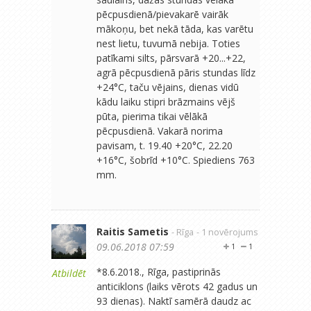
pēcpusdienā/pievakarē vairāk
mākoņu, bet nekā tāda, kas varētu
nest lietu, tuvumā nebija. Toties
patīkami silts, pārsvarā +20...+22,
agrā pēcpusdienā pāris stundas līdz
+24°C, taču vējains, dienas vidū
kādu laiku stipri brāzmains vējš
pūta, pierima tikai vēlākā
pēcpusdienā. Vakarā norima
pavisam, t. 19.40 +20°C, 22.20
+16°C, šobrīd +10°C. Spiediens 763
mm.
Raitis Sametis
- Rīga
- 1 novērojums
09.06.2018 07:59
1
1
*8.6.2018., Rīga, pastiprinās
Atbildēt
anticiklons (laiks vērots 42 gadus un
93 dienas). Naktī samērā daudz ac