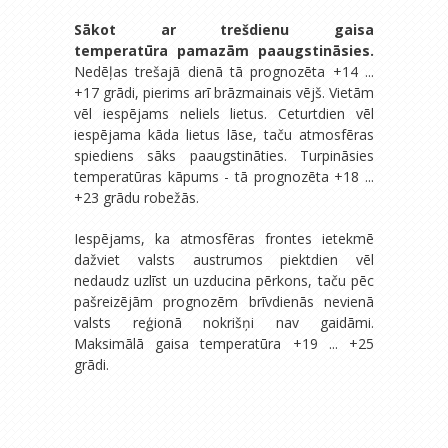
Sākot ar trešdienu gaisa
temperatūra pamazām paaugstināsies.
Nedēļas trešajā dienā tā prognozēta +14 ...
+17 grādi, pierims arī brāzmainais vējš. Vietām
vēl iespējams neliels lietus. Ceturtdien vēl
iespējama kāda lietus lāse, taču atmosfēras
spiediens sāks paaugstināties. Turpināsies
temperatūras kāpums - tā prognozēta +18 ...
+23 grādu robežās.
Iespējams, ka atmosfēras frontes ietekmē
dažviet valsts austrumos piektdien vēl
nedaudz uzlīst un uzducina pērkons, taču pēc
pašreizējām prognozēm brīvdienās nevienā
valsts reģionā nokrišņi nav gaidāmi.
Maksimālā gaisa temperatūra +19 ... +25
grādi.