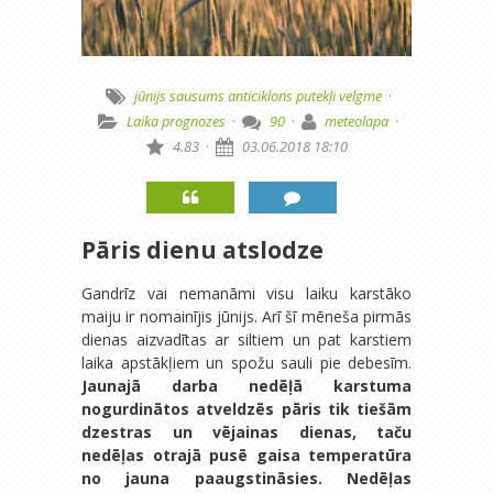
jūnijs
sausums
anticiklons
putekļi
velgme
·
Laika prognozes
·
90
·
meteolapa
·
4.83
·
03.06.2018 18:10
Pāris dienu atslodze
Gandrīz vai nemanāmi visu laiku karstāko
maiju ir nomainījis jūnijs. Arī šī mēneša pirmās
dienas aizvadītas ar siltiem un pat karstiem
laika apstākļiem un spožu sauli pie debesīm.
Jaunajā darba nedēļā karstuma
nogurdinātos atveldzēs pāris tik tiešām
dzestras un vējainas dienas, taču
nedēļas otrajā pusē gaisa temperatūra
no jauna paaugstināsies. Nedēļas