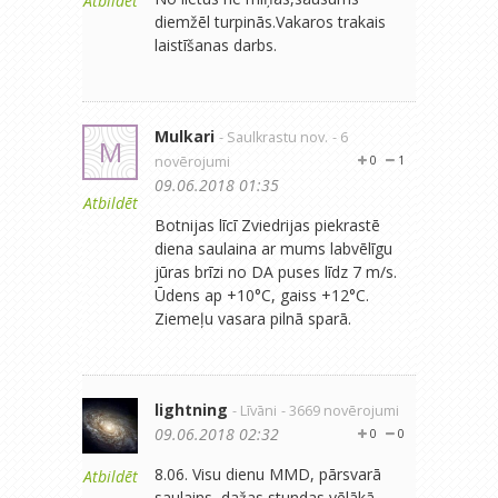
Atbildēt
diemžēl turpinās.Vakaros trakais
laistīšanas darbs.
Mulkari
- Saulkrastu nov.
- 6
M
novērojumi
0
1
09.06.2018 01:35
Atbildēt
Botnijas līcī Zviedrijas piekrastē
diena saulaina ar mums labvēlīgu
jūras brīzi no DA puses līdz 7 m/s.
Ūdens ap +10°C, gaiss +12°C.
Ziemeļu vasara pilnā sparā.
lightning
- Līvāni
- 3669 novērojumi
09.06.2018 02:32
0
0
8.06. Visu dienu MMD, pārsvarā
Atbildēt
saulains, dažas stundas vēlākā