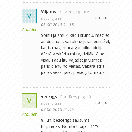
Viljams
- Katvaru pag.
- 679
V
novērojumi
0
0
08.06.2018 21:13
Atbildēt
Šorīt lija smuki kādu stundu, mazliet
arī ducināja, vairāk uz jūras pusi. Žēl,
ka tik maz, muca gan pilna pielija,
dārzā virskārta mitra, dziļāk tā ne
visai. Tādu litu vajadzēja vismaz
pāris dienu no vietas. Vakarā atkal
paliek vēss, jāiet piesegt tomātus.
veczigs
- Rundāles pag.
- 0
V
novērojumi
0
0
08.06.2018 21:45
Atbildēt
8. jūn. bezcerīgs sausums
turpinājās. No rīta t. bija +11°C.