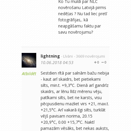
Ko Tu muldi par NLC
novērošanu Latvijā pirms
nedēļas ? Nu tad liec pretī
fotogrāfijas,. kā
neapgāšamu faktu par
savu novērojumu?
lightning
- Līvāni
- 3669 novērojumi
10.06.2018 04:53
0
0
Sestdien rītā par salnām bažu nebija
Atbildēt
- kaut arī skaidrs, bet pietiekami
silts, min.t. +9,3°C. Dienā arī gandrīz
skaidrs, ar lēnu līdz mērenu vēju,
patīkami silts, bet ne karsts, visu
pēcpusdienu mazliet virs +21, max.t.
+21,5°C. Arī vakarā ilgi silts, turklāt
vējš pavisam norima, 20.15
+20,9°C, 0.00 +15,7°C. Naktī
pamazām vēsāks, bet nekas auksts,