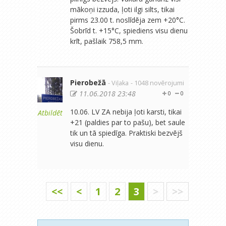
mākoņi izzuda, ļoti ilgi silts, tikai
pirms 23.00 t. noslīdēja zem +20°C.
Šobrīd t. +15°C, spiediens visu dienu
krīt, pašlaik 758,5 mm.
Pierobežā
- Viļaka
- 1048 novērojumi
11.06.2018 23:48
0
0
10.06. LV ZA nebija ļoti karsti, tikai
Atbildēt
+21 (paldies par to pašu), bet saule
tik un tā spiedīga. Praktiski bezvējš
visu dienu.
<<
<
1
2
3
>
>>