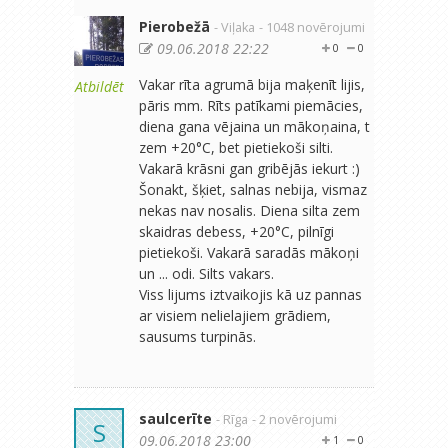
Pierobežā
- Viļaka
- 1048 novērojumi
09.06.2018 22:22
0
0
Vakar rīta agrumā bija maķenīt lijis,
Atbildēt
pāris mm. Rīts patīkami piemācies,
diena gana vējaina un mākoņaina, t
zem +20°C, bet pietiekoši silti.
Vakarā krāsni gan gribējās iekurt :)
Šonakt, šķiet, salnas nebija, vismaz
nekas nav nosalis. Diena silta zem
skaidras debess, +20°C, pilnīgi
pietiekoši. Vakarā saradās mākoņi
un ... odi. Silts vakars.
Viss lijums iztvaikojis kā uz pannas
ar visiem nelielajiem grādiem,
sausums turpinās.
saulcerīte
- Rīga
- 2 novērojumi
S
09.06.2018 23:00
1
0