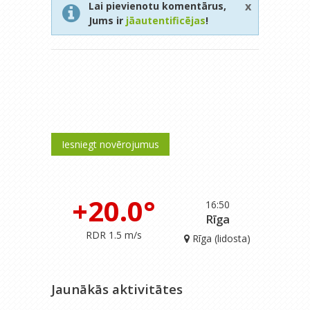
x
Lai pievienotu komentārus,
Jums ir
jāautentificējas
!
Iesniegt novērojumus
+20.0°
16:50
Rīga
RDR 1.5 m/s
Rīga (lidosta)
Jaunākās aktivitātes