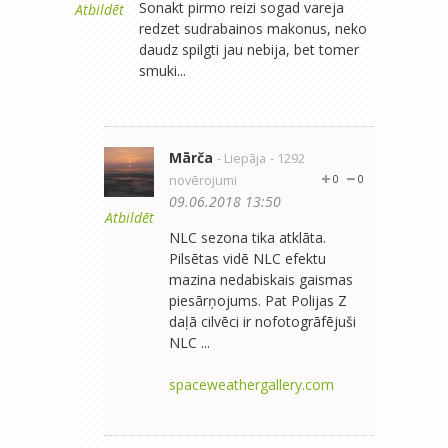
Sonakt pirmo reizi sogad vareja
Atbildēt
redzet sudrabainos makonus, neko
daudz spilgti jau nebija, bet tomer
smuki...
Mārča
- Liepāja
- 1292
novērojumi
0
0
09.06.2018 13:50
Atbildēt
NLC sezona tika atklāta.
Pilsētas vidē NLC efektu
mazina nedabiskais gaismas
piesārņojums. Pat Polijas Z
daļā cilvēci ir nofotogrāfējuši
NLC ...
spaceweathergallery.com