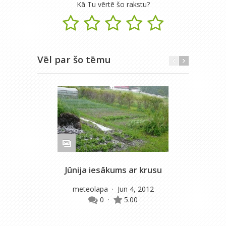
Kā Tu vērtē šo rakstu?
Vēl par šo tēmu
Jūnija iesākums ar krusu
meteolapa
· Jun 4, 2012
0
·
5.00