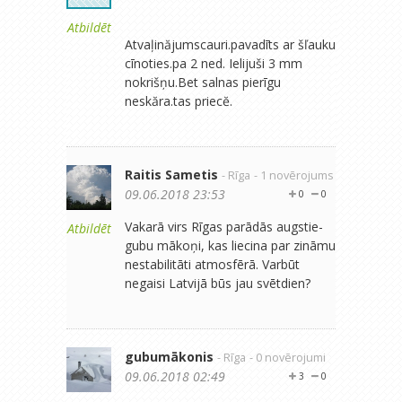
Atbildēt
Atvaļinăjumscauri.pavadīts ar šľauku
cīnoties.pa 2 ned. Ielijuši 3 mm
nokrišņu.Bet salnas pierīgu
neskăra.tas priecĕ.
Raitis Sametis
- Rīga
- 1 novērojums
09.06.2018 23:53
0
0
Vakarā virs Rīgas parādās augstie-
Atbildēt
gubu mākoņi, kas liecina par zināmu
nestabilitāti atmosfērā. Varbūt
negaisi Latvijā būs jau svētdien?
gubumākonis
- Rīga
- 0 novērojumi
09.06.2018 02:49
3
0