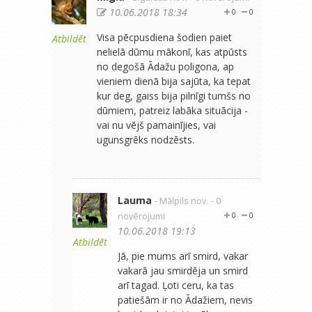
10.06.2018 18:34
0
0
Visa pēcpusdiena šodien paiet
Atbildēt
nelielā dūmu mākonī, kas atpūsts
no degošā Ādažu poligona, ap
vieniem dienā bija sajūta, ka tepat
kur deg, gaiss bija pilnīgi tumšs no
dūmiem, patreiz labāka situācija -
vai nu vējš pamainījies, vai
ugunsgrēks nodzēsts.
Lauma
- Mālpils nov.
- 0
novērojumi
0
0
10.06.2018 19:13
Atbildēt
Jā, pie mums arī smird, vakar
vakarā jau smirdēja un smird
arī tagad. Ļoti ceru, ka tas
patiešām ir no Ādažiem, nevis