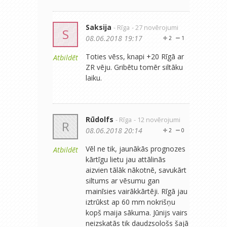
Saksija
- Rīga
- 27 novērojumi
S
08.06.2018 19:17
2
1
Toties vēss, knapi +20 Rīgā ar
Atbildēt
ZR vēju. Gribētu tomēr siltāku
laiku.
Rūdolfs
- Rīga
- 12 novērojumi
R
08.06.2018 20:14
2
0
Vēl ne tik, jaunākās prognozes
Atbildēt
kārtīgu lietu jau attālinās
aizvien tālāk nākotnē, savukārt
siltums ar vēsumu gan
mainīsies vairākkārtēji. Rīgā jau
iztrūkst ap 60 mm nokrišņu
kopš maija sākuma. Jūnijs vairs
neizskatās tik daudzsološs šajā