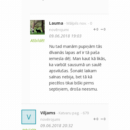
Lauma
- Mālpils nov.
- 0
novērojumi
0
0
09.06.2018 19:03
Atbildēt
Nu tad manām pupiņām tās
dīvainās lapas arī ir tā paša
iemesla dēļ. Man kaut kā likās,
ka varbūt sausumā un saulē
apsvilušas. Šonakt laikam
salnas nebija, bet tā kā
piecēlos tikai biški pirms
septiņiem, droša neesmu.
Viljams
- Katvaru pag.
- 679
V
novērojumi
0
0
09.06.2018 20:32