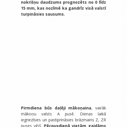
nokrišņu daudzums prognozēts no 0 līdz
15 mm, kas nozīmē ka gandrīz visā valstī
turpināsies sausums.
Pirmdiena būs daļēji mākoņaina
, vairāk
mākoņu valsts A pusē. Dienas laikā
iegriezīsies un pastiprināsies brāzmains Z, ZR
puses vējš.
Pēcpusdienā vietām gaidāms