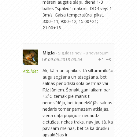
mēreni augstie slāņi, dienā 1-3
balles "spalvu" mākoņi. DDR vējš 1-
3m/s. Gaisa temperatūra: plkst.
3:00+11; 9:00+12; 15:00+21;
21:00+15.
Migla
- Siguldas nov.
- 8 novērojumi
09.06.2018 08:54
1
0
Ak, kā man apnikusi tā siltummīlošo
Atbildēt
augu segšana un atsegšana, bet
salnas periodiski sola bezmaz vai
līdz Jāņiem. Šonakt gan laikam par
+2°C zemāk pie manis t
nenoslīdēja, bet iepriekšējās salnas
nedarbi tomēr pamazām atklājās,
viena daļa pupiņu ir nedaudz
cietušas, nekas traks, nav jau tā, ka
pavisam melnas, bet tā kā drusku
apsaldētas ir.