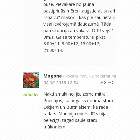
pusē. Pievakarē no jauna
pastiprinās mēreni augstie ac un arī
"spalvu" mākoņi, kas pie saulrieta ir
visai ievērojamā daudzumā. Tāda
pati situācija arī vakarā. DRR vējš 1-
3m/s. Gaisa temperatūra: plkst.
3:00+11; 9:00+12; 15:00+17;
21:00+14.
Magone
- Kocēnu nov.
- 2 novērojumi
08.06.2018 12:54
0
0
Naktī smuki nolijis, zeme mitra.
Atbildēt
Priecājos, ka negaiss norima starp
Dikļiem un Burtniekiem, kā rāda
radars. Man bija miers. Rīts bija
pelēcīgs, tagad saule starp
mākoņiem.