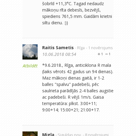
šobrīd +11,3°C. Tagad nedaudz
mākoņu rīta debesīs, bezvējš,
spiediens 761,5 mm. Gaidām krietni
siltu dienu. :))
Raitis Sametis
- Rīga
- 1 novērojums
10.06.2018 08:54
1
1
*9.6.2018., Rīga, anticiklona R mala
Atbildēt
(laiks vērots 42 gadus un 94 dienas).
Maz mākoņi dienas gaitā, ir 1-2
balles "spalvu" padebeši, pēc
saulrieta parādījās 2-4 balles augstie
ac padebeši. R vējš 1m/s. Gaisa
temperatūra: plkst. 3:00+11;
9:00+14; 15:00+21; 21:00+17.
Migla
- Siguldas nov.
- 8 novērojumi