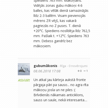
Spiediens 763 mm. Mākoņains.
Vidējās zonas gubu mākoņi 4-6
balles, kas vēlāk dienā samazinājās
līdz 2-3 ballēm. Visam pievienojās
mērens ZR vējš, kas vakarā
pagriezās no Z puses. T. dienā
+20°C. Spiediens noslīdēja līdz 762,5
mm. Pašlaik t. +12°C. Spiediens 763
mm. Debess gandrīz bez
mākoņiem.
gubumākonis
- Rīga
- 0 novērojumi
08.06.2018 17:08
0
1
Un atkal jau kārteja aukstā fronte
Atbildēt
pārgaja pāri pa sauso... no agra rīta
mākoņu josla un ne piles :(
Brīvdienās nākamais anticiklons,
sauss un saule, nekā interesanta....